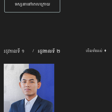
ទស្សនានៅពេលក្រោយ
រដូវកាលទី ១
រដូវកាលទី ២
/
មើលទាំងអស់ ➧