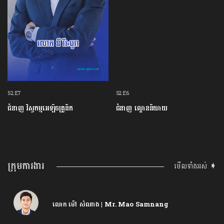
S2:E7
S2:E6
ជំនាញ វិស្វកម្មអេឡិចត្រូនិក
ជំនាញ ល្ខោននិយាយ
ក្រុមការងារ
មើលទាំងអស់ ➧
លោក ម៉ៅ សំណាង | Mr. Mao Samnang