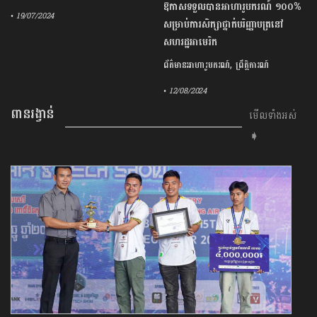
ឱកាស​ទទួលបានអាហារូបករណ៍ ១០០%
• 19/07/2024
សម្រាប់ការសិក្សាថ្នាក់បរិញ្ញាបត្រ​នៅ​
សហរដ្ឋអាមេរិក
,
ព័ត៌មានអាហារូបករណ៍
ព្រឹត្តិការណ៍
• 12/08/2024
ពានរង្វាន់
មើលទាំងអស់
➧