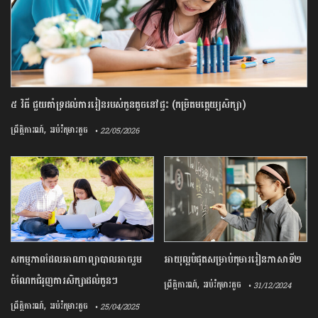
៥​ វិធី​ ​ជួយ​គាំទ្រ​ដល់​ការ​រៀន​របស់​កូន​តូច​នៅ​ផ្ទះ​ ​(​កម្រិត​មត្តេយ្យ​សិក្សា​)
,
ព្រឹត្តិការណ៍
អប់រំកុមារតូច
• 22/05/2026
សកម្មភាពដែលអាណាព្យាបាលអាចរួម
អាយុល្អបំផុតសម្រាប់កុមាររៀនភាសាទី២
ចំណែកជំរុញការសិក្សាដល់កូនៗ
,
ព្រឹត្តិការណ៍
អប់រំកុមារតូច
• 31/12/2024
,
ព្រឹត្តិការណ៍
អប់រំកុមារតូច
• 25/04/2025