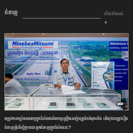
ជំនាញ
មើលទាំងអស់
➧
តម្រូវការកម្លាំងពលកម្មក្នុងវិស័យផលិតកម្មគ្រឿងអេឡិចត្រូនិចកំពុងកើន តើយុវជនត្រូវរៀន
ជំនាញអ្វី​ដើម្បី​ក្លាយជាអ្នកជំនាញ​ក្នុងវិស័យនេះ?