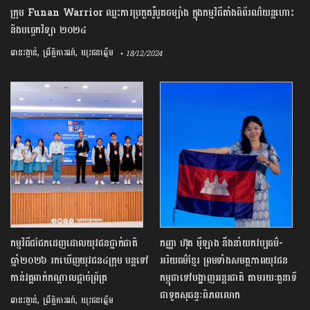
ក្រុម Funan Warrior ឈ្នះការប្រកួតរ៉ូបូតចម្បាំង ក្នុងកម្មវិធីតាំងពិព័រណ៌យន្តហោះ
និងបច្ចេកវិទ្យា ២០២៤
,
,
ពានរង្វាន់
ព្រឹត្តិការណ៍
យុវជនឆ្នើម
• 18/12/2024
កម្មវិធីជជែកដេញដោលយុវជនថ្នាក់ជាតិ
កញ្ញា ហ៊ុត ម៉ីឡាង នឹងនាំយកវប្បធម៌-
ឆ្នាំ២០២៦ រកឃើញយុវជន៤ក្រុម ​បន្ត​ទៅ
អរិយធម៌ខ្មែរ ព្រមទាំងសមត្ថភាពយុវជន
កាន់វគ្គពាក់កណ្តាលផ្តាច់ព្រ័ត្រ
កម្ពុជាទៅបង្ហាញអន្តរជាតិ តាមរយៈតួនាទី
ជា​ទូតសុឆន្ទៈពិភពលោក
,
,
ពានរង្វាន់
ព្រឹត្តិការណ៍
យុវជនឆ្នើម