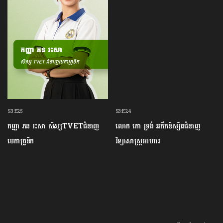
S3:E25
S3:E24
កញ្ញា​ ភន រះសា សិស្សTVETជំនាញ
លោក កោ ទ្រង់ អតីតនិស្សិតជំនាញ
មេកាត្រូនិក
វិទ្យាសាស្រ្តអាហារ