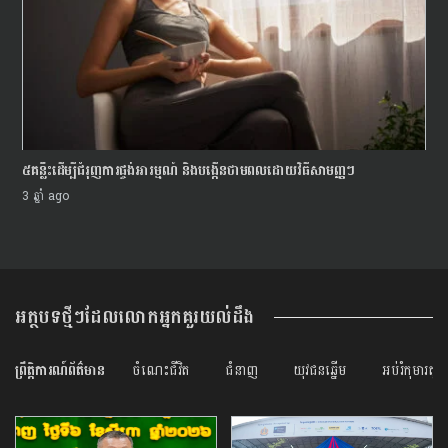
់
៥គន្លឹះដើម្បីជំរុញការផ្ចង់អារម្មណ៍ និងបង្កើនថាមពលដោយវិធីសាមញ្ញៗ
3 ឆ្នាំ ago
អត្ថបទថ្មីៗដែលលោកអ្នកគួរយល់ដឹង
ព្រឹត្តិការណ៍ព័ត៌មាន
ចំណេះជីវិត
ជំនាញ
យុវជនឆ្នើម
អប់រំកុមារតូច