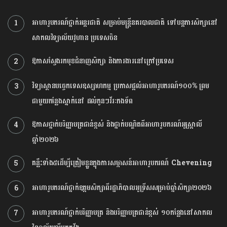
អាហារូបករណ៍ថ្នាក់អន្តរជាតិ សម្រាប់មន្ត្រីនគរបាលជាតិ ទៅបន្តការសិក្សានៅ
1
សាកលវិទ្យាល័យវូហាន ប្រទេសចិន
ឱកាសស្វែងរកមុខជំនាញសិក្សា និងការងារនៅក្រៅប្រទេស
2
វិទ្យាស្ថានបច្ចេកទេស​ឧស្សាហកម្ម ប្រកាស​ផ្តល់អាហារូបករណ៍១០០% ព្រម
3
ជាមួយ​កន្លែងស្នាក់នៅ ដល់កូនៗ​វីរៈកងទ័ព
ឱកាសថ្នាក់បរិញ្ញាបត្រជាន់ខ្ពស់ និងថ្នាក់បណ្ឌិតពីអាហារូបករណ៍អូស្ត្រាលី
4
ឆ្នាំ២០២៦
គន្លឹះទាំង៥ដើម្បីត្រៀមខ្លួនក្នុងការសម្ភាសន៍អាហារូបករណ៍ Chevening
5
អាហារូបករណ៍ថ្នាក់ឧត្ដមសិក្សាពីរដ្ឋាភិបាលអូទ្រីសសម្រាប់ឆ្នាំសិក្សា២០២៦
6
អាហារូបករណ៍ថ្នាក់បរិញ្ញាបត្រ និង​បរិញ្ញាបត្រជាន់ខ្ពស់ ១០កន្លែង​នៅ​សាកល
7