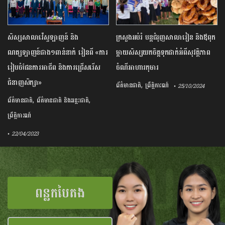
សិស្សសាលាវ៉េស្ទឡាញន៍ និង​
ក្រសួងអប់រំ បន្តជំរុញសាលារៀន និងឪពុក
ណត្សឡាញន៍​ជាង​១ពាន់នាក់ រៀនពី​ «ការ
ម្ដាយសិស្សយកចិត្តទុកដាក់អំពីសុវត្ថិភាព
រៀបចំផែនការ​អាជីព និង​ការ​ជ្រើសរើស​
ចំណីអាហារកុមារ
ជំនាញ​សិក្សា»
,
ព័ត៌មានជាតិ
ព្រឹត្តិការណ៍
• 25/10/2024
,
,
ព័ត៌មានជាតិ
ព័ត៌មានជាតិ និងអន្តរជាតិ
ព្រឹត្តិការណ៍
• 22/04/2023
ពន្លកបៃតង