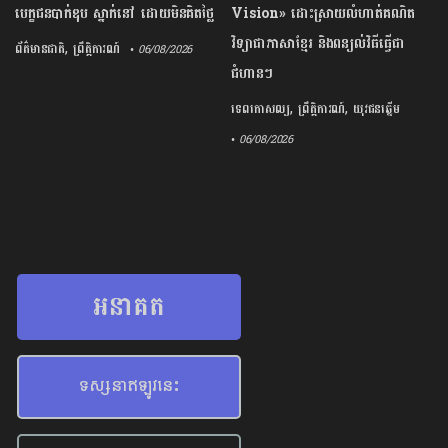
បេក្ខជន​បាក់ឌុប ស្នាក់នៅ ​ដោយ​មិន​គិត​ថ្លៃ​
Vision​» ​ដោះស្រាយ​លំហាត់​គណិត
វិទ្យា​ជា​ភាសា​ខ្មែរ​ និង​ពន្យល់​វិធី​ធ្វើជា​
,
ព័ត៌មានជាតិ
ព្រឹត្តិការណ៍
• 06/08/2026
ជំហាន​ៗ​
,
,
ទេពកោសល្យ
ព្រឹត្តិការណ៍
យុវជនឆ្នើម
• 06/08/2026
អនាគត
ទស្សនាឥឡូវនេះ