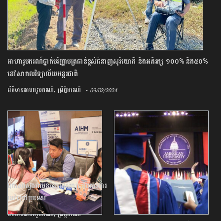
អាហារូបករណ៍ថ្នាក់បរិញ្ញាបត្រជាន់ខ្ពស់ជំនាញសុរិយោដី និងអភិរក្ស ១០០% និង៥០%
នៅសាកលវិទ្យាល័យអន្តរជាតិ
,
ព័ត៌មានអាហារូបករណ៍
ព្រឹត្តិការណ៍
• 09/02/2024
ឱកាសស្វែងរកមុខជំនាញសិក្សា និងការងារ
នៅក្រៅប្រទេស
,
ព័ត៌មានអាហារូបករណ៍
ព្រឹត្តិការណ៍