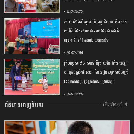
• 31/07/2026
សាលា​ប៊ែល​ធី​អន្តរជាតិ​ ​ឈ្នះ​ជ័យលាភី​លេខ​១​ ​
កម្មវិធី​ជជែក​ដេញដោល​យុវជន​ថ្នាក់​ជាតិ​
២០២៦​
,
,
ពានរង្វាន់
ព្រឹត្តិការណ៍
យុវជនឆ្នើម
• 30/07/2026
ត្រឹម​កម្ពស់​ ​៩០​ ​សង់ទីម៉ែត្រ ​យុវតី​ ង៉ែត ​សេដ្ឋា
​មិន​តូចចិត្ត​នឹង​វាសនា ​ជំនះ​រៀន​រហូតដល់​បញ្ចប់​
បរិញ្ញាបត្រ​
,
,
ទេពកោសល្យ
ព្រឹត្តិការណ៍
យុវជនឆ្នើម
• 30/07/2026
ព័ត៌មានពេញនិយម
មើលទាំងអស់ ➧