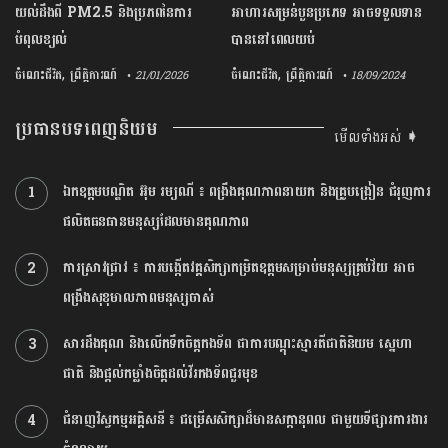
យល់ដឹងពី PM2.5 និងប្រភពនៃការ
អាហារសម្រន់បួនប្រភេទ​ អាចទទួលទាន
បំពុលខ្យល់
បាននៅពេលយប់
,
,
ចំណេះជីវិត
ព្រឹត្តិការណ៍
ចំណេះជីវិត
ព្រឹត្តិការណ៍
• 21/01/2026
• 18/09/2024
ប្រធានបទពេញនិយម
មើលទាំងអស់ ➧
ឯកឧត្តមបណ្ឌិត អ៊ុម រម្យណី ៖ ពង្រឹងគុណភាពនាយក និងគ្រូបង្រៀន ជំរុញការ
1
ផលិតធនធានមនុស្សដែលមានគុណភាព
ការស្រាវជ្រាវ ៖ ការបង្កើតវគ្គសិក្សាកម្រិតឧត្តមសម្រាប់មនុស្សគ្រប់វ័យ អាច
2
ពង្រឹងសុខុមាលភាពមនុស្សចាស់
សារដឹងគុណ និង​លើកទឹកចិត្តកងទ័ព ជាការបណ្ដុះស្មារតីជាតិនិយម ស្នេហា
3
ជាតិ និងផ្ដល់កម្លាំងចិត្តដល់វីរកងទ័ពជួរមុខ
ជំនាញ​វិស្វកម្ម​អគ្គិសនី​ ​៖ ​ជម្រើស​សិក្សា​ដ៏​មាន​សក្តានុពល ​ជាមួយ​ទីផ្សារ​ការងារ​
4