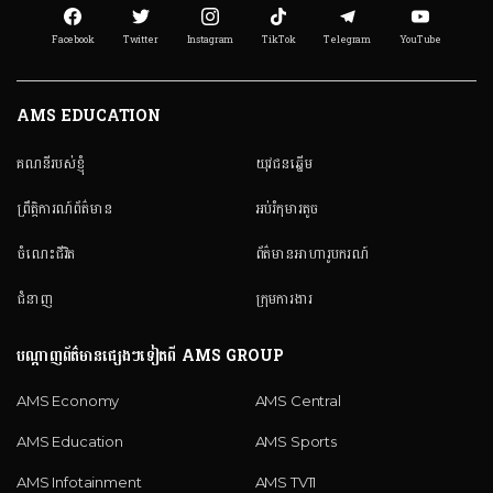
Facebook
Twitter
Instagram
TikTok
Telegram
YouTube
AMS EDUCATION
គណនី​របស់ខ្ញុំ
យុវជនឆ្នើម
ព្រឹត្តិការណ៍ព័ត៌មាន
អប់រំកុមារតូច
ចំណេះជីវិត
ព័ត៌មានអាហារូបករណ៍
ជំនាញ
ក្រុមការងារ
បណ្តាញព័ត៌មានផ្សេងៗទៀតពី AMS GROUP
AMS Economy
AMS Central
AMS Education
AMS Sports
AMS Infotainment
AMS TV11