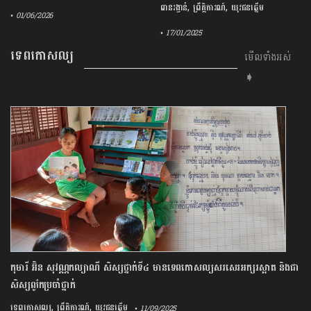
,
,
ពានរង្វាន់
ព្រឹត្តិការណ៍
យុវជនឆ្នើម
• 01/06/2026
• 17/01/2025
ទេពកោសល្យ
មើលទាំងអស់
➧
កុមារី អ៊ិន សុវណ្ណកល្យាណី សិស្សថ្នាក់ទី៤ មានទេពកោសល្យសរសេរអក្សរស្អាត និងជា
សិស្សពូកែប្រចាំថ្នាក់
,
,
ទេពកោសល្យ
ព្រឹត្តិការណ៍
យុវជនឆ្នើម
• 11/09/2025