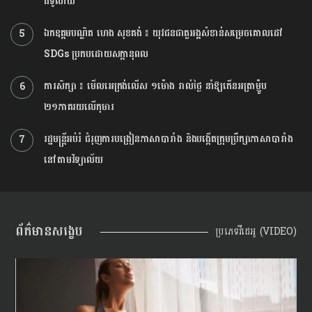
ធំ​ទូលាយ​
ឯកឧត្តមបណ្ឌិត ហេង សុខគង់ ៖ យុវជនជាតួអង្គសំខាន់សម្រេចគោលដៅ
5
SDGs ប្រកបដោយសក្តានុពល
ការសិក្សា ៖ មើលអេក្រង់លើស ១ម៉ោង រាល់ថ្ងៃ នាំឱ្យកើនអត្រាម៉្ញូប
6
២១ភាគរយលើកុមារ
រដ្ឋមន្រ្តីអប់រំ ជំរុញការ​បង្រៀនភាសាបារាំង និង​បង្កើតក្រុមប្រឹក្សាភាសាបារាំង
7
នៅតាមវិទ្យាល័យ
ព័ត៌មានសង្ខេប
ប្រភេទវីដេអូ (VIDEO)