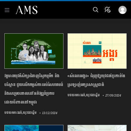
វត្តមានយុវតីសិក្សាជំនាញវិស្វកម្មទឹក និង
«សំណេរអង្គរ» ជំរុញឱ្យយុវជនខ្មែរកាន់តែ
បរិស្ថាន ជួយលើកកម្ពស់ការអប់រំសហគមន៍
ស្រឡាញ់អក្សរសាស្ត្រជាតិ
និងសម្រេចគោលដៅអភិវឌ្ឍន៍​ប្រកប
,
បទយកការណ៍
យុវជនឆ្នើម
• 27/09/2024
ដោយចីរភាពនៅកម្ពុជា
,
បទយកការណ៍
យុវជនឆ្នើម
• 13/12/2024