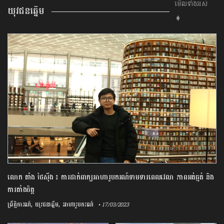
មើលទាំងអស់
យុវជនឆ្នើម
➧
លោក តាំង ថៃស៊ីង ៖ ការដាក់ពាក្យអាហារូបករណ៍ទាមទារពេលវេលា ភាពអត់ធ្មត់ និង
ការតាំងចិត្ត
,
,
ព្រឹត្តិការណ៍
យុវជនឆ្នើម
អាហារូបករណ៍
• 17/03/2023