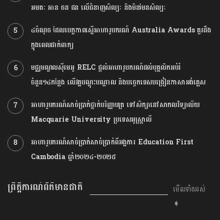
អមតៈ អាន ចន ផន លើជំនាញសិល្បៈ និងមិនមែនសិល្បៈ
៤ចំណុច ដែលបេក្ខភាពស្នើអាហារូបករណ៍ Australia Awards​ គួរដឹង
5
ក្នុងពេលដាក់ពាក្យ
មជ្ឈមណ្ឌលស៉ីមេអូ RELC ផ្ដល់អាហារូបករណ៍ដល់បុគ្គលិកអប់រំ
6
ចំនួន១៤កន្លែង លើវគ្គបណ្ដុះបណ្ដាល និងបច្ចេកទេសបង្រៀនភាសាអង់គ្លេស
អាហារូបករណ៍​សាច់ប្រាក់​ថ្នាក់​បរិញ្ញាបត្រ ​ទៅ​សិក្សា​នៅ​សាកលវិទ្យាល័យ​ ​
7
Macquarie​ ​University​ ​ប្រទេស​អូស្ត្រាលី​
អាហារូបករណ៍សាច់ប្រាក់សាច់ប្រាក់ពីអង្គការ Education First
8
Cambodia ឆ្នាំ២០២៤-២០២៥
ព្រឹត្តិការណ៍ព័ត៌មានជាតិ
មើលទាំងអស់
➧