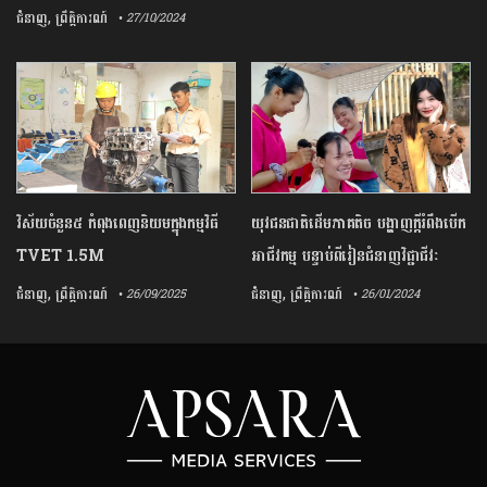
,
ជំនាញ
ព្រឹត្តិការណ៍
• 27/10/2024
វិស័យចំនួន៥ កំពុងពេញនិយមក្នុងកម្មវិធី
យុវជនជាតិដើមភាគតិច បង្ហាញក្តីរំពឹងបើក
TVET 1.5M
អាជីវកម្ម បន្ទាប់ពីរៀនជំនាញវិជ្ជាជីវៈ
,
,
ជំនាញ
ព្រឹត្តិការណ៍
ជំនាញ
ព្រឹត្តិការណ៍
• 26/09/2025
• 26/01/2024