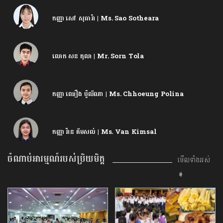
កញ្ញា សៅ សុធារ៉ា | Ms. Sao Sotheara
លោក សន តុលា | Mr. Sorn Tola
កញ្ញា ឈឿង ប៉ូលីណា | Ms. Chhoeung Polina
កញ្ញា វ៉ាន គីមសល់ | Ms. Van Kimsal
ចំណាប់អារម្មណ៍របស់ប្រិយមិត្ត
មើលទាំងអស់
➧