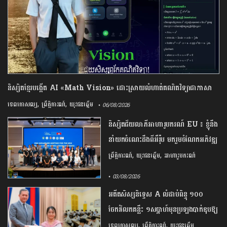
និស្សិត​ខ្មែរ​បង្កើត​ ​AI​ ​«​Math​ ​Vision​» ​ដោះស្រាយ​លំហាត់​គណិតវិទ្យា​ជា​ភាសា​
ខ្មែរ​ និង​ពន្យល់​វិធី​ធ្វើជា​ជំហាន​ៗ​
,
,
ទេពកោសល្យ
ព្រឹត្តិការណ៍
យុវជនឆ្នើម
• 06/08/2026
និស្សិត​ជ័យលាភី​អាហារូបករណ៍​ ​EU​ ​៖ ​ខ្ញុំ​នឹង​
នាំយក​ចំណេះដឹង​ពី​អឺរ៉ុប​ មក​រួមចំណែក​អភិវឌ្ឍ​
កម្ពុជា​
,
,
ព្រឹត្តិការណ៍
យុវជនឆ្នើម
អាហារូបករណ៍
• 03/08/2026
អតីត​សិស្ស​និទ្ទេស​ ​A​ ​លំដាប់​ពិន្ទុ ​១០០​ ​
ចែករំលែក​គន្លឹះ​ ១សប្តាហ៍មុន​ប្រឡង​បាក់ឌុប​ឱ្យ​
ទទួលបាន​លទ្ធផល​ល្អ​
,
,
ទេពកោសល្យ
ព្រឹត្តិការណ៍
យុវជនឆ្នើម