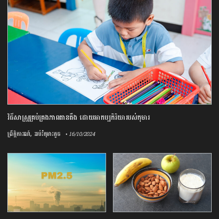
វិធីសាស្រ្តគ្រប់គ្រងភាពតានតឹង​ ដោយ​អាកប្បកិរិយារបស់កុមារ
,
ព្រឹត្តិការណ៍
អប់រំកុមារតូច
• 16/10/2024