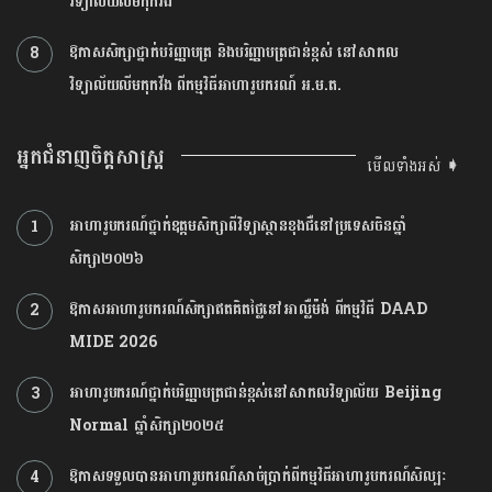
វិទ្យាល័យលីមកុកវីង
ឱកាសសិក្សា​ថ្នាក់បរិញ្ញាបត្រ និង​បរិញ្ញាបត្រជាន់ខ្ពស់ នៅ​សាកល
8
វិទ្យាល័យលីមកុកវីង ពីកម្មវិធីអាហារូបករណ៍ អ.ម.ត.
អ្នកជំនាញចិត្តសាស្រ្ត
មើលទាំងអស់ ➧
អាហារូបករណ៍ថ្នាក់ឧត្ដមសិក្សាពីវិទ្យាស្ថានខុងជឺនៅប្រទេសចិនឆ្នាំ
1
សិក្សា២០២៦
ឱកាសអាហារូបករណ៍សិក្សាឥតគិតថ្លៃនៅអាល្លឺម៉ង់ ពីកម្មវិធី DAAD
2
MIDE 2026
អាហារូបករណ៍ថ្នាក់បរិញ្ញាបត្រជាន់ខ្ពស់នៅសាកលវិទ្យាល័យ Beijing
3
Normal ឆ្នាំសិក្សា២០២៥
ឱកាសទទួលបានអាហារូបករណ៍សាច់ប្រាក់ពីកម្មវិធីអាហារូបករណ៍សិល្បៈ
4