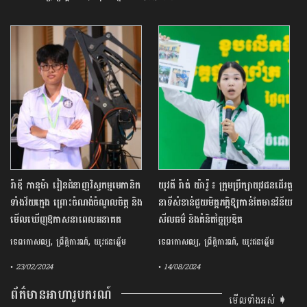
រ៉ាឌី ភានុម៉ា រៀនជំនាញវិស្វកម្មមេកានិក
យុវតី រ៉ាត់ យ៉ារ៉ូ ៖ ក្រុមប្រឹក្សាយុវជនដើរតួ
ទាំងវ័យក្មេង ព្រោះចំណង់ចំណូលចិត្ត និង
នាទីសំខាន់ជួយមិត្តភក្ដិឱ្យកាន់តែមានវិន័យ
មើលឃើញឱកាសនាពេលអនាគត
សីលធម៌ និងគំនិតច្នៃប្រឌិត
,
,
,
,
ទេពកោសល្យ
ព្រឹត្តិការណ៍
យុវជនឆ្នើម
ទេពកោសល្យ
ព្រឹត្តិការណ៍
យុវជនឆ្នើម
• 23/02/2024
• 14/08/2024
ព័ត៌មានអាហារូបករណ៍
មើលទាំងអស់ ➧