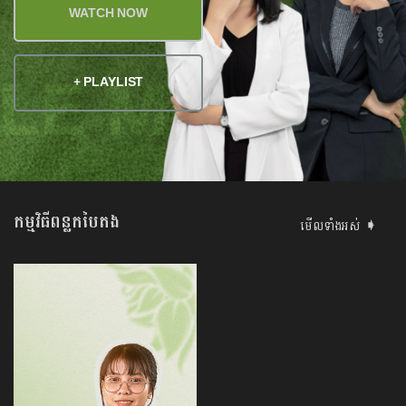
WATCH NOW
+ PLAYLIST
កម្មវិធីពន្លកបៃតង
មើលទាំងអស់ ➧