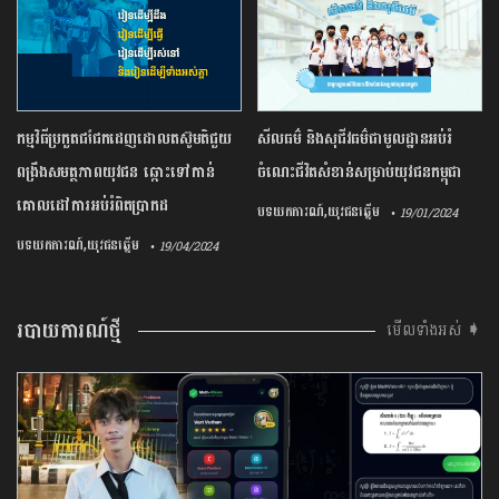
កម្មវិធីប្រកួតជជែកដេញដោលតស៊ូមតិជួយ
សីលធម៌ និងសុជីវធម៌ជាមូលដ្ឋានអប់រំ
ពង្រឹងសមត្ថភាពយុវជន ឆ្ពោះទៅកាន់
ចំណេះជីវិតសំខាន់សម្រាប់យុវជនកម្ពុជា
គោលដៅការអប់រំពិតប្រាកដ
,
បទយកការណ៍
យុវជនឆ្នើម
• 19/01/2024
,
បទយកការណ៍
យុវជនឆ្នើម
• 19/04/2024
របាយការណ៍ថ្មី
មើលទាំងអស់ ➧