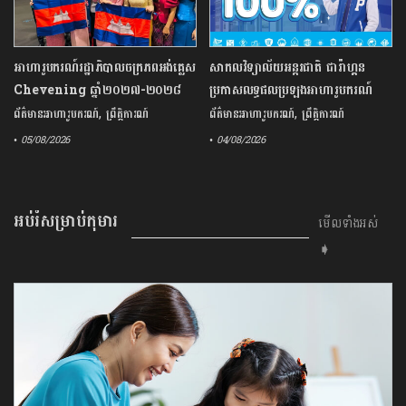
អាហារូបករណ៍​រដ្ឋាភិបាល​ចក្រភព​អង់គ្លេស​
សាកលវិទ្យាល័យ​អន្តរជាតិ ​ផារ៉ាហ្គន ​
​Chevening​ ​ឆ្នាំ​២០២៧​-​២០២៨​ ​
ប្រកាស​លទ្ធផល​ប្រឡង​អាហារូបករណ៍​
បើក​ទទួល​ពាក្យ​ផ្លូវការ​
,
ប្រចាំ​ឆ្នាំ​២០២៦​
,
ព័ត៌មានអាហារូបករណ៍
ព្រឹត្តិការណ៍
ព័ត៌មានអាហារូបករណ៍
ព្រឹត្តិការណ៍
• 05/08/2026
• 04/08/2026
អប់រំសម្រាប់កុមារ
មើលទាំងអស់
➧