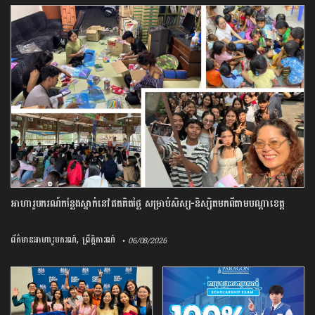
អាហារូបករណ៍​កន្លែង​ស្នាក់​នៅ​ឥត​គិត​ថ្លៃ​ ​សម្រាប់​សិស្ស​-​និស្សិត​មកពី​តាម​បណ្តា​ខេត្ត​
,
ព័ត៌មានអាហារូបករណ៍
ព្រឹត្តិការណ៍
• 06/08/2026