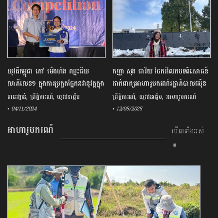
យុវតីកម្ពុជា កៅ ម៉េងហ័ង ឈ្នះជ័យ
កញ្ញា សុង ជាវ័យ ចែករំលែកបទពិសោធន៍
លាភីលេខ១ ក្នុងការប្រកួតផ្នែកនវានុវត្តក្នុង
ដាក់ពាក្យអាហារូបករណ៍រដ្ឋាភិបាលជប៉ុន
វិស័យសុខាភិបាល នៅប្រទេសឥណ្ឌូនេស៊ី
,
,
,
,
ពានរង្វាន់
ព្រឹត្តិការណ៍
យុវជនឆ្នើម
ព្រឹត្តិការណ៍
យុវជនឆ្នើម
អាហារូបករណ៍
• 04/11/2024
• 12/05/2025
អាហារូបករណ៍
មើលទាំងអស់
➧