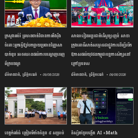
ក្រសួង​អប់រំ ​ព្រមាន​ចាត់​វិធានការ​តឹងរ៉ឹង​
សាលារៀន​អន្តរជាតិ​វ៉េស្ទឡាញន៍​ ​សាខា​
ចំពោះ​អ្នក​ធ្វើឱ្យ​បែកធ្លាយ​ប្រធាន​វិញ្ញាសា​
ក្រុង​ពោធិ៍សាត់​សម្ពោធ​ជា​ផ្លូវការ​​ដើម្បី​បើក​
បាក់ឌុប ​អាច​ឈានដល់​ការ​បណ្តេញ​ចេញ​
ឱកាស​ដល់​យុវជន​កម្ពុជា​បន្ត​ការ​សិក្សា​នៅ​
ពី​ក្របខណ្ឌ​
ក្រៅ​ប្រទេស​
,
,
ព័ត៌មានជាតិ
ព្រឹត្តិការណ៍
ព័ត៌មានជាតិ
ព្រឹត្តិការណ៍
• 06/08/2026
• 06/08/2026
ខេត្ត​កំពង់ធំ​ ត្រៀម​ទីតាំង​ចំនួន​ ​៥​ ​សម្រាប់​
និស្សិត​ខ្មែរ​បង្កើត​ ​AI​ ​«​Math​ ​