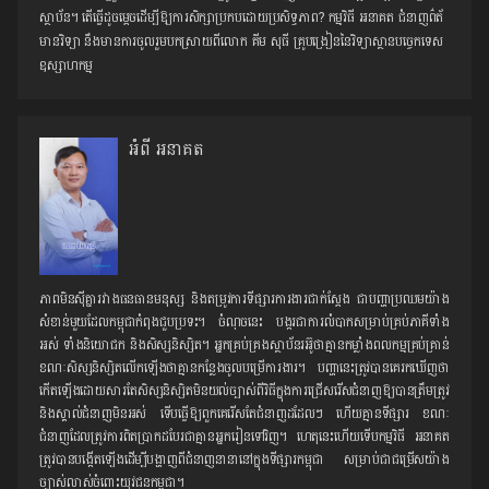
ស្ថាប័ន។ តើធ្វើដូចម្ដេចដើម្បីឱ្យការសិក្សាប្រកបដោយប្រសិទ្ធភាព? កម្មវិធី អនាគត ជំនាញព៌ត័
មានវិទ្យា នឹងមានការចូលរួមបកស្រាយពីលោក គីម សុធី គ្រូបង្រៀននៃវិទ្យាស្ថានបច្ចេកទេស
ឧស្សាហកម្ម
អំពី អនាគត
ភាពមិនស៊ីគ្នារវាងធនធានមនុស្ស និងតម្រូវការទីផ្សារការងារជាក់ស្តែង ជាបញ្ហាប្រឈមយ៉ាង
សំខាន់មួយដែលកម្ពុជាកំពុងជួបប្រទះ។ ចំណុចនេះ បង្ករជាការលំបាកសម្រាប់គ្រប់ភាគីទាំង
អស់ ទាំងនិយោជក និង​សិស្សនិស្សិត។ អ្នកគ្រប់គ្រងស្ថាប័ន​រអ៊ូថាគ្មាន​កម្លាំងពលកម្មគ្រប់គ្រាន់
ខណៈ​សិស្សនិស្សិតលើកឡើងថាគ្មានកន្លែងចូលបម្រើការងារ។ បញ្ហានេះត្រូវបានគេរកឃើញថា
កើតឡើងដោយសារតែ​សិស្សនិស្សិតមិនយល់ច្បាស់ពីវិធីក្នុងការជ្រើសរើសជំនាញឱ្យបានត្រឹមត្រូវ
និងស្គាល់ជំនាញមិនអស់ ទើបធ្វើឱ្យពួកគេរើសតែជំនាញដដែលៗ ហើយគ្មានទីផ្សារ ខណៈ
ជំនាញដែលត្រូវការពិតប្រាកដបែរជាគ្មានអ្នករៀនទៅវិញ។ ហេតុនេះហើយទើប​កម្មវិធី អនាគត
ត្រូវបានបង្កើតឡើងដើម្បីបង្ហាញពីជំនាញ​នានានៅក្នុងទីផ្សារកម្ពុជា សម្រាប់ជាជម្រើសយ៉ាង
ច្បាស់លាស់ចំពោះយុវជនកម្ពុជា។