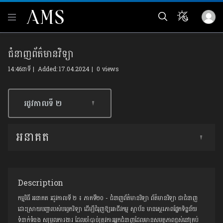
ជំនាញព័ត៌មានវិទ្យា
14:46នាទី | Added: 17.04.2024 |
0 views
រដូវកាលទី​ ២
អនាគត
Description
កម្មវិធី អនាគត រដូវកាលទី ២ ៖ ភាគទី២០ - ជំនាញព័ត៌មានវិទ្យា ព័ត៌មានវិទ្យា ជាជំនាញ
ដោះស្រាយបញ្ហារបស់បច្ចេកវិទ្យា ដើម្បីជំរុញឱ្យអាជីវកម្ម ស្ថាប័ន មានស្ថេរភាពផ្នែកទិន្នន័យ
ទំនាក់ទំនង សម្រួលការងារ ដែលចាំបាច់ត្រូវការអ្នកជំនាញដែលមានសមត្ថភាពខ្ពស់នៅគ្រប់