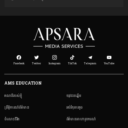
Facebook
Twitter
Instagram
TikTok
Telegram
YouTube
AMS EDUCATION
គណនី​របស់ខ្ញុំ
យុវជនឆ្នើម
ព្រឹត្តិការណ៍ព័ត៌មាន
អប់រំកុមារតូច
ចំណេះជីវិត
ព័ត៌មានអាហារូបករណ៍