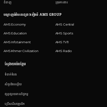
ជំនាញ
ក្រុមការងារ
បណ្តាញព័ត៌មានផ្សេងៗទៀតពី AMS GROUP
AMS Economy
AMS Central
AMS Education
AMS Sports
AMS Infotainment
AMS TV11
AMS Khmer Civilization
AMS Radio
ស្វែងយល់បន្ថែម
ទំនាក់ទំនង
សំនួរនិងចម្លើយ
ផ្សព្វផ្សាយពាណិជ្ជកម្ម
ជ្រើសរើសបុគ្គលិក