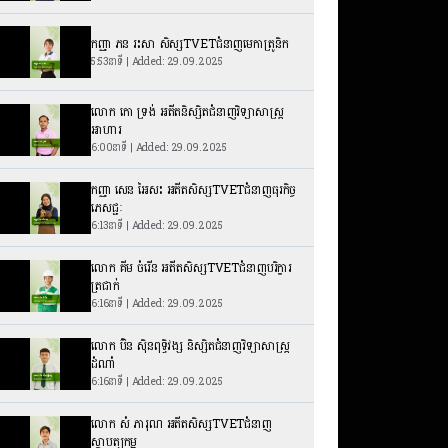
កញ្ញា​ ភន រះសា សិស្សTVETជំនាញមេកាត្រូនិក
5:53នាទី | Added: 29.09.2025
លោក កោ ទ្រង់ អតីតនិស្សិតជំនាញវិទ្យាសាស្រ្ត
អាហារ
6:00នាទី | Added: 29.09.2025
កញ្ញា​ សេន អៃសះ អតីតសិស្សTVETជំនាញធុរកិច្ច
ភេសជ្ជៈ
6:13នាទី | Added: 29.09.2025
លោក គីម ចំរើន អតីតសិស្សTVETជំនាញបរិក្ខារ
ត្រជាក់
6:16នាទី | Added: 29.09.2025
លោក ប៊ិន ស៊ិនពុទ្ធិវង្ស និស្សិតជំនាញវិទ្យាសាស្រ្ត
ដំណាំ
6:16នាទី | Added: 29.09.2025
លោក សំ ភារុណ អតីតសិស្សTVETជំនាញ
ស្ថាបត្យកម្ម