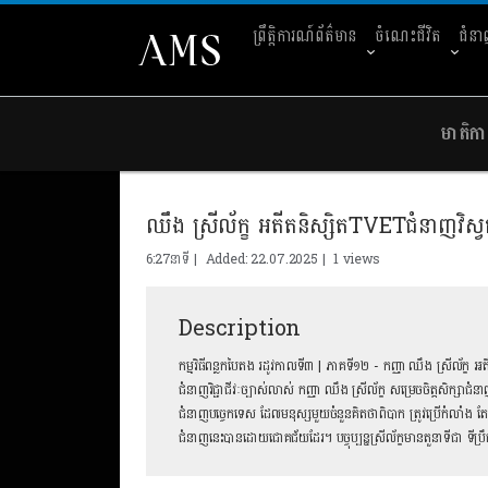
ព្រឹត្តិការណ៍ព័ត៌មាន
ចំណេះជីវិត
ជំន
មាតិកា
ឈឹង ស្រីល័ក្ខ អតីតនិស្សិតTVETជំនាញវិស្វ
6:27នាទី | Added: 22.07.2025 |
1 views
Description
កម្មវិធីពន្លកបៃតង រដូវកាលទី៣ | ភាគទី១២ - កញ្ញា ឈឹង ស្រីល័ក្ខ 
ជំនាញវិជ្ជាជីវៈច្បាស់លាស់ កញ្ញា ឈឹង ស្រីល័ក្ខ សម្រេចចិត្តសិក្សាជំន
ជំនាញបច្ចេកទេស ដែលមនុស្សមួយចំនួនគិតថាពិបាក ត្រូវប្រើកំលាំង តែ
ជំនាញនេះបានដោយជោគជ័យដែរ។ បច្ចុប្បន្នស្រីល័ក្ខមានតួនាទីជា ទីប