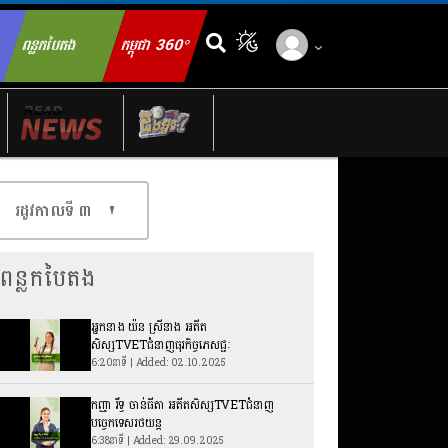
ពន្លកបៃតង
កម្ពុជា 360°
ch for:
រដូវកាលទី​ ៣
ពន្លកបៃតង
អ្នកនាង យ៉ន ស្រីនាង អតីត
សិស្សTVETជំនាញធុរកិច្ចភេសជ្ជៈ
6:20នាទី | Added: 02.10.2025
កញ្ញា រឹទ្ធ ចាន់ធីតា អតីតសិស្សTVETជំនាញ
បច្ចេកទេសរថយន្ត
6:38នាទី | Added: 29.09.2025