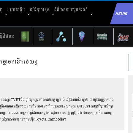
ាញ
យុវជនឆ្នើម
អប់រំកុមារតូច
ព័ត៌មានអាហារូបករណ៍
អនាគត
Sear
ឌីជីថល:
កម្មមេកានិករថយន្ត
អតីតនិស្សិតTVETជំនាញវិស្វកម្មមេកានិករថយន្ត ព្រោះតែជឿជាក់លើពាក្យថា ជាយុវជនត្រូវតែមាន
ាញវិស្វកម្មមេកានិករថយន្ត នៅវិទ្យាស្ថានជាតិពហុបច្ចេកទេសកម្ពុជា (NPIC)។ ជាយុវតីម្នាក់សិក្សា
សម្រាប់បទពិសោធស្រីល័ក្ខដែលបានឆ្លងកាត់ផ្ទាល់ បានបង្ហាញឱ្យដឹង ថាមនុស្សស្រីក៏អាចសិក្សា
្រឹក្សាផ្នែកសេវាកម្ម នៅក្រុមហ៊ុនToyota Cambodia។