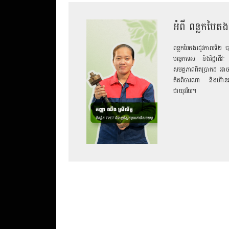
អំពី ពន្លកបៃតង
ពន្លកបៃតងរដូវកាលទី២ បាន
បច្ចេកទេស និងវិជ្ជាជីវ
សមត្ថភាពពិតប្រាកដ អាចឆ្
គិតពិចារណា និងហ៊ានពុះ
ជាយុវវ័យ។