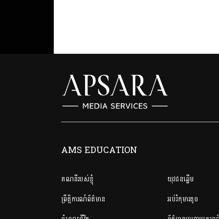
AMS EDUCATION
គណនី​របស់ខ្ញុំ
យុវជនឆ្នើម
ព្រឹត្តិការណ៍ព័ត៌មាន
អប់រំកុមារតូច