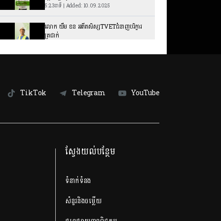
5:23នាទី | Added: 10.09.2025
លោក យឺម ខន អតីតសិស្សTVETជំនាញបរិក្ខារ
ត្រជាក់
7:15នាទី | Added: 10.09.2025
កញ្ញា ស៊ាត ដាវ សិស្សTVETជំនាញសេវាកម្ម
សម្អាងកាយ
5:49នាទី | Added: 10.09.2025
TikTok
Telegram
YouTube
លោក ផន ថាវី គ្រូបច្ចេកទេសបរិក្ខារត្រជាក់
5:38នាទី | Added: 10.09.2025
លោក ឡាយ សុវិសារ និស្សិតTVETជំនាញក្សេត្រ
ស្វែងយល់បន្ថែម
សាស្រ្ត
7:08នាទី | Added: 10.09.2025
លោក សេង​ គីមហុង ស្ថាបនិកសាលារៀន Be
ទំនាក់ទំនង
Like Khmer
6:34នាទី | Added: 09.09.2025
សំនួរនិងចម្លើយ
លោក ពិសេស ពិសិដ្ឋអាទិត្យា អតីត