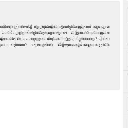
នឺងកំពុងត្រៀមបើកទំព័រថ្មី បង្ហាញយុវជនឆ្នើមដែលស្ថិតនៅក្នុងជំនាញផ្នែកអប់រំ បណ្តុះបណ្តាល
ៈ ដែលជាជំនាញប្រើប្រាស់នៅក្នុងបដិវត្តន៍ឧស្សាហកម្ម៤.០។ ដើម្បីក្លាយទៅជាយុវជនពេញដោយ
លើយតបនឹងការងារនាពេលបច្ចុប្បន្នបាន តើយុវជនសម័យថ្មីត្រូវរៀបចំខ្លួនបែបណាខ្លះ? រៀបចំការ
ពារឧបសគ្គបែបណា? ទស្សនាពន្លកបៃតង ដើម្បីទទួលបានគន្លឹះហែលឆ្លងឧបសគ្គក្នុងជីវិត