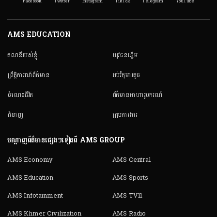
Facebook
Twitter
Instagram
TikTok
Telegram
YouTube
AMS EDUCATION
គណនី​របស់ខ្ញុំ
យុវជនឆ្នើម
ព្រឹត្តិការណ៍ព័ត៌មាន
អប់រំកុមារតូច
ចំណេះជីវិត
ព័ត៌មានអាហារូបករណ៍
ជំនាញ
ក្រុមការងារ
បណ្តាញព័ត៌មានផ្សេងៗទៀតពី AMS GROUP
AMS Economy
AMS Central
AMS Education
AMS Sports
AMS Infotainment
AMS TV11
AMS Khmer Civilization
AMS Radio