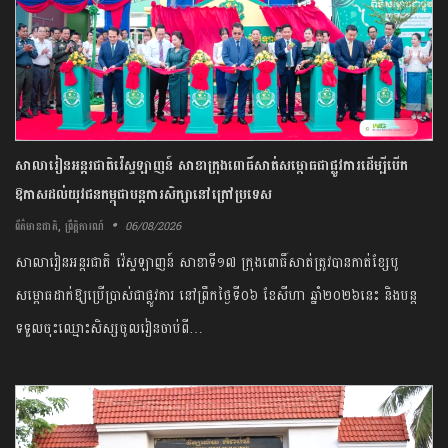
សាលារៀន​អន្តរជាតិ​វ៉េស្ទឡាញន៍​ ​សាខា​ក្រុង​ពោធិ៍សាត់​សម្ពោធ​ជា​ផ្លូវការ​​ដើម្បី​បើក​
ឱកាស​ដល់​យុវជន​កម្ពុជា​បន្ត​ការ​សិក្សា​នៅ​ក្រៅ​ប្រទេស​
,
06/08/2026
ព័ត៌មានជាតិ
ព្រឹត្តិការណ៍
សាលារៀន​អន្តរជាតិ​ វ៉េស្ទឡាញន៍​ សាខា​ទី​១៧​ ក្រុង​ពោធិ៍សាត់​ត្រូវបាន​កាត់​ខ្សែបូ​
សម្ពោធ​ដាក់​ឱ្យ​ប្រើប្រាស់​ជា​ផ្លូវការ​ ​នៅ​ព្រឹក​ថ្ងៃទី​០៦​ ​ខែសីហា ​ឆ្នាំ​២០២៦​នេះ​ និង​បន្ត​
ទទួល​ចុះឈ្មោះ​សិស្ស​ចូលរៀន​ចាប់ពី​…