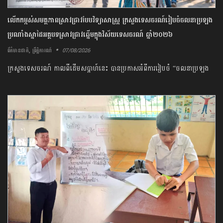
លើកកម្ពស់​សមត្ថភាព​ស្រាវជ្រាវ​បែប​វិទ្យាសាស្ត្រ​ ក្រសួង​ទេសចរណ៍​រៀបចំ​ចលនា​ប្រឡង​
ប្រណាំង​ស្នាដៃ​អត្ថបទ​ស្រាវជ្រាវ​ឆ្នើម​ក្នុង​វិស័យ​ទេសចរណ៍​ ​ឆ្នាំ​២០២៦​
,
07/08/2026
ព័ត៌មានជាតិ
ព្រឹត្តិការណ៍
​ក្រសួង​ទេសចរណ៍​ ​កាលពី​ដើម​សប្តាហ៍​នេះ​ ​បាន​ប្រកាស​អំពី​ការ​រៀបចំ​ “​ចលនា​ប្រឡង​
ប្រណាំង​ស្នាដៃ​អត្ថបទ​ស្រាវជ្រាវ​ឆ្នើម​ក្នុង​វិស័យ​ទេសចរណ៍​ប្រចាំ​ឆ្នាំ​២០២៦​”