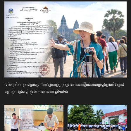
លើកកម្ពស់​សមត្ថភាព​ស្រាវជ្រាវ​បែប​វិទ្យាសាស្ត្រ​ ក្រសួង​ទេសចរណ៍​រៀបចំ​ចលនា​ប្រឡង​ប្រណាំង​ស្នាដៃ​
អត្ថបទ​ស្រាវជ្រាវ​ឆ្នើម​ក្នុង​វិស័យ​ទេសចរណ៍​ ​ឆ្នាំ​២០២៦​