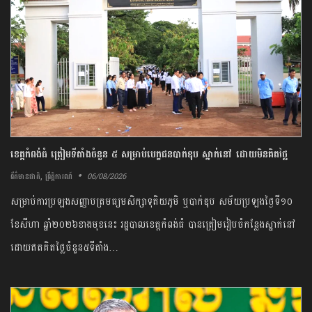
ខេត្ត​កំពង់ធំ​ ត្រៀម​ទីតាំង​ចំនួន​ ​៥​ ​សម្រាប់​បេក្ខជន​បាក់ឌុប ស្នាក់នៅ ​ដោយ​មិន​គិត​ថ្លៃ​
,
06/08/2026
ព័ត៌មានជាតិ
ព្រឹត្តិការណ៍
​សម្រាប់​ការ​ប្រឡង​សញ្ញាបត្រ​មធ្យមសិក្សា​ទុតិយភូមិ ​ឬ​បាក់ឌុប ​សម័យ​ប្រឡង​ថ្ងៃទី​១០​ ​
ខែសីហា ​ឆ្នាំ​២០២៦​ខាងមុខ​នេះ​ រដ្ឋបាល​ខេត្ត​កំពង់ធំ​ បាន​ត្រៀម​រៀបចំ​កន្លែង​ស្នាក់​នៅ​
ដោយ​ឥត​គិត​ថ្លៃ​ចំនួន​៥​ទីតាំង​…