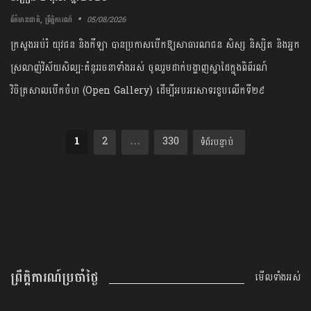
,
05/08/2026
ព័ត៌មានជាតិ
ព្រឹត្តិការណ៍
​ក្រសួង​អប់រំ ​យុវជន​ និង​កីឡា​ ​បាន​ប្រកាស​បើក​ឱ្យ​សាធារណជន ​សិស្ស​ និស្សិត​ ​និង​អ្នក
ស្រលាញ់​វិស័យ​សិល្បៈ​គំនូរ​រចនា​ទាំងអស់​ ចូលរួម​ដាក់​បង្ហាញ​ស្នាដៃ​ក្នុង​ពិព័រណ៍​
វិចិត្រសាល​បើកចំហ ​(​Open​ ​Gallery​) ​ដើម្បី​អបអរសាទរ​ខួប​លើក​ទី​២៩​
Posts pagination
1
2
…
330
ទំព័របន្ទាប់
ព្រឹត្តិការណ៍ប្រចាំថ្ងៃ
មើលទាំងអស់