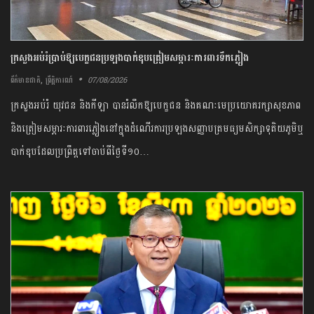
ក្រសួង​អប់រំ​ប្រាប់​ឱ្យ​បេក្ខជន​ប្រឡង​បាក់ឌុប​ត្រៀម​សម្ភារៈ​ការពារ​ទឹកភ្លៀង​
,
07/08/2026
ព័ត៌មានជាតិ
ព្រឹត្តិការណ៍
​ក្រសួង​អប់រំ ​យុវជន​ និង​កីឡា​ ​បាន​រំលឹក​ឱ្យ​បេក្ខជន​ និង​គណៈ​មេ​ប្រយោគ​រក្សា​សុខភាព​
​និង​ត្រៀម​សម្ភារៈ​ការពារ​ភ្លៀង​នៅក្នុង​ដំណើរការ​ប្រឡង​សញ្ញាបត្រ​មធ្យមសិក្សា​ទុតិយភូមិ​ឬ​
បាក់ឌុប​ដែល​ប្រព្រឹត្តទៅ​ចាប់ពី​ថ្ងៃទី​១០…