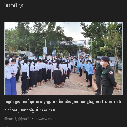
ផែនការ​ទីក្រុង…
បេក្ខជន​ប្រឡង​បាក់ឌុប​នៅ​ខេត្ត​ឧត្តរមានជ័យ​ ​នឹង​ទទួលបាន​កន្លែង​ស្នាក់​នៅ​ ​អាហារ​ និង​
ការ​ដឹកជញ្ជូន​ឥត​គិត​ថ្លៃ​ ​ពី​ ស​.ស​.យ​.​ក
,
05/08/2026
ព័ត៌មានជាតិ
ព្រឹត្តិការណ៍