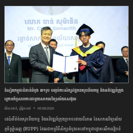
និស្សិត​កម្ពុជា​ជំនាន់​ដំបូង​ ​៣១​រូប​ ​បញ្ចប់​ការ​សិក្សា​ផ្នែក​នគរូបនីយកម្ម ​និង​អភិវឌ្ឍន៍​ក្រុង​
ក្រោម​កិច្ចសហការ​ជាមួយ​សាកលវិទ្យាល័យ​សេអ៊ូល​
,
05/08/2026
ព័ត៌មានជាតិ
ព្រឹត្តិការណ៍
​ដេប៉ាតឺ​ម៉ង់​នគរូបនីយកម្ម ​និង​អភិវឌ្ឍន៍​ក្រុង​ប្រកបដោយ​ចីរភាព​ នៃ​សាកលវិទ្យាល័យ​
ភូមិន្ទ​ភ្នំពេញ​ ​(​RUPP​) ​ដែល​ជា​កម្មវិធី​សិក្សា​ដំបូង​គេ​នៅ​កម្ពុជា​ផ្តោត​លើ​ការ​រៀបចំ​