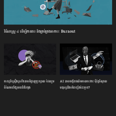
វិធីសាស្រ្ត ៤ ​ដើម្បី​ការពារ និងគ្រប់គ្រង​អាការៈ Burnout
ការ​ប្រើគ្រឿង​ស្រវឹង​អាចបំផ្លាញ​ខួរក្បាល ដែល​រួម
AI អាចបង្កើនផលិតភាពការងារ ប៉ុន្តែចំណូល
ចំណែក​នាំឱ្យ​មាន​ជំងឺ​វង្វេង
មនុស្សនឹងកើនឡើងដែរឬទេ?