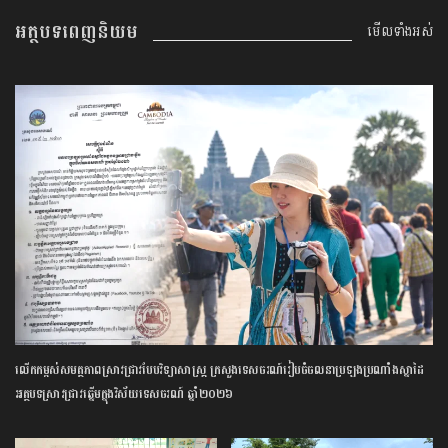
អត្ថបទពេញនិយម
មើលទាំងអស់
លើកកម្ពស់​សមត្ថភាព​ស្រាវជ្រាវ​បែប​វិទ្យាសាស្ត្រ​ ក្រសួង​ទេសចរណ៍​រៀបចំ​ចលនា​ប្រឡង​ប្រណាំង​ស្នាដៃ​
អត្ថបទ​ស្រាវជ្រាវ​ឆ្នើម​ក្នុង​វិស័យ​ទេសចរណ៍​ ​ឆ្នាំ​២០២៦​