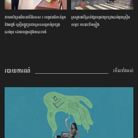
នាយក​វិទ្យាល័យ​អប់រំ​ពិសេស​ ​៖ ​បេក្ខជន​ពិការ​ភ្នែក​
ក្រសួង​អប់រំ​ប្រាប់​ឱ្យ​បេក្ខជន​ប្រឡង​បាក់ឌុប​ត្រៀម​
និង​គថ្លង់​ ត្រៀមខ្លួន​រួច​ជាស្រេច​សម្រាប់​ប្រឡង​
សម្ភារៈ​ការពារ​ទឹកភ្លៀង​
បាក់ឌុប ​ដោយ​បន្ត​តស៊ូ​មិន​បោះបង់​
របាយការណ៍
មើលទាំងអស់