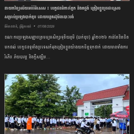
នាយក​វិទ្យាល័យ​អប់រំ​ពិសេស​ ​៖ ​បេក្ខជន​ពិការ​ភ្នែក​ និង​គថ្លង់​ ត្រៀមខ្លួន​រួច​ជាស្រេច​
សម្រាប់​ប្រឡង​បាក់ឌុប ​ដោយ​បន្ត​តស៊ូ​មិន​បោះបង់​
,
07/08/2026
ព័ត៌មានជាតិ
ព្រឹត្តិការណ៍
​ខណៈ​ការ​ប្រឡង​សញ្ញាបត្រ​មធ្យមសិក្សា​ទុតិយភូមិ ​(​បាក់ឌុប​) ​ឆ្នាំ​២០២៦​ ​កាន់តែ​ខិត​ជិត​
មកដល់​ ​បេក្ខជន​ទូទាំង​ប្រទេស​កំពុង​ត្រៀមខ្លួន​យ៉ាង​យកចិត្តទុកដាក់​ ​ដោយ​មាន​ទាំង​ការ​
រំភើប​ ភ័យ​បារម្ភ​ ​និង​ក្តីសង្ឃឹម…