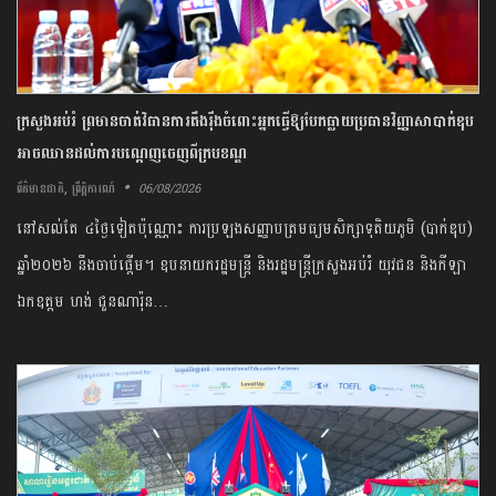
ក្រសួង​អប់រំ ​ព្រមាន​ចាត់​វិធានការ​តឹងរ៉ឹង​ចំពោះ​អ្នក​ធ្វើឱ្យ​បែកធ្លាយ​ប្រធាន​វិញ្ញាសា​បាក់ឌុប ​
អាច​ឈានដល់​ការ​បណ្តេញ​ចេញ​ពី​ក្របខណ្ឌ​
,
06/08/2026
ព័ត៌មានជាតិ
ព្រឹត្តិការណ៍
​នៅសល់​តែ​ ​៤​ថ្ងៃ​ទៀត​ប៉ុណ្ណោះ​ ​ការ​ប្រឡង​សញ្ញាបត្រ​មធ្យមសិក្សា​ទុតិយភូមិ ​(​បាក់ឌុប​) ​
ឆ្នាំ​២០២៦​ ​នឹង​ចាប់ផ្តើម​។ ​ឧប​នាយក​រដ្ឋមន្ត្រី​ ​និង​រដ្ឋមន្ត្រី​ក្រសួង​អប់រំ ​យុវជន​ និង​កីឡា​ ​
ឯកឧត្តម​ ហង់ ​ជួន​ណារ៉ុន…