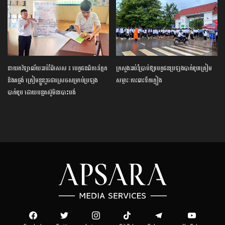
នាយក​វិទ្យាល័យ​អប់រំ​ពិសេស​ ​៖ ​បេក្ខជន​ពិការ​ភ្នែក​
ក្រសួង​អប់រំ​ប្រាប់​ឱ្យ​បេក្ខជន​ប្រឡង​បាក់ឌុប​ត្រៀម​
និង​គថ្លង់​ ត្រៀមខ្លួន​រួច​ជាស្រេច​សម្រាប់​ប្រឡង​
សម្ភារៈ​ការពារ​ទឹកភ្លៀង​
បាក់ឌុប ​ដោយ​បន្ត​តស៊ូ​មិន​បោះបង់​