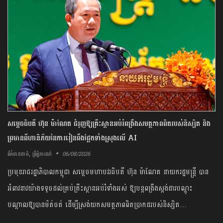
សម្តេច​ធិបតី​ ហ៊ុន​ ​ម៉ាណែត ​ជំរុញ​ឱ្យ​គ្រឹះស្ថាន​អប់រំ​ពង្រឹង​សមត្ថភាព​ពិត​របស់​និស្សិត​ ​និង​
ព្រមាន​ពី​ហានិភ័យ​នៃ​ការ​រៀន​ពឹងផ្អែក​ទាំងស្រុង​លើ​ ​AI​
,
06/08/2026
ព័ត៌មានជាតិ
ព្រឹត្តិការណ៍
​ប្រមុខ​រាជ​រដ្ឋាភិបាល​កម្ពុជា​ ​សម្តេច​មហា​បវរ​ធិបតី​ ហ៊ុន​ ​ម៉ាណែត ​នាយក​រដ្ឋមន្ត្រី​ ​បាន​
អំពាវនាវ​យ៉ាង​ទទូច​ដល់​គ្រប់គ្រឹះស្ថាន​អប់រំ​ទាំងអស់​ ​ឱ្យ​បន្ត​ពង្រឹង​ស្តង់ដារ​បណ្តុះ
បណ្តាលឱ្យ​បាន​ម៉ត់ចត់​ ​ដើម្បី​ស្រង់​យក​សមត្ថភាព​ពិត​ប្រាកដ​របស់​និស្សិត​…