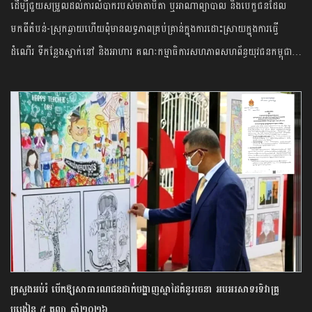
ដើម្បី​ជួយ​សម្រួល​ដល់​ការ​លំបាក​របស់​មាតាបិតា​ ​ឬ​អាណាព្យាបាល​ ​និង​បេក្ខជន​ដែល​
មកពី​តំបន់​-​ស្រុក​ឆ្ងាយ​ហើយ​ពុំ​មាន​លទ្ធភាព​គ្រប់គ្រាន់​ក្នុង​ការ​ដោះស្រាយ​ក្នុង​ការ​ធ្វើ
ដំណើរ​ ទីកន្លែង​ស្នាក់​នៅ​ និង​អាហារ​ ​គណៈកម្មាធិការ​សហភាព​សហព័ន្ធ​យុវជន​កម្ពុជា…
ក្រសួងអប់រំ បើកឱ្យសាធារណជនដាក់បង្ហាញស្នាដៃគំនូររចនា អបអរសាទរទិវាគ្រូ
បង្រៀន ៥ តុលា ឆ្នាំ២០២៦