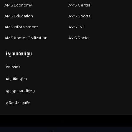
AMS Economy
AMS Central
AMS Education
AMS Sports
AMS Infotainment
AMS TV11
AMS Khmer Civilization
AMS Radio
ស្វែងយល់បន្ថែម
ទំនាក់ទំនង
សំនួរនិងចម្លើយ
ផ្សព្វផ្សាយពាណិជ្ជកម្ម
ជ្រើសរើសបុគ្គលិក
គោលការណ៍ភាពឯកជន
ដំណឹងតាមច្បាប់
COOKIE (ខូខី)