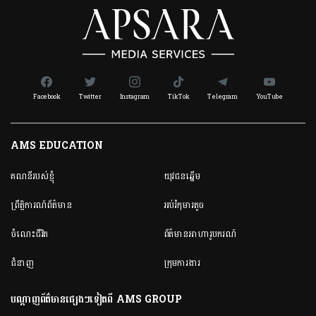
Facebook
Twitter
Instagram
TikTok
Telegram
YouTube
AMS EDUCATION
គណនី​របស់ខ្ញុំ
យុវជនឆ្នើម
ព្រឹត្តិការណ៍ព័ត៌មាន
អប់រំកុមារតូច
ចំណេះជីវិត
ព័ត៌មានអាហារូបករណ៍
ជំនាញ
ក្រុមការងារ
បណ្តាញព័ត៌មានផ្សេងៗទៀតពី AMS GROUP