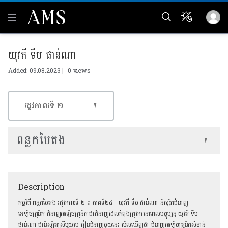
យុវតី ទឹម ផាន់ណា
Added: 09.08.2023 |
0 views
រដូវកាលទី​ ២
ពន្លកបៃតង
Description
កម្មវិធី ពន្លកបៃតង រដូវកាលទី ២ ៖ ភាគទី២៤ - យុវតី ទឹម ផាន់ណា និស្សិតជំនាញ
អេឡិចត្រូនិក ជំនាញអេឡិចត្រូនិក ជាជំនាញដែលកំពុងត្រូវការនាពេលបច្ចុប្បន្ន យុវតី ទឹម
ផាន់ណា ជានិស្សិតស្រីមួយរូប រៀនជំនាញមួយនេះ មើលឃើញថា ជំនាញអេឡិចត្រូនិកសំខាន់