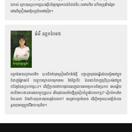
ណាស់ ព្រោះឧស្សាហកម្មបានធ្វើបរិវត្តកម្មមកដល់ជំនាន់ទី៤.០ទៅហើយ ហើយត្រូវពឹងផ្អែក
ទៅលើគ្រឿងអេឡិចត្រូនិចទៅទៀត។
អំពី ពន្លកបៃតង
ពន្លកបៃតងរដូវកាលទី២ បាននឺងកំពុងត្រៀមបើកទំព័រថ្មី បង្ហាញយុវជនឆ្នើមដែលស្ថិតនៅក្នុង
ជំនាញផ្នែកអប់រំ បណ្តុះបណ្តាលបច្ចេកទេស និងវិជ្ជាជីវៈ ដែលជាជំនាញប្រើប្រាស់នៅក្នុង
បដិវត្តន៍ឧស្សាហកម្ម៤.០។ ដើម្បីក្លាយទៅជាយុវជនពេញដោយសមត្ថភាពពិតប្រាកដ អាចឆ្លើយ
តបនឹងការងារនាពេលបច្ចុប្បន្នបាន តើយុវជនសម័យថ្មីត្រូវរៀបចំខ្លួនបែបណាខ្លះ? រៀបចំការគិត
ពិចារណា និងហ៊ានពុះពារឧបសគ្គបែបណា? ទស្សនាពន្លកបៃតង ដើម្បីទទួលបានគន្លឹះហែល
ឆ្លងឧបសគ្គក្នុងជីវិតជាយុវវ័យ។