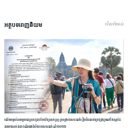
មើលទាំងអស់
អត្ថបទពេញនិយម
លើកកម្ពស់​សមត្ថភាព​ស្រាវជ្រាវ​បែប​វិទ្យាសាស្ត្រ​ ក្រសួង​ទេសចរណ៍​រៀបចំ​ចលនា​ប្រឡង​ប្រណាំង​ស្នាដៃ​
អត្ថបទ​ស្រាវជ្រាវ​ឆ្នើម​ក្នុង​វិស័យ​ទេសចរណ៍​ ​ឆ្នាំ​២០២៦​