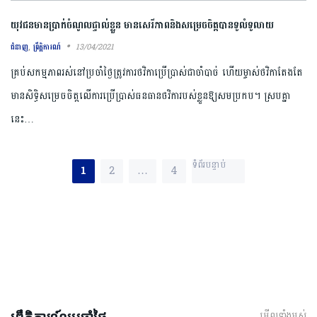
យុវជនមានប្រាក់ចំណូលផ្ទាល់ខ្លួន មានសេរីភាពនិងសម្រេចចិត្តបានទូលំទូលាយ
,
13/04/2021
ជំនាញ
ព្រឹត្តិការណ៍
គ្រប់សកម្មភាពរស់នៅប្រចាំថ្ងៃត្រូវការថវិកាប្រើប្រាស់ជាចាំបាច់ ហើយម្ចាស់ថវិកាតែងតែ
មានសិទ្ធិសម្រេ​ច​​ចិត្ត​លើការប្រើប្រាស់ធនធានថវិការបស់ខ្លួនឱ្យសមប្រកប។ ស្របគ្នា
នេះ…
Posts pagination
ទំព័របន្ទាប់
1
2
…
4
មើលទាំងអស់