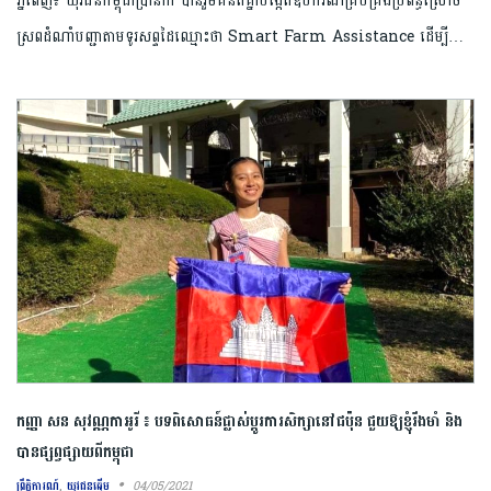
ភ្នំពេញ៖ យុវជនកម្ពុជាប្រាំនាក់ បានរួមគំនិតគ្នាបង្កើតឧបករណ៍គ្រប់គ្រងប្រព័ន្ធស្រោច
ស្រពដំណាំបញ្ជាតាមទូរសព្ទដៃឈ្មោះថា Smart Farm Assistance ដើម្បី…
កញ្ញា សន សុវណ្ណកាអូរី ៖ បទពិសោធន៍ផ្លាស់ប្ដូរការសិក្សានៅជប៉ុន ជួយឱ្យខ្ញុំរឹងមាំ និង
បានផ្សព្វផ្សាយពីកម្ពុជា
,
04/05/2021
ព្រឹត្តិការណ៍
យុវជនឆ្នើម