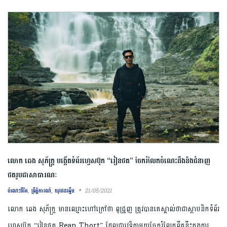
លោក ឆេង សុភ័ក្ត្រ បង្កើតទំព័រហ្វេសប៊ុក “រៀនថត” ចែករំលែកចំណេះដឹងនិងជំនាញ
ថតរូបជាសាធារណៈ
,
,
21/05/2021
ចំណេះជីវិត
ព្រឹត្តិការណ៍
យុវជនឆ្នើម
លោក ឆេង សុភ័ក្រ្ត មានឈ្មោះហៅក្រៅថា ពូជ្រួញ ត្រូវបានគេស្គាល់ថាជាស្ថាបនិកទំព័រ
ហ្វេសប៊ុក “រៀនថត Rean Thort” ដែលជាវេទិកាមួយចែករំលែកពីគន្លឹះក្នុងការ