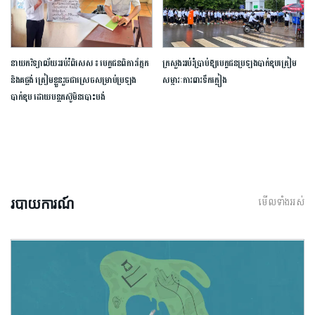
នាយក​វិទ្យាល័យ​អប់រំ​ពិសេស​ ​៖ ​បេក្ខជន​ពិការ​ភ្នែក​
ក្រសួង​អប់រំ​ប្រាប់​ឱ្យ​បេក្ខជន​ប្រឡង​បាក់ឌុប​ត្រៀម​
និង​គថ្លង់​ ត្រៀមខ្លួន​រួច​ជាស្រេច​សម្រាប់​ប្រឡង​
សម្ភារៈ​ការពារ​ទឹកភ្លៀង​
បាក់ឌុប ​ដោយ​បន្ត​តស៊ូ​មិន​បោះបង់​
មើលទាំងអស់
របាយការណ៍