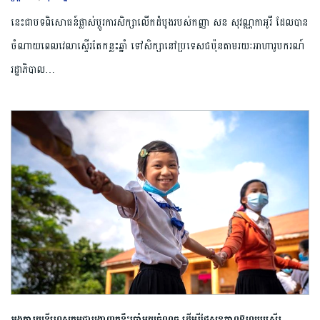
នេះជាបទពិសោធន៍ផ្លាស់ប្តូរការសិក្សាលើកដំបូងរបស់កញ្ញា សន សុវណ្ណកាអូរី ដែលបាន
ចំណាយពេលវេលាស្ទើរតែកន្លះឆ្នាំ ទៅសិក្សានៅប្រទេសជប៉ុនតាមរយៈអាហារូបករណ៍
រដ្ឋាភិបាល…
អង្គការយូនីហ្វេសកម្ពុជាបង្ហាញគន្លឹះប្រាំមួយចំណុច ដើម្បីថែសុខភាពឱ្យល្អប្រសើរ