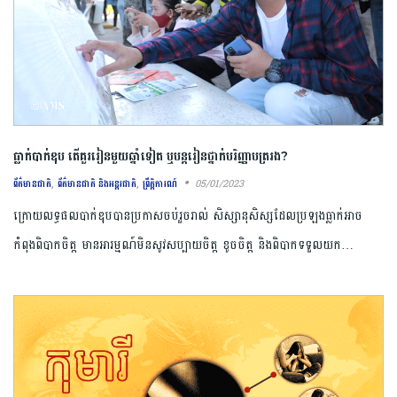
ធ្លាក់បាក់ឌុប តើគួររៀនមួយឆ្នាំទៀត ឬបន្ត​រៀនថ្នាក់បរិញ្ញាបត្ររង?
,
,
05/01/2023
ព័ត៌មានជាតិ
ព័ត៌មានជាតិ និងអន្តរជាតិ
ព្រឹត្តិការណ៍
ក្រោយលទ្ធផលបាក់ឌុបបានប្រកាសចប់រួចរាល់ សិស្សានុសិស្សដែលប្រឡងធ្លាក់អាច
កំពុងពិបាកចិត្ត មានអារម្មណ៍មិនសូវសប្បាយចិត្ត ខូចចិត្ត និងពិបាកទទួលយក…