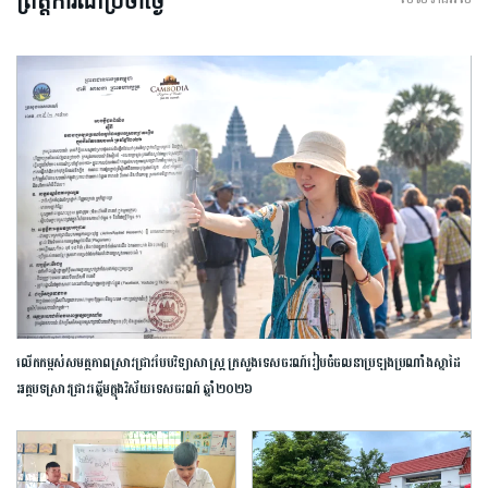
ព្រឹត្តិការណ៍ប្រចាំថ្ងៃ
លើកកម្ពស់​សមត្ថភាព​ស្រាវជ្រាវ​បែប​វិទ្យាសាស្ត្រ​ ក្រសួង​ទេសចរណ៍​រៀបចំ​ចលនា​ប្រឡង​ប្រណាំង​ស្នាដៃ​
អត្ថបទ​ស្រាវជ្រាវ​ឆ្នើម​ក្នុង​វិស័យ​ទេសចរណ៍​ ​ឆ្នាំ​២០២៦​