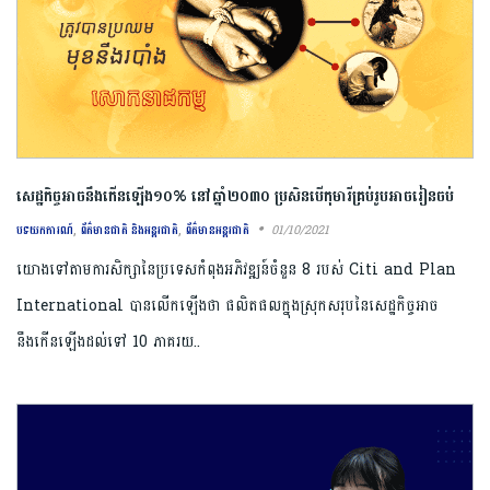
សេដ្ឋកិច្ចអាចនឹងកើនឡើង១០% នៅឆ្នាំ២០៣០ ប្រសិនបើកុមារីគ្រប់រូបអាចរៀនចប់
,
,
01/10/2021
បទយកការណ៍
ព័ត៌មានជាតិ និងអន្តរជាតិ
ព័ត៌មានអន្តរជាតិ
យោងទៅតាមការសិក្សានៃប្រទេសកំពុងអភិវឌ្ឍន៍ចំនួន 8 របស់ Citi and Plan
International បានលើកឡើងថា ផលិតផលក្នុងស្រុកសរុបនៃសេដ្ឋកិច្ចអាច
នឹងកើនឡើងដល់ទៅ 10 ភាគរយ..