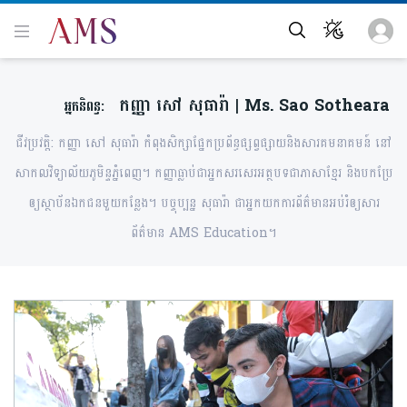
ជីវប្រវត្តិ: កញ្ញា សៅ សុធារ៉ា កំពុងសិក្សាផ្នែកប្រព័ន្ធផ្សព្វផ្សាយនិងសារគមនាគមន៍ នៅ
សាកលវិទ្យាល័យភូមិន្ទភ្នំពេញ។ កញ្ញាធ្លាប់ជាអ្នកសរសេរអត្ថបទជាភាសាខ្មែរ និងបកប្រែ
ឲ្យស្ថាប័នឯកជនមួយកន្លែង។ បច្ចុប្បន្ន សុធារ៉ា ជាអ្នកយកការព័ត៌មានអប់រំឲ្យសារ
ព័ត៌មាន AMS Education។