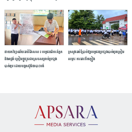
នាយក​វិទ្យាល័យ​អប់រំ​ពិសេស​ ​៖ ​បេក្ខជន​ពិការ​ភ្នែក​
ក្រសួង​អប់រំ​ប្រាប់​ឱ្យ​បេក្ខជន​ប្រឡង​បាក់ឌុប​ត្រៀម​
និង​គថ្លង់​ ត្រៀមខ្លួន​រួច​ជាស្រេច​សម្រាប់​ប្រឡង​
សម្ភារៈ​ការពារ​ទឹកភ្លៀង​
បាក់ឌុប ​ដោយ​បន្ត​តស៊ូ​មិន​បោះបង់​