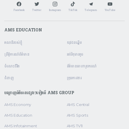
Facebook
Twitter
Instagram
TikTok
Telegram
YouTube
AMS EDUCATION
គណនី​របស់ខ្ញុំ
យុវជនឆ្នើម
ព្រឹត្តិការណ៍ព័ត៌មាន
អប់រំកុមារតូច
ចំណេះជីវិត
ព័ត៌មានអាហារូបករណ៍
ជំនាញ
ក្រុមការងារ
បណ្តាញព័ត៌មានផ្សេងៗទៀតពី AMS GROUP
AMS Economy
AMS Central
AMS Education
AMS Sports
AMS Infotainment
AMS TV11