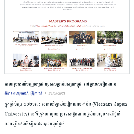
អាហារូបករណ៍បរិញ្ញាបត្រជាន់ខ្ពស់សម្រាប់និស្សិតកម្ពុជា នៅប្រទេសវៀតណាម
,
24/05/2021
ព័ត៌មានអាហារូបករណ៍
ព្រឹត្តិការណ៍
ក្នុងឆ្នាំសិក្សា ២០២១​​នេះ សាកលវិទ្យាល័យវៀតណាម-ជប៉ុន (Vietnam Japan
University) នៅទីក្រុងហាណូយ ប្រទេសវៀតណាម​ផ្ដល់អាហារូបករណ៍ថ្នាក់
អនុបណ្ឌិតដល់និស្សិតដែលបានបញ្ចប់ថ្នាក់…