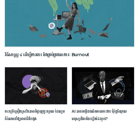
វិធីសាស្រ្ត ៤ ​ដើម្បី​ការពារ និងគ្រប់គ្រង​អាការៈ Burnout
ការ​ប្រើគ្រឿង​ស្រវឹង​អាចបំផ្លាញ​ខួរក្បាល ដែល​រួម
AI អាចបង្កើនផលិតភាពការងារ ប៉ុន្តែចំណូល
ចំណែក​នាំឱ្យ​មាន​ជំងឺ​វង្វេង
មនុស្សនឹងកើនឡើងដែរឬទេ?