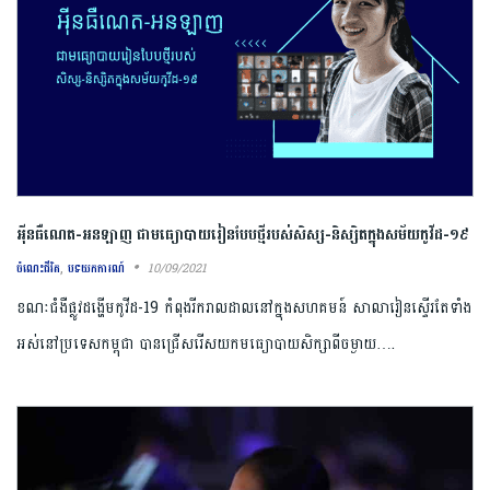
អ៉ីនធឺណេត-អនឡាញ ជាមធ្យោបាយរៀនបែបថ្មីរបស់សិស្ស-និស្សិតក្នុងសម័យកូវីដ-១៩
,
10/09/2021
ចំណេះជីវិត
បទយកការណ៍
ខណៈជំងឺផ្លូវដង្ហើមកូវីដ-19 កំពុងរីករាលដាលនៅក្នុងសហគមន៍ សាលារៀនស្ទើរតែទាំង
អស់នៅប្រទេសកម្ពុជា បានជ្រើសរើសយកមធ្យោបាយសិក្សាពីចម្ងាយ….