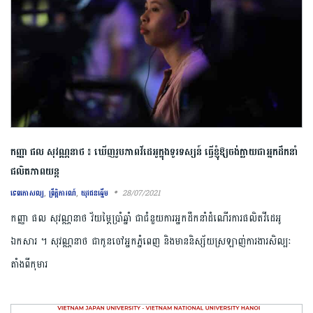
កញ្ញា ផល សុវណ្ណនាថ ៖ ឃើញរូបភាពវីដេអូក្នុងទូរទស្សន៍ ធ្វើខ្ញុំឱ្យចង់ក្លាយជាអ្នកដឹកនាំ
ផលិតភាពយន្ត
,
,
28/07/2021
ទេពកោសល្យ
ព្រឹត្តិការណ៍
យុវជនឆ្នើម
កញ្ញា ផល សុវណ្ណនាថ វ័យម្ភៃប្រាំឆ្នាំ ជាជំនួយការអ្នកដឹកនាំដំណើរការផលិតវីដេអូ
ឯកសារ ។ សុវណ្ណនាថ ជាកូនចៅអ្នកភ្នំពេញ និងមាននិស្ស័យស្រឡាញ់ការងារសិល្បៈ
តាំងពីកុមារ