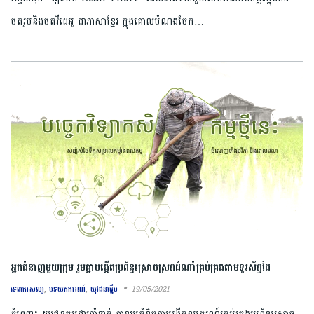
ថតរូបនិងថតវីដេអូ ជាភាសាខ្មែរ ក្នុងគោលបំណងចែក…
អ្នកជំនាញមួយក្រុម រួមគ្នាបង្កើតប្រព័ន្ធស្រោចស្រពដំណាំគ្រប់គ្រងតាមទូរស័ព្ទដៃ
,
,
19/05/2021
ទេពកោសល្យ
បទយកការណ៍
យុវជនឆ្នើម