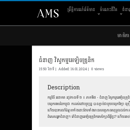
ព្រឹត្តិការណ៍ព័ត៌មាន
ចំណេះជីវិត
ជំន
មាតិកា
ជំនាញ វិស្វកម្មអេឡិចត្រូនិក
15:50 វិនាទី | Added: 16.01.2024 |
0 views
Description
កម្មវិធី អនាគត រដូវកាលទី ២ ៖ ភាគទី៧ - ជំនាញ វិស្វកម្មអេឡិចត្រូនិ
បច្ចេកទេសនៃកម្ពុជា ការរស់នៅបច្ចុប្បន្ន បានភ្ជាប់ជាមួយបច្ចេកវ
ហើយឧបករណ៍វៃឆ្លាតទាំងនោះថែមទាំងមានសមត្ថភាពសម្រួលដល់ការងារមន
ពិសេសអ្នកជំនាញ។ តើជំនាញអេឡិចត្រូនិកគេសិក្សាពីអ្វីខ្លះ? ហើយអាចស្