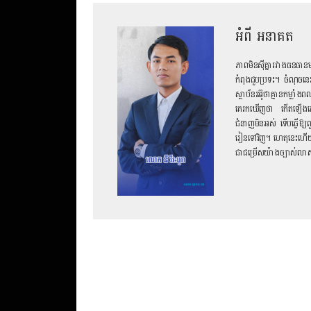
អំពី អនាគត
ភាពមិនស៊ីគ្នារវាងធនធា
កំពុងជួបប្រទះ។ ចំណុចនេះ
ស្ថាប័ន​រអ៊ូថាគ្មាន​កម្ល
គេរកឃើញថា កើតឡើងដោយសារ
ជំនាញមិនអស់ ទើបធ្វើឱ្យ
រៀនទៅវិញ។ ហេតុនេះហើយទើប​
ជាជម្រើសយ៉ាងច្បាស់លាស់