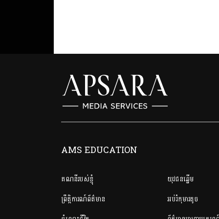
AMS EDUCATION
គណនី​របស់ខ្ញុំ
យុវជនឆ្នើម
ព្រឹត្តិការណ៍ព័ត៌មាន
អប់រំកុមារតូច