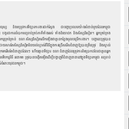
នមនុស្ស និងតម្រូវការទីផ្សារការងារជាក់ស្តែង ជាបញ្ហាប្រឈមយ៉ាងសំខាន់មួយដែលកម្ពុជា
 បង្ករជាការលំបាកសម្រាប់គ្រប់ភាគីទាំងអស់ ទាំងនិយោជក និង​សិស្សនិស្សិត។ អ្នកគ្រប់គ្រង
ាំងពលកម្មគ្រប់គ្រាន់ ខណៈ​សិស្សនិស្សិតលើកឡើងថាគ្មានកន្លែងចូលបម្រើការងារ។ បញ្ហានេះត្រូវបាន
តែ​សិស្សនិស្សិតមិនយល់ច្បាស់ពីវិធីក្នុងការជ្រើសរើសជំនាញឱ្យបានត្រឹមត្រូវ និងស្គាល់
ពួកគេរើសតែជំនាញដដែលៗ ហើយគ្មានទីផ្សារ ខណៈជំនាញដែលត្រូវការពិតប្រាកដបែរជាគ្មានអ្នក
កម្មវិធី អនាគត ត្រូវបានបង្កើតឡើងដើម្បីបង្ហាញពីជំនាញ​នានានៅក្នុងទីផ្សារកម្ពុជា សម្រាប់
ចំពោះយុវជនកម្ពុជា។