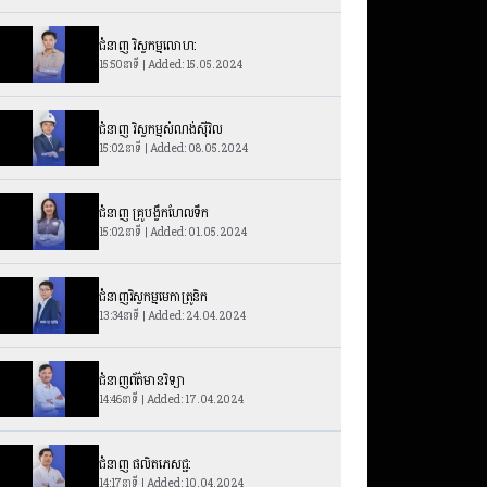
ជំនាញ វិស្វកម្មលោហ:
15:50នាទី | Added: 15.05.2024
ជំនាញ វិស្វកម្មសំណង់ស៊ីវិល
15:02នាទី | Added: 08.05.2024
ជំនាញ គ្រូបង្វឹកហែលទឹក
15:02នាទី | Added: 01.05.2024
ជំនាញវិស្វកម្មមេកាត្រូនិក
13:34នាទី | Added: 24.04.2024
ជំនាញព័ត៌មានវិទ្យា
14:46នាទី | Added: 17.04.2024
ជំនាញ ផលិតភេសជ្ជ:
14:17នាទី | Added: 10.04.2024