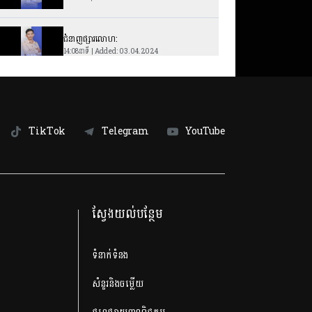
ជំនាញផ្សារលោហ:
14:08នាទី | Added: 03.04.2024
ជំនាញ វិស្វកម្មរថយន្ដ
15:54នាទី | Added: 27.03.2024
TikTok
Telegram
YouTube
ជំនាញ របាំបុរាណ
13:24នាទី | Added: 20.03.2024
ជំនាញ វិស្វកម្មមេកានិក
ស្វែងយល់បន្ថែម
13:15នាទី | Added: 13.03.2024
ជំនាញ អក្សរសាស្រ្ដបារាំង
ទំនាក់ទំនង
13:36នាទី | Added: 06.03.2024
សំនួរនិងចម្លើយ
ជំនាញវិទ្យាសាស្រ្សអុបទិក