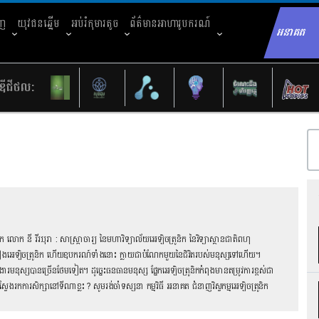
ាញ
យុវជនឆ្នើម
អប់រំកុមារតូច
ព័ត៌មានអាហារូបករណ៍
អនាគត
Sear
ឌីជីថល:
ក លោក នី វីរ:បុរា : សាស្រ្ដាចារ្យ នៃមហាវិទ្យាល័យអេឡិចត្រូនិក នៃវិទ្យាស្ថានជាតិពហុ
ិទ្យា គ្រឿងអេឡិចត្រូនិក ហើយឧបករណ៍ទាំងនោះ ក្លាយជាបំណែកមួយនៃជិវិតរបស់មនុស្សទៅហើយ។
ុស្សបានច្រើនថែមទៀត។ ដូច្នេះធនធានមនុស្ស ផ្នែកអេឡិចត្រូនិកកំពុងមានតម្រូវការខ្ពស់ជា
វែងរកការសិក្សានៅទីណាខ្លះ ? សូមរង់ចាំទស្សនា កម្មវិធី អនាគត ជំនាញវិស្វកម្មអេឡិចត្រូនិក