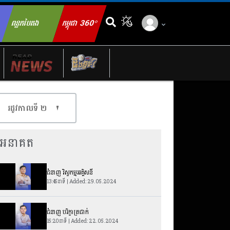
ពន្លកបៃតង
កម្ពុជា 360°
ch for:
រដូវកាលទី​ ២
អនាគត
ជំនាញ វិស្វកម្មអគ្គិសនី
13:45នាទី | Added: 29.05.2024
ជំនាញ បរិក្ខាត្រជាក់
15:20នាទី | Added: 22.05.2024