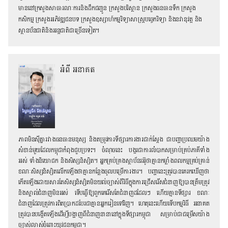
មាននៅ​ក្រសួងសាធារណៈការនិងដឹកជញ្ជូន ក្រសួងបរិស្ថាន ក្រសួងធនធានទឹក ក្រសួង
កសិកម្ម ក្រសួងអភិវឌ្ឍជនបទ ក្រសួងឧស្សាហ៍កម្មវិទ្យាសាស្រ្តបច្ចេកវិទ្យា និងនវានុវត្ត និង
ស្ថានប័នជាតិនិងអន្តជាតិជាច្រើនទៀត។
អំពី អនាគត
ភាពមិនស៊ីគ្នារវាងធនធានមនុស្ស និងតម្រូវការទីផ្សារការងារជាក់ស្តែង ជាបញ្ហាប្រឈមយ៉ាង
សំខាន់មួយដែលកម្ពុជាកំពុងជួបប្រទះ។ ចំណុចនេះ បង្ករជាការលំបាកសម្រាប់គ្រប់ភាគីទាំង
អស់ ទាំងនិយោជក និង​សិស្សនិស្សិត។ អ្នកគ្រប់គ្រងស្ថាប័ន​រអ៊ូថាគ្មាន​កម្លាំងពលកម្មគ្រប់គ្រាន់
ខណៈ​សិស្សនិស្សិតលើកឡើងថាគ្មានកន្លែងចូលបម្រើការងារ។ បញ្ហានេះត្រូវបានគេរកឃើញថា
កើតឡើងដោយសារតែ​សិស្សនិស្សិតមិនយល់ច្បាស់ពីវិធីក្នុងការជ្រើសរើសជំនាញឱ្យបានត្រឹមត្រូវ
និងស្គាល់ជំនាញមិនអស់ ទើបធ្វើឱ្យពួកគេរើសតែជំនាញដដែលៗ ហើយគ្មានទីផ្សារ ខណៈ
ជំនាញដែលត្រូវការពិតប្រាកដបែរជាគ្មានអ្នករៀនទៅវិញ។ ហេតុនេះហើយទើប​កម្មវិធី អនាគត
ត្រូវបានបង្កើតឡើងដើម្បីបង្ហាញពីជំនាញ​នានានៅក្នុងទីផ្សារកម្ពុជា សម្រាប់ជាជម្រើសយ៉ាង
ច្បាស់លាស់ចំពោះយុវជនកម្ពុជា។