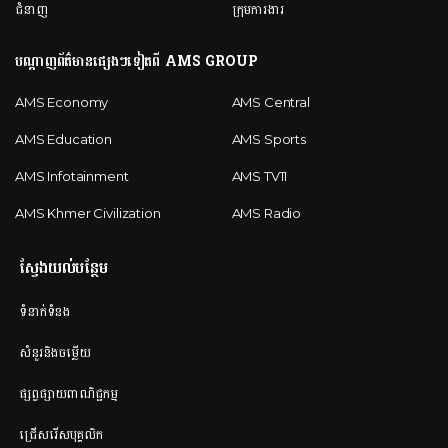
ជំនាញ
ក្រុមការងារ
បណ្តាញព័ត៌មានផ្សេងៗទៀតពី AMS GROUP
AMS Economy
AMS Central
AMS Education
AMS Sports
AMS Infotainment
AMS TV11
AMS Khmer Civilization
AMS Radio
ស្វែងយល់បន្ថែម
ទំនាក់ទំនង
សំនួរនិងចម្លើយ
ផ្សព្វផ្សាយពាណិជ្ជកម្ម
ជ្រើសរើសបុគ្គលិក