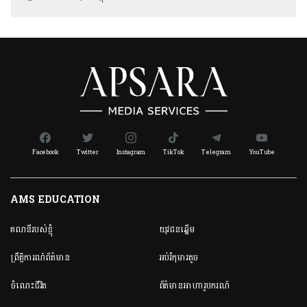
Facebook
Twitter
Instagram
TikTok
Telegram
YouTube
AMS EDUCATION
គណនី​របស់ខ្ញុំ
យុវជនឆ្នើម
ព្រឹត្តិការណ៍ព័ត៌មាន
អប់រំកុមារតូច
ចំណេះជីវិត
ព័ត៌មានអាហារូបករណ៍