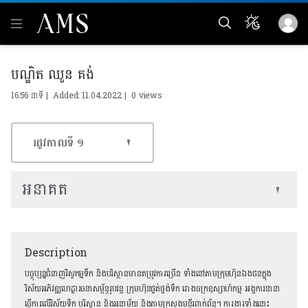
បណ្ឌិត ឈួន គង់
16:56 នាទី | Added: 11.04.2022 |
0 views
រដូវកាលទី​ ១
អនាគត
Description
បច្ចុប្បន្នជំនាញវិស្វកម្មទឹក និងបរិស្ថានមានតម្រូវការច្រើន ទាំងនៅតាមក្រុមហ៊ុនឯងជនក្នុង
វិស័យអភិវឌ្ឍហេដ្ឋារចនាសម្ព័ន្ធរូបវន្ត ក្រុមហ៊ុនផ្គត់ផ្គង់ទឹក រោងចក្រឧស្សាហ៍កម្ម អង្គការនានា
ធ្វើការលើវិស័យទឹក បរិស្ថាន និងអនាម័យ និងតាមក្រសួងមន្ទីរពាក់ព័ន្ធ។ ការងារទាំងនោះ