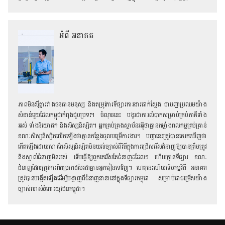
អំពី អនាគត
ភាពមិនស៊ីគ្នារវាងធនធានមនុស្ស និងតម្រូវការទីផ្សារការងារជាក់ស្តែង ជាបញ្ហាប្រឈមយ៉ាង
សំខាន់មួយដែលកម្ពុជាកំពុងជួបប្រទះ។ ចំណុចនេះ បង្ករជាការលំបាកសម្រាប់គ្រប់ភាគីទាំង
អស់ ទាំងនិយោជក និង​សិស្សនិស្សិត។ អ្នកគ្រប់គ្រងស្ថាប័ន​រអ៊ូថាគ្មាន​កម្លាំងពលកម្មគ្រប់គ្រាន់
ខណៈ​សិស្សនិស្សិតលើកឡើងថាគ្មានកន្លែងចូលបម្រើការងារ។ បញ្ហានេះត្រូវបានគេរកឃើញថា
កើតឡើងដោយសារតែ​សិស្សនិស្សិតមិនយល់ច្បាស់ពីវិធីក្នុងការជ្រើសរើសជំនាញឱ្យបានត្រឹមត្រូវ
និងស្គាល់ជំនាញមិនអស់ ទើបធ្វើឱ្យពួកគេរើសតែជំនាញដដែលៗ ហើយគ្មានទីផ្សារ ខណៈ
ជំនាញដែលត្រូវការពិតប្រាកដបែរជាគ្មានអ្នករៀនទៅវិញ។ ហេតុនេះហើយទើប​កម្មវិធី អនាគត
ត្រូវបានបង្កើតឡើងដើម្បីបង្ហាញពីជំនាញ​នានានៅក្នុងទីផ្សារកម្ពុជា សម្រាប់ជាជម្រើសយ៉ាង
ច្បាស់លាស់ចំពោះយុវជនកម្ពុជា។