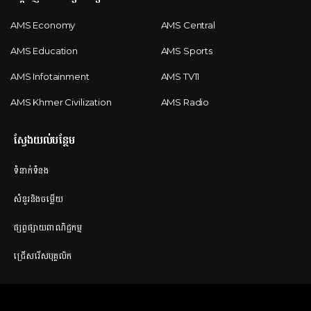
AMS Economy
AMS Central
AMS Education
AMS Sports
AMS Infotainment
AMS TV11
AMS Khmer Civilization
AMS Radio
ស្វែងយល់បន្ថែម
ទំនាក់ទំនង
សំនួរនិងចម្លើយ
ផ្សព្វផ្សាយពាណិជ្ជកម្ម
ជ្រើសរើសបុគ្គលិក
គោលការណ៍ភាពឯកជន
ដំណឹងតាមច្បាប់
COOKIE (ខូខី)