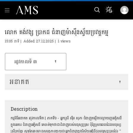
លោក គង់វង្ស ប្រាកដ ជំនាញម៉ាស៊ីនស្វ័យប្រវត្ដកម្ម
15:05 នាទី | Added: 27.12.2025 |
1 views
រដូវកាលទី​ ៣
អនាគត
Description
កម្មវិធីអនាគត រដូវកាលទី៣ | ភាគទី៦ - អ្នកស្រី ស៊ីម សុភា ជំនាញតម្លើងបណ្ដាយញអគ្គិសនី
ក្នុងអគារ ជំនាញអគ្គិសនី គេចាត់ទុកថាជាជំនាញរបស់មនុស្សប្រុស ប៉ុន្ដែស្របពេលដែលមនុស្ស
ស្រីគ្រប់គ្នា សុទ្ធតែអាចមានសមត្ថភាពក្លាយជាអ្នកជំនាញក្នុងវិស័យអគ្គិនីដូចមនុស្សប្រុសដែរ ”