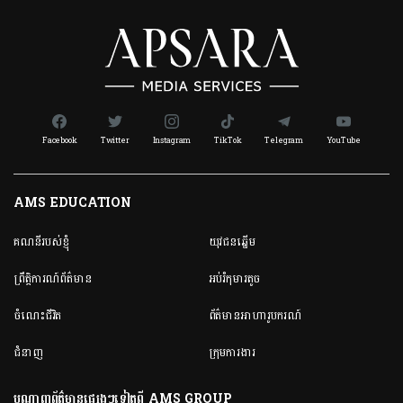
Facebook
Twitter
Instagram
TikTok
Telegram
YouTube
AMS EDUCATION
គណនី​របស់ខ្ញុំ
យុវជនឆ្នើម
ព្រឹត្តិការណ៍ព័ត៌មាន
អប់រំកុមារតូច
ចំណេះជីវិត
ព័ត៌មានអាហារូបករណ៍
ជំនាញ
ក្រុមការងារ
បណ្តាញព័ត៌មានផ្សេងៗទៀតពី AMS GROUP