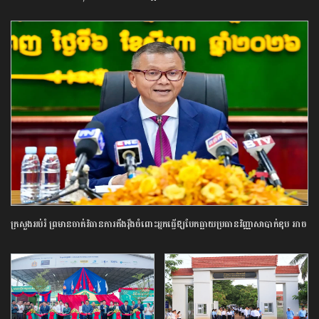
ក្រសួង​អប់រំ ​ព្រមាន​ចាត់​វិធានការ​តឹងរ៉ឹង​ចំពោះ​អ្នក​ធ្វើឱ្យ​បែកធ្លាយ​ប្រធាន​វិញ្ញាសា​បាក់ឌុប ​អាច​
ឈានដល់​ការ​បណ្តេញ​ចេញ​ពី​ក្របខណ្ឌ​