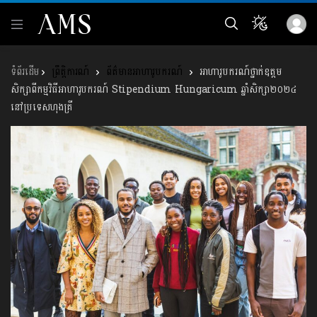
ព្រឹត្តិការណ៍
ព័ត៌មានអាហារូបករណ៍
អាហារូបករណ៍ថ្នាក់ឧត្ដម
សិក្សាពីកម្មវិធីអាហារូបករណ៍ Stipendium Hungaricum ឆ្នាំសិក្សា២០២៤
នៅប្រទេសហុងគ្រី