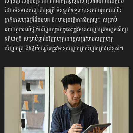
លក្ខខណ្ឌបេក្ខជនក្នុងការដាក់ពាក្យស្នើសុំអាហារូបករណ៍ ជាបេក្ខជន
ដែលមិនមានសញ្ជាតិហុងគ្រី មិនធ្លាប់ទទួលបានអាហារូបករណ៍ពីរ
ដ្ឋាភិបាលហុងគ្រីពីមុនមក និងមានប្រវត្តិការសិក្សាល្អ។ សម្រាប់
អាហារូបករណ៍ថ្នាក់បរិញ្ញាបត្របេក្ខជនត្រូវមានសញ្ញាបត្រមធ្យមសិក្សា
ទុតិយភូមិ សម្រាប់ថ្នាក់បរិញ្ញាបត្រជាន់ខ្ពស់ត្រូវមានសញ្ញាបត្រ
បរិញ្ញាបត្រ និងថ្នាក់បណ្ឌិតត្រូវមានសញ្ញាបត្របរិញ្ញាបត្រជាន់ខ្ពស់។