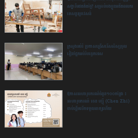
សង្ហារឹមឥតគិតថ្លៃ! សម្រាប់បងប្អូនអតីតពលករ
ទេសន្តរប្រវេសន៍
ក្រសួងអប់រំ ប្រកាសជ្រើសរើស​សិស្ស​ចូល
រៀន​ផ្នែកអប់រំ​បច្ចេកទេស
ឱកាសអាហារូបករណ៍ចំនួន១០០កន្លែង ៖
អាហារូបករណ៍ ចេន ហ្ស៊ី (Chen Zhi)
ចាប់ផ្តើមបើកទទួលពាក្យហើយ