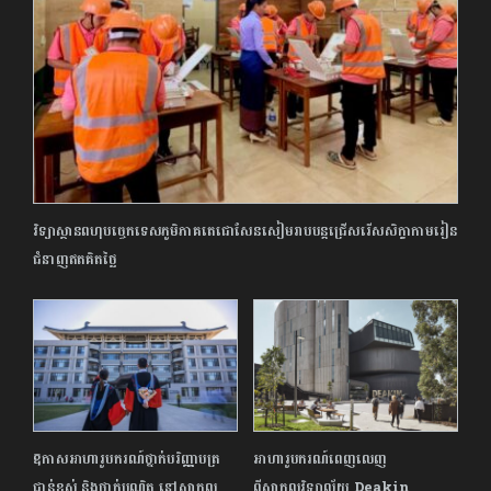
វិទ្យាស្ថានពហុបច្ចេកទេសភូមិភាគតេជោសែនសៀមរាបបន្តជ្រើសរើសសិក្ខាកាមរៀន
ជំនាញឥតគិតថ្លៃ
ឱកាសអាហារូបករណ៍ថ្នាក់បរិញ្ញាបត្រ
អាហារូបករណ៍ពេញលេញ
ជាន់ខ្ពស់ និងថ្នាក់បណ្ឌិត នៅសាកល
ពីសាកលវិទ្យាល័យ Deakin