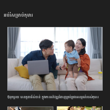
អប់រំសម្រាប់កុមារ
ឪពុកម្ដាយ មានតួនាទីសំខាន់ ក្នុងការអភិវឌ្ឍជំនាញគ្រប់គ្រងអារម្មណ៍របស់កុមារ