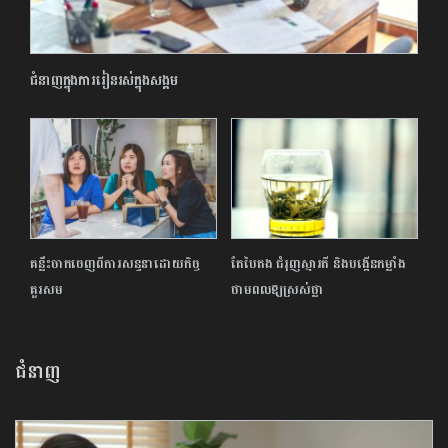
ជំនាញក្នុងការរៀនរស់ក្នុងសង្គម
គន្លឹះចាកចេញពីការសន្ទនាដោយកិច្ច
តែបៃតង ជំរុញស្មារតី និង​បង្កើនកម្លាំង
គួរសម
ថាមពលឱ្យស្រស់ថ្លា
ជំនាញ