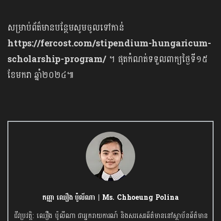
សម្រាប់ព័ត៌មានបន្ថែមសូមចូលទៅកាន់់
https://fercost.com/stipendium-hungaricum-
scholarship-program/
។ ផុតកំណត់ទទួលពាក្យថ្ងៃទី១៥
ខែមករា ឆ្នាំ២០២៤៕
កញ្ញា ឈឿង ប៉ូលីណា | Ms. Chhoeung Polina
ជីវប្រវត្តិ: ឈឿង ប៉ូលីណា ជាអ្នករាយការណ៍ និងសរសេរព័ត៌មាននៅស្ថាប័នព័ត៌មាន