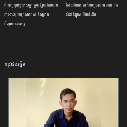
ជំនាញធុរកិច្ចភេសជ្ជៈ ជួយ​ឱ្យ​យុវជន​មាន
វិស័យបៃតង ជាជំនាញមានភាពធន់ និង
ការងារមួយ​ច្បាស់លាស់ និងប្រាក់
សំខាន់ក្នុងសម័យទំនើប
ចំណូលសមរម្យ
យុវជនឆ្នើម