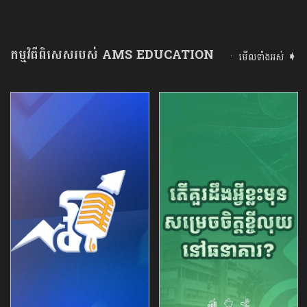
កម្មវិធីពិសេសរបស់ AMS EDUCATION
មើលទាំងអស់ ➧