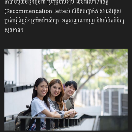
ចាំបាច់មួយចំនួនដូចជា ប្រវត្តិរូបសង្ខេប លិខិតលើកទឹកចិត្ត
(Recommendation letter) លិខិតបញ្ជាក់ភាសាអង់គ្លេស
ប្រតិបត្តិពិន្ទុនិងប្រតិចារិកសិក្សា អត្តសញ្ញាណបណ្ណ និងលិខិតពិនិត្យ
សុខភាព។