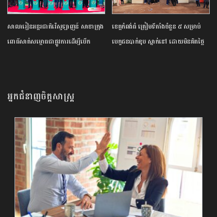
សាលារៀន​អន្តរជាតិ​វ៉េស្ទឡាញន៍​ ​សាខា​ក្រុង​
ខេត្ត​កំពង់ធំ​ ត្រៀម​ទីតាំង​ចំនួន​ ​៥​ ​សម្រាប់​
ពោធិ៍សាត់​សម្ពោធ​ជា​ផ្លូវការ​​ដើម្បី​បើក​
បេក្ខជន​បាក់ឌុប ស្នាក់នៅ ​ដោយ​មិន​គិត​ថ្លៃ​
ឱកាស​ដល់​យុវជន​កម្ពុជា​បន្ត​ការ​សិក្សា​នៅ​
ក្រៅ​ប្រទេស​
អ្នកជំនាញចិត្តសាស្រ្ត