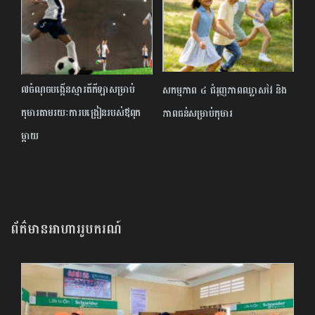
៧ចំណុចបង្កើនស្មារតីកីឡាសម្រាប់
សកម្មភាព ៤ ជំរុញភាពឈ្លាសវៃ និង
កុមារតាមរយៈការបង្រៀនរបស់ឪពុក
ភាពធន់សម្រាប់កុមារ
ម្ដាយ
ព័ត៌មានអាហាររូបករណ៍