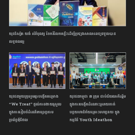
យុវនិស្សិត យង់ សិរីបុណ្យ ចែករំលែកគន្លឹះដើម្បីប្រឡងសាលាពេទ្យទទួលបាន
លទ្ធផលល្អ
យុវជនមួយក្រុមរួមគ្នា​បង្កើតគម្រោង
យុវជនកម្ពុជា ៣ ក្រុម ជាប់ជ័យលាភីឆ្នើម
“We Treat” ផ្ដល់ភាពងាយស្រួល
ក្នុងការបង្កើតដំណោះស្រាយកាត់
ក្នុងការរៀបចំដំណើរកម្សាន្តតាម
បន្ថយហានិភ័យគ្រោះមហន្តរាយ ក្នុង
ប្រព័ន្ធឌីជីថល
កម្មវិធី Youth Ideathon