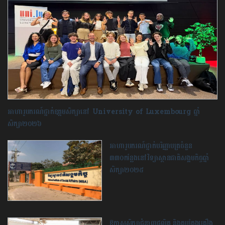
អាហារូបករណ៍ថ្នាក់ឧត្ដមសិក្សានៅ University of Luxembourg ឆ្នាំ
សិក្សា២០២៦
អាហារូបករណ៍ថ្នាក់បរិញ្ញាបត្រចំនួន
៣៣០កន្លែងនៅវិទ្យាស្ថានជាតិសង្គមកិច្ចឆ្នាំ
សិក្សា២០២៥
ឱកាសសិក្សាជំនាញផលិត និង​តុបតែងគ្រឿង