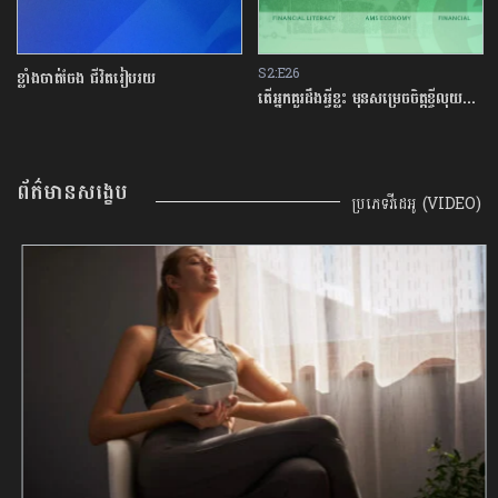
S2:E26
ខ្លាំងចាត់ចែង ជីវិតរៀបរយ
តើអ្នកគួរដឹងអ្វីខ្លះ មុនសម្រេចចិត្តខ្ចីលុយនៅធនាគារ?
ព័ត៌មានសង្ខេប
ប្រភេទវីដេអូ (VIDEO)