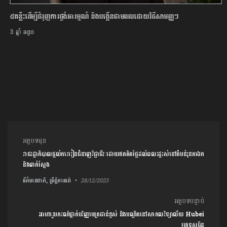
៥គន្លឹះដើម្បីជំរុញការផ្ចង់អារម្មណ៍ និងបង្កើនថាមពលដោយវិធីសាមញ្ញៗ
3 ឆ្នាំ ago
ការ​នាំទិស​ប្រកាស
អត្ថបទមុន
រាជរដ្ឋាភិបាលផ្តល់ការរៀនជំនាញវិជ្ជាជីវៈដោយឥតគិតថ្លៃដល់ពលរដ្ឋរស់នៅតំបន់រុនតាឯក
និងពាក់ស្នែង
ព័ត៌មានជាតិ, ព្រឹត្តិការណ៍
28/12/2023
អត្ថបទបន្ទាប់
អាហារូបករណ៍ថ្នាក់បរិញ្ញាបត្រជាន់ខ្ពស់ និងបណ្ឌិតនៅសាកលវិទ្យាល័យ Hubei
ប្រទេសចិន