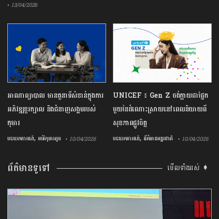
• 13/04/2026
អាណាព្យាបាល មានតួនាទីសំខាន់ក្នុងការ
UNICEF ៖ Gen Z ចង់ក្លាយ​ជា​ផ្នែក​
អភិវឌ្ឍខួរក្បាល និងជំនាញសង្គមរបស់
មួយ​នៃ​ដំណោះស្រាយ​នៅ​ពេល​និយាយ​ពី
កុមារ
សុខភាព​ផ្លូវចិត្ត
,
,
បទយកការណ៍
អប់រំកុមារតូច
បទយកការណ៍
ព័ត៌មានអន្តរជាតិ
• 10/04/2026
• 10/04/2026
ព័ត៌មានទូទៅ
មើលទាំងអស់ ➧