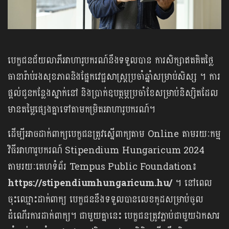
បេក្ខជនជ័យលាភីអាហារូបករណ៍នឹងទទួលបាន ការសិក្សាឥតគិតថ្លៃ
ធានារ៉ាប់រងសុខភាពនិងផ្នែកវេជ្ជសាស្ត្រប្រចាំឆ្នាំសម្រាប់សិស្ស ។ ការ
ផ្ដល់ជូនកន្លែងស្នាក់នៅ និងប្រាក់ឧបត្ថម្ភប្រចាំខែសម្រាប់និស្សិតដែល
មានតម្លៃផ្សេងគ្នាទៅតាមកម្រិតអាហារូបករណ៍។
ដើម្បីអាចដាក់ពាក្យ​បេក្ខជនត្រូវស្នើពាក្យតាម Online តាមរយៈកម្ម
វិធីអាហារូបករណ៍ Stipendium Hungaricum 2024
តាមរយៈគេហទំព័រ Tempus Public Foundation៖
https://stipendiumhungaricum.hu/
។ នៅពេល
ចុះឈ្មោះដាក់ពាក្យ បេក្ខជននឹងទទួលបានលេខកូដសម្រាប់ចូល
ដំណើរការដាក់ពាក្យ។ ជាមួយគ្នានេះ បេក្ខជនត្រូវភ្ជាប់ជាមួយឯកសារ