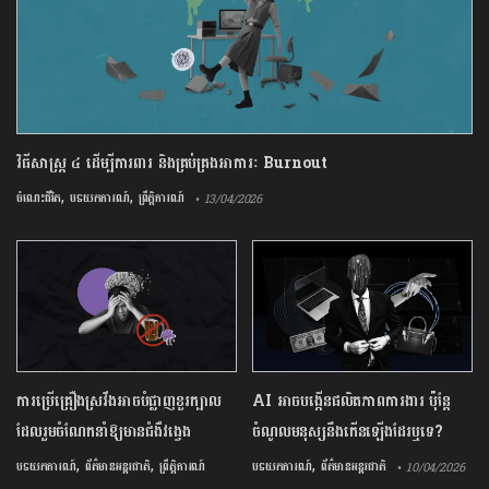
វិធីសាស្រ្ត ៤ ​ដើម្បី​ការពារ និងគ្រប់គ្រង​អាការៈ Burnout
,
,
ចំណេះជីវិត
បទយកការណ៍
ព្រឹត្តិការណ៍
• 13/04/2026
ការ​ប្រើគ្រឿង​ស្រវឹង​អាចបំផ្លាញ​ខួរក្បាល
AI អាចបង្កើនផលិតភាពការងារ ប៉ុន្តែ
ដែល​រួមចំណែក​នាំឱ្យ​មាន​ជំងឺ​វង្វេង
ចំណូលមនុស្សនឹងកើនឡើងដែរឬទេ?
,
,
,
បទយកការណ៍
ព័ត៌មានអន្តរជាតិ
ព្រឹត្តិការណ៍
បទយកការណ៍
ព័ត៌មានអន្តរជាតិ
• 10/04/2026