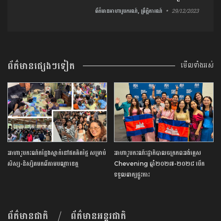
ព័ត៌មានអាហារូបករណ៍, ព្រឹត្តិការណ៍
29/12/2023
ព័ត៌មានផ្សេងៗទៀត
មើលទាំងអស់
អាហារូបករណ៍​កន្លែង​ស្នាក់​នៅ​ឥត​គិត​ថ្លៃ​ ​សម្រាប់​
អាហារូបករណ៍​រដ្ឋាភិបាល​ចក្រភព​អង់គ្លេស​ ​
សិស្ស​-​និស្សិត​មកពី​តាម​បណ្តា​ខេត្ត​
Chevening​ ​ឆ្នាំ​២០២៧​-​២០២៨​ ​បើក​
ទទួល​ពាក្យ​ផ្លូវការ​
ព័ត៌មានជាតិ
ព័ត៌មានអន្តរជាតិ