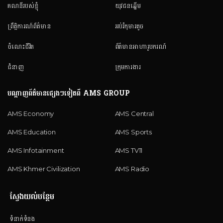
គណនី​របស់ខ្ញុំ
យុវជនឆ្នើម
ព្រឹត្តិការណ៍ព័ត៌មាន
អប់រំកុមារតូច
ចំណេះជីវិត
ព័ត៌មានអាហារូបករណ៍
ជំនាញ
ក្រុមការងារ
បណ្តាញព័ត៌មានផ្សេងៗទៀតពី AMS GROUP
AMS Economy
AMS Central
AMS Education
AMS Sports
AMS Infotainment
AMS TV11
AMS Khmer Civilization
AMS Radio
ស្វែងយល់បន្ថែម
ទំនាក់ទំនង