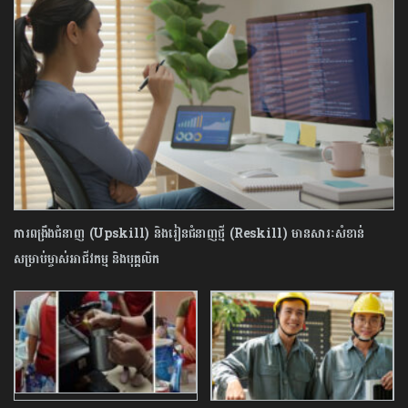
ការពង្រឹងជំនាញ (Upskill) និងរៀនជំនាញថ្មី (Reskill) មានសារៈសំខាន់
សម្រាប់ម្ចាស់អាជីវកម្ម និងបុគ្គលិក