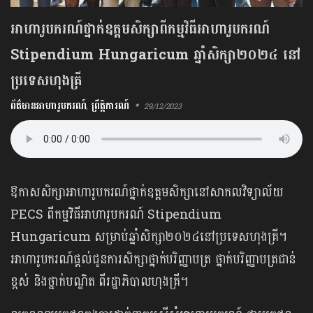
អាហារូបករណ៍ថ្នាក់ឧត្ដមសិក្សាពីកម្មវិធីអាហារូបករណ៍
Stipendium Hungaricum ឆ្នាំសិក្សា២០២៤ នៅ
ប្រទេសហុងគ្រី
ព័ត៌មានអាហារូបករណ៍
,
ព្រឹត្តិការណ៍
29/12/2023
ឱកាសសិក្សាអាហារូបករណ៍ថ្នាក់ឧត្ដមសិក្សានៅសាកលវិទ្យាល័យ
PECS ពីកម្មវិធីអាហារូបករណ៍ Stipendium
Hungaricum សម្រាប់ឆ្នាំសិក្សា២០២៤នៅប្រទេសហុងគ្រី។
អាហារូបករណ៍ផ្ដល់ជូនការសិក្សាថ្នាក់បរិញ្ញាបត្រ ថ្នាក់បរិញ្ញាបត្រជាន់
ខ្ពស់ និងថ្នាក់បណ្ឌិត ពីរដ្ឋាភិបាលហុងគ្រី។