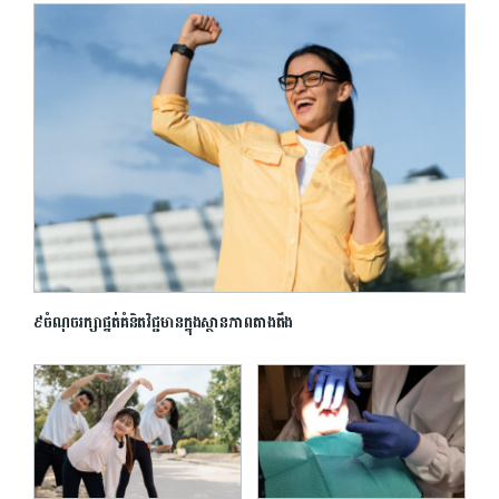
៩ចំណុចរក្សាផ្នត់គំនិតវិជ្ជមានក្នុងស្ថានភាពតាងតឹង