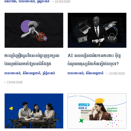
,
,
ចំណេះជីវិត
បទយកការណ៍
ព្រឹត្តិការណ៍
• 13/04/2026
ការ​ប្រើគ្រឿង​ស្រវឹង​អាចបំផ្លាញ​ខួរក្បាល
AI អាចបង្កើនផលិតភាពការងារ ប៉ុន្តែ
ដែល​រួមចំណែក​នាំឱ្យ​មាន​ជំងឺ​វង្វេង
ចំណូលមនុស្សនឹងកើនឡើងដែរឬទេ?
,
,
,
បទយកការណ៍
ព័ត៌មានអន្តរជាតិ
ព្រឹត្តិការណ៍
បទយកការណ៍
ព័ត៌មានអន្តរជាតិ
• 10/04/2026
• 13/04/2026