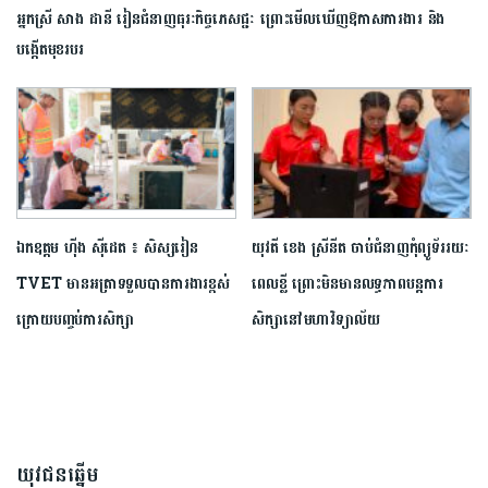
អ្នកស្រី សាង ដានី រៀន​ជំនាញ​ធុរៈកិច្ចភេសជ្ជៈ ព្រោះ​មើល​ឃើញ​ឱកាសការងារ​ និង​
បង្កើតមុខរបរ
ឯកឧត្តម ហ៊ីង ស៊ីដេត ៖ សិស្សរៀន
យុវតី ខេង ស្រីនីត ចាប់ជំនាញកុំព្យូទ័ររយៈ
TVET មានអត្រាទទួលបានការងារខ្ពស់
ពេលខ្លី ព្រោះមិនមានលទ្ធភាពបន្តការ
ក្រោយបញ្ចប់​ការ​សិក្សា
សិក្សានៅមហាវិទ្យាល័យ
យុវជនឆ្នើម