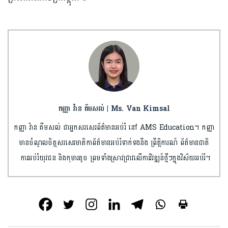
កញ្ញា វ៉ាន គីមសល់ | Ms. Van Kimsal
កញ្ញា វ៉ាន គីមសល់ ជាអ្នកសរសេរព័ត៌មានអប់រំ នៅ AMS Education។ កញ្ញា
មានចំណូលចិត្តសរសេរមាតិកាព័ត៌មានអប់រំទាក់ទងនឹង ព្រឹត្តិការណ៍ ព័ត៌មានជាតិ
ការអប់រំយុវជន និងកុមារតូច ព្រមទាំងស្រាវជ្រាវលើការវិវឌ្ឍន៍ថ្មីៗក្នុងវិស័យអប់រំ។