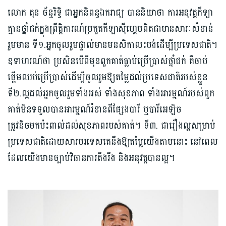
លោក តុន ច័ន្ទរិទ្ធិ ជាអ្នកនិពន្ធឯករាជ្យ បាននិយាថា ការអនុវត្តកីឡា
គ្មានថ្នាំជក់ក្នុងព្រឹត្តិការណ៍ប្រកួតកីឡាស៊ីហ្គេមពិតជាមានសារៈសំខាន់
រួមមាន ទី១.អ្នកចូលរួមផ្ទាល់មានមនសិកាលះបង់ដើម្បីប្រទេសជាតិ។
ឧទាហរណ៍ថា ប្រសិនបើពីមុនពួកគាត់ធ្លាប់ប្រើប្រាស់ថ្នាំជក់ គឺចាប់
ផ្ដើមឈប់ប្រើប្រាស់ដើម្បីចូលរួមឱ្យតម្លៃដល់ប្រទេសជាតិរបស់ខ្លួន
ទី២.ល្អដល់អ្នកចូលរួមទាំងអស់ ទាំងសុខភាព ទាំងអារម្មណ៍របស់ពួក
គាត់មិនទទួលបានអារម្មណ៍រំខានពីផ្សែងបារី ឬបារីអេឡិច
ត្រូវនិចមកប៉ះពាល់ដល់សុខភាពរបស់គាត់។ ទី៣. ជារឿងល្អសម្រាប់
ប្រទេសជាតិដោយសារបរទេសគេនឹងឱ្យតម្លៃយើងតាមនោះ នៅពេល
ដែលយើងមានច្បាប់វិធានការតឹងរឹង និងអនុវត្តបានល្អ។