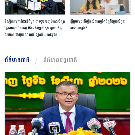
និស្សិត​កម្ពុជា​ជំនាន់​ដំបូង​ ​៣១​រូប​ ​បញ្ចប់​ការ​សិក្សា​
ធ្វើ​ដូចម្តេច​ដើម្បី​ផ្តល់ជា​កម្លាំងចិត្ត​ដ៏​ល្អ​ដល់​កូន​
ផ្នែក​នគរូបនីយកម្ម ​និង​អភិវឌ្ឍន៍​ក្រុង​ ក្រោម​កិច្ច
ពេល​ប្រឡង​?​
សហការ​ជាមួយ​សាកលវិទ្យាល័យ​សេអ៊ូល​
ព័ត៌មានជាតិ
ព័ត៌មានអន្តរជាតិ