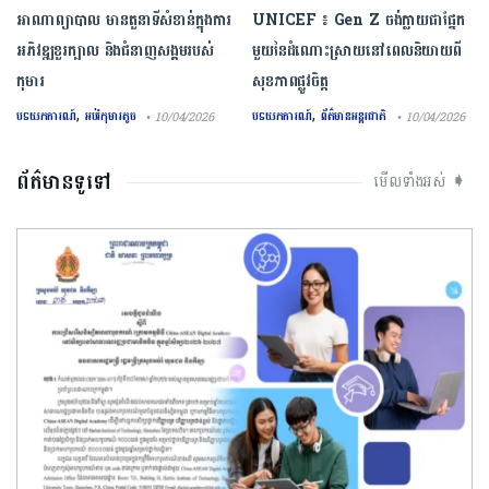
អាណាព្យាបាល មានតួនាទីសំខាន់ក្នុងការ
UNICEF ៖ Gen Z ចង់ក្លាយ​ជា​ផ្នែក​
អភិវឌ្ឍខួរក្បាល និងជំនាញសង្គមរបស់
មួយ​នៃ​ដំណោះស្រាយ​នៅ​ពេល​និយាយ​ពី
កុមារ
សុខភាព​ផ្លូវចិត្ត
,
,
បទយកការណ៍
អប់រំកុមារតូច
បទយកការណ៍
ព័ត៌មានអន្តរជាតិ
• 10/04/2026
• 10/04/2026
ព័ត៌មានទូទៅ
មើលទាំងអស់ ➧