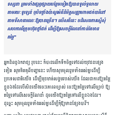
ទស្សនា ព្រមទាំងផ្សព្វផ្សាយបន្ថែមទៀតឱ្យបានទូលំទូលាយ
តាមរយៈទូរទ្សន៍ ឬបិទផ្ទាំងប៉ាណូអំពីនិមិត្តសញ្ញាហាមជក់បារីនៅ
តាមទីសាធារណៈឱ្យបានច្រើន។ លើសពីនេះ បដិសេធការស្នើសុំ
សហការពីក្រុមហ៊ុនថ្នាំជក់ ដើម្បីឱ្យសេចក្ដីណែនាំកាន់តែមាន
តម្លៃ”
អ្នកនិពន្ធឯករាជ្យ រូបនេះ ក៏បានលើកទឹកចិត្តទៅដល់យុវជនផ្សេង
ទៀត សូមគិតគូពីបញ្ហានេះ ហើយសូមចូលរួមទាំងអស់គ្នាដើម្បី
ប្រទេសជាតិយើង ដើម្បីមុខមាត់សង្គមរបស់យើង ដែលជាការឱ្យតម្លៃ
ខ្លួនឯងដែរបើសិនយើងចេះគោរពច្បាស់ ចេះឱ្យតម្លៃទៅលើច្បាប់ ឱ្យ
តម្លៃទៅលើសេចក្ដីណែនាំ ដូចយើងឱ្យតម្លៃទៅលើខ្លួនឯងដែរ។
ដូច្នេះ សូមចូលរួមទាំងអស់គ្នាដើម្បីកុំឱ្យមានផ្សែងបារី។