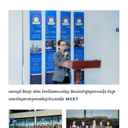
លោកស្រី ឆឹងហូវ ចរិយា ចែករំលែកការសិក្សា និងរស់នៅក្នុងប្រទេសជប៉ុន កំឡុង
ពេលសិក្សាអាហារូបករណ៍រដ្ឋាភិបាលជប៉ុន MEXT