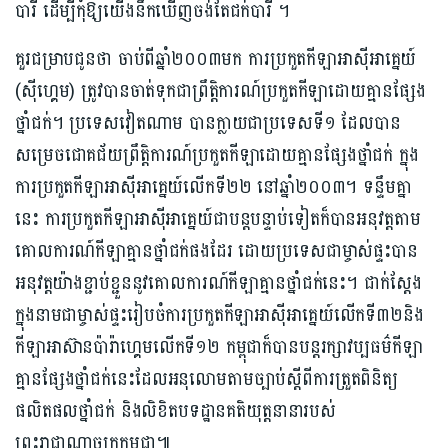
បារី ដើម្បីកុំឱ្យយើងនឹកឃើញចង់តែជក់បារី ។
គួរជម្រាបជូនថា ចាប់ពីឆ្នាំ២០០៣មក ការប្រកួតកីឡាអាស៊ីអាគ្នេយ៍
(ស៊ីហ្គេម) ត្រូវបានចាត់ទុកជាព្រឹត្តិការណ៍ប្រកួតកីឡាដោយគ្មានផ្សែង
ថ្នាំជក់។ ប្រទេសវៀតណាម បានក្លាយជាប្រទេសទី១ ដែលបាន
សម្រេចជោគជ័យព្រឹត្តិការណ៍ប្រកួតកីឡាដោយគ្មានផ្សែងថ្នាំជក់ ក្នុង
ការប្រកួតកីឡាអាស៊ីអាគ្នេយ៍លើកទី២២ នៅឆ្នាំ២០០៣។ ទន្ទឹមគ្នា
នេះ ការប្រកួតកីឡាអាស៊ីអាគ្នេយ៍ជាបន្តបន្ទាប់ទៀតក៏បានអនុវត្តតាម
គោលការណ៍កីឡាគ្មានថ្នាំជក់ផងដែរ ដោយប្រទេសជាម្ចាស់ផ្ទះបាន
អនុវត្តយ៉ាងខ្ជាប់ខ្ជួននូវគោលការណ៍កីឡាគ្មានថ្នាំជក់នេះ។ ជាក់ស្ដែង
ក្នុងនាមជាម្ចាស់ផ្ទះរៀបចំការប្រកួតកីឡាអាស៊ីអាគ្នេយ៍លើកទី៣២និង
កីឡាអាស៊ានប៉ារ៉ាហ្គេមលើកទី១២ កម្ពុជាក៏បានបន្តរក្សាវប្បធម៌កីឡា
គ្មានផ្សែងថ្នាំជក់នេះដែលអនុលោមតាមច្បាប់ស្តីពីការត្រួតពិនិត្យ
ផលិតផលថ្នាំជក់ និងលិខិតបទដ្ឋានគតិយុត្តនានារបស់
ព្រះរាជាណាចក្រកម្ពុជា៕