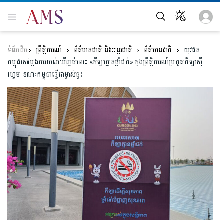
ព្រឹត្តិការណ៍
ព័ត៌មានជាតិ និងអន្តរជាតិ
ព័ត៌មានជាតិ
យុវជន
កម្ពុជាសម្ដែងការយល់ឃើញចំពោះ «កីឡាគ្មានថ្នាំជក់» ក្នុងព្រឹត្តិការណ៍ប្រកួតកីឡាស៊ី
ហ្គេម ខណៈកម្ពុជាធ្វើជាម្ចាស់ផ្ទះ