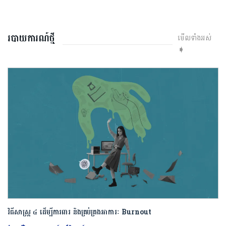
របាយការណ៍ថ្មី
មើលទាំងអស់
➧
វិធីសាស្រ្ត ៤ ​ដើម្បី​ការពារ និងគ្រប់គ្រង​អាការៈ Burnout