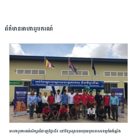
ព័ត៌មានអាហាររូបករណ៍
អាហារូបករណ៍សិក្សាជំនាញវិជ្ជាជីវៈនៅវិទ្យាស្ថានពហុបច្ចេកទេសខេត្តកំពង់ឆ្នាំង