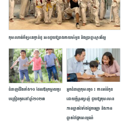
កុមារហាត់កីឡាតេក្វាន់ដូ អាចជួយឱ្យរាងកាយមាំមួន និងប្រាជ្ញាស្មារតីល្អ
ជំនាញជីវិតទាំង១០ ដែលឪពុកម្តាយ​គួរ​
អ្នកជំនាញកុមារតូច ៖ ការអប់រំកូន
បង្រៀនកូន​នៅឆ្នាំ២០២៣
ដោយក្ដីស្រឡាញ់ ជួយឱ្យកុមារមាន
ភាពឆ្លាតវៃទាំងផ្នែកបញ្ញា និងភាព
ឆ្លាតវៃផ្នែកអារម្មណ៍