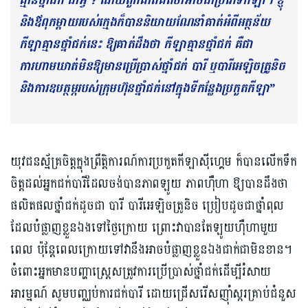
គ្មានថ្នាំជក់ ជាអ្វី ? ដោយពួកគាត់គិតថាអាចជាប្រភេទកីឡា។ ខ្ញុំ
និងឪពុកម្ដាយរបស់ក្មេងក៏បាននិយាយណែនាំគាត់អំពីអត្ថន័យ
កីឡាគ្មានថ្នាំជក់នេះ ឱ្យគាត់ដឹងថា កីឡាគ្មានថ្នាំជក់ គឺជា
ការហាមឃាត់មិនឱ្យមានប្រើប្រាស់ថ្នាំជក់ បារី ឬបារីអេឡិចត្រូនិច
និងការឧបត្ថម្ភរបស់ក្រុមហ៊ុនថ្នាំជក់នៅក្នុងទីកន្លែងប្រកួតកីឡា”
យុវជនស័្មគ្រចិត្តក្នុងព្រឹត្តិការណ៍ការប្រកួតកីឡាស៊ីហ្គេម ក៏បានលើកទឹក
ចិត្តដល់អ្នកជក់បារីដែលចង់បានភាពឡូយ ភាពហ៊ឺហា ឱ្យបានដឹងថា
ផលិតផលថ្នាំជក់ដូចជា បារី បារីអេឡិចត្រូនិច ប្រៀបដូចជាថ្នាំពុល
ដែលបំផ្លាញខ្លួនឯងទៅថ្ងៃក្រោយ ព្រោះវាបានតែឡូយហ៊ឺហាមួយ
ពេល ប៉ុន្តែពេលក្រោយទៅវានឹងអាចបំផ្លាញខ្លួនឯងជាក់ជាមិនខាន។
ចំពោះអ្នកមានបញ្ហាស្រ្តេសត្រូវការប្រើប្រាស់ថ្នាំជក់ដើម្បីរំសាយ
អារម្មណ៍ សូមបញ្ឈប់ការជក់បារី ដោយជ្រើសរើសញ៉ាំស្ករគ្រាប់ជំនួស