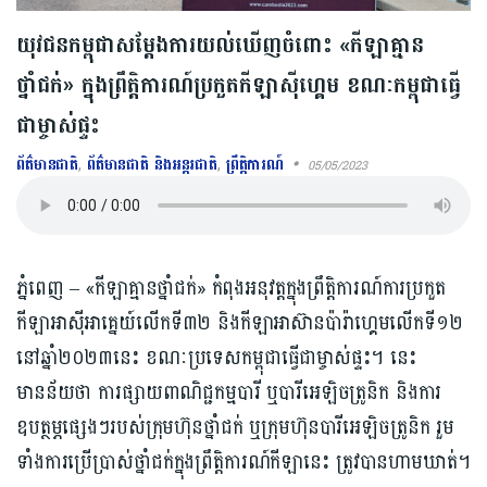
យុវជនកម្ពុជាសម្ដែងការយល់ឃើញចំពោះ «កីឡាគ្មាន
ថ្នាំជក់» ក្នុងព្រឹត្តិការណ៍ប្រកួតកីឡាស៊ីហ្គេម ខណៈកម្ពុជាធ្វើ
ជាម្ចាស់ផ្ទះ
ព័ត៌មានជាតិ
,
ព័ត៌មានជាតិ និងអន្តរជាតិ
,
ព្រឹត្តិការណ៍
05/05/2023
ភ្នំពេញ – «កីឡាគ្មានថ្នាំជក់» ​កំពុងអនុវត្តក្នុងព្រឹត្តិការណ៍ការប្រកួត
កីឡាអាស៊ីអាគ្នេយ៍លើកទី៣២ និងកីឡាអាស៊ានប៉ារ៉ាហ្គេមលើកទី១២
នៅ​ឆ្នាំ២០២៣នេះ ខណៈប្រទេស​កម្ពុជា​ធ្វើជា​ម្ចាស់ផ្ទះ។ នេះ
មានន័យថា ការផ្សាយពាណិជ្ជកម្មបារី ឬបារីអេឡិចត្រូនិក និងការ
ឧបត្ថម្ភផ្សេងៗរបស់ក្រុមហ៊ុនថ្នាំជក់ ឬក្រុមហ៊ុនបារីអេឡិចត្រូនិក រួម
ទាំងការប្រើប្រាស់ថ្នាំជក់ក្នុង​ព្រឹត្តិការណ៍​កីឡានេះ ត្រូវបានហាមឃាត់។