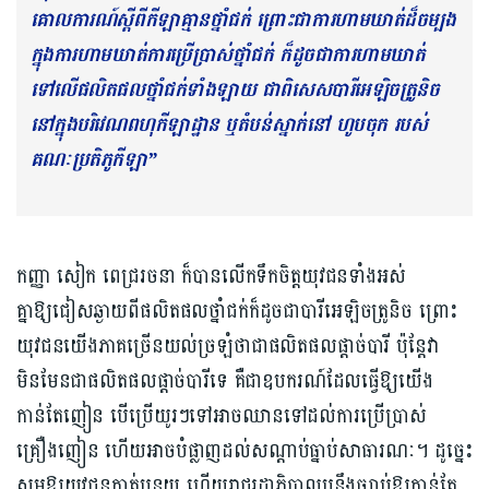
គោលការណ៍ស្ដីពីកីឡាគ្មានថ្នាំជក់ ព្រោះជាការហាមឃាត់ដ៏ចម្បង
ក្នុងការហាមឃាត់ការប្រើប្រាស់ថ្នាំជក់ ក៏ដូចជាការហាមឃាត់
ទៅលើផលិតផលថ្នាំជក់ទាំងឡាយ ជាពិសេសបារីអេឡិចត្រូនិច
នៅក្នុងបរិវេណពហុកីឡាដ្ឋាន ឬតំបន់ស្នាក់នៅ ហូបចុក របស់
គណៈប្រតិភូកីឡា”
កញ្ញា សៀក ពេជ្ររចនា ក៏បានលើកទឹកចិត្តយុវជនទាំងអស់
គ្នាឱ្យជៀសឆ្ងាយពីផលិតផលថ្នាំជក់ក៏ដូចជាបារីអេឡិចត្រូនិច ព្រោះ
យុវជនយើងភាគច្រើនយល់ច្រឡំថាជាផលិតផលផ្ដាច់បារី ប៉ុន្តែវា
មិនមែនជាផលិតផលផ្តាច់បារីទេ គឺជាឧបករណ៍ដែលធ្វើឱ្យយើង
កាន់តែញៀន បើប្រើយូរៗទៅអាចឈានទៅដល់ការប្រើប្រាស់
គ្រឿងញៀន ហើយអាចបំផ្លាញដល់សណ្តាប់ធ្នាប់សាធារណៈ។ ដូច្នេះ
សូមឱ្យយុវជនកាត់បន្ថយ ហើយរាជរដ្ឋាភិបាលបន្តឹងច្បាប់ឱ្យកាន់តែ