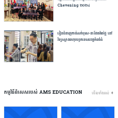
Chevening ២០២៤
រៀនជំនាញកាត់សក់បុរស-នារីឥតគិតថ្លៃ នៅ
វិទ្យាស្ថានពហុបច្ចេកទេស​ខេត្តកំពង់ធំ
កម្មវិធីពិសេសរបស់ AMS EDUCATION
មើលទាំងអស់ ➧