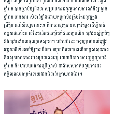
កញ្ញា សៀក ពេជ្ររចនា ម្ចាស់ជ័យលាភីនិយាយជាសាធារណៈស្ដីពី
ថ្នាំជក់ បានប្រាប់ឱ្យដឹងថា សម្រាប់ការអនុវត្តគោលការណ៍កីឡាគ្មាន
ថ្នាំជក់ មានសារៈសំខាន់ខ្លាំងដោយកម្ពុជាមិនត្រឹមតែអនុវត្តក្នុង
ព្រឹត្តិការណ៍ស៊ីហ្គេមនោះទេ គឺអាចអនុវត្តបានរហូតតែម្ដងដើម្បីកាត់
បន្ថយផលប៉ះពាល់នៃផលិតផលថ្នាំជក់ដល់អត្តពលិក យុវជនស្ម័គ្រចិត្ត
និងយុវជនដែលចូលរួមទស្សនា។ លើសពីនេះ បង្ហាញទៅដល់ភ្ញៀវ
អន្តរជាតិទាំងអស់ឱ្យបានដឹងថា កម្ពុជាពិតជាបានលើកកម្ពស់សុខភាព
និងសុខមាលភាពរបស់ប្រជាពលរដ្ឋ ដោយមិនមានការផ្សព្វផ្សាយពី
ថ្នាំជក់ និងហាមឃាត់ការប្រើប្រាស់ ជាពិសេសកាត់បន្ថយការជះ
ឥទ្ធិលពលអាក្រក់ទៅយុវជនជំនាន់ក្រោយផងដែរ។