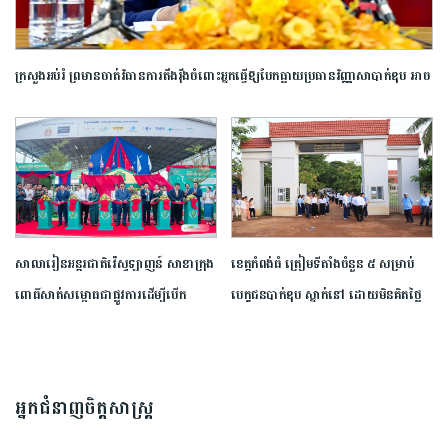
ក្រសួង​អប់រំ ​ព្រមាន​ចាត់​វិធានការ​តឹងរ៉ឹង​ចំពោះ​អ្នក​ធ្វើឱ្យ​បែកធ្លាយ​ប្រធាន​វិញ្ញាសា​បាក់ឌុប ​អាច​
ឈានដល់​ការ​បណ្តេញ​ចេញ​ពី​ក្របខណ្ឌ​
សាលារៀន​អន្តរជាតិ​វ៉េស្ទឡាញន៍​ ​សាខា​ក្រុង​
ខេត្ត​កំពង់ធំ​ ត្រៀម​ទីតាំង​ចំនួន​ ​៥​ ​សម្រាប់​
ពោធិ៍សាត់​សម្ពោធ​ជា​ផ្លូវការ​​ដើម្បី​បើក​
បេក្ខជន​បាក់ឌុប ស្នាក់នៅ ​ដោយ​មិន​គិត​ថ្លៃ​
ឱកាស​ដល់​យុវជន​កម្ពុជា​បន្ត​ការ​សិក្សា​នៅ​
ក្រៅ​ប្រទេស​
អ្នកជំនាញចិត្តសាស្រ្ត