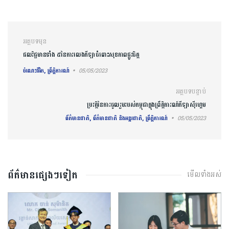
ការ​នាំទិស​ប្រកាស
អត្ថបទមុន
ផលវិជ្ជមានទាំង ៥នៃការលេងកីឡាចំពោះសុខភាពផ្លូវចិត្ត
ចំណេះជីវិត, ព្រឹត្តិការណ៍
05/05/2023
អត្ថបទបន្ទាប់
ប្រវត្តិនៃការចូលរួមរបស់កម្ពុជាក្នុងព្រឹត្តិការណ៍កីឡាស៊ីហ្គេម
ព័ត៌មានជាតិ, ព័ត៌មានជាតិ និងអន្តរជាតិ, ព្រឹត្តិការណ៍
05/05/2023
ព័ត៌មានផ្សេងៗទៀត
មើលទាំងអស់