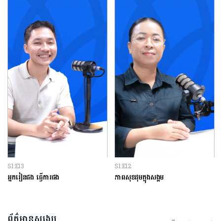
S1:E13
S1:E12
អ្នករៀនផង ធ្វើការផង
ភាពសុខដុមក្នុងសង្គម
ព័ត៌មានសង្ខេប