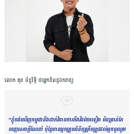
លោក តុន ច័ន្ទរិទ្ធិ ជាអ្នកនិពន្ធឯករាជ្យ
“ខ្ញុំចង់ឃើញកម្ពុជានឹងដាក់វិធានការតឹងរឹងថែមទៀត មិនគ្រាន់តែ
ចេញសេចក្ដីណែនាំ ប៉ុន្តែមានអ្នកត្រួតពិនិត្យត្រឹមត្រូវដល់អ្នកចូលរួម