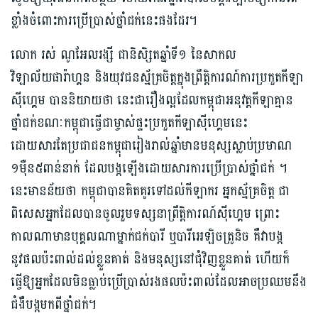
ខ្លាំងចំពោះការប្រើប្រាស់ថ្នាំជក់នេះផងដែរ។
លោក រស់ ណូអែលរង្សី ជានិសិ្សតឆ្នាំទី១ នៃសាកល
វិឡាល័យផារ៉ាហ្គន និងយុវជនស័្មគ្រចិត្តក្នុងព្រឹត្តិការណ៍ការប្រកួតកីឡា
ស៊ីហ្គេម បាននិយាយថា នេះជារឿងល្អដែលកម្ពុជាអនុវត្តកីឡាគ្មាន
ថ្នាំជក់ខណៈកម្ពុជាធ្វើជាម្ចាស់ផ្ទះប្រកួតកីឡាស៊ីហ្គេមនេះ
ដោយសារតែប្រជាជនកម្ពុជារៀងរាល់ឆ្នាំមានមនុស្សស្លាប់ប្រមាណ
១ម៉ឺន៥ពាន់នាក់ ដែលបង្កឡើងដោយសារការប្រើប្រាស់ថ្នាំជក់ ។
នេះមានន័យថា កម្ពុជាបានគិតគូរទៅដល់កីឡាករ អ្នកស្ម័គ្រចិត្ត ជា
ពិសេសអ្នកដែលបានចូលរួមទស្សនាព្រឹត្តិការណ៍ស៊ីហ្គេម ព្រោះ
កាលណាមានបុគ្គលណាម្នាក់ជក់បារី ឬបារីអេឡិចត្រូនិច គឺវាបង្ក
នូវផលប៉ះពាល់ដល់ខ្លួនគាត់ និងមនុស្សនៅជុំវិញខ្លួនគាត់ ហើយក៏
ធ្វើឱ្យអ្នកដែលមិនធ្លាប់ប្រើប្រាស់រងផលប៉ះពាល់ដែលអាចប្រឈមនឹង
ជំងឺបង្កមកពីថ្នាំជក់។