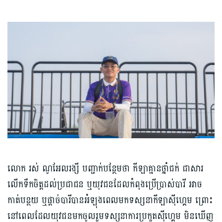
លោក រស់ ណូអែលរង្សី បញ្ជាក់បន្ថែមថា កីឡាគ្មានថ្នាំជក់ ជាសារ
លើកទឹកចិត្តដល់ប្រជាជន ឬយុវជនដែលកំពុងប្រើប្រាស់បារី អាច
កាត់បន្ថយ ឬផ្ដាច់បារីបានអំឡុងពេលមកទស្សនាកីឡាស៊ីហ្គេម ព្រោះ
នៅពេលដែលយុវជនមកចូលរួមទស្សនាការប្រកួតស៊ីហ្គេម មិនឃើញ