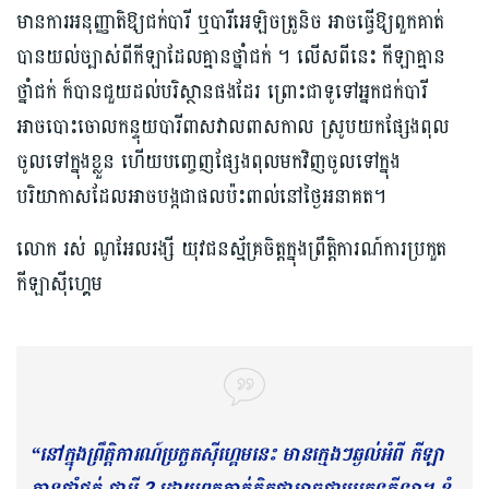
មានការអនុញ្ញាតិឱ្យជក់បារី ឬបារីអេឡិចត្រូនិច អាចធ្វើឱ្យពួកគាត់
បានយល់ច្បាស់ពីកីឡាដែលគ្មានថ្នាំជក់ ។ លើសពីនេះ កីឡាគ្មាន
ថ្នាំជក់ ក៏បានជួយដល់បរិស្ថានផងដែរ ព្រោះជាទូទៅអ្នកជក់បារី
អាចបោះចោលកន្ទុយបារីពាសវាលពាសកាល ស្រូបយកផ្សែងពុល
ចូលទៅក្នុងខ្លួន ហើយបញ្ចេញផ្សែងពុលមកវិញចូលទៅក្នុង
បរិយាកាសដែលអាចបង្កជាផលប៉ះពាល់នៅថ្ងៃអនាគត។
លោក រស់ ណូអែលរង្សី យុវជនស័្មគ្រចិត្តក្នុងព្រឹត្តិការណ៍ការប្រកួត
កីឡាស៊ីហ្គេម
“នៅក្នុងព្រឹត្តិការណ៍ប្រកួតស៊ីហ្គេមនេះ មានក្មេងៗឆ្ងល់អំពី កីឡា