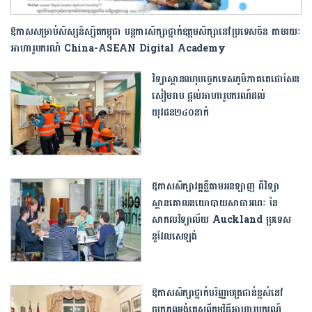
ឱកាស​សម្រាប់​សិស្ស​និស្សិត​កម្ពុជា បន្ត​ការ​សិក្សា​ថ្នាក់ឧត្តមសិក្សា​នៅប្រទេស​ចិន តាមរយៈ
អាហារូបករណ៍ China-ASEAN Digital Academy
វិទ្យាស្ថានពហុបច្ចេកទេសភូមិភាគ​តេជោសែន
សៀមរាប ផ្តល់អាហារូបករណ៍ដល់
យុវជន២៤០នាក់
ឱកាសសិក្សាវគ្គខ្លីតាមអនឡាញ ពីវិទ្យា
ស្ថានគោលនយោបាយសាធារណៈ នៃ
សាកលវិទ្យាល័យ Auckland ប្រទេស
នូវែលសេឡង់
ឱកាសសិក្សាថ្នាក់បរិញ្ញាបត្រជាន់ខ្ពស់នៅ
ចក្រភពអង់គ្លេសពីកម្មវិធីអាហារូបករណ៍