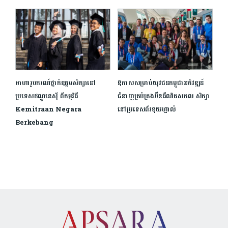
អាហារូបករណ៍ថ្នាក់ឧត្ដមសិក្សានៅ
ឱ​កាស​សម្រាប់​យុវជន​កម្ពុជា​អភិវឌ្ឍន៍​
ប្រទេសឥណ្ឌូនេស៊ី ពីកម្មវិធី
ជំនាញ​គ្រប់គ្រង​អ៊ីនធឺណិត​សកល ​សិក្សា​
Kemitraan Negara
នៅ​ប្រទេស​ព័រទុយហ្គាល់​
Berkebang