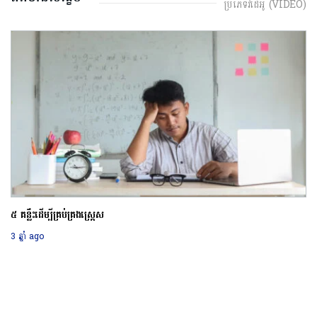
ប្រភេទវីដេអូ (VIDEO)
៥ គន្លឹះដើម្បីគ្រប់គ្រងស្រ្តេស
3 ឆ្នាំ ago