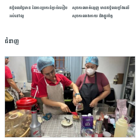
ឥទ្ធិពលវិជ្ជមាន នៃការប្រកាន់ភ្ជាប់របៀប
សុខភាពមាត់ធ្មេញ មានឥទ្ធិពលខ្លាំងលើ
រស់នៅល្អ
សុខភាពរាងកាយ និងផ្លូវចិត្ត
ជំនាញ