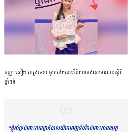
កញ្ញា សៀក ពេជ្ររចនា ម្ចាស់ជ័យលាភីនិយាយជាសាធារណៈស្ដីពី
ថ្នាំជក់
“ខ្ញុំគាំទ្រចំពោះរាជរដ្ឋាភិបាលយ៉ាងពេញទំហឹងចំពោះការអនុវត្ត