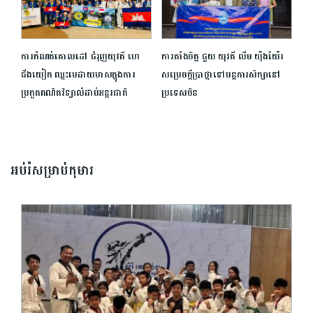
ការកំណត់គោលដៅ ជំរុញយុវតី ហេ
ការតាំងចិត្ត ជួយ យុវតី លឹម យ៉ុងយ៉ែរ
ជីងយៀក ឈ្នះមេដាយមាសក្នុងការ
សម្រេចក្តីប្រាថ្នាទៅបន្ត​ការសិក្សា​នៅ​
ប្រកួតគណិតវិទ្យាលំដាប់អន្តរជាតិ
ប្រទេសចិន
អប់រំសម្រាប់កុមារ