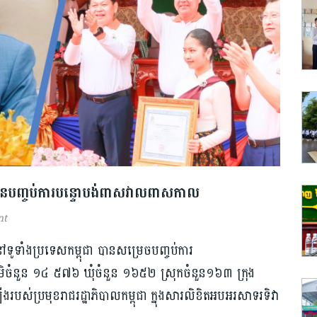
 បានបញ្ចប់​ការ​បន្ទោបង់ពាសវាលពាសកាល
nt
​ទូទាំង​ប្រទេស​កម្ពុជា បាន​សម្រេច​បញ្ចប់​ការ​
​ចំនួន ១៤ ៥៧៦ ឃុំចំនួន ១៦៥២ ស្រុកចំនួន១៦៣ ក្រុង
បស់​ប្រមុខ​រាជរដ្ឋាភិបាល​កម្ពុជា ក្នុង​សារលិខិតអបអរសាទរទិវា