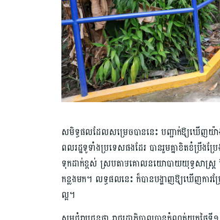
សមិទ្ធផល​ដែលសម្រេច​បាន​នេះ បញ្ជាក់​ឱ្យ​ឃើញ​យ៉ាង​ច
ពលរដ្ឋ​ទូទាំង​ប្រទេសផងដែរ បាន​រួមគ្នា​ខិតខំ​ប្រឹងប
ទុកដាក់ខ្ពស់ ស្របតាម​គោលនយោបាយ​យុទ្ធសាស្រ្ត
កន្លងមក។ លទ្ធផលនេះ ក៏​បានបង្ហាញ​ឱ្យ​ឃើញ​ការ​ប្រែប្រ
ល្អ។
សូមជំរាបជូនថា រាជរដ្ឋាភិបាល​បាន​កំណត់​យកថ្ងៃទី១៣ ខែ