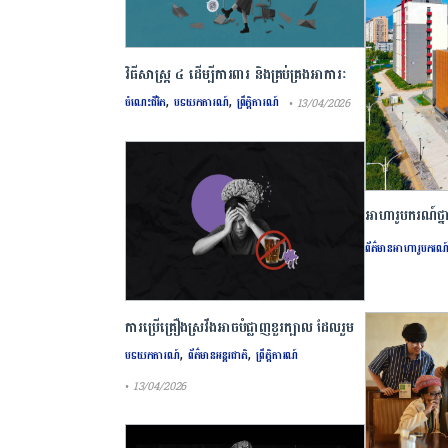
វិធីសាស្រ្ត ៤ ​ដើម្បី​ការពារ និងគ្រប់គ្រង​អាការៈ
,
,
Burnout
ចំណេះជីវិត
បទយកការណ៍
ព្រឹត្តិការណ៍
• 13/04/2026
អាហារូបករណ៍ថ្ន
មានិតចិន
ព័ត៌មានអាហារូបករណ
ឱកាសសិក្សាអាហារូបក
និងពាណិជ្ជកម្មប៉េ
ការ​ប្រើគ្រឿង​ស្រវឹង​អាចបំផ្លាញ​ខួរក្បាល ដែល​រួម
,
,
ចំណែក​នាំឱ្យ​មាន​ជំងឺ​វង្វេង
បទយកការណ៍
ព័ត៌មានអន្តរជាតិ
ព្រឹត្តិការណ៍
• 13/04/2026