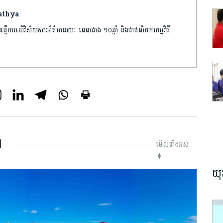
Sathya
ការលើវិស័យសារព័ត៌មានរយៈ ពេលជាង ១០ឆ្នាំ និងជាផលិតករកម្មវិធី
ៅ
មើលទាំងអស់
➧
យុ