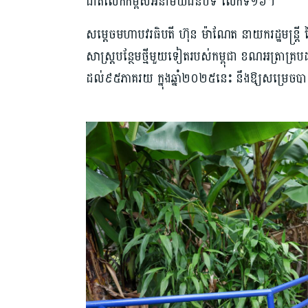
ជាតិ​លើក​កម្ពស់​អនាម័យ​ជនបទ លើកទី១៦។
សម្តេចមហាបវរធិបតី ហ៊ុន ម៉ាណែត នាយករដ្ឋមន្រ្តី នៃព
សាស្រ្ត​បន្ថែម​ថ្មី​មួយ​ទៀត​របស់​កម្ពុជា ខណអត្រ
ដល់៩៥ភាគរយ ក្នុងឆ្នាំ​២០២៥នេះ នឹង​ឱ្យសម្រេច​