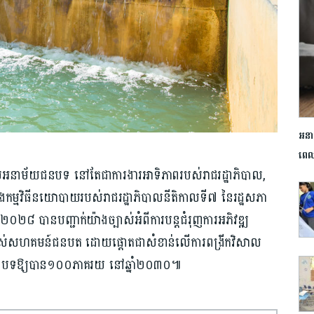
អនា
ពេលប
​អនាម័យ​ជនបទ នៅតែជា​ការងារ​អាទិភាព​របស់រាជរដ្ឋាភិបាល,
ងកម្មវិធីនយោបាយ​របស់​រាជរដ្ឋាភិបាល​នីតិកាលទី៧ នៃរដ្ឋសភា​
២៨ បានបញ្ជាក់​យ៉ាង​ច្បាស់អំពី​ការ​បន្ត​ជំរុញ​ការ​អភិវឌ្ឍ
បស់​សហគមន៍​ជនបត ដោយផ្តោត​ជាសំខាន់​លើ​ការ​ពង្រីក​វិសាល
័យ​ជនបទ​ឱ្យ​បាន​១០០ភាគរយ នៅ​ឆ្នាំ២០៣០៕