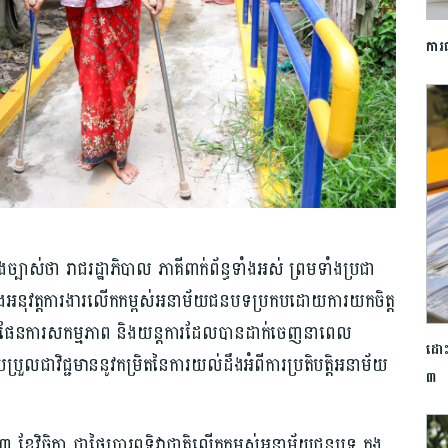
ការ
្បាស់ថា រាជរដ្ឋាភិបាល ភាគីពាក់ព័ន្ធ​ទាំងអស់ ព្រមទាំង​ប្រជា
្រែង​អនុវត្ត​ការងារ​លើក​កម្ពស់​អនាម័យ​ជនបទប្រកបដោយ​ការយកចិត្ត​
 ផែនការ​សកម្មភាព និងយន្តការដែលបានដាក់ចេញ​នាពេល​
ដោះ
ួល​ជាវិជ្ជមាន​នូវ​កម្រិត​នៃការ​យល់ដឹង​អំពីការ​ប្រតិបត្តិអនាម័យ
៣
វិច្ឆិកា ជាថ្ងៃប្រារព្ធ​ទិវាជាតិ​លើក​កម្ពស់​អនាម័យជនបទ ក្នុង​