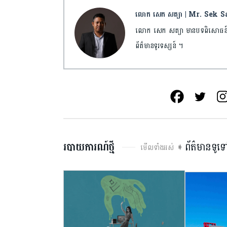
លោក សេក សត្យា | Mr. Sek 
លោក សេក សត្យា មានបទពិសោធន៍ធ្វើ
ព័ត៌មានទូរទស្សន៍ ។
របាយការណ៍ថ្មី
ព័ត៌មានទូទ
មើលទាំងអស់ ➧