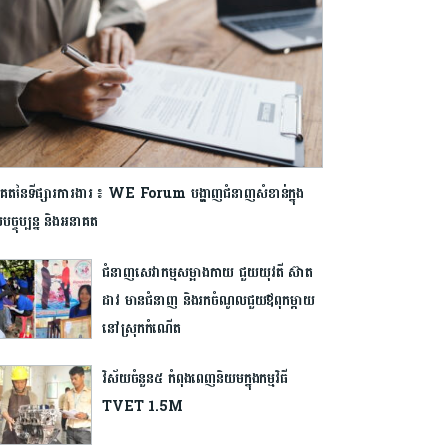
គតនៃទីផ្សារការងារ ៖ WE Forum បង្ហាញជំនាញសំខាន់ក្នុង
ច្ចុប្បន្ន និងអនាគត
ជំនាញសេវាកម្មសម្អាងកាយ ជួយយុវតី ស៊ាត
ដាវ មានជំនាញ និងរកចំណូលជួយឪពុកម្ដាយ
នៅស្រុកកំណើត
វិស័យចំនួន៥ កំពុងពេញនិយមក្នុងកម្មវិធី
TVET 1.5M