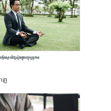
បង្វឹកស្មារតីឱ្យស្ថិតក្នុងបច្ចុប្បន្នភាព
នាញ