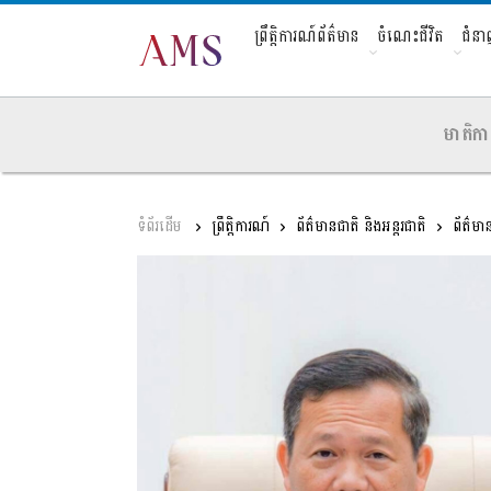
ព្រឹត្តិការណ៍ព័ត៌មាន
ចំណេះជីវិត
ជំន
មាតិកា
ព្រឹត្តិការណ៍
ព័ត៌មានជាតិ និងអន្តរជាតិ
ព័ត៌មា