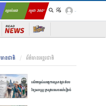
ពន្លកបៃតង
កម្ពុជា 360°
ch for:
ត៌មានជាតិ
ព័ត៌មានអន្តរជាតិ
លើកកម្ពស់​សមត្ថភាព​ស្រាវជ្រាវ​បែប​
វិទ្យាសាស្ត្រ​ ក្រសួង​ទេសចរណ៍​រៀបចំ​
ចលនា​ប្រឡង​ប្រណាំង​ស្នាដៃ​អត្ថបទ​
ស្រាវជ្រាវ​ឆ្នើម​ក្នុង​វិស័យ​ទេសចរណ៍​ ​ឆ្នាំ​