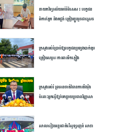
២០២៦​
នាយក​វិទ្យាល័យ​អប់រំ​ពិសេស​ ​៖ ​បេក្ខជន​
ពិការ​ភ្នែក​ និង​គថ្លង់​ ត្រៀមខ្លួន​រួច​ជាស្រេច​
សម្រាប់​ប្រឡង​បាក់ឌុប ​ដោយ​បន្ត​តស៊ូ​មិន​
បោះបង់​
ក្រសួង​អប់រំ​ប្រាប់​ឱ្យ​បេក្ខជន​ប្រឡង​បាក់ឌុប​
ត្រៀម​សម្ភារៈ​ការពារ​ទឹកភ្លៀង​
ក្រសួង​អប់រំ ​ព្រមាន​ចាត់​វិធានការ​តឹងរ៉ឹង​
ចំពោះ​អ្នក​ធ្វើឱ្យ​បែកធ្លាយ​ប្រធាន​វិញ្ញាសា​
បាក់ឌុប ​អាច​ឈានដល់​ការ​បណ្តេញ​ចេញ​
ពី​ក្របខណ្ឌ​
សាលារៀន​អន្តរជាតិ​វ៉េស្ទឡាញន៍​ ​សាខា​