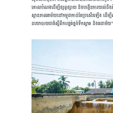
គោលបំណង​ដើម្បីផ្សព្វផ្សាយ និង​បង្កើន​ការយល់ដឹង​អំ
ស្ថានភាពអាម័យ​នៅ​កម្ពុជា​កាន់តែ​ប្រសើរឡើង ដើម
នយោបាយជាតិស្តីពី​ការ​ផ្គត់ផ្គង់​ទឹកស្អាត និង​អនាម័យ