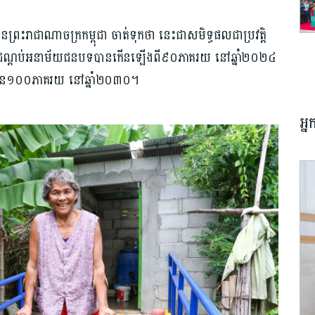
្រះរាជាណាចក្រ​កម្ពុជា ​ចាត់ទុកថា នេះជា​សមិទ្ធផល​ជាប្រវត្តិ
ា​គ្របដណ្តប់​អនាម័យ​ជនបទបាន​កើន​ឡើង​ពី៩០ភាគរយ នៅ​ឆ្នាំ​២០២៤
បាន​១០០ភាគរយ នៅ​ឆ្នាំ​២០៣០។
អ្