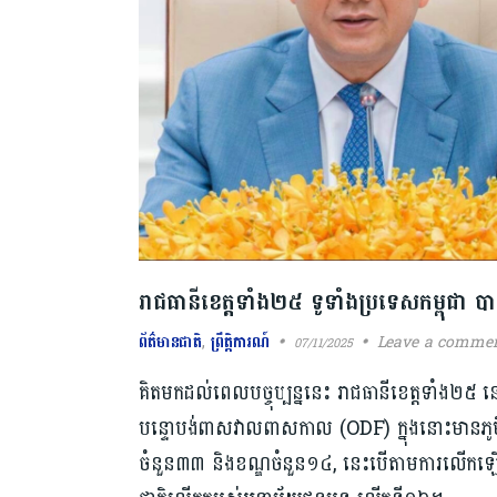
រាជធានីខេត្ត​ទាំង២៥ ទូទាំងប្រទេស​កម្ពុជា
ព័ត៌មានជាតិ
,
ព្រឹត្តិការណ៍
Leave a comme
07/11/2025
គិត​មក​ដល់ពេលបច្ចុប្បន្ន​នេះ រាជធានី​ខេត្ត​ទាំង​២៥ នៅ
បន្ទោបង់ពាសវាលពាសកាល (ODF) ក្នុងនោះមានភូមិ
ចំនួន៣៣ និង​ខណ្ឌចំនួន១៤, នេះ​បើតាម​ការ​លើកឡើង​រ