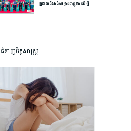
ក្រុង​ពោធិ៍សាត់​សម្ពោធ​ជា​ផ្លូវការ​​ដើម្បី​
បើក​ឱកាស​ដល់​យុវជន​កម្ពុជា​បន្ត​ការ​សិក្សា​
នៅ​ក្រៅ​ប្រទេស​
នកជំនាញចិត្តសាស្រ្ត