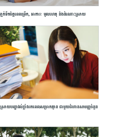
ធា្លក់ទឹកចិត្តពេលព្រឹក, អាការៈ មូលហេតុ និងដំណោះស្រាយ
ស្រាយបញ្ហាវល់ខ្លាំងរកពេលសម្រាកគ្មាន ជាមួយជំហានសាមញ្ញចំនួន