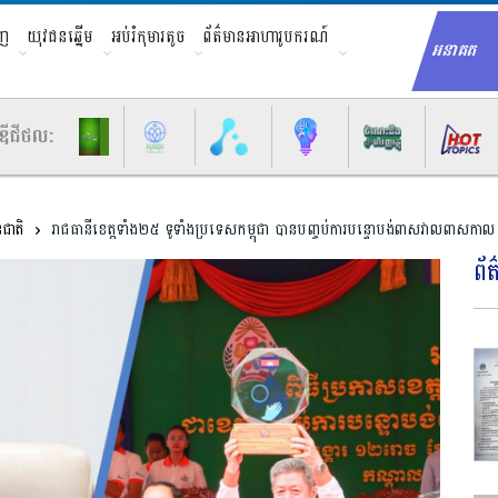
ាញ
យុវជនឆ្នើម
អប់រំកុមារតូច
ព័ត៌មានអាហារូបករណ៍
អនាគត
Sear
ឌីជីថល:
នជាតិ
រាជធានីខេត្ត​ទាំង២៥ ទូទាំងប្រទេស​កម្ពុជា បានបញ្ចប់​ការ​បន្ទោបង់ពាសវាលពាសកាល
ព័