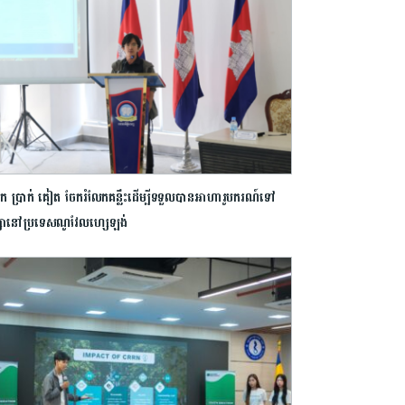
 ប្រាក់ គៀត ចែករំលែកគន្លឹះដើម្បីទទួលបានអាហារូបករណ៍ទៅ​
្សានៅប្រទេសណូវែលហ្សេឡង់