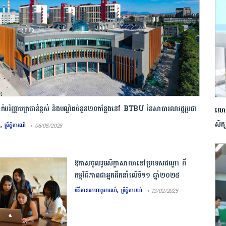
ាក់បរិញ្ញាបត្រជាន់ខ្ពស់ និងបណ្ឌិតចំនួន២០កន្លែងនៅ BTBU នៃសាធារណរដ្ឋប្រជា
លោក
,
សិក
៍
ព្រឹត្តិការណ៍
• 06/05/2025
រណ៍ថ្នាក់បរិញ្ញាបត្រជាន់ខ្ពស់ និងថ្នាក់បណ្ឌិត នៅសាកលវិទ្យាល័យសាកលវិទ្យាល័យបច្ចេកវិទ្យា
កាំង (Beijing Technology and Business ) ពី ផ្ទះយុវជនដើម្បីមិត្តភាពកម្ពុជា-ចិន...
ឱកាសចូលរូមសិក្ខាសាលានៅប្រទេសឥណ្ឌា ពី
កម្មវិធីភាពជាអ្នកដឹកនាំលើទី១១ ឆ្នាំ២០២៥
,
ព័ត៌មានអាហារូបករណ៍
ព្រឹត្តិការណ៍
• 13/02/2025
ឱកាសសម្រាប់យុវជន ចូលរួមក្នុងកម្មវិធីសិក្ខាសាលាភាពជា
អ្នកដឹកនាំយុវជនលើកទី១១ ឆ្នាំ២០២៥ នៅមជ្ឈមណ្ឌលអប់រំ