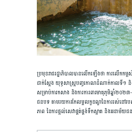
ប្រមុខរាជរដ្ឋាភិបាលបានលើកឡើងថា ការលើក​កម្ពស់
ជាក់ស្តែង យុទ្ធសាស្រ្ត​បញ្ចកោណ​ដំណាក់កាលទី១ និ
សម្រាប់ការកសាង និង​ការការពារ​មាតុភូមិ​ឆ្នាំ​២០២៣-២០
ជនបទ តាមរយ​ការ​កែលម្អ​លក្ខខណ្ឌ​នៃការ​រស់​នៅ​រ
ភាព នៃការផ្តល់​សេវាផ្គត់ផ្គង់​ទឹកស្អាត និង​អនាម