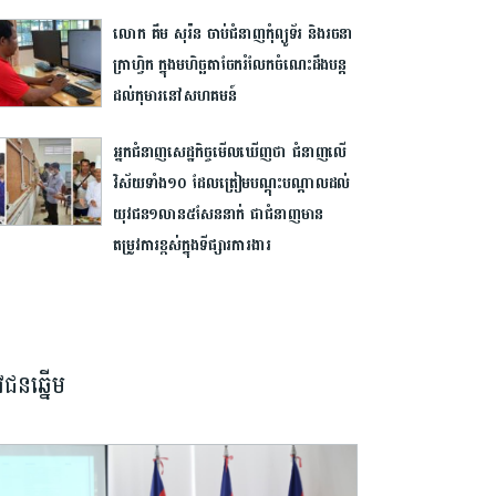
លោក គឹម សុរ៉ន ចាប់ជំនាញកុំព្យូទ័រ និងរចនា
ក្រាហ្វិក ក្នុងមហិច្ឆតាចែករំលែកចំណេះដឹងបន្ត
ដល់កុមារនៅសហគមន៍
អ្នកជំនាញសេដ្ឋកិច្ច​មើលឃើញថា ជំនាញលើ
វិស័យទាំង១០ ដែលត្រៀម​បណ្តុះបណ្តាល​ដល់
យុវជន១លាន៥សែននាក់ ជាជំនាញមាន
តម្រូវការខ្ពស់ក្នុងទីផ្សារ​ការងារ
វជនឆ្នើម