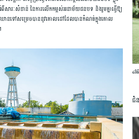
ពីសារៈសំខាន់ នៃការ​លើក​កម្ពស់​អនាម័យជនបទ និង​រួមគ្នា​ធ្វើឱ្យ​
្បីឈាន​ទៅ​សម្រេច​បាន​នូវ​គោលដៅ​ដែលបាន​កំណត់​ក្នុងគោល
។
៤វិធី
ជំ