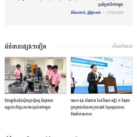
ប្រព័ន្ធអប់រំនៅកម្ពុជា
ព័ត៌មានជាតិ, ព្រឹត្តិការណ៍
17/02/2026
ព័ត៌មានផ្សេងៗទៀត
មើលទាំងអស់
ជំនាញ​ម៉ាស៊ីន​ស្វ័យប្រវត្តិកម្ម​ ​កំពុង​មាន​
លោក ជុន សំណាង ចែករំលែក គន្លឹះ ៩ ចំណុច
តម្រូវការទីផ្សារការងារ​ខ្ពស់​នៅ​កម្ពុជា​
ប្រឡងជាប់អាហារូបករណ៍ វិស្វកម្មអវកាស
និងលំហអាកាស