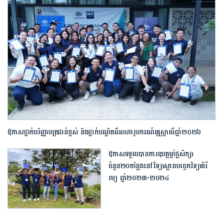
ឱកាសថ្នាក់បរិញ្ញាបត្រជាន់ខ្ពស់ និងថ្នាក់បណ្ឌិតពីអាហារូបករណ៍អូស្ត្រាលីឆ្នាំ២០២៦
ឱកាសទទួលបានការឧបត្ថម្ភថ្លៃសិក្សា
ចំនួន២០កន្លែងនៅវិទ្យាស្ថានបច្ចេកវិទ្យាគិរី
រម្យ ឆ្នាំ២០២៣-២០២៤