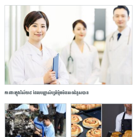
ការងារក្នុងវិស័យ៥ ដែលបញ្ញាសិប្បនិម្មិតមិនអាចជំនួសបាន