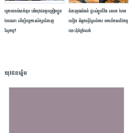
ក្រោយចប់បាក់ឌុប តើយុវជនគួរត្រៀមខ្លួន
ជំនាញផលិតនំ ផ្លាស់ប្ដូរជីវិត លោក ហែម
បែបណា ដើម្បីបន្តការសិក្សាជំនាញ
ហៀន ពីអ្នក​ធ្វើស្រែចំការ មកបើកអាជីវកម្ម
វិស្វកម្ម?
បោះដុំនំក្រ័រសង់
យុវជនឆ្នើម