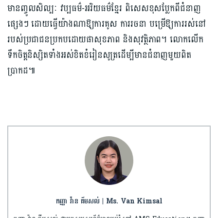
មានញ្ចូលសិល្បៈ វប្បធម៌-អរិយធម៌ខ្មែរ ពិសេសខុសប្លែកពីជំនាញ
ផ្សេងៗ ដោយធ្វើយ៉ាងណាឱ្យការគូស ការរចនា បម្រើឱ្យការរស់នៅ
របស់ប្រជាជនប្រកបដោយផាសុខភាព និងសុវត្ថិភាព។ លោកលើក
ទឹកចិត្តនិស្សិតទាំងអស់ខិតខំរៀនសូត្រដើម្បីមានជំនាញមួយពិត
ប្រាកដ៕
កញ្ញា វ៉ាន គីមសល់ | Ms. Van Kimsal