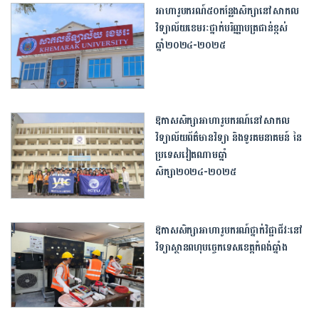
អាហារូបករណ៍៥០កន្លែងសិក្សានៅសាកល
វិទ្យាល័យខេមរៈថ្នាក់បរិញ្ញាបត្រជាន់ខ្ពស់
ឆ្នាំ២០២៤-២០២៥
ឱកាសសិក្សាអាហារូបករណ៍នៅសាកល
វិទ្យាល័យព័ត៌មានវិទ្យា និងទូរគមនាគមន៍ នៃ
ប្រទេសវៀតណាមឆ្នាំ
សិក្សា២០២៤-២០២៥
ឱកាសសិក្សាអាហារូបករណ៍ថ្នាក់វិជ្ជាជីវៈនៅ
វិទ្យាស្ថានពហុបច្ចេកទេសខេត្តកំពង់ឆ្នាំង