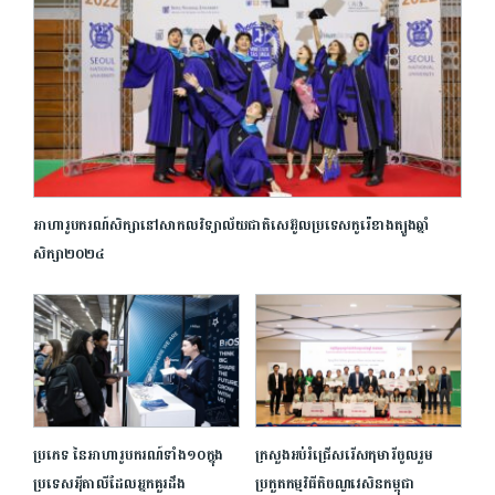
អាហារូបករណ៍សិក្សានៅសាកលវិទ្យាល័យជាតិសេអ៊ូលប្រទេសកូរ៉េខាងត្បូងឆ្នាំ
សិក្សា២០២៤
ប្រភេទ នៃអាហារូបករណ៍ទាំង១០ក្នុង
ក្រសួងអប់រំជ្រើសរើសកុមារីចូលរួម
ប្រទេសអ៉ីតាលីដែលអ្នកគួរដឹង
ប្រកួតកម្មវិធីតិចណូវេសិនកម្ពុជា