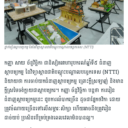
ថ្នាក់រៀនស្ថាបត្យកម្ម នៃនៃវិទ្យាស្ថានជាតិបណ្ដុះបណ្ដាលបច្ចេកទេស (NTTI)
កញ្ញា សាយ ច័ន្ទវិច្ឆិកា ជានិស្សិតអាហារូបករណ៍ឆ្នាំទី៥ ជំនាញ
ស្ថាបត្យកម្ម នៃវិទ្យាស្ថានជាតិបណ្ដុះបណ្ដាលបច្ចេកទេស (NTTI)
និយាយថា ការចាប់យកជំនាញស្ថាបត្យកម្ម ព្រោះក្ដីស្រឡាញ់ និងមាន
ក្ដីស្រមៃចង់ក្លាយជាស្ថាបត្យករ។ កញ្ញា ច័ន្ទវិច្ឆិកា បន្តថា ការរៀន
ជំនាញស្ថាបត្យកម្មនេះ ជួបការលំបាកច្រើន ដូចជាផ្នែកថវិកា ដោយ
ត្រូវចំណាយច្រើនទៅលើសម្ភារៈសិក្សា ហើយ​អាចនឹង​ត្រូវ​រៀន
ដាច់យប់ ប្រសិនបើគ្រប់គ្រងពេលវេលាមិនបានល្អ។