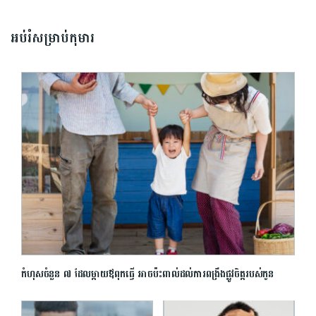
អប់រំសម្រាប់កុមារ
កំហុសចំនួន ៧ ដែលម្ដាយឪពុកធ្វើ អាចប៉ះពាល់ដល់ការពង្រឹងផ្លូវចិត្តរបស់កូន