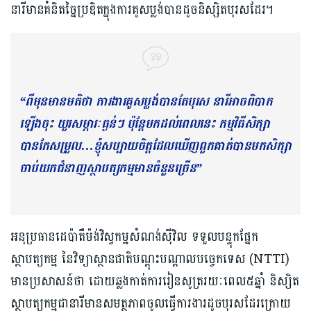
នារីមានគំនិតច្នៃប្រឌិតក្នុងការគូសប្លង់បានដូចនិស្សិតបុរសដែរ។
“ពីមុនមានមតិថា ការងារគូសប្លង់បានតែបុរស នារីអាចពិបាក
ឡើងចុះ យួរសម្ភារៈធ្ងន់ៗ ប៉ុន្តែមកដល់ពេលនេះ កម្មវិធីសិក្សា
បានកែសម្រួល…ខ្ញុំសប្បាយចិត្តដែលឃើញពួកគាត់បានមកសិក្សា
ចាប់យកជំនាញស្ថាបត្យកម្មមានចំនួនច្រើន”
អនុប្រធានដេប៉ាតឺម៉ង់វិស្វកម្មសំណង់ស៊ីវិល ទទួលបន្ទុកផ្នែក
ស្ថាបត្យកម្ម នៃវិទ្យាស្ថានជាតិបណ្ដុះបណ្ដាលបច្ចេកទេស (NTTI)
មានប្រសាសន៍ថា ដោយឆ្លងកាត់ការរៀនសូត្ររយៈពេល៥ឆ្នាំ និស្សិត
ស្ថាបត្យកម្មជានារីមានសមត្ថភាពចូលធ្វើការងារដូចបុរសដែរក្រោយ