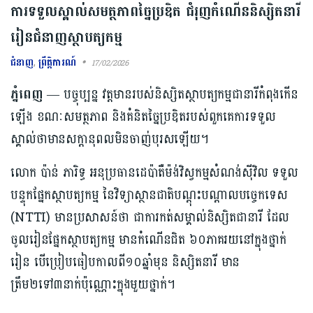
ការទទួលស្គាល់សមត្ថភាពច្នៃប្រឌិត ជំរុញកំណើននិស្សិតនារី
រៀនជំនាញស្ថាបត្យកម្ម
ជំនាញ
,
ព្រឹត្តិការណ៍
17/02/2026
ភ្នំពេញ
— បច្ចុប្បន្ន វត្តមានរបស់និស្សិតស្ថាបត្យកម្មជានារីកំពុងកើន
ឡើង ខណៈសមត្ថភាព និងគំនិតច្នៃប្រឌិតរបស់ពួកគេការទទួល
ស្គាល់ថាមានសក្ដានុពលមិនចាញ់បុរសឡើយ។
លោក ប៉ាន់ ភារិទ្ធ អនុប្រធានដេប៉ាតឺម៉ង់វិស្វកម្មសំណង់ស៊ីវិល ទទួល
បន្ទុកផ្នែកស្ថាបត្យកម្ម នៃវិទ្យាស្ថានជាតិបណ្ដុះបណ្ដាលបច្ចេកទេស
(NTTI) មានប្រសាសន៍ថា ជាការកត់សម្គាល់​និស្សិតជានារី ដែល​
ចូល​រៀនផ្នែកស្ថាបត្យកម្ម មានកំណើនជិត ៦០ភាគរយនៅក្នុងថ្នាក់
រៀន បើប្រៀបធៀបកាលពី១០ឆ្នាំមុន និស្សិតនារី មាន
ត្រឹម២ទៅ៣នាក់ប៉ុណ្ណោះក្នុងមួយថ្នាក់។