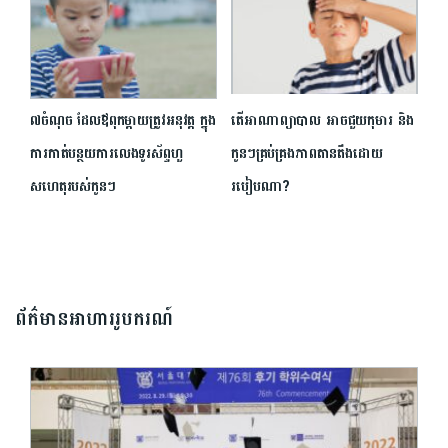
៧ចំណុច ដែល​ឪពុកម្តាយត្រូវអនុវត្ត ក្នុង
តើអាណាព្យាបាល អាចជួយកុមារ និង
ការ​កាត់បន្ថយ​ការ​លេង​ទូរស័ព្ទហួ
កូនៗគ្រប់គ្រងភាពតានតឹងដោយ
សហេតុរបស់កូនៗ
របៀបណា?
ព័ត៌មានអាហាររូបករណ៍