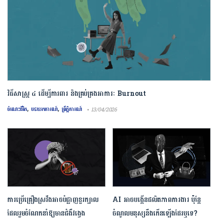
វិធីសាស្រ្ត ៤ ​ដើម្បី​ការពារ និងគ្រប់គ្រង​អាការៈ Burnout
,
,
ចំណេះជីវិត
បទយកការណ៍
ព្រឹត្តិការណ៍
• 13/04/2026
ការ​ប្រើគ្រឿង​ស្រវឹង​អាចបំផ្លាញ​ខួរក្បាល
AI អាចបង្កើនផលិតភាពការងារ ប៉ុន្តែ
ដែល​រួមចំណែក​នាំឱ្យ​មាន​ជំងឺ​វង្វេង
ចំណូលមនុស្សនឹងកើនឡើងដែរឬទេ?