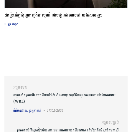
៥គន្លឹះដើម្បីជំរុញការផ្ចង់អារម្មណ៍ និងបង្កើនថាមពលដោយវិធីសាមញ្ញៗ
3 ឆ្នាំ ago
ការ​នាំទិស​ប្រកាស
អត្ថបទមុន
កម្ពុជាសិក្សាបទពិសោធពីអាល្លឺម៉ង់លើការអនុវត្តកម្មវិធីបណ្តុះបណ្តាលនៅកន្លែងការងារ
(WBL)
ព័ត៌មានជាតិ, ព្រឹត្តិការណ៍
17/02/2026
អត្ថបទបន្ទាប់
ក្រសួងអប់រំកំពុងរៀបចំយន្តការបញ្ជាក់សញ្ញាបត្រពីបរទេស ដើម្បីបង្កើនទំនុកចិត្ត​មកលើ