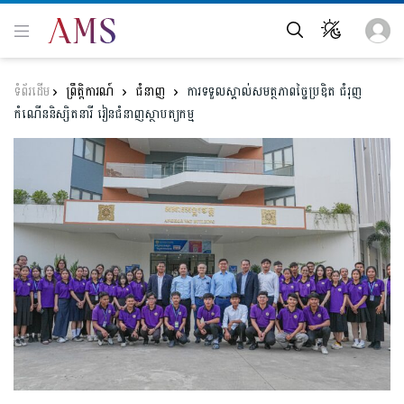
ព្រឹត្តិការណ៍
ជំនាញ
ការទទួលស្គាល់សមត្ថភាពច្នៃប្រឌិត ជំរុញ
កំណើននិស្សិតនារី រៀនជំនាញស្ថាបត្យកម្ម