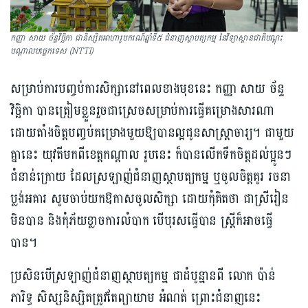
កញ្ញា សាយ ច័ន្ទវិច្ឆិកា ជានិស្សិតអាហារូបករណ៍ឆ្នាំទី៥ ជំនាញស្ថាបត្យកម្ម នៃវិទ្យាស្ថានជាតិបណ្ដុះ
បណ្ដាលបច្ចេកទេស (NTTI)
សម្រាប់ការបញ្ចប់ការសិក្សានៅពេលខាងមុខនេះ កញ្ញា សាយ ច័ន្ទ
វិច្ឆិកា បានត្រៀមខ្លួនរួចជាស្រេចសម្រាប់ការធ្វើគម្រោងសារណា
ដោយ​តាំងចិត្តបញ្ចប់គម្រោងមួយ​ឱ្យ​បានល្អ​ជូនសាស្រ្តាចារ្យ។ ជាមួយ
គ្នានេះ យុវតីមកពីខេត្តកណ្ដាល រូបនេះ ក៏បានលើកទឹកចិត្តដល់ប្អូនៗ
ជំនាន់ក្រោយ ដែលស្រឡាញ់ជំនាញស្ថាបត្យកម្ម ឬចូលចិត្តគូរ រចនា
ប្លង់អគារ សូមចាប់យក​ឱកាស​ចូលសិក្សា ដោយកុំគិតថា ជាស្រីរៀន
មិនបាន និងកុំភ័យខ្លាចការលំបាក បើបុរសធ្វើបាន ស្រ្តីក៏អាចធ្វើ
បាន។
ប្រសិនបើស្រឡាញ់ជំនាញស្ថាបត្យកម្ម ជាដំបូន្មានពី លោក ប៉ាន់
ភារិទ្ធ សិស្សនិស្សិតត្រូវតែព្យាយាម អំណត់ ព្រោះជំនាញនេះ