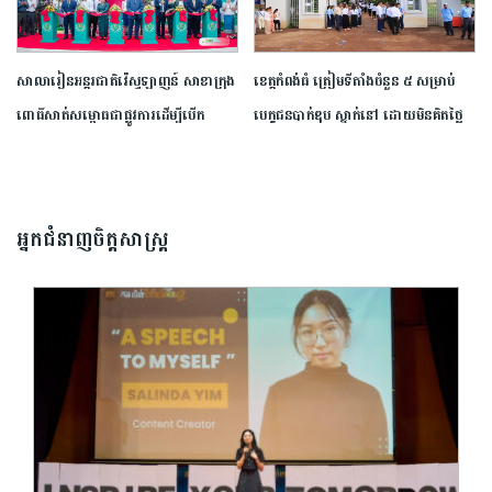
សាលារៀន​អន្តរជាតិ​វ៉េស្ទឡាញន៍​ ​សាខា​ក្រុង​
ខេត្ត​កំពង់ធំ​ ត្រៀម​ទីតាំង​ចំនួន​ ​៥​ ​សម្រាប់​
ពោធិ៍សាត់​សម្ពោធ​ជា​ផ្លូវការ​​ដើម្បី​បើក​
បេក្ខជន​បាក់ឌុប ស្នាក់នៅ ​ដោយ​មិន​គិត​ថ្លៃ​
ឱកាស​ដល់​យុវជន​កម្ពុជា​បន្ត​ការ​សិក្សា​នៅ​
ក្រៅ​ប្រទេស​
អ្នកជំនាញចិត្តសាស្រ្ត