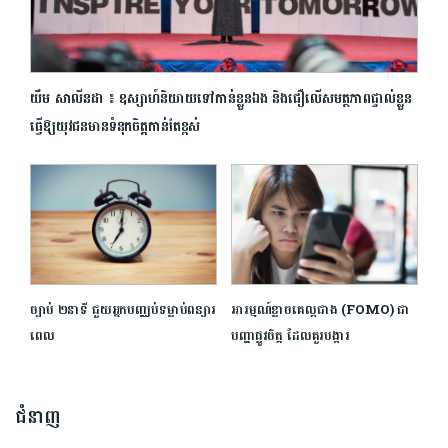
យឹម សាលីនដា ៖ ឧស្សាហ៍និយាយទៅកាន់ខ្លួនឯង និងជឿលើសមត្ថភាពផ្ទាល់ខ្លួន
ធ្វើ​ឱ្យ​យុវជន​មានទំនុកចិត្ត​កាន់តែខ្ពស់
ច្បាប់ ២នាទី ជួយអ្នកបញ្ឈប់ទម្លាប់ពន្យារ
អារម្មណ៍​ខ្លាច​គេ​ល្អ​ជាង (FOMO) ជា​
ពេល
បញ្ហា​ផ្លូវចិត្ត ដែល​គួរ​បង្ការ
ជំនាញ