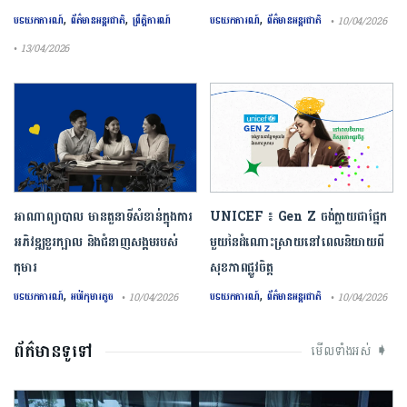
,
,
,
បទយកការណ៍
ព័ត៌មានអន្តរជាតិ
ព្រឹត្តិការណ៍
បទយកការណ៍
ព័ត៌មានអន្តរជាតិ
• 10/04/2026
• 13/04/2026
អាណាព្យាបាល មានតួនាទីសំខាន់ក្នុងការ
UNICEF ៖ Gen Z ចង់ក្លាយ​ជា​ផ្នែក​
អភិវឌ្ឍខួរក្បាល និងជំនាញសង្គមរបស់
មួយ​នៃ​ដំណោះស្រាយ​នៅ​ពេល​និយាយ​ពី
កុមារ
សុខភាព​ផ្លូវចិត្ត
,
,
បទយកការណ៍
អប់រំកុមារតូច
បទយកការណ៍
ព័ត៌មានអន្តរជាតិ
• 10/04/2026
• 10/04/2026
ព័ត៌មានទូទៅ
មើលទាំងអស់ ➧