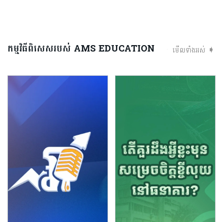
កម្មវិធីពិសេសរបស់ AMS EDUCATION
មើលទាំងអស់ ➧