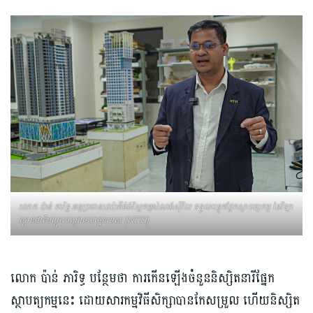
លោក ប៉ាន់ ភារិទ្ធ អនុប្រធានដេប៉ាតឺម៉ង់វិស្វកម្មសំណង់ស៊ីវិល ទទួលបន្ទុកផ្នែកស្ថាបត្យកម្ម នៃវិទ្យា
ស្ថានជាតិបណ្ដុះបណ្ដាលបច្ចេកទេស (NTTI)
លោក ប៉ាន់ ភារិទ្ធ បន្ថែមថា ការកើនឡើងចំនួននិស្សិតនារីផ្នែក
ស្ថាបត្យកម្មនេះ ដោយសារកម្មវិធីសិក្សាបានកែសម្រួល ហើយនិស្សិត