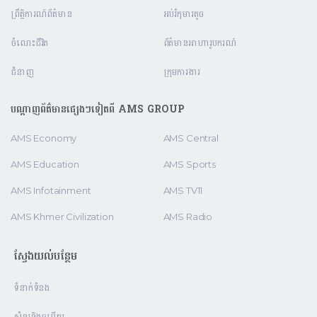
ព្រឹត្តិការណ៍ព័ត៌មាន
អប់រំកុមារតូច
ចំណេះជីវិត
ព័ត៌មានអាហារូបករណ៍
ជំនាញ
ក្រុមការងារ
បណ្តាញព័ត៌មានផ្សេងៗទៀតពី AMS GROUP
AMS Economy
AMS Central
AMS Education
AMS Sports
AMS Infotainment
AMS TV11
AMS Khmer Civilization
AMS Radio
ស្វែងយល់បន្ថែម
ទំនាក់ទំនង
សំនួរនិងចម្លើយ