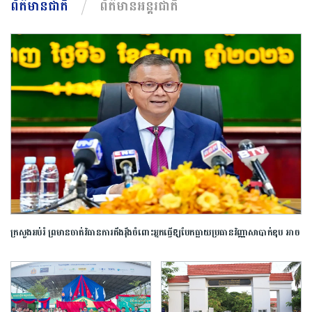
ព័ត៌មានជាតិ
ព័ត៌មានអន្តរជាតិ
ក្រសួង​អប់រំ ​ព្រមាន​ចាត់​វិធានការ​តឹងរ៉ឹង​ចំពោះ​អ្នក​ធ្វើឱ្យ​បែកធ្លាយ​ប្រធាន​វិញ្ញាសា​បាក់ឌុប ​អាច​
ឈានដល់​ការ​បណ្តេញ​ចេញ​ពី​ក្របខណ្ឌ​