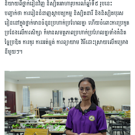
និយាយពីថ្នាក់រៀនវិញ និស្សិតអាហារូបករណ៍ឆ្នាំទី៥ រូបនេះ
បញ្ជាក់ថា ការរៀនជំនាញស្ថាបត្យកម្ម និស្សិតនារី និងនិស្សិតបុរស
រៀននៅក្នុងថ្នាក់មានចំនួនប្រហាក់ប្រហែលគ្នា ហើយចំពោះការប្រកួត
ប្រជែងលើការសិក្សា ក៏មានសមត្ថភាពប្រហាក់ប្រហែលគ្នាទាំងគំនិត
ច្នៃប្រឌិត ការគូរ ការអត់ធ្មត់ ការព្យាយាម វិធីដោះស្រាយលើគម្រោង
នីមួយៗ។