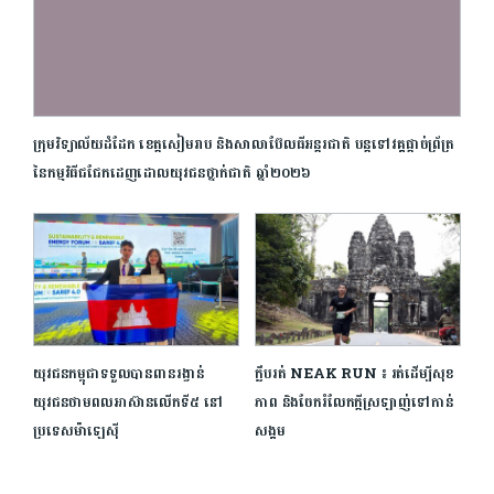
ក្រុមវិទ្យាល័យ​ដំ​ដែក ​ខេត្ត​សៀមរាប​ ​និង​សាលា​ប៊ែល​ធី​អន្តរជាតិ​ ​បន្ត​ទៅ​វគ្គ​ផ្ដាច់ព្រ័ត្រ ​
នៃ​កម្មវិធី​ជជែក​ដេញដោល​យុវជន​ថ្នាក់​ជាតិ​ ​ឆ្នាំ​២០២៦​
យុវជនកម្ពុជាទទួលបានពានរង្វាន់
ក្លឹបរត់ NEAK RUN ៖ រត់ដើម្បីសុខ
យុវជនថាមពលអាស៊ានលើកទី៥ នៅ
ភាព និងចែករំលែកក្ដីស្រឡាញ់ទៅកាន់
ប្រទេសម៉ាឡេស៊ី
សង្គម