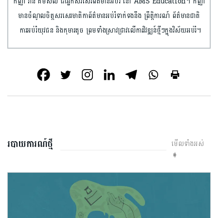
កញ្ញា វ៉ាន គីមសល់ ជាអ្នកសរសេរព័ត៌មានអប់រំ នៅ AMS Education។ កញ្ញា
មានចំណូលចិត្តសរសេរមាតិកាព័ត៌មានអប់រំទាក់ទងនឹង ព្រឹត្តិការណ៍ ព័ត៌មានជាតិ
ការអប់រំយុវជន និងកុមារតូច ព្រមទាំងស្រាវជ្រាវលើការវិវឌ្ឍន៍ថ្មីៗក្នុងវិស័យអប់រំ។
របាយការណ៍ថ្មី
មើលទាំងអស់
➧