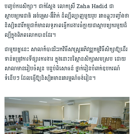
បញ្ចប់ការសិក្សា។ ជាក់ស្ដែង លោកស្រី Zaha Hadid ជា
ស្ថាបត្យករជាតិ អង់គ្លេស-អ៊ីរ៉ាក់ ដ៏ល្បីល្បាញមួយរូប អាចឆ្លុះបញ្ចាំងថា
និស្សិតនារីកម្ពុជាក៏មានលទ្ធភាពធ្វើការងារធំក្លាយជាស្ថាបត្យករមួយដ៏
ល្បីក្នុងពិភពលោកបានដែរ។
ជាមួយគ្នានេះ សាលាក៏បានរិះរកវិធីសាស្រ្តអភិវឌ្ឍកម្មវិធីសិក្សាឱ្យដើរ
ទាន់តម្រូវការទីផ្សារការងារ ក្នុងនោះបរិស្ថានសិក្សាសមស្រប ដោយ
សាលាមានរៀបចំសួន បន្ទប់ពិសោធន៍ ថ្នាក់រៀនបំពាក់ឧបករណ៍
ទំនើបៗ ដែលធ្វើឱ្យនិស្សិតមានអារម្មណ៍ចង់រៀន។