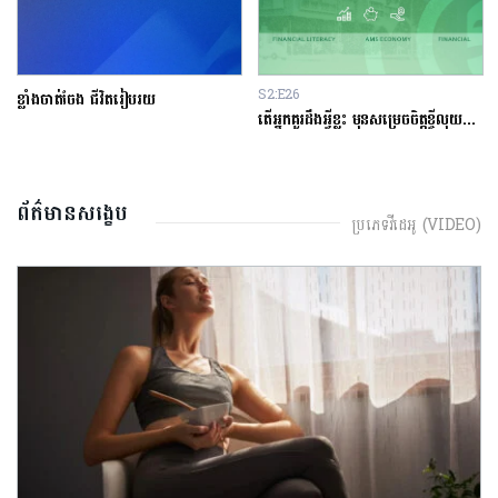
S2:E26
S1:
្លាំងចាត់ចែង ជីវិតរៀបរយ
តើអ្នកគួរដឹងអ្វីខ្លះ មុនសម្រេចចិត្តខ្ចីលុយនៅធនាគារ?
អ្ន
ព័ត៌មានសង្ខេប
ប្រភេទវីដេអូ (VIDEO)