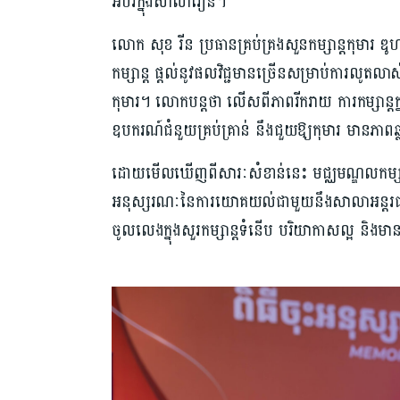
អប់រំក្នុងសាលារៀន។
លោក សុខ រីន ប្រធានគ្រប់គ្រងសួនកម្សាន្តកុមារ ឌូហ
កម្សាន្ត ផ្ដល់នូវផលវិជ្ជមានច្រើនសម្រាប់ការលូតលា
កុមារ។ លោកបន្តថា លើសពីភាពរីករាយ ការកម្សាន្
ឧបករណ៍ជំនួយគ្រប់គ្រាន់ នឹងជួយឱ្យកុមារ មានភាពឆ
ដោយមើលឃើញពីសារៈសំខាន់នេះ មជ្ឈមណ្ឌលកម្សាន្ត ឌូ
អនុស្សរណៈនៃការយោគយល់ជាមួយនឹងសាលាអន្តរជាតិច
ចូលលេងក្នុងសួរកម្សាន្តទំនើប បរិយាកាសល្អ និង