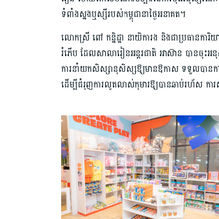
ទំពាំងស្នងឬស្សីរបស់កម្ពុជានាថ្ងៃអនាគត។
លោកស្រី ពៅ កន្និដ្ឋា នាយិការង និងជាប្រធានការ
រំភើប ដែលសាលារៀនអន្តរជាតិ អាស៊ាន បានចុះអនុស
ការនាំយកសិស្សានុសិស្សឱ្យមានឱកាស ទទួលបានការក
ដើម្បីជំរុញការលូតលាស់កុមារឱ្យបានឆាប់រហ័ស ការសិក្