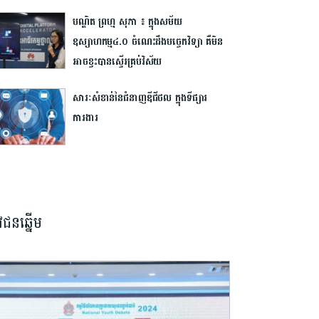
បណ្ឌិត ព្រហ្ម សុភា ៖ ក្នុងសម័យ​
ឧស្សាហកម្ម៤.០ ចំណេះដឹងបច្ចេកវិទ្យា គឺ​មិន​
អាច​ខ្វះបានស្ទើរ​គ្រប់វិស័យ
សារៈសំខាន់នៃជំនាញឌីជីថល ក្នុងទីផ្សារ​
ការងារ
វជនឆ្នើម