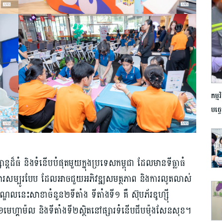
កម្ម
បច្ច
ាន្តដ៏ធំ និងទំនើបបំផុតមួយក្នុងប្រទេសកម្ពុជា ដែលមានទីធ្លាធំ
ុមារសម្បូរបែប ដែលអាចជួយអភិវឌ្ឍសមត្ថភាព និងការលូតលាស់
ឌលនេះសាខាចំនួន២ទីតាំង ទីតាំងទី១ គឺ ស៊ុបភ័រឌូហ្ស៊ី
េហ្គាម៉ល និងទីតាំងទី២ស្ថិតនៅផ្សារទំនើបជីបម៉ុងសែនសុខ។