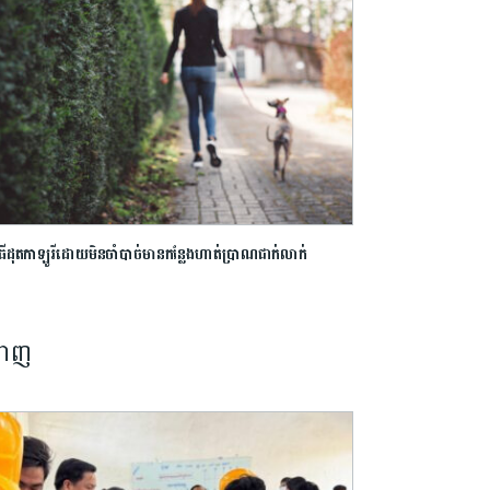
ិធីដុតកាឡូរីដោយមិនចាំបាច់មានកន្លែងហាត់ប្រាណជាក់លាក់
នាញ