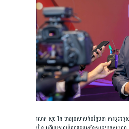
លោក សុខ រីន មានប្រសាសន៍បន្ថែមថា ការចុះអនុស្ស
រៀន ហើយគោលបំណងចម្បងនៃការចុះអនុស្សរណៈ គឺរួ