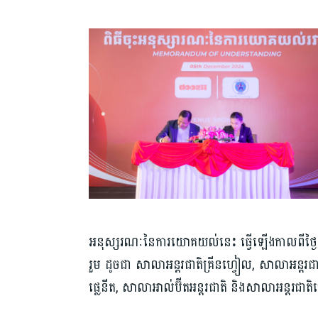
អនុស្សរណៈនៃការយោគយល់នេះ ធ្វើឡើងកាលពីថ្ងៃ
រួម ដូចជា សាលាអន្តរជាតិគ្រីនហ្វៀល, សាលាអន្ត
ផ្លេនីត, សាលាអាល់ប៊ីតអន្តរជាតិ និងសាលាអន្តរជាតិ