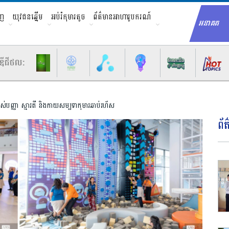
ាញ
យុវជនឆ្នើម
អប់រំកុមារតូច
ព័ត៌មានអាហារូបករណ៍
អនាគត
Sear
ឌីជីថល:
ាស់បញ្ញា ស្មារតី និងកាយសម្បទាកុមារឆាប់រហ័ស
ព័