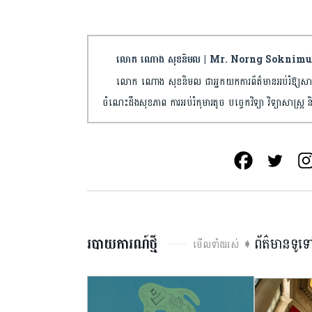
លោក ណោង សុខនិមល | Mr. Norng Soknimu
លោក ណោង សុខនិមល ជាអ្នកយកការព័ត៌មានអប់រំឱ្យសា
ចំណេះដឹងសុខភាព ការអប់រំកុមារតូច បច្ចេកវិទ្យា វិទ្យាសាស្ត្រ និ
របាយការណ៍ថ្មី
ព័ត៌មានទូទ
មើលទាំងអស់ ➧