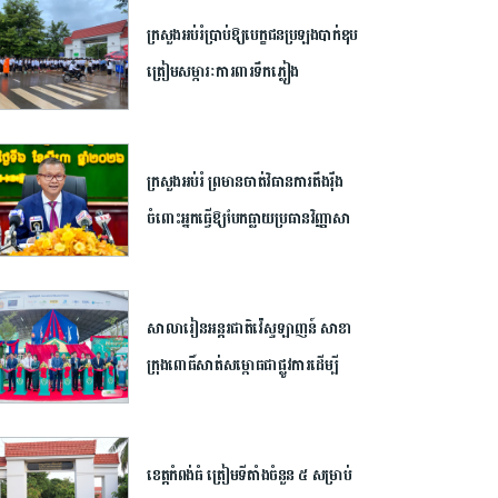
ក្រសួង​អប់រំ​ប្រាប់​ឱ្យ​បេក្ខជន​ប្រឡង​បាក់ឌុប​
ត្រៀម​សម្ភារៈ​ការពារ​ទឹកភ្លៀង​
ក្រសួង​អប់រំ ​ព្រមាន​ចាត់​វិធានការ​តឹងរ៉ឹង​
ចំពោះ​អ្នក​ធ្វើឱ្យ​បែកធ្លាយ​ប្រធាន​វិញ្ញាសា​
បាក់ឌុប ​អាច​ឈានដល់​ការ​បណ្តេញ​ចេញ​
ពី​ក្របខណ្ឌ​
សាលារៀន​អន្តរជាតិ​វ៉េស្ទឡាញន៍​ ​សាខា​
ក្រុង​ពោធិ៍សាត់​សម្ពោធ​ជា​ផ្លូវការ​​ដើម្បី​
បើក​ឱកាស​ដល់​យុវជន​កម្ពុជា​បន្ត​ការ​សិក្សា​
នៅ​ក្រៅ​ប្រទេស​
ខេត្ត​កំពង់ធំ​ ត្រៀម​ទីតាំង​ចំនួន​ ​៥​ ​សម្រាប់​