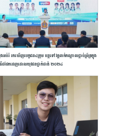
ួងអប់រំ រកឃើញបេក្ខជន៤ក្រុម បន្តទៅវគ្គពាក់កណ្ដាលផ្ដាច់ព្រ័ត្រក្នុង
មវិធីជជែកដេញដោលយុវជនថ្នាក់ជាតិ ២០២៤