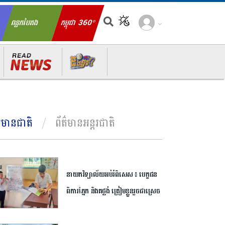
ពន្លកបៃតង
កម្ពុជា 360°
ch for:
ត៌មានជាតិ
ព័ត៌មានអន្តរជាតិ
នាយក​វិទ្យាល័យ​អប់រំ​ពិសេស​ ​៖ ​បេក្ខជន​
ពិការ​ភ្នែក​ និង​គថ្លង់​ ត្រៀមខ្លួន​រួច​ជាស្រេច​
សម្រាប់​ប្រឡង​បាក់ឌុប ​ដោយ​បន្ត​តស៊ូ​មិន​
បោះបង់​