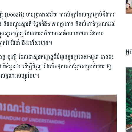
្ស៊ី (Doozii) មានប្រសាសន៍ថា ការសិក្សាដែលផ្សារភ្ជាប់នឹងការ
ស់ និងបណ្ដុះស្មារតី ផ្នែកគំនិត ភាពក្លាហាន និងលំហាត់ប្រាណដល់
តក្នុងសួរកម្សាន្ត ដែលមានបរិយាកាសអំណោយផល និងមាន
្លាតវៃ រឹងមាំ និងរហ័សរហួន។
អ្
ហ្ស៊ី ដែលជាសួនកម្សាន្តដ៏ធំមួយក្នុងប្រទេសកម្ពុជា បានចុះ
ំនួន ៦ ដើម្បីជំរុញ និងបើកឱកាសបន្ថែមសម្រាប់កុមារ ឱ្យ
មានលក្ខណៈសម្បូរបែប។