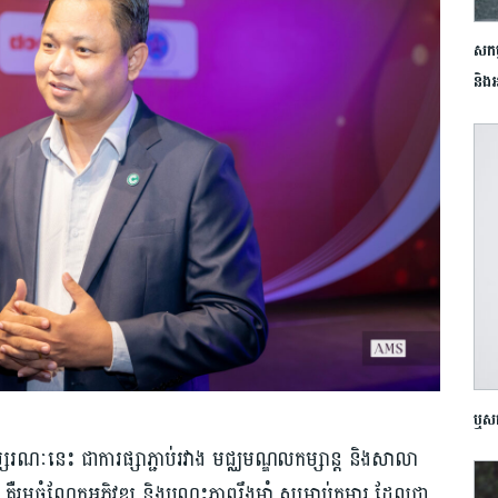
សកម្
និងអ
ឬសគ
រណៈនេះ ជាការផ្សាភ្ជាប់រវាង មជ្ឈមណ្ឌលកម្សាន្ត និងសាលា
មចំណែកអភិវឌ្ឍ និងបណ្ដុះភាពរឹងមាំ សម្រាប់កុមារ ដែលជា