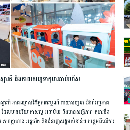
ា ស្មារតី និងកាយសម្បទាកុមារឆាប់រហ័ស
ា ស្មារតី ភាពឈ្លាសវៃផ្នែកអារម្មណ៍ កាយសម្បទា និងជំរុញភាព
ត ដែលមានបរិយាកាសល្អ អនាម័យ និងមានសុវត្ថិភាព កុមារនឹង
ល ភាពក្លាហាន អត្តចរិត និងជំនាញសង្គមសំខាន់ៗ បន្ថែមពីលើការ