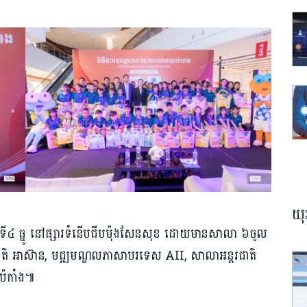
យុ
ទី៤ ធ្នូ នៅផ្សារទំនើបជីបម៉ុងសែនសុខ ដោយមានសាលា ៦ចូល
រជាតិ អាស៊ាន, មជ្ឍមណ្ឌលភាសាបរទេស AII, សាលាអន្តរជាតិ
ប៉េកាំង៕