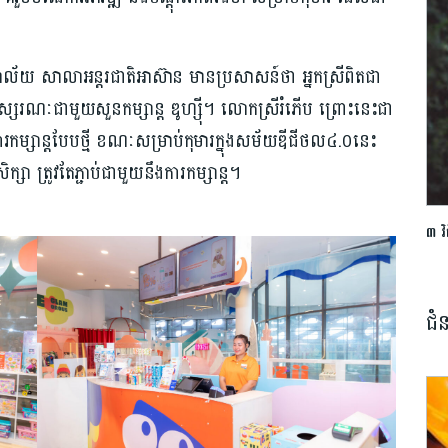
ិយាល័យ សាលាអន្តរជាតិអាស៊ាន មានប្រសាសន៍ថា អ្នកស្រីពិតជា
្សរណៈជាមួយសួនកម្សាន្ត ឌូហ្ស៊ី។ លោកស្រីរំភើប ព្រោះនេះជា
ម្សាន្តបែបថ្មី ខណៈសម្រាប់កុមារក្នុងសម័យឌីជីថល៤.០នេះ
សា ត្រូវតែភ្ជាប់ជាមួយនឹងការកម្សាន្ត។
៣ វ
ជំ