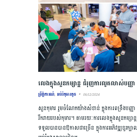
លេងក្នុងសួនកម្សាន្ត ជំរុញការលូតលាស់បញ្ញ
ព្រឹត្តិការណ៍
,
អប់រំកុមារតូច
06/12/2024
សួនកុមារ រួមចំណែកយ៉ាងសំខាន់ ក្នុងការពង្រឹងបញ្ញ
រីករាយរបស់កុមារ។ តាមរយៈការលេងក្នុងសួនកម្សាន្
ទទួលបានបានឱកាសជាច្រើន ក្នុងការអភិវឌ្ឍខួរក្បា