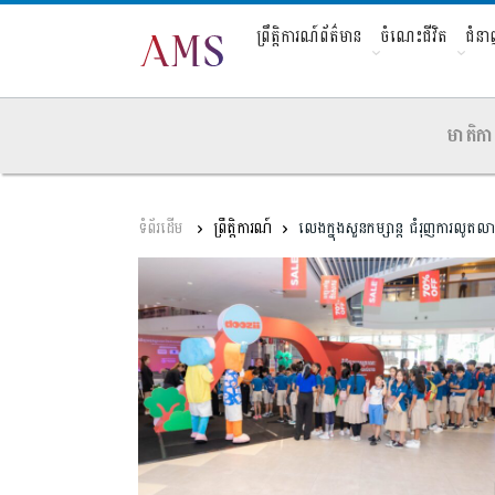
ព្រឹត្តិការណ៍ព័ត៌មាន
ចំណេះជីវិត
ជំន
មាតិកា
ព្រឹត្តិការណ៍
លេងក្នុងសួនកម្សាន្ត ជំរុញការលូតល