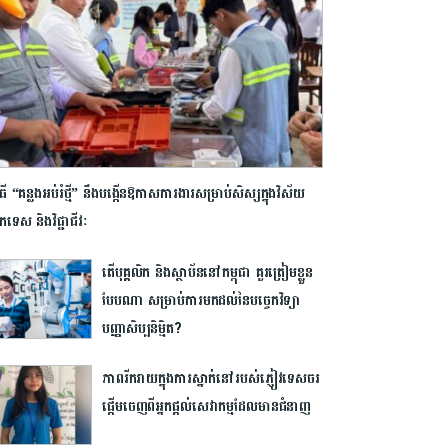
វិធី “គន្លងអប់រំថ្មី” នឹងបង្កើនឱកាសការងារសម្រាប់សិស្សក្នុងវិស័យ
េកទេស និងវិជ្ជាជីវៈ
តើបុគ្គលិក និងស្ថាប័ននៅកម្ពុជា គួរត្រៀមខ្លួន
បែបណា សម្រាប់ការមកដល់នៃបច្ចេកវិទ្យា
បញ្ញាសិប្បនិម្មិត?
ភាពរីករាយក្នុង​ការស្នាក់នៅរបស់ភ្ញៀវទេសចរ
ផ្ដើមចេញពីអ្នកផ្ដល់សេវាកម្មដែលមានជំនាញ