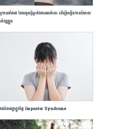
មភាពទាំង៧ ដែល​គួរធ្វើម្នាក់ឯងពេលទំនេរ ដើម្បីបង្កើនភាពរីករាយ
ភិវឌ្ឍខ្លួន
ល់នៃបញ្ហាផ្លូវចិត្ត Impostor Syndrome