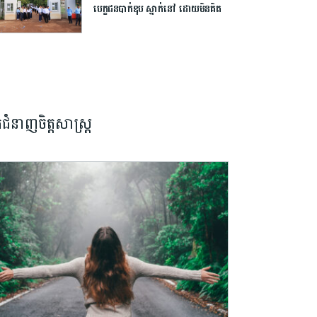
បេក្ខជន​បាក់ឌុប ស្នាក់នៅ ​ដោយ​មិន​គិត​
ថ្លៃ​
នកជំនាញចិត្តសាស្រ្ត