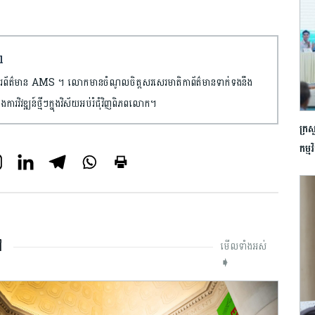
l
រព័ត៌មាន AMS ។ លោកមានចំណូលចិត្តសរសេរមាតិកាព័ត៌មានទាក់ទងនឹង
ងការវិវឌ្ឍន៍ថ្មីៗក្នុងវិស័យអប់រំជុំវិញពិភពលោក។
ក្រស
កម្
ៅ
មើលទាំងអស់
➧