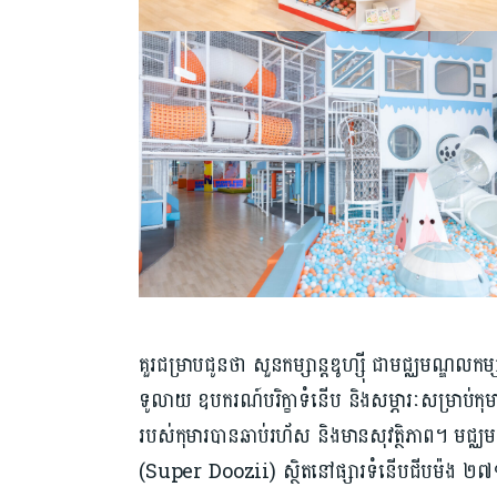
គួរជម្រាបជូនថា សួនកម្សាន្តឌូហ្ស៊ី ជាមជ្ឈមណ្ឌលកម្ស
ទូលាយ ឧបករណ៍បរិក្ខាទំនើប និងសម្ភារៈសម្រាប់ក
របស់កុមារបានឆាប់រហ័ស និងមានសុវត្ថិភាព។ មជ្ឈមណ្
(Super Doozii) ស្ថិតនៅផ្សារទំនើបជីបម៉ង ២៧១ម