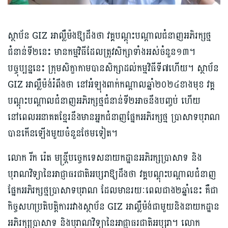
ស្ថាប័ន GIZ អាល្លឺម៉ងឱ្យដឹងថា វគ្គបណ្ដុះបណ្ដាលជំនាញអភិរក្សថ្ម
ជំនាន់ទី២នេះ មានកម្មវិធីដែលត្រូវសិក្សាទាំងអស់ចំនួន១៣។
បច្ចុប្បន្ននេះ ក្រុមសិក្ខាកាមបានសិក្សាដល់កម្មវិធីទី៧ហើយ។ ស្ថាប័ន
GIZ អាល្លឺម៉ង់រំពឹងថា នៅអំឡុងពាក់កណ្ដាលឆ្នាំ២០២៤ខាងមុខ វគ្គ
បណ្ដុះបណ្ដាលជំនាញអភិរក្សថ្មជំនាន់ទី២អាចនឹងបញ្ចប់ ហើយ
នៅពេលអនាគតខ្មែរនឹងមានអ្នកជំនាញផ្នែកអភិរក្សថ្ម ប្រាសាទបុរាណ
បានកើនឡើងមួយចំនួនថែមទៀត។
លោក រីក រ៉េត មន្ត្រីបច្ចេកទេសនាយកដ្ឋានអភិរក្សប្រាសាទ និង
បុរាណវិទ្យានៃអាជ្ញាធរជាតិអប្សរាឱ្យដឹងថា វគ្គបណ្ដុះបណ្ដាលជំនាញ
ផ្នែកអភិរក្សថ្មប្រាសាទបុរាណ ដែលមានរយៈពេលជាង២ឆ្នាំនេះ គឺជា
កិច្ចសហប្រតិបត្តិការរវាងស្ថាប័ន GIZ អាល្លឺម៉ង់ជាមួយនិងនាយកដ្ឋាន
អភិរក្សប្រាសាទ និងបុរាណវិទ្យានៃអាជ្ញាធរជាតិអប្សរា។ លោក