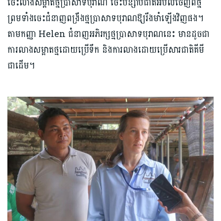
ចេះលាងសម្អាតថ្មប្រាសាទបុរាណ ចេះបន្សាបជាតិអំបិលចេញពីថ្ម
ព្រមទាំងចេះជំនាញពង្រឹងថ្មប្រាសាទបុរាណឱ្យរឹងមាំឡើងវិញផង។
តាមកញ្ញា Helen ជំនាញអភិរក្សថ្មប្រាសាទបុរាណនេះ មានដូចជា
ការលាងសម្អាតថ្មដោយប្រើទឹក និងការលាងដោយប្រើសារជាតិគីមី
ជាដើម។