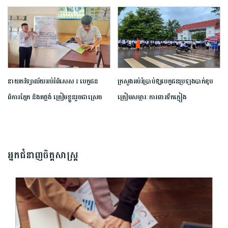
ប្រណាំង​ស្នាដៃ​អត្ថបទ​ស្រាវជ្រាវ​ឆ្នើម​ក្នុង​វិស័យ​ទេសចរណ៍​ ​ឆ្នាំ​២០២៦​
នាយក​វិទ្យាល័យ​អប់រំ​ពិសេស​ ​៖ ​បេក្ខជន​
ក្រសួង​អប់រំ​ប្រាប់​ឱ្យ​បេក្ខជន​ប្រឡង​បាក់ឌុប​
ពិការ​ភ្នែក​ និង​គថ្លង់​ ត្រៀមខ្លួន​រួច​ជាស្រេច​
ត្រៀម​សម្ភារៈ​ការពារ​ទឹកភ្លៀង​
សម្រាប់​ប្រឡង​បាក់ឌុប ​ដោយ​បន្ត​តស៊ូ​មិន​
បោះបង់​
អ្នកជំនាញចិត្តសាស្រ្ត