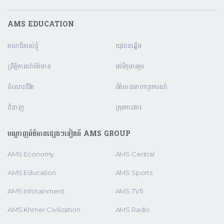
AMS EDUCATION
គណនី​របស់ខ្ញុំ
យុវជនឆ្នើម
ព្រឹត្តិការណ៍ព័ត៌មាន
អប់រំកុមារតូច
ចំណេះជីវិត
ព័ត៌មានអាហារូបករណ៍
ជំនាញ
ក្រុមការងារ
បណ្តាញព័ត៌មានផ្សេងៗទៀតពី AMS GROUP
AMS Economy
AMS Central
AMS Education
AMS Sports
AMS Infotainment
AMS TV11
AMS Khmer Civilization
AMS Radio