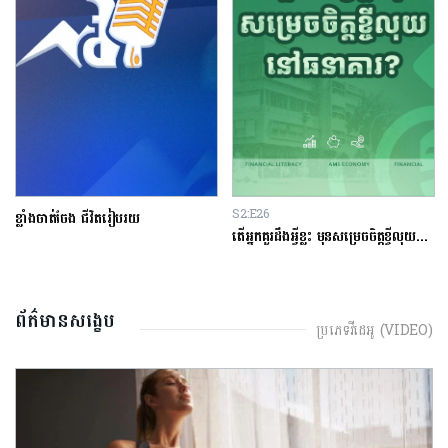
S2:E26
ខ្លាំងចាត់ចែង ជីវិតរៀបរយ
តើអ្នកគួរដឹងអ្វីខ្លះ មុនសម្រេចចិត្តខ្ចីលុយនៅធនាគារ?
ព័ត៌មានសង្ខេប
ប្រភេទវីដេអូ (VIDEO)