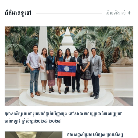
ព័ត៌មានទូទៅ
មើលទាំងអស់ ➧
ឱកាសសិក្សាអាហារូបករណ៍ថ្នាក់បរិញ្ញាបត្រ នៅសាធារណរដ្ឋប្រជាធិបតេយ្យប្រជា
មានិតឡាវ ឆ្នាំសិក្សា២០២៤-២០២៥
ឱកាសផ្លាស់ប្តូរការសិក្សាសម្រាប់សិស្ស