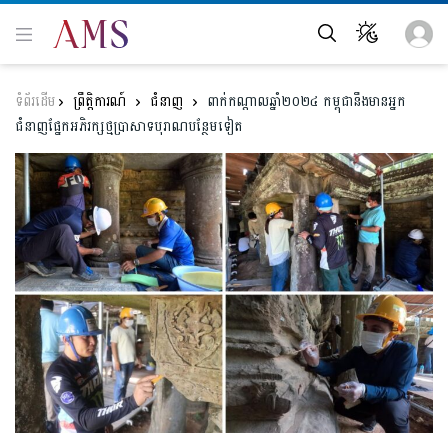
ព្រឹត្តិការណ៍
ជំនាញ
ពាក់កណ្ដាលឆ្នាំ២០២៤ កម្ពុជានឹងមានអ្នក
ជំនាញផ្នែកអភិរក្សថ្មប្រាសាទបុរាណបន្ថែមទៀត