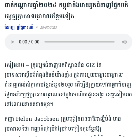
ពាក់កណ្ដាលឆ្នាំ២០២៤ កម្ពុជានឹងមានអ្នកជំនាញផ្នែកអភិ
រក្សថ្មប្រាសាទបុរាណបន្ថែមទៀត
ជំនាញ
,
ព្រឹត្តិការណ៍
20/07/2023
សៀមរាប
– ក្រុមអ្នកជំនាញមកពីស្ថានប័ន GIZ នៃ
ប្រទេសអាល្លឺមង់កំពុងខិតខំយ៉ាងខ្លាំង ក្នុងការជួយបណ្ដុះបណ្ដាល
ជំនាញដល់សិក្ខាកាមខ្មែរចំនួន២០រូប ដើម្បីឱ្យក្លាយទៅជាអ្នកជំនាញ
ផ្នែកអភិរក្សថ្មប្រាសាទបុរាណនៅក្នុងរមណីយដ្ឋានអង្គរ ខេត្តសៀមរាប
នៅពេលអនាគតខាងមុខ។
កញ្ញា Helen Jacobsen គ្រូបង្រៀនជនជាតិអាល្លឺម៉ង់ មាន
ប្រសាសន៍ថា កញ្ញាកំពុងប្រឹងប្រែងបង្រៀនកូនខ្មែរឱ្យ