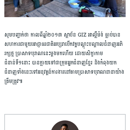
សូមបញ្ជាក់ថា កាលពីឆ្នាំ២០១៣ ស្ថាប័ន GIZ អាល្លឺម៉ង់ ធ្លាប់បាន
សហការជាមួយអាជ្ញាធរជាតិអប្សរាបើកវគ្គបណ្ដុះបណ្ដាលជំនាញអភិ
រក្សថ្ម ប្រាសាទបុរាណនេះម្ដងមកហើយ ដោយសិក្ខាកាម
ជំនាន់ទី១នោះ បានក្លាយទៅជាក្រុមអ្នកជំនាញខ្មែរ និងកំពុងយក
ជំនាញទាំងនេះទៅអនុវត្តន៍ការងារនៅតាមប្រាសាទបុរាណនានាយ៉ាង
ត្រឹមត្រូវ៕