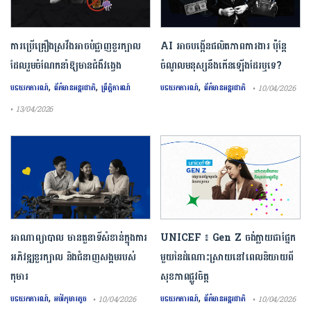
ការ​ប្រើគ្រឿង​ស្រវឹង​អាចបំផ្លាញ​ខួរក្បាល
AI អាចបង្កើនផលិតភាពការងារ ប៉ុន្តែ
ដែល​រួមចំណែក​នាំឱ្យ​មាន​ជំងឺ​វង្វេង
ចំណូលមនុស្សនឹងកើនឡើងដែរឬទេ?
,
,
,
បទយកការណ៍
ព័ត៌មានអន្តរជាតិ
ព្រឹត្តិការណ៍
បទយកការណ៍
ព័ត៌មានអន្តរជាតិ
• 10/04/2026
• 13/04/2026
អាណាព្យាបាល មានតួនាទីសំខាន់ក្នុងការ
UNICEF ៖ Gen Z ចង់ក្លាយ​ជា​ផ្នែក​
អភិវឌ្ឍខួរក្បាល និងជំនាញសង្គមរបស់
មួយ​នៃ​ដំណោះស្រាយ​នៅ​ពេល​និយាយ​ពី
កុមារ
សុខភាព​ផ្លូវចិត្ត
,
,
បទយកការណ៍
អប់រំកុមារតូច
បទយកការណ៍
ព័ត៌មានអន្តរជាតិ
• 10/04/2026
• 10/04/2026