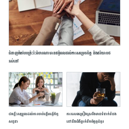
ជំនាញគិតបែបត្រិះរិះពិចារណាមានឥទ្ធិពលដល់ការសម្រេចចិត្ត និងឥរិយាបថ
រស់នៅ
៨គន្លឹះសម្រួលដល់ការចាប់ផ្តើមធ្វើកិច្ច
ការសេពគ្រឿងស្រវឹងមានទំនាក់ទំនង
សន្ទនា
ទៅនឹងជំងឺធ្លាក់ទឹកចិត្តធ្ងន់ធ្ងរ