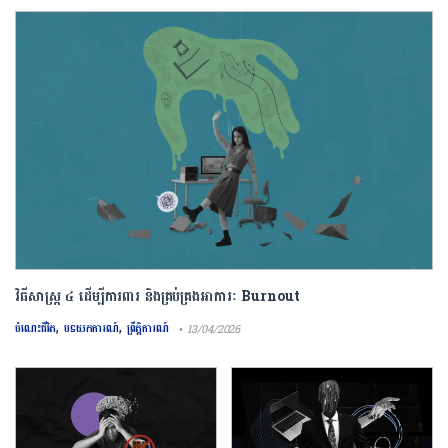
វិធីសាស្រ្ត ៤ ​ដើម្បី​ការពារ និងគ្រប់គ្រង​អាការៈ Burnout
,
,
ចំណេះជីវិត
បទយកការណ៍
ព្រឹត្តិការណ៍
• 13/04/2026