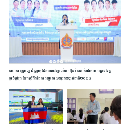
សហការក្រុមល្អ ជំរុញយុវជនមកពីវិទ្យាល័យ ហ៊ុន សែន កំពង់ចាម បន្តទៅវគ្គ
ផ្ដាច់ព្រ័ត្រ នៃកម្មវិធីជជែកដេញដោលយុវជនថ្នាក់ជាតិ២០២៤