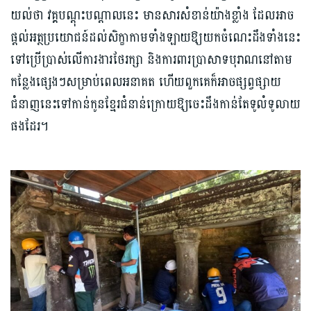
យល់ថា វគ្គបណ្ដុះបណ្ដាលនេះ មានសារសំខាន់យ៉ាងខ្លាំង ដែលអាច
ផ្ដល់អត្ថប្រយោជន៍ដល់សិក្ខាកាមទាំងឡាយឱ្យយកចំណេះដឹងទាំងនេះ
ទៅប្រើប្រាស់លើការងារថែរក្សា និងការពារប្រាសាទបុរាណនៅតាម
កន្លែងផ្សេងៗសម្រាប់ពេលអនាគត ហើយពួកគេក៏អាចផ្សព្វផ្សាយ
ជំនាញនេះទៅកាន់កូនខ្មែរជំនាន់ក្រោយឱ្យចេះដឹងកាន់តែទូលំទូលាយ
ផងដែរ។