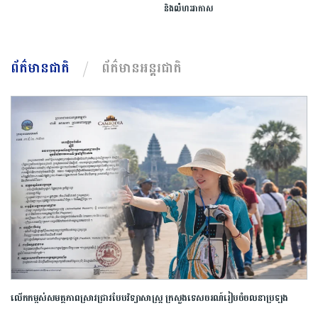
និងលំហអាកាស
ព័ត៌មានជាតិ
ព័ត៌មានអន្តរជាតិ
លើកកម្ពស់​សមត្ថភាព​ស្រាវជ្រាវ​បែប​វិទ្យាសាស្ត្រ​ ក្រសួង​ទេសចរណ៍​រៀបចំ​ចលនា​ប្រឡង​