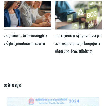
ជំនាញឌីជីថល៤ ដែលនឹងមានតម្រូវការ
ប្រទេសក្នុងតំបន់អាស៊ីកណ្ដាល កំពុងផ្ដោត
ខ្ពស់ក្នុងទីផ្សារការងារនាពេលអនាគត
លើការបណ្ដុះបណ្ដាលអ្នកជំនាញផ្នែកការ
អភិវឌ្ឍបៃតង និងការពង្រឹងជំនាញ
យុវជនឆ្នើម