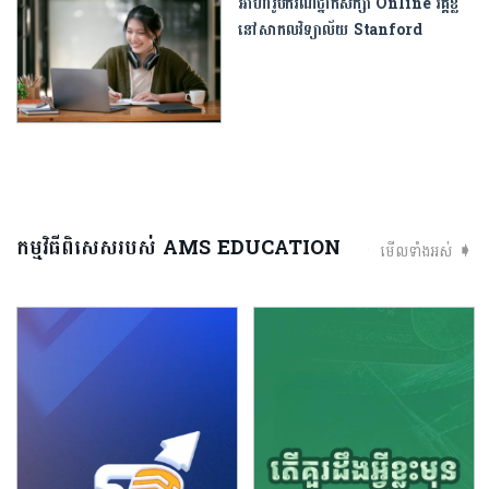
អាហារូបករណ៍ថ្នាក់សិក្សា Online វគ្គខ្លី
នៅសាកលវិទ្យាល័យ Stanford
កម្មវិធីពិសេសរបស់ AMS EDUCATION
មើលទាំងអស់ ➧