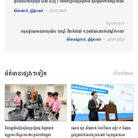
ម្ចាស់មេដាយស៊ីហ្គេម ប៉ាល់ ឆរស្មី ៖ ហាត់កីឡាដើម្បីសុខភាព ខុសគ្នាពីហាត់កីឡាអាជីព
ព័ត៌មានជាតិ, ព្រឹត្តិការណ៍
20/07/2023
អត្ថបទបន្ទាប់
មនុស្សដែលមានអាយុលើស ៦៥ឆ្នាំ នឹងកើនដល់ ១,៦ពាន់លាននាក់នៅឆ្នាំ២០៥០
ព័ត៌មានអន្តរជាតិ, ព្រឹត្តិការណ៍
20/07/2023
ព័ត៌មានផ្សេងៗទៀត
មើលទាំងអស់
ជំនាញ​ម៉ាស៊ីន​ស្វ័យប្រវត្តិកម្ម​ ​កំពុង​មាន​
លោក ជុន សំណាង ចែករំលែក គន្លឹះ ៩ ចំណុច
តម្រូវការទីផ្សារការងារ​ខ្ពស់​នៅ​កម្ពុជា​
ប្រឡងជាប់អាហារូបករណ៍ វិស្វកម្មអវកាស