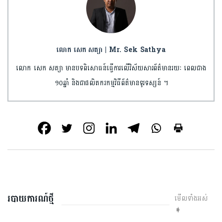
លោក សេក សត្យា | Mr. Sek Sathya
លោក សេក សត្យា មានបទពិសោធន៍ធ្វើការលើវិស័យសារព័ត៌មានរយៈ ពេលជាង
១០ឆ្នាំ និងជាផលិតករកម្មវិធីព័ត៌មានទូរទស្សន៍ ។
របាយការណ៍ថ្មី
មើលទាំងអស់
➧