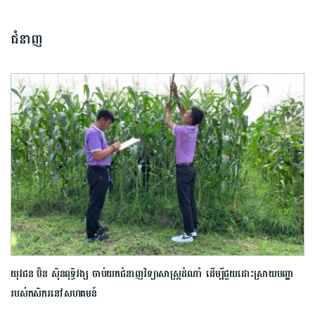
ជំនាញ
យុវជន ប៊ិន ស៊ិនពុទ្ធិវង្ស ចាប់យកជំនាញវិទ្យាសាស្ត្រដំណាំ ដើម្បីជួយដោះស្រាយបញ្ហា
របស់កសិករ​នៅសហគមន៍