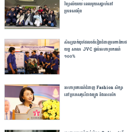
វិទ្យាល័យរយៈពេលមួយសប្តាហ៍នៅ
ប្រទេសជប៉ុន
សិស្សបាក់ឌុបដែលចង់រៀនជំនាញមេកានិករថ
យន្ត សាលា JVC ផ្តល់អាហារូបករណ៍
១០០%
អាហារូបករណ៍ជំនាញ Fashion សិក្សា
នៅប្រទេសកូរ៉េខាងត្បូង និងអាមេរិក