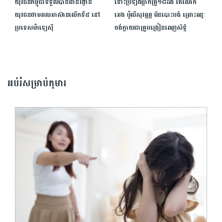
យុវជនកម្ពុជាទទួលបានពានរង្វាន់
ទោះប្រឡងធ្លាក់គ្រូ១៨ដង តែលោក
យុវជនថាមពលអាស៊ានលើកទី៥ នៅ
អេង ប៉ូលីសុវណ្ណ មិនបោះបង់ ព្រោះឆន្ទៈ
ប្រទេសម៉ាឡេស៊ី
ចង់ក្លាយជាគ្រូបង្រៀនពេញសិទ្ធិ
អប់រំសម្រាប់កុមារ