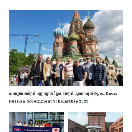
អាហារូបករណ៍ថ្នាក់បរិញ្ញាបត្រជាន់ខ្ពស់ និងថ្នាក់បណ្ឌិតពីកម្មវិធី Open Doors
Russian Government Scholarship 2025