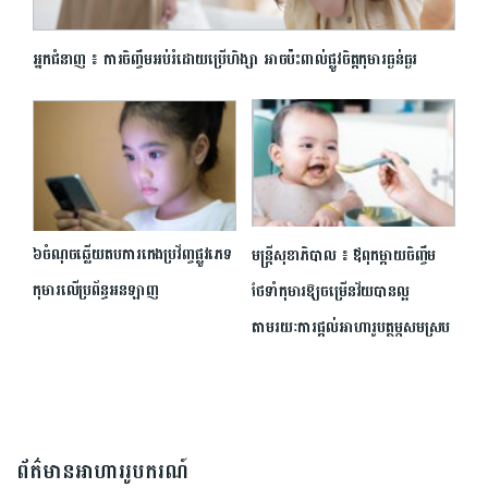
អ្នក​ជំនាញ ៖ ការ​ចិញ្ចឹម​អប់រំ​ដោយ​ប្រើហិង្សា អាច​ប៉ះពាល់ផ្លូវ​ចិត្ត​កុមារ​ធ្ងន់ធ្ងរ
៦ចំណុច​ឆ្លើយតប​ការកេង​ប្រវ័ញ្ច​ផ្លូវភេទ​
មន្រ្តីសុខាភិបាល ៖ ឪពុកម្ដាយចិញ្ចឹម
កុមារ​លើប្រព័ន្ធ​អនឡាញ
ថែទាំកុមារឱ្យចម្រើនវ័យបានល្អ
តាមរយៈការផ្តល់អាហារូបត្ថម្ភសមស្រប
ព័ត៌មានអាហាររូបករណ៍