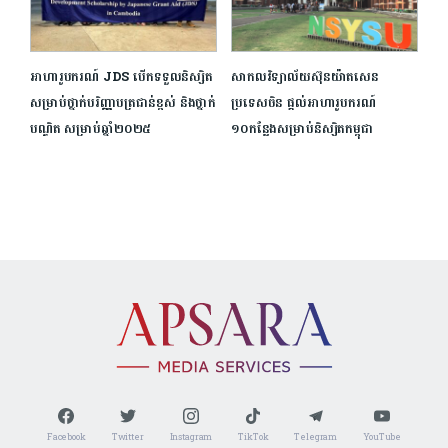
អាហារូបករណ៍ JDS បើកទទួលនិស្សិត
សាកលវិទ្យាល័យ​ស៊ុនយ៉ាតសេន
សម្រាប់ថ្នាក់បរិញ្ញាបត្រជាន់ខ្ពស់ និង​ថ្នាក់
ប្រទេសចិន ផ្តល់អាហារូបករណ៍​
បណ្ឌិត សម្រាប់ឆ្នាំ២០២៥
១០កន្លែង​សម្រាប់​និស្សិត​កម្ពុជា
Facebook
Twitter
Instagram
TikTok
Telegram
YouTube