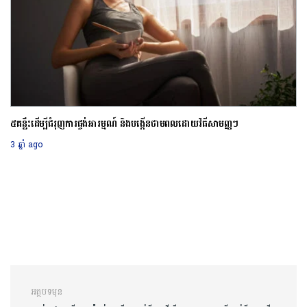
៥គន្លឹះដើម្បីជំរុញការផ្ចង់អារម្មណ៍ និងបង្កើនថាមពលដោយវិធីសាមញ្ញៗ
3 ឆ្នាំ ago
ការ​នាំទិស​ប្រកាស
អត្ថបទមុន