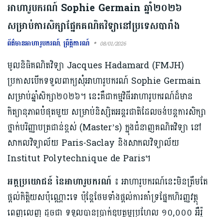
អាហារូបករណ៍ Sophie Germain ឆ្នាំ២០២៦
សម្រាប់ការសិក្សាផ្នែកគណិតវិទ្យានៅប្រទេសបារាំង
ព័ត៌មានអាហារូបករណ៍
,
ព្រឹត្តិការណ៍
08/01/2026
មូលនិធិគណិតវិទ្យា Jacques Hadamard (FMJH)
ប្រកាសបើកទទួលពាក្យសុំអាហារូបករណ៍ Sophie Germain
សម្រាប់ឆ្នាំសិក្សា២០២៦។ នេះគឺជាកម្មវិធីអាហារូបករណ៍ដ៏មាន
កិត្យានុភាពបំផុតមួយ សម្រាប់និស្សិតអន្តរជាតិដែលចង់បន្តការសិក្សា
ថ្នាក់បរិញ្ញាបត្រជាន់ខ្ពស់ (Master’s) ក្នុងជំនាញគណិតវិទ្យា នៅ
សាកលវិទ្យាល័យ Paris-Saclay និងសាកលវិទ្យាល័យ
Institut Polytechnique de Paris។
អត្ថប្រយោជន៍ នៃអាហារូបករណ៍ ៖
អាហារូបករណ៍នេះមិនត្រឹមតែ
ផ្ដល់កិត្តិយសប៉ុណ្ណោះទេ ប៉ុន្តែថែមទាំងផ្ដល់ការគាំទ្រផ្នែកហិរញ្ញវត្ថុ
ពេញលេញ ដូចជា ទទួលបានប្រាក់ឧបត្ថម្ភប្រហែល ១០,០០០ អឺរ៉ូ