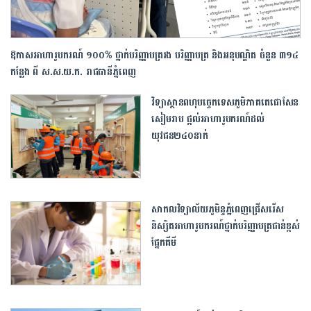
ឱ​កាស​អាហារូបករណ៍​ ​១០០​% ​ថ្នាក់​បរិញ្ញាបត្រ​រង​ បរិញ្ញាបត្រ ​និង​អនុបណ្ឌិត​ ​ចំនួន​ ​៣១៤​
កន្លែង​ ពី​ ស​.ស​.យ​.ក​. ​រាជធានី​ភ្នំពេញ​
វិទ្យាស្ថានពហុបច្ចេកទេសភូមិភាគ​តេជោសែន
សៀមរាប ផ្តល់អាហារូបករណ៍ដល់
យុវជន២៤០នាក់
សាកលវិទ្យាល័យភូមិន្ទភ្នំពេញជ្រើសរើស
និស្សិត​អាហារូបករណ៍ថ្នាក់បរិញ្ញាបត្រជាន់ខ្ពស់
ផ្នែកគីមី