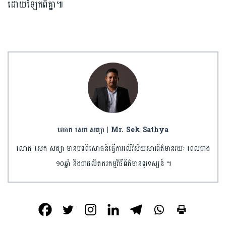
ដោយឡែកពីគ្នា៕
លោក សេក សត្យា | Mr. Sek Sathya
លោក សេក សត្យា មានបទពិសោធន៍ធ្វើការលើវិស័យសារព័ត៌មានរយៈ ពេលជាង
១០ឆ្នាំ និងជាផលិតករកម្មវិធីព័ត៌មានទូរទស្សន៍ ។