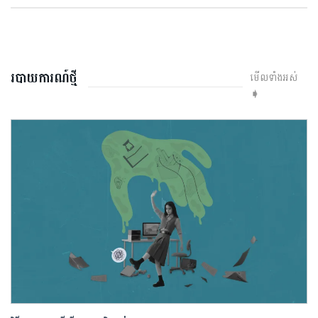
របាយការណ៍ថ្មី
មើលទាំងអស់
➧