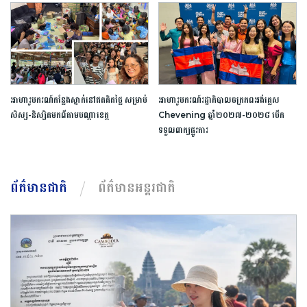
អាហារូបករណ៍​កន្លែង​ស្នាក់​នៅ​ឥត​គិត​ថ្លៃ​ ​សម្រាប់​
អាហារូបករណ៍​រដ្ឋាភិបាល​ចក្រភព​អង់គ្លេស​ ​
សិស្ស​-​និស្សិត​មកពី​តាម​បណ្តា​ខេត្ត​
Chevening​ ​ឆ្នាំ​២០២៧​-​២០២៨​ ​បើក​
ទទួល​ពាក្យ​ផ្លូវការ​
ព័ត៌មានជាតិ
ព័ត៌មានអន្តរជាតិ