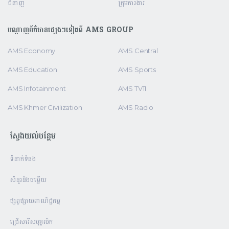
ជំនាញ
ក្រុមការងារ
បណ្តាញព័ត៌មានផ្សេងៗទៀតពី AMS GROUP
AMS Economy
AMS Central
AMS Education
AMS Sports
AMS Infotainment
AMS TV11
AMS Khmer Civilization
AMS Radio
ស្វែងយល់បន្ថែម
ទំនាក់ទំនង
សំនួរនិងចម្លើយ
ផ្សព្វផ្សាយពាណិជ្ជកម្ម
ជ្រើសរើសបុគ្គលិក