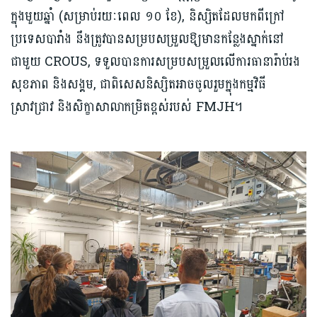
ក្នុងមួយឆ្នាំ (សម្រាប់រយៈពេល ១០ ខែ), និស្សិតដែលមកពីក្រៅ
ប្រទេសបារាំង នឹងត្រូវបានសម្របសម្រួលឱ្យមានកន្លែងស្នាក់នៅ
ជាមួយ CROUS, ទទួលបានការសម្របសម្រួលលើការធានារ៉ាប់រង
សុខភាព និងសង្គម, ជាពិសេស​និស្សិតអាចចូលរួមក្នុងកម្មវិធី
ស្រាវជ្រាវ និងសិក្ខាសាលាកម្រិតខ្ពស់របស់ FMJH។