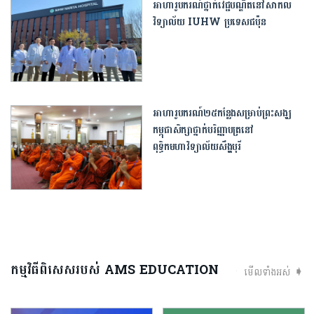
អាហារូបករណ៍​ថ្នាក់​វេជ្ជបណ្ឌិត​នៅ​សាកល
វិទ្យាល័យ​ ​IUHW​ ​ប្រទេស​ជប៉ុន​
អាហារូបករណ៍២៥កន្លែងសម្រាប់ព្រះសង្ឃ
កម្ពុជាសិក្សាថ្នាក់បរិញ្ញាបត្រនៅ
ពុទ្ធិកមហាវិទ្យាល័យសឹង្ហបុរី
កម្មវិធីពិសេសរបស់ AMS EDUCATION
មើលទាំងអស់ ➧