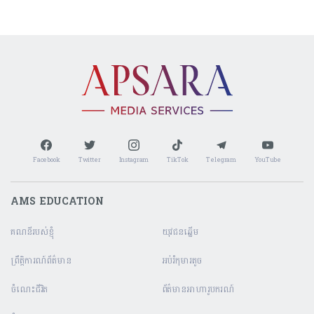
Facebook
Twitter
Instagram
TikTok
Telegram
YouTube
AMS EDUCATION
គណនី​របស់ខ្ញុំ
យុវជនឆ្នើម
ព្រឹត្តិការណ៍ព័ត៌មាន
អប់រំកុមារតូច
ចំណេះជីវិត
ព័ត៌មានអាហារូបករណ៍