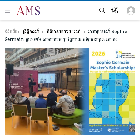
ព្រឹត្តិការណ៍
ព័ត៌មានអាហារូបករណ៍
អាហារូបករណ៍ Sophie
Germain ឆ្នាំ២០២៦ សម្រាប់ការសិក្សាផ្នែកគណិតវិទ្យានៅប្រទេសបារាំង