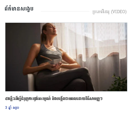
ព័ត៌មានសង្ខេប
ប្រភេទវីដេអូ (VIDEO)
៥គន្លឹះដើម្បីជំរុញការផ្ចង់អារម្មណ៍ និងបង្កើនថាមពលដោយវិធីសាមញ្ញៗ
3 ឆ្នាំ ago