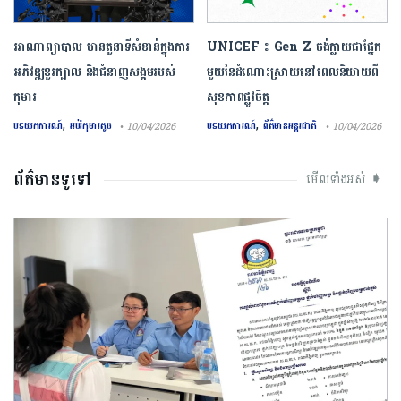
អាណាព្យាបាល មានតួនាទីសំខាន់ក្នុងការ
UNICEF ៖ Gen Z ចង់ក្លាយ​ជា​ផ្នែក​
អភិវឌ្ឍខួរក្បាល និងជំនាញសង្គមរបស់
មួយ​នៃ​ដំណោះស្រាយ​នៅ​ពេល​និយាយ​ពី
កុមារ
សុខភាព​ផ្លូវចិត្ត
,
,
បទយកការណ៍
អប់រំកុមារតូច
បទយកការណ៍
ព័ត៌មានអន្តរជាតិ
• 10/04/2026
• 10/04/2026
ព័ត៌មានទូទៅ
មើលទាំងអស់ ➧