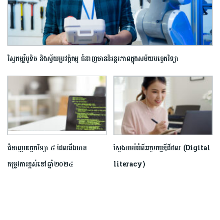
វិស្វកម្ម​រ៉ូបូទិច និង​ស្វ័យប្រវត្តិកម្ម ជំនាញ​មាន​និរន្តរភាព​ក្នុង​សម័យ​បច្ចេកវិទ្យា
ជំនាញបច្ចេកវិទ្យា ៥ ដែលនឹងមាន
ស្វែងយល់អំពីអក្ខរកម្មឌីជីថល (Digital
តម្រូវការខ្ពស់នៅឆ្នាំ២០២៤
literacy)