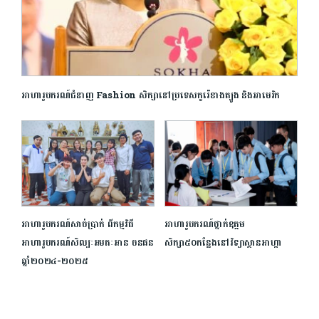
អាហារូបករណ៍ជំនាញ Fashion សិក្សានៅប្រទេសកូរ៉េខាងត្បូង និងអាមេរិក
អាហារូបករណ៍សាច់ប្រាក់ ពីកម្មវិធី
អាហារូបករណ៍ថ្នាក់ឧត្ដម
អាហារូបករណ៍សិល្បៈអមតៈ​អាន ចនផន
សិក្សា៥០កន្លែងនៅវិទ្យាស្ថានអាហ្កា
ឆ្នាំ២០២៤-២០២៥