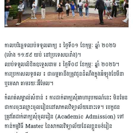
កាលបរិច្ឆេទឈប់ទទួលពាក្យ ៖ ថ្ងៃទី០១ ខែកុម្ភៈ ឆ្នាំ ២០២៦
(ម៉ោង ១១:៥៩ យប់ នៅប្រទេសបារាំង)។
ឈប់ទទួលលិខិតឧទ្ទេសនាម ៖ ថ្ងៃទី០៨ ខែកុម្ភៈ ឆ្នាំ ២០២៦។
ការប្រកាសលទ្ធផល ៖ ជាធម្មតានឹងត្រូវជូនដំណឹងក្នុងអំឡុងខែមីនា
ឬមេសា តាមរយៈអ៊ីមែល។
កំណត់សម្គាល់សំខាន់ ៖ ការដាក់ពាក្យសុំអាហារូបករណ៍នេះ មិនមែន
ជាការចុះឈ្មោះចូលរៀននៅសាកលវិទ្យាល័យនោះទេ។ បេក្ខជន
ត្រូវតែដាក់ពាក្យសុំចូលរៀន (Academic Admission) ទៅ
កាន់កម្មវិធី Master នៃសាកលវិទ្យាល័យដែលខ្លួនចង់រៀន