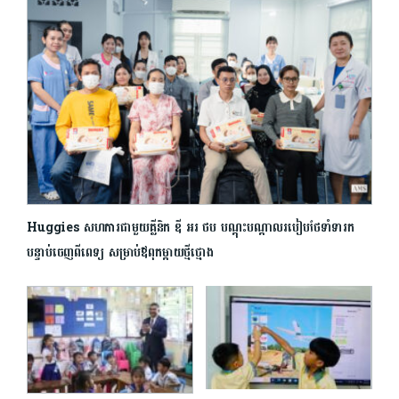
Huggies សហការជាមួយគ្លីនិក ឌី អរ ថប បណ្តុះបណ្តាលរបៀបថែទាំទារក
បន្ទាប់ចេញពីពេទ្យ សម្រាប់ឪពុកម្តាយថ្មីថ្មោង