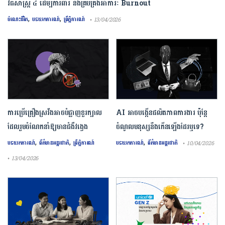
វិធីសាស្រ្ត ៤ ​ដើម្បី​ការពារ និងគ្រប់គ្រង​អាការៈ Burnout
,
,
ចំណេះជីវិត
បទយកការណ៍
ព្រឹត្តិការណ៍
• 13/04/2026
ការ​ប្រើគ្រឿង​ស្រវឹង​អាចបំផ្លាញ​ខួរក្បាល
AI អាចបង្កើនផលិតភាពការងារ ប៉ុន្តែ
ដែល​រួមចំណែក​នាំឱ្យ​មាន​ជំងឺ​វង្វេង
ចំណូលមនុស្សនឹងកើនឡើងដែរឬទេ?
,
,
,
បទយកការណ៍
ព័ត៌មានអន្តរជាតិ
ព្រឹត្តិការណ៍
បទយកការណ៍
ព័ត៌មានអន្តរជាតិ
• 10/04/2026
• 13/04/2026