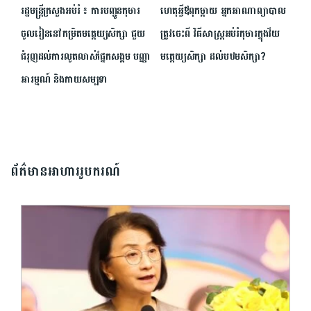
រដ្ឋមន្រ្តីក្រសួងអប់រំ ​៖ ការបញ្ជូនកុមារ
ហេតុអ្វីឪពុកម្តាយ អ្នក​អាណាព្យាបាល
ចូលរៀននៅកម្រិតមត្តេយ្យសិក្សា ជួយ
ត្រូវចេះពី វិធីសាស្រ្ត​អប់រំកុមារ​ក្នុងវ័យ​
ជំរុញដល់ការលូតលាស់ផ្នែកសង្គម បញ្ញា
មត្តេយ្យ​សិក្សា ដល់បឋមសិក្សា?
អារម្មណ៍ និងកាយសម្បទា
ព័ត៌មានអាហាររូបករណ៍