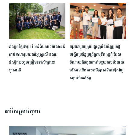
និស្សិតខ្មែរ២រូប ចែករំលែកបទពិសោធន៍
យុវជនមួយក្រុមបង្ហាញគំនិតច្នៃប្រតិដ្ឋ
ជាប់អាហារូបករណ៍អូស្ត្រាលី ខណៈ
បង្កើតប្រព័ន្ធប្រព្រឹត្តកម្មទឹកកខ្វក់ ដែល
និស្សិត២០រូបត្រៀមទៅសិក្សានៅ
ចំណាយតិច​ជួយកាត់បន្ថយផលប៉ះពាល់
អូស្ត្រាលី
បរិស្ថាន និងអាចប្រើប្រាស់ទឹកឡើងវិញ
សម្រាប់កសិកម្ម
អប់រំសម្រាប់កុមារ