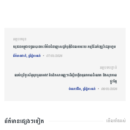
ការ​នាំទិស​ប្រកាស
អត្ថបទមុន
យុវជនកម្ពុជាទទួលបានការបំប៉នជំនាញសេដ្ឋកិច្ចឌីជីថលតាមរយៈកម្មវិធីអភិវឌ្ឍវីដេអូហ្គេម
ព័ត៌មានជាតិ, ព្រឹត្តិការណ៍
07/01/2026
អត្ថបទបន្ទាប់
ឈប់ប្រើទូរស័ព្ទមុនចូលគេង! តិចនិកសាមញ្ញៗដើម្បីបង្កើនគុណភាពដំណេក និងសុខភាព
ផ្លូវចិត្ត
ចំណេះជីវិត, ព្រឹត្តិការណ៍
08/01/2026
ព័ត៌មានផ្សេងៗទៀត
មើលទាំងអស់