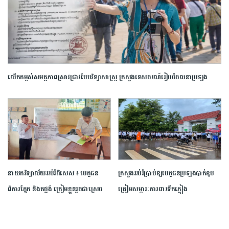
លើកកម្ពស់​សមត្ថភាព​ស្រាវជ្រាវ​បែប​វិទ្យាសាស្ត្រ​ ក្រសួង​ទេសចរណ៍​រៀបចំ​ចលនា​ប្រឡង​
ប្រណាំង​ស្នាដៃ​អត្ថបទ​ស្រាវជ្រាវ​ឆ្នើម​ក្នុង​វិស័យ​ទេសចរណ៍​ ​ឆ្នាំ​២០២៦​
នាយក​វិទ្យាល័យ​អប់រំ​ពិសេស​ ​៖ ​បេក្ខជន​
ក្រសួង​អប់រំ​ប្រាប់​ឱ្យ​បេក្ខជន​ប្រឡង​បាក់ឌុប​
ពិការ​ភ្នែក​ និង​គថ្លង់​ ត្រៀមខ្លួន​រួច​ជាស្រេច​
ត្រៀម​សម្ភារៈ​ការពារ​ទឹកភ្លៀង​
សម្រាប់​ប្រឡង​បាក់ឌុប ​ដោយ​បន្ត​តស៊ូ​មិន​
បោះបង់​