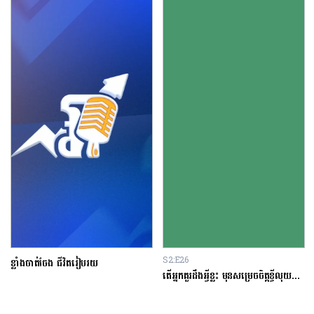
S2:E26
ខ្លាំងចាត់ចែង ជីវិតរៀបរយ
តើអ្នកគួរដឹងអ្វីខ្លះ មុនសម្រេចចិត្តខ្ចីលុយនៅធនាគារ?