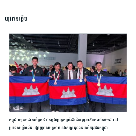
យុវជនឆ្នើម
កម្ពុជាឈ្នះមេដាយចំនួន៤ ពីកម្មវិធីប្រកួតប្រជែងជំនាញអាស៊ានលើកទី១៤ នៅ
ប្រទេសហ្វីលីពីន បង្ហាញពីសមត្ថភាព និង​សក្តានុពលរបស់យុវជន​កម្ពុជា