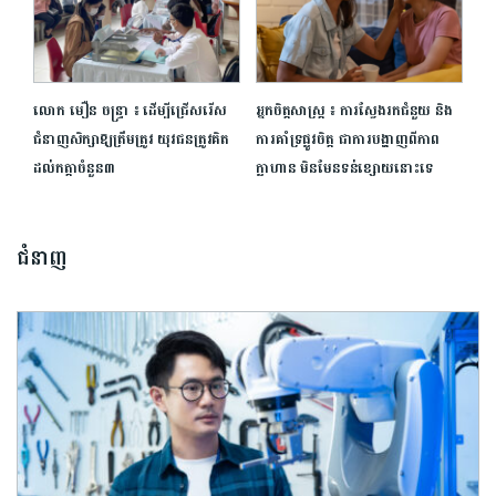
លោក មឿន ចន្រ្ទា ៖ ដើម្បីជ្រើសរើស​
អ្នកចិត្តសាស្ត្រ ៖ ការស្វែងរកជំនួយ និង
ជំនាញ​សិក្សា​ឱ្យ​ត្រឹម​ត្រូវ​ យុវជន​ត្រូវ​គិត​
ការគាំទ្រផ្លូវចិត្ត ជាការបង្ហាញពីភាព
ដល់​កត្តាចំនួន៣
ក្លាហាន មិនមែនទន់ខ្សោយនោះទេ
ជំនាញ