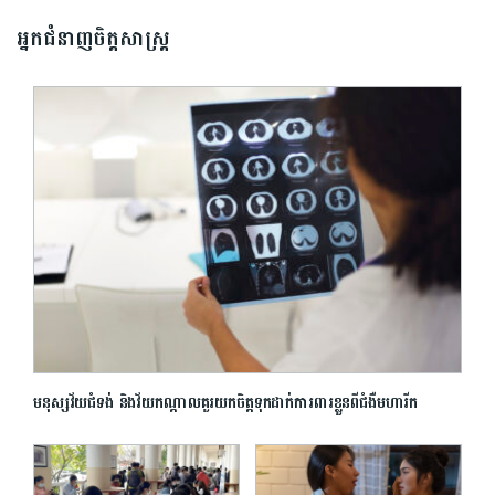
អ្នកជំនាញចិត្តសាស្រ្ត
មនុស្សវ័យជំទង់ និងវ័យកណ្ដាលគួរយកចិត្តទុកដាក់ការពារខ្លួនពីជំងឺមហារីក