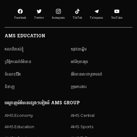
Facebook
Twitter
Instagram
TikTok
Telegram
YouTube
AMS EDUCATION
គណនី​របស់ខ្ញុំ
យុវជនឆ្នើម
ព្រឹត្តិការណ៍ព័ត៌មាន
អប់រំកុមារតូច
ចំណេះជីវិត
ព័ត៌មានអាហារូបករណ៍
ជំនាញ
ក្រុមការងារ
បណ្តាញព័ត៌មានផ្សេងៗទៀតពី AMS GROUP
AMS Economy
AMS Central
AMS Education
AMS Sports