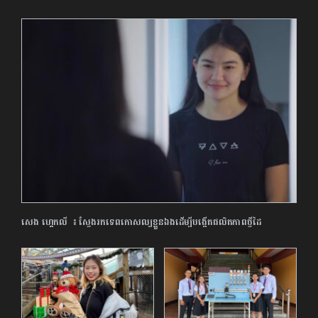
សេង ហ្គេកលី ៖ ស្វែងរកទេពកោសល្យខ្លួនឯងដើម្បីបង្កើតផលិតភាពថ្វីដៃ