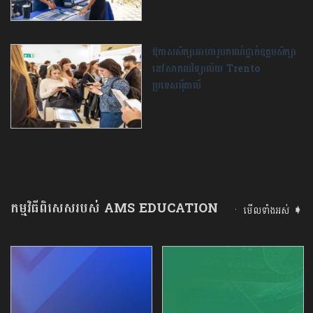
ឱកាសសិក្សាអាហារូបករណ៍ថ្នាក់ឧត្ដមសិក្សា
នៅសាកលវិទ្យាល័យ Trento
ប្រទេសអ៉ីតាលី
កម្មវិធីពិសេសរបស់ AMS EDUCATION
មើលទាំងអស់ ➧