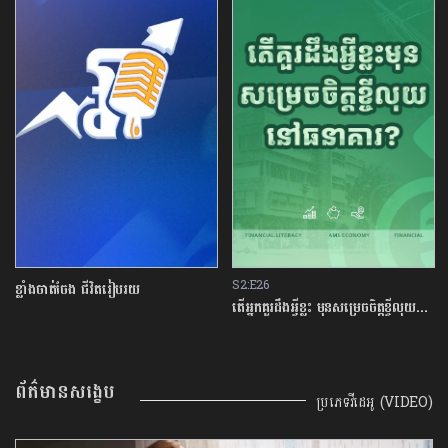
S2:E26
ខ្លាំងចាត់ចែង ជីវិតរៀបរយ
តើអ្នកគួរដឹងអ្វីខ្លះ មុនសម្រេចចិត្តខ្ចីលុយនៅធនាគារ?
ព័ត៌មានសង្ខេប
ប្រភេទវីដេអូ (VIDEO)