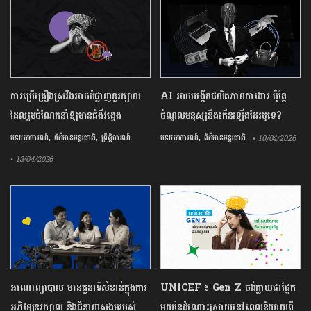
ការ​ប្រើគ្រឿង​ស្រវឹង​អាចបំផ្លាញ​ខួរក្បាល
AI អាចបង្កើនផលិតភាពការងារ ប៉ុន្តែ
ដែល​រួមចំណែក​នាំឱ្យ​មាន​ជំងឺ​វង្វេង
ចំណូលមនុស្សនឹងកើនឡើងដែរឬទេ?
,
,
,
បទយកការណ៍
ព័ត៌មានអន្តរជាតិ
ព្រឹត្តិការណ៍
បទយកការណ៍
ព័ត៌មានអន្តរជាតិ
• 10/04/2026
• 13/04/2026
អាណាព្យាបាល មានតួនាទីសំខាន់ក្នុងការ
UNICEF ៖ Gen Z ចង់ក្លាយ​ជា​ផ្នែក​
អភិវឌ្ឍខួរក្បាល និងជំនាញសង្គមរបស់
មួយ​នៃ​ដំណោះស្រាយ​នៅ​ពេល​និយាយ​ពី