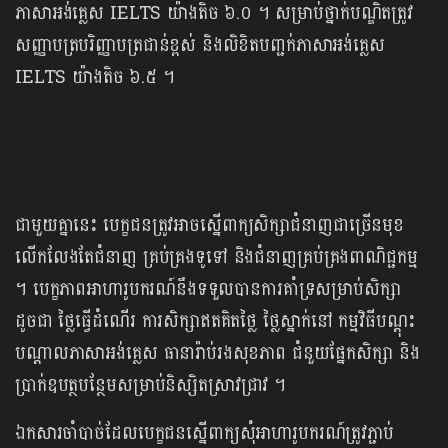
ភាសាអង់គ្លេស IELTS យ៉ាងតិច ៦.០ ។ សម្រាប់ថ្នាក់បណ្ឌិតត្រូវ
សញ្ញាបត្របរិញ្ញាបត្រជាន់ខ្ពស់ និងលិខិតបញ្ជក់ភាសាអង់គ្លេស
IELTS យ៉ាងតិច ៦.៥ ។
ជាមួយគ្នានេះ បេក្ខជនត្រូវអាចស្នើពាក្យសិក្សាជំនាញជាច្រើនមុខ
លើកលែងតែជំនាញ គ្រប់គ្រងទូទៅ និងជំនាញគ្រប់គ្រងពាណិជ្ជកម្ម
។ បេក្ខភាពអាហារូបករណ៍នឹងទទួលបានការគាំទ្រសម្រាប់សិក្សា
ដូចជា ថ្លៃធ្វើដំណើរ ការសិក្សាឥតគិតថ្លៃ ថ្លៃស្នាក់នៅ កម្មវិធីបណ្ដុះ
បណ្ដាលភាសាអង់គ្លេស ធានារ៉ាប់រងសុខភាព ជំនួយផ្នែកសិក្សា និង
ប្រាក់ឧបត្ថបន្ថែមសម្រាប់និស្សិតស្រាវជ្រាវ ។
ឯកសារចាំបាច់ដែលបេក្ខជនស្នើពាក្យសុំអាហារូបករណ៍ត្រូវភ្ជាប់