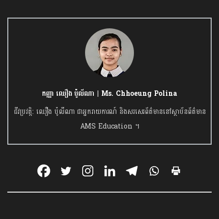
កញ្ញា ឈឿង ប៉ូលីណា | Ms. Chhoeung Polina
ជីវប្រវត្តិ: ឈឿង ប៉ូលីណា ជាអ្នករាយការណ៍ និងសរសេរព័ត៌មាននៅស្ថាប័នព័ត៌មាន
AMS Education ។