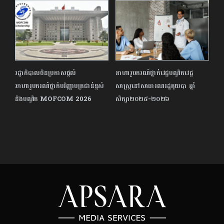
រដ្ឋាភិបាលចិន​ប្រកាស​ផ្តល់
អាហារូបករណ៍ថ្នាក់វេជ្ជបណ្ឌិតវេជ្ជ
អាហារូបករណ៍ថ្នាក់បរិញ្ញាបត្រជាន់ខ្ពស់
សាស្ត្រនៅសាធារណរដ្ឋគុយបា ឆ្នាំ
និងបណ្ឌិត MOFCOM 2026
សិក្សា២០២៥-២០២៦