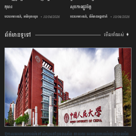
កុមារ
សុខភាព​ផ្លូវចិត្ត
,
,
បទយកការណ៍
អប់រំកុមារតូច
បទយកការណ៍
ព័ត៌មានអន្តរជាតិ
• 10/04/2026
• 10/04/2026
ព័ត៌មានទូទៅ
មើលទាំងអស់ ➧
ឱកាស​អាហារូបករណ៍​ទៅ​សិក្សា​នៅ​ប្រទេសចិន តាមរយៈអាហារូបករណ៍​រដ្ឋាភិបាលចិន​