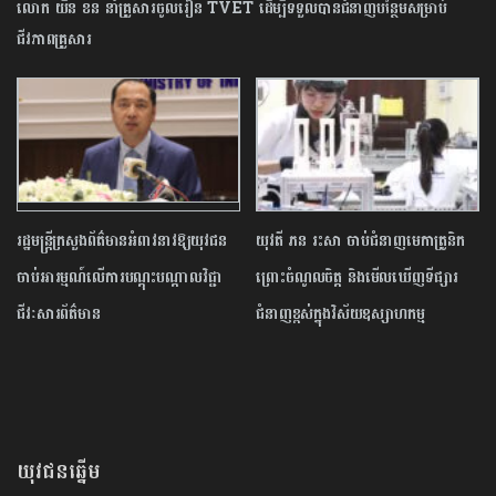
លោក យឺន ខន នាំគ្រួសារចូលរៀន TVET ដើម្បីទទួលបានជំនាញបន្ថែមសម្រាប់
ជីវភាពគ្រួសារ
រដ្ឋមន្រ្តីក្រសួងព័ត៌មាន​អំពាវនាវឱ្យ​យុវជន​
យុវតី ភន រះសា ចាប់ជំនាញមេកាត្រូនិក
ចាប់អារម្មណ៍លើការ​បណ្តុះបណ្តាល​វិជ្ជា
ព្រោះចំណូលចិត្ត និងមើលឃើញទីផ្សារ
ជីវៈ​សារ​ព័ត៌មាន
ជំនាញខ្ពស់ក្នុងវិស័យឧស្សាហកម្ម
យុវជនឆ្នើម