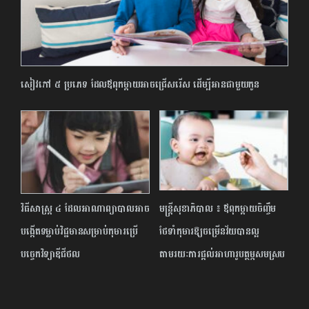
សៀវភៅ ៥ ប្រភេទ ដែលឪពុកម្ដាយអាចជ្រើសរើស ដើម្បីអានជាមួយកូន
វិធីសាស្ត្រ ៤ ដែលអាណាព្យាបាលអាច
មន្រ្តីសុខាភិបាល ៖ ឪពុកម្ដាយចិញ្ចឹម
បង្កើតទម្លាប់វិជ្ជមានសម្រាប់កុមារប្រើ
ថែទាំកុមារឱ្យចម្រើនវ័យបានល្អ
បច្ចេកវិទ្យាឌីជីថល
តាមរយៈការផ្តល់អាហារូបត្ថម្ភសមស្រប