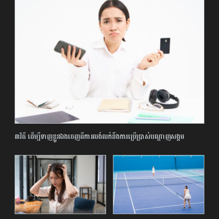
៣វិធី ដើម្បីទាញ​ខ្លួនឯងចេញពីការលង់លក់នឹងការប្រើប្រាស់បណ្តាញសង្គម