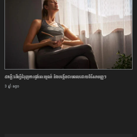
៥គន្លឹះដើម្បីជំរុញការផ្ចង់អារម្មណ៍ និងបង្កើនថាមពលដោយវិធីសាមញ្ញៗ
3 ឆ្នាំ ago