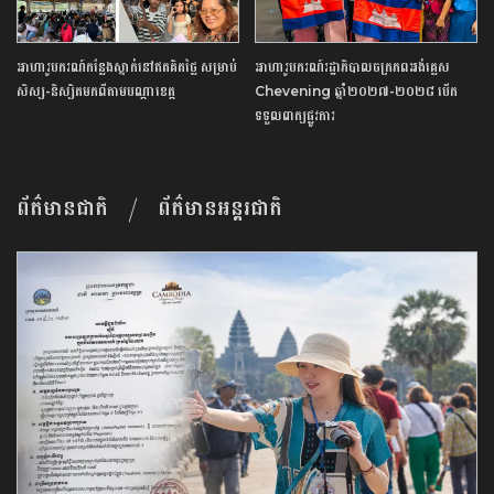
អាហារូបករណ៍​កន្លែង​ស្នាក់​នៅ​ឥត​គិត​ថ្លៃ​ ​សម្រាប់​
អាហារូបករណ៍​រដ្ឋាភិបាល​ចក្រភព​អង់គ្លេស​ ​
សិស្ស​-​និស្សិត​មកពី​តាម​បណ្តា​ខេត្ត​
Chevening​ ​ឆ្នាំ​២០២៧​-​២០២៨​ ​បើក​
ទទួល​ពាក្យ​ផ្លូវការ​
ព័ត៌មានជាតិ
ព័ត៌មានអន្តរជាតិ