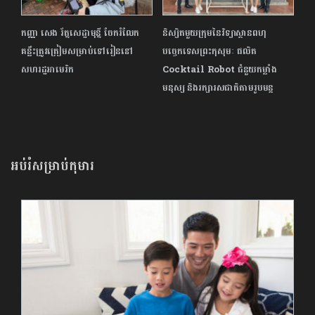
កញ្ញា សេង រ័ត្នសេដ្ឋាមុន្នី ចែករំលែក
និស្សិតមួយក្រុមនៃវិទ្យាស្ថានពហុ
គន្លឹះត្រូវត្រៀមសម្រាប់ទៅរៀននៅ
បច្ចេកទេស​ព្រះកុសុមៈ ផលិត
សហរដ្ឋអាមេរិក
Cocktail Robot ជំនួយកម្លាំង
មនុស្ស និងរក្សារសជាតិតាមរូបមន្ត
អប់រំសម្រាប់កុមារ