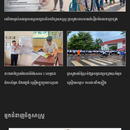
លើកកម្ពស់​សមត្ថភាព​ស្រាវជ្រាវ​បែប​វិទ្យាសាស្ត្រ​ ក្រសួង​ទេសចរណ៍​រៀបចំ​ចលនា​ប្រឡង​
ប្រណាំង​ស្នាដៃ​អត្ថបទ​ស្រាវជ្រាវ​ឆ្នើម​ក្នុង​វិស័យ​ទេសចរណ៍​ ​ឆ្នាំ​២០២៦​
នាយក​វិទ្យាល័យ​អប់រំ​ពិសេស​ ​៖ ​បេក្ខជន​
ក្រសួង​អប់រំ​ប្រាប់​ឱ្យ​បេក្ខជន​ប្រឡង​បាក់ឌុប​
ពិការ​ភ្នែក​ និង​គថ្លង់​ ត្រៀមខ្លួន​រួច​ជាស្រេច​
ត្រៀម​សម្ភារៈ​ការពារ​ទឹកភ្លៀង​
សម្រាប់​ប្រឡង​បាក់ឌុប ​ដោយ​បន្ត​តស៊ូ​មិន​
បោះបង់​
អ្នកជំនាញចិត្តសាស្រ្ត