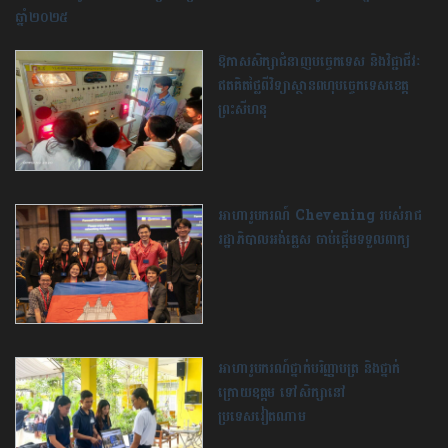
ឆ្នាំ​២០២៥
ឱកាសសិក្សា​ជំនាញបច្ចេកទេស និង​វិជ្ជាជីវៈ
ឥតគិតថ្លៃពីវិទ្យាស្ថានពហុបច្ចេកទេស​ខេត្ត
ព្រះសីហនុ
អាហារូបករណ៍ Chevening របស់រាជ
រដ្ឋាភិបាលអង់គ្លេស ចាប់ផ្តើមទទួលពាក្យ
អាហារូបករណ៍ថ្នាក់បរិញ្ញាបត្រ និងថ្នាក់
ក្រោយឧត្តម ទៅសិក្សា​នៅ
ប្រទេសវៀតណាម