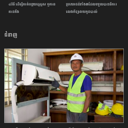
៤វិធី ដើម្បីកាត់បន្ថយស្រ្តេស ឬភាព
ប្រយោជន៍ទាំង៣ដែលទទួលបានពីការ
តានតឹង
លេងកីឡាវាយកូនបាល់
ជំនាញ