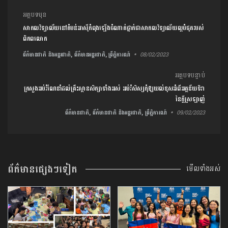
ការ​នាំទិស​ប្រកាស
អត្ថបទមុន
សាកលវិទ្យាល័យ​នៅ​តំបន់អាស៊ីកំពុងឡើងចំណាត់ថ្នាក់ជាសាកលវិទ្យាល័យ​ល្អបំផុត​របស់
ពិភពលោក
ព័ត៌មានជាតិ និងអន្តរជាតិ, ព័ត៌មានអន្តរជាតិ, ព្រឹត្តិការណ៍
08/02/2023
អត្ថបទបន្ទាប់
ក្រសួងអប់រំណែនាំ​ដល់គ្រឹះស្ថាន​សិក្សា​ទាំងអស់ អប់រំសិស្ស​កុំ​ឱ្យ​យល់ខុស​អំពីអត្ថន័យទិវា
នៃក្តីស្រឡាញ់
ព័ត៌មានជាតិ, ព័ត៌មានជាតិ និងអន្តរជាតិ, ព្រឹត្តិការណ៍
09/02/2023
ព័ត៌មានផ្សេងៗទៀត
មើលទាំងអស់