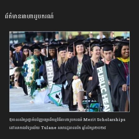
ព័ត៌មានអាហាររូបករណ៍
ឱកាសសិក្សាថ្នាក់បរិញ្ញាបត្រពីកម្មវិធីអាហារូបករណ៍ Merit Scholarships
នៅសាកលវិទ្យាល័យ Tulane សហរដ្ឋអាមេរិក ឆ្នាំសិក្សា២០២៥