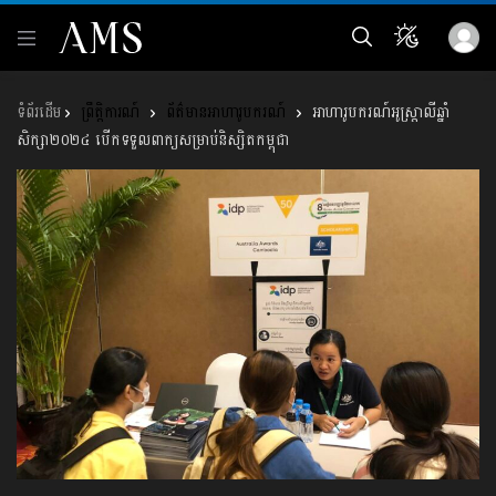
ព្រឹត្តិការណ៍
ព័ត៌មានអាហារូបករណ៍
អាហារូបករណ៍អូស្ដ្រាលីឆ្នាំ
សិក្សា២០២៤ បើកទទួលពាក្យសម្រាប់និស្សិតកម្ពុជា