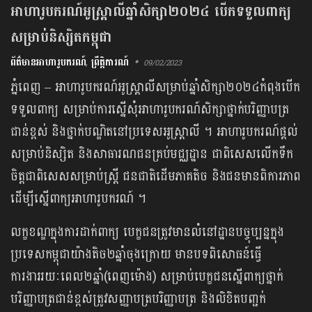
អាហារូបករណ៍អូស្ដ្រាលីឆ្នាំសិក្សា២០២៤ បើកទទួលពាក្យ
សម្រាប់និស្សិតកម្ពុជា
ព័ត៌មានអាហារូបករណ៍
,
ព្រឹត្តិការណ៍
09/02/2023
ភ្នំពេញ – អាហារូបករណ៍អូស្ដ្រាលីសម្រាប់​ឆ្នាំសិក្សា២០២៤កំពុងបើក
ទទួលពាក្យ សម្រាប់​ការ​ស្នើសុំអាហារូបករណ៍សិក្សាថ្នាក់បរិញ្ញាបត្រ
ជាន់ខ្ពស់ និងថ្នាក់បណ្ឌិតនៅប្រទេសអូស្រ្តាលី ។ អាហារូបករណ៍ផ្ដល់
សម្រាប់និស្សិត និងសាធារណជនគ្រប់មជ្ឈដ្ឋាន ជាពិសេសលើកទឹក
ចិត្តជាពិសេសសម្រាប់ស្ត្រី ជនជាតិដើមភាគតិច និងជនមានពិការភាព
ដើម្បីស្នើពាក្យអាហារូបករណ៍ ។
លក្ខខណ្ឌក្នុងការដាក់ពាក្យ បេក្ខជនត្រូវមានលំនៅដ្ឋានបច្ចុប្បន្នក្នុង
ប្រទេសកម្ពុជាយ៉ាងតិច២ឆ្នាំចុងក្រោយ មានបទពិសោធន៍ធ្វើ
ការងាររយៈពេល២ឆ្នាំ(ពេញម៉ោង) សម្រាប់បេក្ខជនស្នើពាក្យថ្នាក់
បរិញ្ញាបត្រជាន់ខ្ពស់ត្រូវសញ្ញាបត្របរិញ្ញាបត្រ និងលិខិតបញ្ជក់