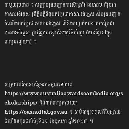
ជាមួយរួមមាន ៖ សញ្ញាបត្របញ្ជាក់ការសិក្សាដែលមានបងប្រែជា
ភាសាអង់គ្លេស ព្រឹត្តិបត្តិពិន្ទុបកប្រែជាភាសាអង់គ្លេស សំបុត្របញ្ជាក់
កំណើតបកប្រែជាភាសាអង់គ្លេស លិខិតបញ្ជាក់ការងារបកប្រែជា
ភាសាអង់គ្លេស ប្រវត្តិរូបសង្ខេបនៃកម្មវិធីសិក្សា (មានគំរូនៅក្នុង
ពាក្យទាញយក) ។
សម្រាប់ព័ត៌មានបន្ថែមអាចចូលទៅកាន់
https://www.australiaawardscambodia.org/s
cholarships/
និងដាក់ពាក្យតាមរយៈ
https://oasis.dfat.gov.au
។ ចាប់ពាក្យទទួលពីថ្ងៃផ្សាយ
ដំណឹងរហូតដល់ថ្ងៃទី០១ ខែឧសភា ឆ្នាំ២០២៣ ៕