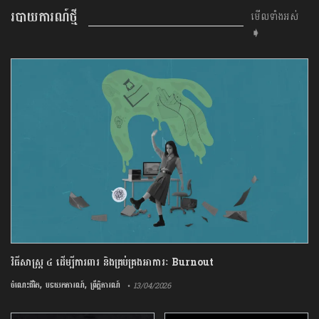
របាយការណ៍ថ្មី
មើលទាំងអស់
➧
វិធីសាស្រ្ត ៤ ​ដើម្បី​ការពារ និងគ្រប់គ្រង​អាការៈ Burnout
,
,
ចំណេះជីវិត
បទយកការណ៍
ព្រឹត្តិការណ៍
• 13/04/2026