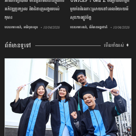
អាណាព្យាបាល មានតួនាទីសំខាន់ក្នុងការ
UNICEF ៖ Gen Z ចង់ក្លាយ​ជា​ផ្នែក​
អភិវឌ្ឍខួរក្បាល និងជំនាញសង្គមរបស់
មួយ​នៃ​ដំណោះស្រាយ​នៅ​ពេល​និយាយ​ពី
កុមារ
សុខភាព​ផ្លូវចិត្ត
,
,
បទយកការណ៍
អប់រំកុមារតូច
បទយកការណ៍
ព័ត៌មានអន្តរជាតិ
• 10/04/2026
• 10/04/2026
ព័ត៌មានទូទៅ
មើលទាំងអស់ ➧