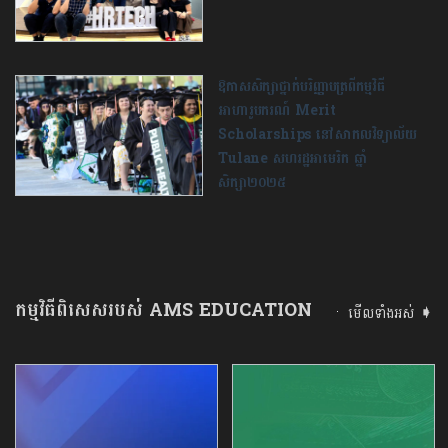
ឱកាសសិក្សាថ្នាក់បរិញ្ញាបត្រពីកម្មវិធី
អាហារូបករណ៍ Merit
Scholarships នៅសាកលវិទ្យាល័យ
Tulane សហរដ្ឋអាមេរិក ឆ្នាំ
សិក្សា២០២៥
កម្មវិធីពិសេសរបស់ AMS EDUCATION
មើលទាំងអស់ ➧