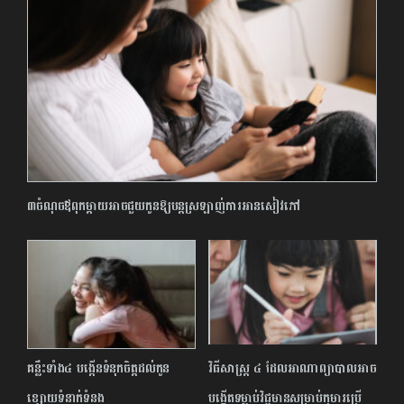
៣ចំណុចឪពុកម្ដាយអាចជួយកូនឱ្យបន្តស្រឡាញ់ការអានសៀវភៅ
គន្លឹះទាំង៤ បង្កើនទំនុកចិត្តដល់កូន
វិធីសាស្ត្រ ៤ ដែលអាណាព្យាបាលអាច
ខ្សោយទំនាក់ទំនង
បង្កើតទម្លាប់វិជ្ជមានសម្រាប់កុមារប្រើ