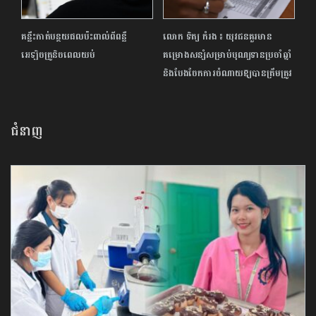
គន្លឹះកាត់បន្ថយផលប៉ះពាល់ពីពន្លឺ
លោក ទិត្យ កំរង ៖ យុវជនគួរមាន
អេឡិចត្រូនិចពេលយប់
គម្រោងសន្សំសម្រាប់បុណ្យទានប្រចាំឆ្នាំ
និងបែងចែកការចំណាយឱ្យបានត្រឹមត្រូវ
ជំនាញ