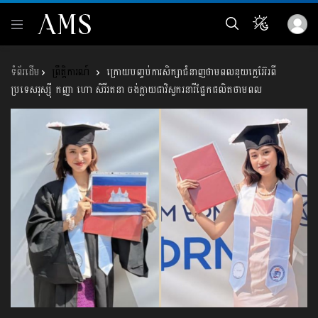
ព្រឹត្តិការណ៍
ក្រោយបញ្ចប់ការសិក្សា​ជំនាញថាមពលនុយក្លេអ៊ែរពី
ប្រទេសរុស្ស៊ី កញ្ញា ហោ សិរីរតនា ចង់ក្លាយជាវិស្វករនារីផ្នែកផលិតថាមពល