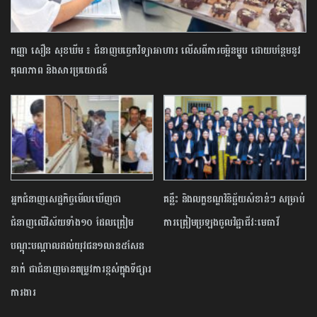
កញ្ញា សឿន សុខឃីម ៖ ជំនាញបច្ចេកវិទ្យាអាហារ លើសពីការចម្អិនម្ហូប ដោយបន្ថែមនូវ
គុណភាព និងសារប្រយោជន៍
អ្នកជំនាញសេដ្ឋកិច្ច​មើលឃើញថា
គន្លឹះ​ និង​លក្ខខណ្ឌ​វិនិច្ឆ័យ​សំខាន់​ៗ​ សម្រាប់​
ជំនាញលើវិស័យទាំង១០ ដែលត្រៀម​
ការ​ត្រៀម​ប្រឡង​ចូល​វិជ្ជាជីវៈ​មេធាវី​
បណ្តុះបណ្តាល​ដល់យុវជន១លាន៥សែន
នាក់ ជាជំនាញមានតម្រូវការខ្ពស់ក្នុងទីផ្សារ​
ការងារ