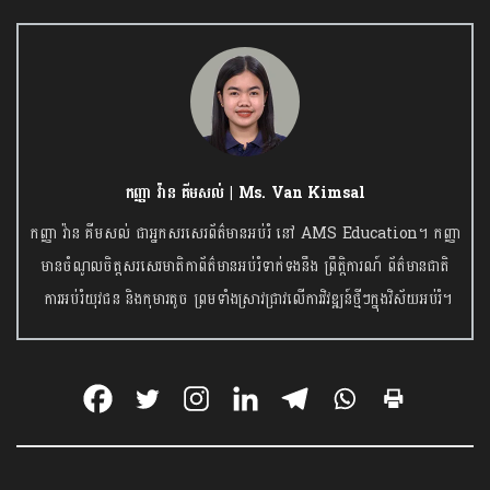
កញ្ញា វ៉ាន គីមសល់ | Ms. Van Kimsal
កញ្ញា វ៉ាន គីមសល់ ជាអ្នកសរសេរព័ត៌មានអប់រំ នៅ AMS Education។ កញ្ញា
មានចំណូលចិត្តសរសេរមាតិកាព័ត៌មានអប់រំទាក់ទងនឹង ព្រឹត្តិការណ៍ ព័ត៌មានជាតិ
ការអប់រំយុវជន និងកុមារតូច ព្រមទាំងស្រាវជ្រាវលើការវិវឌ្ឍន៍ថ្មីៗក្នុងវិស័យអប់រំ។