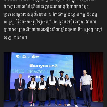
ជំនាញដែលពាក់ព័ន្ធនឹងជំនាញនេះអាចបម្រើប្រយោជន៏ជូន
ប្រទេសកម្ពុជាបានច្រើនដូចជា ខាងកសិកម្ម ឧស្សាហកម្ម និងវេជ្ជ
សាស្រ្ត ចំណែកខាងរូបវិទ្យាកម្ដៅ អាចចូលទៅបំពេញការងារនៅ
គ្រប់រោងចក្រផលិតថាមពលអគ្គិសនីជាច្រើនដូចជា ទឹក ធ្យូងថ្ម កម្ដៅ
សូទ្បា ជាដើម។