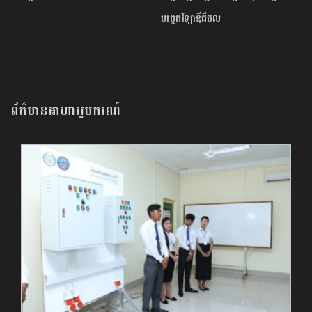
បច្ចេកវិទ្យាឌីជីថល
ព័ត៌មានអាហាររូបករណ៍