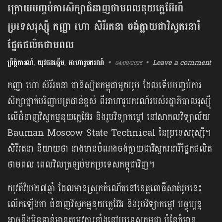
ក្រោយបញ្ចប់ការសិក្សា​ជំនាញថាមពលនុយក្លេអ៊ែរពី
ប្រទេសរុស្ស៊ី កញ្ញា ហោ សិរីរតនា ចង់ក្លាយជាវិស្វករនារី
ផ្នែកផលិតថាមពល
ព្រឹត្តិការណ៍
,
យុវជនឆ្នើម
,
អាហារូបករណ៍
Leave a comment
04/09/2025
កញ្ញា ហោ សិរីរតនា ជានិស្សិតកម្ពុជាមួយរូប ដែលទើបបញ្ចប់ការ
សិក្សាថ្នាក់បរិញ្ញាបត្រជាន់ខ្ពស់ ពីអាហារូបករណ៍របស់រដ្ឋាភិបាលរុស្ស៊ី
លើជំនាញវិស្វកម្មនុយក្លេអ៊ែរ និងរូបវិទ្យាកម្ដៅ នៅសាកលវិទ្យាល័យ
Bauman Moscow State Technical នៃប្រទេសរុស្សី​។
សិរីរតនា និយាយថា នាងមានបំណងចង់ក្លាយជាវិស្វករនារីផ្នែកផលិត
ថាមពល ពេល​វិលត្រឡ​ប់​មក​ប្រទេស​កម្ពុជាវិញ។
យុវតីវ័យ២៧ឆ្នាំ ដែលមានស្រុកកំណើត​នៅ​ខេត្តពោធិ៍សាត់រូបនេះ
លើកឡើងថា ជំនាញវិស្វកម្មនុយក្លេអ៊ែរ និងរូបវិទ្យាកម្ដៅ បច្ចុប្បន្ន
អាចនឹងមិនទាន់មានតម្រូវការខ្លាំងនៅប្រទេសកម្ពុជា ប៉ុន្តែក៏មាន