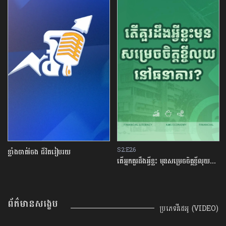
S2:E26
ខ្លាំងចាត់ចែង ជីវិតរៀបរយ
តើអ្នកគួរដឹងអ្វីខ្លះ មុនសម្រេចចិត្តខ្ចីលុយនៅធនាគារ?
ព័ត៌មានសង្ខេប
ប្រភេទវីដេអូ (VIDEO)