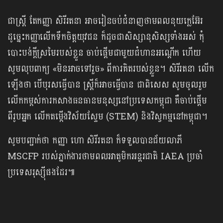
ជាស្រ្តី តែកញ្ញា សិរីរតនា អាចរៀនចប់ជំនាញថាមពលនុយក្លេអ៊ែរ
ដូច្នេះកញ្ញាលើកទឹកចិត្តយុវជន ក៏ដូចជាសិស្សានុសិស្ស​ទាំងអស់ កុំ
បោះបង់ក្ដីស្រមៃរបស់ខ្លួន ចាប់ផ្តើមជាមួយជំហានអណ្តើក ហើយ​
សូមលុបពាក្យ «មិនអាចទៅរួច» ពីការគិតរបស់ខ្លួន។ សិរីរតនា លើក
ឡើងថា បើបុរសធ្វើបាន ស្ត្រីក៏អាចធ្វើបាន ជាពិសេស សូមចូលរួម
លើកកម្ពស់ការកសាងធនធានមនុស្សនៅប្រទេសកម្ពុជា គឺចាប់ផ្តើម
ពីរូបអ្នក លើកតម្កើងវិស័យស្ទែម (STEM) និងវិស្វកម្មនៅកម្ពុជា។
សូមបញ្ជាក់ថា កញ្ញា ហោ សិរីរតនា ក៏ទទួលបានជ័យលាភី
MSCFP របស់ភ្នាក់ងារថាមពលអាតូមិកអន្តរជាតិ IAEA ប្រចាំ
ប្រទេសរុស្ស៊ីផងដែរ៕