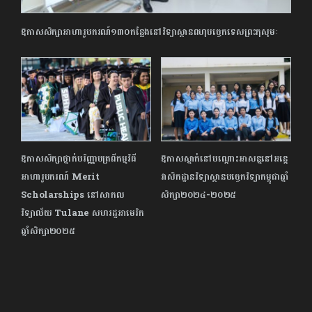
ឱកាសសិក្សាអាហារូបករណ៍១៣០កន្លែងនៅវិទ្យាស្ថានពហុបច្ចេកទេសព្រះកុសុមៈ
ឱកាសសិក្សាថ្នាក់បរិញ្ញាបត្រពីកម្មវិធី
ឱកាសស្នាក់នៅបណ្ដោះអាសន្ននៅអន្តេ
អាហារូបករណ៍ Merit
វាសិកដ្ឋានវិទ្យាស្ថានបច្ចេកវិទ្យាកម្ពុជាឆ្នាំ
Scholarships នៅសាកល
សិក្សា២០២៤-២០២៥
វិទ្យាល័យ Tulane សហរដ្ឋអាមេរិក
ឆ្នាំសិក្សា២០២៥