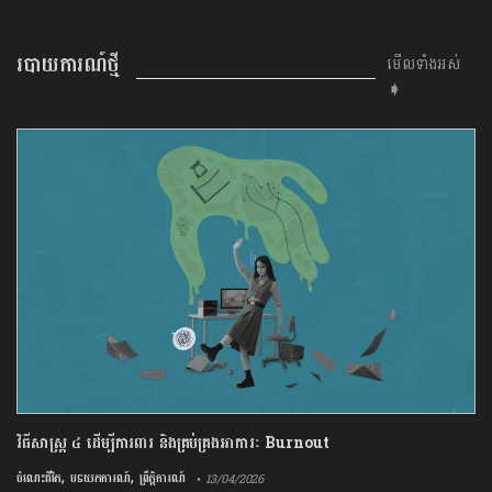
របាយការណ៍ថ្មី
មើលទាំងអស់
➧
វិធីសាស្រ្ត ៤ ​ដើម្បី​ការពារ និងគ្រប់គ្រង​អាការៈ Burnout
,
,
ចំណេះជីវិត
បទយកការណ៍
ព្រឹត្តិការណ៍
• 13/04/2026