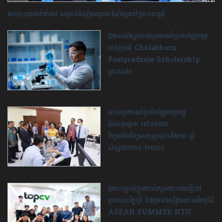
អាហារូបករណ៍ទាំង៥ សម្រាប់និស្សិតអន្តរជាតិសិក្សានៅប្រទេសតួគី
ឱកាសសិក្សាអាហារូបករណ៍ថ្នាក់បរិញ្ញាបត្រ
ជាន់ខ្ពស់ពី Chulabhorn
Postgraduate Scholarship
ប្រទេសថៃ
អាហារូបករណ៍ថ្នាក់បរិញ្ញាបត្រចក្ខុ
គិលានុបដ្ឋាក នៅសាកល
វិទ្យាល័យវិទ្យាសាស្ត្រសុខាភិបាល ឆ្នាំ
សិក្សា២០២៤-២០២៥
ឱកាសផ្លាស់ប្ដូរការសិក្សារយៈពេលខ្លីនៅ
ប្រទេសសឹង្ហបុរី និងប្រទេសវៀតណាមពីកម្មវិធី
ASEAN SUMMER NTU