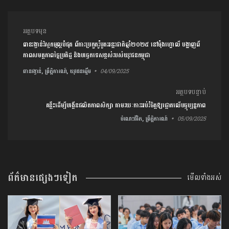
ការ​នាំទិស​ប្រកាស
អត្ថបទមុន
ពានរង្វាន់វិស្វកម្មល្អបំផុត ពីការប្រកួតរ៉ូបូតអន្តរជាតិឆ្នាំ២០២៥ នៅម៉ុងហ្គោលី បង្ហាញពី
ភាពសមត្ថភាពច្នៃប្រតិដ្ឋ និង​បច្ចេកទេសខ្ពស់របស់យុវជន​កម្ពុជា
ពានរង្វាន់, ព្រឹត្តិការណ៍, យុវជនឆ្នើម
04/09/2025
អត្ថបទបន្ទាប់
គន្លឹះដើម្បីបង្កើនផលិតភាពសិក្សា តាមរយៈការអប់រំចិត្តឱ្យផ្តោតលើបច្ចុប្បន្នភាព
ចំណេះជីវិត, ព្រឹត្តិការណ៍
05/09/2025
ព័ត៌មានផ្សេងៗទៀត
មើលទាំងអស់