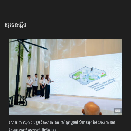
យុវជនឆ្នើម
លោក ជា ឈួង ៖ បន្ទប់ទឹកសាធារណៈជាផ្នែកមួយដ៏សំខាន់ក្នុងវិស័យសាធារណៈ
ដែលគួរយកចិត្តទុកដាក់ និងកែលម្អ