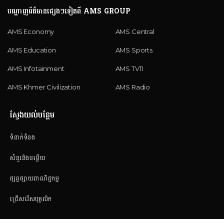
បណ្តាញព័ត៌មានផ្សេងៗទៀតពី AMS GROUP
AMS Economy
AMS Central
AMS Education
AMS Sports
AMS Infotainment
AMS TV11
AMS Khmer Civilization
AMS Radio
ស្វែងយល់បន្ថែម
ទំនាក់ទំនង
សំនួរនិងចម្លើយ
ផ្សព្វផ្សាយពាណិជ្ជកម្ម
ជ្រើសរើសបុគ្គលិក