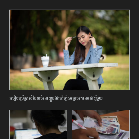
របៀបប្រើប្រាស់វិន័យចំពោះខ្លួនឯងដើម្បីសម្រេចគោលដៅអ្វីមួយ