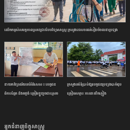
លើកកម្ពស់​សមត្ថភាព​ស្រាវជ្រាវ​បែប​វិទ្យាសាស្ត្រ​ ក្រសួង​ទេសចរណ៍​រៀបចំ​ចលនា​ប្រឡង​
ប្រណាំង​ស្នាដៃ​អត្ថបទ​ស្រាវជ្រាវ​ឆ្នើម​ក្នុង​វិស័យ​ទេសចរណ៍​ ​ឆ្នាំ​២០២៦​
នាយក​វិទ្យាល័យ​អប់រំ​ពិសេស​ ​៖ ​បេក្ខជន​
ក្រសួង​អប់រំ​ប្រាប់​ឱ្យ​បេក្ខជន​ប្រឡង​បាក់ឌុប​
ពិការ​ភ្នែក​ និង​គថ្លង់​ ត្រៀមខ្លួន​រួច​ជាស្រេច​
ត្រៀម​សម្ភារៈ​ការពារ​ទឹកភ្លៀង​
សម្រាប់​ប្រឡង​បាក់ឌុប ​ដោយ​បន្ត​តស៊ូ​មិន​
បោះបង់​
អ្នកជំនាញចិត្តសាស្រ្ត