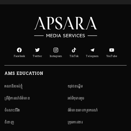
Facebook
Twitter
Instagram
TikTok
Telegram
YouTube
AMS EDUCATION
គណនី​របស់ខ្ញុំ
យុវជនឆ្នើម
ព្រឹត្តិការណ៍ព័ត៌មាន
អប់រំកុមារតូច
ចំណេះជីវិត
ព័ត៌មានអាហារូបករណ៍
ជំនាញ
ក្រុមការងារ