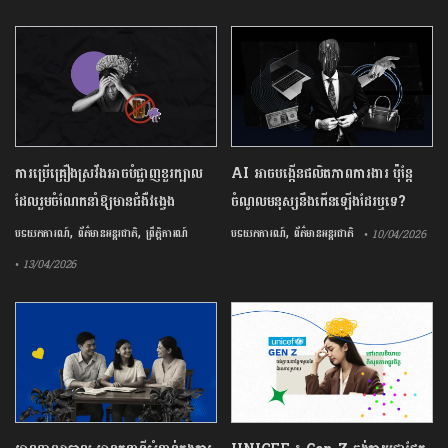
ការ​ប្រើគ្រឿង​ស្រវឹង​អាចបំផ្លាញ​ខួរក្បាល
AI អាចបង្កើនផលិតភាពការងារ ប៉ុន្តែ
ដែល​រួមចំណែក​នាំឱ្យ​មាន​ជំងឺ​វង្វេង
ចំណូលមនុស្សនឹងកើនឡើងដែរឬទេ?
,
,
,
បទយកការណ៍
ព័ត៌មានអន្តរជាតិ
ព្រឹត្តិការណ៍
បទយកការណ៍
ព័ត៌មានអន្តរជាតិ
• 10/04/2026
• 13/04/2026