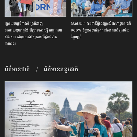
ក្រោយបញ្ចប់ការសិក្សា​ជំនាញ
ស.ស.យ.ក រាជធានីភ្នំពេញផ្ដល់អាហារូបករណ៍
ថាមពលនុយក្លេអ៊ែរពីប្រទេសរុស្ស៊ី កញ្ញា ហោ
១០០% ចំនួន៥៩កន្លែង នៅសាកលវិទ្យាល័យ
សិរីរតនា ចង់ក្លាយជាវិស្វករនារីផ្នែកផលិត
ចំនួនប្រាំ
ថាមពល
ព័ត៌មានជាតិ
ព័ត៌មានអន្តរជាតិ