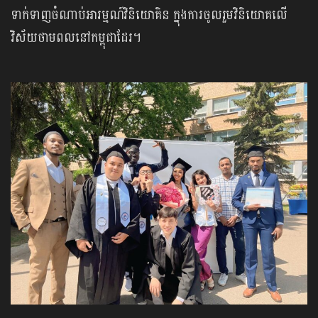
ទាក់ទាញចំណាប់អារម្មណ៍វិនិយោគិន ក្នុងការចូលរួមវិនិយោគលើ
វិស័យថាមពលនៅកម្ពុជាដែរ។