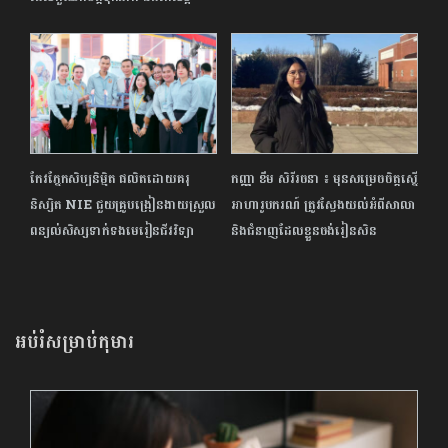
កែវភ្នែកសិប្បនិម្មិត ផលិតដោយគរុ
កញ្ញា ខឹម សិរីរចនា ៖ មុនសម្រេច​ចិត្ត​ស្នើ​
និស្សិត NIE ជួយ​គ្រូបង្រៀន​ងាយស្រួល
អាហារូបករណ៍ ត្រូវ​ស្វែង​យល់អំពីសាលា
ពន្យល់សិស្សទាក់ទងមេរៀនជីវវិទ្យា
និង​ជំនាញ​ដែលខ្លួន​ចង់រៀនសិន
អប់រំសម្រាប់កុមារ