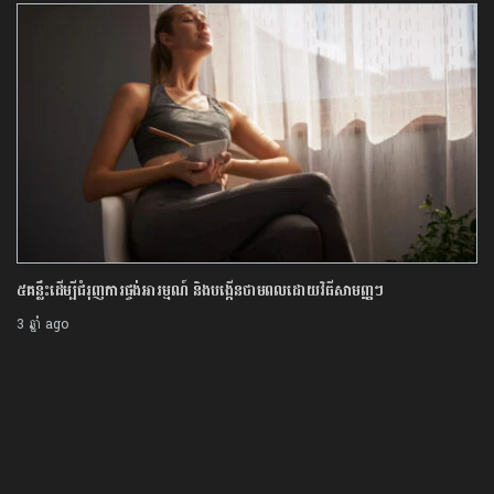
៥គន្លឹះដើម្បីជំរុញការផ្ចង់អារម្មណ៍ និងបង្កើនថាមពលដោយវិធីសាមញ្ញៗ
3 ឆ្នាំ ago