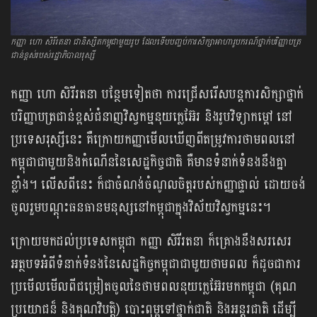
កញ្ញា ហោ សិរីរតនា ជានិស្សិតកម្ពុជាមួយរូប ដែលទើបបញ្ចប់ការសិក្សាអាហារូបករណ៍ថ្នាក់បរិញ្ញាបត្រ
ជាន់ខ្ពស់របស់រដ្ឋាភិបាលរុស្សី
កញ្ញា ហោ សិរីរតនា បន្ថែមទៀតថា ការជ្រើសរើសបន្តការសិក្សាថ្នាក់
បរិញ្ញាបត្រជាន់ខ្ពស់ជំនាញវិស្វកម្មនុយក្លេអ៊ែរ និងរូបវិទ្យាកម្តៅ នៅ
ប្រទេសរុស្សីនេះ គឺក្រោយ​កញ្ញាមើលឃើញពីតម្រូវការថាមពលនៅ
កម្ពុជាជាមួយនិងកំណើននៃសេដ្ឋកិច្ចជាតិ គឺមានទំនាក់ទំនងនឹងគ្នា
ខ្លាំង។ លើសពីនេះ ក៏​ជាចំណង់ចំណូលចិត្តរបស់កញ្ញាផ្ទាល់ ដោយ​ចង់
ចូលរួមបណ្តុះធនធានមនុស្សនៅកម្ពុជាក្នុងវិស័យវិស្វកម្មនេះ។
ក្រោយ​មក​ដល់ប្រទេស​កម្ពុជា កញ្ញា សិរីរតនា ក៏​គ្រោង​នឹងសរសេរ
អត្ថបទអំពីទំនាក់ទំនងនៃសេដ្ឋកិច្ចកម្ពុជាជាមួយថាមពល ក៏ដូចជាការ
ប្រមើលមើលពីជម្រៀតចូលនៃថាមពលនុយក្លេអ៊ែរមកកម្ពុជា (គុណ
ប្រយោជន៏ និងគុណវិបត្តិ) បោះពុម្ពទៅថ្នាក់ជាតិ និងអន្តរជាតិ ដើម្បី