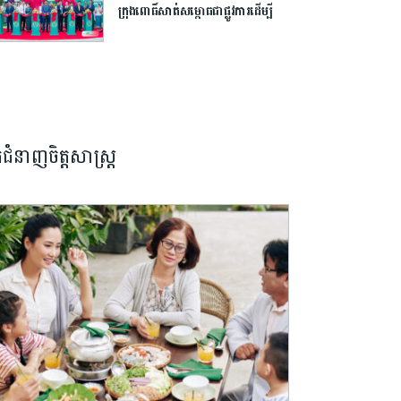
ក្រុង​ពោធិ៍សាត់​សម្ពោធ​ជា​ផ្លូវការ​​ដើម្បី​
បើក​ឱកាស​ដល់​យុវជន​កម្ពុជា​បន្ត​ការ​សិក្សា​
នៅ​ក្រៅ​ប្រទេស​
នកជំនាញចិត្តសាស្រ្ត