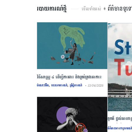
របាយការណ៍ថ្មី
ព័ត៌មានទូទ
មើលទាំងអស់ ➧
វិធីសាស្រ្ត ៤ ​ដើម្បី​ការពារ និងគ្រប់គ្រង​អាការៈ
,
,
Burnout
ចំណេះជីវិត
បទយកការណ៍
ព្រឹត្តិការណ៍
• 13/04/2026
តួកគី ផ្តល់អាហារ
សម្រាប់ឆ្នាំស
ព័ត៌មានអាហារូបករណ