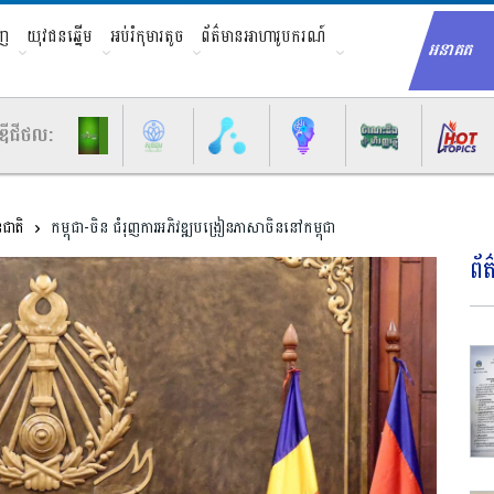
ាញ
យុវជនឆ្នើម
អប់រំកុមារតូច
ព័ត៌មានអាហារូបករណ៍
អនាគត
Sear
ឌីជីថល:
នជាតិ
កម្ពុជា-ចិន ជំរុញ​ការ​អភិវឌ្ឍបង្រៀនភាសាចិននៅ​កម្ពុជា
ព័