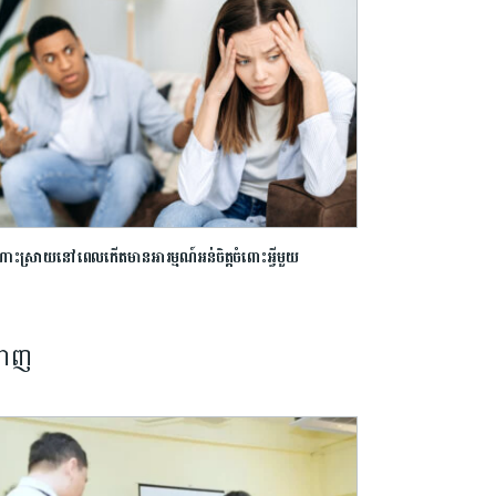
ោះស្រាយនៅពេលកើតមានអារម្មណ៍អន់ចិត្តចំពោះអ្វីមួយ
នាញ