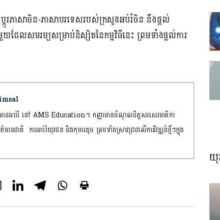
ស់ប្តូរភាសាចិន-ភាសាបរទេសរបស់ក្រសួងអប់រំចិន នឹងផ្តល់
មួយដែលសមរម្យសម្រាប់និស្សិតនៃកម្មវិធីនេះ ព្រមទាំងផ្តល់ការ
Kimsal
ព័ត៌មានអប់រំ នៅ AMS Education។ កញ្ញាមានចំណូលចិត្តសរសេរមាតិកា
័ត៌មានជាតិ ការអប់រំយុវជន និងកុមារតូច ព្រមទាំងស្រាវជ្រាវលើការវិវឌ្ឍន៍ថ្មីៗក្នុង
យុ