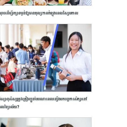
ុចដើម្បី​រក្សាទម្ងន់ឱ្យមានតុល្យភាពកំឡុងពេលវិស្សមកាល
ិស្សានុសិស្ស​ត្រូវ​ត្រៀម​ខ្លួន​បែប​ណា​ពេល​ឡើង​មក​បន្ត​ការ​សិក្សា​នៅ​
ល​វិទ្យាល័យ​?