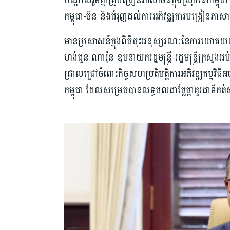
បណ្ដាលរួមគ្នាគ្រូបង្រៀនភាសាចិនក្នុងស្រុកនៅកម្ពុជា”
កម្ពុជា-ចិន និងជំរុញដល់ការអភិវឌ្ឍការបង្រៀនភាសា
មានប្រសាសន៍ក្នុងពិធីចុះអនុស្សរណៈនៃការយោគយល់គ
ហង់ជួន ណារ៉ុន ឧបនាយករដ្ឋមន្រ្តី រដ្ឋមន្រ្តីក្រ
ជ្រាលជ្រៅចំពោះកិច្ចសហប្រតិបត្តិការអភិវឌ្ឍកម្មវិ
កម្ពុជា ដែលសម្រេចបានលទ្ធផលជាផ្លែផ្កាគួរជាទីកត់