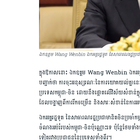
ឯកឧត្តម Wang Wenbin ឯកអគ្គរដ្ឋទូត នៃសាធារណរដ្ឋប្រជាមាន
ក្នុង​ឱកាស​នោះ ឯកឧត្តម Wang Wenbin ឯកអគ្គរដ្
បញ្ជាក់ថា ការចុះអនុស្សរណៈនៃការយោគយល់គ្នានេះ គ
ប្រទេសកម្ពុជា-ចិន ដោយនឹងផ្តោតលើវិស័យសំខាន់ក្ន
ដែល​បង្ហាញពីការរីកចម្រើន និងសារៈសំខាន់នៃការអប
ឯកអគ្គរដ្ឋទូត នៃសាធារណរដ្ឋប្រជាមានិតចិនប្រចាំកម
ចំណងអប់រំរបស់កម្ពុជា-ចិនប៉ុណ្ណោះទេ ប៉ុន្តែថែមទា
ទៀតរវាងប្រជាជននៃប្រទេសទាំងពីរ។