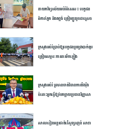
២០២៦​
នាយក​វិទ្យាល័យ​អប់រំ​ពិសេស​ ​៖ ​បេក្ខជន​
ពិការ​ភ្នែក​ និង​គថ្លង់​ ត្រៀមខ្លួន​រួច​ជាស្រេច​
សម្រាប់​ប្រឡង​បាក់ឌុប ​ដោយ​បន្ត​តស៊ូ​មិន​
បោះបង់​
ក្រសួង​អប់រំ​ប្រាប់​ឱ្យ​បេក្ខជន​ប្រឡង​បាក់ឌុប​
ត្រៀម​សម្ភារៈ​ការពារ​ទឹកភ្លៀង​
ក្រសួង​អប់រំ ​ព្រមាន​ចាត់​វិធានការ​តឹងរ៉ឹង​
ចំពោះ​អ្នក​ធ្វើឱ្យ​បែកធ្លាយ​ប្រធាន​វិញ្ញាសា​
បាក់ឌុប ​អាច​ឈានដល់​ការ​បណ្តេញ​ចេញ​
ពី​ក្របខណ្ឌ​
សាលារៀន​អន្តរជាតិ​វ៉េស្ទឡាញន៍​ ​សាខា​