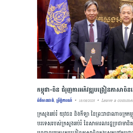
កម្ពុជា-ចិន ជំរុញ​ការ​អភិវឌ្ឍបង្រៀនភាសាចិនន
ព័ត៌មានជាតិ
,
ព្រឹត្តិការណ៍
Leave a comme
18/08/2025
ក្រសួងអប់រំ យុវជន និងកីឡា នៃព្រះរាជាណាចក្រកម្ពុជ
បរទេស​របស់ក្រសួងអប់រំ នៃសាធារណរដ្ឋ​ប្រជាមានិត