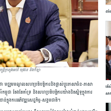
៥ចំណ
្រ្តីក្រសួងអប់រំ យុវជន និងកីឡា
់ថា មជ្ឈមមណ្ឌលសហប្រតិបត្តិការនិងផ្លាស់ប្តូរភាសាចិន-ភាសា
តើ​ស
ពុជា តែងតែគាំទ្រ និងសហប្រតិបត្តិការយ៉ាងជិតស្និទ្ធក្នុងការ
សាក
់ក្នុងការអភិវឌ្ឍសេដ្ឋកិច្ច-សង្គមជាតិ។