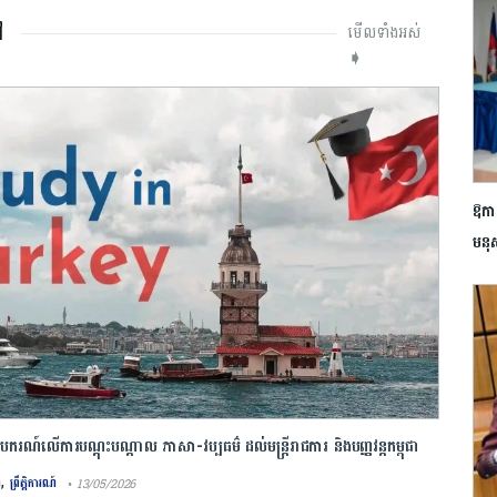
ៅ
មើលទាំងអស់
➧
ឱកា
មនុ
ូបករណ៍លើការ​បណ្តុះបណ្តាល ភាសា-វប្បធម៌ ដល់មន្ត្រីរាជការ និងបញ្ញវន្តកម្ពុជា
ិក្សា២០២៦-២០២៧
,
៍
ព្រឹត្តិការណ៍
• 13/05/2026