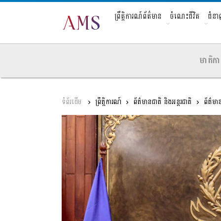
ព្រឹត្តិការណ៍ព័ត៌មាន
ចំណេះជីវិត
ជំន
មាតិកា
ព្រឹត្តិការណ៍
ព័ត៌មានជាតិ និងអន្តរជាតិ
ព័ត៌មា