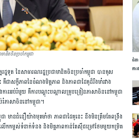
ិតចិនប្រចាំកម្ពុជា
ជំនា
ការង
ឋទូត នៃសាធារណរដ្ឋប្រជាមានិតចិនប្រចាំកម្ពុជា បានគូស
ឺជាសក្ខីភាពនៃចំណងមិត្តភាព និងភាពជាដៃគូដ៏រឹងមាំរវាង
ុងការអប់រំមួយ គឺការបណ្តុះបណ្តាលគ្រូបង្រៀនភាសាចិននៅកម្ពុជា
់រំភាសាចិននៅកម្ពុជា។
្ពុជា មានជំនឿយ៉ាងមុតមាំថា ភាពជាដៃគូនេះ នឹងមិនត្រឹមតែពង្រឹង
ំងលើកកម្ពស់ទំនាក់ទំនង និងមិត្តភាពកាន់តែស៊ីជម្រៅថែមមួយកម្រិត