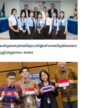
សសិក្សាអាហារូបករណ៍ចំនួន៤៥កន្លែងនៅសាកលវិទ្យាល័យធនធាន
ស្សឆ្នាំសិក្សា២០២៤-២០២៥