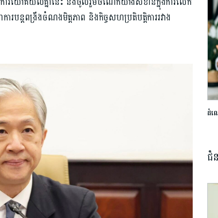
ៈ នៃការយោគយល់គ្នានេះ នឹងចូលរួមចំណែកយ៉ាងសំខាន់ក្នុងការលើក
ារបន្តពង្រឹងចំណងមិត្តភាព និងកិច្ចសហប្រតិបត្តិការរវាង
ដំណ
ជំ