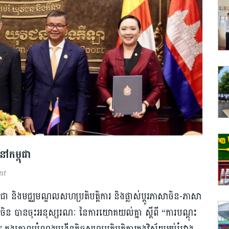
ៅ​កម្ពុជា
nt
ា និងមជ្ឈមណ្ឌល​សហប្រតិបត្តិការ និង​ផ្លាស់ប្តូរ​ភាសាចិន-ភាសា
ចិន បានចុះ​អនុស្សរណៈ នៃការ​យោគយល់គ្នា ស្តីពី “ការបណ្ដុះ