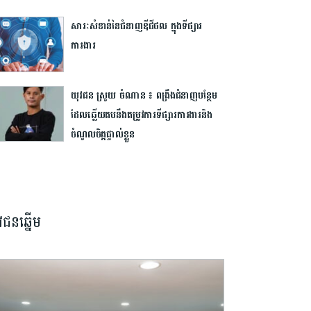
សារៈសំខាន់នៃជំនាញឌីជីថល ក្នុងទីផ្សារ​
ការងារ
យុវជន ស្រូយ ចំណាន ៖ ពង្រឹងជំនាញបន្ថែម
ដែលឆ្លើយតបនឹងតម្រូវការទីផ្សារការងារនិង
ចំណូលចិត្តផ្ទាល់ខ្លួន
វជនឆ្នើម