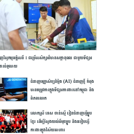
ញ​វិស្វកម្ម​អគ្គិសនី​ ​៖ ​ជម្រើស​សិក្សា​ដ៏​មាន​សក្តានុពល ​ជាមួយ​ទីផ្សារ​
ារ​ធំ​ទូលាយ​
ជំនាញ​បញ្ញា​សិប្បនិម្មិត (AI) ជំនាញ​ថ្មី កំពុង​
មាន​តម្រូវការ​ក្នុង​ទីផ្សារ​ការងារ​នៅ​កម្ពុជា និង​
ពិភពលោក
លោកស្រី ទេស ចាន់រស្មី រៀន​ជំនាញ​ធ្វើម្ហូប​
ខ្មែរ ដើម្បី​ស្វែង​យល់​ពីមុខ​ម្ហូប​ និង​របៀប​ធ្វើ
ការងារ​ក្នុង​វិស័យ​អាហារ