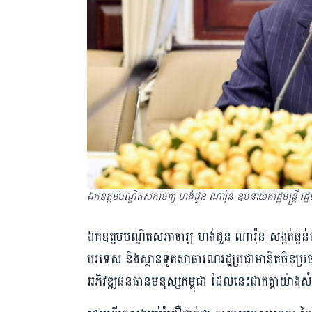
ឯកឧត្តមបណ្ឌិតសភាចារ្យ ហង់ជួន ណារ៉ុន ឧបនាយករដ្ឋមន្រ្តី រដ្ឋមន
ឯកឧត្តមបណ្ឌិតសភាចារ្យ ហង់ជួន ណារ៉ុន សង្កត់ធ្ងន
បរទេស និងស្ថានទូតសាធារណរដ្ឋប្រជាមានិតចិនប្រចាំកម្
អភិវឌ្ឍធនធានមនុស្សកម្ពុជា ដែលនេះជាកត្តាយ៉ាងសំខាន