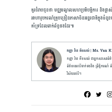
គួរជំរាបជូនថា មជ្ឈមណ្ឌលសហប្រតិបត្តិការ និងផ្លា
អាហារូបករណ៍គ្រូបង្រៀនភាសាចិនអន្តរជាតិក្នុងចំនួន
គាំទ្រដែលពាក់ព័ន្ធផងដែរ៕
កញ្ញា វ៉ាន គីមសល់ | Ms. Van 
កញ្ញា វ៉ាន គីមសល់ ជាអ្នកសរសេរ
ព័ត៌មានអប់រំទាក់ទងនឹង ព្រឹត្តិការណ៍ ព
វិស័យអប់រំ។