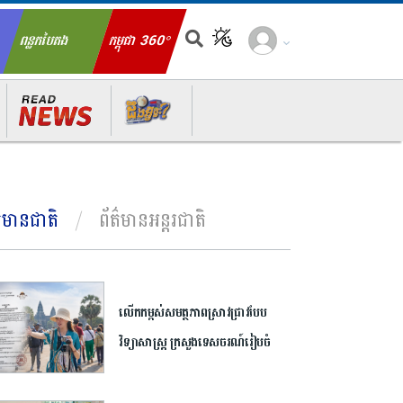
ពន្លកបៃតង
កម្ពុជា 360°
ch for:
ត៌មានជាតិ
ព័ត៌មានអន្តរជាតិ
លើកកម្ពស់​សមត្ថភាព​ស្រាវជ្រាវ​បែប​
វិទ្យាសាស្ត្រ​ ក្រសួង​ទេសចរណ៍​រៀបចំ​
ចលនា​ប្រឡង​ប្រណាំង​ស្នាដៃ​អត្ថបទ​
ស្រាវជ្រាវ​ឆ្នើម​ក្នុង​វិស័យ​ទេសចរណ៍​ ​ឆ្នាំ​