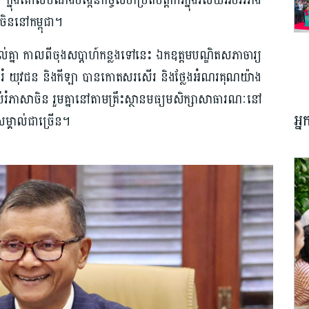
 ក្នុង​គោលបំណងបង្កើនកិច្ចសហប្រតិបត្តិការក្នុងវិស័យអប់រំរវាង
ចិននៅកម្ពុជា។
្នា កាលពីចុងសប្តាហ៍​កន្លងទៅនេះ ឯកឧត្តមបណ្ឌិតសភាចារ្យ
សួងអប់រំ យុវជន និងកីឡា បានកោតសរសើរ និងថ្លែងអំណរគុណយ៉ាង
ធីអប់រំភាសាចិន រួមគ្នានៅតាមគ្រឹះស្ថានមធ្យមសិក្សាសាធារណៈនៅ
អ្
សម្គាល់ជាច្រើន។