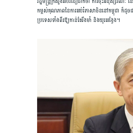
រដ្ឋមន្រ្តីក្រសួងអប់រំជឿជាក់ថា ការចុះអនុស្សរណ
កម្ពស់គុណភាពនៃការអប់រំភាសាចិននៅកម្ពុជា ក៏ដូចជាក
ប្រទេសទាំងពីរឱ្យកាន់តែរឹងមាំ និងយូរអង្វែង។