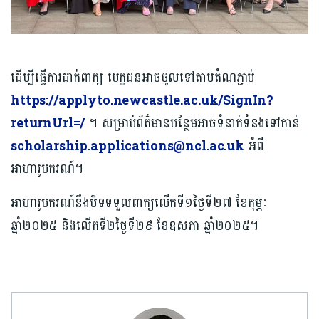
ដើម្បីធ្វើការដាក់ពាក្យ បេក្ខជនអាចចូលទៅតាមតំណភ្ជាប់
https://applyto.newcastle.ac.uk/SignIn?
returnUrl=/
។ សម្រាប់ព័ត៌មានបន្ថែមអាចទំនាក់ទំនងទៅកាន់
scholarship.applications@ncl.ac.uk
អំពី
អាហារូបករណ៍។
អាហារូបករណ៍នឹងបិទទទួលពាក្យលើកទី១ថ្ងៃទី២៧ ខែកុម្ភៈ
ឆ្នាំ២០២៥ និងលើកទី២ថ្ងៃទី២៩ ខែឧសភា ឆ្នាំ២០២៥។