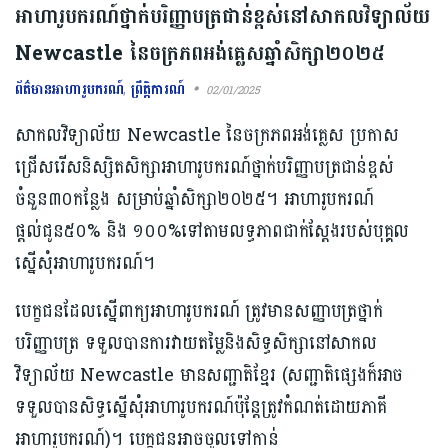
អាហារូបករណ៍ថ្នាក់បរិញ្ញាបត្រជាន់ខ្ពស់នៅសាកលវិទ្យាល័យ
Newcastle នៃចក្រភពអង់គ្លេសឆ្នាំសិក្សា២០២៥
ព័ត៌មានអាហារូបករណ៍
,
ព្រឹត្តិការណ៍
02/01/2025
សាកលវិទ្យាល័យ Newcastle នៃចក្រភពអង់គ្លេស ប្រកាស
ជ្រើសរើសនិស្សិតសិក្សាអាហារូបករណ៍ថ្នាក់បរិញ្ញាបត្រជាន់ខ្ពស់
ចំនួន៣០កន្លែង សម្រាប់ឆ្នាំសិក្សា២០២៥។ អាហារូបករណ៍
ផ្ដល់ជូន៥០% និង ១០០%ទៅតាមលទ្ធភាពជាក់ស្ដែងរបស់បុគ្គល
ស្នើសុំអាហារូបករណ៍។
បេក្ខជនដែលស្នើពាក្យអាហារូបករណ៍ ត្រូវមានសញ្ញាបត្រថ្នាក់
បរិញ្ញាបត្រ ទទួលបានការវាយតម្លៃនិងសិទ្ធសិក្សានៅសាកល
វិទ្យាល័យ Newcastle មានសញ្ជាតិខ្មែរ (សញ្ជាតិផ្សេងក៏អាច
ទទួលបានសិទ្ធស្នើសុំអាហារូបករណ៍ប៉ុន្តែត្រូវកំណត់ដោយភាគី
អាហារូបករណ៍)។ បេក្ខជនអាចចូលទៅកាន់