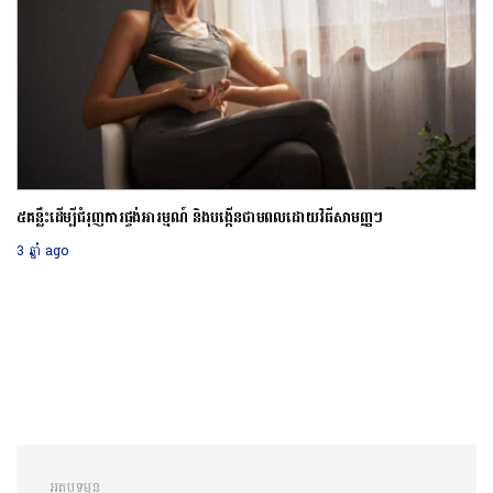
៥គន្លឹះដើម្បីជំរុញការផ្ចង់អារម្មណ៍ និងបង្កើនថាមពលដោយវិធីសាមញ្ញៗ
3 ឆ្នាំ ago
អត្ថបទមុន