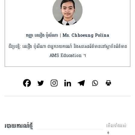
កញ្ញា ឈឿង ប៉ូលីណា | Ms. Chhoeung Polina
ជីវប្រវត្តិ: ឈឿង ប៉ូលីណា ជាអ្នករាយការណ៍ និងសរសេរព័ត៌មាននៅស្ថាប័នព័ត៌មាន
AMS Education ។
របាយការណ៍ថ្មី
មើលទាំងអស់
➧