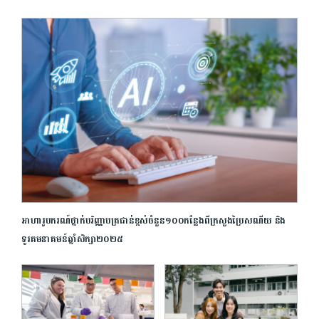
អាហារូបករណ៍ថ្នាក់បរិញ្ញាបត្រជាន់ខ្ពស់ចំនួន១០០កន្លែងពីក្រសួងប្រៃសណីយ និង
ទូរគមនាគមន៍ឆ្នាំសិក្សា២០២៥