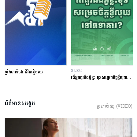
S2:E26
ខ្លាំងចាត់ចែង ជីវិតរៀបរយ
តើអ្នកគួរដឹងអ្វីខ្លះ មុនសម្រេចចិត្តខ្ចីលុយនៅធនាគារ?
ព័ត៌មានសង្ខេប
ប្រភេទវីដេអូ (VIDEO)