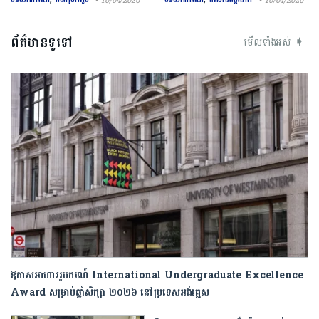
• 10/04/2026
• 10/04/2026
ព័ត៌មានទូទៅ
មើលទាំងអស់ ➧
ឱកាសអាហាររូបករណ៍ International Undergraduate Excellence
Award សម្រាប់ឆ្នាំសិក្សា ២០២៦ នៅប្រទេស​អង់គ្លេស