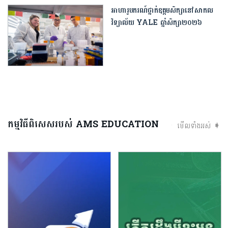
អាហារូបករណ៍ថ្នាក់ឧត្ដមសិក្សានៅសាកល
វិទ្យាល័យ YALE ឆ្នាំសិក្សា២០២៦
កម្មវិធីពិសេសរបស់ AMS EDUCATION
មើលទាំងអស់ ➧