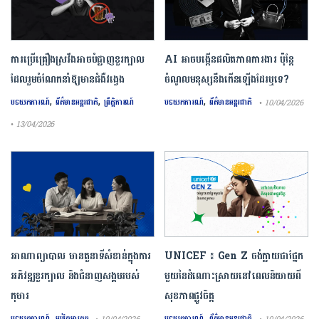
ការ​ប្រើគ្រឿង​ស្រវឹង​អាចបំផ្លាញ​ខួរក្បាល
AI អាចបង្កើនផលិតភាពការងារ ប៉ុន្តែ
ដែល​រួមចំណែក​នាំឱ្យ​មាន​ជំងឺ​វង្វេង
ចំណូលមនុស្សនឹងកើនឡើងដែរឬទេ?
,
,
,
បទយកការណ៍
ព័ត៌មានអន្តរជាតិ
ព្រឹត្តិការណ៍
បទយកការណ៍
ព័ត៌មានអន្តរជាតិ
• 10/04/2026
• 13/04/2026
អាណាព្យាបាល មានតួនាទីសំខាន់ក្នុងការ
UNICEF ៖ Gen Z ចង់ក្លាយ​ជា​ផ្នែក​
អភិវឌ្ឍខួរក្បាល និងជំនាញសង្គមរបស់
មួយ​នៃ​ដំណោះស្រាយ​នៅ​ពេល​និយាយ​ពី
កុមារ
សុខភាព​ផ្លូវចិត្ត
,
,
បទយកការណ៍
អប់រំកុមារតូច
បទយកការណ៍
ព័ត៌មានអន្តរជាតិ