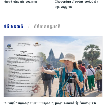
សិស្ស​-​និស្សិត​មកពី​តាម​បណ្តា​ខេត្ត​
Chevening​ ​ឆ្នាំ​២០២៧​-​២០២៨​ ​បើក​
ទទួល​ពាក្យ​ផ្លូវការ​
ព័ត៌មានជាតិ
ព័ត៌មានអន្តរជាតិ
លើកកម្ពស់​សមត្ថភាព​ស្រាវជ្រាវ​បែប​វិទ្យាសាស្ត្រ​ ក្រសួង​ទេសចរណ៍​រៀបចំ​ចលនា​ប្រឡង​