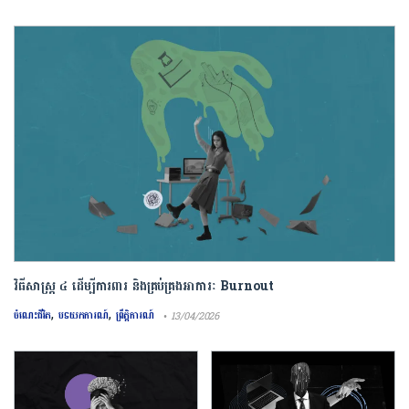
វិធីសាស្រ្ត ៤ ​ដើម្បី​ការពារ និងគ្រប់គ្រង​អាការៈ Burnout
,
,
ចំណេះជីវិត
បទយកការណ៍
ព្រឹត្តិការណ៍
• 13/04/2026