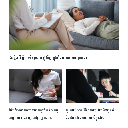
៥គន្លឹះដើម្បីថែទាំសុខភាពផ្លូវចិត្ត ក្នុងដំណាក់កាលព្យាបាល
វិធីកត់សម្គាល់ស្ថានភាពផ្លូវចិត្ត ដែលគួរ​
ឆ្លុះបញ្ចាំងជាវិធីដែលយុវវ័យមិនគួរមើល
សម្រាក​ពីបណ្តាញសង្គមមួយរយៈ
រំលងនៅពេលបាត់បង់ខ្លួនឯង