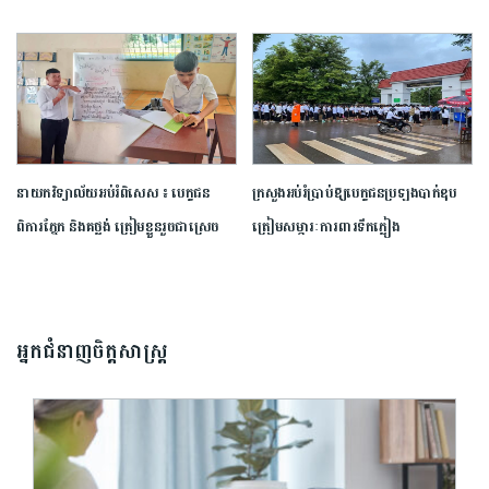
ប្រណាំង​ស្នាដៃ​អត្ថបទ​ស្រាវជ្រាវ​ឆ្នើម​ក្នុង​វិស័យ​ទេសចរណ៍​ ​ឆ្នាំ​២០២៦​
នាយក​វិទ្យាល័យ​អប់រំ​ពិសេស​ ​៖ ​បេក្ខជន​
ក្រសួង​អប់រំ​ប្រាប់​ឱ្យ​បេក្ខជន​ប្រឡង​បាក់ឌុប​
ពិការ​ភ្នែក​ និង​គថ្លង់​ ត្រៀមខ្លួន​រួច​ជាស្រេច​
ត្រៀម​សម្ភារៈ​ការពារ​ទឹកភ្លៀង​
សម្រាប់​ប្រឡង​បាក់ឌុប ​ដោយ​បន្ត​តស៊ូ​មិន​
បោះបង់​
អ្នកជំនាញចិត្តសាស្រ្ត