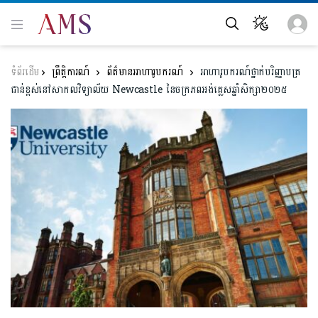
ព្រឹត្តិការណ៍
ព័ត៌មានអាហារូបករណ៍
អាហារូបករណ៍ថ្នាក់បរិញ្ញាបត្រ
ជាន់ខ្ពស់នៅសាកលវិទ្យាល័យ Newcastle នៃចក្រភពអង់គ្លេសឆ្នាំសិក្សា២០២៥