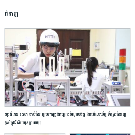
ជំនាញ
យុវតី ភន រះសា ចាប់ជំនាញមេកាត្រូនិកព្រោះចំណូលចិត្ត និងមើលឃើញទីផ្សារជំនាញ
ខ្ពស់ក្នុងវិស័យឧស្សាហកម្ម