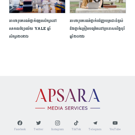
អាហារូបករណ៍ថ្នាក់ឧត្ដមសិក្សានៅ
អាហារូបករណ៍ថ្នាក់បរិញ្ញាបត្រជាន់ខ្ពស់
សាកលវិទ្យាល័យ YALE ឆ្នាំ
និងថ្នាក់ត្រៀមបណ្ឌិតនៅប្រទេសសឹង្ហបុរី
សិក្សា២០២៦
ឆ្នាំ២០២៦
Facebook
Twitter
Instagram
TikTok
Telegram
YouTube