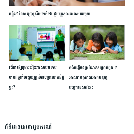
គន្លឹះ៥ នៃ​ការប្រាស្រ័យ​ទាក់ទង ជួយ​គ្រួសារមានសុភមង្គល
តើការឱ្យ​កុមារ​រៀន​ភាសាបរទេស
ចង់បង្កើតទម្លាប់អានសម្រាប់កូន ?
ចាប់ពីថ្នាក់មត្តេយ្យផ្តល់ផលប្រយោជន៍អ្វី
អាណាព្យាបាលអាចអនុវត្ត
ខ្លះ?
បច្ចេកទេស៨នេះ
ព័ត៌មានអាហាររូបករណ៍