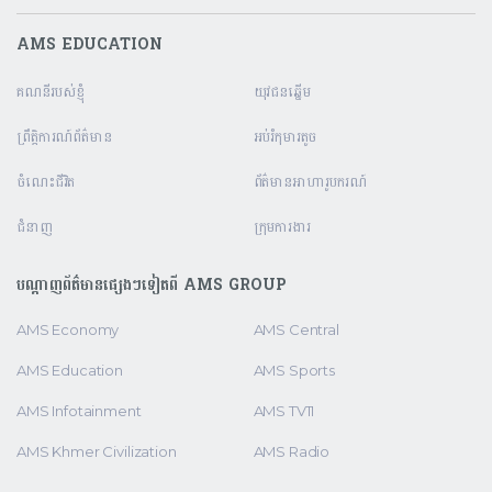
AMS EDUCATION
គណនី​របស់ខ្ញុំ
យុវជនឆ្នើម
ព្រឹត្តិការណ៍ព័ត៌មាន
អប់រំកុមារតូច
ចំណេះជីវិត
ព័ត៌មានអាហារូបករណ៍
ជំនាញ
ក្រុមការងារ
បណ្តាញព័ត៌មានផ្សេងៗទៀតពី AMS GROUP
AMS Economy
AMS Central
AMS Education
AMS Sports
AMS Infotainment
AMS TV11
AMS Khmer Civilization
AMS Radio