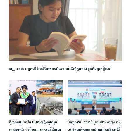
កញ្ញា សេង ហ្គេកលី ចែករំលែកបទពិសោធន៍ដើម្បីក្លាយជាអ្នកនិពន្ធសៀវភៅ
អ៊ូ ថុងបញ្ញាដេវីដ យុវជនឆ្នើមមួយរូប
ក្រសួងអប់រំ រកឃើញបេក្ខជន៤ក្រុម បន្ត
របស់កម្ពុជា ជាប់អាហារូបករណ៍ជំនាញ
ទៅវគ្គពាក់កណ្ដាលផ្ដាច់ព្រ័ត្រក្នុងកម្មវិធី