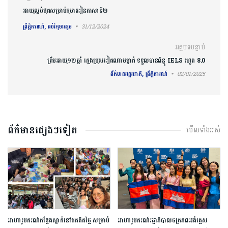
ការ​នាំទិស​ប្រកាស
អាយុល្អបំផុតសម្រាប់កុមាររៀនភាសាទី២
ព្រឹត្តិការណ៍, អប់រំកុមារតូច
31/12/2024
អត្ថបទបន្ទាប់
ត្រឹមអាយុ១២ឆ្នាំ ក្មេងប្រុសវៀតណាមម្នាក់ ទទួលបានពិន្ទុ IELS រហូត 8.0
ព័ត៌មានអន្តរជាតិ, ព្រឹត្តិការណ៍
02/01/2025
ព័ត៌មានផ្សេងៗទៀត
មើលទាំងអស់
អាហារូបករណ៍​កន្លែង​ស្នាក់​នៅ​ឥត​គិត​ថ្លៃ​ ​សម្រាប់​
អាហារូបករណ៍​រដ្ឋាភិបាល​ចក្រភព​អង់គ្លេស​ ​