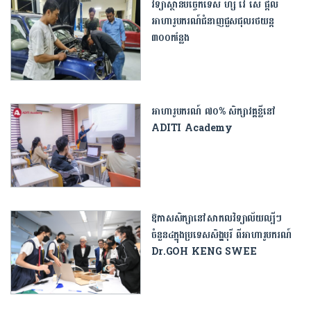
វិទ្យាស្ថានបច្ចេកទេស ហ្សឺ វ៉េ សេ ផ្តល់
អាហារូបករណ៍ជំនាញជួសជុលរថយន្ត
៣០០កន្លែង
អាហារូបករណ៍ ៧០% សិក្សាវគ្គខ្លីនៅ
ADITI Academy
ឱកាសសិក្សានៅសាកលវិទ្យាល័យល្បីៗ
ចំនួន៤ក្នុង​ប្រទេស​សិង្ហបុរី ពីអាហារូបករណ៍
Dr.GOH KENG SWEE