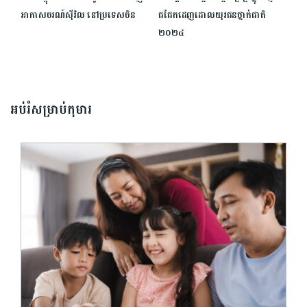
អាកាសចរណ៍ស៊ីវិល នៅ​ប្រទេសចិន
ជជែកដេញដោលយុវជនថ្នាក់ជាតិ
២០២៤
អប់រំសម្រាប់កុមារ