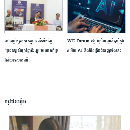
រាជបណ្ឌិត្យសភាកម្ពុជាលើកទឹកចិត្ត
WE Forum បង្ហាញជំនាញចាំបាច់ក្នុង
យុវជនឱ្យសិក្សាវិជ្ជាជីវៈម្ហូបអាហារគាំទ្រ
សម័យ AI និងវិធីពង្រឹងជំនាញទាំងនេះ
វិស័យទេសចរណ៍
យុវជនឆ្នើម