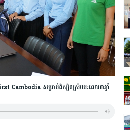
rst Cambodia សម្រាប់និស្សិតស្រីរយៈពេល៣ឆ្នាំ