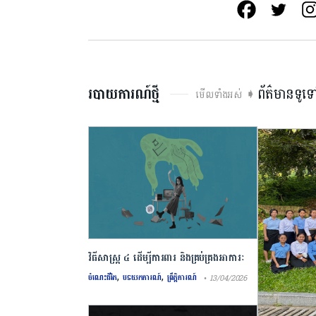
របាយការណ៍ថ្មី
ព័ត៌មានទូទ
មើលទាំងអស់ ➧
វិធីសាស្រ្ត ៤ ​ដើម្បី​ការពារ និងគ្រប់គ្រង​អាការៈ
,
,
Burnout
ចំណេះជីវិត
បទយកការណ៍
ព្រឹត្តិការណ៍
• 13/04/2026