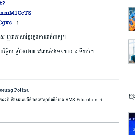
t?
jnmM1CcTS-
Cgvs
។
លេស ឬជាភាសាខ្មែរក្នុងការដាក់ពាក្យ។
 ខែវិច្ឆិកា ឆ្នាំ២០២៣ វេលាម៉ោង១១:៣០ នាទីយប់៕
hhoeung Polina
យុ
ករាយការណ៍ និងសរសេរព័ត៌មាននៅស្ថាប័នព័ត៌មាន AMS Education ។