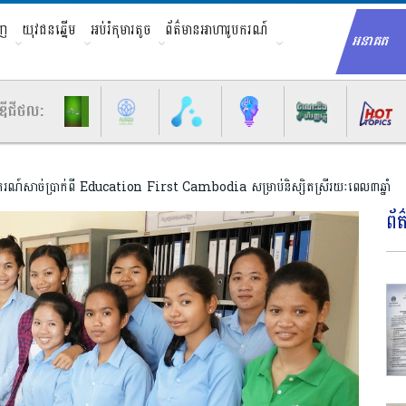
ាញ
យុវជនឆ្នើម
អប់រំកុមារតូច
ព័ត៌មានអាហារូបករណ៍
អនាគត
Sear
ឌីជីថល:
ករណ៍សាច់ប្រាក់ពី Education First Cambodia សម្រាប់និស្សិតស្រីរយៈពេល៣ឆ្នាំ
ព័