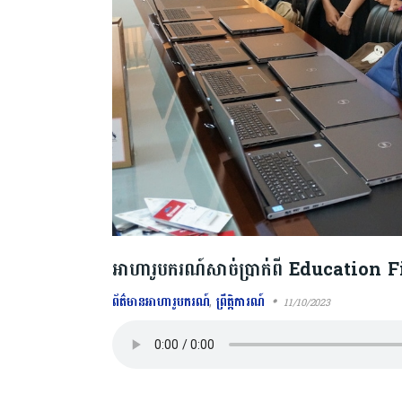
អាហារូបករណ៍សាច់ប្រាក់ពី Education Fi
ព័ត៌មានអាហារូបករណ៍
,
ព្រឹត្តិការណ៍
11/10/2023