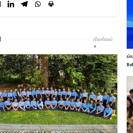
ៅ
មើលទាំងអស់
➧
សិស្ស
Robo