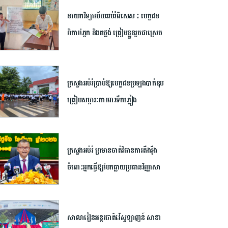
២០២៦​
នាយក​វិទ្យាល័យ​អប់រំ​ពិសេស​ ​៖ ​បេក្ខជន​
ពិការ​ភ្នែក​ និង​គថ្លង់​ ត្រៀមខ្លួន​រួច​ជាស្រេច​
សម្រាប់​ប្រឡង​បាក់ឌុប ​ដោយ​បន្ត​តស៊ូ​មិន​
បោះបង់​
ក្រសួង​អប់រំ​ប្រាប់​ឱ្យ​បេក្ខជន​ប្រឡង​បាក់ឌុប​
ត្រៀម​សម្ភារៈ​ការពារ​ទឹកភ្លៀង​
ក្រសួង​អប់រំ ​ព្រមាន​ចាត់​វិធានការ​តឹងរ៉ឹង​
ចំពោះ​អ្នក​ធ្វើឱ្យ​បែកធ្លាយ​ប្រធាន​វិញ្ញាសា​
បាក់ឌុប ​អាច​ឈានដល់​ការ​បណ្តេញ​ចេញ​
ពី​ក្របខណ្ឌ​
សាលារៀន​អន្តរជាតិ​វ៉េស្ទឡាញន៍​ ​សាខា​