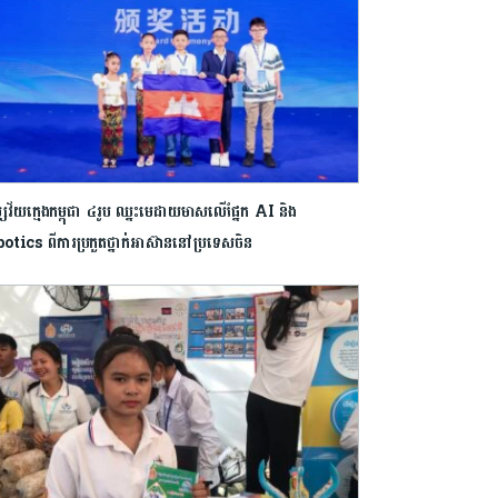
​វ័យ​ក្មេង​កម្ពុជា​ ​៤​រូប ​ឈ្នះ​មេដាយ​មាស​លើ​ផ្នែក​ ​AI​ ​និង​ ​
tics​ ​ពី​ការ​ប្រកួត​ថ្នាក់​អាស៊ាន​នៅ​ប្រទេស​ចិន​