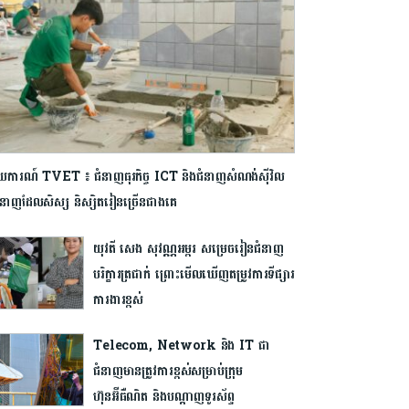
យការណ៍ TVET ៖ ជំនាញធុរកិច្ច ICT និងជំនាញសំណង់ស៊ីវិល
ំនាញដែលសិស្ស និស្សិត​រៀនច្រើនជាងគេ
យុវតី សេង សុវណ្ណអម្ពរ សម្រេចរៀនជំនាញ
បរិក្ខារត្រជាក់ ព្រោះមើលឃើញតម្រូវការទីផ្សារ
ការងារខ្ពស់
Telecom, Network និង IT ជា
ជំនាញមានត្រូវការខ្ពស់សម្រាប់ក្រុម
ហ៊ុនអ៊ីធឺណិត និងបណ្ដាញទូរស័ព្ទ