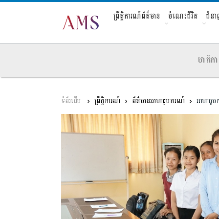
ព្រឹត្តិការណ៍ព័ត៌មាន
ចំណេះជីវិត
ជំន
មាតិកា
ព្រឹត្តិការណ៍
ព័ត៌មានអាហារូបករណ៍
អាហារូប