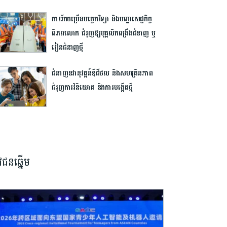
ការរីកចម្រើនបច្ចេកវិទ្យា និងបញ្ហាសេដ្ឋកិច្ច
ពិភពលោក ជំរុញឱ្យ​បុគ្គលិកពង្រឹងជំនាញ ឬ
រៀនជំនាញថ្មី
ជំនាញ​នវានុវត្តន៍​ឌីជីថល និង​សហគ្រិនភាព
ជំរុញ​ការ​វិនិយោគ និង​ការ​បង្កើត​ថ្មី
វជនឆ្នើម