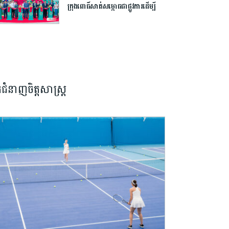
ក្រុង​ពោធិ៍សាត់​សម្ពោធ​ជា​ផ្លូវការ​​ដើម្បី​
បើក​ឱកាស​ដល់​យុវជន​កម្ពុជា​បន្ត​ការ​សិក្សា​
នៅ​ក្រៅ​ប្រទេស​
នកជំនាញចិត្តសាស្រ្ត