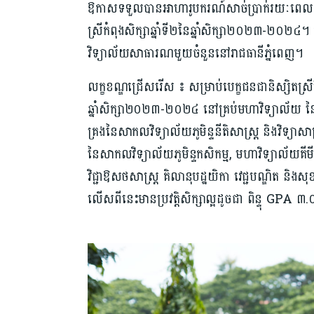
ឱកាសទទួលបានអាហារូបករណ៍សាច់ប្រាក់រយៈពេល៣ឆ
ស្រីកំពុងសិក្សាឆ្នាំទី២នៃឆ្នាំសិក្សា២០២៣-២០២៤
វិទ្យាល័យសាធារណមួយចំនួននៅរាជធានីភ្នំពេញ។
លក្ខខណ្ឌជ្រើសរើស ៖ សម្រាប់បេក្ខជនជានិស្សិតស្រីដែ
ឆ្នាំសិក្សា២០២៣-២០២៤ នៅគ្រប់មហាវិទ្យាល័យ នៃសាក
គ្រងនៃសាកលវិទ្យាល័យភូមិន្ទនីតិសាស្ត្រ និងវិទ្យាសាស
នៃសាកលវិទ្យាល័យភូមិន្ទកសិកម្ម, មហាវិទ្យាល័យគីមី ច
វិជ្ជាឱសថសាស្ត្រ គិលានុបដ្ឋយិកា វេជ្ជបណ្ឌិត ន
លើសពីនេះមានប្រវត្តិសិក្សាល្អដូចជា ពិន្ទុ GPA ៣.០០ន