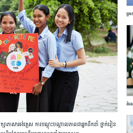
ប្រ
ដំណ
រសិក្សាភាសាអង់គ្លេស ការបណ្ដុះបណ្ដាលភាពជាអ្នកដឹកនាំ ថ្នាក់រៀន