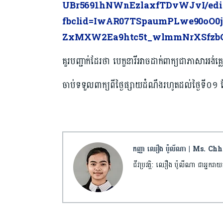
UBr5691hNWnEzlaxfTDvWJvI/edi
fbclid=IwAR07TSpaumPLwe90oO0
ZxMXW2Ea9htc5t_wlmmNrXSfzb
គួរបញ្ជាក់ដែរថា បេក្ខនារីអាចដាក់ពាក្យជាភាសាអង់គ្
ចាប់ទទួលពាក្យពីថ្ងៃផ្សាយដំណឹងរហូតដល់ថ្ងៃទី០១
កញ្ញា ឈឿង ប៉ូលីណា | Ms. C
ជីវប្រវត្តិ: ឈឿង ប៉ូលីណា ជាអ្ន