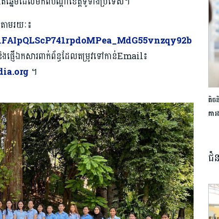
្សិតឆ្នើមដែលមកពីបណ្ដាខេត្តទូទាំងប្រទេស។
្យតាមរយៈ៖
/e/1FAIpQLScP741rpdoMPea_MdG55vnzqy92b
និងផ្ញើឯកសារពាក់ព័ន្ធដែលតម្រូវទៅកាន់Email៖
ia.org
។
តិចន
ការ
ជំ