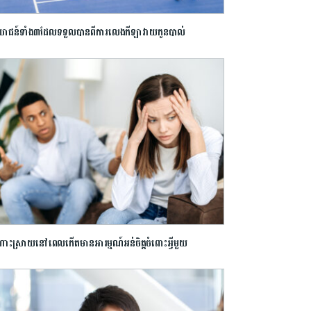
យោជន៍ទាំង៣ដែលទទួលបានពីការលេងកីឡាវាយកូនបាល់
ោះស្រាយនៅពេលកើតមានអារម្មណ៍អន់ចិត្តចំពោះអ្វីមួយ