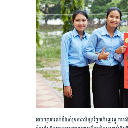
អាហារូបករណ៍នឹងគាំទ្រការសិក្សាផ្នែកហិរញ្ញវត្ថុ កា