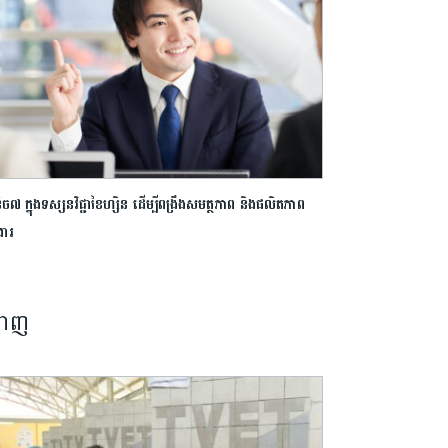
ិច៧ ក្នុងទស្សនវិជ្ជាខៃហ្សិន ដើម្បីពង្រឹងសមត្ថភាព និងផលិតភាព
ងារ
នាញ