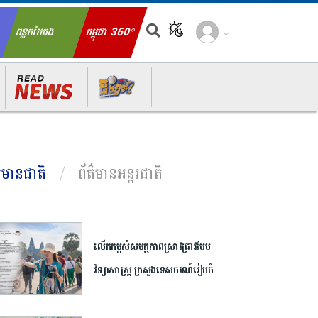
ពន្លកបៃតង
កម្ពុជា 360°
ch for:
ត៌មានជាតិ
ព័ត៌មានអន្តរជាតិ
លើកកម្ពស់​សមត្ថភាព​ស្រាវជ្រាវ​បែប​
វិទ្យាសាស្ត្រ​ ក្រសួង​ទេសចរណ៍​រៀបចំ​
ចលនា​ប្រឡង​ប្រណាំង​ស្នាដៃ​អត្ថបទ​
ស្រាវជ្រាវ​ឆ្នើម​ក្នុង​វិស័យ​ទេសចរណ៍​ ​ឆ្នាំ​