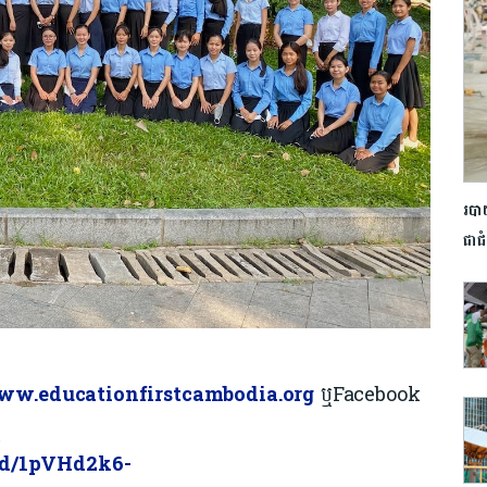
របា
ជាជ
w.educationfirstcambodia.org
ឬFacebook
ឬ
/d/1pVHd2k6-