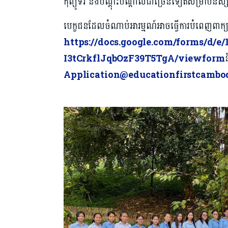
កុំព្យូទ័រ និងបណ្ដុះបណ្ដាលជាច្រើនទៀតសម្រាប់និស
បេក្ខជនដែលចំណាប់អារម្មណ៍អាចធ្វើការបំពេញពាក
https://docs.google.com/forms/d
I3tCrkflJqbOzF39T5TgA/viewform
Application@educationfirstcambod