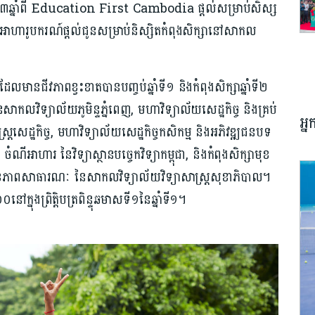
្នាំពី Education First Cambodia ផ្ដល់សម្រាប់សិស្ស
។ អាហារូបករណ៍ផ្ដល់ជូនសម្រាប់និស្សិតកំពុងសិក្សានៅសាកល
លមានជីវភាពខ្វះខាតបានបញ្ចប់ឆ្នាំទី១ និងកំពុងសិក្សាឆ្នាំទី២
លវិទ្យាល័យភូមិន្ទភ្នំពេញ, មហាវិទ្យាល័យសេដ្ឋកិច្ច និងគ្រប់
អ្
្ត្រសេដ្ឋកិច្ច, មហាវិទ្យាល័យសេដ្ឋកិច្ចកសិកម្ម និងអភិវឌ្ឍជនបទ
ំណីអាហារ នៃវិទ្យាស្ថានបច្ចេកវិទ្យាកម្ពុជា, និងកំពុងសិក្សាមុខ
ិងសុខភាពសាធារណៈ នៃសាកលវិទ្យាល័យវិទ្យាសាស្ត្រសុខាភិបាល។
ៅក្នុងព្រិត្តិបត្រពិន្ទុឆមាសទី១នៃឆ្នាំទី១។