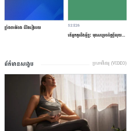
S2:E26
ខ្លាំងចាត់ចែង ជីវិតរៀបរយ
តើអ្នកគួរដឹងអ្វីខ្លះ មុនសម្រេចចិត្តខ្ចីលុយនៅធនាគារ?
ព័ត៌មានសង្ខេប
ប្រភេទវីដេអូ (VIDEO)