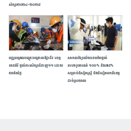
សិក្សា២០២៤-២០២៥
មជ្ឈមណ្ឌល​បណ្ដុះបណ្ដាល​វិជ្ជាជីវៈ​ខេត្ត​
សាកលវិទ្យាល័យខេមតិចផ្ដល់
រតនគិរី ផ្តល់​ការ​សិក្សា​ជំនាញ១១ ដោយ​
អាហារូបករណ៍ ១០០% និង៧៥%
ឥតគិតថ្លៃ
សម្រាប់និស្សិតស្រ្តី និងនិស្សិតមកពីខេត្ត
ដាច់ស្រយាល