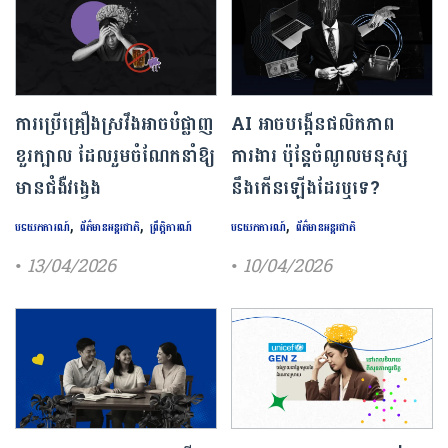
ការ​ប្រើគ្រឿង​ស្រវឹង​អាចបំផ្លាញ​
AI អាចបង្កើនផលិតភាព
ខួរក្បាល ដែល​រួមចំណែក​នាំឱ្យ​
ការងារ ប៉ុន្តែចំណូលមនុស្ស
មាន​ជំងឺ​វង្វេង
នឹងកើនឡើងដែរឬទេ?
,
,
,
បទយកការណ៍
ព័ត៌មានអន្តរជាតិ
ព្រឹត្តិការណ៍
បទយកការណ៍
ព័ត៌មានអន្តរជាតិ
• 13/04/2026
• 10/04/2026