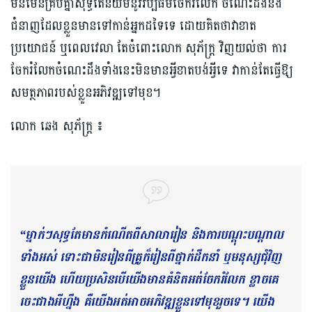
មិនមែនគ្រប់គ្នាសុទ្ធតែនិយមនូវវប្បធម៌ចែករំលែក ចំណេះដឹងនិង
ជំនាញដែលខ្លួនមានទៅកាន់អ្នកដទៃទេ ដោយគិតថាវាខាត
ប្រយោជន៍ ឬពេលវេលា​ តែចំពោះលោក សុភ័ក្រ្ត វិញយល់ថា ការ
ចែករំលែកចំណេះដឹងទាំងនេះមិនមានអ្វីខាតបង់អ្វីទេ វាកាន់តែធ្វើឱ្យ
សមត្ថភាពរបស់ខ្លួនអភិវឌ្ឍទៅមុខ។
លោក ឆេង សុភ័ក្រ្ត ៖
“ម្នាក់ៗសុទ្ធតែមានកំណើតពីសាលារៀន និងការបណ្ដុះបណ្ដាល
ទាំងអស់ ទោះជាមិនរៀនពីគ្រូក៏រៀនពីថ្នាក់ដឹកនាំ ឬមនុស្សជុំវិញ
ខ្លួនយើង ហើយប្រសិនបើយើង
មានគំនិតអត់ចែករំលែក ខ្លាចគេ
ចេះជាងអីហ្នឹង គឺយើងអត់អាចអភិវឌ្ឍខ្លួនទៅមុខរួចទេ។
យើង