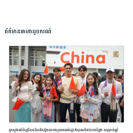
ព័ត៌មានអាហាររូបករណ៍
ក្រសួងអប់រំជ្រើសរើសនិស្សិតអាហារូបរកណ៍រដ្ឋាភិបាលចិន៦០កន្លែង សម្រាប់ឆ្នាំ