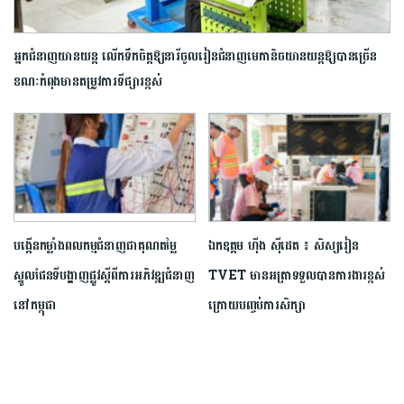
អ្នកជំនាញយានយន្ត លើកទឹកចិត្តឱ្យនារីចូលរៀន​ជំនាញមេកានិចយានយន្តឱ្យបានច្រើន
ខណៈកំពុងមានតម្រូវការទីផ្សារខ្ពស់
បង្កើនកម្លាំងពលកម្មជំនាញជាគុណតម្លៃ
ឯកឧត្តម ហ៊ីង ស៊ីដេត ៖ សិស្សរៀន
ស្នូលផែនទីបង្ហាញផ្លូវស្តីពីការអភិវឌ្ឍជំនាញ
TVET មានអត្រាទទួលបានការងារខ្ពស់
នៅកម្ពុជា
ក្រោយបញ្ចប់​ការ​សិក្សា