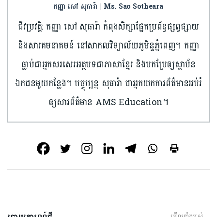
កញ្ញា សៅ សុធារ៉ា | Ms. Sao Sotheara
ជីវប្រវត្តិ: កញ្ញា សៅ សុធារ៉ា កំពុងសិក្សាផ្នែកប្រព័ន្ធផ្សព្វផ្សាយ
និងសារគមនាគមន៍ នៅសាកលវិទ្យាល័យភូមិន្ទភ្នំពេញ។ កញ្ញា
ធ្លាប់ជាអ្នកសរសេរអត្ថបទជាភាសាខ្មែរ និងបកប្រែឲ្យស្ថាប័ន
ឯកជនមួយកន្លែង។ បច្ចុប្បន្ន សុធារ៉ា ជាអ្នកយកការព័ត៌មានអប់រំ
ឲ្យសារព័ត៌មាន AMS Education។
មើលទាំងអស់