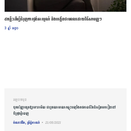
៥គន្លឹះដើម្បីជំរុញការផ្ចង់អារម្មណ៍ និងបង្កើនថាមពលដោយវិធីសាមញ្ញៗ
3 ឆ្នាំ ago
ការ​នាំទិស​ប្រកាស
អត្ថបទមុន
ទុកបរិញ្ញាបត្រឱ្យមេឃមើល ជាប្រលោមលោកឆ្លុះបញ្ចាំងតថភាពជីវិតនិស្សិតមករៀននៅ
ទីក្រុងភ្នំពេញ
ចំណេះជីវិត, ព្រឹត្តិការណ៍
21/05/2021