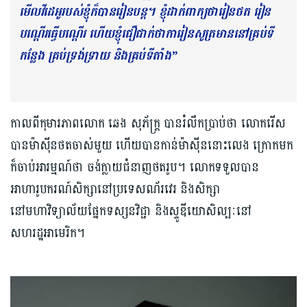
មើលវីដេអូរបស់ខ្ញុំក៏បានរៀនបន្ត។ ខ្ញុំដាក់ពាក្យថារៀនថត រៀន
បណ្ដើរធ្វើបណ្ដើរ ហើយខ្ញុំជឿជាក់ថាការៀនសូត្រមាននៅគ្រប់ទី
កន្លែង គ្រប់ទ្រង់ទ្រាយ និងគ្រប់ទីតាំង”
កាលពីកុមារភាពលោក ឆេង សុភ័ក្រ្ត បានរំលឹកប្រាប់ថា លោករើស
បានម៉ាស៊ីនថតចាស់មួយ ហើយបានកាន់ម៉ាស៊ីននោះលេង ក្រោកមក
ក៏ចាប់អារម្មណ៍ថា ចង់ក្លាយជំនាញថតរូប។ លោកទទួលបាន
អាហារូបករណ៍សិក្សានៅប្រទេសណ័រវេរ និងសិក្សា
នៅមហាវិទ្យាល័យផ្នែកទស្សនវិជ្ជា និងស្ទូឌីយោសិល្បៈនៅ
សហរដ្ឋអាមេរិក។