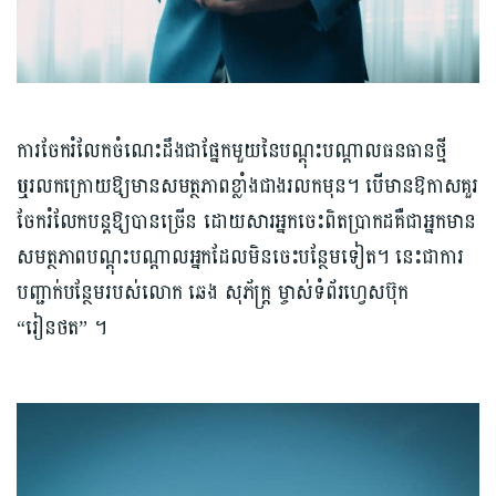
ការចែករំលែកចំណេះដឹងជាផ្នែកមួយនៃបណ្ដុះបណ្ដាលធនធានថ្មី
ឬ
រលកក្រោយឱ្យមានសមត្ថភាពខ្លាំងជាងរលកមុន។ បើមានឱកាសគួរ
ចែករំលែកបន្តឱ្យបានច្រើន ដោយសារអ្នកចេះពិតប្រាកដគឺជាអ្នកមាន
សមត្ថភាពបណ្ដុះបណ្ដាលអ្នកដែលមិនចេះបន្ថែមទៀត។ នេះជាការ
បញ្ជាក់បន្ថែមរបស់លោក ឆេង សុភ័ក្រ្ត ម្ចាស់ទំព័រហ្វេសប៊ុក
“រៀនថត” ។