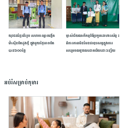
យុវជនខ្មែរពីររូប សហការគ្នាបង្កើត
ម្ចាស់ជ័យលាភីកម្មវិធីប្រកួតវោហារស័ព្ទ ៖
ម៉ាស៊ីនចិតដូងខ្ចី ក្នុងមួយថ្ងៃអាចចិត
ពិការភាពមិនមែនជាឧបសគ្គក្នុងការ
បាន៦០០ផ្លែ
សម្រេចលទ្ធផលជោគជ័យនោះឡើយ
អប់រំសម្រាប់កុមារ