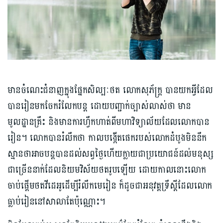
មានចំណេះជំនាញក្នុងផ្នែកសិល្បៈថត លោកសុភ័ក្រ្ត បានយកអ្វីដែល
បានរៀនមកចែករំលែកបន្ត ដោយបញ្ជាក់ច្បាស់លាស់ថា មាន
មូលដ្ឋានគ្រឹះ និងមានការហ្វឹកហាត់ពីមហាវិទ្យាល័យដែលលោកបាន
រៀន។ លោកបានរំលឹកថា កាលបង្កើតផេករបស់លោកដំបូងមិននឹក
ស្មានថាអាចបន្តបានដល់សព្វថ្ងៃហើយក្លាយជាប្រយោជន៍ដល់មនុស្ស
ជាច្រើននាក់ដែលនិយមវិស័យថតរូបឡើយ ដោយកាលនោះលោក
ចាប់ផ្ដើមថតវីដេអូដើម្បីរំលឹកមេរៀន ក៏ដូចជាអនុវត្តទ្រឹស្ដីដែលលោក
ធ្លាប់រៀននៅសាលាតែប៉ុណ្ណោះ។