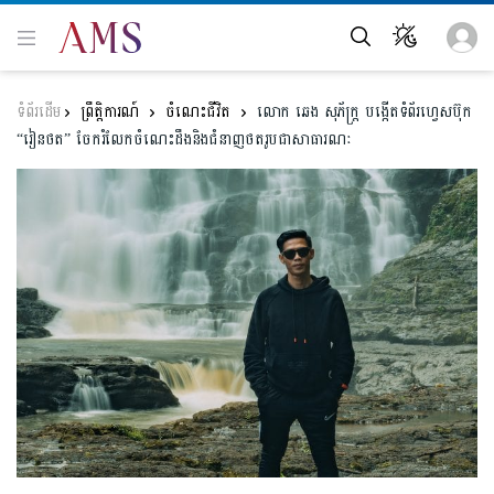
ព្រឹត្តិការណ៍
ចំណេះជីវិត
លោក ឆេង សុភ័ក្ត្រ បង្កើតទំព័រហ្វេសប៊ុក
“រៀនថត” ចែករំលែកចំណេះដឹងនិងជំនាញថតរូបជាសាធារណៈ