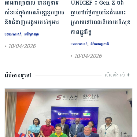
អាណាព្យាបាល មានតួនាទី
UNICEF ៖ Gen Z ចង់
សំខាន់ក្នុងការអភិវឌ្ឍខួរក្បាល
ក្លាយ​ជា​ផ្នែក​មួយ​នៃ​ដំណោះ
និងជំនាញសង្គមរបស់កុមារ
ស្រាយ​នៅ​ពេល​និយាយ​ពីសុខ
ភាព​ផ្លូវចិត្ត
,
បទយកការណ៍
អប់រំកុមារតូច
,
• 10/04/2026
បទយកការណ៍
ព័ត៌មានអន្តរជាតិ
• 10/04/2026
ព័ត៌មានទូទៅ
មើលទាំងអស់ ➧