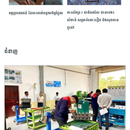
ការសិក្សា ៖ ជាតិសរសៃ ជាអាហារ
អត្ថប្រយោជន៍ នៃការកាត់បន្ថយចិត្តរំជួល
សំខាន់ សម្រាប់ពោះវៀន និងសុខភាព
ទូទៅ
ជំនាញ