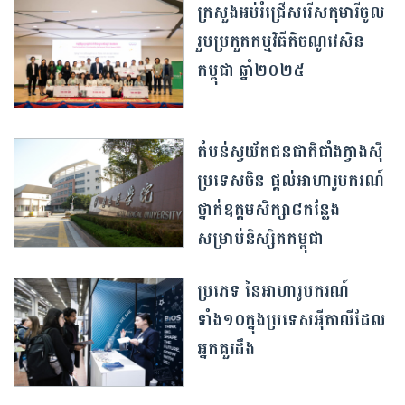
ក្រសួងអប់រំជ្រើសរើសកុមារីចូល
រួមប្រកួតកម្មវិធីតិចណូវេសិន
កម្ពុជា ឆ្នាំ២០២៥
តំបន់ស្វយ័តជនជាតិជាំងក្វាងស៊ី
ប្រទេសចិន ផ្តល់អាហារូបករណ៍
ថ្នាក់​ឧត្តមសិក្សា​៨កន្លែង
សម្រាប់និស្សិតកម្ពុជា
ប្រភេទ នៃអាហារូបករណ៍
ទាំង១០ក្នុងប្រទេសអ៉ីតាលីដែល
អ្នកគួរដឹង