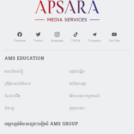
Facebook
Twitter
Instagram
TikTok
Telegram
YouTube
AMS EDUCATION
គណនី​របស់ខ្ញុំ
យុវជនឆ្នើម
ព្រឹត្តិការណ៍ព័ត៌មាន
អប់រំកុមារតូច
ចំណេះជីវិត
ព័ត៌មានអាហារូបករណ៍
ជំនាញ
ក្រុមការងារ
បណ្តាញព័ត៌មានផ្សេងៗទៀតពី AMS GROUP