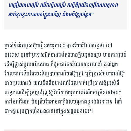
បង្រៀនគេបណ្ដើរ យើងធ្វើបណ្ដើរ វាធ្វើ
ឱ្យ
យើងពង្រឹងសមត្ថភាព
រកចំនុចខ្វះខាតរបស់ខ្លួនឃើញ និងអភិវឌ្ឍបន្ថែម”
ម្ចាស់ទំព័រហ្វេសប៊ុករៀនថតរូបនេះ បានចែករំលែកបន្តថា នៅ
បរទេស​ ឬនៅប្រទេសជិតខាងគេតែងមានក្លឹបអ្នកថតរូប មានការជួបជុំ
ដើម្បីផ្លាស់ប្ដូរបទពិសោធ ក៏ដូចជាចែករំលែកការណែនាំ ដល់អ្នក
ដែលគាត់ទើបតែចេះទិញឧបករណ៍ថតឱ្យត្រូវ ប្រើប្រាស់ឧបករណ៍ឱ្យ
មានប្រយោជន៍ យល់ដឹងពីឧបករណ៍ដែលគាត់ប្រើប្រាស់ឱ្យអស់ពី
លទ្ធភាពដើម្បីរួមគ្នាជំរុញឱ្យវិស័យថតរូបកាន់តែរីកចម្រើនទៅមុខ។
ការចែករំលែក មិនត្រឹមតែអាចពង្រឹងសមត្ថភាពខ្លួនឯងនោះទេ តែក៏
ជាកត្តាជម្រុញកម្លាំងធនធាននៅក្នុងសង្គមផងដែរ។