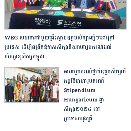
WEG សហការជាមួយគ្រឹះស្ថានឧត្តមសិក្សាល្បីៗនៅក្រៅ
ប្រទេស ដើម្បីពង្រីកឱកាសសិក្សានិងអាហារូបករណ៍ដល់
សិស្សានុសិស្សកម្ពុជា
អាហារូបករណ៍ថ្នាក់ឧត្ដមសិក្សាពី
កម្មវិធីអាហារូបករណ៍
Stipendium
Hungaricum ឆ្នាំ
សិក្សា២០២៤ នៅ
ប្រទេសហុងគ្រី