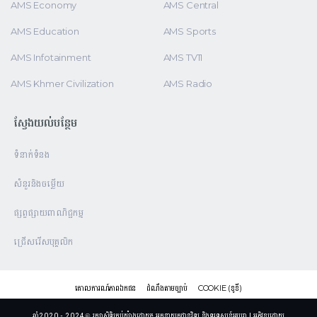
AMS Economy
AMS Central
AMS Education
AMS Sports
AMS Infotainment
AMS TV11
AMS Khmer Civilization
AMS Radio
ស្វែងយល់បន្ថែម
ទំនាក់ទំនង
សំនួរនិងចម្លើយ
ផ្សព្វផ្សាយពាណិជ្ជកម្ម
ជ្រើសរើសបុគ្គលិក
គោលការណ៍ភាពឯកជន
ដំណឹងតាមច្បាប់
COOKIE (ខូខី)
ឆ្នាំ2020 - 2024 © រក្សាសិទ្ធិគ្រប់យ៉ាងដោយ៖ អគ្គនាយកដ្ឋានវិទ្យុ និងទូរទស្សន៍អប្សរា | អភិវឌ្ឍដោយ