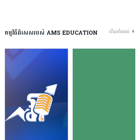
កម្មវិធីពិសេសរបស់ AMS EDUCATION
មើលទាំងអស់ ➧