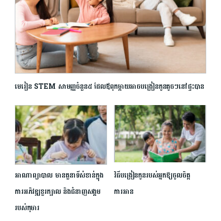
មេរៀន STEM សាមញ្ញចំនួន៥ ដែលឪពុកម្ដាយអាចបង្រៀនកូនតូចៗនៅផ្ទះបាន
អាណាព្យាបាល មាន​តួនាទី​សំខាន់​ក្នុង​
វិធីបង្រៀនកូនរបស់អ្នក​ឱ្យ​ចូលចិត្ត​
ការ​អភិវឌ្ឍ​ខួរក្បាល និង​ជំនាញ​សង្គម​
ការអាន
របស់​កុមារ