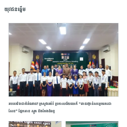
យុវជនឆ្នើម
អបអរទិវាជាតិអំណាន! ក្រសួងអប់រំ ប្រកាសជ័យលាភី “ពានរង្វាន់សម្តេចតេជោ
សែន​” ផ្នែកអាន ស្មូត និងតែងនិពន្ធ