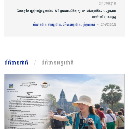
អត្ថបទបន្ទាប់
Google ត្រៀមបង្ហាញមុខងារ AI មួយអាចពិនិត្យស្ថានភាពស្បែកនិងអាចព្យាបាល
តាមបែបវិទ្យាសាស្ត្រ
ព័ត៌មានជាតិ និងអន្តរជាតិ, ព័ត៌មានអន្តរជាតិ, ព្រឹត្តិការណ៍
21/05/2021
ព័ត៌មានជាតិ
ព័ត៌មានអន្តរជាតិ