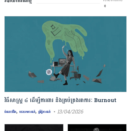
របាយការណ៍ថ្មី
➧
វិធីសាស្រ្ត ៤ ​ដើម្បី​ការពារ និងគ្រប់គ្រង​អាការៈ Burnout
,
,
• 13/04/2026
ចំណេះជីវិត
បទយកការណ៍
ព្រឹត្តិការណ៍