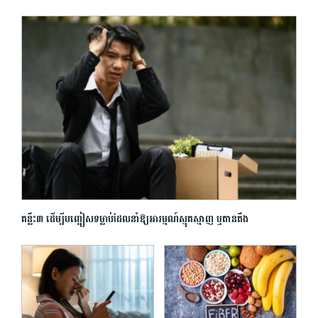
គន្លឹះ៣ ដើម្បីបញ្ជៀសទម្លាប់ដែលនាំ​ឱ្យ​អារម្មណ៍ស្មុគស្មាញ ឬតានតឹង