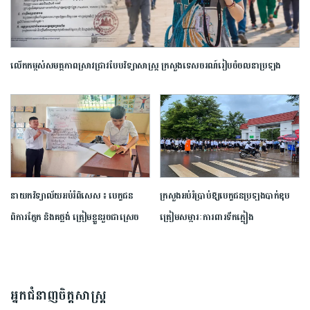
លើកកម្ពស់​សមត្ថភាព​ស្រាវជ្រាវ​បែប​វិទ្យាសាស្ត្រ​ ក្រសួង​ទេសចរណ៍​រៀបចំ​ចលនា​ប្រឡង​
ប្រណាំង​ស្នាដៃ​អត្ថបទ​ស្រាវជ្រាវ​ឆ្នើម​ក្នុង​វិស័យ​ទេសចរណ៍​ ​ឆ្នាំ​២០២៦​
នាយក​វិទ្យាល័យ​អប់រំ​ពិសេស​ ​៖ ​បេក្ខជន​
ក្រសួង​អប់រំ​ប្រាប់​ឱ្យ​បេក្ខជន​ប្រឡង​បាក់ឌុប​
ពិការ​ភ្នែក​ និង​គថ្លង់​ ត្រៀមខ្លួន​រួច​ជាស្រេច​
ត្រៀម​សម្ភារៈ​ការពារ​ទឹកភ្លៀង​
សម្រាប់​ប្រឡង​បាក់ឌុប ​ដោយ​បន្ត​តស៊ូ​មិន​
បោះបង់​
អ្នកជំនាញចិត្តសាស្រ្ត