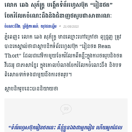
លោក ឆេង សុភ័ក្ត្រ បង្កើតទំព័រហ្វេសប៊ុក “រៀនថត”
ចែករំលែកចំណេះដឹងនិងជំនាញថតរូបជាសាធារណៈ
ចំណេះជីវិត
,
ព្រឹត្តិការណ៍
,
យុវជនឆ្នើម
21/05/2021
ភ្នំពេញ៖ លោក ឆេង សុភ័ក្រ្ត មានឈ្មោះហៅក្រៅថា ពូជ្រួញ ត្រូវ
បានគេស្គាល់ថាជាស្ថាបនិកទំព័រហ្វេសប៊ុក “រៀនថត Rean
Thort” ដែលជាវេទិកាមួយចែករំលែកពីគន្លឹះក្នុងការថតរូបនិងថត
វីដេអូ ជាភាសាខ្មែរ ក្នុងគោលបំណងចែករំលែកចំណេះដឹង និងបទ
ពិសោធទាក់ទងជាមួយនឹងការថតរូប។
ស្ថាបនិករូបនេះបាននិយាយថា
“ទំព័រហ្វេសប៊ុករៀនថតនេះ គឺខ្ញុំខ្លួនឯងជាអ្នករៀន ហើយអ្នកដែល