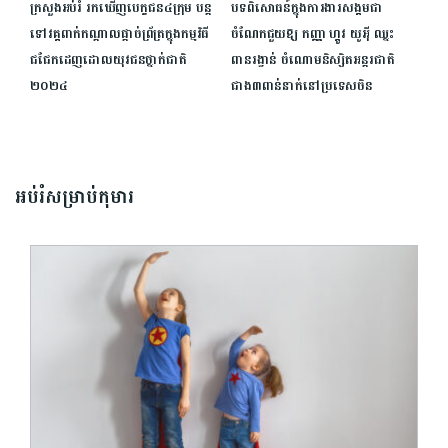
ក្រសួងអប់រំ រកឃើញបេក្ខជន៤ក្រុម បន្ត
បទពិសោធន៍ក្នុងការងារសង្គមជា
ទៅវគ្គពាក់កណ្ដាលផ្ដាច់ព្រ័ត្រក្នុងកម្មវិធី
ចំណែកជួយឱ្យ កញ្ញា ហ្គូវ យូអ៉ី ឈ្នះ
ជជែកដេញដោលយុវជនថ្នាក់ជាតិ
ពានរង្វាន់ ចំណោមនិស្សិតអន្តរជាតិ
២០២៤
ជាង៣ពាន់នាក់នៅប្រទេសចិន
អប់រំសម្រាប់កុមារ