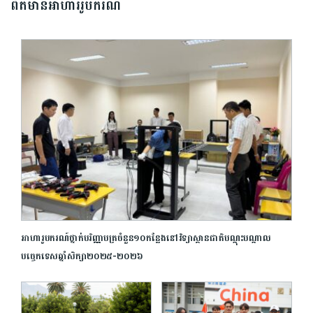
ព័ត៌មានអាហាររូបករណ៍
អាហារូបករណ៍ថ្នាក់បរិញ្ញាបត្រចំនួន១០កន្លែងនៅវិទ្យាស្ថានជាតិបណ្ដុះបណ្ដាល
បច្ចេកទេសឆ្នាំសិក្សា២០២៥-២០២៦