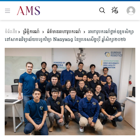
ព្រឹត្តិការណ៍
ព័ត៌មានអាហារូបករណ៍
អាហារូបករណ៍ថ្នាក់ឧត្ដមសិក្សា
នៅសាកលវិទ្យាល័យបច្ចេកវិទ្យា Nanyang នៃប្រទេសសឹង្ហបុរី ឆ្នាំសិក្សា២០២៦