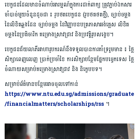
បេក្ខជនដែលមានចំណាប់អារម្មណ៍ក្នុងការដាក់ពាក្យ ត្រូវភ្ជាប់ឯកសារ
ចាំបាច់​មួយ​ចំនួន​ដូចជា ៖ រូបថតបេក្ខជន (រូបថតថតថ្មី), ច្បាប់ចម្លង
នៃលិខិតឆ្លងដែន ច្បាប់ចម្លង នៃវិញ្ញាបនបត្រភាសាអង់គ្លេស លិខិត
ចម្លងនៃប្រតិចារិក គម្រោងស្រាវជ្រាវ និងប្រវត្តិរូបសង្ខេប។
បេក្ខជនជ័យលាភីអាហារូបករណ៍នឹងទទួលបានការគាំទ្ររួមមាន ៖ ថ្លៃ
សិក្សាពេញលេញ ប្រាក់ប្រចាំខៃ ការសិក្សាបន្ថែមផ្នែកបច្ចេកទេស ថ្លៃ
ចំណាយសម្រាប់គម្រោងស្រាវជ្រាវ និង និក្ខេបបទ។
សម្រាប់ព័ត៌មានបន្ថែមអាចចូលទៅកាន់
https://www.ntu.edu.sg/admissions/graduate
/financialmatters/scholarships/rss
។