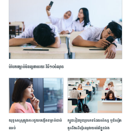
បំបែកទម្លាប់មិនល្អតាមរយៈវិធី១០ចំណុច
យុទ្ធសាស្ត្រក្នុងការ​ជួយ​បង្កើតទម្លាប់ជាប់
ក្បួនរៀនបួនប្រភេទដែលសិស្ស ឬនិស្សិត
លាប់
គួរដឹងដើម្បីឈ្វេងយល់ពីខ្លួនឯង