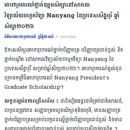
អាហារូបករណ៍ថ្នាក់ឧត្ដមសិក្សានៅសាកល
វិទ្យាល័យបច្ចេកវិទ្យា Nanyang នៃប្រទេសសឹង្ហបុរី ឆ្នាំ
សិក្សា២០២៦
ព័ត៌មានអាហារូបករណ៍
,
ព្រឹត្តិការណ៍
18/07/2025
ឱកាសសិក្សាអាហារូបករណ៍ថ្នាក់បរិញ្ញាបត្រ បរិញ្ញាបត្រជាន់ខ្ពស់ និង
ថ្នាក់បណ្ឌិត នៅសាកលវិទ្យាល័យបច្ចេកវិទ្យា Nanyang នៃ
ប្រទេសសឹង្ហបុរី សម្រាប់ឆ្នាំសិក្សា២០២៦។ អាហារូបករណ៍ផ្ដល់ជូន
ក្រោមកម្មវិធីអាហារូបករណ៍ Nanyang President’s
Graduate Scholarship។
លក្ខខណ្ឌនៃការជ្រើសរើស ៖
ជានិស្សិតអន្តរជាតិគ្រប់ជាតិសាសន៍,
បេក្ខជនត្រូវមាន សញ្ញាបត្រមធ្យមសិក្សាទុតិយភូមិ, មានសញ្ញាបត្រ
ថ្នាក់បរិញ្ញាបត្រសម្រាប់បេក្ខជនស្នើថ្នាក់បរិញ្ញាបត្រជាន់ខ្ពស់ និងមាន
សញ្ញាបត្រថ្នាក់បរិញ្ញាបត្រជាន់ខ្ពស់ សម្រាប់ការស្នើថ្នាក់បណ្ឌិត ។