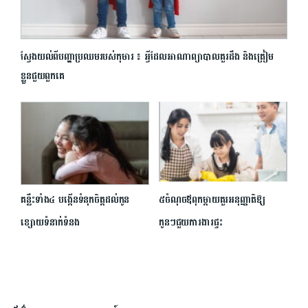
ស្វែងយល់ពីបញ្ហាប្រឈមរបស់កុមារ ៖ អ្វីដែលអាណាព្យាបាលគួរដឹង និងត្រៀម
ខ្លួនជួយពួកគេ
គន្លឹះទាំង៤ បង្កើនទំនុកចិត្តដល់កូន
៥ចំណុចឪពុកម្ដាយគួរអនុញ្ញាតិឱ្យ
ខ្សោយទំនាក់ទំនង
កូនៗជួយការងារផ្ទះ