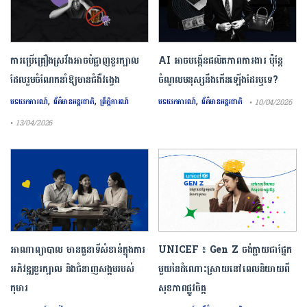
ការ​ប្រើគ្រឿង​ស្រវឹង​អាចបំផ្លាញ​ខួរក្បាល
AI អាចបង្កើនផលិតភាពការងារ ប៉ុន្តែ
ដែល​រួមចំណែក​នាំឱ្យ​មាន​ជំងឺ​វង្វេង
ចំណូលមនុស្សនឹងកើនឡើងដែរឬទេ?
,
,
,
បទយកការណ៍
ព័ត៌មានអន្តរជាតិ
ព្រឹត្តិការណ៍
បទយកការណ៍
ព័ត៌មានអន្តរជាតិ
• 10/04/2026
• 13/04/2026
អាណាព្យាបាល មានតួនាទីសំខាន់ក្នុងការ
UNICEF ៖ Gen Z ចង់ក្លាយ​ជា​ផ្នែក​
អភិវឌ្ឍខួរក្បាល និងជំនាញសង្គមរបស់
មួយ​នៃ​ដំណោះស្រាយ​នៅ​ពេល​និយាយ​ពី
កុមារ
សុខភាព​ផ្លូវចិត្ត