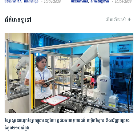
,
,
បទយកការណ៍
អប់រំកុមារតូច
បទយកការណ៍
ព័ត៌មានអន្តរជាតិ
• 10/04/2026
• 10/04/2026
ព័ត៌មានទូទៅ
មើលទាំងអស់ ➧
វិទ្យាស្ថាន​បច្ចេកវិទ្យា​កម្ពុជា​ខេត្ត​កែប ​ផ្តល់​អាហារូបករណ៍​ កម្រិត​វិស្វករ ​និង​បរិញ្ញាបត្រ​រង ​
ចំនួន​២១០​កន្លែង​