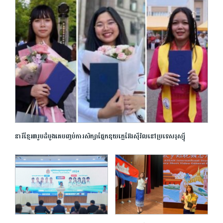
នារីខ្មែរ៣រូបដំបូងគេ​បញ្ចប់ការសិក្សាផ្នែកនុយក្លេអ៊ែរស៊ីវិលនៅប្រទេសរុស្ស៊ី