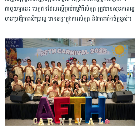
ជាមួយគ្នានេះ បេក្ខជនដែលស្នើគ្រប់កម្មវិធីសិក្សា ត្រូវមានសុខភាពល្អ
មានប្រវត្តិការសិក្សាល្អ មានឆន្ទៈក្នុងការសិក្សា និងការតាំងចិត្តខ្ពស់។