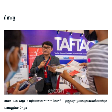
ជំនាញ
លោក អាត ផល្លា ៖ យុវជនគួរងាកមកចាប់យកជំនាញក្នុងឧស្សាហកម្មកាត់ដេរដែលកំពុង
មានតម្រូវការទីផ្សារ