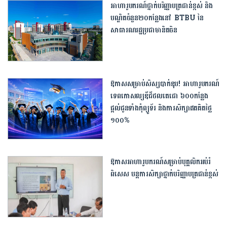
អាហារូបករណ៍ថ្នាក់បរិញ្ញាបត្រជាន់ខ្ពស់ និង
បណ្ឌិតចំនួន២០កន្លែងនៅ BTBU នៃ
សាធារណរដ្ឋប្រជាមានិតចិន
ឱ​កាស​សម្រាប់​សិស្ស​បាក់ឌុប​! ​អាហារូបករណ៍​
ទេពកោសល្យ​ឌីជីថល​តេជោ ​៦០០​កន្លែង​ ​
ផ្តល់​ជូន​ទាំង​កុំព្យូទ័រ​ និង​ការ​សិក្សា​ឥត​គិត​ថ្លៃ​ ​
១០០​%​
ឱ​កាស​អាហារូបករណ៍​សម្រាប់​បុគ្គលិក​អប់រំ​
ពិសេស​ បន្ត​ការ​សិក្សា​ថ្នាក់​បរិញ្ញាបត្រ​ជាន់​ខ្ពស់​