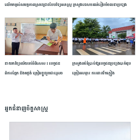
លើកកម្ពស់​សមត្ថភាព​ស្រាវជ្រាវ​បែប​វិទ្យាសាស្ត្រ​ ក្រសួង​ទេសចរណ៍​រៀបចំ​ចលនា​ប្រឡង​
ប្រណាំង​ស្នាដៃ​អត្ថបទ​ស្រាវជ្រាវ​ឆ្នើម​ក្នុង​វិស័យ​ទេសចរណ៍​ ​ឆ្នាំ​២០២៦​
នាយក​វិទ្យាល័យ​អប់រំ​ពិសេស​ ​៖ ​បេក្ខជន​
ក្រសួង​អប់រំ​ប្រាប់​ឱ្យ​បេក្ខជន​ប្រឡង​បាក់ឌុប​
ពិការ​ភ្នែក​ និង​គថ្លង់​ ត្រៀមខ្លួន​រួច​ជាស្រេច​
ត្រៀម​សម្ភារៈ​ការពារ​ទឹកភ្លៀង​
សម្រាប់​ប្រឡង​បាក់ឌុប ​ដោយ​បន្ត​តស៊ូ​មិន​
បោះបង់​
អ្នកជំនាញចិត្តសាស្រ្ត