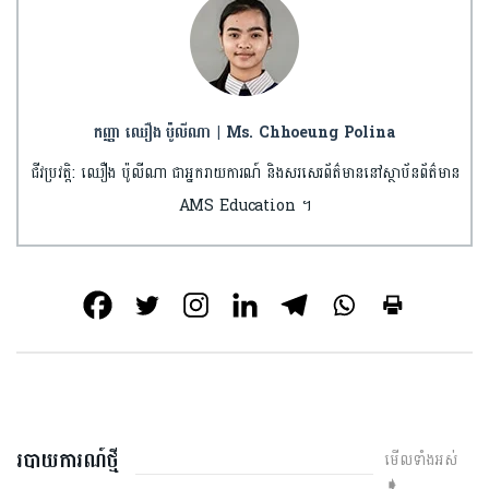
កញ្ញា ឈឿង ប៉ូលីណា | Ms. Chhoeung Polina
ជីវប្រវត្តិ: ឈឿង ប៉ូលីណា ជាអ្នករាយការណ៍ និងសរសេរព័ត៌មាននៅស្ថាប័នព័ត៌មាន
AMS Education ។
របាយការណ៍ថ្មី
មើលទាំងអស់
➧