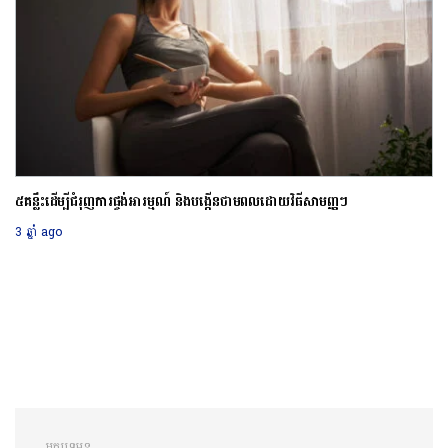
៥គន្លឹះដើម្បីជំរុញការផ្ចង់អារម្មណ៍ និងបង្កើនថាមពលដោយវិធីសាមញ្ញៗ
3 ឆ្នាំ ago
អត្ថបទមុន