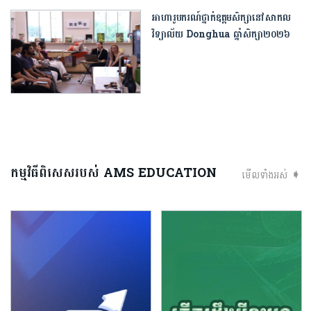
អាហារូបករណ៍ថ្នាក់ឧត្ដមសិក្សានៅសាកល
វិទ្យាល័យ Donghua ឆ្នាំសិក្សា២០២៦
កម្មវិធីពិសេសរបស់ AMS EDUCATION
មើលទាំងអស់ ➧