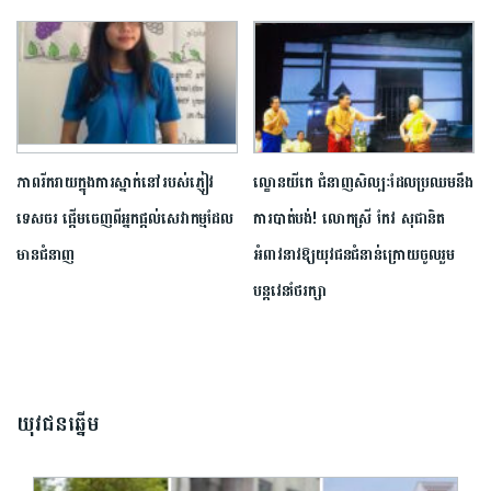
ភាពរីករាយក្នុង​ការស្នាក់នៅរបស់ភ្ញៀវ
ល្ខោនយីកេ ជំនាញសិល្បៈដែល​ប្រឈមនឹង
ទេសចរ ផ្ដើមចេញពីអ្នកផ្ដល់សេវាកម្មដែល
ការបាត់បង់! លោកស្រី កែវ សុផានិត
មានជំនាញ
អំពាវនាវឱ្យ​យុវជនជំនាន់ក្រោយចូលរួម
បន្តវេនថែរក្សា
យុវជនឆ្នើម