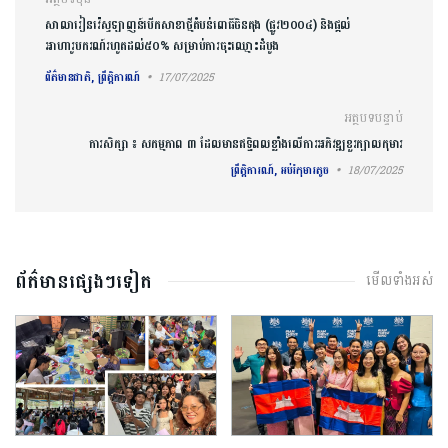
ការ​នាំទិស​ប្រកាស
សាលារៀនវ៉េស្ទឡាញន៍បើកសាខាថ្មីតំបន់ពោធិ៍ចិនតុង (ផ្លូវ២០០៤) និងផ្តល់
អាហារូបករណ៍រហូតដល់៥០% សម្រាប់ការចុះឈ្មោះដំបូង
ព័ត៌មានជាតិ, ព្រឹត្តិការណ៍
17/07/2025
អត្ថបទបន្ទាប់
ការសិក្សា ៖ សកម្មភាព ៣ ដែលមានឥទ្ធិពលខ្លាំងលើការអភិវឌ្ឍខួរក្បាលកុមារ
ព្រឹត្តិការណ៍, អប់រំកុមារតូច
18/07/2025
ព័ត៌មានផ្សេងៗទៀត
មើលទាំងអស់