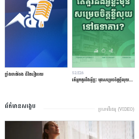
S2:E26
ខ្លាំងចាត់ចែង ជីវិតរៀបរយ
តើអ្នកគួរដឹងអ្វីខ្លះ មុនសម្រេចចិត្តខ្ចីលុយនៅធនាគារ?
ព័ត៌មានសង្ខេប
ប្រភេទវីដេអូ (VIDEO)