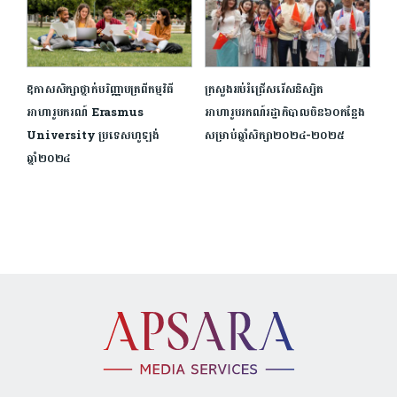
ឱកាសសិក្សាថ្នាក់បរិញ្ញាបត្រពីកម្មវិធី
ក្រសួងអប់រំជ្រើសរើសនិស្សិត
អាហារូបករណ៍ Erasmus
អាហារូបរកណ៍រដ្ឋាភិបាលចិន៦០កន្លែង
University ប្រទេសហូឡង់
សម្រាប់ឆ្នាំសិក្សា២០២៤-២០២៥
ឆ្នាំ២០២៤