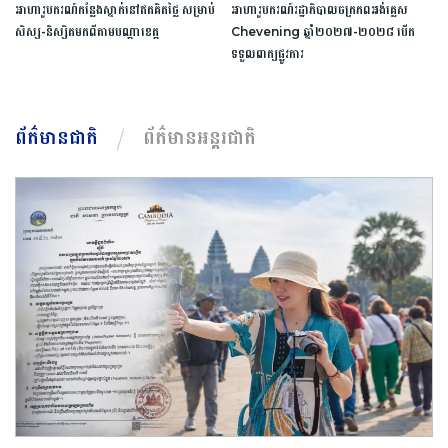
អាហារូបករណ៍​កន្លែង​ស្នាក់​នៅ​ឥត​គិត​ថ្លៃ​ ​សម្រាប់​
អាហារូបករណ៍​រដ្ឋាភិបាល​ចក្រភព​អង់គ្លេស​ ​
សិស្ស​-​និស្សិត​មកពី​តាម​បណ្តា​ខេត្ត​
Chevening​ ​ឆ្នាំ​២០២៧​-​២០២៨​ ​បើក​
ទទួល​ពាក្យ​ផ្លូវការ​
ព័ត៌មានជាតិ
ព័ត៌មានអន្តរជាតិ