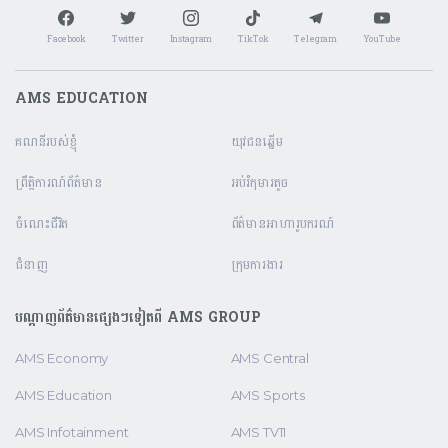
Facebook
Twitter
Instagram
TikTok
Telegram
YouTube
AMS EDUCATION
គណនី​របស់ខ្ញុំ
យុវជនឆ្នើម
ព្រឹត្តិការណ៍ព័ត៌មាន
អប់រំកុមារតូច
ចំណេះជីវិត
ព័ត៌មានអាហារូបករណ៍
ជំនាញ
ក្រុមការងារ
បណ្តាញព័ត៌មានផ្សេងៗទៀតពី AMS GROUP
AMS Economy
AMS Central
AMS Education
AMS Sports
AMS Infotainment
AMS TV11