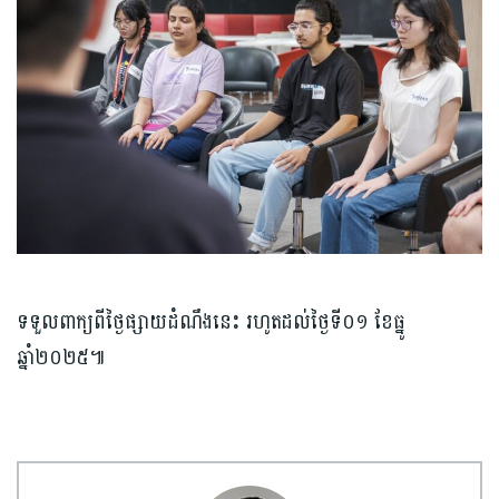
ទទួលពាក្យពីថ្ងៃផ្សាយដំណឹងនេះ រហូតដល់ថ្ងៃទី០១ ខែធ្នូ
ឆ្នាំ២០២៥៕