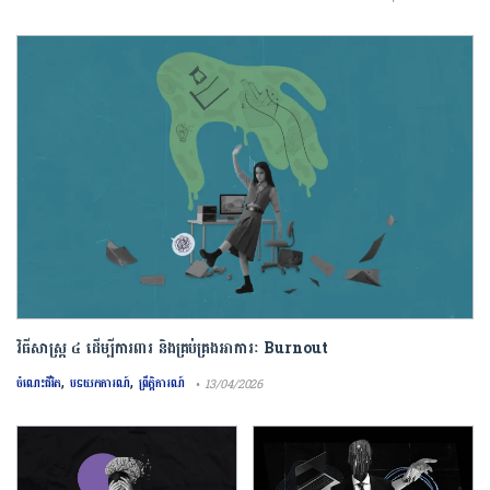
វិធីសាស្រ្ត ៤ ​ដើម្បី​ការពារ និងគ្រប់គ្រង​អាការៈ Burnout
,
,
ចំណេះជីវិត
បទយកការណ៍
ព្រឹត្តិការណ៍
• 13/04/2026