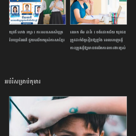
យុវតី ហេង រក្សា ៖ ការសរសេរសំបុត្រ
លោក គីម ដារ៉ា ៖ ចង់ជោគជ័យ យុវជន
បែបប្រពៃណី ជួយលើកកម្ពស់ភាសាខ្មែរ
ត្រូវដាក់ចិត្តរៀនឱ្យខ្លាំង ពេលចេញធ្វើ
ការត្រូវធ្វើឱ្យមានផលិតភាពការងារខ្ពស់
អប់រំសម្រាប់កុមារ