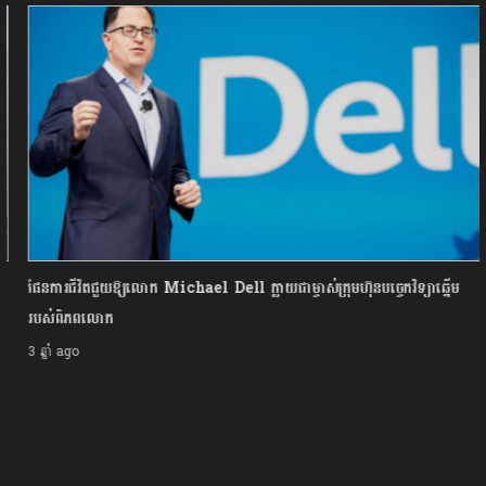
ផែនការជីវិតជួយឱ្យលោក Michael Dell ក្លាយជាម្ចាស់ក្រុមហ៊ុនបច្ចេកវិទ្យាឆ្នើម
របស់ពិភពលោក
3 ឆ្នាំ ago