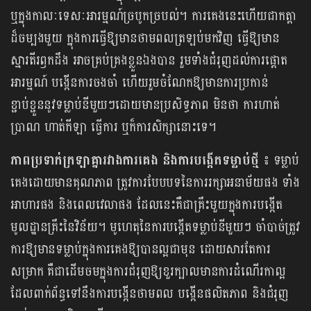
ឬក្នុងកាលៈទេសៈអារម្មណ៍ច្របូកច្របល់។ ការគេងនេះហើយជាកត្តា
ដ៏ចម្បងមួយ ក្នុងការធ្វើ​ឱ្យមានថាមពលត្រឡប់មកវិញ ធ្វើឱ្យមាន
ស្មារតីរឭកដឹង អាចគ្រប់គ្រងខ្លួនឯងបាន រួមទាំងជំរុញដល់ការផ្តោត
អារម្មណ៍ បង្កើនការចងចាំ ហើយរួមចំណែកឱ្យមានការប្រកាន់
ខ្ជាប់ខ្ជួននូវទម្លាប់នីមួយៗដោយមានប្រសិទ្ធភាព មិនថា ការហាត់
ប្រាណ ហាត់កីឡា ធ្វើការ ឬក៏ការសិក្សានោះទេ។
ភាពប្រទាក់ក្រឡាគ្នារវាងការគេង និងការបង្កើតទម្លាប់ថ្មី ៖
ទម្លាប់
គេងដោយមានគុណភាព ត្រូវការបែបបទនៃការរក្សាអនាម័យផង ទាំង
អាហារផង និងពេលវេលាផង ដែលនេះគឺជាគ្រឹះមួយក្នុងការបង្កើត
មូលដ្ឋានគ្រឹះនៃវិន័យ។ មូហេតុនៃការបង្កើតទម្លាប់នីមួយៗ ចាំបាច់ត្រូវ
ការឱ្យមានទម្លាប់ក្នុងការគេងឱ្យបានល្អជាមុន ដោយសារតែការ
សម្រាក គឺជាដើមចមក្នុងការជំរុញឱ្យខួរក្បាលមានការដំណើរកាល្អ
ដែលពាក់ព័ន្ធទៅនឹងការបង្កើនថាមពល បង្កើនផលិតភាព និងជំរុញ