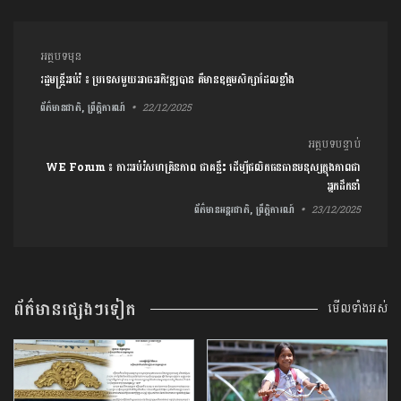
ការ​នាំទិស​ប្រកាស
អត្ថបទមុន
រដ្ឋមន្រ្តីអប់រំ ៖ ប្រទេសមួយអាចអភិវឌ្ឍបាន គឺមានឧត្តមសិក្សាដែលខ្លាំង
ព័ត៌មានជាតិ, ព្រឹត្តិការណ៍
22/12/2025
អត្ថបទបន្ទាប់
WE Forum ៖ ការអប់រំសហគ្រិនភាព ជាគន្លឹះ ដើម្បីផលិតធនធានមនុស្សក្នុងភាពជា
អ្នកដឹកនាំ
ព័ត៌មានអន្តរជាតិ, ព្រឹត្តិការណ៍
23/12/2025
ព័ត៌មានផ្សេងៗទៀត
មើលទាំងអស់