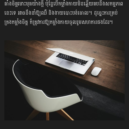
តាំងចិត្តមោះមុតយ៉ាងក្ដី ប៉ុន្តែបើកម្លាំងកាយមិនឆ្លើយតបនឹងសកម្មភាព
នេះទេ អាចនឹងនាំឱ្យឈឺ និងងាយបោះបង់ចោល។ ដូច្នេះការ​គ្រប់​
គ្រង​កម្លាំង​ចិត្ត ក៏ត្រូវការឱ្យកម្លាំងកាយចូលរួមសហការផងដែរ។