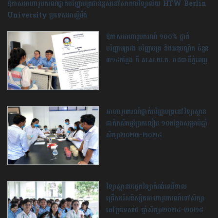
ឱកាសអាហារូបករណ៍ថ្នាក់បរិញ្ញាបត្រជាន់ខ្ពស់នៅសាកលវិទ្យាល័យ HTW Berlin
University ប្រទេសអាល្លឺម៉ង់
ឱ​កាស​អាហារូបករណ៍​ ​១០០​% ​ថ្នាក់​
បរិញ្ញាបត្រ​រង​ បរិញ្ញាបត្រ ​និង​អនុបណ្ឌិត​ ​ចំនួន​
​៣១៤​កន្លែង​ ពី​ ស​.ស​.យ​.ក​. ​រាជធានី​ភ្នំពេញ​
អាហារូបករណ៍ថ្នាក់បរិញ្ញាបត្រនៅវិទ្យាស្ថាន
ជាតិកសិកម្មព្រែកលៀប ១០កន្លែងសម្រាប់​ឆ្នាំ
សិក្សា២០២៣-២០២៤
វិទ្យាស្ថានបច្ចេកវិទ្យាកំពង់ឈើទាល
ជ្រើសរើសនិស្សិតអាហារូបករណ៍ទៅសិក្សា
នៅប្រទេសថៃ ឆ្នាំសិក្សា២០២៤-២០២៥