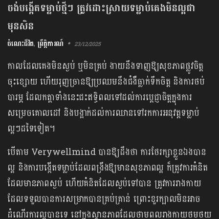
ចង់បង្កើតទម្លាប់ថ្មីៗ ត្រូវដោះស្រាយទម្លាប់គេងមិនល្អជា
មុនសិន
ចំណេះជីវិត
,
ព្រឹត្តិការណ៍
23/12/2025
កាលដែលគេងមិនស្ងប់ ឬមិនគ្រប់ ងាយនឹងទាញឱ្យសុខភាពផ្លូវចិត្ត
ចុះខ្សោយ​ ហើយរុញច្រានឱ្យប្រឈមនឹងជំងឺធ្លាក់ទឹកចិត្ត និងការថប់
បារម្ភ ដែលកត្តាទាំងនេះជះឥទ្ធិពលទៅដល់ការប្តេជ្ញាចិត្តក្នុងការ
សម្រេចគោលដៅ និងបង្អាក់ដល់ការឈានទៅរកការអនុវត្តទម្លាប់
ល្អៗដទៃទៀត។
បើតាម Verywellmind បានឱ្យដឹងថា ការថែរក្សាខ្លួនឯងបាន
ល្អ និងការបង្កើតទម្លាប់ដែលពង្រឹងឱ្យមានសុខភាពល្អ ក៏ត្រូវការគំនិត
ដែលមានភាពស្ងប់ ហើយគំនិតដែលស្ងប់ទៅបាន ត្រូវការរាងកាយ
ដែលទទួលបានការសម្រាកបានគ្រប់គ្រាន់ ព្រោះខួរក្បាលមិនអាច
ដំណើរការល្អបានទេ នៅក្នុងស្ថានភាពដែលថាមពលរាងកាយថមថយ