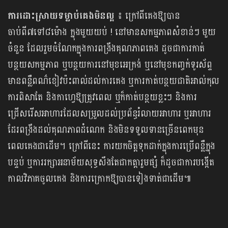
ការដោះស្រាយទម្លាប់គេងមិនល្អ ៖
ក្រៅពីគេងឱ្យបាន
ចាប់ពី៧ទៅ៨ម៉ោង ក្នុងមួយយប់ ! នៅមានសកម្មភាពសំខាន់ៗ មួយ
ចំនួន ដែលរួមចំណែកក្នុងការពង្រឹងគុណភាពគេង ដូចជាការកាត់
បន្ថយសកម្មភាព ឬបន្ថយការនៅមុខអេក្រង់ ឬនៅមុខកញ្ចក់ទូរស័ព្ទ
មានពន្លឺពណ៌ខៀវប៉ះពាល់ដល់ការគេង ឬការកាត់បន្ថយជាតិអាល់កុល
ការពិសាតែ និងកាហ្វេឱ្យត្រូវពេល ឬក៏កាត់បន្ថយខ្លះៗ និងការ
ជ្រើសរើសអាហារដែលសម្រួលដល់ប្រព័ន្ធរំលាយអាហារ ឬអាហារ
ដែរពង្រឹងដល់គុណភាពដំណេក និងមិនទទួលទានច្រើនពេកមុន
ពេលគេងជាដើម។ ក្រៅពីនេះ ការយកចិត្តទុកដាក់ក្នុងការប្រើពន្លឺក្នុង
បន្ទប់ ឬការរក្សាអនាម័យសុទ្ធសឹងតែជាកត្តារួមផ្សំ ក៏ដូចជាការបង្កើត
កាលវិភាគចូលគេង និងការក្រោកឱ្យបានទៀងទាត់ជាដើម៕