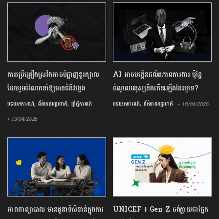
ការ​ប្រើគ្រឿង​ស្រវឹង​អាចបំផ្លាញ​ខួរក្បាល
AI អាចបង្កើនផលិតភាពការងារ ប៉ុន្តែ
ដែល​រួមចំណែក​នាំឱ្យ​មាន​ជំងឺ​វង្វេង
ចំណូលមនុស្សនឹងកើនឡើងដែរឬទេ?
,
,
,
បទយកការណ៍
ព័ត៌មានអន្តរជាតិ
ព្រឹត្តិការណ៍
បទយកការណ៍
ព័ត៌មានអន្តរជាតិ
• 10/04/2026
• 13/04/2026
អាណាព្យាបាល មានតួនាទីសំខាន់ក្នុងការ
UNICEF ៖ Gen Z ចង់ក្លាយ​ជា​ផ្នែក​