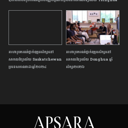
ឱកាសអាហារូបករណ៍ថ្នាក់បរិញ្ញាបត្រជាន់ខ្ពស់នៅសាកលវិទ្យាល័យ Tsinghua
អាហារូបករណ៍ថ្នាក់ឧត្តមសិក្សានៅ
អាហារូបករណ៍ថ្នាក់ឧត្ដមសិក្សានៅ
សាកលវិទ្យាល័យ Saskatchewan
សាកលវិទ្យាល័យ Donghua ឆ្នាំ
ប្រទេសកាណាដាឆ្នាំ២០២៤
សិក្សា២០២៦