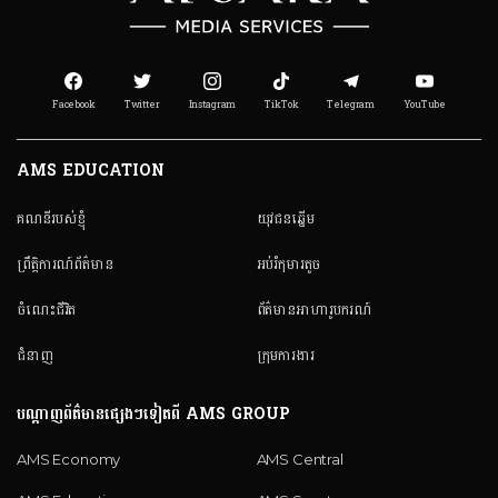
Facebook
Twitter
Instagram
TikTok
Telegram
YouTube
AMS EDUCATION
គណនី​របស់ខ្ញុំ
យុវជនឆ្នើម
ព្រឹត្តិការណ៍ព័ត៌មាន
អប់រំកុមារតូច
ចំណេះជីវិត
ព័ត៌មានអាហារូបករណ៍
ជំនាញ
ក្រុមការងារ
បណ្តាញព័ត៌មានផ្សេងៗទៀតពី AMS GROUP
AMS Economy
AMS Central