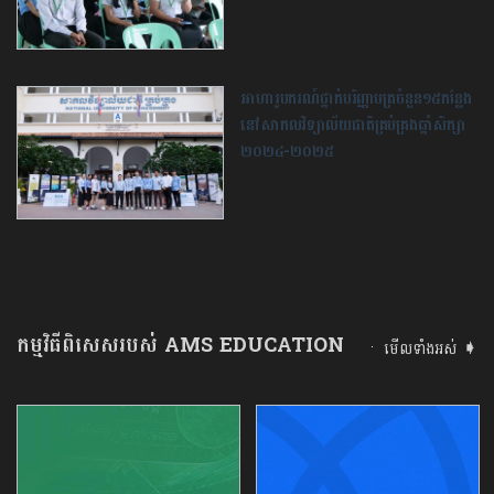
អាហារូបករណ៍​ថ្នាក់​បរិញ្ញាបត្រ​ចំនួន១៥​កន្លែង​
នៅ​សាកលវិទ្យាល័យ​ជាតិ​គ្រប់គ្រង​ឆ្នាំ​សិក្សា​
២០២៤-២០២៥
កម្មវិធីពិសេសរបស់ AMS EDUCATION
មើលទាំងអស់ ➧