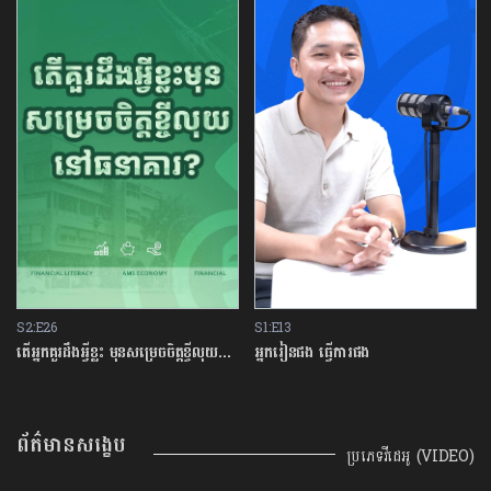
S2:E26
S1:E13
តើអ្នកគួរដឹងអ្វីខ្លះ មុនសម្រេចចិត្តខ្ចីលុយនៅធនាគារ?
អ្នករៀនផង ធ្វើការផង
ព័ត៌មានសង្ខេប
ប្រភេទវីដេអូ (VIDEO)