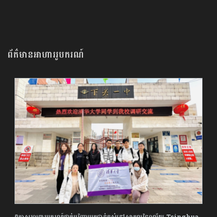
ព័ត៌មានអាហាររូបករណ៍