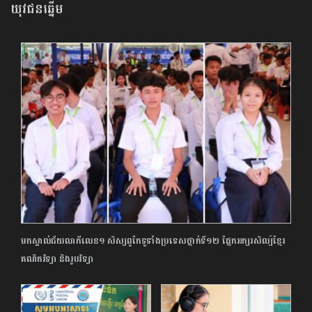
យុវជនឆ្នើម
មកស្គាល់ជ័យលាភីលេខ១ សិស្សពូកែទូទាំងប្រទេសថ្នាក់ទី១២ ផ្នែកអក្សរសិល្ប៍ខ្មែរ
គណិតវិទ្យា និងរូបវិទ្យា