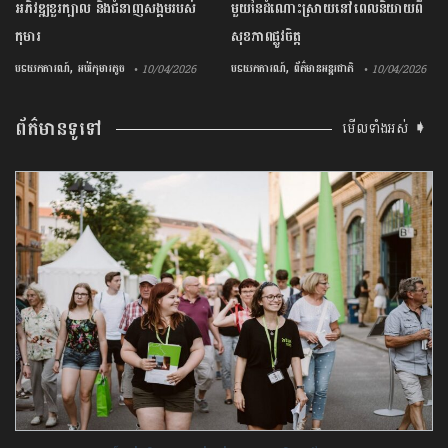
អភិវឌ្ឍខួរក្បាល និងជំនាញសង្គមរបស់
មួយ​នៃ​ដំណោះស្រាយ​នៅ​ពេល​និយាយ​ពី
កុមារ
សុខភាព​ផ្លូវចិត្ត
,
,
បទយកការណ៍
អប់រំកុមារតូច
បទយកការណ៍
ព័ត៌មានអន្តរជាតិ
• 10/04/2026
• 10/04/2026
ព័ត៌មានទូទៅ
មើលទាំងអស់ ➧