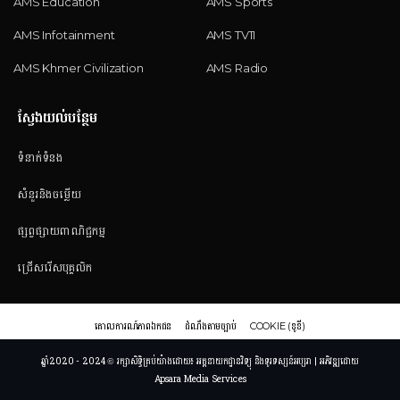
AMS Education
AMS Sports
AMS Infotainment
AMS TV11
AMS Khmer Civilization
AMS Radio
ស្វែងយល់បន្ថែម
ទំនាក់ទំនង
សំនួរនិងចម្លើយ
ផ្សព្វផ្សាយពាណិជ្ជកម្ម
ជ្រើសរើសបុគ្គលិក
គោលការណ៍ភាពឯកជន
ដំណឹងតាមច្បាប់
COOKIE (ខូខី)
ឆ្នាំ2020 - 2024 © រក្សាសិទ្ធិគ្រប់យ៉ាងដោយ៖ អគ្គនាយកដ្ឋានវិទ្យុ និងទូរទស្សន៍អប្សរា | អភិវឌ្ឍដោយ
Apsara Media Services