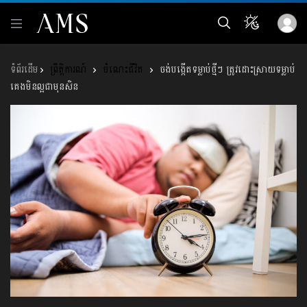
ព្រឹត្តិការណ៍
ចំណេះជីវិត
ចង់បង្កើតទម្លាប់ថ្មីៗ ត្រូវដោះស្រាយទម្លាប់
គេងមិនល្អជាមុនសិន