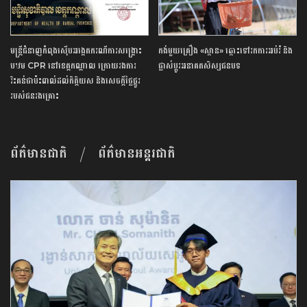
មន្ត្រី​ជំនាញ​កំពុង​ស៊ើបអង្កេត​ករណី​ការ​សង្គ្រោះ​
កង់​មួយ​គ្រឿង​ «​ស្ពាន​» ​ឆ្ពោះ​ទៅរក​ការ​អប់រំ ​និង​
បឋម​ ​CPR​ ​នៅ​ខេត្ត​កណ្តាល​ ក្រោយ​រង​ការ​
ផ្លាស់ប្តូរ​អនាគត​សិស្ស​ជនបទ​
រិះគន់​ថា​ប៉ះពាល់​ដល់​កិត្តិយស ​និង​សេចក្តីថ្លៃថ្នូរ​
របស់​ជនរងគ្រោះ​
ព័ត៌មានជាតិ
ព័ត៌មានអន្តរជាតិ