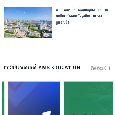
អាហារូបករណ៍ថ្នាក់បរិញ្ញាបត្រជាន់ខ្ពស់ និង
បណ្ឌិតនៅសាកលវិទ្យាល័យ Hubei
ប្រទេសចិន
កម្មវិធីពិសេសរបស់ AMS EDUCATION
មើលទាំងអស់ ➧