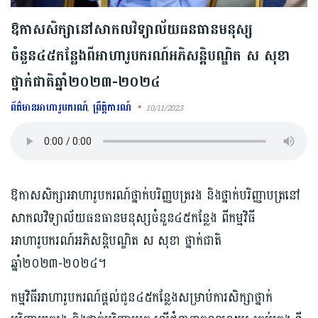
ឱកាសសិក្សានៅសាកលវិទ្យាល័យធនធានមនុស្ស
ចំនួន៤៥កន្លែងពីអាហារូបករណ៍អភិសន្តិបណ្ឌិត ស សុខា
ថ្នាក់ជាតិឆ្នាំ២០២៣-២០២៤
ព័ត៌មានអាហារូបករណ៍
,
ព្រឹត្តិការណ៍
10/11/2023
ឱកាសសិក្សាអាហារូបករណ៍ថ្នាក់បរិញ្ញបត្ររង និងថ្នាក់បរិញ្ញាបត្រនៅ
សាកលវិទ្យាល័យធនធានមនុស្សចំនួន៤៥កន្លែង ពីកម្មវិធី
អាហារូបករណ៍អភិសន្តិបណ្ឌិត ស សុខា ថ្នាក់ជាតិ
ឆ្នាំ២០២៣-២០២៤។
កម្មវិធីអាហារូបករណ៍ផ្ដល់ជូន៤៥កន្លែងសម្រាប់ការសិក្សាថ្នាក់