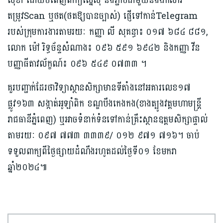
សុខា ដោយបំពេញពាក្យស្នើសុំ និងភ្ជាប់ជាមួយនឹង​ឯកសារ
តម្រូវScan ឬថត(ថតឱ្យបានច្បាស់) ផ្ញើទៅកាន់Telegram
របស់ក្រុមការងារតាមរយៈ កញ្ញា លី សុគន្ធា៖ ០១៧ ៦៨៤ ៨៨១,
លោក ម៉ៅ រិទ្ធច័ន្ទសំណាង៖ ០៩៦ ៥៩១ ៦៩៤២ និងកញ្ញា វីន
បញ្ញាធីតាវល័ក្ខណ៍៖ ០៩៦ ៥៤៩ ០៧៣៣ ។
គួរបញ្ជាក់ដែរថាវិទ្យាស្ថានសិក្សាមានទីតាំងនៅអគារលេខ១៧
ផ្លូវ១៦៣ សង្កាត់អូឡាំពិក ខណ្ឌបឹងកេងកង(ខាងត្បូងវត្តមហាមន្ត្រី
រាជធានីភ្នំពេញ) ឬអាចទំនាក់ទំនទៅកាន់គ្រឹះស្ថានឧត្ដមសិក្សាផ្ទាល់
តាមរយៈ ០៩៧ ៧៧៣ ៣៣៣៩/ ០១២ ៩៧១ ៧១៦។ ចាប់
ទទួលពាក្យពីថ្ងៃផ្សាយដំណឹងរហូតដល់ថ្ងៃទី០១ ខែមករា
ឆ្នាំ២០២៤៕