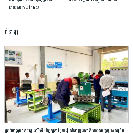
វិធីងាយៗក្នុងការទាញយកផលិតភាព
អាចរស់ដោយរីករាយ
ជំនាញ
អ្នកជំនាញយានយន្ត លើកទឹកចិត្តឱ្យនារីចូលរៀន​ជំនាញមេកានិចយានយន្តឱ្យបានច្រើន