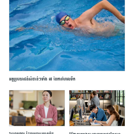
អត្ថប្រយោជន៍សំខាន់ៗទាំង ៧ នៃការហែលទឹក
៦ហេតុផល ដែលមនុស្សឆ្លាតមិន