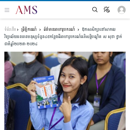
ព្រឹត្តិការណ៍
ព័ត៌មានអាហារូបករណ៍
ឱកាសសិក្សានៅសាកល
វិទ្យាល័យធនធានមនុស្សចំនួន៤៥កន្លែងពីអាហារូបករណ៍អភិសន្តិបណ្ឌិត ស សុខា ថ្នាក់
ជាតិឆ្នាំ២០២៣-២០២៤