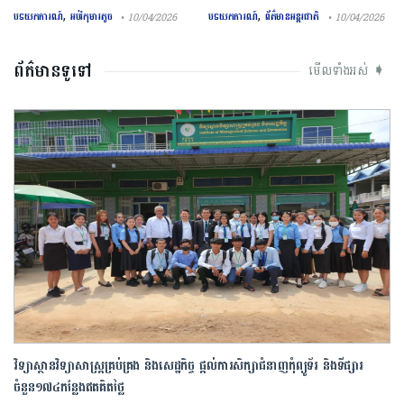
,
,
បទយកការណ៍
អប់រំកុមារតូច
បទយកការណ៍
ព័ត៌មានអន្តរជាតិ
• 10/04/2026
• 10/04/2026
ព័ត៌មានទូទៅ
មើលទាំងអស់ ➧
វិទ្យាស្ថានវិទ្យាសាស្រ្តគ្រប់គ្រង និងសេដ្ឋកិច្ច ផ្ដល់ការសិក្សាជំនាញកុំព្យូទ័រ និងទីផ្សារ
ចំនួន១៧៤កន្លែងឥតគិតថ្លៃ