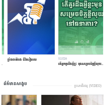
S2:E26
ខ្លាំងចាត់ចែង ជីវិតរៀបរយ
តើអ្នកគួរដឹងអ្វីខ្លះ មុនសម្រេចចិត្តខ្ចីលុយនៅធនាគារ?
ព័ត៌មានសង្ខេប
ប្រភេទវីដេអូ (VIDEO)