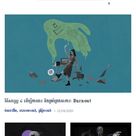
➧
វិធីសាស្រ្ត ៤ ​ដើម្បី​ការពារ និងគ្រប់គ្រង​អាការៈ Burnout
,
,
ចំណេះជីវិត
បទយកការណ៍
ព្រឹត្តិការណ៍
• 13/04/2026