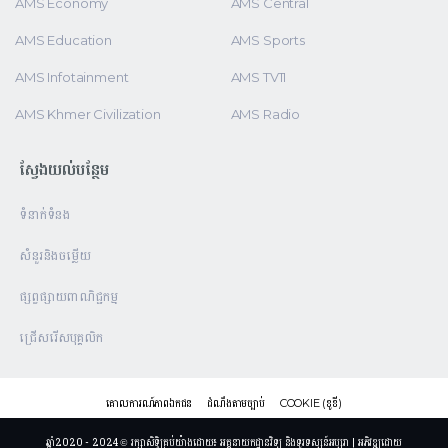
AMS Economy
AMS Central
AMS Education
AMS Sports
AMS Infotainment
AMS TV11
AMS Khmer Civilization
AMS Radio
ស្វែងយល់បន្ថែម
ទំនាក់ទំនង
សំនួរនិងចម្លើយ
ផ្សព្វផ្សាយពាណិជ្ជកម្ម
ជ្រើសរើសបុគ្គលិក
គោលការណ៍ភាពឯកជន
ដំណឹងតាមច្បាប់
COOKIE (ខូខី)
ឆ្នាំ2020 - 2024 © រក្សាសិទ្ធិគ្រប់យ៉ាងដោយ៖ អគ្គនាយកដ្ឋានវិទ្យុ និងទូរទស្សន៍អប្សរា | អភិវឌ្ឍដោយ