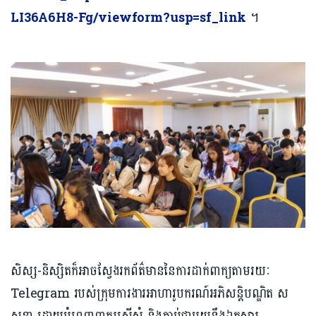
LI36A6H8-Fg/viewform?usp=sf_link
។
សិស្ស-និស្សិតក៏អាចស្វែងរកព័ត៌មាននៃការដាក់ពាក្យតាមរយៈ ​
Telegram របស់ក្រុមការងារអាហារូបករណ៍អភិសន្តិបណ្ឌិត ស