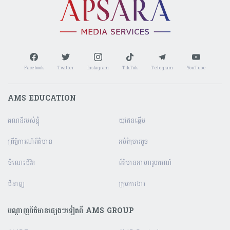
Facebook
Twitter
Instagram
TikTok
Telegram
YouTube
AMS EDUCATION
គណនី​របស់ខ្ញុំ
យុវជនឆ្នើម
ព្រឹត្តិការណ៍ព័ត៌មាន
អប់រំកុមារតូច
ចំណេះជីវិត
ព័ត៌មានអាហារូបករណ៍
ជំនាញ
ក្រុមការងារ
បណ្តាញព័ត៌មានផ្សេងៗទៀតពី AMS GROUP