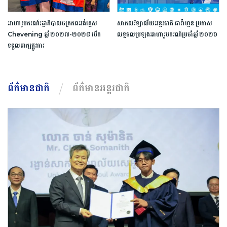
អាហារូបករណ៍​រដ្ឋាភិបាល​ចក្រភព​អង់គ្លេស​ ​
សាកលវិទ្យាល័យ​អន្តរជាតិ ​ផារ៉ាហ្គន ​ប្រកាស​
Chevening​ ​ឆ្នាំ​២០២៧​-​២០២៨​ ​បើក​
លទ្ធផល​ប្រឡង​អាហារូបករណ៍​ប្រចាំ​ឆ្នាំ​២០២៦​
ទទួល​ពាក្យ​ផ្លូវការ​
ព័ត៌មានជាតិ
ព័ត៌មានអន្តរជាតិ