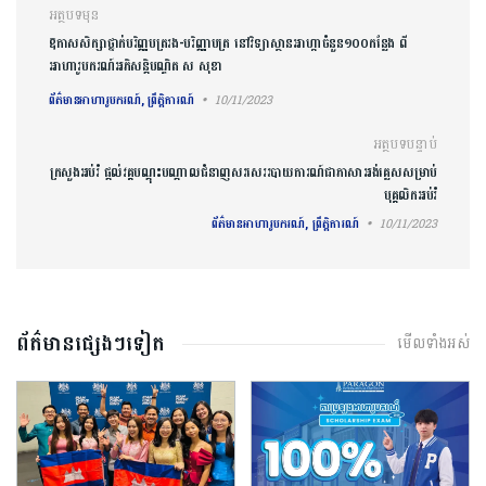
ការ​នាំទិស​ប្រកាស
អត្ថបទមុន
ឱកាសសិក្សាថ្នាក់បរិញ្ញបត្ររង-បរិញ្ញាបត្រ នៅវិទ្យាស្ថានអាហ្កាចំនួន១០០​កន្លែង​ ពី
អាហារូបករណ៍អភិសន្តិបណ្ឌិត ស សុខា
ព័ត៌មានអាហារូបករណ៍, ព្រឹត្តិការណ៍
10/11/2023
អត្ថបទបន្ទាប់
ក្រសួងអប់រំ ផ្ដល់វគ្គបណ្តុះបណ្តាលជំនាញសរសេររបាយការណ៍ជាភាសាអង់គ្លេសសម្រាប់
បុគ្គលិកអប់រំ
ព័ត៌មានអាហារូបករណ៍, ព្រឹត្តិការណ៍
10/11/2023
ព័ត៌មានផ្សេងៗទៀត
មើលទាំងអស់