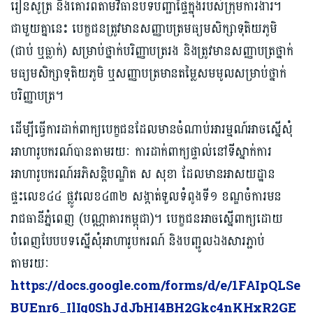
រៀនសូត្រ និងគោរពតាមវិធានបទបញ្ជាផ្ទៃក្នុងរបស់ក្រុមការងារ។
ជាមួយគ្នានេះ បេក្ខជនត្រូវមានសញ្ញាបត្រមធ្យមសិក្សាទុតិយភូមិ
(ជាប់ ឬធ្លាក់) សម្រាប់ថ្នាក់បរិញ្ញាបត្ររង និងត្រូវមានសញ្ញាបត្រថ្នាក់
មធ្យមសិក្សាទុតិយភូមិ ឬសញ្ញាបត្រមានតម្លៃសមមូលសម្រាប់ថ្នាក់
បរិញ្ញាបត្រ។
ដើម្បីធ្វើការដាក់ពាក្យបេក្ខជនដែលមានចំណាប់អារម្មណ៍អាចស្នើសុំ
អាហារូបករណ៍បានតាមរយៈ ការដាក់ពាក្យផ្ទាល់នៅទីស្នាក់ការ
អាហារូបករណ៍អភិសន្តិបណ្ឌិត ស សុខា ដែលមានអាសយដ្ឋាន
ផ្ទះលេខ៤៤ ផ្លូវលេខ៤៣២ សង្កាត់ទួលទំពូងទី១ ខណ្ឌចំការមន
រាជធានីភ្នំពេញ (បណ្ណាគារកម្ពុជា)។ បេក្ខជនអាចស្នើពាក្យដោយ
បំពេញបែបបទស្នើសុំអាហារូបករណ៍ និងបញ្ជូលឯងសារភ្ជាប់
តាមរយៈ
https://docs.google.com/forms/d/e/1FAIpQLSe
BUEnr6_IlIq0ShJdJbHI4BH2Gkc4nKHxR2GE