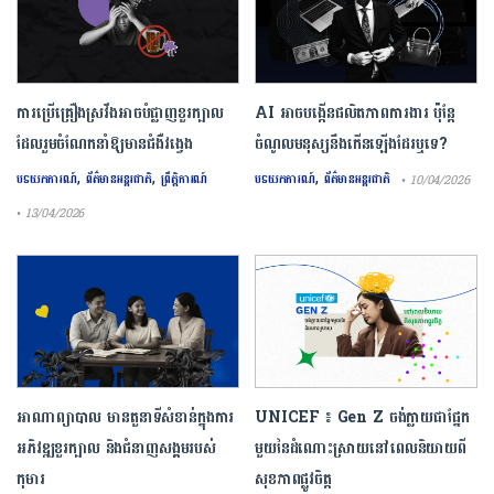
ការ​ប្រើគ្រឿង​ស្រវឹង​អាចបំផ្លាញ​ខួរក្បាល
AI អាចបង្កើនផលិតភាពការងារ ប៉ុន្តែ
ដែល​រួមចំណែក​នាំឱ្យ​មាន​ជំងឺ​វង្វេង
ចំណូលមនុស្សនឹងកើនឡើងដែរឬទេ?
,
,
,
បទយកការណ៍
ព័ត៌មានអន្តរជាតិ
ព្រឹត្តិការណ៍
បទយកការណ៍
ព័ត៌មានអន្តរជាតិ
• 10/04/2026
• 13/04/2026
អាណាព្យាបាល មានតួនាទីសំខាន់ក្នុងការ
UNICEF ៖ Gen Z ចង់ក្លាយ​ជា​ផ្នែក​
អភិវឌ្ឍខួរក្បាល និងជំនាញសង្គមរបស់
មួយ​នៃ​ដំណោះស្រាយ​នៅ​ពេល​និយាយ​ពី
កុមារ
សុខភាព​ផ្លូវចិត្ត