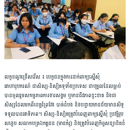
លក្ខខណ្ឌជ្រើសរើស ៖ បេក្ខជនក្នុងការដាក់ពាក្យស្នើសុំ
អាហារូបករណ៍ ជាសិស្ស-និស្សិតទូទាំងប្រទេស ជាបុគ្គលដែលធ្លាប់
បានចូលរួមសកម្មភាពការងារសង្គម ឬមានជីវភាពខ្វះខាត និងជា
សិស្សដែលមកពីខេត្តព្រៃវែង បាត់ដំបង និងបន្ទាយមានជ័យមានសិទ្ធ
ទទួលបានអាទិភាព។ សិស្ស-និស្សិតត្រូវបំពេញពាក្យស្នើសុំ ប្រវត្តិរូប
សង្ខេប សលាកបត្រឯកត្តជន (មានគំរូ) និងត្រូវបំពេញកិច្ចសន្យាខិតខំ