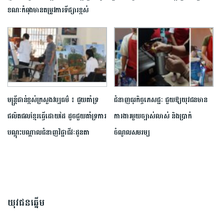
ខណៈកំពុងមានតម្រូវការទីផ្សារខ្ពស់
មន្រ្តីជាន់ខ្ពស់ក្រសួងវប្បធម៌ ៖ ជួយគាំទ្រ
ជំនាញធុរកិច្ចភេសជ្ជៈ ជួយ​ឱ្យ​យុវជន​មាន
ផលិតផលខ្មែរធ្វើដោយដៃ ដូចជួយគាំទ្រការ
ការងារមួយ​ច្បាស់លាស់ និងប្រាក់
បណ្តុះបណ្តាលជំនាញវិជ្ជាជីវៈដូនតា
ចំណូលសមរម្យ
យុវជនឆ្នើម