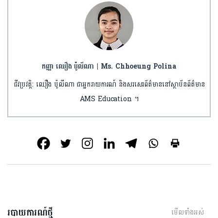
កញ្ញា ឈឿង ប៉ូលីណា | Ms. Chhoeung Polina
ជីវប្រវត្តិ: ឈឿង ប៉ូលីណា ជាអ្នករាយការណ៍ និងសរសេរព័ត៌មាននៅស្ថាប័នព័ត៌មាន
AMS Education ។
របាយការណ៍ថ្មី
មើលទាំងអស់