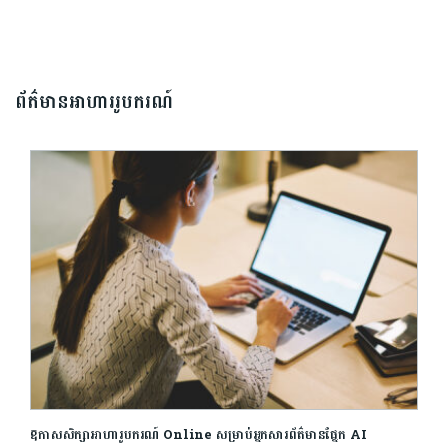
ព័ត៌មានអាហាររូបករណ៍
ឱកាសសិក្សាអាហារូបករណ៍ Online សម្រាប់អ្នកសារព័ត៌មានផ្នែក AI