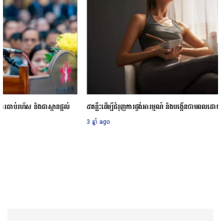
៥គន្លឹះដើម្បីជំរុញការផ្ចង់អារម្មណ៍ និងបង្កើនថាមពលដោយវិធីសាមញ្ញៗ
3 ឆ្នាំ ago