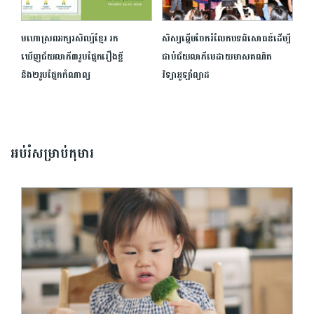
មហោស្រពអក្សរសិល្ប៍ខ្មែរ រក
សិស្សឆ្នើមចែករំលែកបទពិសោធន៍ដើម្បី
ឃើញជ័យលាភី៣រូបផ្នែករឿងខ្លី
ជាប់ជ័យលាភីមេដាយមាសគណិត
និង២រូបផ្នែកកំណាព្យ
វិទ្យាអូឡាំព្យាដ
អប់រំសម្រាប់កុមារ