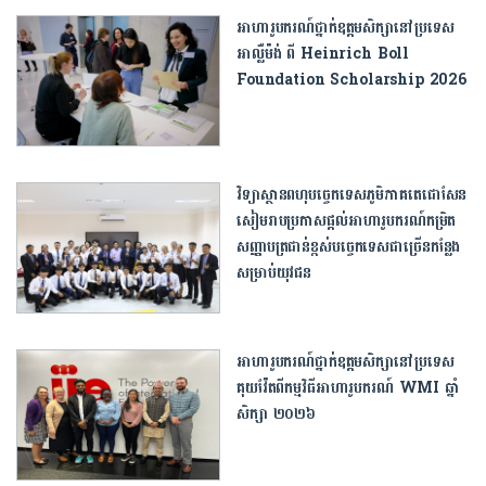
អាហារូបករណ៍ថ្នាក់ឧត្ដមសិក្សានៅប្រទេស​
អាល្លឺម៉ង់ ពី Heinrich Boll
Foundation Scholarship 2026
វិទ្យាស្ថានពហុបច្ចេកទេសភូមិភាគតេជោសែន
សៀមរាបប្រកាស​ផ្ដល់អាហារូបករណ៍កម្រិត
សញ្ញាបត្រជាន់ខ្ពស់បច្ចេកទេស​ជាច្រើន​កន្លែង
សម្រាប់យុវជន
អាហារូបករណ៍ថ្នាក់ឧត្ដមសិក្សានៅប្រទេស
គុយវ៉ែតពីកម្មវិធីអាហារូបករណ៍ WMI ឆ្នាំ
សិក្សា ២០២៦