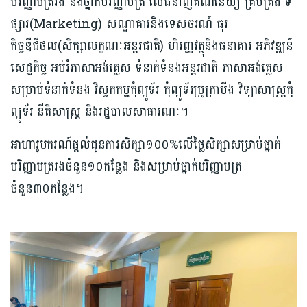
បរិញ្ញាបត្ររង និងថ្នាក់បរិញ្ញាបត្រ លើជំនាញគណនេយ្យ គ្រប់គ្រង ទី
ផ្សារ(Marketing) សណ្ឋាគារនិងទេសចរណ៍ ធុរ
កិច្ចឌីជីថល(សិក្សាលក្ខណៈអន្តរជាតិ) ហិរញ្ញវត្ថុនិងធនាគារ អភិវឌ្ឍន៍
សេដ្ឋកិច្ច អប់រំភាសាអង់គ្លេស ទំនាក់ទំនងអន្តរជាតិ ភាសាអង់គ្លេស
សម្រាប់ទំនាក់ទំនង វិស្វកកម្មកុំព្យូទ័រ កុំព្យូទ័រប្រូក្រាមីង វិទ្យាសាស្ត្រកុំ
ព្យូទ័រ នីតិសាស្ត្រ និងរដ្ឋបាលសាធារណៈ។
អាហារូបករណ៍ផ្ដល់ជូនការសិក្សា១០០%លើថ្លៃសិក្សាសម្រាប់ថ្នាក់
បរិញ្ញាបត្ររងចំនួន១០កន្លែង និងសម្រាប់ថ្នាក់បរិញ្ញាបត្រ
ចំនួន៣០កន្លែង។