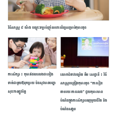
វិធីសាស្ត្រ​ ​៨​ ​យ៉ាង​ ​បណ្តុះ​ទម្លាប់​ញ៉ាំ​អាហារ​ដ៏​ល្អ​សម្រាប់​កុមារ​តូច​
ការសិក្សា ៖ កុមារ​ដែល​លេង​ជា​ទៀង
លោកជំទាវបណ្ឌិត គឹម សេដ្ឋានី ៖ វិធី
ទាត់ជាមួយ​ឪពុកម្តាយ មិន​សូវមានបញ្ហា
សាស្ត្របង្រៀនកុមារតូច “ការរៀន
សុខភាពផ្លូវចិត្ត
តាមរយៈការលេង” ជួយកុមារមាន
បំណិនក្នុងការសិក្សាពេញមួយជីវិត និង
បំណិនសង្គម