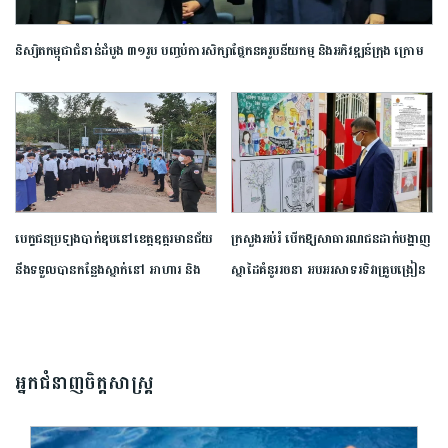
និស្សិត​កម្ពុជា​ជំនាន់​ដំបូង​ ​៣១​រូប​ ​បញ្ចប់​ការ​សិក្សា​ផ្នែក​នគរូបនីយកម្ម ​និង​អភិវឌ្ឍន៍​ក្រុង​ ក្រោម​
កិច្ចសហការ​ជាមួយ​សាកលវិទ្យាល័យ​សេអ៊ូល​
បេក្ខជន​ប្រឡង​បាក់ឌុប​នៅ​ខេត្ត​ឧត្តរមានជ័យ​ ​
ក្រសួងអប់រំ បើកឱ្យសាធារណជនដាក់បង្ហាញ
នឹង​ទទួលបាន​កន្លែង​ស្នាក់​នៅ​ ​អាហារ​ និង​
ស្នាដៃគំនូររចនា អបអរសាទរទិវាគ្រូបង្រៀន
ការ​ដឹកជញ្ជូន​ឥត​គិត​ថ្លៃ​ ​ពី​ ស​.ស​.យ​.​ក
៥ តុលា ឆ្នាំ២០២៦
អ្នកជំនាញចិត្តសាស្រ្ត