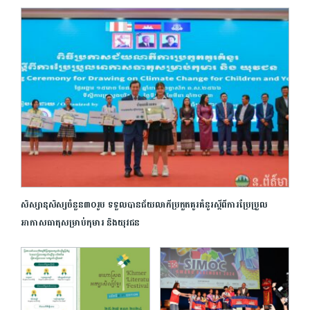
សិស្សានុសិស្សចំនួន៣០រូប ទទួលបានជ័យលាភីប្រកួតគូរគំនូរស្តីពីការប្រែប្រួល
អាកាសធាតុសម្រាប់កុមារ និងយុវជន