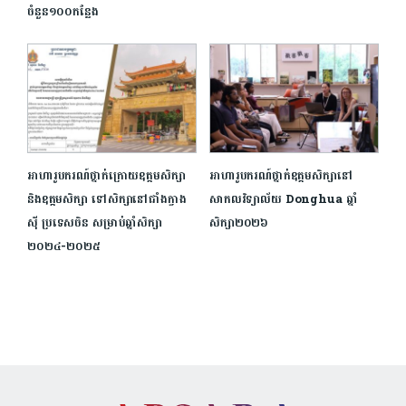
ចំនួន១០០កន្លែង
អាហារូបករណ៍ថ្នាក់ក្រោយឧត្តមសិក្សា
អាហារូបករណ៍ថ្នាក់ឧត្ដមសិក្សានៅ
និងឧត្តមសិក្សា ទៅសិក្សា​នៅជាំងក្វាង
សាកលវិទ្យាល័យ Donghua ឆ្នាំ
ស៊ី ប្រទេស​ចិន សម្រាប់ឆ្នាំសិក្សា​
សិក្សា២០២៦
២០២៤-២០២៥