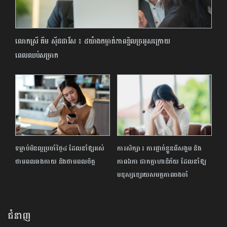
លោកស្រី គីម ស៊ីដដាវីស ៖ ៥យ៉ាងកម្ចាត់ភាពខ្ជិលច្រអូសក្រោយ
ពេលឈប់សម្រាក
ទម្លាប់មិនល្អប្រចាំថ្ងៃ៤ ដែលនាំ​ឱ្យ​​អស់
ការសិក្សា ៖ ការផ្ដាច់ខ្លួនពីសង្គម​ និង
ថាមពលរាងកាយ និង​ថាមពលចិត្ត
ភាពឯកា ជាកត្តាហានិភ័យ ដែលនាំឱ្យ
មនុស្សខ្សោយសមត្ថភាពចងចាំ
ជំនាញ