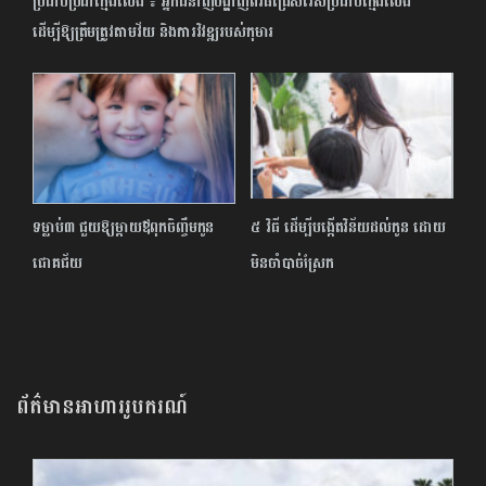
ប្រដាប់ប្រដាក្មេងលេង ៖ អ្នកជំនាញបង្ហាញពីវិធីជ្រើសរើសប្រដាប់ក្មេងលេង
ដើម្បីឱ្យត្រឹមត្រូវតាមវ័យ និងការវិវឌ្ឍរបស់កុមារ
ទម្លាប់៣ ជួយឱ្យម្ដាយឪពុកចិញ្ចឹមកូន
៥ វិធី ដើម្បីបង្កើតវិន័យដល់កូន ដោយ
ជោគជ័យ
មិនចាំបាច់ស្រែក
ព័ត៌មានអាហាររូបករណ៍