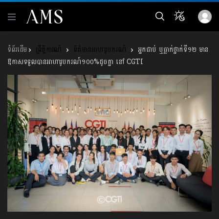
ព្រឹត្តិការណ៍
ព័ត៌មានអាហារូបករណ៍
អ្នកជាប់ ឬធ្លាក់ថ្នាក់ទី១២ មាន
ឱកាសទទួលបានអាហារូបករណ៍១០០%ដូចគ្នា នៅ CGTI