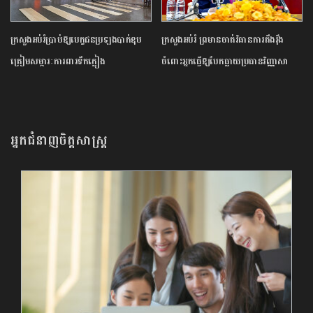
ក្រសួង​អប់រំ​ប្រាប់​ឱ្យ​បេក្ខជន​ប្រឡង​បាក់ឌុប​
ក្រសួង​អប់រំ ​ព្រមាន​ចាត់​វិធានការ​តឹងរ៉ឹង​
ត្រៀម​សម្ភារៈ​ការពារ​ទឹកភ្លៀង​
ចំពោះ​អ្នក​ធ្វើឱ្យ​បែកធ្លាយ​ប្រធាន​វិញ្ញាសា​
បាក់ឌុប ​អាច​ឈានដល់​ការ​បណ្តេញ​ចេញ​ពី​
ក្របខណ្ឌ​
អ្នកជំនាញចិត្តសាស្រ្ត