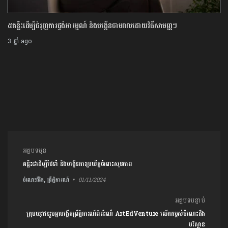
គន្លឹះដើម្បីជំរុញការផ្ចង់អារម្មណ៍ និងបង្កើនថាមពលដោយវិធីសាមញ្ញៗ
ផែន
រប
 ឆ្នាំ ago
3 ឆ្
ការ​នាំទិស​ប្រកាស
អត្ថបទមុន
គន្លឹះ៨ដើម្បីថែទាំ និងបង្កើនការប្រយ័ត្នចំពោះសុខភាព
ចំណេះជីវិត, ព្រឹត្តិការណ៍
01/11/2024
អត្ថបទបន្ទាប់
ក្រុមយុវជនរួមគ្នា​បង្កើតព្រឹត្តិការណ៍ពិព័រណ៌ ArtEdVenture លើកកម្ពស់ចំណេះដឹង
បរិស្ថាន