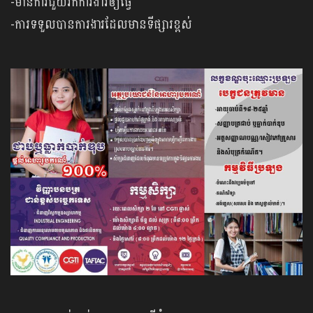
-មានការជួយរកការងារឲ្យធ្វើ
-ការទទួលបានការងារដែលមានទីផ្សារខ្ពស់