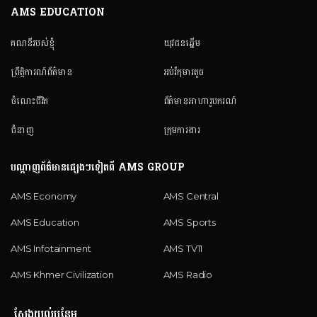
AMS EDUCATION
គណនី​របស់ខ្ញុំ
យុវជនឆ្នើម
ព្រឹត្តិការណ៍ព័ត៌មាន
អប់រំកុមារតូច
ចំណេះជីវិត
ព័ត៌មានអាហារូបករណ៍
ជំនាញ
ក្រុមការងារ
បណ្តាញព័ត៌មានផ្សេងៗទៀតពី AMS GROUP
AMS Economy
AMS Central
AMS Education
AMS Sports
AMS Infotainment
AMS TV11
AMS Khmer Civilization
AMS Radio
ស្វែងយល់បន្ថែម