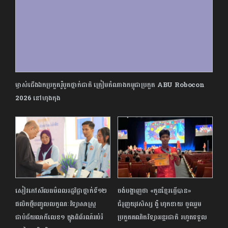
ម្ចាស់ជើងឯកប្រកួតរ៉ូបូតថ្នាក់ជាតិ ត្រៀមតំណាងកម្ពុជាប្រកួត ABU Robocon
2026 នៅហុងកុង
សៀវភៅសីលធម៌ពលរដ្ឋវិជ្ជាថ្នាក់ទី១២
ចង់បង្ហាញថា «កូនខ្មែរធ្វើបាន»
ផលិតថ្មីបញ្ចូលលក្ខណៈវិទ្យាសាស្រ្ត
ជំរុញយុវសិស្ស ង៉ូ ហុកខាយ ចូលរួម
ជាប់ជ័យលាភីលេខ១ ក្នុងពិព័រណ៍អប់រំ
ប្រកួតគណិតវិទ្យាអន្តរជាតិ រហូត​ទទួល