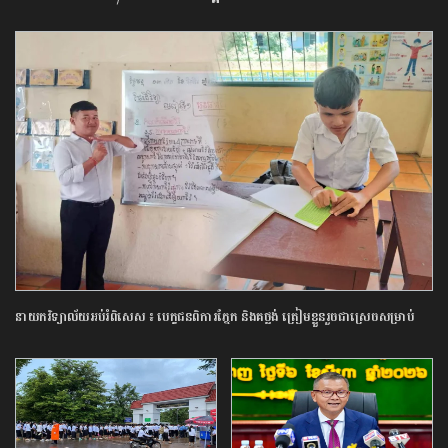
នាយក​វិទ្យាល័យ​អប់រំ​ពិសេស​ ​៖ ​បេក្ខជន​ពិការ​ភ្នែក​ និង​គថ្លង់​ ត្រៀមខ្លួន​រួច​ជាស្រេច​សម្រាប់​
ប្រឡង​បាក់ឌុប ​ដោយ​បន្ត​តស៊ូ​មិន​បោះបង់​