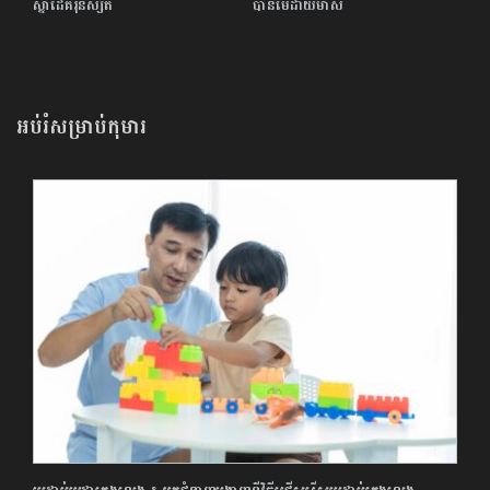
ស្នាដៃគរុនិស្សិត
បានមេដាយមាស
អប់រំសម្រាប់កុមារ