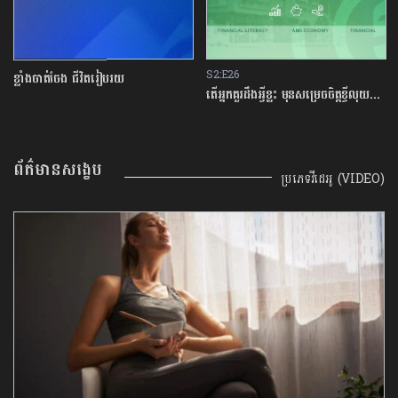
S2:E26
S1:E13
បរយ
តើអ្នកគួរដឹងអ្វីខ្លះ មុនសម្រេចចិត្តខ្ចីលុយនៅធនាគារ?
អ្នករៀនផង ធ្វើការផង
ព័ត៌មានសង្ខេប
ប្រភេទវីដេអូ (VIDEO)