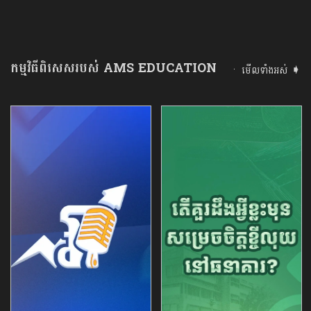
កម្មវិធីពិសេសរបស់ AMS EDUCATION
មើលទាំងអស់ ➧