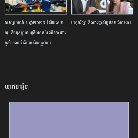
ការព្យាករណ៍ ៖ ឆ្នាំ២០២៥ វិស័យសេវា
បច្ចេកវិទ្យា និង​ការផ្លាស់ប្តូរនៃរបត់ការងារ
កម្ម និងឧស្សាហកម្មនឹងមានកំណើនការងារ
ខ្ពស់ ខណៈវិស័យ​កសិកម្ម​ធ្លាក់ចុះ
យុវជនឆ្នើម