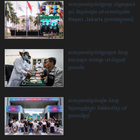
អាហារូបករណ៍ថ្នាក់បរិញ្ញាបត្រ បរិញ្ញាបត្រជាន់
ខ្ពស់ និងថ្នាក់បណ្ឌិត នៅសាកលវិទ្យាល័យ
Negeri Jakarta ប្រទេសឥណ្ឌូណេសុី
អាហារូបករណ៍ថ្នាក់បរិញ្ញាបត្ររង ជំនាញ
គិលានុបដ្ឋាក ២៥កន្លែង ទៅសិក្សា​នៅ
ប្រទេសចិន
អាហារូបករណ៍​ថ្នាក់បណ្ឌិត ជំនាញ
វិទ្យាសាស្រ្តកុំព្យូទ័រ និងព័ត៌មានវិទ្យា នៅ​
ប្រទេស​សឹង្ហបុរី