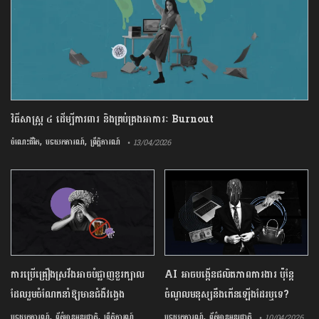
វិធីសាស្រ្ត ៤ ​ដើម្បី​ការពារ និងគ្រប់គ្រង​អាការៈ Burnout
,
,
ចំណេះជីវិត
បទយកការណ៍
ព្រឹត្តិការណ៍
• 13/04/2026
ការ​ប្រើគ្រឿង​ស្រវឹង​អាចបំផ្លាញ​ខួរក្បាល
AI អាចបង្កើនផលិតភាពការងារ ប៉ុន្តែ
ដែល​រួមចំណែក​នាំឱ្យ​មាន​ជំងឺ​វង្វេង
ចំណូលមនុស្សនឹងកើនឡើងដែរឬទេ?
,
,
,
បទយកការណ៍
ព័ត៌មានអន្តរជាតិ
ព្រឹត្តិការណ៍
បទយកការណ៍
ព័ត៌មានអន្តរជាតិ
• 10/04/2026