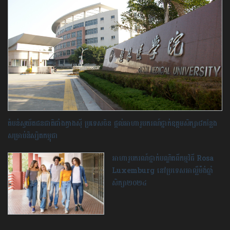
តំបន់ស្វយ័តជនជាតិជាំងក្វាងស៊ី ប្រទេសចិន ផ្តល់អាហារូបករណ៍ថ្នាក់​ឧត្តមសិក្សា​៨កន្លែង
សម្រាប់និស្សិតកម្ពុជា
អាហារូបករណ៍ថ្នាក់បណ្ឌិតពីកម្មវិធី Rosa
Luxemburg នៅប្រទេសអាល្លឺម៉ង់ឆ្នាំ
សិក្សា២០២៤