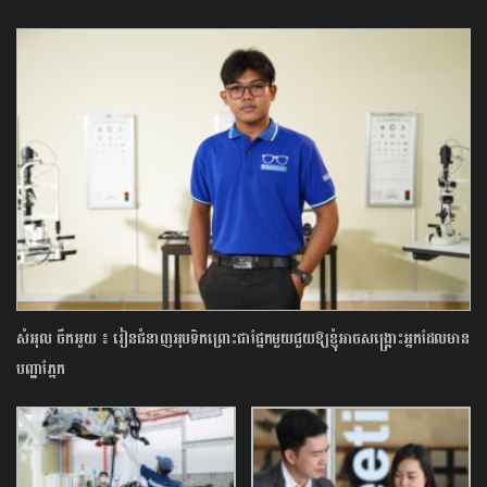
សំអុល ចឹកអូយ ៖ រៀនជំនាញអុបទិកព្រោះជាផ្នែកមួយជួយឱ្យខ្ញុំអាចសង្រ្គោះអ្នកដែលមាន
បញ្ហាភ្នែក