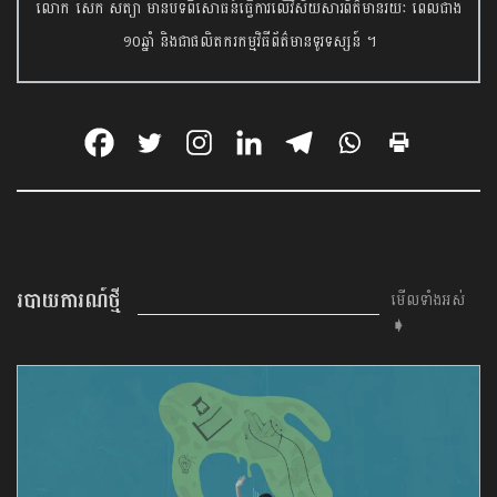
លោក សេក សត្យា មានបទពិសោធន៍ធ្វើការលើវិស័យសារព័ត៌មានរយៈ ពេលជាង
១០ឆ្នាំ និងជាផលិតករកម្មវិធីព័ត៌មានទូរទស្សន៍ ។
របាយការណ៍ថ្មី
មើលទាំងអស់
➧