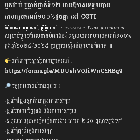
អ្នកជាប់ ឬធ្លាក់ថ្នាក់ទី១២ មានឱកាសទទួលបាន
អាហារូបករណ៍១០០%ដូចគ្នា នៅ CGTI
ព័ត៌មានអាហារូបករណ៍
,
ព្រឹត្តិការណ៍
Leave a comment
01/11/2024
សម្រាប់ប្អូនៗដែលមានបំណងចង់ទទួលយកអាហារូបករណ៍១០០%
ក្នុងឆ្នាំ២០២៤-២០២៥ ប្រញាប់ឡើងចំនួនមានកំណត់ !!!
ដាក់ពាក្យស្នើសុំអាហារូបករណ៍ :
https://forms.gle/MUUehVQ1iWnC5HBq9
អត្ថប្រយោជន៍មានដូចជា៖
-ផ្តល់កន្លែងស្នាក់នៅក្នុងពេលសិក្សា
-ផ្តល់អាហារថ្ងៃត្រង់ និងអាហារសម្រន់
-ទទួលបានប្រាក់ហ្វឹកហ្វឺនការងារ ចាប់ពី ២៨០ ដុល្លាឡើងទៅ
-ផ្តល់កុំព្យូទ័រក្នុងការសិក្សា