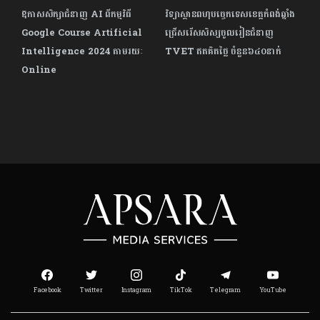
ឱកាសសិក្សាជំនាញ AI ពីកម្មវិធី
វិទ្យាស្ថាន​ពហុបច្ចេកទេស​ខេត្តកំពង់ឆ្នាំង
Google Course Artificial
ជ្រើសរើស​សិស្ស​ចូលរៀន​ជំនាញ
Intelligence 2024 តាមរយៈ
TVET ឥតគិតថ្លៃ ចំនួន៦៤០នាក់
Online
Facebook
Twitter
Instagram
TikTok
Telegram
YouTube