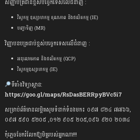
សញ្ញាបត្រជាន់ខ្ពស់បច្ចេកទេសលើជំនាញ :
វិស្វកម្ម ឧស្សាហកម្ម គុណភាព និងផលិតកម្ម (IE)
បញ្ជាទិញ (MR)
វិញ្ញាបនបត្រជាប់ខ្ពស់បច្ចេកទេសលើជំនាញ :
អនុលោមភាព និងផលិតកម្ម (QCP)
វិស្វកម្មឧស្សាហកម្ម (IE)
ទីតាំងវិទ្យាស្ថាន:
https://goo.gl/maps/RsDasBERRpyBVc5i7
សម្រាប់ព័ត៌មានលម្អិតសូមទំនាក់ទំនងមក៖ ០៩៧ ៨២៤ ៧៧៦៦,
០៩៧ ៥៩០ ៥២០៥ ,០១២ ៩០៥ ២០៥,០៩៦ ៩២០ ២០៣៤
កុំភ្លេចចែករំលែកឱ្យមិត្តរបស់អ្នកណា!!!