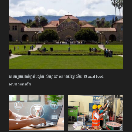
អាហារូបករណ៍ថ្នាក់បណ្ឌិត សិក្សា​នៅសាកលវិទ្យាល័យ Standford
សហរដ្ឋអាមេរិក