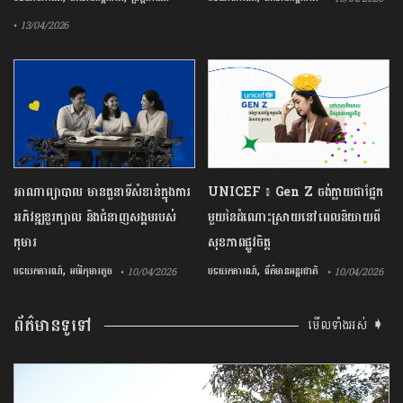
• 13/04/2026
អាណាព្យាបាល មានតួនាទីសំខាន់ក្នុងការ
UNICEF ៖ Gen Z ចង់ក្លាយ​ជា​ផ្នែក​
អភិវឌ្ឍខួរក្បាល និងជំនាញសង្គមរបស់
មួយ​នៃ​ដំណោះស្រាយ​នៅ​ពេល​និយាយ​ពី
កុមារ
សុខភាព​ផ្លូវចិត្ត
,
,
បទយកការណ៍
អប់រំកុមារតូច
បទយកការណ៍
ព័ត៌មានអន្តរជាតិ
• 10/04/2026
• 10/04/2026
ព័ត៌មានទូទៅ
មើលទាំងអស់ ➧