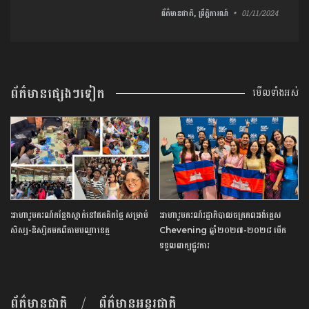
ព័ត៌មានជាតិ, ព្រឹត្តិការណ៍
01/11/2024
ព័ត៌មានផ្សេងៗទៀត
មើលទាំងអស់
អាហារូបករណ៍​កន្លែង​ស្នាក់​នៅ​ឥត​គិត​ថ្លៃ​ ​សម្រាប់​
អាហារូបករណ៍​រដ្ឋាភិបាល​ចក្រភព​អង់គ្លេស​ ​
សិស្ស​-​និស្សិត​មកពី​តាម​បណ្តា​ខេត្ត​
Chevening​ ​ឆ្នាំ​២០២៧​-​២០២៨​ ​បើក​
ទទួល​ពាក្យ​ផ្លូវការ​
ព័ត៌មានជាតិ
ព័ត៌មានអន្តរជាតិ