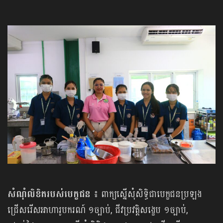
សំណុំលិខិតរបស់បេក្ខជន ៖
ពាក្យ​ស្នើ​សុំ​សិទ្ធិជាបេក្ខជន​ប្រឡង​
ជ្រើសរើស​អាហារូបករណ៍ ១ច្បាប់, ជីវប្រវត្តិសង្ខេប ១ច្បាប់,