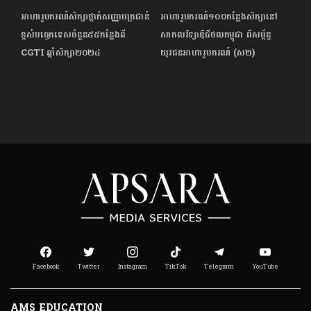
អាហារូបករណ៍សិក្សាថ្នាក់សញ្ញាបត្រជាន់
អាហារូបករណ៍១០០កន្លែងសិក្សានៅ
ខ្ពស់បច្ចេកទេសចំនួន៥៥កន្លែងពី
សាកលវិទ្យាឌីជីថលកម្ពុជា ពីសម្ព័ន្ធ
CGTI ឆ្នាំសិក្សា២០២៤
យុវជនអាហារូបករណ៍ (ស២)
Facebook
Twitter
Instagram
TikTok
Telegram
YouTube
AMS EDUCATION