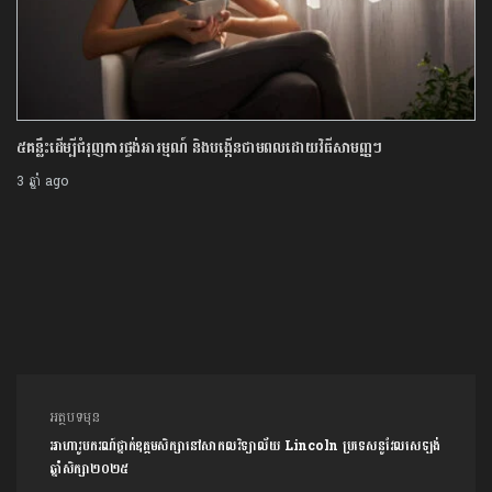
៥គន្លឹះដើម្បីជំរុញការផ្ចង់អារម្មណ៍ និងបង្កើនថាមពលដោយវិធីសាមញ្ញៗ
3 ឆ្នាំ ago
ការ​នាំទិស​ប្រកាស
អត្ថបទមុន
អាហារូបករណ៍ថ្នាក់ឧត្ដមសិក្សានៅសាកលវិទ្យាល័យ Lincoln ប្រទេស​នូវែលសេឡង់
ឆ្នាំសិក្សា២០២៥