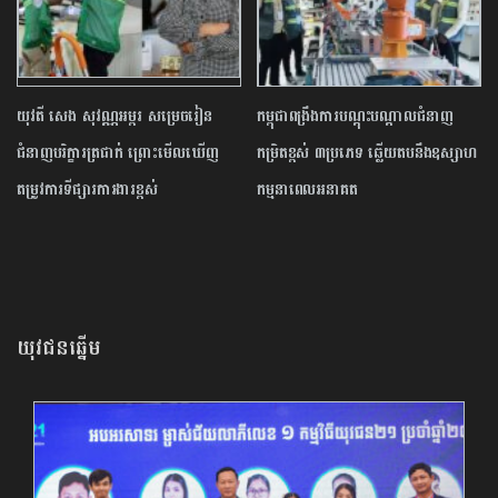
យុវតី សេង សុវណ្ណអម្ពរ សម្រេចរៀន
កម្ពុជាពង្រឹងការបណ្តុះបណ្តាលជំនាញ
ជំនាញបរិក្ខារត្រជាក់ ព្រោះមើលឃើញ
កម្រិតខ្ពស់ ៣ប្រភេទ ឆ្លើយតបនឹងឧស្សាហ
តម្រូវការទីផ្សារការងារខ្ពស់
កម្មនាពេលអនាគត
យុវជនឆ្នើម