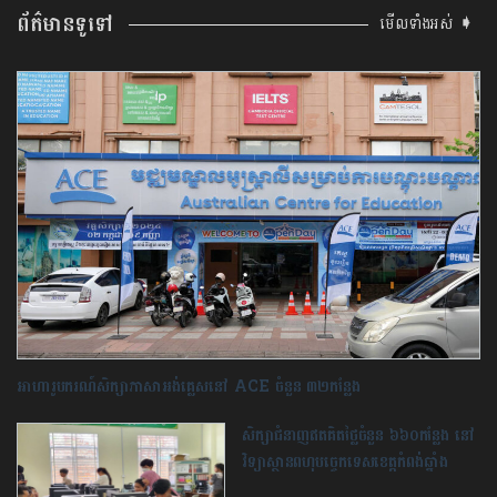
ព័ត៌មានទូទៅ
មើលទាំងអស់ ➧
អាហារូបករណ៍សិក្សា​ភាសាអង់គ្លេស​នៅ ACE ចំនួន ៣២កន្លែង
សិក្សាជំនាញឥតគិតថ្លៃចំនួន ៦៦០កន្លែង នៅ​
វិទ្យាស្ថានពហុបច្ចេកទេស​ខេត្តកំពង់ឆ្នាំង