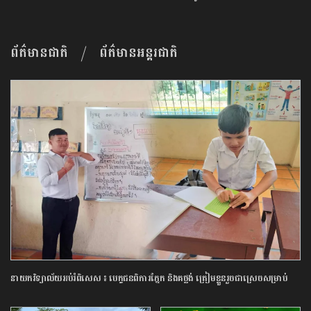
ព័ត៌មានជាតិ
ព័ត៌មានអន្តរជាតិ
នាយក​វិទ្យាល័យ​អប់រំ​ពិសេស​ ​៖ ​បេក្ខជន​ពិការ​ភ្នែក​ និង​គថ្លង់​ ត្រៀមខ្លួន​រួច​ជាស្រេច​សម្រាប់​
ប្រឡង​បាក់ឌុប ​ដោយ​បន្ត​តស៊ូ​មិន​បោះបង់​