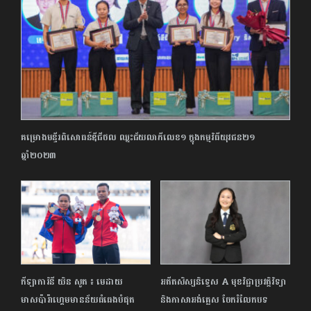
គម្រោងមន្ទីរពិសោធន៍ឌីជីថល ឈ្នះជ័យលាភីលេខ១ ក្នុងកម្មវិធីយុវជន២១
ឆ្នាំ២០២៣
កីឡាការិនី យិន សូត ៖ មេដាយ
អតីតសិស្សនិទ្ទេស A មុខវិជ្ជាប្រវត្តិវិទ្យា
មាសប៉ារ៉ាហ្គេមមានន័យធំធេងបំផុត
និងភាសាអង់គ្លេស ចែករំលែកបទ