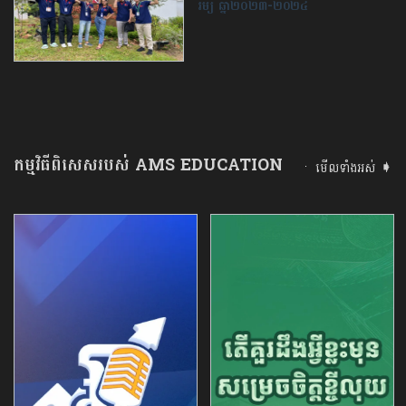
រម្យ ឆ្នាំ២០២៣-២០២៤
កម្មវិធីពិសេសរបស់ AMS EDUCATION
មើលទាំងអស់ ➧