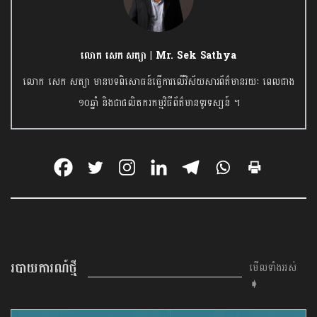
លោក សេក សត្យា | Mr. Sek Sathya
លោក សេក សត្យា មានបទពិសោធន៍ធ្វើការលើវិស័យសារព័ត៌មានរយៈ ពេលជាង
១០ឆ្នាំ និងជាផលិតករកម្មវិធីព័ត៌មានទូរទស្សន៍ ។
របាយការណ៍ថ្មី
មើលទាំងអស់
➧