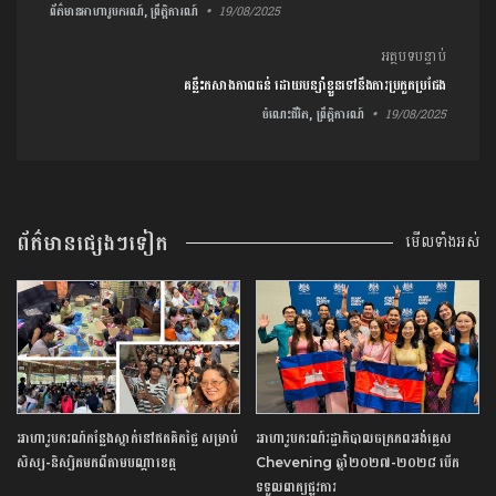
ព័ត៌មានអាហារូបករណ៍, ព្រឹត្តិការណ៍
19/08/2025
អត្ថបទបន្ទាប់
គន្លឹះកសាងភាពធន់ ដោយ​បន្សាំ​ខ្លួន​ទៅ​នឹង​ការ​ប្រកួតប្រជែង​
ចំណេះជីវិត, ព្រឹត្តិការណ៍
19/08/2025
ព័ត៌មានផ្សេងៗទៀត
មើលទាំងអស់
អាហារូបករណ៍​កន្លែង​ស្នាក់​នៅ​ឥត​គិត​ថ្លៃ​ ​សម្រាប់​
អាហារូបករណ៍​រដ្ឋាភិបាល​ចក្រភព​អង់គ្លេស​ ​
សិស្ស​-​និស្សិត​មកពី​តាម​បណ្តា​ខេត្ត​
Chevening​ ​ឆ្នាំ​២០២៧​-​២០២៨​ ​បើក​
ទទួល​ពាក្យ​ផ្លូវការ​