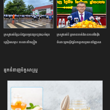
ក្រសួង​អប់រំ​ប្រាប់​ឱ្យ​បេក្ខជន​ប្រឡង​បាក់ឌុប​
ក្រសួង​អប់រំ ​ព្រមាន​ចាត់​វិធានការ​តឹងរ៉ឹង​
ត្រៀម​សម្ភារៈ​ការពារ​ទឹកភ្លៀង​
ចំពោះ​អ្នក​ធ្វើឱ្យ​បែកធ្លាយ​ប្រធាន​វិញ្ញាសា​
បាក់ឌុប ​អាច​ឈានដល់​ការ​បណ្តេញ​ចេញ​ពី​
ក្របខណ្ឌ​
អ្នកជំនាញចិត្តសាស្រ្ត