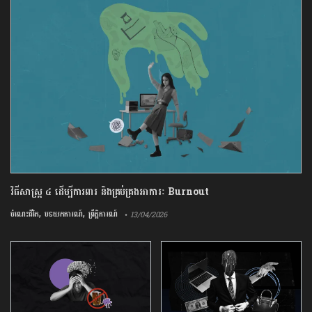
វិធីសាស្រ្ត ៤ ​ដើម្បី​ការពារ និងគ្រប់គ្រង​អាការៈ Burnout
,
,
ចំណេះជីវិត
បទយកការណ៍
ព្រឹត្តិការណ៍
• 13/04/2026