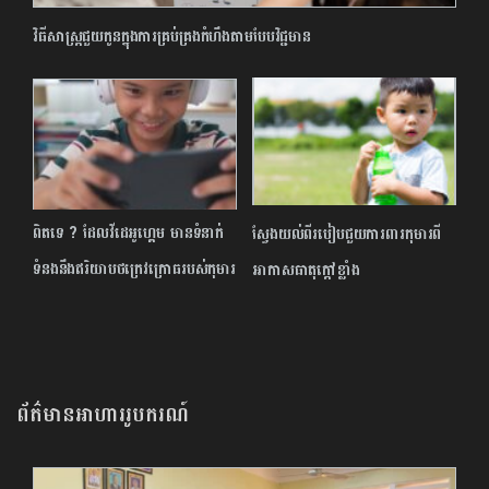
វិធីសាស្រ្តជួយកូនក្នុងការគ្រប់គ្រងកំហឹងតាមបែបវិជ្ជមាន
ពិតទេ ? ដែលវីដេអូហ្គេម មានទំនាក់
ស្វែងយល់ពីរបៀបជួយការពារកុមារពី
ទំនងនឹងឥរិយាបថក្រេវក្រោធរបស់កុមារ
អាកាសធាតុក្តៅខ្លាំង
ព័ត៌មានអាហាររូបករណ៍