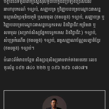
បង្កាន់ដៃ​ទទួលពាក្យ​ស្នើ​សុំ​សិទ្ធិ​ជា​បេក្ខជន​ប្រឡង​ជ្រើសរើស​
អាហារូបករណ៍ ១ច្បាប់, សញ្ញាបត្រ ឬវិញ្ញាបនបត្រ​បណ្តោះអាសន្ន​
មធ្យមសិក្សា​ទុតិយភូមិ ឬសមមូល (ថតចម្លង) ១ច្បាប់, សញ្ញាបត្រ ឬ
វិញ្ញាបនបត្រ​បណ្តោះអាសន្ន​បច្ចេកទេស និង​វិជ្ជាជីវៈកម្រិត៣ ឬ
សមមូល (សម្រាប់សិស្ស​ផ្នែកបច្ចេកទេស និ​ងវិជ្ជាជីវៈ) ១ច្បាប់,
សំបុត្រ​កំណើត (ថតចម្លង) ១ច្បាប់, អត្តសញ្ញាណប័ណ្ណ​សញ្ជាតិខ្មែរ
(ថតចម្លង) ១ច្បាប់។
ចំពោះព័ត៌មានបន្ថែម សិស្សានុសិស្ស​អាច​ទាក់ទង​តាមរយៈ​លេខ
ទូរស័ព្ទ ០៩២ ៧៤០ ២២២ ឬ ០៩៦ ២៩៦ ០៧០៧៕