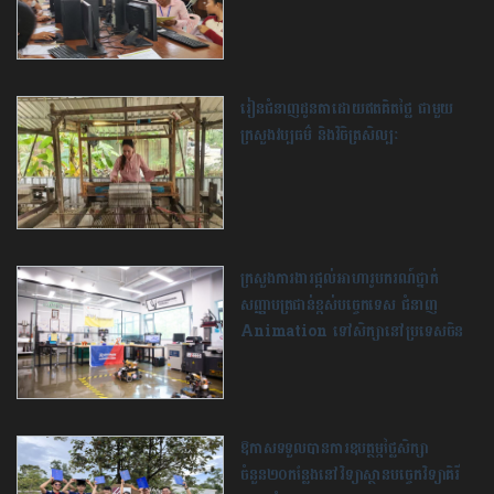
រៀនជំនាញដូនតាដោយឥតគិតថ្លៃ ជាមួយ
ក្រសួងវប្បធម៌ និង​វិចិត្រសិល្បៈ
ក្រសួងការងារ​ផ្តល់អាហារូបករណ៍ថ្នាក់
សញ្ញាបត្រជាន់ខ្ពស់បច្ចេកទេស ជំនាញ
Animation ទៅ​សិក្សា​នៅប្រទេសចិន
ឱកាសទទួលបានការឧបត្ថម្ភថ្លៃសិក្សា
ចំនួន២០កន្លែងនៅវិទ្យាស្ថានបច្ចេកវិទ្យាគិរី