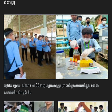
ជំនាញ
យុវជន ឡាយ សុវិសារ ចាប់ជំនាញក្សេតសាស្ត្រព្រោះចង់ប្តូរសហគមន៍ខ្លួន ទៅជា​
សហគមន៍កសិកម្មទំនើប