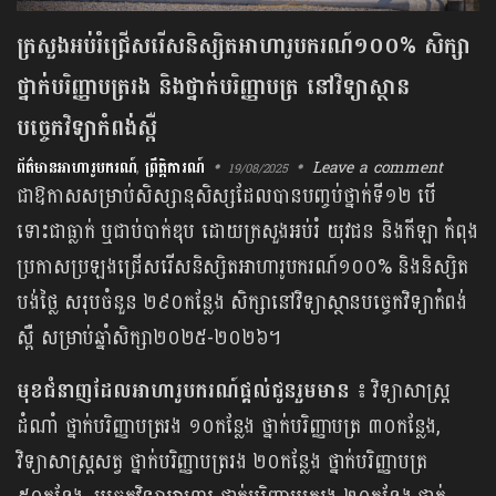
ក្រសួងអប់រំជ្រើសរើស​និស្សិត​អាហារូបករណ៍១០០% សិក្សា​
ថ្នាក់​បរិញ្ញាបត្ររង និង​ថ្នាក់បរិញ្ញាបត្រ នៅ​វិទ្យាស្ថាន​
បច្ចេកវិទ្យា​កំពង់ស្ពឺ
ព័ត៌មានអាហារូបករណ៍
,
ព្រឹត្តិការណ៍
Leave a comment
19/08/2025
ជា​ឱកាស​សម្រាប់​សិស្សានុសិស្ស​ដែល​បានបញ្ចប់ថ្នាក់ទី១២ បើ
ទោះជា​ធ្លាក់ ឬជាប់បាក់ឌុប ដោយ​ក្រសួងអប់រំ យុវជន និងកីឡា កំពុង​
ប្រកាសប្រឡង​ជ្រើសរើស​និស្សិត​អាហារូបករណ៍១០០% និង​និស្សិត​
បង់ថ្លៃ សរុប​ចំនួន ២៩០កន្លែង សិក្សា​នៅ​វិទ្យាស្ថាន​បច្ចេកវិទ្យា​កំពង់
ស្ពឺ សម្រាប់ឆ្នាំសិក្សា​២០២៥-២០២៦។
មុខ​ជំនាញ​ដែលអាហារូបករណ៍ផ្តល់ជូន​រួមមាន ៖
វិទ្យាសាស្រ្ត​
ដំណាំ ថ្នាក់បរិញ្ញាបត្ររង ១០កន្លែង ថ្នាក់បរិញ្ញាបត្រ ៣០កន្លែង,
វិទ្យាសាស្រ្តសត្វ ថ្នាក់បរិញ្ញាបត្ររង ២០កន្លែង ថ្នាក់បរិញ្ញាបត្រ