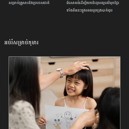
សម្រាប់គ្រួសារនិងប្រទេសជាតិ
ពិសោធន៍ដើម្បីយកនិទ្ទេសល្អលើមុខវិជ្ជា
ទាំងពីរនេះ​ក្នុងពេលប្រឡងបាក់ឌុប
អប់រំសម្រាប់កុមារ