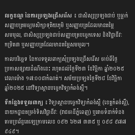
លក្ខខណ្ឌ នៃការប្រឡងជ្រើសរើស ៖
ជាសិស្ស​ប្រឡងជាប់ ឬធ្លាក់
សញ្ញាបត្រ​មធ្យមសិក្សា​ទុតិយភូមិ ឬសញ្ញាបត្រ​ដែល​មានតម្លៃ​
សមមូល, ជា​សិស្ស​ប្រឡង​ជាប់សញ្ញាបត្រ​បច្ចេកទេស និង​វិជ្ជាជីវៈ​
កម្រិត៣ ឬសញ្ញាបត្រ​ដែលមាន​តម្លៃសមមូល។
កាលបរិច្ឆេទ នៃការ​ទទួលពាក្យ​សុំ​ប្រឡង​ជ្រើសរើស ចាប់ពីថ្ងៃ
ប្រកាស​ផ្សាយ​ដំណឹងនេះ រហូត​ដល់ថ្ងៃទី២៣ ខែវិច្ឆិកា ឆ្នាំ​២០២៥
វេលាម៉ោង ១៧:០០ជាកំណត់។ សម័យប្រឡង​ថ្ងៃទី២៨ ខែវិច្ឆិកា
ឆ្នាំ២០២៥ នៅវិទ្យាស្ថានបច្ចេកវិទ្យា​កំពង់ស្ពឺ។
ទីកន្លែងទទួលពាក្យ ៖
វិទ្យាស្ថាន​បច្ចេកវិទ្យា​កំពង់ស្ពឺ (ខេត្តកំពង់ស្ពឺ),
នាយកដ្ឋានតម្រង់ទិស​វិជ្ជាជីវៈ (រាជធានីភ្នំពេញ) ឬអាច​ទំនាក់ទំនង​
តាម​ប្រព័ន្ធតេឡេក្រាមលេខ ០៩២ ៦២៧ ៣៣៥ ឬ ០៩៨ ៩៧៧
៩៤៩។