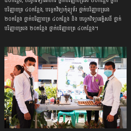
៥០កន្លែង, បច្ចេកវិទ្យាអាហារ ថ្នាក់បរិញ្ញាបត្ររង ២០កន្លែង ថ្នាក់
បរិញ្ញាបត្រ ៤០កន្លែង, បច្ចេកវិទ្យា​កុំព្យូទ័រ ថ្នាក់បរិញ្ញាបត្ររង
២០កន្លែង ថ្នាក់បរិញ្ញាបត្រ ៤០កន្លែង និង បច្ចេកវិទ្យាអគ្គិសនី ថ្នាក់
បរិញ្ញាបត្ររង ២០កន្លែង ថ្នាក់បរិញ្ញាបត្រ ៤០កន្លែង។