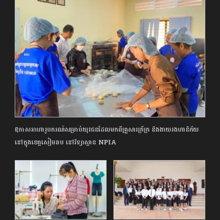
ឱ​កាស​អាហារូបករណ៍​សម្រាប់​យុវជន​ដែល​មក​ពី​គ្រួសារ​ក្រីក្រ ​និង​ងាយ​រង​ហានិភ័យ​
នៅក្នុង​ខេត្ត​សៀមរាប ​នៅ​វិទ្យាស្ថាន​ ​NPIA​ ​