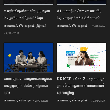
ការ​ប្រើគ្រឿង​ស្រវឹង​អាចបំផ្លាញ​ខួរក្បាល
AI អាចបង្កើនផលិតភាពការងារ ប៉ុន្តែ
ដែល​រួមចំណែក​នាំឱ្យ​មាន​ជំងឺ​វង្វេង
ចំណូលមនុស្សនឹងកើនឡើងដែរឬទេ?
,
,
,
បទយកការណ៍
ព័ត៌មានអន្តរជាតិ
ព្រឹត្តិការណ៍
បទយកការណ៍
ព័ត៌មានអន្តរជាតិ
• 10/04/2026
• 13/04/2026
អាណាព្យាបាល មានតួនាទីសំខាន់ក្នុងការ
UNICEF ៖ Gen Z ចង់ក្លាយ​ជា​ផ្នែក​
អភិវឌ្ឍខួរក្បាល និងជំនាញសង្គមរបស់
មួយ​នៃ​ដំណោះស្រាយ​នៅ​ពេល​និយាយ​ពី
កុមារ
សុខភាព​ផ្លូវចិត្ត
,
,
បទយកការណ៍
អប់រំកុមារតូច
បទយកការណ៍
ព័ត៌មានអន្តរជាតិ
• 10/04/2026
• 10/04/2026