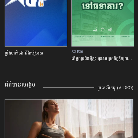
S2:E26
ខ្លាំងចាត់ចែង ជីវិតរៀបរយ
តើអ្នកគួរដឹងអ្វីខ្លះ មុនសម្រេចចិត្តខ្ចីលុយនៅធនាគារ?
ព័ត៌មានសង្ខេប
ប្រភេទវីដេអូ (VIDEO)