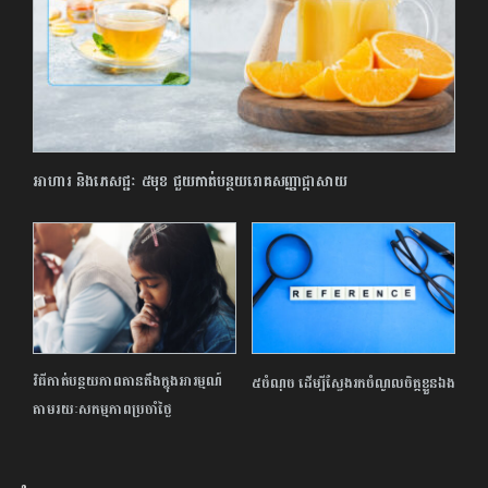
អាហារ និងភេសជ្ជៈ ៥មុខ ជួយកាត់បន្ថយរោគសញ្ញាផ្តាសាយ
វិធី​កាត់បន្ថយ​ភាព​តានតឹង​ក្នុង​អារម្មណ៍
៥ចំណុច ដើម្បីស្វែង​រក​ចំណូលចិត្តខ្លួនឯង
តាមរយៈ​សកម្មភាព​ប្រចាំ​ថ្ងៃ