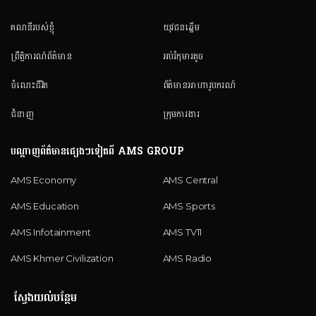
គណនី​របស់ខ្ញុំ
យុវជនឆ្នើម
ព្រឹត្តិការណ៍ព័ត៌មាន
អប់រំកុមារតូច
ចំណេះជីវិត
ព័ត៌មានអាហារូបករណ៍
ជំនាញ
ក្រុមការងារ
បណ្តាញព័ត៌មានផ្សេងៗទៀតពី AMS GROUP
AMS Economy
AMS Central
AMS Education
AMS Sports
AMS Infotainment
AMS TV11
AMS Khmer Civilization
AMS Radio
ស្វែងយល់បន្ថែម