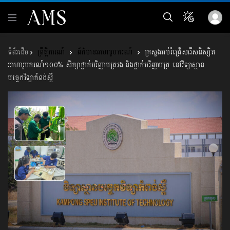
ព្រឹត្តិការណ៍
ព័ត៌មានអាហារូបករណ៍
ក្រសួងអប់រំជ្រើសរើស​និស្សិត​
អាហារូបករណ៍១០០% សិក្សា​ថ្នាក់​បរិញ្ញាបត្ររង និង​ថ្នាក់បរិញ្ញាបត្រ នៅ​វិទ្យាស្ថាន​
បច្ចេកវិទ្យា​កំពង់ស្ពឺ