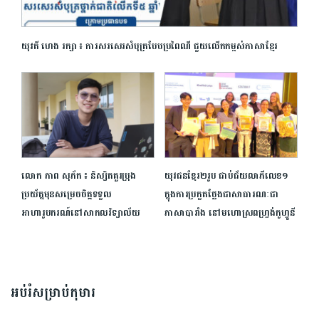
យុវតី ហេង រក្សា ៖ ការសរសេរសំបុត្របែបប្រពៃណី ជួយលើកកម្ពស់ភាសាខ្មែរ
លោក ភាព សុភ័ក ៖ និស្សិតគួរប្រុង
យុវជនខ្មែរ២រូប ជាប់ជ័យលាភីលេខ១
ប្រយ័ត្នមុនសម្រេចចិត្តទទួល
ក្នុងការប្រកួតថ្លែងជាសាធារណៈជា
អាហារូបករណ៍នៅសាកលវិទ្យាល័យ
ភាសាបារាំង នៅមហោស្រព​ហ្វ្រង់កូហ្វូនី
អប់រំសម្រាប់កុមារ