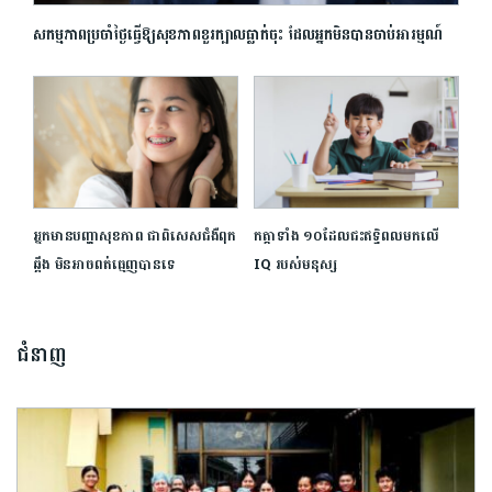
សកម្មភាពប្រចាំថ្ងៃធ្វើ​ឱ្យសុខភាពខួរក្បាលធ្លាក់ចុះ ដែលអ្នកមិនបានចាប់អារម្មណ៍
អ្នកមានបញ្ហាសុខភាព ជាពិសេសជំងឺពុក
កត្តាទាំង ១០ដែលជះឥទ្ធិពលមកលើ
ឆ្អឹង មិនអាចពត់ធ្មេញបានទេ
IQ របស់មនុស្ស
ជំនាញ