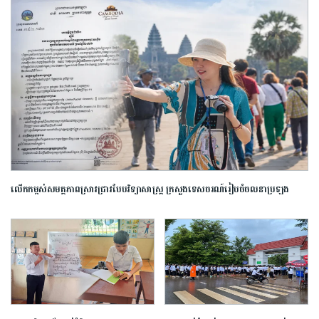
លើកកម្ពស់​សមត្ថភាព​ស្រាវជ្រាវ​បែប​វិទ្យាសាស្ត្រ​ ក្រសួង​ទេសចរណ៍​រៀបចំ​ចលនា​ប្រឡង​
ប្រណាំង​ស្នាដៃ​អត្ថបទ​ស្រាវជ្រាវ​ឆ្នើម​ក្នុង​វិស័យ​ទេសចរណ៍​ ​ឆ្នាំ​២០២៦​