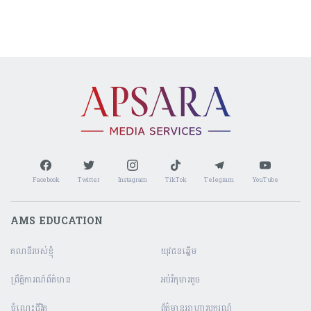
Facebook
Twitter
Instagram
TikTok
Telegram
YouTube
AMS EDUCATION
គណនី​របស់ខ្ញុំ
យុវជនឆ្នើម
ព្រឹត្តិការណ៍ព័ត៌មាន
អប់រំកុមារតូច
ចំណេះជីវិត
ព័ត៌មានអាហារូបករណ៍