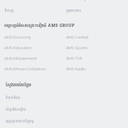
ជំនាញ
ក្រុមការងារ
បណ្តាញព័ត៌មានផ្សេងៗទៀតពី AMS GROUP
AMS Economy
AMS Central
AMS Education
AMS Sports
AMS Infotainment
AMS TV11
AMS Khmer Civilization
AMS Radio
ស្វែងយល់បន្ថែម
ទំនាក់ទំនង
សំនួរនិងចម្លើយ
ផ្សព្វផ្សាយពាណិជ្ជកម្ម