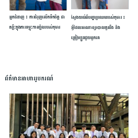
អ្នក​ជំនាញ ៖ ការ​ជំរុញ​លើកទឹកចិត្ត ជា​
ស្វែងយល់ពីបញ្ហាប្រឈមរបស់កុមារ ៖
គន្លឹះ​ក្នុង​ការ​ទម្លុះ​ភាព​ខ្ជិល​របស់​កុមារ
អ្វីដែលអាណាព្យាបាលគួរដឹង និង
ត្រៀមខ្លួនជួយពួកគេ
ព័ត៌មានអាហាររូបករណ៍