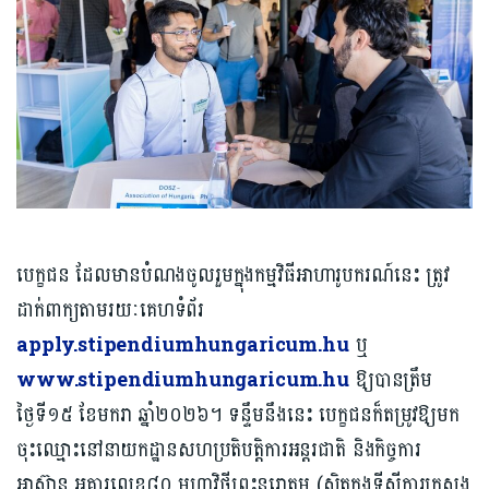
បេក្ខជន ដែលមានបំណងចូលរួមក្នុងកម្មវិធីអាហារូបករណ៍នេះ ត្រូវ
ដាក់ពាក្យតាមរយៈគេហទំព័រ
apply.stipendiumhungaricum.hu
ឬ
www.stipendiumhungaricum.hu
ឱ្យបានត្រឹម
ថ្ងៃទី១៥ ខែមករា ឆ្នាំ២០២៦។ ទន្ទឹមនឹងនេះ បេក្ខជនក៏តម្រូវឱ្យមក
ចុះឈ្មោះនៅនាយកដ្ឋានសហប្រតិបត្តិការអន្តរជាតិ និងកិច្ចការ
អាស៊ាន អគារលេខ៨០ មហាវិថីព្រះនរោត្តម (ស្ថិតក្នុងទីស្តីការក្រសួង