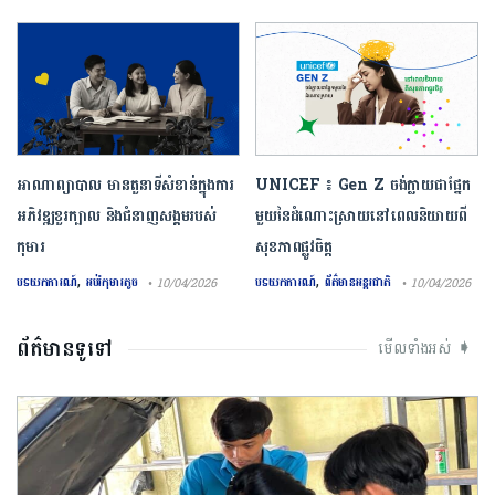
អាណាព្យាបាល មានតួនាទីសំខាន់ក្នុងការ
UNICEF ៖ Gen Z ចង់ក្លាយ​ជា​ផ្នែក​
អភិវឌ្ឍខួរក្បាល និងជំនាញសង្គមរបស់
មួយ​នៃ​ដំណោះស្រាយ​នៅ​ពេល​និយាយ​ពី
កុមារ
សុខភាព​ផ្លូវចិត្ត
,
,
បទយកការណ៍
អប់រំកុមារតូច
បទយកការណ៍
ព័ត៌មានអន្តរជាតិ
• 10/04/2026
• 10/04/2026
ព័ត៌មានទូទៅ
មើលទាំងអស់ ➧