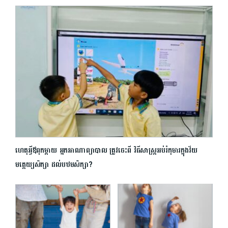
ហេតុអ្វីឪពុកម្តាយ អ្នក​អាណាព្យាបាល ត្រូវចេះពី វិធីសាស្រ្ត​អប់រំកុមារ​ក្នុងវ័យ​
មត្តេយ្យ​សិក្សា ដល់បឋមសិក្សា?