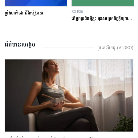
S2:E26
ខ្លាំងចាត់ចែង ជីវិតរៀបរយ
តើអ្នកគួរដឹងអ្វីខ្លះ មុនសម្រេចចិត្តខ្ចីលុយនៅធនាគារ?
ព័ត៌មានសង្ខេប
ប្រភេទវីដេអូ (VIDEO)