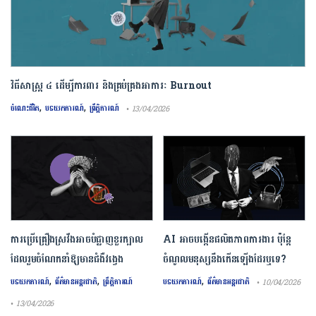
វិធីសាស្រ្ត ៤ ​ដើម្បី​ការពារ និងគ្រប់គ្រង​អាការៈ Burnout
,
,
ចំណេះជីវិត
បទយកការណ៍
ព្រឹត្តិការណ៍
• 13/04/2026
ការ​ប្រើគ្រឿង​ស្រវឹង​អាចបំផ្លាញ​ខួរក្បាល
AI អាចបង្កើនផលិតភាពការងារ ប៉ុន្តែ
ដែល​រួមចំណែក​នាំឱ្យ​មាន​ជំងឺ​វង្វេង
ចំណូលមនុស្សនឹងកើនឡើងដែរឬទេ?
,
,
,
បទយកការណ៍
ព័ត៌មានអន្តរជាតិ
ព្រឹត្តិការណ៍
បទយកការណ៍
ព័ត៌មានអន្តរជាតិ
• 10/04/2026
• 13/04/2026