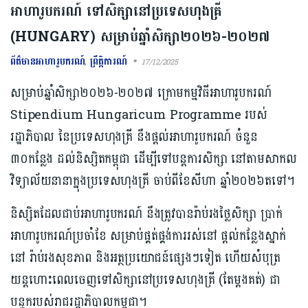
អាហារូបករណ៍ ទៅសិក្សានៅប្រទេសហុងគ្រី
(HUNGARY) សម្រាប់ឆ្នាំសិក្សា២០២៦-២០២៧
ព័ត៌មានអាហារូបករណ៍
,
ព្រឹត្តិការណ៍
17/12/2025
សម្រាប់ឆ្នាំសិក្សា​២០២៦-២០២៧ ក្រោម​កម្មវិធីអាហារូបករណ៍
Stipendium Hungaricum Programme របស់
រដ្ឋាភិបាល នៃប្រទេស​ហុងគ្រី នឹង​ផ្តល់អាហារូបករណ៍ ចំនួន
៣០កន្លែង ដល់និស្សិត​កម្ពុជា ដើម្បី​ទៅបន្ត​ការ​សិក្សា នៅ​តាម​សាកល
វិទ្យាល័យ​នានា​ក្នុង​ប្រទេស​ហុងគ្រី ចាប់ពីខែសីហា ឆ្នាំ២០២៦តទៅ។
និស្សិត​ដែលជាប់អាហារូបករណ៍ នឹងត្រូវ​បានរ៉ាប់រងថ្លៃសិក្សា ប្រាក់​
អាហារូបករណ៍ប្រចាំខែ សម្រាប់ផ្គត់ផ្គង់​ការ​រស់នៅ ផ្តល់កន្លែង​ស្នាក់
នៅ រ៉ាប់រងសុខភាព និង​អត្ថប្រយោជន៍ផ្សេងៗ​ទៀត ហើយ​សំបុត្រ​
យន្តហោះ​ពេលចេញទៅសិក្សា​នៅប្រទេស​ហុងគ្រី (តែម្តងគត់) ជា
បន្ទុក​របស់​រាជរដ្ឋាភិបាល​កម្ពុជា។