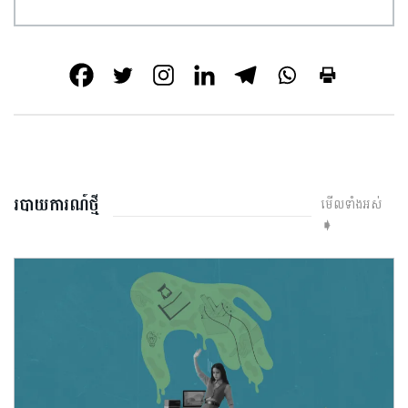
របាយការណ៍ថ្មី
មើលទាំងអស់
➧