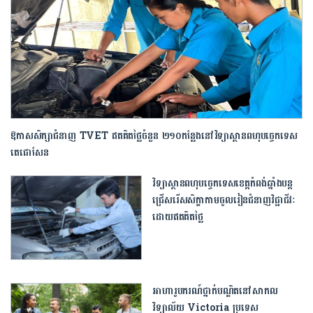
ឱកាស​សិក្សាជំនាញ TVET ឥតគិតថ្លៃចំនួន ២១០កន្លែងនៅ​វិទ្យាស្ថានពហុបច្ចេកទេស​
តេជោសែន
វិទ្យាស្ថានពហុបច្ចេកទេសខេត្តកំពង់ឆ្នាំងបន្ត
ជ្រើសរើសសិក្ខាកាមចូលរៀនជំនាញវិជ្ជាជីវៈ​
ដោយឥតគិតថ្លៃ
អាហារូបករណ៍ថ្នាក់បណ្ឌិតនៅសាកល
វិទ្យាល័យ Victoria ប្រទេស