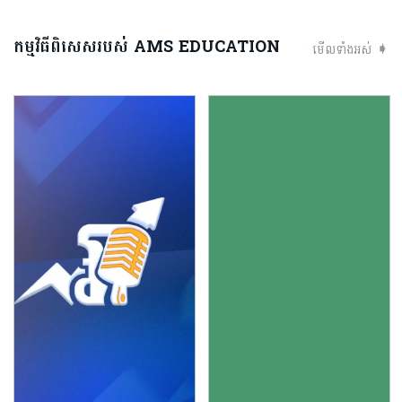
កម្មវិធីពិសេសរបស់ AMS EDUCATION
មើលទាំងអស់ ➧