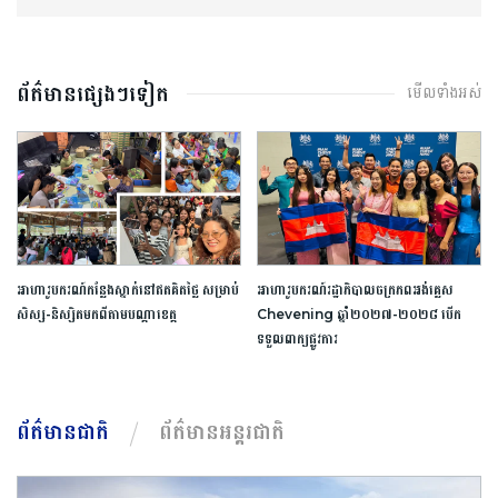
ព័ត៌មានផ្សេងៗទៀត
មើលទាំងអស់
អាហារូបករណ៍​កន្លែង​ស្នាក់​នៅ​ឥត​គិត​ថ្លៃ​ ​សម្រាប់​
អាហារូបករណ៍​រដ្ឋាភិបាល​ចក្រភព​អង់គ្លេស​ ​
សិស្ស​-​និស្សិត​មកពី​តាម​បណ្តា​ខេត្ត​
Chevening​ ​ឆ្នាំ​២០២៧​-​២០២៨​ ​បើក​
ទទួល​ពាក្យ​ផ្លូវការ​
ព័ត៌មានជាតិ
ព័ត៌មានអន្តរជាតិ