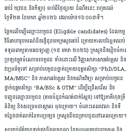
អប់រំ យុវជន និងកីឡា) ចាប់ពីថ្ងៃផ្សាយ ដំណឹងនេះ រហូតដល់
ថ្ងៃទី២៣ ខែមករា ឆ្នាំ២០២៦ វេលាម៉ោង១៦:០០នាទី។
ផ្អែកលើបញ្ជីឈ្មោះបេក្ខជន (Eligible candidates) ដែលកម្ម
វិធីអាហារូបករណ៍នឹងផ្ញើជូនមកក្រសួងអប់រំ ក្រោយកាលបរិច្ឆេទឈប់
ទទួលពាក្យតាមអនឡាញ (១៥ មករា ២០២៦) ក្រសួងនឹងរៀបចំការ
ប្រឡងក្នុងចំណោមបេក្ខជន ទាំងនោះលើ វិញ្ញាសាភាសាអង់គ្លេស និង
វប្បធម៌ទូទៅ សម្រាប់បេក្ខជនថ្នាក់ក្រោយឧត្តមសិក្សា “PhD/DLA,
MA/MSC” និង ភាសាអង់គ្លេស និងគណិតវិទ្យា សម្រាប់បេក្ខជន
ថ្នាក់ឧត្តមសិក្សា “BA/BSc & OTM” ដើម្បីជ្រើសរើស និង
បញ្ជូនឈ្មោះបេក្ខជន (តាមចំនួនកំណត់ជាក់ស្តែង) ទៅឱ្យភាគីហុងគ្រី
ពិនិត្យ និងសម្រេចជាស្ថាពរ ចុងក្រោយ។ ចំពោះពេលវេលា និងទី
កន្លែងជាក់លាក់នៃការប្រឡង ក្រសួងនឹងជម្រាបជូននៅពេលក្រោយ។
សម្រាប់ព័ត៌មានទាក់ទងនឹងលក្ខខណ្ឌ នៃការចូលរួមជាបេក្ខភាព និង