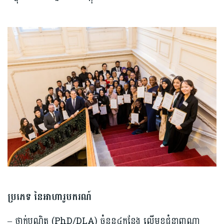
ប្រភេទ នៃអាហារូបករណ៍
– ថ្នាក់បណ្ឌិត (PhD/DLA) ចំនួន៤កន្លែង លើ​មុខ​ជំនាញណា