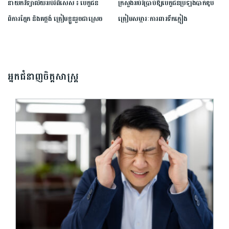
នាយក​វិទ្យាល័យ​អប់រំ​ពិសេស​ ​៖ ​បេក្ខជន​
ក្រសួង​អប់រំ​ប្រាប់​ឱ្យ​បេក្ខជន​ប្រឡង​បាក់ឌុប​
ពិការ​ភ្នែក​ និង​គថ្លង់​ ត្រៀមខ្លួន​រួច​ជាស្រេច​
ត្រៀម​សម្ភារៈ​ការពារ​ទឹកភ្លៀង​
សម្រាប់​ប្រឡង​បាក់ឌុប ​ដោយ​បន្ត​តស៊ូ​មិន​
បោះបង់​
អ្នកជំនាញចិត្តសាស្រ្ត