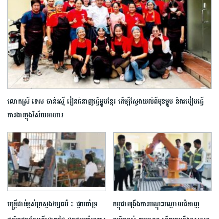
លោកស្រី ទេស ចាន់រស្មី រៀន​ជំនាញ​ធ្វើម្ហូប​ខ្មែរ ដើម្បី​ស្វែង​យល់​ពីមុខ​ម្ហូប​ និង​របៀប​ធ្វើ
ការងារ​ក្នុង​វិស័យ​អាហារ
មន្រ្តីជាន់ខ្ពស់ក្រសួងវប្បធម៌ ៖ ជួយគាំទ្រ
កម្ពុជាពង្រឹងការបណ្តុះបណ្តាលជំនាញ