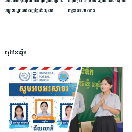
ផលិតផលខ្មែរធ្វើដោយដៃ ដូចជួយគាំទ្រការ
កម្រិតខ្ពស់ ៣ប្រភេទ ឆ្លើយតបនឹងឧស្សាហ
បណ្តុះបណ្តាលជំនាញវិជ្ជាជីវៈដូនតា
កម្មនាពេលអនាគត
យុវជនឆ្នើម