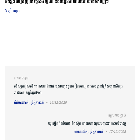
៥គន្លឹះដើម្បីជំរុញការផ្ចង់អារម្មណ៍ និងបង្កើនថាមពលដោយវិធីសាមញ្ញៗ
3 ឆ្នាំ ago
ការ​នាំទិស​ប្រកាស
អត្ថបទមុន
សិស្សភៀសសឹកជាង៦ពាន់នាក់ ចុះឈ្មោះចូលរៀនបណ្តោះអាសន្ននៅគ្រឹះស្ថានសិក្សា
រាជធានីខេត្តចំនួន២០
ព័ត៌មានជាតិ, ព្រឹត្តិការណ៍
16/12/2025
អត្ថបទបន្ទាប់
យូហ្កើត តែបៃតង និងស៊ុត ជាអាហារជួយបង្ការអាការថប់បារម្ភ
ចំណេះជីវិត, ព្រឹត្តិការណ៍
17/12/2025