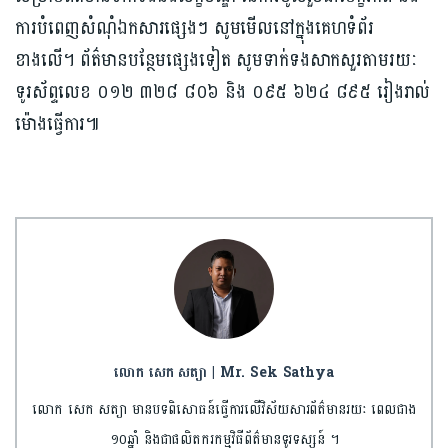
ការបំពេញសំណុំឯកសារផ្សេងៗ សូមមើលនៅក្នុងគេហទំព័រ
ខាងលើ។ ព័ត៌មានបន្ថែមផ្សេងទៀត សូមទាក់ទងសាកសួរតាមរយៈ
ទូរស័ព្ទលេខ ០១២ ៣២៨ ៨០៦ និង ០៩៥ ៦២៤ ៨៩៥ រៀងរាល់
ម៉ោងធ្វើការ៕
លោក សេក សត្យា | Mr. Sek Sathya
លោក សេក សត្យា មានបទពិសោធន៍ធ្វើការលើវិស័យសារព័ត៌មានរយៈ ពេលជាង
១០ឆ្នាំ និងជាផលិតករកម្មវិធីព័ត៌មានទូរទស្សន៍ ។