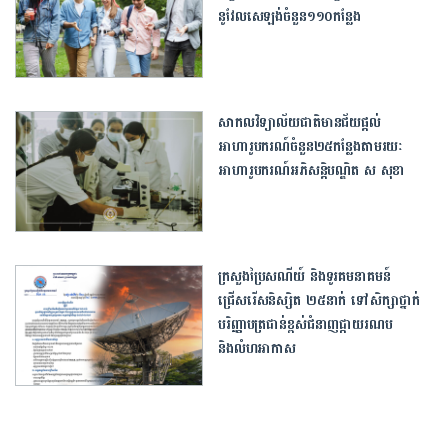
នូវែលសេឡង់ចំនួន១១០កន្លែង
សាកលវិទ្យាល័យជាតិមានជ័យផ្ដល់
អាហារូបករណ៍ចំនួន២៥កន្លែងតាមរយៈ
អាហារូបករណ៍អភិសន្តិបណ្ឌិត ស​ សុខា
ក្រសួងប្រៃសណីយ៍ និងទូរគមនាគមន៍
ជ្រើសរើសនិស្សិត ២៥នាក់ ទៅសិក្សាថ្នាក់
បរិញ្ញាបត្រជាន់ខ្ពស់ជំនាញផ្កាយរណប
និងលំហអាកាស