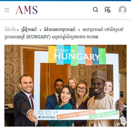
ព្រឹត្តិការណ៍
ព័ត៌មានអាហារូបករណ៍
អាហារូបករណ៍ ទៅសិក្សានៅ
ប្រទេសហុងគ្រី (HUNGARY) សម្រាប់ឆ្នាំសិក្សា២០២៦-២០២៧