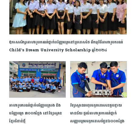
ឱកាសសិក្សាអាហារូបករណ៍ថ្នាក់បរិញ្ញាបត្រនៅប្រទេសថៃ ពីកម្មវិធីអាហារូបករណ៍
Child’s Dream University Scholarship ឆ្នាំ២០២៤
អាហារូបករណ៍ថ្នាក់បរិញ្ញាបត្ររង និង
វិទ្យាស្ថាន​ពហុបច្ចេកទេស​ខេត្ត​បន្ទាយ
បរិញ្ញាបត្រ ៣០០កន្លែង នៅវិទ្យាស្ថាន
មានជ័យ ផ្ដល់​អាហារូបករណ៍​ថ្នាក់​
ខ្មែរជំនាន់ថ្មី
សញ្ញាបត្រ​បច្ចេកទេស​ចំនួន៦០០កន្លែង