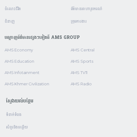
ចំណេះជីវិត
ព័ត៌មានអាហារូបករណ៍
ជំនាញ
ក្រុមការងារ
បណ្តាញព័ត៌មានផ្សេងៗទៀតពី AMS GROUP
AMS Economy
AMS Central
AMS Education
AMS Sports
AMS Infotainment
AMS TV11
AMS Khmer Civilization
AMS Radio
ស្វែងយល់បន្ថែម
ទំនាក់ទំនង
សំនួរនិងចម្លើយ