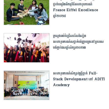
ថ្នាក់បណ្ឌិតពីកម្មវិធីអាហារូបករណ៍
France Eiffel Excellence
ឆ្នាំ២០២៥
ក្រសួងអប់រំជ្រើសរើសនិស្សិត
អាហារូបករណ៍សថ្នាក់បរិញ្ញាបត្រនៅប្រទេស
បង់ក្លាដែសឆ្នាំសិក្សា២០២៣
អាហារូបករណ៍សិក្សាវគ្គខ្លីថ្នាក់ Full-
Stack Development នៅ ADITI
Academy