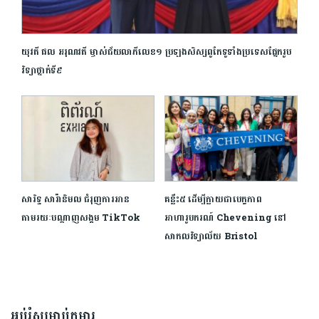
យុវតី ផល អរុណវតី ម្ចាស់ជ័យលាភីលេខ១ ប្រឡងសិស្សពូកែទូទាំងប្រទេសផ្នែករូប
វិទ្យាថ្នាក់ទី៩
សារិទ្ធ សារ៉ានិមល ជំរុញការអាន
គន្លឹះ៥ ដើម្បីក្លាយជាបេក្ខភាព
តាមរយៈបណ្តាញសង្គម TikTok
អាហារូបករណ៍ Chevening នៅ
សាកលវិទ្យាល័យ Bristol
អប់រំសម្រាប់កុមារ