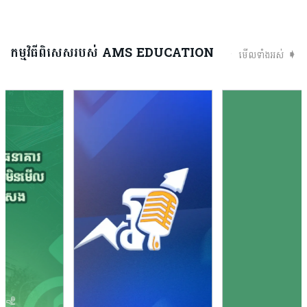
កម្មវិធីពិសេសរបស់ AMS EDUCATION
មើលទាំងអស់ ➧