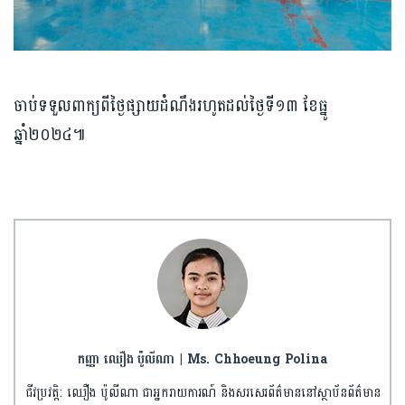
ចាប់ទទួលពាក្យពីថ្ងៃផ្សាយដំណឹងរហូតដល់ថ្ងៃទី១៣ ខែធ្នូ
ឆ្នាំ២០២៤៕
កញ្ញា ឈឿង ប៉ូលីណា | Ms. Chhoeung Polina
ជីវប្រវត្តិ: ឈឿង ប៉ូលីណា ជាអ្នករាយការណ៍ និងសរសេរព័ត៌មាននៅស្ថាប័នព័ត៌មាន