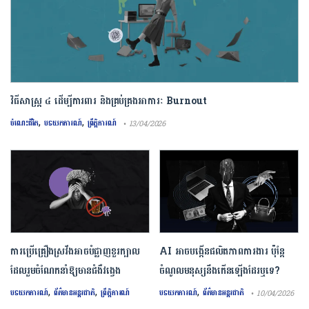
វិធីសាស្រ្ត ៤ ​ដើម្បី​ការពារ និងគ្រប់គ្រង​អាការៈ Burnout
,
,
ចំណេះជីវិត
បទយកការណ៍
ព្រឹត្តិការណ៍
• 13/04/2026
ការ​ប្រើគ្រឿង​ស្រវឹង​អាចបំផ្លាញ​ខួរក្បាល
AI អាចបង្កើនផលិតភាពការងារ ប៉ុន្តែ
ដែល​រួមចំណែក​នាំឱ្យ​មាន​ជំងឺ​វង្វេង
ចំណូលមនុស្សនឹងកើនឡើងដែរឬទេ?
,
,
,
បទយកការណ៍
ព័ត៌មានអន្តរជាតិ
ព្រឹត្តិការណ៍
បទយកការណ៍
ព័ត៌មានអន្តរជាតិ
• 10/04/2026