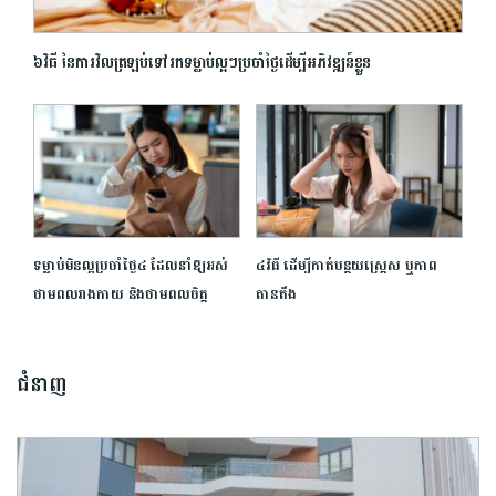
៦វិធី នៃការវិលត្រឡប់ទៅរកទម្លាប់ល្អៗប្រចាំថ្ងៃដើម្បីអភិវឌ្ឍន៍ខ្លួន
ទម្លាប់មិនល្អប្រចាំថ្ងៃ៤ ដែលនាំ​ឱ្យ​​អស់
៤វិធី ដើម្បីកាត់បន្ថយស្រ្តេស ឬភាព
ថាមពលរាងកាយ និង​ថាមពលចិត្ត
តានតឹង
ជំនាញ