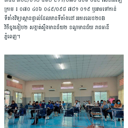
៣៤៤ ៣០៩/០១២ ៤៦២ ៩១១/០៧០ ៤០៦ ០៤៩ លេខតេឡេ
ក្រាម ៖ ០៧០ ៤០៦ ០៤៩/០៩៨ ៧៨១ ០១៩ ឬអាចទៅកាន់
ទីតាំងវិទ្យាស្ថានផ្ទាល់ដែលមានទីតាំងនៅ អគារលេខ២០B
វិថីឌួងងៀប២ សង្កាត់ស្ទឹងមានជ័យ២ ខណ្ឌមានជ័យ រាជធានី
ភ្នំពេញ។