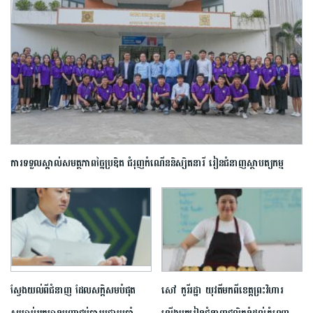
ការទទួលស្គាល់សមត្ថភាពច្នៃប្រឌិត ជំរុញកំណើននិស្សិតនារី រៀនជំនាញស្ថាបត្យកម្ម
ស្វែងយល់​ពីជំនាញ ដែល​សក្ដិសម​បំផុត
សៅ កូរីរដ្ឋា យុវតីមកពីខេត្តព្រះវិហារ