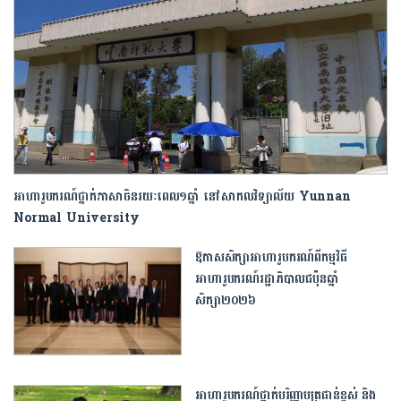
អាហារូបករណ៍ថ្នាក់ភាសាចិន​រយៈពេល​១ឆ្នាំ នៅសាកលវិទ្យាល័យ Yunnan
Normal University
ឱកាសសិក្សាអាហារូបករណ៍ពីកម្មវិធី
អាហារូបករណ៍រដ្ឋាភិបាលជប៉ុនឆ្នាំ
សិក្សា២០២៦
អាហារូបករណ៍ថ្នាក់បរិញ្ញាបត្រជាន់ខ្ពស់ និង