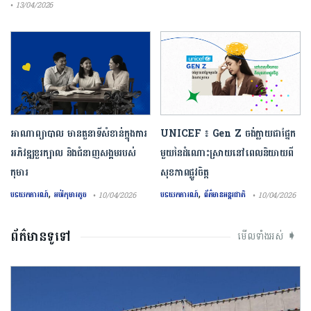
• 13/04/2026
អាណាព្យាបាល មានតួនាទីសំខាន់ក្នុងការ
UNICEF ៖ Gen Z ចង់ក្លាយ​ជា​ផ្នែក​
អភិវឌ្ឍខួរក្បាល និងជំនាញសង្គមរបស់
មួយ​នៃ​ដំណោះស្រាយ​នៅ​ពេល​និយាយ​ពី
កុមារ
សុខភាព​ផ្លូវចិត្ត
,
,
បទយកការណ៍
អប់រំកុមារតូច
បទយកការណ៍
ព័ត៌មានអន្តរជាតិ
• 10/04/2026
• 10/04/2026
ព័ត៌មានទូទៅ
មើលទាំងអស់ ➧