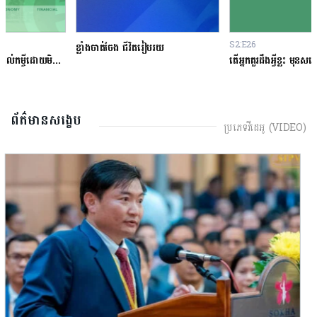
S2:E26
ខ្លាំងចាត់ចែង ជីវិតរៀបរយ
តើអ្នកគួរដឹងអ្វីខ្លះ មុនសម្រេចចិត្តខ្ចីលុយនៅធនាគារ?
ព័ត៌មានសង្ខេប
ប្រភេទវីដេអូ (VIDEO)