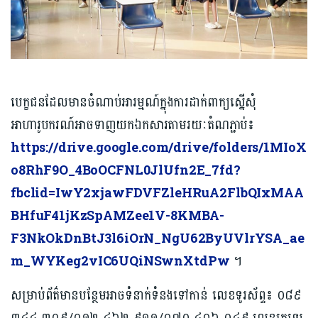
បេក្ខជនដែលមានចំណាប់អារម្មណ៍ក្នុងការដាក់ពាក្យស្នើសុំ
អាហារូបករណ៍អាចទាញយកឯកសារតាមរយៈតំណភ្ជាប់៖
https://drive.google.com/drive/folders/1MIoX
o8RhF9O_4BoOCFNL0JlUfn2E_7fd?
fbclid=IwY2xjawFDVFZleHRuA2FlbQIxMAA
BHfuF41jKzSpAMZee1V-8KMBA-
F3NkOkDnBtJ3l6iOrN_NgU62ByUVlrYSA_ae
m_WYKeg2vIC6UQiNSwnXtdPw
។
សម្រាប់ព័ត៌មានបន្ថែមអាចទំនាក់ទំនងទៅកាន់ លេខទូរស័ព្ទ៖ ០៨៩