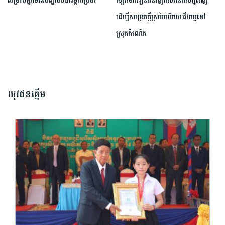
សម្រាប់​អ្នកមាន​បញ្ហា​ថប់បារម្ភ​ជាប្រចាំ
ឡើង​មករៀនជំនាញផលិតនំដល់ភ្នំពេញ
ដើម្បីសម្រេចក្តីស្រមៃបើកអាជីវកម្មនៅ
ស្រុកកំណើត
យុវជនឆ្នើម