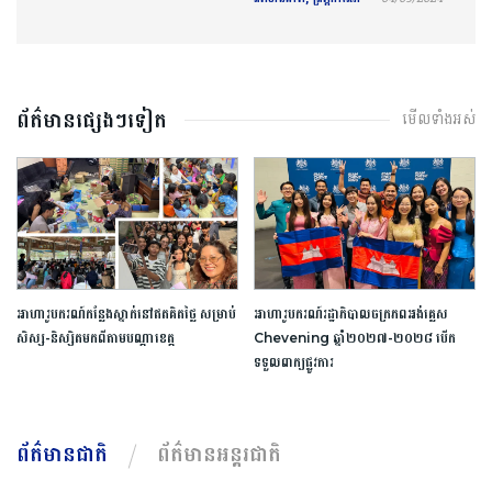
ព័ត៌មានផ្សេងៗទៀត
មើលទាំងអស់
អាហារូបករណ៍​កន្លែង​ស្នាក់​នៅ​ឥត​គិត​ថ្លៃ​ ​សម្រាប់​
អាហារូបករណ៍​រដ្ឋាភិបាល​ចក្រភព​អង់គ្លេស​ ​
សិស្ស​-​និស្សិត​មកពី​តាម​បណ្តា​ខេត្ត​
Chevening​ ​ឆ្នាំ​២០២៧​-​២០២៨​ ​បើក​
ទទួល​ពាក្យ​ផ្លូវការ​
ព័ត៌មានជាតិ
ព័ត៌មានអន្តរជាតិ