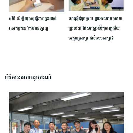
៥វិធី ដើម្បីរក្សា​សុវត្ថិភាពកូនរបស់
ហេតុអ្វីឪពុកម្តាយ អ្នក​អាណាព្យាបាល
លោកអ្នក​នៅតាមអនឡាញ
ត្រូវចេះពី វិធីសាស្រ្ត​អប់រំកុមារ​ក្នុងវ័យ​
មត្តេយ្យ​សិក្សា ដល់បឋមសិក្សា?
ព័ត៌មានអាហាររូបករណ៍