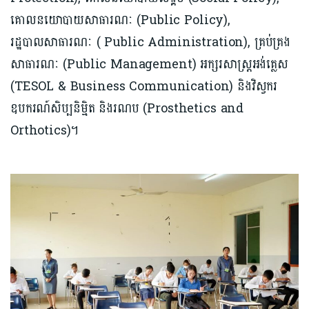
គោលនយោបាយសាធារណៈ (Public Policy),
រដ្ឋបាលសាធារណៈ ( Public Administration), គ្រប់គ្រង
សាធារណៈ (Public Management) អក្សរសាស្រ្តអង់គ្លេស
(TESOL & Business Communication) និងវិស្វករ
ឧបករណ៍សិប្បនិម្មិត​ និងរណប​ (Prosthetics and
Orthotics)។