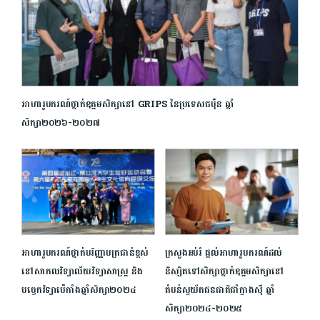
អាហារូបករណ៍ថ្នាក់ឧត្ដមសិក្សានៅ GRIPS នៃប្រទេសជប៉ុន ឆ្នាំ
សិក្សា២០២៦-២០២៧
អាហារូបករណ៍ថ្នាក់បរិញ្ញាបត្រជាន់ខ្ពស់
ក្រសួងអប់រំ ផ្តល់អាហារូបករណ៍​ដល់
នៅសាកលវិទ្យាល័យវិទ្យាសាស្ត្រ និង
និស្សិតទៅសិក្សា​ថ្នាក់ឧត្ដមសិក្សានៅ
បច្ចេកវិទ្យាប៉េកាំងឆ្នាំសិក្សា២០២៤
តំបន់ស្វយ័តជនជាតិជាំក្វាងស៊ី ឆ្នាំ
សិក្សា២០២៤-២០២៥