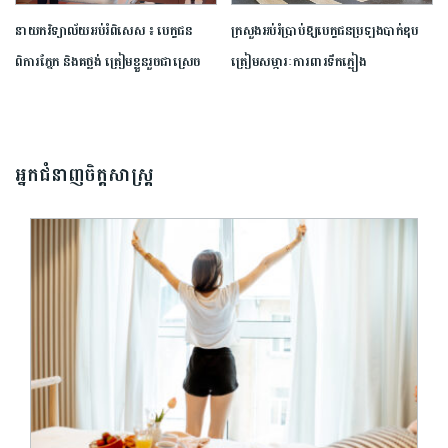
នាយក​វិទ្យាល័យ​អប់រំ​ពិសេស​ ​៖ ​បេក្ខជន​
ក្រសួង​អប់រំ​ប្រាប់​ឱ្យ​បេក្ខជន​ប្រឡង​បាក់ឌុប​
ពិការ​ភ្នែក​ និង​គថ្លង់​ ត្រៀមខ្លួន​រួច​ជាស្រេច​
ត្រៀម​សម្ភារៈ​ការពារ​ទឹកភ្លៀង​
សម្រាប់​ប្រឡង​បាក់ឌុប ​ដោយ​បន្ត​តស៊ូ​មិន​
បោះបង់​
អ្នកជំនាញចិត្តសាស្រ្ត