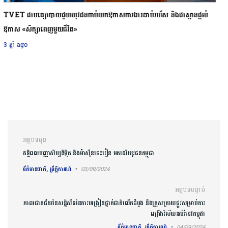
៥គន្លឹះដើម្បីជំរុញការផ្ចង់អារម្មណ៍ និងបង្កើនថាមពលដោយវិធីសាមញ្ញៗ
3 ឆ្នាំ ago
ការ​នាំទិស​ប្រកាស
អត្ថបទមុន
ឥទ្ធិពលបញ្ញាសិប្បនិម្មិត និងម៉ាស៊ីនចេះរៀន មកលើយុវជនកម្ពុជា
ព័ត៌មានជាតិ, ព្រឹត្តិការណ៍
03/09/2024
អត្ថបទបន្ទាប់
ភាពជោគជ័យនៃសន្និសីទនៃការបង្រៀនថ្នាក់ជាតិលើកដំបូង នឹងត្រួសត្រាយផ្លូវសម្រាប់ការ
ពង្រឹងវិស័យអប់រំនៅកម្ពុជា
ព័ត៌មានជាតិ, ព្រឹត្តិការណ៍
04/09/2024