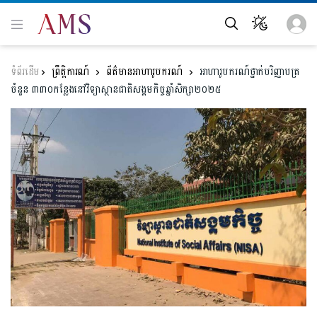
ព្រឹត្តិការណ៍
ព័ត៌មានអាហារូបករណ៍
អាហារូបករណ៍ថ្នាក់បរិញ្ញាបត្រ
ចំនួន ៣៣០កន្លែងនៅវិទ្យាស្ថានជាតិសង្គមកិច្ចឆ្នាំសិក្សា២០២៥