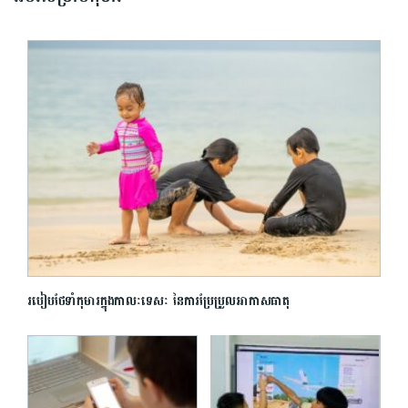
របៀបថែទាំកុមារក្នុងកាលៈទេសៈ នៃការប្រែប្រួលអាកាសធាតុ