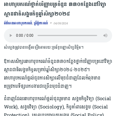
អាហារូបករណ៍ថ្នាក់បរិញ្ញាបត្រចំនួន ៣៣០កន្លែងនៅវិទ្យា
ស្ថានជាតិសង្គមកិច្ចឆ្នាំសិក្សា២០២៥
ព័ត៌មានអាហារូបករណ៍
,
ព្រឹត្តិការណ៍
04/09/2024
សំឡេងត្រូវបានបង្កើតឡើងតាមរយៈប្រព័ន្ធបញ្ញាសិប្បនិម្មិត។
ឱកាសសិក្សាអាហារូបករណ៍ចំនួន៣៣០កន្លែងថ្នាក់បរិញ្ញាបត្រនៅវិទ្យា
ស្ថានជាតិសង្គមកិច្ចសម្រាប់ឆ្នាំសិក្សា២០២៤-២០២៥។
អាហារូបករណ៍ផ្ដល់ជូនការសិក្សាលើមុខជំនាញដែលកំពុងមាន
តម្រូវការទីផ្សារការងារជាច្រើនមុខជំនាញ។
ជំនាញដែលអាហារូបករណ៍ផ្ដល់ជូនរួមមាន សង្គមកិច្ចវិទ្យា (Social
Work), សង្គមវិទ្យា (Sociology), កិច្ចគាំពារសង្គម (Social
Protection), គោលនយោបាយសង្គម (Social Policy),