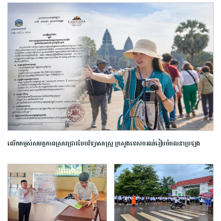
លើកកម្ពស់​សមត្ថភាព​ស្រាវជ្រាវ​បែប​វិទ្យាសាស្ត្រ​ ក្រសួង​ទេសចរណ៍​រៀបចំ​ចលនា​ប្រឡង​
ប្រណាំង​ស្នាដៃ​អត្ថបទ​ស្រាវជ្រាវ​ឆ្នើម​ក្នុង​វិស័យ​ទេសចរណ៍​ ​ឆ្នាំ​២០២៦​