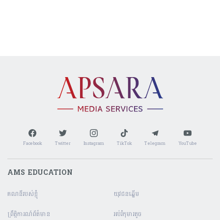
Facebook
Twitter
Instagram
TikTok
Telegram
YouTube
AMS EDUCATION
គណនី​របស់ខ្ញុំ
យុវជនឆ្នើម
ព្រឹត្តិការណ៍ព័ត៌មាន
អប់រំកុមារតូច