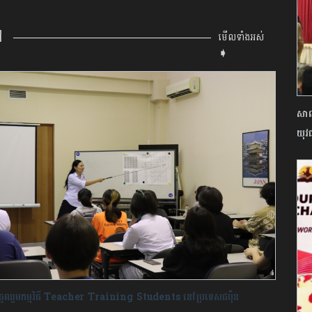
ៅ
មើលទាំងអស់
➧
សាលា
យុវជ
ន​ចូលរួម​កម្មវិធី Teacher Training Students នៅប្រទេស​ជប៉ុន