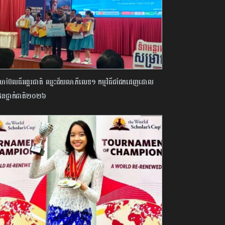
​ប៊ែល​ធី​អន្តរជាតិ​ ​ឈ្នះ​ជ័យលាភី​លេខ​១​ ​កម្មវិធី​ជជែក​ដេញដោល​
ន​ថ្នាក់​ជាតិ​២០២៦​