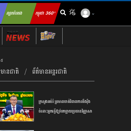
ពន្លកបៃតង
កម្ពុជា 360°
ch for:
២៥
ត៌មានជាតិ
ព័ត៌មានអន្តរជាតិ
ក្រសួង​អប់រំ ​ព្រមាន​ចាត់​វិធានការ​តឹងរ៉ឹង​
ចំពោះ​អ្នក​ធ្វើឱ្យ​បែកធ្លាយ​ប្រធាន​វិញ្ញាសា​
បាក់ឌុប ​អាច​ឈានដល់​ការ​បណ្តេញ​ចេញ​
ពី​ក្របខណ្ឌ​