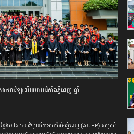
ាកលវិទ្យាល័យអាមេរិកាំងភ្នំពេញ ឆ្នាំ
៥កន្លែងនៅសាកលវិទ្យាល័យអាមេរិកាំងភ្នំពេញ (AUPP) សម្រាប់