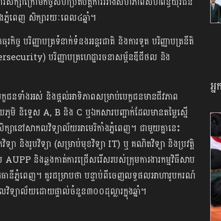
រសិក្សាក្រោមកិច្ចសហប្រតិបត្តិការរវាងសហភាពសហព័ន្ធយុវជន
ំងភ្នំពេញ សិក្សារយៈពេល៤ឆ្នាំ។
ិច្ច បរិញ្ញាបត្រទំនាក់ទំនងអន្តរជាតិ និងការទូត បរិញ្ញាបត្រនីតិ
Cybersecurity) បរិញ្ញាបត្រហេដ្ឋារចនាសម្ព័នឌីជីថល និង
អ្
េក្ខជនទាំងអស់ និងផ្ដល់អាទិភាពសម្រាប់បេក្ខជនមានជីវភាព
តិយភូមិ និទ្ទេស A, B និង C ឬឯកសារបញ្ជាក់ដែលមានតម្លៃស្មើ
ិក្សានៅសាកលវិទ្យាល័យអាមេរិកាំងភ្នំពេញ។ ជាមួយគ្នានេះ
ទ្យា និងរូបវិទ្យា (សម្រាប់មុខវិទ្យា IT) ឬ គណិតវិទ្យា និងប្រវត្តិ
ោយ AUPP និងឆ្លងកាត់ការជ្រើសរើសរបស់ក្រុមការងារកម្មវិធីសាប
ធានីភ្នំពេញ។ គួរជម្រាបថា បន្ទាប់ពីចេញលទ្ធផលអាហារូបករណ៍
វិទ្យាល័យដោយផ្ទាល់ចំនួន៣០០ដុល្លារក្នុងឆ្នាំ។