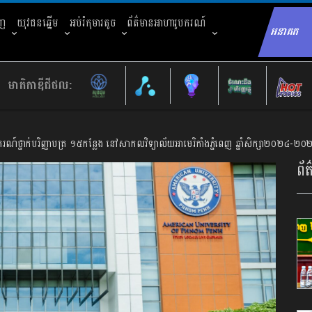
ាញ
យុវជនឆ្នើម
អប់រំកុមារតូច
ព័ត៌មានអាហារូបករណ៍
អនាគត
Sear
មាតិកាឌីជីថល:
រណ៍ថ្នាក់បរិញ្ញាបត្រ ១៥កន្លែង នៅសាកលវិទ្យាល័យអាមេរិកាំងភ្នំពេញ ឆ្នាំសិក្សា២០២៤-២០
ព័