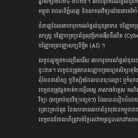
ឆ្នាំសិក្សា២០២៤-២០២៥។ អាហារូបករណ៍ផ្ដល់ជូនកា
កម្ពុជា រាជធានីភ្នំពេញ និងសាកលវិទ្យាល័យអាមេរិកា
ជំនាញដែលអាហារូបករណ៍ផ្ដល់ជូនរួមមាន បរិញ្ញាបត្រធុរក
សាស្ត្រ បរិញ្ញាបត្រប្រព័ន្ធសុវត្ថិភាពអ៉ីនធឺណិត (
បរិញ្ញាបត្របញ្ញាសប្បនិម្មិត (AI) ។
លក្ខខណ្ឌក្នុងការជ្រើសរើស អាហារូបករណ៍ផ្ដល់ជូនប
ខ្វះខាត។ បេក្ខជនត្រូវមានសញ្ញាបត្រមធ្យមសិក្សាទុ
ពុំមែនជាសិស្ស ឬនិស្សិតដែលបានចុះឈ្មោះ ឬកំពុងស
បេក្ខជនត្រូវឆ្លងកាត់ការធ្វើតេស្ត ភាសាអង់គ្លេស គណិតវិ
វិទ្យា (សម្រាប់មុខវិទ្យាផ្សេងៗ) ដែលបានរៀបចំដ
ព្រោះគ្រាប់ពូជ នៃសហភាពសហព័ន្ធយុវជនកម្ពុជារាជ
បេក្ខជនជ័យលាភីត្រូវបង់ថ្លៃសេវាកម្មរដ្ឋបាលនៅសាកល