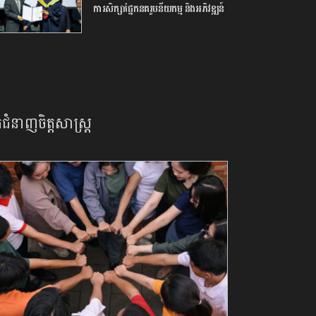
ការ​សិក្សា​ផ្នែក​នគរូបនីយកម្ម ​និង​អភិវឌ្ឍន៍​
ក្រុង​ ក្រោម​កិច្ចសហការ​ជាមួយ​សាកល
វិទ្យាល័យ​សេអ៊ូល​
នកជំនាញចិត្តសាស្រ្ត