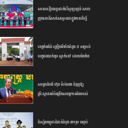
សាលារៀន​អន្តរជាតិ​វ៉េស្ទឡាញន៍​ ​សាខា​
ក្រុង​ពោធិ៍សាត់​សម្ពោធ​ជា​ផ្លូវការ​​ដើម្បី​
បើក​ឱកាស​ដល់​យុវជន​កម្ពុជា​បន្ត​ការ​សិក្សា​
នៅ​ក្រៅ​ប្រទេស​
ខេត្ត​កំពង់ធំ​ ត្រៀម​ទីតាំង​ចំនួន​ ​៥​ ​សម្រាប់​
បេក្ខជន​បាក់ឌុប ស្នាក់នៅ ​ដោយ​មិន​គិត​
ថ្លៃ​
សម្តេច​ធិបតី​ ហ៊ុន​ ​ម៉ាណែត ​ជំរុញ​ឱ្យ​
គ្រឹះស្ថាន​អប់រំ​ពង្រឹង​សមត្ថភាព​ពិត​របស់​
និស្សិត​ ​និង​ព្រមាន​ពី​ហានិភ័យ​នៃ​ការ​រៀន​
ពឹងផ្អែក​ទាំងស្រុង​លើ​ ​AI​
និស្សិត​កម្ពុជា​ជំនាន់​ដំបូង​ ​៣១​រូប​ ​បញ្ចប់​