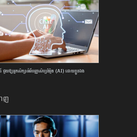
ធី ជួយឱ្យអ្នកសិក្សាអំពីបញ្ញាសិប្បនិម្មិត (AI) ដោយខ្លួនឯង
នាញ