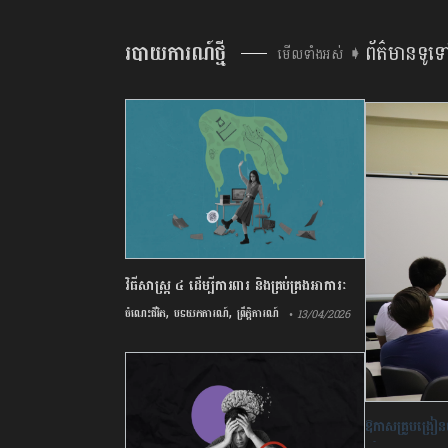
របាយការណ៍ថ្មី
ព័ត៌មានទូទ
មើលទាំងអស់ ➧
វិធីសាស្រ្ត ៤ ​ដើម្បី​ការពារ និងគ្រប់គ្រង​អាការៈ
,
,
Burnout
ចំណេះជីវិត
បទយកការណ៍
ព្រឹត្តិការណ៍
• 13/04/2026
ឱកាស​គ្រូបង្រៀ