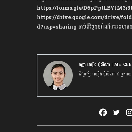
https://forms.gle/D6pPptLBYfM3i3
https://drive.google.com/drive/
d?usp=sharing
ចាប់ពីថ្ងៃជូនដំណឹងនេះរហូតដល
កញ្ញា ឈឿង ប៉ូលីណា | Ms. C
ជីវប្រវត្តិ: ឈឿង ប៉ូលីណា ជាអ្ន