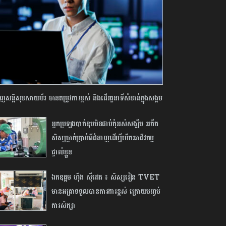
ញសន្តិសុខសាយប័រ មានតម្រូវការខ្ពស់ និងដើរតួនាទីសំខាន់ក្នុងសង្គម
អ្នកប្រឡងបាក់ឌុបមិនជាប់កុំអស់សង្ឃឹម អតីត
សិស្សម្នាក់ប្រាប់ពីជំនាញដើម្បីបើកអាជីវកម្ម
ផ្ទាល់ខ្លួន
ឯកឧត្តម ហ៊ីង ស៊ីដេត ៖ សិស្សរៀន TVET
មានអត្រាទទួលបានការងារខ្ពស់ ក្រោយបញ្ចប់​
ការ​សិក្សា