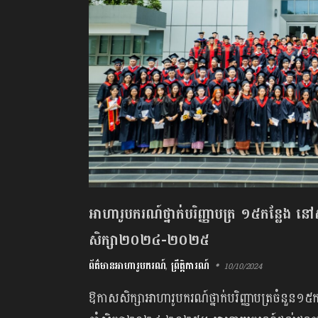
អាហារូបករណ៍ថ្នាក់បរិញ្ញាបត្រ ១៥កន្លែង នៅស
សិក្សា២០២៤-២០២៥
ព័ត៌មានអាហារូបករណ៍
,
ព្រឹត្តិការណ៍
10/10/2024
ឱកាសសិក្សាអាហារូបករណ៍ថ្នាក់បរិញ្ញាបត្រចំនួន១