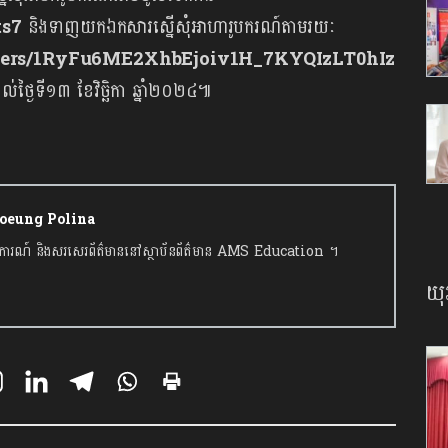
ts7
និងទាញយកឯកសារស្នើសុំអាហារូបករណ៍តាមរយៈ
folders/1RyFu6ME2XhbEjoiv1H_7KYQIzLT0hIz
់ថ្ងៃទី១៣ ខែវិច្ឆិកា​ ឆ្នាំ២០២៤៕
hhoeung Polina
ករាយការណ៍ និងសរសេរព័ត៌មាននៅស្ថាប័នព័ត៌មាន AMS Education ។
យុ