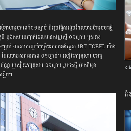
យសុំអាហារូបករណ៍០១ច្បាប់ ជីវប្រវត្តិសង្ខេបដែលមានបិតរូបថតថ្មី
ភូមិ ឬឯកសារបញ្ជាក់ដែលមានតម្លៃស្មើ ០១ច្បាប់ ឬតារាង
០១ច្បាប់ ឯកសារបញ្ជាក់កម្រិតភាសាអង់គ្លេស iBT TOEFL យ៉ាង
០ ដែលមានសុពលភាព ០១ច្បាប់។ សៀវភៅគ្រួសារ ឬអត្ត
័ណ្ណ ឬសៀវភៅគ្រួសារ ០១ច្បាប់ រូបថតថ្មី (ថតពីមុខ
៤ វិ
ន្លឹក។
ជំ