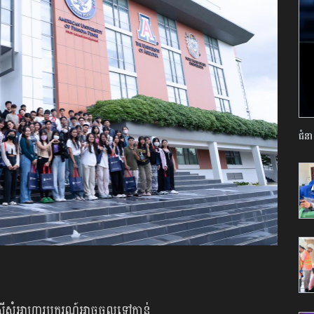
ជំនា
យស្នើសុំអាហារូបករណ៍អាចចូលទៅកាន់