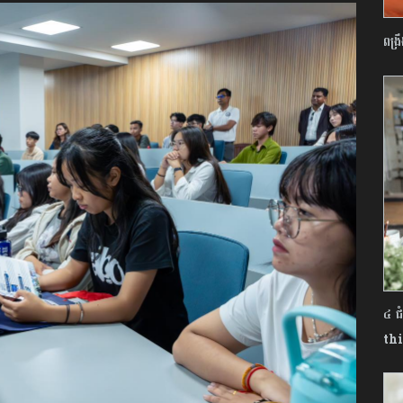
ពង្រ
៤ ជ
th