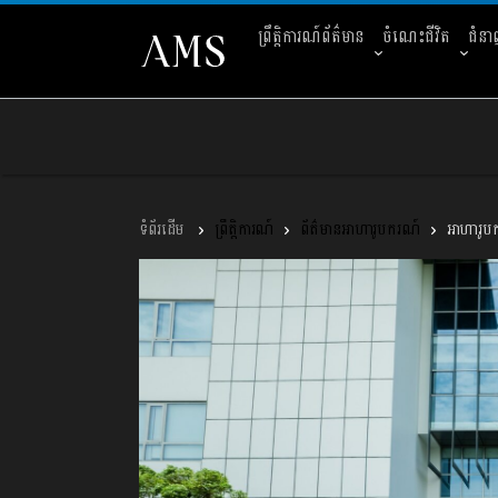
ព្រឹត្តិការណ៍ព័ត៌មាន
ចំណេះជីវិត
ជំន
ព្រឹត្តិការណ៍
ព័ត៌មានអាហារូបករណ៍
អាហារូបក