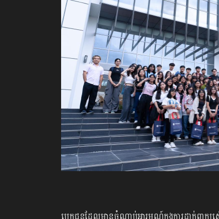
បេក្ខជនដែលមានចំណាប់អារម្មណ៍ក្នុងការដាក់ពាក្