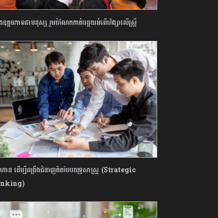
ឹងឧត្តមភាពជាមនុស្ស រួមចំណែកកាត់បន្ថយអំពើហិង្សាលើស្រ្តី
ំហាន ដើម្បីពង្រឹងជំនាញគិតបែបយុទ្ធសាស្ត្រ (Strategic
inking)