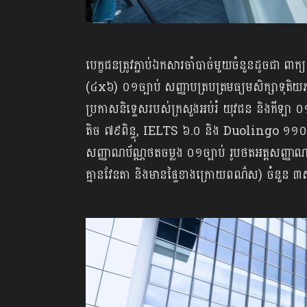
បេក្ខជនត្រូវភ្ជាប់ឯកសារចាំបាច់មួយចំនួនដូចជា ពាក្
(៤x៦) ០១ច្បាប់ សញ្ញាបត្របត្រមធ្យមសិក្សាទុតិយ
ប្រកាសនិទ្ទេសរបស់ក្រសួងអប់រំ យុវជន និងកីឡា 
តិច ៧៩ពិន្ទុ, IELTS ៦.០ និង Duolingo ១១
សញ្ញាណប័ណ្ណថតចម្លង ០១ច្បាប់ រូបថតអត្តសញ្ញាណប
គ្មានវែនតា និងមានផ្ទៃខាងក្រោយពណ៌ស) ចំនួន ៣ស