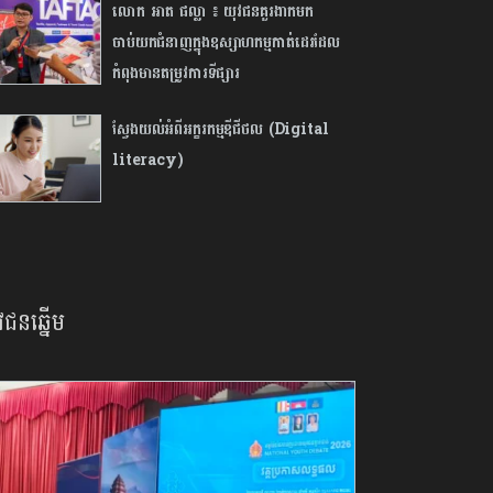
លោក អាត ផល្លា ៖ យុវជនគួរងាកមក
ចាប់យកជំនាញក្នុងឧស្សាហកម្មកាត់ដេរដែល
កំពុងមានតម្រូវការទីផ្សារ
ស្វែងយល់អំពីអក្ខរកម្មឌីជីថល (Digital
literacy)
វជនឆ្នើម