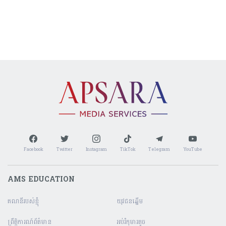
Facebook
Twitter
Instagram
TikTok
Telegram
YouTube
AMS EDUCATION
គណនី​របស់ខ្ញុំ
យុវជនឆ្នើម
ព្រឹត្តិការណ៍ព័ត៌មាន
អប់រំកុមារតូច