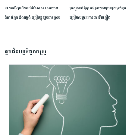
នាយក​វិទ្យាល័យ​អប់រំ​ពិសេស​ ​៖ ​បេក្ខជន​
ក្រសួង​អប់រំ​ប្រាប់​ឱ្យ​បេក្ខជន​ប្រឡង​បាក់ឌុប​
ពិការ​ភ្នែក​ និង​គថ្លង់​ ត្រៀមខ្លួន​រួច​ជាស្រេច​
ត្រៀម​សម្ភារៈ​ការពារ​ទឹកភ្លៀង​
សម្រាប់​ប្រឡង​បាក់ឌុប ​ដោយ​បន្ត​តស៊ូ​មិន​
បោះបង់​
អ្នកជំនាញចិត្តសាស្រ្ត