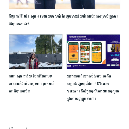
កីឡាការិនី យិន សូត ៖ មេដាយមាសប៉ារ៉ាហ្គេមមានន័យធំធេងបំផុតសម្រាប់គ្រួសារ
និងប្រទេសជាតិ
កញ្ញា សុង ជាវ័យ ចែករំលែកបទ
យុវជន​មក​ពីខេត្តសៀមរាប បង្កើត
ពិសោធន៍ដាក់ពាក្យអាហារូបករណ៍
គម្រោងផ្សារឌីជីថល “Nham
រដ្ឋាភិបាលជប៉ុន
Yum” ដើម្បីជួយស្រ្តីមេផ្ទះងាយស្រួល​
ក្នុងការ​ទិញម្ហូបអាហារ