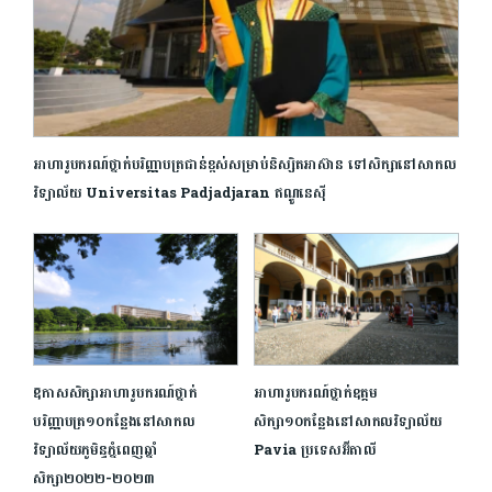
អាហារូបករណ៍ថ្នាក់បរិញ្ញាបត្រជាន់ខ្ពស់សម្រាប់និស្សិតអាស៊ាន ទៅសិក្សានៅសាកល
វិទ្យាល័យ Universitas Padjadjaran​ ឥណ្ឌូនេស៊ី
ឱកាសសិក្សាអាហារូបករណ៍ថ្នាក់
អាហារូបករណ៍ថ្នាក់ឧត្ដម
បរិញ្ញាបត្រ១០កន្លែងនៅសាកល
សិក្សា១០កន្លែងនៅសាកលវិទ្យាល័យ
វិទ្យាល័យភូមិន្ទភ្នំពេញឆ្នាំ
Pavia ប្រទេសអ៊ីតាលី
សិក្សា២០២២-២០២៣