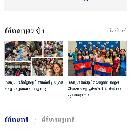
ព័ត៌មានផ្សេងៗទៀត
មើលទាំងអស់
អាហារូបករណ៍​កន្លែង​ស្នាក់​នៅ​ឥត​គិត​ថ្លៃ​ ​សម្រាប់​
អាហារូបករណ៍​រដ្ឋាភិបាល​ចក្រភព​អង់គ្លេស​ ​
សិស្ស​-​និស្សិត​មកពី​តាម​បណ្តា​ខេត្ត​
Chevening​ ​ឆ្នាំ​២០២៧​-​២០២៨​ ​បើក​
ទទួល​ពាក្យ​ផ្លូវការ​
ព័ត៌មានជាតិ
ព័ត៌មានអន្តរជាតិ