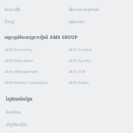
ចំណេះជីវិត
ព័ត៌មានអាហារូបករណ៍
ជំនាញ
ក្រុមការងារ
បណ្តាញព័ត៌មានផ្សេងៗទៀតពី AMS GROUP
AMS Economy
AMS Central
AMS Education
AMS Sports
AMS Infotainment
AMS TV11
AMS Khmer Civilization
AMS Radio
ស្វែងយល់បន្ថែម
ទំនាក់ទំនង
សំនួរនិងចម្លើយ