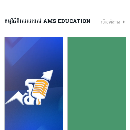
កម្មវិធីពិសេសរបស់ AMS EDUCATION
មើលទាំងអស់ ➧