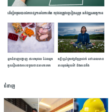
ដើម្បីទទួលបានឯករាជ្យភាពនៃការគិត យុវជនត្រូវបន្តរៀនសូត្រ អភិវឌ្ឍសមត្ថភាព
អ្នកជំនាញបង្ហាញ ៥ហេតុផល ដែលអ្នក
គន្លឹះប្រាំជួយឱ្យចិត្តត្រជាក់ នៅពេលមាន
គួរជៀសវាងការទទួលទានអាហារកក
អារម្មណ៍មួរម៉ៅ និង​តានតឹង
ជំនាញ