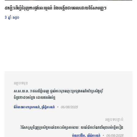
៥គន្លឹះដើម្បីជំរុញការផ្ចង់អារម្មណ៍ និងបង្កើនថាមពលដោយវិធីសាមញ្ញៗ
3 ឆ្នាំ ago
ការ​នាំទិស​ប្រកាស
អត្ថបទមុន
ស.ស.យ.ក. រាជធានីភ្នំពេញ ផ្តល់​ការ​ចុះឈ្មោះ​ប្រឡង​គណិតវិទ្យាសិង្ហបុរី
ចំនួន២៥០កន្លែង ដោយ​ឥតគិតថ្លៃ
ព័ត៌មានអាហារូបករណ៍, ព្រឹត្តិការណ៍
06/08/2025
អត្ថបទបន្ទាប់
វិធីសាស្រ្ត​ជំរុញប្រសិទ្ធភាពនៃការសិក្សាតាមរយៈ យល់ពីការណែនាំមុនចាប់ផ្តើមរៀន
ចំណេះជីវិត, ព្រឹត្តិការណ៍
06/08/2025