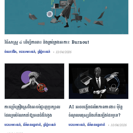
វិធីសាស្រ្ត ៤ ​ដើម្បី​ការពារ និងគ្រប់គ្រង​អាការៈ Burnout
,
,
ចំណេះជីវិត
បទយកការណ៍
ព្រឹត្តិការណ៍
• 13/04/2026
ការ​ប្រើគ្រឿង​ស្រវឹង​អាចបំផ្លាញ​ខួរក្បាល
AI អាចបង្កើនផលិតភាពការងារ ប៉ុន្តែ
ដែល​រួមចំណែក​នាំឱ្យ​មាន​ជំងឺ​វង្វេង
ចំណូលមនុស្សនឹងកើនឡើងដែរឬទេ?
,
,
,
បទយកការណ៍
ព័ត៌មានអន្តរជាតិ
ព្រឹត្តិការណ៍
បទយកការណ៍
ព័ត៌មានអន្តរជាតិ
• 10/04/2026