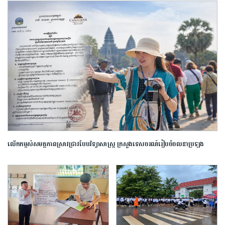
លើកកម្ពស់​សមត្ថភាព​ស្រាវជ្រាវ​បែប​វិទ្យាសាស្ត្រ​ ក្រសួង​ទេសចរណ៍​រៀបចំ​ចលនា​ប្រឡង​
ប្រណាំង​ស្នាដៃ​អត្ថបទ​ស្រាវជ្រាវ​ឆ្នើម​ក្នុង​វិស័យ​ទេសចរណ៍​ ​ឆ្នាំ​២០២៦​