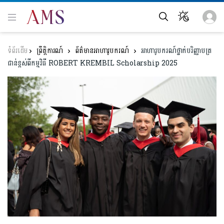
ព្រឹត្តិការណ៍
ព័ត៌មានអាហារូបករណ៍
អាហារូបករណ៍ថ្នាក់បរិញ្ញាបត្រ
ជាន់ខ្ពស់ពីកម្មវិធី ROBERT KREMBIL Scholarship 2025