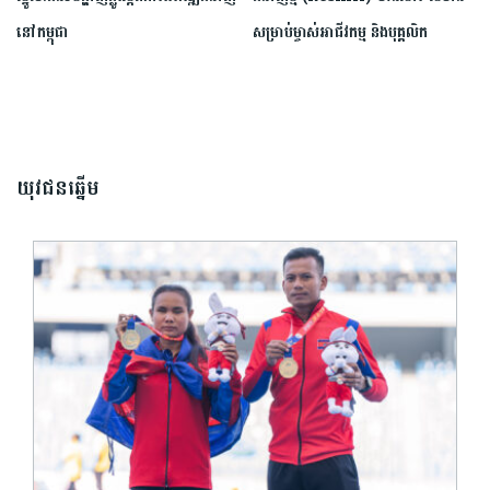
នៅកម្ពុជា
សម្រាប់ម្ចាស់អាជីវកម្ម និងបុគ្គលិក
យុវជនឆ្នើម