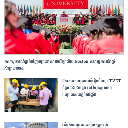
អាហារូបករណ៍ថ្នាក់បរិញ្ញាបត្រនៅសាកលវិទ្យាល័យ Boston សហរដ្ឋអាមេរិកឆ្នាំ
សិក្សា២០២៤
ឱកាស​អាហារូបករណ៍រៀនជំនាញ TVET
ចំនួន ៦៦៥កន្លែង នៅវិទ្យាស្ថានពហុ
បច្ចេកទេសខេត្តកំពង់ឆ្នាំង
តើអ្នកណាខ្លះអាចស្នើពាក្យប្រឡង