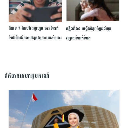
ពិតទេ ? ដែលវីដេអូហ្គេម មានទំនាក់
គន្លឹះទាំង៤ បង្កើនទំនុកចិត្តដល់កូន
ទំនងនឹងឥរិយាបថក្រេវក្រោធរបស់កុមារ
ខ្សោយទំនាក់ទំនង
ព័ត៌មានអាហាររូបករណ៍