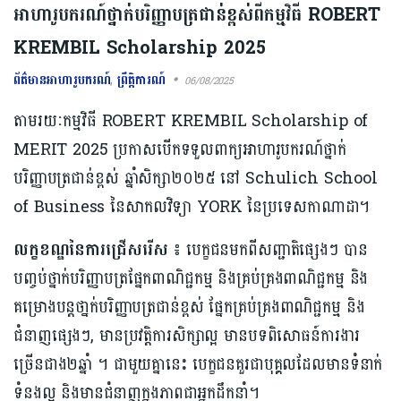
អាហារូបករណ៍ថ្នាក់បរិញ្ញាបត្រជាន់ខ្ពស់ពីកម្មវិធី ROBERT
KREMBIL Scholarship 2025
ព័ត៌មានអាហារូបករណ៍
,
ព្រឹត្តិការណ៍
06/08/2025
តាមរយៈកម្មវិធី ROBERT KREMBIL Scholarship of
MERIT 2025 ប្រកាសបើកទទួលពាក្យអាហារូបករណ៍ថ្នាក់
បរិញ្ញាបត្រជាន់ខ្ពស់ ឆ្នាំសិក្សា២០២៥ នៅ Schulich School
of Business នៃសាកលវិទ្យា YORK នៃប្រទេសកាណាដា។
លក្ខខណ្ឌនៃការជ្រើសរើស ៖
បេក្ខជនមកពីសញ្ជាតិផ្សេងៗ បាន
បញ្ចប់ថ្នាក់បរិញ្ញាបត្រផ្នែកពាណិជ្ជកម្ម និងគ្រប់គ្រងពាណិជ្ជកម្ម និង
គម្រោងបន្តថា្នក់បរិញ្ញាបត្រជាន់ខ្ពស់ ផ្នែកគ្រប់គ្រងពាណិជ្ជកម្ម និង
ជំនាញផ្សេងៗ, មានប្រវត្តិការសិក្សាល្អ មានបទពិសោធន៍ការងារ
ច្រើនជាង២ឆ្នាំ ។ ជាមួយគ្នានេះ បេក្ខជនគួរជាបុគ្គលដែលមានទំនាក់
ទំនងល្អ និងមានជំនាញក្នុងភាពជាអ្នកដឹកនាំ។