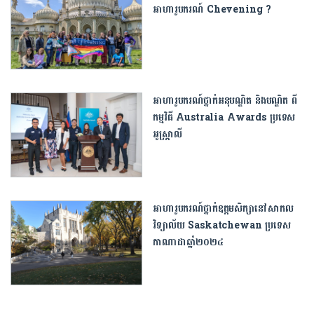
អាហារូបករណ៍ Chevening ?
អាហារូបករណ៍ថ្នាក់អនុបណ្ឌិត និងបណ្ឌិត ពី
កម្មវិធី Australia Awards ប្រទេស​
អូស្រ្តាលី
អាហារូបករណ៍ថ្នាក់ឧត្តមសិក្សានៅសាកល
វិទ្យាល័យ Saskatchewan ប្រទេស
កាណាដាឆ្នាំ២០២៤