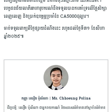
ដើម្បីស្វែងរកព័ត៌មានបន្ថែម និងការចុះឈ្មោះតាម Internet។
បេក្ខជនជ័យលាភីអាហារូបករណ៍នឹងទទួលបានការគាំទ្រលើថ្លៃសិក្សា
ពេញលេញ និងប្រាក់ឧបត្ថម្ភប្រចាំខែ CA5000ដុល្លារ។
ចាប់ទទួលពាក្យពីថ្ងៃផ្សាយដំណឹងនេះ រហូតដល់ថ្ងៃទី៣១ ខែសីហា
ឆ្នាំ២០២៥៕
កញ្ញា ឈឿង ប៉ូលីណា | Ms. Chhoeung Polina
ជីវប្រវត្តិ: ឈឿង ប៉ូលីណា ជាអ្នករាយការណ៍ និងសរសេរព័ត៌មាននៅស្ថាប័នព័ត៌មាន