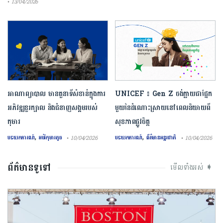
• 13/04/2026
អាណាព្យាបាល មានតួនាទីសំខាន់ក្នុងការ
UNICEF ៖ Gen Z ចង់ក្លាយ​ជា​ផ្នែក​
អភិវឌ្ឍខួរក្បាល និងជំនាញសង្គមរបស់
មួយ​នៃ​ដំណោះស្រាយ​នៅ​ពេល​និយាយ​ពី
កុមារ
សុខភាព​ផ្លូវចិត្ត
,
,
បទយកការណ៍
អប់រំកុមារតូច
បទយកការណ៍
ព័ត៌មានអន្តរជាតិ
• 10/04/2026
• 10/04/2026
ព័ត៌មានទូទៅ
មើលទាំងអស់ ➧