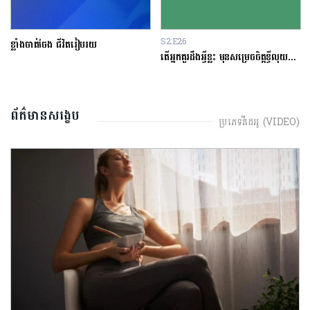
S2:E26
ខ្លាំងចាត់ចែង ជីវិតរៀបរយ
តើអ្នកគួរដឹងអ្វីខ្លះ មុនសម្រេចចិត្តខ្ចីលុយនៅធនាគារ?
ព័ត៌មានសង្ខេប
ប្រភេទវីដេអូ (VIDEO)