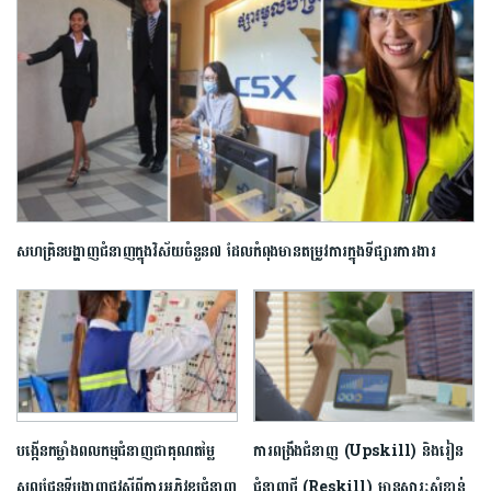
សហគ្រិនបង្ហាញជំនាញក្នុងវិស័យ​ចំនួន៧ ដែលកំពុង​មានតម្រូវការក្នុងទីផ្សារការងារ​
បង្កើនកម្លាំងពលកម្មជំនាញជាគុណតម្លៃ
ការពង្រឹងជំនាញ (Upskill) និងរៀន
ស្នូលផែនទីបង្ហាញផ្លូវស្តីពីការអភិវឌ្ឍជំនាញ
ជំនាញថ្មី (Reskill) មានសារៈសំខាន់