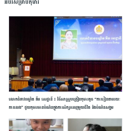
អប់រំសម្រាប់កុមារ
លោកជំទាវបណ្ឌិត គឹម សេដ្ឋានី ៖ វិធីសាស្ត្របង្រៀនកុមារតូច “ការរៀនតាមរយៈ
ការលេង” ជួយកុមារមានបំណិនក្នុងការសិក្សាពេញមួយជីវិត និងបំណិនសង្គម