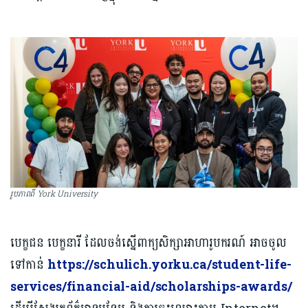
រូបភាពពី York University
បេក្ខជន បេក្ខនារី ដែលចង់ស្នើពាក្យសិក្សាអាហារូបករណ៍ អាចចូល
ទៅកាន់
https://schulich.yorku.ca/student-life-
services/financial-aid/scholarships-awards/