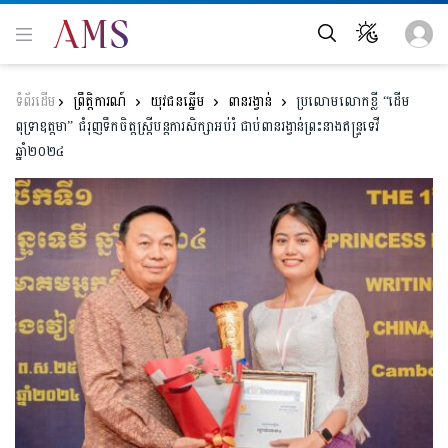
ព្រឹត្តិការណ៍
យុវជនឆ្នើម
ពានរង្វាន់
ប្រលោមលោកខ្លី “ដើម
ពុទ្រាឧត្តមា” ជំរុញទឹកចិត្តស្ត្រីបន្តការសិក្សាអប់រំ ជាប់ពាន​រង្វាន់​ព្រះនាង​ឥន្រ្ទទេវី
ឆ្នាំ២០២៤