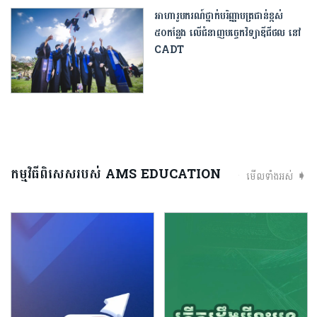
អាហារូបករណ៍ថ្នាក់បរិញ្ញាបត្រជាន់ខ្ពស់
៥០កន្លែង លើជំនាញបច្ចេកវិទ្យាឌីជីថល នៅ
CADT
កម្មវិធីពិសេសរបស់ AMS EDUCATION
មើលទាំងអស់ ➧