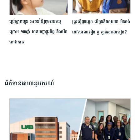
ប្រើស្មាតហ្វូន អាចនាំឱ្យកុមារអាយុ
ត្រូវ​ធ្វើ​ដូចម្តេច​ ​បើ​កូន​និយាយ​ថា​ ​មិន​ចង់​
ក្រោម ១៣ឆ្នាំ មានបញ្ហាផ្លូវចិត្ត និងចរិត
ទៅ​សាលារៀន​ ​ឬ​ ស្អប់​សាលារៀន​?​
កោងកាច
ព័ត៌មានអាហាររូបករណ៍