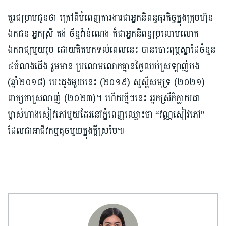
គួរជម្រាបជូនថា ក្រៅពីបំពេញការងារជាអ្នកនិពន្ធធុរកិច្ចក្នុងក្រុមហ៊ុន
ឯកជន អ្នកស្រី គង់ ច័ន្ទវ៉ាន់ណេង ក៏ជាអ្នកនិពន្ធប្រលោមលោក
ឯករាជ្យមួយរូប ដោយគិតមកទល់ពេលនេះ បានបោះពុម្ពស្នាដៃចំនួន
៤ចំណងជើង រួមមាន ប្រលោមលោកគ្មានថ្ងៃឈប់ស្រឡាញ់បង
(ឆ្នាំ២០១៨) បេះដូងមួយនេះ (២០១៩) សួស្ដីសមុទ្រ (២០២១)
ពាក្យថាស្រលាញ់ (២០២៣)។ ហើយថ្មីៗនេះ អ្នកស្រីក៏ក្លាយជា
ម្ចាស់ហាងសៀវភៅមួយដែរនៅភ្នំពេញឈ្មោះថា “វណ្ណសៀវភៅ”
ដែលជាអាជីវកម្មតូចមួយក្នុងក្ដីស្រមៃ៕