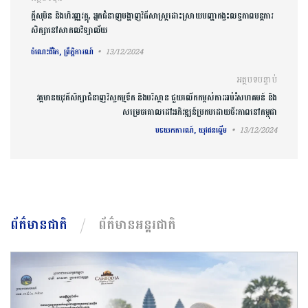
ការ​នាំទិស​ប្រកាស
ក្តីសុបិន និងហិរញ្ញវត្ថុ, អ្នកជំនាញបង្ហាញវិធីសាស្ត្រដោះស្រាយបញ្ហាកង្វះលទ្ធភាពបន្តការ
សិក្សានៅសាកលវិទ្យាល័យ
ចំណេះជីវិត, ព្រឹត្តិការណ៍
13/12/2024
អត្ថបទបន្ទាប់
វត្តមានយុវតីសិក្សាជំនាញវិស្វកម្មទឹក និងបរិស្ថាន ជួយលើកកម្ពស់ការអប់រំសហគមន៍ និង
សម្រេចគោលដៅអភិវឌ្ឍន៍​ប្រកបដោយចីរភាពនៅកម្ពុជា
បទយកការណ៍, យុវជនឆ្នើម
13/12/2024
ព័ត៌មានជាតិ
ព័ត៌មានអន្តរជាតិ