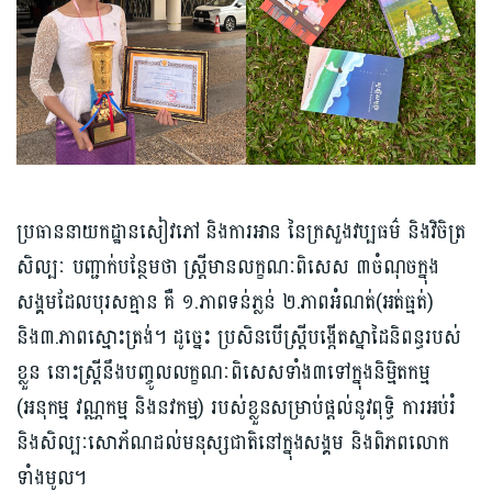
ប្រធាននាយកដ្ឋានសៀវភៅ និងការអាន នៃក្រសួងវប្បធម៌ និងវិចិត្រ
សិល្បៈ បញ្ជាក់បន្ថែមថា ស្ត្រីមានលក្ខណៈពិសេស ៣ចំណុចក្នុង
សង្គមដែលបុរសគ្មាន គឺ ១.ភាពទន់ភ្លន់ ២.ភាពអំណត់(អត់ធ្មត់)
និង៣.ភាពស្មោះត្រង់។ ដូច្នេះ ប្រសិនបើស្ត្រីបង្កើតស្នាដៃនិពន្ធរបស់
ខ្លួន នោះស្ត្រីនឹងបញ្ចូលលក្ខណៈពិសេសទាំង៣ទៅក្នុងនិម្មិតកម្ម
(អនុកម្ម វណ្ណកម្ម និងនវកម្ម) របស់ខ្លួនសម្រាប់ផ្តល់នូវពុទ្ធិ ការអប់រំ
និងសិល្បៈសោភ័ណដល់មនុស្សជាតិនៅក្នុងសង្គម និងពិភពលោក
ទាំងមូល។