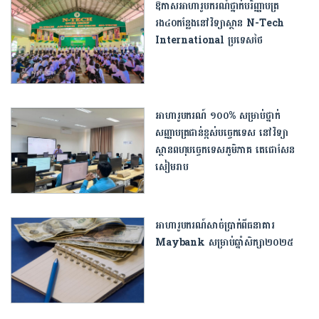
ឱកាសអាហារូបករណ៍ថ្នាក់បរិញ្ញាបត្រ
រង៤០កន្លែងនៅវិទ្យាស្ថាន N-Tech
International ប្រទេសថៃ
អាហារូបករណ៍ ១០០% សម្រាប់ថ្នាក់
សញ្ញាបត្រជាន់ខ្ពស់បច្ចេកទេស នៅវិទ្យា
ស្ថានពហុបច្ចេកទេសភូមិភាគ តេជោសែន
សៀមរាប
អាហារូបករណ៍សាច់ប្រាក់ពីធនាគារ
Maybank សម្រាប់ឆ្នាំសិក្សា២០២៥