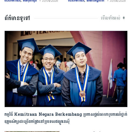
,
,
បទយកការណ៍
អប់រំកុមារតូច
បទយកការណ៍
ព័ត៌មានអន្តរជាតិ
• 10/04/2026
• 10/04/2026
ព័ត៌មានទូទៅ
មើលទាំងអស់ ➧
កម្មវិធី Kemitraan Negara Berkembang ប្រកាស​ផ្តល់អាហារូបករណ៍ថ្នាក់
ឧត្តមសិក្សាជាច្រើនកន្លែងនៅប្រទេសឥណ្ឌូនេស៊ី