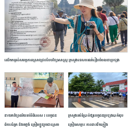
លើកកម្ពស់​សមត្ថភាព​ស្រាវជ្រាវ​បែប​វិទ្យាសាស្ត្រ​ ក្រសួង​ទេសចរណ៍​រៀបចំ​ចលនា​ប្រឡង​
ប្រណាំង​ស្នាដៃ​អត្ថបទ​ស្រាវជ្រាវ​ឆ្នើម​ក្នុង​វិស័យ​ទេសចរណ៍​ ​ឆ្នាំ​២០២៦​
នាយក​វិទ្យាល័យ​អប់រំ​ពិសេស​ ​៖ ​បេក្ខជន​
ក្រសួង​អប់រំ​ប្រាប់​ឱ្យ​បេក្ខជន​ប្រឡង​បាក់ឌុប​
ពិការ​ភ្នែក​ និង​គថ្លង់​ ត្រៀមខ្លួន​រួច​ជាស្រេច​
ត្រៀម​សម្ភារៈ​ការពារ​ទឹកភ្លៀង​