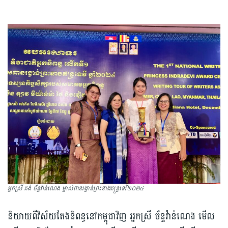
អ្នកស្រី គង់ ច័ន្ទវ៉ាន់ណេង ម្ចាស់ពានរង្វាន់ព្រះនាងឥន្រ្ទទេវី២០២៤
និយាយពីវិស័យ​តែងនិពន្ធ​នៅ​កម្ពុជាវិញ អ្នកស្រី ច័ន្ទវ៉ាន់ណេង ​មើល