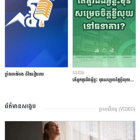
S2:E26
ខ្លាំងចាត់ចែង ជីវិតរៀបរយ
តើអ្នកគួរដឹងអ្វីខ្លះ មុនសម្រេចចិត្តខ្ចីលុយនៅធនាគារ?
ព័ត៌មានសង្ខេប
ប្រភេទវីដេអូ (VIDEO)