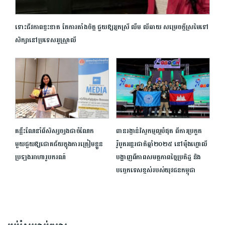
ទោះជីវភាពខ្វះខាត តែការតាំងចិត្ត ជួយឱ្យ​​អ្នកស្រី លឹម លីឆាយ សម្រេចក្តីស្រមៃទៅ
សិក្សា​នៅ​ប្រទេស​អូស្រ្តាលី
គន្លឹះណែនាំពីសិស្សច្បងជាចំណែក
ពានរង្វាន់វិស្វកម្មល្អបំផុត ពីការប្រកួត
មួយជួយឱ្យជោគជ័យក្នុងការត្រៀមខ្លួន
រ៉ូបូតអន្តរជាតិឆ្នាំ២០២៥ នៅម៉ុងហ្គោលី
ប្រឡងអាហារូបករណ៍
បង្ហាញពីភាពសមត្ថភាពច្នៃប្រតិដ្ឋ និង​
បច្ចេកទេសខ្ពស់របស់យុវជន​កម្ពុជា