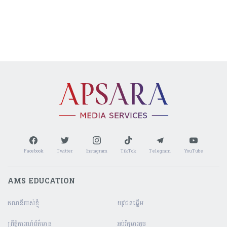
Facebook
Twitter
Instagram
TikTok
Telegram
YouTube
AMS EDUCATION
គណនី​របស់ខ្ញុំ
យុវជនឆ្នើម
ព្រឹត្តិការណ៍ព័ត៌មាន
អប់រំកុមារតូច