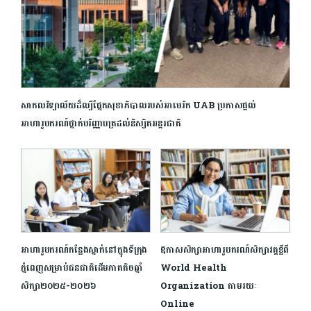
សាកលវិទ្យាល័យដ៏ល្បីផ្នែកសុខាភិបាលរបស់អាមេរិក UAB ប្រកាសផ្តល់
អាហារូបករណ៍​ថ្នាក់បរិញ្ញាបត្រ​ដល់និស្សិតអន្តរជាតិ
អាហារូបករណ៍កន្លែងស្នាក់នៅក្នុងទីក្រុង
ឱកាសសិក្សាអាហារូបករណ៍សិក្សាវគ្គខ្លីពី
ភ្នំពេញសម្រាប់ជនជាតិដើមភាគតិចឆ្នាំ
World Health
សិក្សា២០២៥-២០២៦
Organization តាមរយៈ
Online