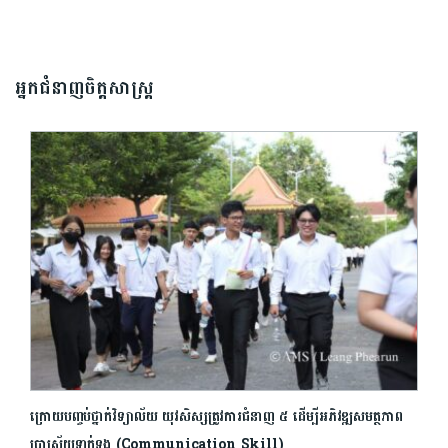
សម្រាប់​ប្រឡង​បាក់ឌុប ​ដោយ​បន្ត​តស៊ូ​មិន​
បោះបង់​
អ្នកជំនាញចិត្តសាស្រ្ត
ក្រោយបញ្ចប់ថ្នាក់វិទ្យាល័យ យុវសិស្សត្រូវការជំនាញ ៥ ដើម្បីអភិវឌ្ឍសមត្ថភាព
ប្រាស្រ័យទាក់ទង (Communication Skill)