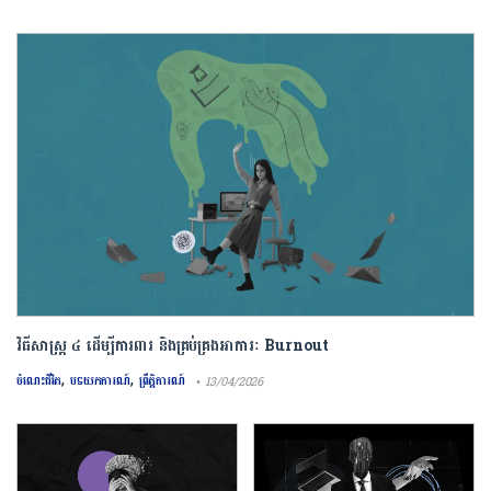
វិធីសាស្រ្ត ៤ ​ដើម្បី​ការពារ និងគ្រប់គ្រង​អាការៈ Burnout
,
,
ចំណេះជីវិត
បទយកការណ៍
ព្រឹត្តិការណ៍
• 13/04/2026