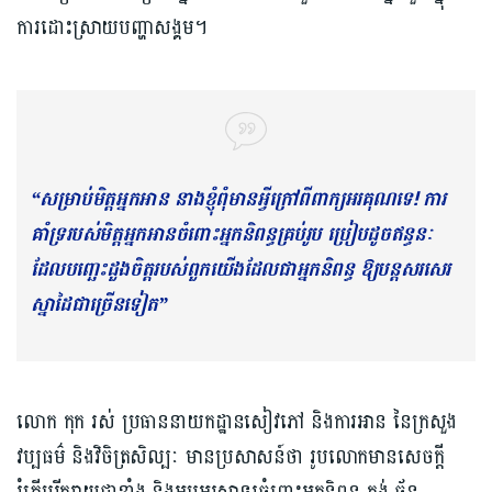
ការដោះស្រាយបញ្ហាសង្គម។
“សម្រាប់មិត្តអ្នកអាន នាងខ្ញុំពុំមានអ្វីក្រៅពីពាក្យអរគុណទេ! ការ
គាំទ្ររបស់មិត្តអ្នកអានចំពោះអ្នកនិពន្ធគ្រប់រូប ប្រៀបដូចឥន្ធនៈ
ដែលបញ្ឆេះដួងចិត្តរបស់ពួកយើងដែលជាអ្នកនិពន្ធ ឱ្យបន្តសរសេរ
ស្នាដៃជាច្រើនទៀត”
លោក កុក រស់ ប្រធាននាយកដ្ឋានសៀវភៅ និងការអាន នៃក្រសួង
វប្បធម៌ និងវិចិត្រសិល្បៈ មានប្រសាសន៍ថា រូបលោកមានសេចក្តី