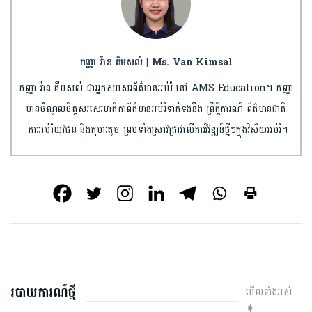
កញ្ញា វ៉ាន គីមសល់ | Ms. Van Kimsal
កញ្ញា វ៉ាន គីមសល់ ជាអ្នកសរសេរព័ត៌មានអប់រំ នៅ AMS Education។ កញ្ញា
មានចំណូលចិត្តសរសេរមាតិកាព័ត៌មានអប់រំទាក់ទងនឹង ព្រឹត្តិការណ៍ ព័ត៌មានជាតិ
ការអប់រំយុវជន និងកុមារតូច ព្រមទាំងស្រាវជ្រាវលើការវិវឌ្ឍន៍ថ្មីៗក្នុងវិស័យអប់រំ។
របាយការណ៍ថ្មី
មើលទាំងអស់
➧