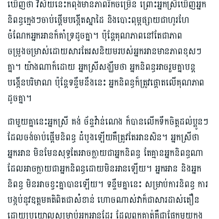
ឃើញថា វិស័យនេះកំពុង​មានភាពរីកចម្រើន ព្រោះអ្នកស្រីឃើញអ្នក
និពន្ធក្មេងៗចាប់ផ្ដើមបង្កើតស្នាដៃ និងបោះពុម្ពផ្សាយជាហូរហែ
ចំណែកអ្នកអានក៏គាំទ្រដូចគ្នា។ ប៉ុន្តែគុណភាពនៅតែជាភាព
ចម្រូងចម្រាស់ដោយសារតែរសនិយមរបស់អ្នកអានមានភាពខុសៗ
គ្នា។ យ៉ាងណាក៏ដោយ អ្នកស្រីសង្ឃឹមថា អ្នកនិពន្ធអាចរួមគ្នាបន្ត
បង្កើនបរិមាណ ប៉ុន្តែទន្ទឹមនឹងនេះ អ្នកនិពន្ធក៏ត្រូវផ្ដោតលើគុណភាព
ដូចគ្នា។
ជាមួយ​គ្នានេះអ្នកស្រី គង់ ច័ន្ទវ៉ាន់ណេង ក៏បានលើកទឹកចិត្តដល់ប្អូនៗ
ដែលចង់ចាប់ផ្ដើមនិពន្ធ ដំបូងឡើយគឺត្រូវ​តែ​អានសិន។ អ្នកស្រីថា
អ្នកអាន មិនមែនសុទ្ធតែអាចក្លាយជាអ្នកនិពន្ធ តែគ្មានអ្នកនិពន្ធណា
ដែលអាចក្លាយជាអ្នកនិពន្ធដោយមិនអានឡើយ។ អ្នកអាន និងអ្នក
និពន្ធ​ មិនអាចខ្វះគ្នាបានឡើយ។ ទន្ទឹមគ្នានេះ សម្រាប់ការនិពន្ធ ការ
បង្កប់នូវឧត្ដមគតិពិតជាសំខាន់ ហោចណាស់វាក៏ជាសារដាស់តឿន
ដោយប្រយោលសម្រាប់អ្នកអានដែរ ដែលពួកគាត់គឺជាផ្នែកមួយក្នុង