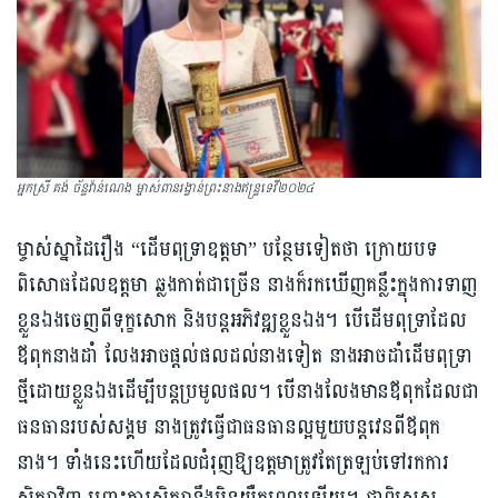
អ្នកស្រី គង់ ច័ន្ទវ៉ាន់ណេង ម្ចាស់ពានរង្វាន់ព្រះនាងឥន្រ្ទទេវី២០២៤
ម្ចាស់ស្នាដៃរឿង “ដើមពុទ្រាឧត្តមា” បន្ថែមទៀតថា​ ក្រោយបទ
ពិសោធដែលឧត្តមា ឆ្លងកាត់ជាច្រើន នាងក៏រកឃើញគន្លឹះក្នុងការទាញ
ខ្លួនឯងចេញពីទុក្ខសោក និងបន្តអភិវឌ្ឍខ្លួនឯង។ បើដើមពុទ្រាដែល
ឪពុកនាងដាំ លែងអាចផ្ដល់ផលដល់នាងទៀត នាងអាចដាំដើមពុទ្រា
ថ្មីដោយខ្លួនឯងដើម្បីបន្តប្រមូលផល។ បើនាងលែងមានឪពុកដែលជា
ធនធានរបស់សង្គម នាងត្រូវធ្វើជាធនធានល្អមួយបន្តវេនពីឪពុក
នាង។ ទាំងនេះហើយដែលជំរុញឱ្យឧត្តមាត្រូវតែត្រឡប់ទៅរកការ