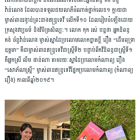
រំភើបរីករាយជាខ្លាំង និងអបអរសាទរចំពោះអ្នកនិពន្ធ គង់ ច័ន្ទ
វ៉ាន់ណេង ដែលបានទទួលជយលាភីចំណាត់ថ្នាក់លេខ១ ក្លាយជា
ម្ចាស់ពានរង្វាន់ព្រះនាងឥន្ទ្រទេវី លើកទី១០ ដែលរៀបចំឡើងដោយ
ក្រសួងវប្បធម៌ និងវិចិត្រសិល្បៈ។ លោក កុក រស់ បន្តថា អ្នកនិពន្ធ
គង់ ច័ន្ទវ៉ាន់ណេង ម្ចាស់ស្នាដៃប្រលោមលោកខ្នាតខ្លី រឿង “ដើមពុទ្រា
ឧត្តមា” គឺជាម្ចាស់ពានឥន្ទ្រទេវីជាស្ត្រីទី២ បន្ទាប់ពីកវីនិពន្ធជាស្ត្រីទី១
គឺអ្នកស្រី លឹម ផាន់ណា តាមរយៈស្នាដៃប្រលោមកំណាព្យ រឿង
“សោភ័ណស្ត្រី” ម្ចាស់ពានឥន្ទ្រទេវីផ្នែកប្រលោមកំណាព្យ (កំណាព្យ
រឿង) កាលពីឆ្នាំ២០១៩។