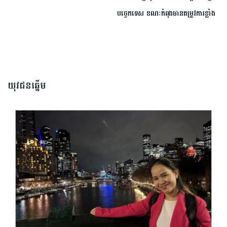
បច្ចេកទេស ខណៈ​កំពុង​មាន​តម្រូវ​ការ​ខ្លាំង
យុវជនឆ្នើម