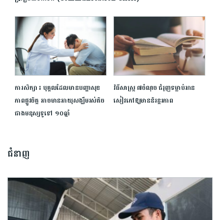
ការសិក្សា ៖ បុគ្គលដែលមានបញ្ហាសុខ
វិធីសាស្ត្រ​ ​៧​ចំណុច​ ​ជំរុញ​ទម្លាប់​អាន​
ភាពផ្លូវចិត្ត អាចមានអាយុសង្ឃឹមរស់តិច
សៀវភៅ​ឱ្យ​មាន​និរន្តរភាព​
ជាងមនុស្សទូទៅ ១០ឆ្នាំ
ជំនាញ