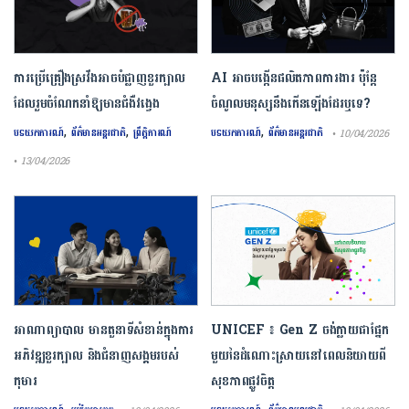
ការ​ប្រើគ្រឿង​ស្រវឹង​អាចបំផ្លាញ​ខួរក្បាល
AI អាចបង្កើនផលិតភាពការងារ ប៉ុន្តែ
ដែល​រួមចំណែក​នាំឱ្យ​មាន​ជំងឺ​វង្វេង
ចំណូលមនុស្សនឹងកើនឡើងដែរឬទេ?
,
,
,
បទយកការណ៍
ព័ត៌មានអន្តរជាតិ
ព្រឹត្តិការណ៍
បទយកការណ៍
ព័ត៌មានអន្តរជាតិ
• 10/04/2026
• 13/04/2026
អាណាព្យាបាល មានតួនាទីសំខាន់ក្នុងការ
UNICEF ៖ Gen Z ចង់ក្លាយ​ជា​ផ្នែក​
អភិវឌ្ឍខួរក្បាល និងជំនាញសង្គមរបស់
មួយ​នៃ​ដំណោះស្រាយ​នៅ​ពេល​និយាយ​ពី
កុមារ
សុខភាព​ផ្លូវចិត្ត