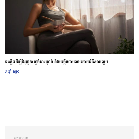
៥គន្លឹះដើម្បីជំរុញការផ្ចង់អារម្មណ៍ និងបង្កើនថាមពលដោយវិធីសាមញ្ញៗ
3 ឆ្នាំ ago
អត្ថបទមុន