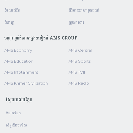
ចំណេះជីវិត
ព័ត៌មានអាហារូបករណ៍
ជំនាញ
ក្រុមការងារ
បណ្តាញព័ត៌មានផ្សេងៗទៀតពី AMS GROUP
AMS Economy
AMS Central
AMS Education
AMS Sports
AMS Infotainment
AMS TV11
AMS Khmer Civilization
AMS Radio
ស្វែងយល់បន្ថែម
ទំនាក់ទំនង
សំនួរនិងចម្លើយ