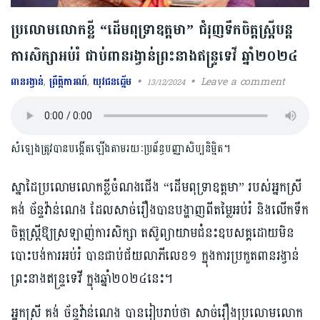
ប្រលោមលោកខ្លី “ដើមពុទ្រាឧត្តមា” ជំរុញទឹកចិត្តស្ត្រីបន្ត
ការសិក្សាអប់រំ ជាប់ពាន​រង្វាន់​ព្រះនាង​ឥន្រ្ទទេវី ឆ្នាំ២០២៤
ពានរង្វាន់
,
ព្រឹត្តិការណ៍
,
យុវជនឆ្នើម
Leave a comment
13/12/2024
សំឡេងត្រូវបានបង្កើតឡើងតាមរយៈប្រព័ន្ធបញ្ញាសិប្បនិម្មិត។
ស្នាដៃប្រលោមលោកខ្លីចំណងជើង “ដើមពុទ្រាឧត្តមា” របស់អ្នកស្រី
គង់ ច័ន្ទវ៉ាន់ណេង ដែល​សាច់រឿង​បាន​បង្ហាញពីតម្លៃអប់រំ និងលើកទឹក
ចិត្តស្ត្រីឱ្យស្រឡាញ់ការសិក្សា តស៊ូព្យាយាមជំនះឧបសគ្គដោយមិន
បោះបង់ការអប់រំ បានជាប់​ជ័យ​លាភីលេខ១ ក្នុងការ​ប្រកួត​ពានរង្វាន់
ព្រះនាងឥន្រ្ទទេវី ក្នុង​ឆ្នាំ២០២៤នេះ។
អ្នកស្រី គង់ ច័ន្ទវ៉ាន់ណេង បានរៀបរាប់ថា សាច់រឿងប្រលោមលោក