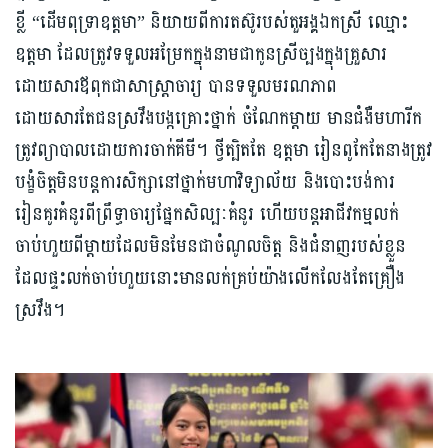
ខ្លី “ដើមពុទ្រាឧត្តមា” និយាយពីការតស៊ូរបស់តួអង្គឯកស្រី ឈ្មោះ
ឧត្តមា ដែលត្រូវទទួលអម្រែកក្នុងនាមជាកូនស្រីច្បងក្នុងគ្រួសារ
ដោយសារឪពុកជាសាស្ត្រាចារ្យ​ បានទទួលមរណភាព
ដោយសារតែជនស្រវឹងបង្កគ្រោះថ្នាក់ ចំណែកម្ដាយ មានជំងឺមហារីក
ត្រូវព្យាបាលដោយការចាក់គីមី។ ថ្វីត្បិតតែ ឧត្តមា រៀនពូកែតែនាងត្រូវ
បង្ខំចិត្តមិនបន្តការសិក្សានៅថ្នាក់មហាវិទ្យាល័យ និងបោះបង់ការ
រៀនគូរគំនូរពីព្រឹទ្ធាចារ្យផ្នែកសិល្បៈគំនូរ ហើយបន្តអាជីវកម្មលក់
ចាប់ហួយពីម្ដាយដែលមិនមែនជាចំណូលចិត្ត និងជំនាញរបស់ខ្លួន
ដែលផ្ទះលក់ចាប់ហួយនោះមានលក់គ្រប់យ៉ាងលើកលែងតែគ្រឿង
ស្រវឹង។