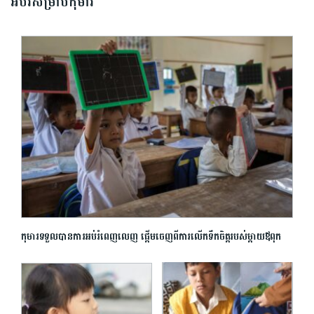
អប់រំសម្រាប់កុមារ
កុមារទទួលបានការអប់រំពេញលេញ ផ្តើមចេញពីការលើកទឹកចិត្តរបស់ម្តាយឪពុក