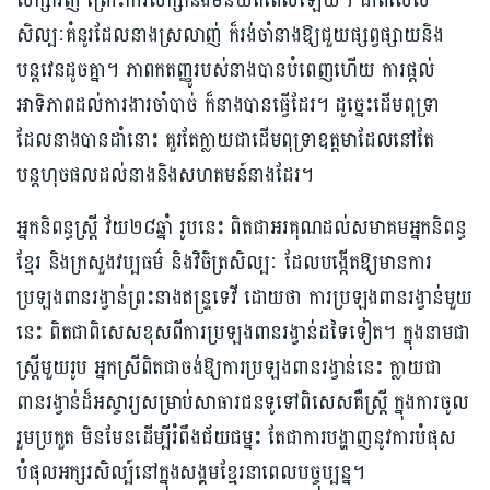
សិក្សាវិញ ព្រោះការសិក្សានឹងមិនយឺតពេលឡើយ។ ជាពិសេស
សិល្បៈគំនូរដែលនាងស្រលាញ់ ក៏រង់ចាំនាងឱ្យជួយផ្សព្វផ្សាយនិង
បន្តវេនដូចគ្នា។ ភាពកតញ្ញូរបស់នាងបានបំពេញហើយ ការផ្ដល់
អាទិភាពដល់ការងារចាំបាច់ ក៏នាងបានធ្វើដែរ។ ដូច្នេះដើមពុទ្រា
ដែលនាងបានដាំនោះ គួរតែក្លាយជាដើមពុទ្រាឧត្ដមាដែលនៅតែ
បន្តហុចផលដល់នាងនិង​សហគមន៍នាងដែរ។
អ្នកនិពន្ធស្រ្តី វ័យ២៨ឆ្នាំ រូបនេះ ពិតជា​អរគុណ​ដល់​សមាគម​អ្នកនិពន្ធ
ខ្មែរ និង​ក្រសួងវប្បធម៌ និង​វិចិត្រ​សិល្បៈ ដែល​បង្កើត​ឱ្យ​មានការ​
ប្រឡងពានរង្វាន់​ព្រះនាងឥន្រ្ទទេវី ដោយថា ការប្រឡងពានរង្វាន់មួយ
នេះ ពិតជាពិសេសខុសពីការប្រឡងពានរង្វាន់ដទៃទៀត។ ក្នុងនាមជា
ស្ត្រីមួយរូប អ្នកស្រីពិតជាចង់ឱ្យការប្រឡងពានរង្វាន់នេះ ក្លាយជា
ពានរង្វាន់ដ៏អស្ចារ្យសម្រាប់សាធារជនទូទៅពិសេសគឺស្ត្រី ក្នុងការចូល
រួមប្រកួត មិនមែនដើម្បីរំពឹងជ័យជម្នះ តែជាការបង្ហាញនូវការបំផុស
បំផុលអក្សរសិល្ប៍នៅក្នុងសង្គមខ្មែរនាពេលបច្ចុប្បន្ន។