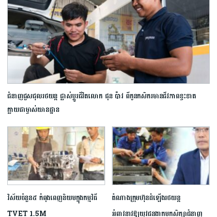
ជំនាញជួសជុលរថយន្ត ផ្លាស់ប្តូរ​ជីវិត​លោក ផុន ប៉ាវ ពីកូនកសិករមានជីវភាពខ្វះខាត
ក្លាយជា​ម្ចាស់យានដ្ឋាន
វិស័យចំនួន៥ កំពុងពេញនិយមក្នុងកម្មវិធី
តំណាងក្រុមហ៊ុនដំឡើងរថយន្ត
TVET 1.5M
អំពាវនាវឱ្យយុវជន​ងាក​មក​សិក្សា​ជំនាញ