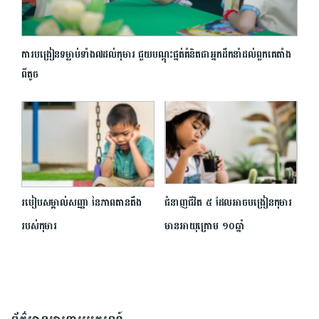
ការបង្រៀន​ទម្លាប់ទាំង៧ដល់កុមារ ជួយបណ្តុះផ្នត់គំនិតជាអ្នកដឹកនាំដល់ពួកគេតាំង
ពីតូច
របៀបសម្គាល់សញ្ញា នៃភាពតានតឹង
ជំនាញជីវិត ៥ ដែលអាចបង្រៀនកុមារ
របស់កុមារ
មានអាយុក្រោម ១០ឆ្នាំ