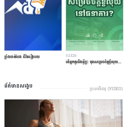
S2:E26
S1:E13
តើអ្នកគួរដឹងអ្វីខ្លះ មុនសម្រេចចិត្តខ្ចីលុយនៅធនាគារ?
អ្នករៀនផង ធ្វើការផង
ព័ត៌មានសង្ខេប
ប្រភេទវីដេអូ (VIDEO)