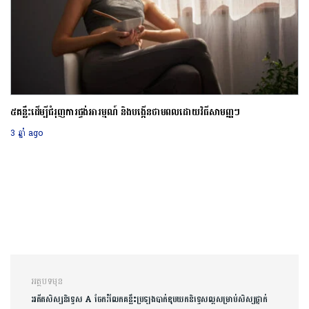
ផែនការជីវិតជួយឱ្យលោក Michael Dell ក្លាយជាម្ចាស់ក្រុមហ៊ុនបច្ចេកវិទ្យាឆ្នើម
របស់ពិភពលោក
3 ឆ្នាំ ago
ការ​នាំទិស​ប្រកាស
អត្ថបទមុន
អតីតសិស្សនិទ្ទេស A ចែករំលែកគន្លឹះប្រឡងបាក់ឌុបយកនិទ្ទេសល្អសម្រាប់សិស្សថ្នាក់