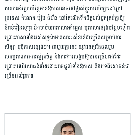
ភាសាអង់គ្លេសប៉ុន្តែមានឱកាសអាចទៅផ្លាស់ប្ដូរការសិក្សានៅក្រៅ
ប្រទេស ក៏លោក រៀម ចំរើន នៅតែលើកទឹកចិត្តដល់អ្នកគ្រប់គ្នាឱ្យ
ខិតខំរៀនសូត្រ និងចាប់យកភាសាអង់គ្លេស ឬភាសាផ្សេងបន្ថែមទៀត
ព្រោះភាសាទាំងអស់សុទ្ធតែមានសារៈសំខាន់ជាច្រើនសម្រាប់ការ
សិក្សា ឬឱកាសផ្សេងៗ។ ជាមួយគ្នានេះ យុវជនគួរតែចូលរួម
សកម្មភាពការងារស្ម័គ្រចិត្ត និងការងារសង្គមឱ្យបានច្រើនផងដែរ
ព្រោះបទពិសោធន៍ទាំងនោះអាចផ្ដល់ទាំងឱកាស និងបទពិសោធន៍ជា
ច្រើនដល់អ្នក៕