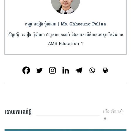
កញ្ញា ឈឿង ប៉ូលីណា | Ms. Chhoeung Polina
ជីវប្រវត្តិ: ឈឿង ប៉ូលីណា ជាអ្នករាយការណ៍ និងសរសេរព័ត៌មាននៅស្ថាប័នព័ត៌មាន
AMS Education ។
របាយការណ៍ថ្មី
មើលទាំងអស់
➧