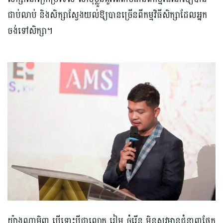
ជាប់លាប់ និងសិក្សាស្វែងយល់ឱ្យបានច្រើនពីកម្មវិធីសិក្សាដែលអ្នក
ចង់ទៅសិក្សា។
យ៉ាងណាមិញ បើទោះបីជាលោក រៀម ចំរើន មិនសូវមានជំនាញផ្នែក