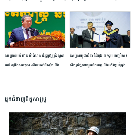
សម្តេច​ធិបតី​ ហ៊ុន​ ​ម៉ាណែត ​ជំរុញ​ឱ្យ​គ្រឹះស្ថាន​
និស្សិត​កម្ពុជា​ជំនាន់​ដំបូង​ ​៣១​រូប​ ​បញ្ចប់​ការ​
អប់រំ​ពង្រឹង​សមត្ថភាព​ពិត​របស់​និស្សិត​ ​និង​
សិក្សា​ផ្នែក​នគរូបនីយកម្ម ​និង​អភិវឌ្ឍន៍​ក្រុង​
ព្រមាន​ពី​ហានិភ័យ​នៃ​ការ​រៀន​ពឹងផ្អែក​
ក្រោម​កិច្ចសហការ​ជាមួយ​សាកលវិទ្យាល័យ​
ទាំងស្រុង​លើ​ ​AI​
សេអ៊ូល​
អ្នកជំនាញចិត្តសាស្រ្ត