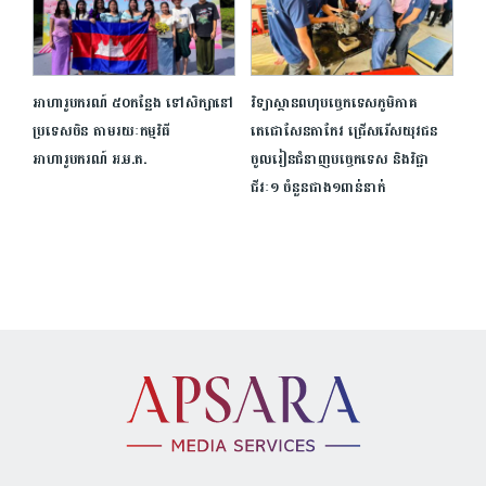
អាហារូបករណ៍ ៥០កន្លែង ទៅសិក្សា​នៅ
វិទ្យាស្ថាន​ពហុបច្ចេកទេស​ភូមិភាគ​
ប្រទេស​ចិន តាមរយៈកម្មវិធី
តេជោសែនតាកែវ ជ្រើសរើស​យុវជន​
អាហារូបករណ៍ អ.ម.ត.
ចូលរៀនជំនាញបច្ចេកទេស និងវិជ្ជា
ជីវៈ១ ចំនួនជាង១ពាន់នាក់