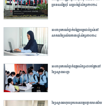
ប្រទេសសឹង្ហបុរី សម្រាប់ឆ្នាំសិក្សា២០២៤
អាហារូបករណ៍ថ្នាក់បរិញ្ញាបត្រជាន់ខ្ពស់នៅ
សាកលវិទ្យាល័យកាតាឆ្នាំសិក្សា២០២៤
អាហារូបករណ៍ថ្នាក់ឧត្ដមសិក្សា៥០កន្លែងនៅ
វិទ្យាស្ថានអាហ្កា
វិទ្យាស្ថានពហុបច្ចេកទេស​ខេត្តបន្ទាយមានជ័យ