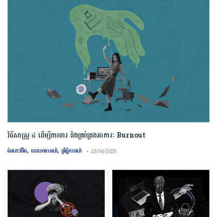
វិធីសាស្រ្ត ៤ ​ដើម្បី​ការពារ និងគ្រប់គ្រង​អាការៈ Burnout
,
,
ចំណេះជីវិត
បទយកការណ៍
ព្រឹត្តិការណ៍
• 13/04/2026