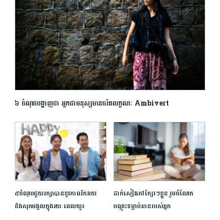
៦ ចំណុចបង្ហាញថា អ្នកជាមនុស្សមានចរិតលក្ខណៈ Ambivert
៥ចំណុចជួយរក្សាបាននូវភាពរីករាយ
ដាក់សៀវភៅក្បែរៗខ្លួន រួមចំណែក
និងសុភមង្គលក្នុងរយៈពេលយូរ
បណ្តុះទម្លាប់អានរបស់អ្នក