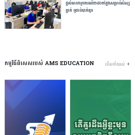
ផ្តល់អាហារូបករណ៍២៥០កន្លែង​សម្រាប់សិស្ស
ធ្លាក់ ឬជាប់បាក់ឌុប
កម្មវិធីពិសេសរបស់ AMS EDUCATION
មើលទាំងអស់ ➧