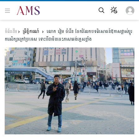
ព្រឹត្តិការណ៍
លោក រៀម ចំរើន ចែករំលែកបទពិសោធន៍ឱកាសផ្លាស់ប្ដូរ
ការសិក្សាក្រៅប្រទេស ទោះបីជាមិនចេះភាសាអង់គ្លេសខ្លាំង