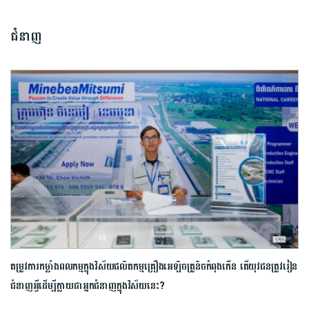
ជំនាញ
តម្រូវការកម្លាំងពលកម្មក្នុងវិស័យផលិតកម្មគ្រឿងអេឡិចត្រូនិចកំពុងកើន តើយុវជនត្រូវរៀន
ជំនាញអ្វី​ដើម្បី​ក្លាយជាអ្នកជំនាញ​ក្នុងវិស័យនេះ?