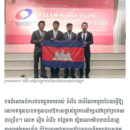
រូបពេលលោក ចំរើន ទៅផ្លាស់ប្ដូរការសិក្សានៅប្រទេសកូរ៉េខាងត្បូង
បទពិសោធន៍ការងារកន្លងមករបស់ ចំរើន ជាចំណែកមួយដែលធ្វើឱ្យ
លោកទទួលបានទទួលបានឱកាសផ្លាស់ប្ដូរការសិក្សានៅក្រៅប្រទេស
ជាច្រើន។ លោក រៀម ចំរើន បន្ថែមថា ត្បិតលោកមិនមានជំនាញ
ភាសាអង់គ្លេសខ្លាំង ប៉ុន្តែលោកជាមនុស្សដែលចូលចិត្តការងារសង្គម