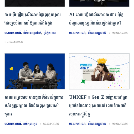
ការ​ប្រើគ្រឿង​ស្រវឹង​អាចបំផ្លាញ​ខួរក្បាល
AI អាចបង្កើនផលិតភាពការងារ ប៉ុន្តែ
ដែល​រួមចំណែក​នាំឱ្យ​មាន​ជំងឺ​វង្វេង
ចំណូលមនុស្សនឹងកើនឡើងដែរឬទេ?
,
,
,
បទយកការណ៍
ព័ត៌មានអន្តរជាតិ
ព្រឹត្តិការណ៍
បទយកការណ៍
ព័ត៌មានអន្តរជាតិ
• 10/04/2026
• 13/04/2026
អាណាព្យាបាល មានតួនាទីសំខាន់ក្នុងការ
UNICEF ៖ Gen Z ចង់ក្លាយ​ជា​ផ្នែក​
អភិវឌ្ឍខួរក្បាល និងជំនាញសង្គមរបស់
មួយ​នៃ​ដំណោះស្រាយ​នៅ​ពេល​និយាយ​ពី
កុមារ
សុខភាព​ផ្លូវចិត្ត
,
,
បទយកការណ៍
អប់រំកុមារតូច
បទយកការណ៍
ព័ត៌មានអន្តរជាតិ
• 10/04/2026
• 10/04/2026