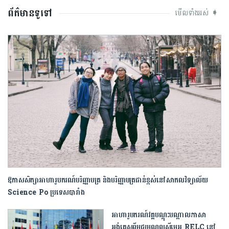
ព័ត៌មានទូទៅ
មើលទាំងអស់ ➧
ឱកាសសិក្សាអាហារូបករណ៍បរិញ្ញាបត្រ និងបរិញ្ញាបត្រជាន់ខ្ពស់នៅសាកលវិទ្យាល័យ
Science Po ប្រទេស​បារាំង
អាហារូបករណ៍វគ្គបណ្ដុះបណ្ដាលភាសា
អង់គ្លេសពីមជ្ឈមណ្ឌលស៊ីមេអូ RELC នៅ