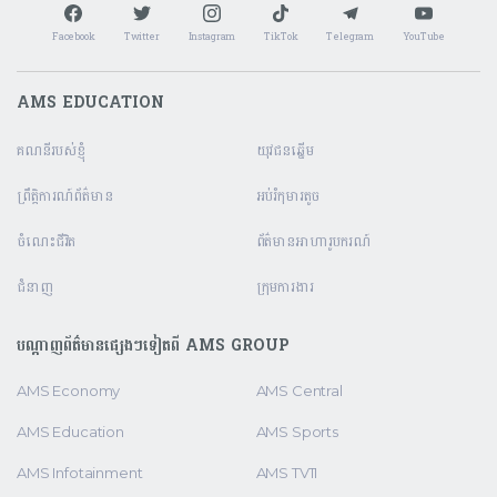
Facebook
Twitter
Instagram
TikTok
Telegram
YouTube
AMS EDUCATION
គណនី​របស់ខ្ញុំ
យុវជនឆ្នើម
ព្រឹត្តិការណ៍ព័ត៌មាន
អប់រំកុមារតូច
ចំណេះជីវិត
ព័ត៌មានអាហារូបករណ៍
ជំនាញ
ក្រុមការងារ
បណ្តាញព័ត៌មានផ្សេងៗទៀតពី AMS GROUP
AMS Economy
AMS Central
AMS Education
AMS Sports
AMS Infotainment
AMS TV11