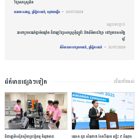
វិទ្យាសាស្រ្តពិត
ទេពកោសល្យ, ព្រឹត្តិការណ៍, យុវជនឆ្នើម
30/07/2024
អត្ថបទបន្ទាប់
អាហារូបករណ៍​ថ្នាក់បណ្ឌិត ជំនាញវិទ្យាសាស្រ្តកុំព្យូទ័រ និងព័ត៌មានវិទ្យា នៅ​ប្រទេស​សឹង្ហ
បុរី
ព័ត៌មានអាហារូបករណ៍, ព្រឹត្តិការណ៍
31/07/2024
ព័ត៌មានផ្សេងៗទៀត
មើលទាំងអស់
ជំនាញ​ម៉ាស៊ីន​ស្វ័យប្រវត្តិកម្ម​ ​កំពុង​មាន​
លោក ជុន សំណាង ចែករំលែក គន្លឹះ ៩ ចំណុច