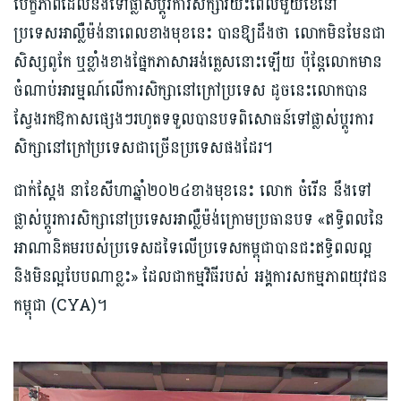
បេក្ខភាពដែលនឹងទៅផ្លាស់ប្ដូរការសិក្សារយះពេលមួយខែនៅ
ប្រទេសអាល្លឺម៉ង់នាពេលខាងមុខនេះ បានឱ្យ​ដឹងថា លោកមិនមែនជា
សិស្សពូកែ ឬខ្លាំងខាងផ្នែកភាសាអង់គ្លេសនោះឡើយ ប៉ុន្តែលោកមាន
ចំណាប់អារម្មណ៍លើការសិក្សានៅក្រៅប្រទេស ដូចនេះលោកបាន
ស្វែងរកឱកាសផ្សេងៗរហូតទទួលបានបទពិសោធន៍ទៅផ្លាស់ប្ដូរការ
សិក្សានៅក្រៅប្រទេសជាច្រើនប្រទេសផងដែរ។
ជាក់ស្ដែង នាខែសីហាឆ្នាំ២០២៤ខាងមុខនេះ លោក ចំរើន នឹងទៅ
ផ្លាស់ប្ដូរការសិក្សានៅប្រទេសអាល្លឺម៉ង់ក្រោមប្រធានបទ «ឥទ្ធិពលនៃ
អាណានិគមរបស់ប្រទេសដទៃលើប្រទេសកម្ពុជាបានជះឥទ្ធិពលល្អ
និងមិនល្អបែបណាខ្លះ» ដែលជាកម្មវិធីរបស់ អង្គការសកម្មភាពយុវជន
កម្ពុជា (CYA)។