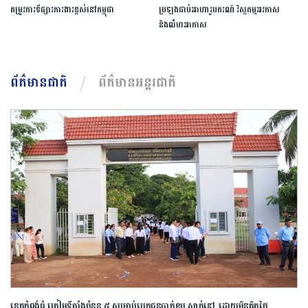
តម្រូវការទីផ្សារការងារ​ខ្ពស់​នៅ​កម្ពុជា​
ប្រឡងជាប់អាហារូបករណ៍ វិស្វកម្មអវកាស
និងលំហអាកាស
ព័ត៌មានជាតិ
ព័ត៌មានអន្តរជាតិ
ខេត្ត​កំពង់ធំ​ ត្រៀម​ទីតាំង​ចំនួន​ ​៥​ ​សម្រាប់​បេក្ខជន​បាក់ឌុប ស្នាក់នៅ ​ដោយ​មិន​គិត​ថ្លៃ​