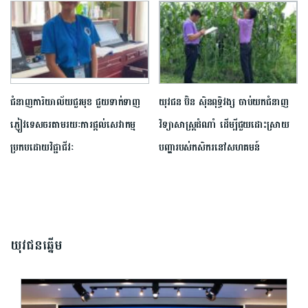
ជំនាញការិយាល័យជួរមុខ ជួយ​ទាក់ទាញ
យុវជន ប៊ិន ស៊ិនពុទ្ធិវង្ស ចាប់យកជំនាញ
ភ្ញៀវទេសចរតាមរយៈការផ្ដល់សេវាកម្ម
វិទ្យាសាស្ត្រដំណាំ ដើម្បីជួយដោះស្រាយ
ប្រកបដោយវិជ្ជាជីវៈ
បញ្ហារបស់កសិករ​នៅសហគមន៍
យុវជនឆ្នើម