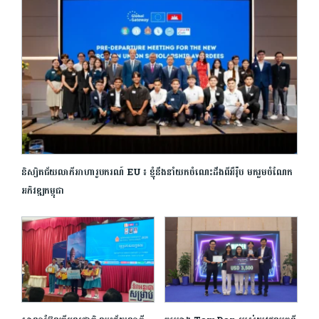
និស្សិត​ជ័យលាភី​អាហារូបករណ៍​ ​EU​ ​៖ ​ខ្ញុំ​នឹង​នាំយក​ចំណេះដឹង​ពី​អឺរ៉ុប​ មក​រួមចំណែក​
អភិវឌ្ឍ​កម្ពុជា​