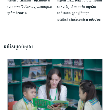
សាលា​ប៊ែល​ធី​អន្តរជាតិ​ ​ឈ្នះ​ជ័យលាភី​
គម្រោង TamDan របស់យុវជនមកពី
លេខ​១​ ​កម្មវិធី​ជជែក​ដេញដោល​យុវជន​
សាកលវិទ្យាល័យខេមតិច ឈ្នះជ័យ
ថ្នាក់​ជាតិ​២០២៦​
លាភីលេខ១ ក្នុងកម្មវិធីប្រកួត
ប្រជែងនវានុវត្តន៍បច្ចេកវិទ្យា ឆ្នាំ២០២៣
អប់រំសម្រាប់កុមារ