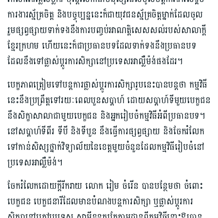
ការងារស្ម័គ្រចិត្ត និងបច្ចុប្បន្ននេះក៏ជាយុវជនស្ម័គ្រចិត្តម្នាក់ដែលចូល
រួមផ្សព្វផ្សាយទាក់ទងនឹងការបញ្ចប់អាណត្តិសេសសល់របស់សាលាក្ដី
ខ្មែរក្រហម ហើយនេះក៏ជាប្រធានបទដែលទាក់ទងនឹងប្រធានបទ
ដែលនឹងទៅផ្លាស់ប្ដូរការសិក្សានៅប្រទេសអាល្លឺម៉ង់ផងដែរ។
បេក្ខភាពត្រៀមទៅបន្តការផ្លាស់ប្ដូរការសិក្សារូបនេះបានបន្តថា កម្មវិធី
នេះនឹងប្រព្រឹត្តទៅរយៈពេលបួនសប្ដាហ៍ ដោយសប្ដាហ៍ទីមួយបេក្ខជន
នឹងសិក្ខាសាលាជាមួយបេក្ខជន និងអ្នករៀបចំកម្មវិធីអំពីប្រធានបទ។
នៅសប្ដាហ៍ទីពីរ ទីបី និងទីបួន នឹងធ្វើការផ្សព្វផ្សាយ និងចែករំលែក
ទៅកាន់សិស្សថ្នាក់វិទ្យាល័យនៃខេត្តមួយចំនួនដែលកម្មវិធីរៀបចំនៅ
ប្រទេសអាល្លឺម៉ង់។
ចែករំលែកដោយក្ដីរីករាយ លោក រៀម ចំរើន បានបន្ថែមថា ចំពោះ
បេក្ខជន បេក្ខជនារីដែលមានបំណងបន្តការសិក្សា ឬផ្លាស់ប្ដូរការ
សិក្សានៅក្រៅប្រទេស សាម៉ីខ្លួនគួរតែតាមដានពីកម្មវិធីនោះឱ្យបាន