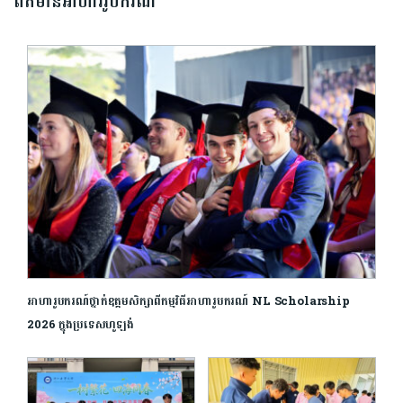
ព័ត៌មានអាហាររូបករណ៍
អាហារូបករណ៍ថ្នាក់ឧត្ដមសិក្សាពីកម្មវិធីអាហារូបករណ៍ NL Scholarship
2026 ក្នុងប្រទេសហូឡង់