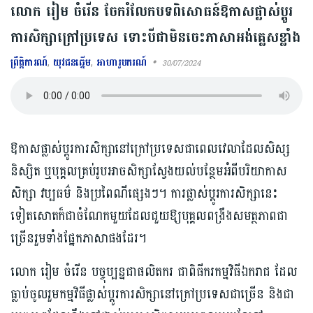
លោក រៀម ចំរើន ចែករំលែកបទពិសោធន៍ឱកាសផ្លាស់ប្ដូរ
ការសិក្សាក្រៅប្រទេស ទោះបីជាមិនចេះភាសាអង់គ្លេសខ្លាំង
ព្រឹត្តិការណ៍
,
យុវជនឆ្នើម
,
អាហារូបករណ៍
30/07/2024
ឱកាសផ្លាស់ប្ដូរការសិក្សានៅក្រៅប្រទេសជាពេលវេលាដែលសិស្ស
និស្សិត ឬបុគ្គលគ្រប់រូបអាចសិក្សាស្វែងយល់បន្ថែមអំពីបរិយាកាស
សិក្សា វប្បធម៌ និងប្រពៃណីផ្សេងៗ។ ការផ្លាស់ប្ដូរការសិក្សានេះ
ទៀតសោតក៏ជាចំណែកមួយដែលជួយឱ្យបុគ្គលពង្រឹងសមត្ថភាពជា
ច្រើនរួមទាំងផ្នែកភាសាផងដែរ។
លោក រៀម ចំរើន បច្ចុប្បន្ន​ជាផលិតករ ជាពិធីករកម្មវិធីឯករាជ ដែល
ធ្លាប់ចូលរួម​កម្មវិធីផ្លាស់ប្តូរ​ការ​សិក្សានៅក្រៅប្រទេស​ជាច្រើន និងជា