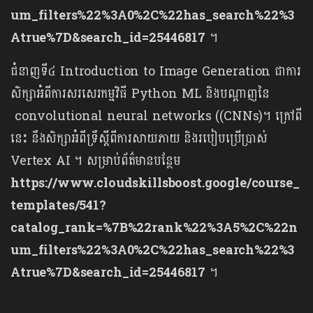
um_filters%22%3A0%2C%22has_search%22%3
Atrue%7D&search_id=25446817
។
ជំនាញទី៤ Introduction to Image Generation ជាការ
សិក្សាអំពីការសរសេរកម្មវិធី Python ML និងបណ្ដាញនៃ
convolutional neural networks ((CNNs)។ ក្រៅពី
នេះ នឹងសិក្សាអំពីទ្រឹស្ដីពីការសាយភាយ និងរបៀបប្រើប្រាស់
Vertex AI ។ សម្រាប់ព័ត៌មានបន្ថែម
https://www.cloudskillsboost.google/course_
templates/541?
catalog_rank=%7B%22rank%22%3A5%2C%22n
um_filters%22%3A0%2C%22has_search%22%3
Atrue%7D&search_id=25446817
។