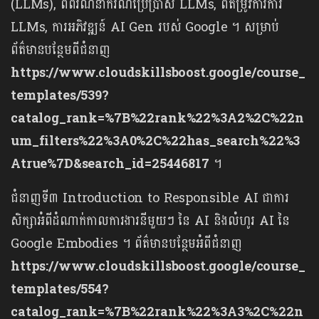
(LLMs), ពិពរណ៍នាករណីប្រើប្រាស់ LLMs, ពីតម្រូវការការ
LLMs, ការអភិវឌ្ឍន៍ AI Gen របស់ Google ។ សម្រាប់
ព័ត៌មានបន្ថែមពីជំនាញ
https://www.cloudskillsboost.google/course_
templates/539?
catalog_rank=%7B%22rank%22%3A2%2C%22n
um_filters%22%3A0%2C%22has_search%22%3
Atrue%7D&search_id=25446817
។
ជំនាញទី៣ Introduction to Responsible AI ជាការ
សិក្សាអំពីដំណាក់កាលការងារនីមួយៗ នៃ AI និងលំហូរ AI នៃ
Google Embodies ។ ព័ត៌មានបន្ថែមអំពីជំនាញ
https://www.cloudskillsboost.google/course_
templates/554?
catalog_rank=%7B%22rank%22%3A3%2C%22n