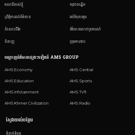
គណនី​របស់ខ្ញុំ
យុវជនឆ្នើម
ព្រឹត្តិការណ៍ព័ត៌មាន
អប់រំកុមារតូច
ចំណេះជីវិត
ព័ត៌មានអាហារូបករណ៍
ជំនាញ
ក្រុមការងារ
បណ្តាញព័ត៌មានផ្សេងៗទៀតពី AMS GROUP
AMS Economy
AMS Central
AMS Education
AMS Sports
AMS Infotainment
AMS TV11
AMS Khmer Civilization
AMS Radio
ស្វែងយល់បន្ថែម
ទំនាក់ទំនង