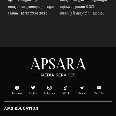
អាហារូបករណ៍ថ្នាក់បរិញ្ញាបត្រជាន់ខ្ពស់
កម្មវិធីអាហារូបករណ៍ GIST
និងបណ្ឌិត MOFCOM 2026
ប្រទេសកូរ៉េខាងត្បូងឆ្នាំសិក្សា២០២៤
Facebook
Twitter
Instagram
TikTok
Telegram
YouTube
AMS EDUCATION