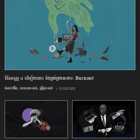
វិធីសាស្រ្ត ៤ ​ដើម្បី​ការពារ និងគ្រប់គ្រង​អាការៈ Burnout
,
,
ចំណេះជីវិត
បទយកការណ៍
ព្រឹត្តិការណ៍
• 13/04/2026