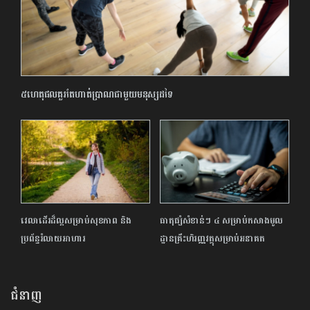
៥ហេតុផលគួរតែហាត់ប្រាណជាមួយមនុស្សដទៃ
វេលាដើរដ៏ល្អសម្រាប់សុខភាព និង
ធាតុផ្សំសំខាន់ៗ ៤ សម្រាប់កសាងមូល
ប្រព័ន្ធរំលាយអាហារ
ដ្ឋានគ្រឹះហិរញ្ញវត្ថុសម្រាប់អនាគត
ជំនាញ