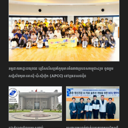
អគ្គនាយកដ្ឋាន​យុវជន ជ្រើសរើស​ប្រតិភូ​កុមារ​តំណាង​ប្រទេស​កម្ពុជា​៤រូប ចូលរួម​
សន្និសីទ​កុមារ​អាស៊ី-ប៉ាស៊ីហ្វិក (APCC) នៅ​ប្រទេស​ជប៉ុន
រដ្ឋាភិបាលចិន​ប្រកាស​ផ្តល់
អាហារូបករណ៍ថ្នាក់ក្រោយឧត្ដមសិក្សាពី