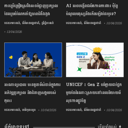
ការ​ប្រើគ្រឿង​ស្រវឹង​អាចបំផ្លាញ​ខួរក្បាល
AI អាចបង្កើនផលិតភាពការងារ ប៉ុន្តែ
ដែល​រួមចំណែក​នាំឱ្យ​មាន​ជំងឺ​វង្វេង
ចំណូលមនុស្សនឹងកើនឡើងដែរឬទេ?
,
,
,
បទយកការណ៍
ព័ត៌មានអន្តរជាតិ
ព្រឹត្តិការណ៍
បទយកការណ៍
ព័ត៌មានអន្តរជាតិ
• 10/04/2026
• 13/04/2026
អាណាព្យាបាល មានតួនាទីសំខាន់ក្នុងការ
UNICEF ៖ Gen Z ចង់ក្លាយ​ជា​ផ្នែក​
អភិវឌ្ឍខួរក្បាល និងជំនាញសង្គមរបស់
មួយ​នៃ​ដំណោះស្រាយ​នៅ​ពេល​និយាយ​ពី
កុមារ
សុខភាព​ផ្លូវចិត្ត
,
,
បទយកការណ៍
អប់រំកុមារតូច
បទយកការណ៍
ព័ត៌មានអន្តរជាតិ
• 10/04/2026
• 10/04/2026
ព័ត៌មានទូទៅ
មើលទាំងអស់ ➧