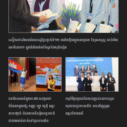
សៀវភៅសីលធម៌ពលរដ្ឋវិជ្ជាថ្នាក់ទី១២ ផលិតថ្មីបញ្ចូលលក្ខណៈវិទ្យាសាស្រ្ត ជាប់ជ័យ
លាភីលេខ១ ក្នុងពិព័រណ៍អប់រំស្នាដៃគរុនិស្សិត
បទពិសោធន៍ក្នុងការងារសង្គមជា
កម្មវិធីប្រកួតជជែកដេញដោលទស្សនៈ
ចំណែកជួយឱ្យ កញ្ញា ហ្គូវ យូអ៉ី ឈ្នះ
យុវជនរដូវកាលទី៥ រកឃើញ​ក្រុម
ពានរង្វាន់ ចំណោមនិស្សិតអន្តរជាតិ
ឈ្នះជ័យលាភី
ជាង៣ពាន់នាក់នៅប្រទេសចិន