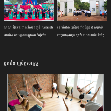
សាលារៀន​អន្តរជាតិ​វ៉េស្ទឡាញន៍​ ​សាខា​ក្រុង​
ខេត្ត​កំពង់ធំ​ ត្រៀម​ទីតាំង​ចំនួន​ ​៥​ ​សម្រាប់​
ពោធិ៍សាត់​សម្ពោធ​ជា​ផ្លូវការ​​ដើម្បី​បើក​
បេក្ខជន​បាក់ឌុប ស្នាក់នៅ ​ដោយ​មិន​គិត​ថ្លៃ​
ឱកាស​ដល់​យុវជន​កម្ពុជា​បន្ត​ការ​សិក្សា​នៅ​
ក្រៅ​ប្រទេស​
អ្នកជំនាញចិត្តសាស្រ្ត