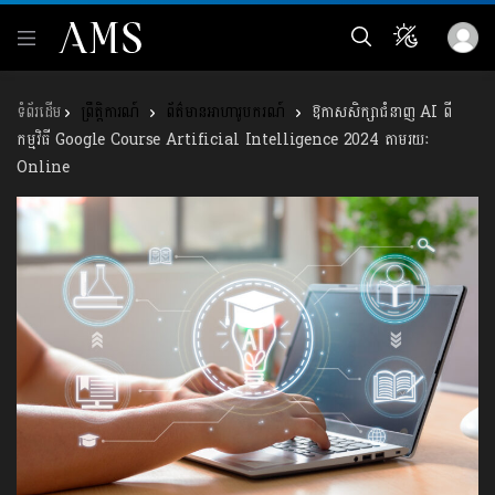
ព្រឹត្តិការណ៍
ព័ត៌មានអាហារូបករណ៍
ឱកាសសិក្សាជំនាញ AI ពី
កម្មវិធី Google Course Artificial Intelligence 2024 តាមរយៈ
Online