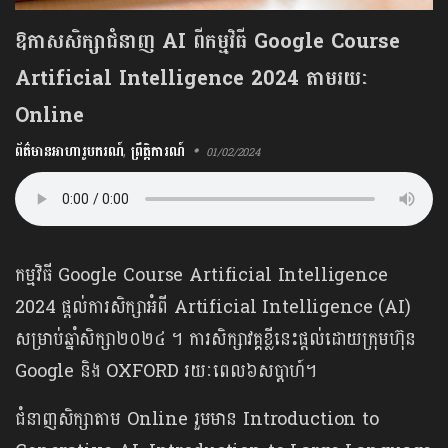
ឱកាសសិក្សាជំនាញ AI ពីកម្មវិធី Google Course
Artificial Intelligence 2024 តាមរយៈ
Online
ព័ត៌មានអាហារូបករណ៍
,
ព្រឹត្តិការណ៍
01/02/2024
កម្មវិធី Google Course Artificial Intelligence
2024 ផ្ដល់ការសិក្សាអំពី Artificial Intelligence​ (AI)
សម្រាប់ឆ្នាំសិក្សា២០២៤ ។ ការសិក្សាវគ្គខ្លីនេះផ្ដល់ដោយក្រុមហ៊ុន​
Google និង OXFORD រយៈពេល៦សប្ដាហ៍។
ជំនាញសិក្សាតាម Online រួមមាន Introduction to