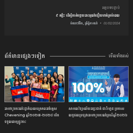
អត្ថបទបន្ទាប់
៩ គន្លឹះ ដើម្បីកាត់បន្ថយអារម្មណ៍នឿយហត់គ្រប់ពេល
ចំណេះជីវិត, ព្រឹត្តិការណ៍
01/02/2024
ព័ត៌មានផ្សេងៗទៀត
មើលទាំងអស់
អាហារូបករណ៍​រដ្ឋាភិបាល​ចក្រភព​អង់គ្លេស​ ​
សាកលវិទ្យាល័យ​អន្តរជាតិ ​ផារ៉ាហ្គន ​ប្រកាស​
Chevening​ ​ឆ្នាំ​២០២៧​-​២០២៨​ ​បើក​
លទ្ធផល​ប្រឡង​អាហារូបករណ៍​ប្រចាំ​ឆ្នាំ​២០២៦​
ទទួល​ពាក្យ​ផ្លូវការ​