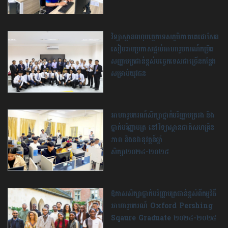
វិទ្យាស្ថានពហុបច្ចេកទេសភូមិភាគតេជោសែន
សៀមរាបប្រកាស​ផ្ដល់អាហារូបករណ៍កម្រិត
សញ្ញាបត្រជាន់ខ្ពស់បច្ចេកទេស​ជាច្រើន​កន្លែង
សម្រាប់យុវជន
អាហារូបករណ៍សិក្សាថ្នាក់បរិញ្ញាបត្ររង និង
ថ្នាក់បរិញ្ញាបត្រ នៅវិទ្យាស្ថានជាតិសហគ្រិន
ភាព និងនវានុវត្តន៍ឆ្នាំ
សិក្សា២០២៤-២០២៥
ឱកាសសិក្សាថ្នាក់បរិញ្ញាបត្រជាន់ខ្ពស់ពីកម្មវិធី
អាហារូបករណ៍ Oxford Pershing
Sqaure Graduate ២០២៤-២០២៥