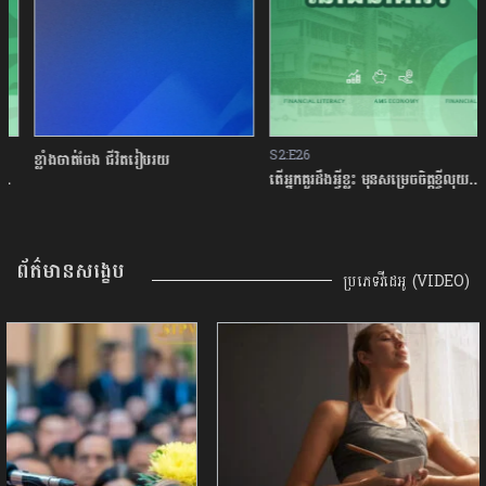
S2:E26
ខ្លាំងចាត់ចែង ជីវិតរៀបរយ
តើអ្នកគួរដឹងអ្វីខ្លះ មុនសម្រេចចិត្តខ្ចីលុយនៅធនាគារ?
ព័ត៌មានសង្ខេប
ប្រភេទវីដេអូ (VIDEO)