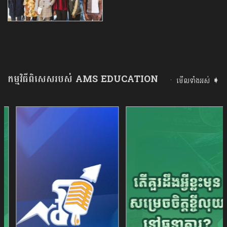
កម្មវិធីពិសេសរបស់ AMS EDUCATION
មើលទាំងអស់ ➧