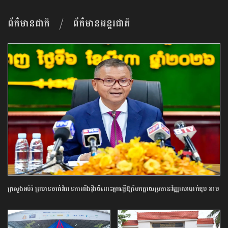
ព័ត៌មានជាតិ
ព័ត៌មានអន្តរជាតិ
ក្រសួង​អប់រំ ​ព្រមាន​ចាត់​វិធានការ​តឹងរ៉ឹង​ចំពោះ​អ្នក​ធ្វើឱ្យ​បែកធ្លាយ​ប្រធាន​វិញ្ញាសា​បាក់ឌុប ​អាច​
ឈានដល់​ការ​បណ្តេញ​ចេញ​ពី​ក្របខណ្ឌ​