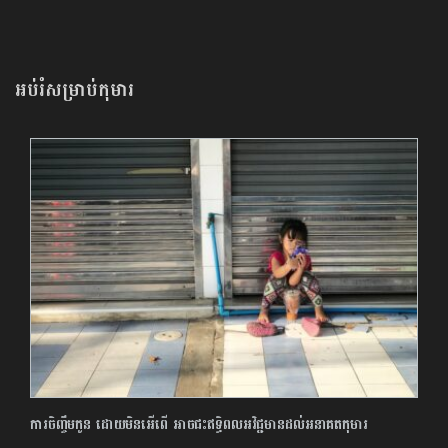
អប់រំសម្រាប់កុមារ
ការចិញ្ចឹមកូន ដោយមិនអើពើ អាចជះឥទ្ធិពលអវិជ្ជមានដល់អនាគតកុមារ