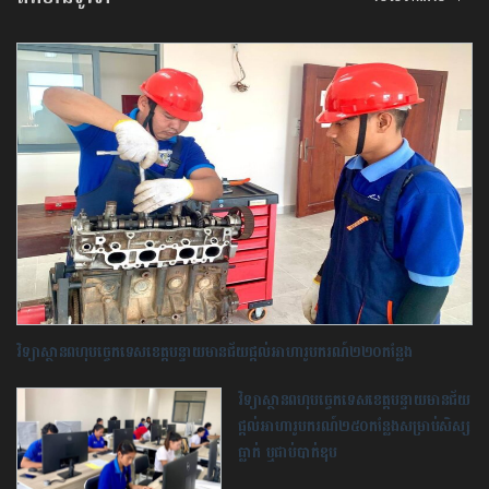
វិទ្យាស្ថានពហុបច្ចេកទេសខេត្តបន្ទាយមានជ័យផ្ដល់អាហារូបករណ៍២២០កន្លែង
វិទ្យាស្ថានពហុបច្ចេកទេស​ខេត្តបន្ទាយមានជ័យ
ផ្តល់អាហារូបករណ៍២៥០កន្លែង​សម្រាប់សិស្ស
ធ្លាក់ ឬជាប់បាក់ឌុប