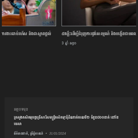
៥គន្លឹះដើម្បីជំរុញការផ្ចង់អារម្មណ៍ និងបង្កើនថាមពលដោយវិធីសាមញ្ញៗ
3 ឆ្នាំ ago
ការ​នាំទិស​ប្រកាស
អត្ថបទមុន
ក្រសួងកសិកម្មបន្តជ្រើសរើស​មន្រ្តីកសិកម្មឃុំ​ដំណាក់កាលទី២ ចំនួន៨០០នាក់​ នៅខែ
មេសា
ព័ត៌មានជាតិ, ព្រឹត្តិការណ៍
31/01/2024