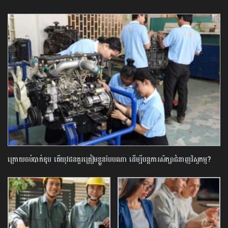
ក្រោយចប់បាក់ឌុប តើយុវជនគួរត្រៀមខ្លួនបែបណា ដើម្បីបន្តការសិក្សាជំនាញវិស្វកម្ម?