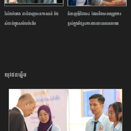
វិស័យបៃតង ជាជំនាញមានភាពធន់ និង
ជំនាញឌីជីថល៤ ដែលនឹងមានតម្រូវការ
សំខាន់ក្នុងសម័យទំនើប
ខ្ពស់ក្នុងទីផ្សារការងារនាពេលអនាគត
យុវជនឆ្នើម