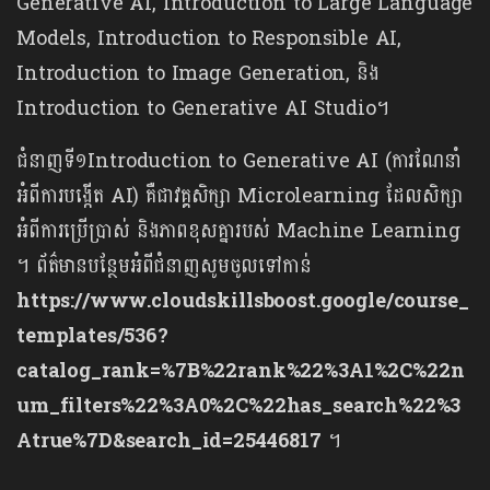
Generative AI, Introduction to Large Language
Models, Introduction to Responsible AI,
Introduction to Image Generation, និង
Introduction to Generative AI Studio។
ជំនាញទី១
Introduction to Generative AI (ការណែនាំ
អំពីការបង្កើត AI) គឺជាវគ្គសិក្សា Microlearning ដែលសិក្សា
អំពីការប្រើប្រាស់ និងភាពខុសគ្នារបស់ Machine Learning
។ ព័ត៌មានបន្ថែមអំពីជំនាញសូមចូលទៅកាន់
https://www.cloudskillsboost.google/course_
templates/536?
catalog_rank=%7B%22rank%22%3A1%2C%22n
um_filters%22%3A0%2C%22has_search%22%3
Atrue%7D&search_id=25446817
។