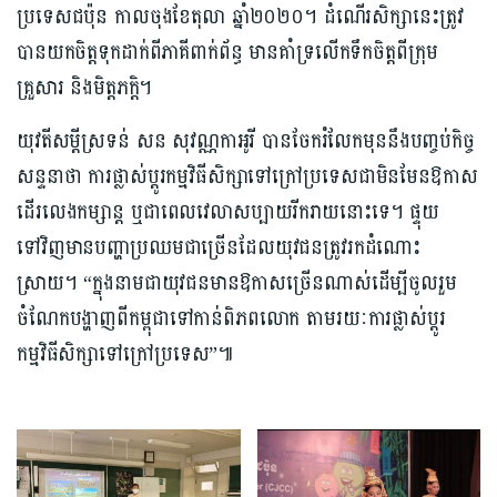
ប្រទេសជប៉ុន កាលចុងខែតុលា ឆ្នាំ២០២០។ ដំណើរសិក្សានេះត្រូវ
បានយកចិត្តទុកដាក់ពីភាគីពាក់ព័ន្ធ មានគាំទ្រលើកទឹកចិត្តពីក្រុម
គ្រួសារ និងមិត្តភក្តិ​។
យុវតីសម្តីស្រទន់ សន សុវណ្ណកាអូរី បានចែករំលែកមុននឹងបញ្ចប់កិច្ច
សន្ទនាថា ការផ្លាស់ប្តូរកម្មវិធីសិក្សាទៅក្រៅប្រទេសជាមិនមែនឱកាស
ដើរលេងកម្សាន្ត ឬជាពេលវេលាសប្បាយរីករាយនោះទេ។ ផ្ទុយ
ទៅវិញមានបញ្ហាប្រឈមជាច្រើនដែលយុវជនត្រូវរកដំណោះ
ស្រាយ។ “ក្នុងនាមជាយុវជនមានឱកាសច្រើនណាស់ដើម្បីចូលរួម
ចំណែកបង្ហាញពីកម្ពុជាទៅកាន់ពិភពលោក តាមរយៈការផ្លាស់ប្តូរ
កម្មវិធីសិក្សាទៅក្រៅប្រទេស”៕