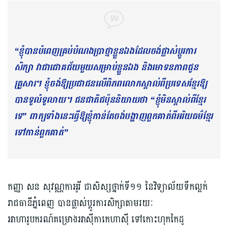
“ខ្ញុំបានបំពេញគ្រប់បំណងប្រាថ្នាខ្លួនឯងដែលចង់ផ្លាស់ប្ដូរការ
សិក្សា វាជាជោគជ័យមួយសម្រាប់ខ្លួនឯង និងមោទនភាពជូន
គ្រួសារ។ ខ្ញុំចង់ឱ្យប្រជាជនលើពិភ​ព​លោកស្គាល់ពីប្រទេសខ្មែរឱ្យ
បានទូលំទូលាយ។ ជនជាតិជប៉ុននិយាយថា “ខ្ញុំមិនស្គាល់ពីខ្មែរ
ទេ” ពាក្យទាំងនេះធ្វើឱ្យខ្ញុំកាន់តែចង់បង្ហាញពួកគាត់ពីអរិយធម៌ខ្មែរ
ទៅកាន់ពួកគាត់”
កញ្ញា សន សុវណ្ណកាអូរី ជាសិស្សថ្នាក់ទី១១ នៃវិទ្យាល័យទឹកល្អក់
រាជធានីភ្នំពេញ បានផ្លាស់ប្តូរការសិក្សាតាមរយៈ
អាហារូបករណ៍គម្រោងអាស៊ីកាកេហាស៊ី ទៅកោះហុកកៃដូ