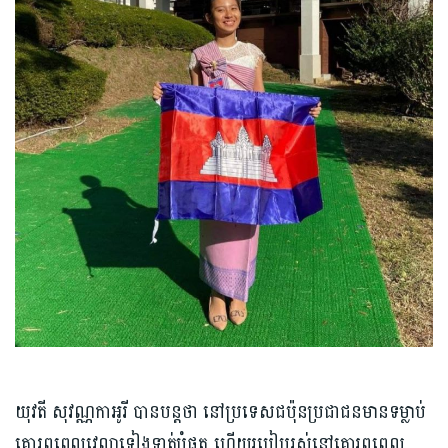
យុវតី សុវណ្ណកាអូរី បានបន្តថា នៅប្រទេសជប៉ុនប្រជាជនមានទម្លាប់
គោរពពេលវេលាទៀងទាត់បំផុត ហើយរបៀបរស់នៅគោរពពេល