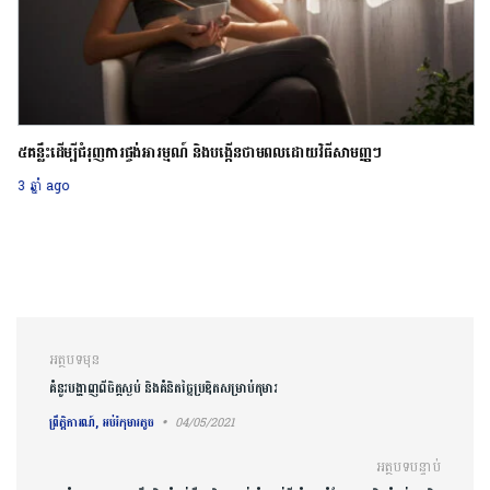
៥គន្លឹះដើម្បីជំរុញការផ្ចង់អារម្មណ៍ និងបង្កើនថាមពលដោយវិធីសាមញ្ញៗ
3 ឆ្នាំ ago
ការ​នាំទិស​ប្រកាស
អត្ថបទមុន
គំនូរបង្ហាញពីចិត្តស្ងប់ និងគំនិតច្នៃប្រឌិតសម្រាប់កុមារ
ព្រឹត្តិការណ៍, អប់រំកុមារតូច
04/05/2021
អត្ថបទបន្ទាប់