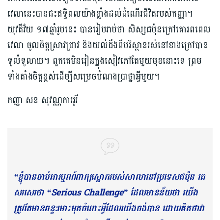
វេលានេះ​បានជះឥទ្ធិពលយ៉ាងខ្លាំងដល់ដំណើរជីវិតរបស់កញ្ញា។
យុវតីវ័យ ១៧ឆ្នាំរូបនេះ បានរៀបរាប់ថា សិស្សជប៉ុនក្រៅគោរពពេល
វេលា ចូលចិត្តស្រាវជ្រាវ និងយល់ដឹងពីបរិស្ថានរស់នៅខាងក្រៅបាន
ទូលំទូលាយ។ ពួកគេមិនរៀនក្នុងសៀវភៅតែមួយមុខនោះទេ ព្រម
ទាំងតាំងចិត្តខ្ពស់ដើម្បីសម្រេចបំណងប្រាថ្នាអ្វីមួយ។
កញ្ញា សន សុវណ្ណកាអូរី
“ខ្ញុំបានចាប់អារម្មណ៍ពាក្យស្លោករបស់សាលានៅប្រទេសជប៉ុន គេ
សរសេរថា “Serious Challenge” ដែលមានន័យថា យើង
ត្រូវតែមានឆន្ទ:មោះមុតចំពោះអ្វីដែលយើងចង់បាន ដោយគិតថាវា