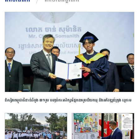
និស្សិត​កម្ពុជា​ជំនាន់​ដំបូង​ ​៣១​រូប​ ​បញ្ចប់​ការ​សិក្សា​ផ្នែក​នគរូបនីយកម្ម ​និង​អភិវឌ្ឍន៍​ក្រុង​ ក្រោម​
កិច្ចសហការ​ជាមួយ​សាកលវិទ្យាល័យ​សេអ៊ូល​