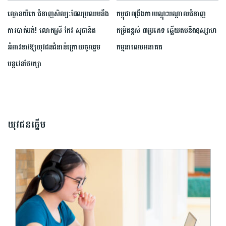
ល្ខោនយីកេ ជំនាញសិល្បៈដែល​ប្រឈមនឹង
កម្ពុជាពង្រឹងការបណ្តុះបណ្តាលជំនាញ
ការបាត់បង់! លោកស្រី កែវ សុផានិត
កម្រិតខ្ពស់ ៣ប្រភេទ ឆ្លើយតបនឹងឧស្សាហ
អំពាវនាវឱ្យ​យុវជនជំនាន់ក្រោយចូលរួម
កម្មនាពេលអនាគត
បន្តវេនថែរក្សា
យុវជនឆ្នើម