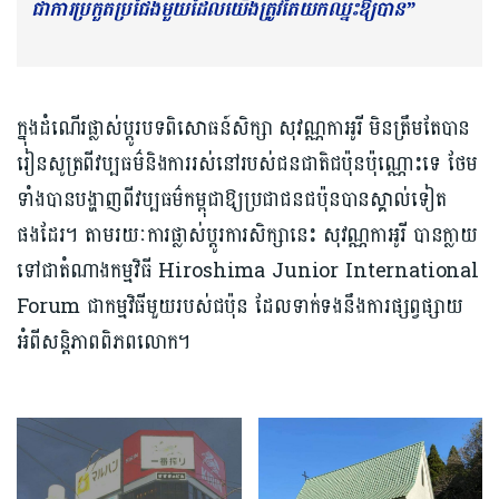
ជាការប្រកួតប្រជែងមួយដែលយើងត្រូវតែយកឈ្នះឱ្យបាន”
ក្នុងដំណើរផ្លាស់ប្តូរបទពិសោធន៍សិក្សា សុវណ្ណកាអូរី មិនត្រឹមតែបាន
រៀនសូត្រពីវប្បធម៌និងការរស់នៅរបស់ជនជាតិជប៉ុនប៉ុណ្ណោះទេ ថែម
ទាំងបានបង្ហាញពីវប្បធម៌កម្ពុជាឱ្យប្រជាជនជប៉ុនបានស្គាល់ទៀត
ផងដែរ។ តាមរយៈការផ្លាស់ប្តូរការសិក្សានេះ សុវណ្ណកាអូរី បានក្លាយ
ទៅជាតំណាងកម្មវិធី Hiroshima Junior International
Forum ជាកម្មវិធីមួយរបស់ជប៉ុន ដែលទាក់ទងនឹងការផ្សព្វផ្សាយ
អំពីសន្តិភាពពិភពលោក។