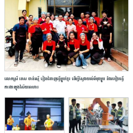
លោកស្រី ទេស ចាន់រស្មី រៀន​ជំនាញ​ធ្វើម្ហូប​ខ្មែរ ដើម្បី​ស្វែង​យល់​ពីមុខ​ម្ហូប​ និង​របៀប​ធ្វើ
ការងារ​ក្នុង​វិស័យ​អាហារ