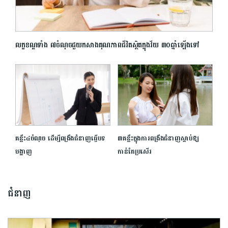
លក្ខខណ្ឌទាំង ៧ចំណុចជួយកសាងគុណភាពជីវិតស្ថិតក្នុងវ័យ ៣០ឆ្នាំឡើងទៅ
គន្លឹះ៤ចំណុច ដើម្បី​ពង្រឹង​ជំនាញ​ធ្វើ​បទ
៣គន្លឹះក្នុងការពង្រឹងជំនាញស្តាប់ឱ្យ
បង្ហាញ
កាន់តែប្រសើរ
ជំនាញ