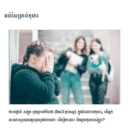
អប់រំសម្រាប់កុមារ
ការបង្អាប់ សម្លុត ឬគម្រាមកំហែង (bullying) ក្នុងចំណោមកុមារ, តើអ្នក
អាណាព្យាបាលគួរចូលរួមបែបណា ដើម្បីការពារ និងជួយកូនរបស់ខ្លួន?