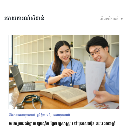
របាយការណ៍សំខាន់
មើលទាំងអស់ ➧
ព័ត៌មានអាហារូបករណ៍
ព្រឹត្តិការណ៍
អាហារូបករណ៍
,
,
អាហារូបករណ៍ថ្នាក់វេជ្ជបណ្ឌិត ផ្នែកវេជ្ជសាស្ត្រ នៅប្រទេសជប៉ុន រយៈពេល៦ឆ្នាំ