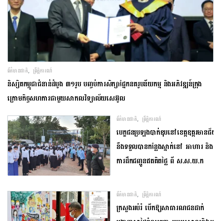
,
ព័ត៌មានជាតិ
ព្រឹត្តិការណ៍
និស្សិត​កម្ពុជា​ជំនាន់​ដំបូង​ ​៣១​រូប​ ​បញ្ចប់​ការ​សិក្សា​ផ្នែក​នគរូបនីយកម្ម ​និង​អភិវឌ្ឍន៍​ក្រុង​
ក្រោម​កិច្ចសហការ​ជាមួយ​សាកលវិទ្យាល័យ​សេអ៊ូល​
,
ព័ត៌មានជាតិ
ព្រឹត្តិការណ៍
បេក្ខជន​ប្រឡង​បាក់ឌុប​នៅ​ខេត្ត​ឧត្តរមានជ័យ​
​នឹង​ទទួលបាន​កន្លែង​ស្នាក់​នៅ​ ​អាហារ​ និង​
ការ​ដឹកជញ្ជូន​ឥត​គិត​ថ្លៃ​ ​ពី​ ស​.ស​.យ​.​ក
,
ព័ត៌មានជាតិ
ព្រឹត្តិការណ៍
ក្រសួងអប់រំ បើកឱ្យសាធារណជនដាក់