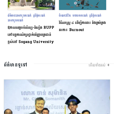
ព័ត៌មានអាហារូបករណ៍
ព្រឹត្តិការណ៍
ចំណេះជីវិត
បទយកការណ៍
ព្រឹត្តិការណ៍
,
,
,
,
អាហារូបករណ៍
វិធីសាស្រ្ត ៤ ​ដើម្បី​ការពារ និងគ្រប់គ្រង​
ឱកាសសម្រាប់សិស្ស-និស្សិត RUPP
អាការៈ Burnout
ទៅបន្តការសិក្សាថ្នាក់បរិញ្ញាបត្រជាន់
ខ្ពស់នៅ Sogang University
ព័ត៌មានទូទៅ
មើលទាំងអស់ ➧