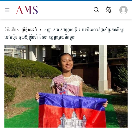
ព្រឹត្តិការណ៍
កញ្ញា សន សុវណ្ណកាអូរី ៖ បទពិសោធន៍ផ្លាស់ប្ដូរការសិក្សា
នៅជប៉ុន ជួយឱ្យខ្ញុំរឹងមាំ និងបានផ្សព្វផ្សាយពីកម្ពុជា