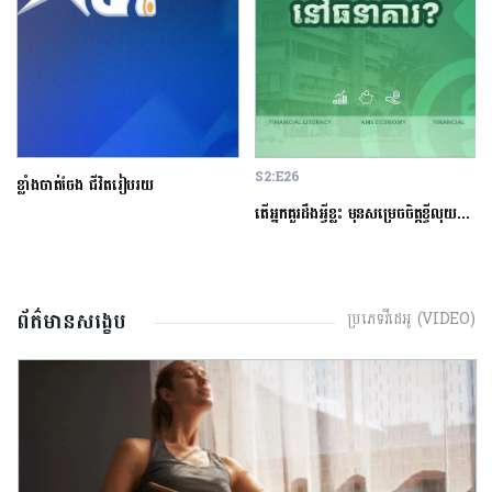
S2:E26
ខ្លាំងចាត់ចែង ជីវិតរៀបរយ
តើអ្នកគួរដឹងអ្វីខ្លះ មុនសម្រេចចិត្តខ្ចីលុយនៅធនាគារ?
ព័ត៌មានសង្ខេប
ប្រភេទវីដេអូ (VIDEO)