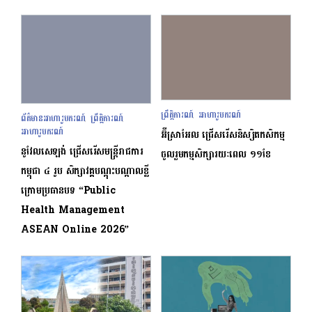
ព្រឹត្តិការណ៍
អាហារូបករណ៍
,
ព័ត៌មានអាហារូបករណ៍
ព្រឹត្តិការណ៍
,
,
អាហារូបករណ៍
អ៊ីស្រាអែល ជ្រើសរើសនិស្សិតកសិកម្ម
នូវែលសេឡង់ ជ្រើសរើសមន្ត្រីរាជការ
ចូលរួមកម្មសិក្សារយៈពេល ១១ខែ
កម្ពុជា ៤ រូប សិក្សាវគ្គបណ្ដុះបណ្ដាលខ្លី
ក្រោមប្រធានបទ “Public
Health Management
ASEAN Online 2026”