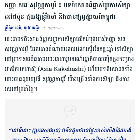
កញ្ញា សន សុវណ្ណកាអូរី ៖ បទពិសោធន៍ផ្លាស់ប្ដូរការសិក្សា
នៅជប៉ុន ជួយឱ្យខ្ញុំរឹងមាំ និងបានផ្សព្វផ្សាយពីកម្ពុជា
ព្រឹត្តិការណ៍
,
យុវជនឆ្នើម
04/05/2021
នេះជាបទពិសោធន៍ផ្លាស់ប្តូរការសិក្សាលើកដំបូងរបស់កញ្ញា សន
សុវណ្ណកាអូរី ដែលបានចំណាយពេលវេលាស្ទើរតែកន្លះឆ្នាំ ទៅសិក្សា
នៅប្រទេសជប៉ុនតាមរយៈអាហារូបករណ៍រដ្ឋាភិបាលជប៉ុនក្នុងគម្រោង
អាស៊ីកាកេហាស៊ី (Asia Kakehashi) ហើយបទពិសោធន៍ទាំង
នោះបានជួយយុវតី សុវណ្ណកាអូរី យ៉ាងច្រើន​ទាំងការសិក្សា និងការ
រស់នៅប្រចាំថ្ងៃ។
“នៅទីនោះ (ប្រទេសជប៉ុន) វាមិនដូចជានៅផ្ទះរបស់យើងដែលចង់