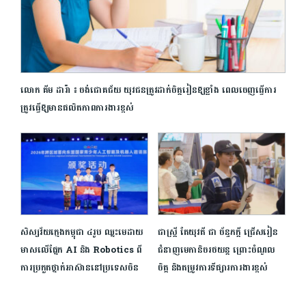
លោក គីម ដារ៉ា ៖ ចង់ជោគជ័យ យុវជនត្រូវដាក់ចិត្តរៀនឱ្យខ្លាំង ពេលចេញធ្វើការ
ត្រូវធ្វើឱ្យមានផលិតភាពការងារខ្ពស់
សិស្ស​វ័យ​ក្មេង​កម្ពុជា​ ​៤​រូប ​ឈ្នះ​មេដាយ​
ជាស្រ្តី តែយុវតី ជា ច័ន្ទភក្ដី ជ្រើសរៀន
មាស​លើ​ផ្នែក​ ​AI​ ​និង​ ​Robotics​ ​ពី​
ជំនាញមេកានិចរថយន្ត ព្រោះចំណូល
ការ​ប្រកួត​ថ្នាក់​អាស៊ាន​នៅ​ប្រទេស​ចិន​
ចិត្ត និងតម្រូវការទីផ្សារការងារខ្ពស់