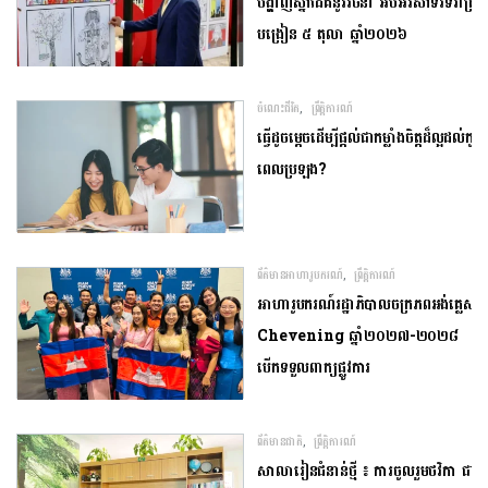
បង្ហាញស្នាដៃគំនូររចនា អបអរសាទរទិវាគ្រូ
បង្រៀន ៥ តុលា ឆ្នាំ២០២៦
,
ចំណេះជីវិត
ព្រឹត្តិការណ៍
ធ្វើ​ដូចម្តេច​ដើម្បី​ផ្តល់ជា​កម្លាំងចិត្ត​ដ៏​ល្អ​ដល់​កូន​
ពេល​ប្រឡង​?​
,
ព័ត៌មានអាហារូបករណ៍
ព្រឹត្តិការណ៍
អាហារូបករណ៍​រដ្ឋាភិបាល​ចក្រភព​អង់គ្លេស​ ​
Chevening​ ​ឆ្នាំ​២០២៧​-​២០២៨​ ​
បើក​ទទួល​ពាក្យ​ផ្លូវការ​
,
ព័ត៌មានជាតិ
ព្រឹត្តិការណ៍
សាលារៀន​ជំនាន់​ថ្មី​ ​៖ ​ការ​ចូលរួម​ថវិកា ​ជា​