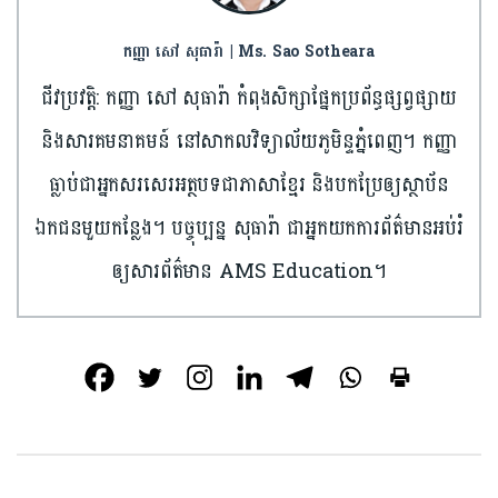
កញ្ញា សៅ សុធារ៉ា | Ms. Sao Sotheara
ជីវប្រវត្តិ: កញ្ញា សៅ សុធារ៉ា កំពុងសិក្សាផ្នែកប្រព័ន្ធផ្សព្វផ្សាយ
និងសារគមនាគមន៍ នៅសាកលវិទ្យាល័យភូមិន្ទភ្នំពេញ។ កញ្ញា
ធ្លាប់ជាអ្នកសរសេរអត្ថបទជាភាសាខ្មែរ និងបកប្រែឲ្យស្ថាប័ន
ឯកជនមួយកន្លែង។ បច្ចុប្បន្ន សុធារ៉ា ជាអ្នកយកការព័ត៌មានអប់រំ
ឲ្យសារព័ត៌មាន AMS Education។