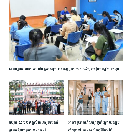
អាហារូបករណ៍ភាសាអង់គ្លេសសម្រាប់សិស្សថ្នាក់ទី១២ ដើម្បីត្រៀមប្រឡងបាក់ឌុប
កម្មវិធី MTCP ផ្ដល់អាហារូបករណ៍
អាហារូបករណ៍សិក្សាថ្នាក់ក្រោយឧត្ដម
ថ្នាក់បរិញ្ញាបត្រជាន់ខ្ពស់នៅ
សិក្សានៅប្រទេសសិង្ហបុរីពីកម្មវិធី