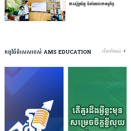
ការ​ស្ម័គ្រចិត្ត​ ​មិន​មែន​ជា​កាតព្វកិច្ច​
កម្មវិធីពិសេសរបស់ AMS EDUCATION
មើលទាំងអស់ ➧