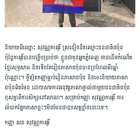
និយាយពីឈ្មោះ សុវណ្ណកាអូរី ស្រដៀងនឹងឈ្មោះជនជាតិជប៉ុន
ប៉ុន្តែកាអូរីបានបង្ហើបប្រាប់ថា ខ្លួនជាកូនអ្នកភ្នំពេញ មានដើមកំណើត
ខ្មែរសុទ្ធសាធ និងទើបតែរៀនភាសាជប៉ុនបានប្រហែលពីរឆ្នាំ
ប៉ុណ្ណោះ។ ថ្វីត្បិតកញ្ញាធ្លាប់រៀនភាសាជប៉ុន និងចេះនិយាយភាសា
ជប៉ុនពិតមែន ដោយសារការអនុវត្តភាសាផ្ទាល់ជាមួយជនជាតិជប៉ុន
ខុសគ្នាពីការសិក្សានៅសាលា។ សម្រាប់កញ្ញា សុវណ្ណកាអូរី ការ
លំបាកផ្នែកភាសាខ្លះៗមិនមែនជា​ឧបសគ្គខ្លាំងនោះទេ។
កញ្ញា សន សុវណ្ណកាអូរី