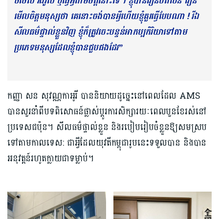
ចចេស រឹងរូស ឬធ្វើអ្វីតាមចិត្តនោះទេ។ ខ្ញុំបានរៀនបត់បែន រៀន
មើលចិត្តមនុស្សថា គេនោះចង់បានអ្វីហើយខ្ញុំគួរធ្វើបែបណា ! រីឯ
សីលធម៌ផ្ទាល់ខ្លួនវិញ ខ្ញុំក៏ត្រូវចេះបន្ទន់អាកប្បកិរិយាទៅតាម
ប្រភេទមនុស្សដែលខ្ញុំបានជួបផងដែរ”
កញ្ញា សន សុវណ្ណកាអូរី បាននិយាយដូច្នេះនៅពេលដែល AMS
បានសួរនាំពីបទពិសោធន៍ផ្លាស់ប្តូរការសិក្សារយៈពេលបួនខែរស់នៅ
ប្រទេសជប៉ុន។ សីលធម៌ផ្ទាល់ខ្លួន​ និងរបៀបរៀបចំខ្លួនឱ្យសមស្រប
ទៅតាមកាលទេស: ជាអ្វីដែលយុវតីកម្ពុជារូបនេះទទួលបាន និងបាន
អនុវត្តន៍រហូតក្លាយជាទម្លាប់។