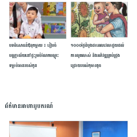
បទពិសោធន៍ឪពុកម្ដាយ ៖ រៀបចំ
១០០០ថ្ងៃដំបូងជាពេលវេលាជួយដល់
បណ្ណាល័យនៅផ្ទះរួមចំណែកបណ្ដុះ
ការលូតលាស់ និងអភិវឌ្ឍគ្រប់ជ្រុង
ទម្លាប់អានរបស់កូន
ជ្រោយរបស់កុមារតូច
ព័ត៌មានអាហាររូបករណ៍