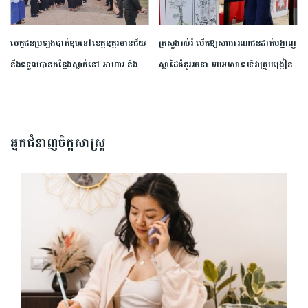
បេក្ខជន​ប្រឡង​បាក់ឌុប​នៅ​ខេត្ត​ឧត្តរមានជ័យ​ ​
ក្រសួងអប់រំ បើកឱ្យសាធារណជនដាក់បង្ហាញ
នឹង​ទទួលបាន​កន្លែង​ស្នាក់​នៅ​ ​អាហារ​ និង​
ស្នាដៃគំនូររចនា អបអរសាទរទិវាគ្រូបង្រៀន
ការ​ដឹកជញ្ជូន​ឥត​គិត​ថ្លៃ​ ​ពី​ ស​.ស​.យ​.​ក
៥ តុលា ឆ្នាំ២០២៦
អ្នកជំនាញចិត្តសាស្រ្ត