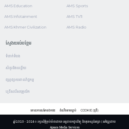
AMS Education
AMS Sports
AMS Infotainment
AMS TV11
AMS Khmer Civilization
AMS Radio
ស្វែងយល់បន្ថែម
ទំនាក់ទំនង
សំនួរនិងចម្លើយ
ផ្សព្វផ្សាយពាណិជ្ជកម្ម
ជ្រើសរើសបុគ្គលិក
គោលការណ៍ភាពឯកជន
ដំណឹងតាមច្បាប់
COOKIE (ខូខី)
ឆ្នាំ2020 - 2024 © រក្សាសិទ្ធិគ្រប់យ៉ាងដោយ៖ អគ្គនាយកដ្ឋានវិទ្យុ និងទូរទស្សន៍អប្សរា | អភិវឌ្ឍដោយ
Apsara Media Services