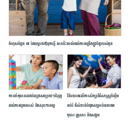
កំហុសចំនួន ៧ ដែលម្ដាយឪពុកធ្វើ អាចប៉ះពាល់ដល់ការពង្រឹងផ្លូវចិត្តរបស់កូន
ការនាំកុមារលេងល្បែងសប្បាយៗជំរុញ
វិនិយោគ​លើការ​សិក្សា​វិធីសាស្ត្រ​ចិញ្ចឹម​
ដល់ការលូតលាស់ និងសុខភាពល្អ
អប់រំ គឺសំខាន់​បំផុត​សម្រាប់​អនាគត​
កុមារ គ្រួសារ និង​សង្គម