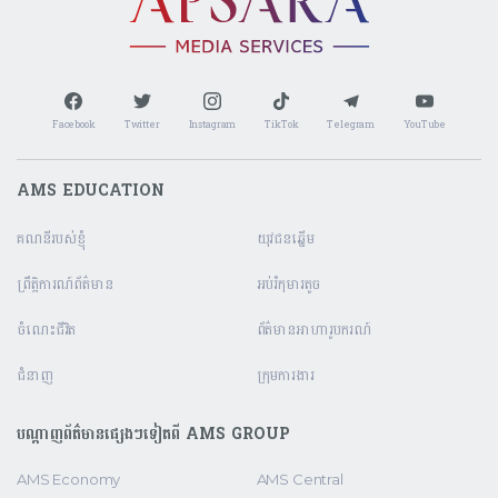
Facebook
Twitter
Instagram
TikTok
Telegram
YouTube
AMS EDUCATION
គណនី​របស់ខ្ញុំ
យុវជនឆ្នើម
ព្រឹត្តិការណ៍ព័ត៌មាន
អប់រំកុមារតូច
ចំណេះជីវិត
ព័ត៌មានអាហារូបករណ៍
ជំនាញ
ក្រុមការងារ
បណ្តាញព័ត៌មានផ្សេងៗទៀតពី AMS GROUP
AMS Economy
AMS Central