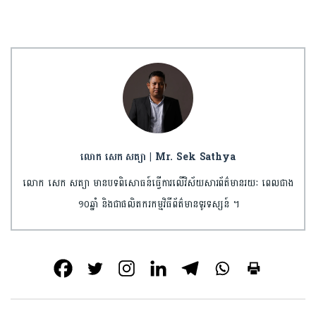
លោក សេក សត្យា | Mr. Sek Sathya
លោក សេក សត្យា មានបទពិសោធន៍ធ្វើការលើវិស័យសារព័ត៌មានរយៈ ពេលជាង
១០ឆ្នាំ និងជាផលិតករកម្មវិធីព័ត៌មានទូរទស្សន៍ ។