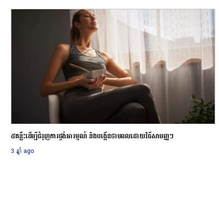
៥គន្លឹះដើម្បីជំរុញការផ្ចង់អារម្មណ៍ និងបង្កើនថាមពលដោយវិធីសាមញ្ញៗ
3 ឆ្នាំ ago