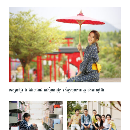
ទស្សនវិជ្ជា ៦ ដែលជនជាតិជប៉ុនអនុវត្ត ដើម្បីសុខភាពល្អ និងអាយុវែង