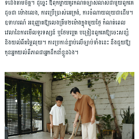
ទំនើងតាមចិត្ត។ ដូច្នេះ ឪពុកម្តាយគួរកំណត់ច្បាស់លាស់ជាមួយពួកគេ​
ដូចជា ម៉ោងលេង, ការប្រើប្រាស់អេក្រង់, ការចំណាយលុយជាដើម។
ឧទាហរណ៍ អនុញ្ញាតឱ្យ​លេងត្រឹម២ម៉ោងក្នុងមួយថ្ងៃ កំណត់ពេល
វេលា​នៃការមើលទូរទស្សន៍ ឬថែមប្លេត បង្រៀនពួកគេឱ្យចេះសន្សំ
និងយល់ពីតម្លៃលុយ។ ការប្រកាន់ខ្ជាប់លើច្បាប់ទាំងនេះ នឹងជួយឱ្យ
កូនអ្នកយល់ពីភាពជាអ្នកដឹកនាំខ្លួនឯង។