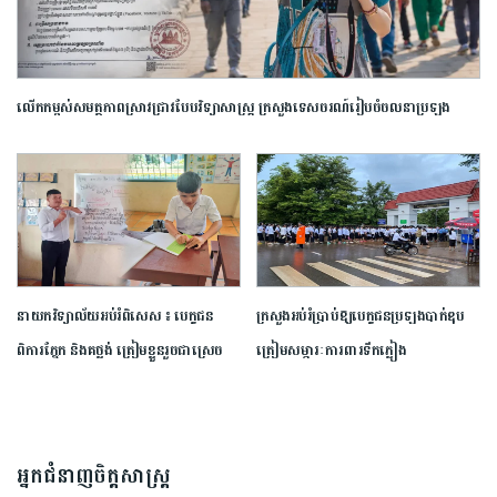
លើកកម្ពស់​សមត្ថភាព​ស្រាវជ្រាវ​បែប​វិទ្យាសាស្ត្រ​ ក្រសួង​ទេសចរណ៍​រៀបចំ​ចលនា​ប្រឡង​
ប្រណាំង​ស្នាដៃ​អត្ថបទ​ស្រាវជ្រាវ​ឆ្នើម​ក្នុង​វិស័យ​ទេសចរណ៍​ ​ឆ្នាំ​២០២៦​
នាយក​វិទ្យាល័យ​អប់រំ​ពិសេស​ ​៖ ​បេក្ខជន​
ក្រសួង​អប់រំ​ប្រាប់​ឱ្យ​បេក្ខជន​ប្រឡង​បាក់ឌុប​
ពិការ​ភ្នែក​ និង​គថ្លង់​ ត្រៀមខ្លួន​រួច​ជាស្រេច​
ត្រៀម​សម្ភារៈ​ការពារ​ទឹកភ្លៀង​
សម្រាប់​ប្រឡង​បាក់ឌុប ​ដោយ​បន្ត​តស៊ូ​មិន​
បោះបង់​
អ្នកជំនាញចិត្តសាស្រ្ត