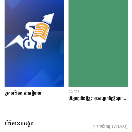
S2:E26
ខ្លាំងចាត់ចែង ជីវិតរៀបរយ
តើអ្នកគួរដឹងអ្វីខ្លះ មុនសម្រេចចិត្តខ្ចីលុយនៅធនាគារ?
ព័ត៌មានសង្ខេប
ប្រភេទវីដេអូ (VIDEO)