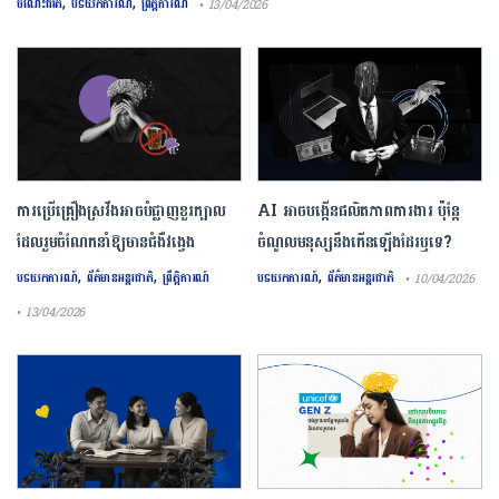
,
,
ចំណេះជីវិត
បទយកការណ៍
ព្រឹត្តិការណ៍
• 13/04/2026
ការ​ប្រើគ្រឿង​ស្រវឹង​អាចបំផ្លាញ​ខួរក្បាល
AI អាចបង្កើនផលិតភាពការងារ ប៉ុន្តែ
ដែល​រួមចំណែក​នាំឱ្យ​មាន​ជំងឺ​វង្វេង
ចំណូលមនុស្សនឹងកើនឡើងដែរឬទេ?
,
,
,
បទយកការណ៍
ព័ត៌មានអន្តរជាតិ
ព្រឹត្តិការណ៍
បទយកការណ៍
ព័ត៌មានអន្តរជាតិ
• 10/04/2026
• 13/04/2026