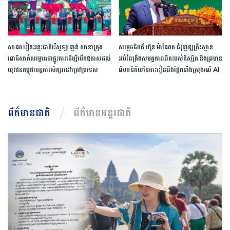
សាលារៀន​អន្តរជាតិ​វ៉េស្ទឡាញន៍​ ​សាខា​ក្រុង​
សម្តេច​ធិបតី​ ហ៊ុន​ ​ម៉ាណែត ​ជំរុញ​ឱ្យ​គ្រឹះស្ថាន​
ពោធិ៍សាត់​សម្ពោធ​ជា​ផ្លូវការ​​ដើម្បី​បើក​ឱកាស​ដល់​
អប់រំ​ពង្រឹង​សមត្ថភាព​ពិត​របស់​និស្សិត​ ​និង​ព្រមាន​
យុវជន​កម្ពុជា​បន្ត​ការ​សិក្សា​នៅ​ក្រៅ​ប្រទេស​
ពី​ហានិភ័យ​នៃ​ការ​រៀន​ពឹងផ្អែក​ទាំងស្រុង​លើ​ ​AI​
ព័ត៌មានជាតិ
ព័ត៌មានអន្តរជាតិ