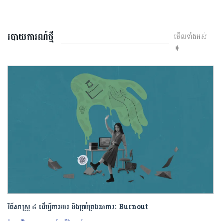
របាយការណ៍ថ្មី
មើលទាំងអស់
➧
វិធីសាស្រ្ត ៤ ​ដើម្បី​ការពារ និងគ្រប់គ្រង​អាការៈ Burnout