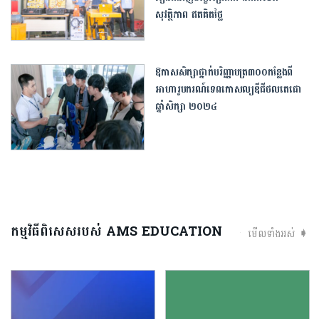
សុវត្ថិភាព ឥតគិតថ្លៃ
ឱកាសសិក្សាថ្នាក់បរិញ្ញាបត្រ៣០០កន្លែងពី
អាហារូបករណ៍ទេពកោសល្យឌីជីថលតេជោ
ឆ្នាំសិក្សា ២០២៤
កម្មវិធីពិសេសរបស់ AMS EDUCATION
មើលទាំងអស់ ➧