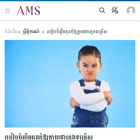
ព្រឹត្តិការណ៍
របៀបចិញ្ចឹមកូនកុំឱ្យក្លាយជាក្មេងទម្រើស
របៀបចិញ្ចឹមកូនកុំឱ្យក្លាយជាក្មេងទម្រើស