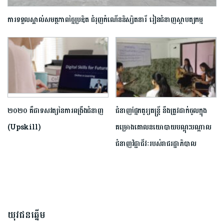
ការទទួលស្គាល់សមត្ថភាពច្នៃប្រឌិត ជំរុញកំណើននិស្សិតនារី រៀនជំនាញស្ថាបត្យកម្ម
២០២០ គឺជាទសវត្សនៃការពង្រឹងជំនាញ
ជំនាញផ្នែកតូរ្យតន្រ្តី នឹង​ត្រូវ​ដាក់ចូល​ក្នុង​
(Upskill)
គម្រោង​គោលនយោបាយ​បណ្តុះបណ្តាល​
ជំនាញវិជ្ជាជីវៈ​របស់រាជរដ្ឋាភិបាល
យុវជនឆ្នើម