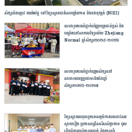
សិក្សាជំនាញ៨ ឥតគិតថ្លៃ នៅ​វិទ្យាស្ថាន​ជាតិសហគ្រិនភាព និង​នវានុវត្តន៍ (NIEI)
អាហារូបករណ៍ថ្នាក់បរិញ្ញាបត្រជាន់ខ្ពស់ និង
បណ្ឌិតនៅសាកលវិទ្យាល័យ Zhejiang
Normal ឆ្នាំសិក្សា២០២៥-២០២៦
អាហារូបករណ៍ថ្នាក់ឧត្ដមសិក្សានៅ
សាធារណរដ្ឋប្រជាមានិតចិនឆ្នាំ
សិក្សា២០២៦-២០២៧
វិទ្យាស្ថានពហុបច្ចេកទេស​ភូមិភាគ​តេជោសែន
ស្វាយរៀង ប្រកាសជ្រើសរើស​សិក្ខាកាម ចូល
រៀន​ជំនាញបរិក្ខារត្រជាក់ និង​កាមេរ៉ា