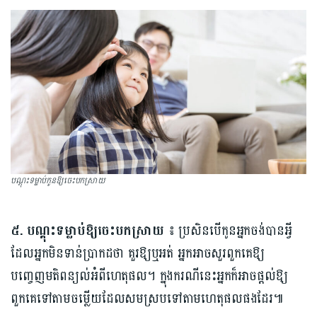
បណ្តុះទម្លាប់កូនឱ្យចេះបកស្រាយ
៥. បណ្តុះទម្លាប់ឱ្យ​ចេះបកស្រាយ ៖
ប្រសិនបើកូនអ្នកចង់បានអ្វី
ដែលអ្នកមិនទាន់ប្រាកដថា គួរឱ្យ​ឬអត់ អ្នកអាចសួរពួកគេឱ្យ​
បញ្ចេញមតិពន្យល់អំពីហេតុផល។ ក្នុងករណីនេះអ្នកក៏អាចផ្តល់ឱ្យ​
ពួកគេទៅតាមចម្លើយដែលសមស្របទៅតាមហេតុផលផងដែរ៕