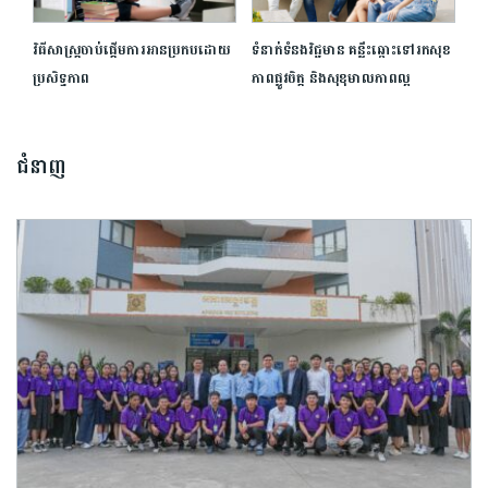
វិធីសាស្រ្តចាប់ផ្តើមការអានប្រកបដោយ
ទំនាក់ទំនងវិជ្ជមាន គន្លឹះឆ្ពោះទៅរកសុខ
ប្រសិទ្ធភាព
ភាពផ្លូវចិត្ត និងសុខុមាលភាពល្អ
ជំនាញ