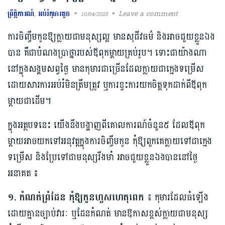
ព្រឹត្តិការណ៍
,
អប់រំកុមារតូច
Leave a comment
10/04/2025
ការចិញ្ចឹមកូនឱ្យក្លាយជាមនុស្សល្អ មានសុជីវធម៌ និងអាចជួយខ្លួនឯង
បាន គឺជាបំណងប្រាថ្នារបស់ឪពុកម្តាយគ្រប់រូប។ ទោះជាយ៉ាងណា
នៅក្នុងសង្គមសព្វថ្ងៃ មានកុមារជាច្រើនដែលក្លាយជាក្មេងទម្រើស
ដោយសារការអប់រំមិនត្រឹមត្រូវ ឬការខ្វះការយកចិត្តទុកដាក់ពីឪពុក
ម្តាយជាដើម។
ក្នុងអត្ថបទនេះ យើងនឹងបង្ហាញពីគោលការណ៍ចំនួន៥ ដែលឪពុក
ម្តាយអាចយកទៅអនុវត្ត​ក្នុងការ​ចិញ្ចឹមកូន កុំ​ឱ្យ​ពួកគេ​ក្លាយ​ទៅជា​ក្មេង​
ទម្រើស និងប្រែទៅជា​មនុស្ស​រឹងមាំ អាចជួយ​ខ្លួនឯងបាននៅថ្ងៃ
អនាគត ៖
១. កំណត់ព្រំដែន កុំឱ្យកូនហួសហេតុពេក ៖
កុមារដែលធំឡើង
ដោយគ្មានច្បាប់វារៈ ឬដែនកំណត់ មានឱកាសខ្ពស់ក្លាយជាមនុស្ស