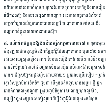
បដិសេធនៅពេលចាំបាច់។​ កុមារដែលទទួលការខកចិត្តនឹងអាចរៀន
អំពីការតស៊ូ និងការដោះស្រាយបញ្ហា។ នេះជាសមត្ថភាពដ៏សំខាន់
សម្រាប់ជួយដល់ពួកគេនៅពេលពេញវ័យ ពួកគេអាចទប់ទល់ នឹង
បញ្ហារបស់ខ្លួនដោយមានភាពតស៊ូ។
៤. លើកទឹកចិត្តកូនឱ្យខិតខំដើម្បីសម្រេចគោលដៅ ៖
កុមារមួយ
ចំនួនក្លាយជាមនុស្សមិនឱ្យ​តម្លៃនូវអ្វីដែលពួកគេមាន ព្រោះវាបានមក
ដោយងាយស្រួលខ្លាំងពេក។ បែបនេះធ្វើឱ្យ​គេងាយប៉ះពាល់នឹងបញ្ហា
បាក់ទឹកចិត្តនៅពេលដែលពួកគេមិនបានអ្វីតាមបំណងដែលពួកគេចង់
បាន។ ជំនួសឱ្យការផ្តល់អ្វីៗដោយងាយៗ អ្នកអាចប្រើរបៀប “ប្រាក់
រង្វាន់សម្រាប់ការខិតខំ” ដូចជា បើកូនចង់ទទួលបានសម្ភារៈថ្មី អ្នក
អាចកំណត់លក្ខខណ្ឌថា ត្រូវបញ្ចប់កិច្ចការសាលាឱ្យបានល្អសិន,
បង្រៀនពួកគេឱ្យចេះសន្សំលុយដើម្បីទិញអ្វីដែលពួកគេចង់បាន