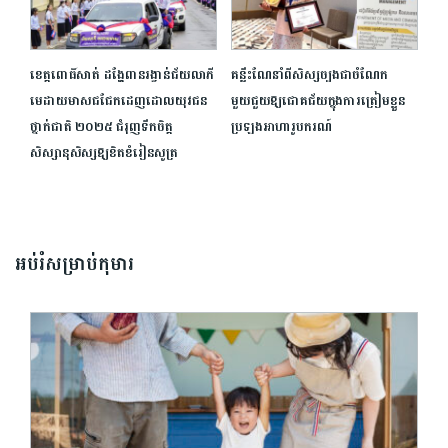
ខេត្តពោធិ៍សាត់ ដង្ហែពានរង្វាន់ជ័យលាភី
គន្លឹះណែនាំពីសិស្សច្បងជាចំណែក
មេដាយមាសជជែកដេញដោលយុវជន
មួយជួយឱ្យជោគជ័យក្នុងការត្រៀមខ្លួន
ថ្នាក់ជាតិ ២០២៥ ជំរុញទឹកចិត្ត
ប្រឡងអាហារូបករណ៍
សិស្សានុសិស្សឱ្យខិតខំរៀនសូត្រ
អប់រំសម្រាប់កុមារ