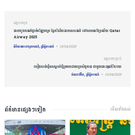
ការ​នាំទិស​ប្រកាស
អត្ថបទមុន
អាហារូបករណ៍ថ្នាក់បរិញ្ញាបត្រ ផ្នែកវិស័យអាកាសចរណ៍ នៅសាកលវិទ្យាល័យ Qatar
Airway 2025
ព័ត៌មានអាហារូបករណ៍, ព្រឹត្តិការណ៍
10/04/2025
អត្ថបទបន្ទាប់
របៀបចាប់ផ្តើមសប្តាហ៍ថ្មីប្រកបដោយប្រសិទ្ធភាព ជាមួយអារម្មណ៍រីករាយ
ចំណេះជីវិត, ព្រឹត្តិការណ៍
10/04/2025
ព័ត៌មានផ្សេងៗទៀត
មើលទាំងអស់