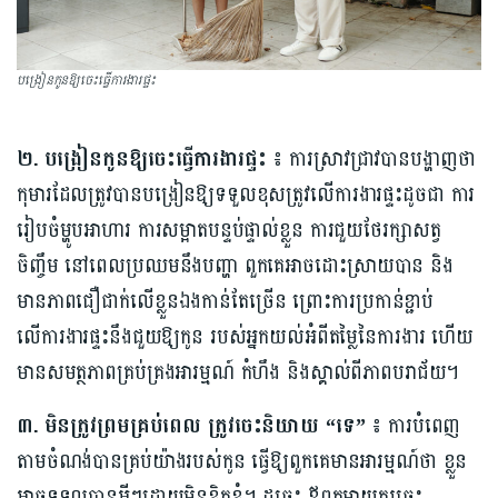
បង្រៀនកូនឱ្យចេះធ្វើការងារផ្ទះ
២. បង្រៀនកូនឱ្យចេះធ្វើការងារផ្ទះ ៖
ការស្រាវជ្រាវបានបង្ហាញថា
កុមារដែលត្រូវបានបង្រៀនឱ្យ​ទទួលខុសត្រូវលើការងារផ្ទះដូចជា ការ
រៀបចំម្ហូបអាហារ ការសម្អាតបន្ទប់ផ្ទាល់ខ្លួន ការជួយថែរក្សាសត្វ
ចិញ្ចឹម នៅពេលប្រឈមនឹងបញ្ហា ពួកគេអាចដោះស្រាយបាន និង
មានភាពជឿជាក់លើខ្លួនឯងកាន់តែច្រើន ព្រោះការប្រកាន់ខ្ជាប់
លើការងារផ្ទះនឹងជួយឱ្យ​កូន របស់អ្នកយល់អំពីតម្លៃនៃការងារ ហើយ
មានសមត្ថភាពគ្រប់គ្រងអារម្មណ៍ កំហឹង និងស្គាល់ពីភាពបរាជ័យ។
៣. មិនត្រូវព្រមគ្រប់ពេល ត្រូវចេះនិយាយ “ទេ” ៖
ការបំពេញ
តាមចំណង់បានគ្រប់យ៉ាងរបស់កូន ធ្វើឱ្យពួកគេមានអារម្មណ៍ថា ខ្លួន
អាចទទួលបានអ្វីៗដោយមិនខិតខំ។ ដូច្នេះ ឪពុកម្តាយគួរចេះ