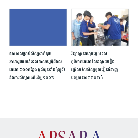
ឱ​កាស​សម្រាប់​សិស្ស​បាក់ឌុប​! ​
វិទ្យាស្ថានពហុបច្ចេកទេស
អាហារូបករណ៍​ទេពកោសល្យ​ឌីជីថល​
ភូមិភាគតេជោសែនស្វាយរៀង
តេជោ ​៦០០​កន្លែង​ ​ផ្តល់​ជូន​ទាំង​កុំព្យូទ័រ​
ជ្រើសរើសសិស្សចូលរៀនជំនាញ
និង​ការ​សិក្សា​ឥត​គិត​ថ្លៃ​ ​១០០​%​
បច្ចេកទេស៣៣០នាក់