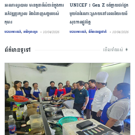
អាណាព្យាបាល មានតួនាទីសំខាន់ក្នុងការ
UNICEF ៖ Gen Z ចង់ក្លាយ​ជា​ផ្នែក​
អភិវឌ្ឍខួរក្បាល និងជំនាញសង្គមរបស់
មួយ​នៃ​ដំណោះស្រាយ​នៅ​ពេល​និយាយ​ពី
កុមារ
សុខភាព​ផ្លូវចិត្ត
,
,
បទយកការណ៍
អប់រំកុមារតូច
បទយកការណ៍
ព័ត៌មានអន្តរជាតិ
• 10/04/2026
• 10/04/2026
ព័ត៌មានទូទៅ
មើលទាំងអស់ ➧