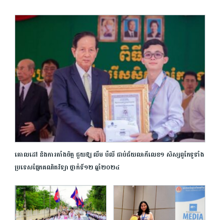
គោលដៅ និង​ការ​តាំងចិត្ត ជួយឱ្យ លឹម ប៉លី ជាប់ជ័យលាភីលេខ១ សិស្សពូកែទូទាំង
ប្រទេសផ្នែកគណិតវិទ្យា ថ្នាក់ទី១២ ឆ្នាំ២០២៤