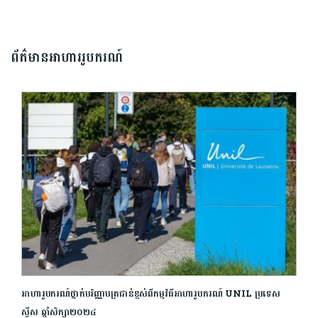
ព័ត៌មានអាហាររូបករណ៍
អាហារូបករណ៍ថ្នាក់បរិញ្ញាបត្រជាន់ខ្ពស់ពីកម្មវិធីអាហារូបករណ៍ UNIL ប្រទេស
ស្វីស ឆ្នាំសិក្សា២០២៤