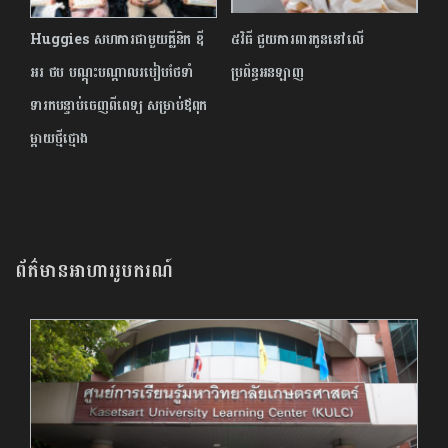
Huggies សហការជាមួយគ្លីនិក ឌី
៥វិធី ជួយ​ការពារ​កូន​នៅលើ​
អរ ថប បណ្តុះបណ្តាលរបៀបថែទាំ
ប្រព័ន្ធអនឡាញ
ទារកបន្ទាប់ចេញពីពេទ្យ សម្រាប់ឪពុក
ម្តាយថ្មីថ្មោង
ព័ត៌មានអាហាររូបករណ៍