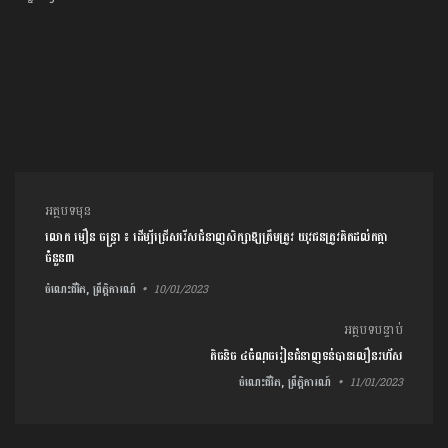
ការ​នាំទិស​ប្រកាស
អត្ថបទមុន
លោក មឿន ចន្រ្ទា ៖ ដើម្បីជ្រើសរើស​ជំនាញ​សិក្សា​ឱ្យ​ត្រឹម​ត្រូវ​ យុវជន​ត្រូវ​គិត​ដល់​កត្តា
ចំនួន៣
ចំណេះជីវិត, ព្រឹត្តិការណ៍
10/01/2023
អត្ថបទបន្ទាប់
តិចនិច ៤ចំណុចរៀនជំនាញទន់បានលឿនរហ័ស
ចំណេះជីវិត, ព្រឹត្តិការណ៍
11/01/2023