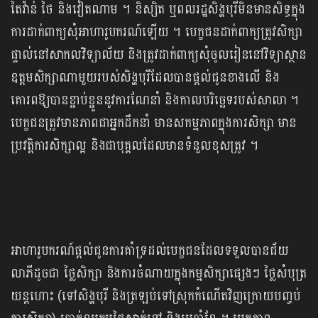
តៃវ៉ាន់ ថៃ និងវៀតណាម ។ និស្សិត ឬពលរដ្ឋសិង្ហបុរីមិនមានសិទ្ធក្នុង
ការដាក់ពាក្យសុំអាហារូបករណ៍ឡើយ ។ បេក្ខជនដាក់ពាក្យត្រូវសិក្សា
ផ្ទាល់នៅសាកលវិទ្យាល័យ និងត្រូវដាក់ពាក្យសុំចូលរៀននៅវិទ្យាស្ថាន
ឧត្ដមសិក្សាណាមួយរបស់សិង្ហបុរីដែលបានផ្ដល់ជូនខាងលើ និង
គោរពឱ្យបានខ្ជាប់ខ្ជួននូវការណែនាំ និងកាលបរិច្ឆេទរបស់សាលា ។
បេក្ខជនត្រូវមានភាពជាអ្នកដឹកនាំ មានសកម្មភាពក្នុងការសិក្សា មាន
ប្រវត្តិការសិក្សាល្អ និងជាបុគ្គលដែលមានទំនួលខុសត្រូវ ។
អាហារូបករណ៍ផ្ដល់ជូនការគាំទ្រដល់បេក្ខជនដែលទទួលបានជ័យ
លាភីដូចជា ថ្លៃសិក្សា និងការចំណាយក្នុងកម្មសិក្សាផ្សេងៗ ថ្លៃសំបុត្រ
យន្តហោះ (ទៅសិង្ហបុរី និងត្រឡប់ទៅស្រុកកំណើតវិញក្រោយបញ្ចប់