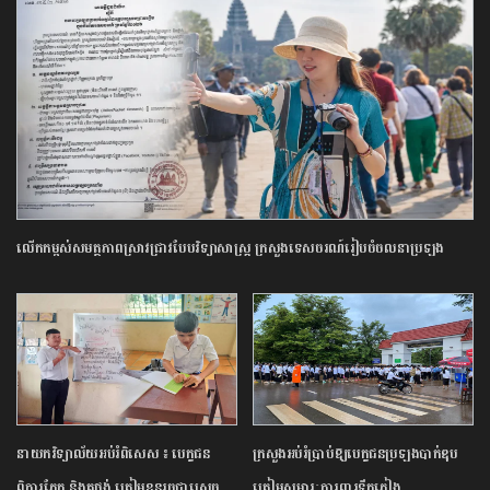
លើកកម្ពស់​សមត្ថភាព​ស្រាវជ្រាវ​បែប​វិទ្យាសាស្ត្រ​ ក្រសួង​ទេសចរណ៍​រៀបចំ​ចលនា​ប្រឡង​
ប្រណាំង​ស្នាដៃ​អត្ថបទ​ស្រាវជ្រាវ​ឆ្នើម​ក្នុង​វិស័យ​ទេសចរណ៍​ ​ឆ្នាំ​២០២៦​
នាយក​វិទ្យាល័យ​អប់រំ​ពិសេស​ ​៖ ​បេក្ខជន​
ក្រសួង​អប់រំ​ប្រាប់​ឱ្យ​បេក្ខជន​ប្រឡង​បាក់ឌុប​
ពិការ​ភ្នែក​ និង​គថ្លង់​ ត្រៀមខ្លួន​រួច​ជាស្រេច​
ត្រៀម​សម្ភារៈ​ការពារ​ទឹកភ្លៀង​