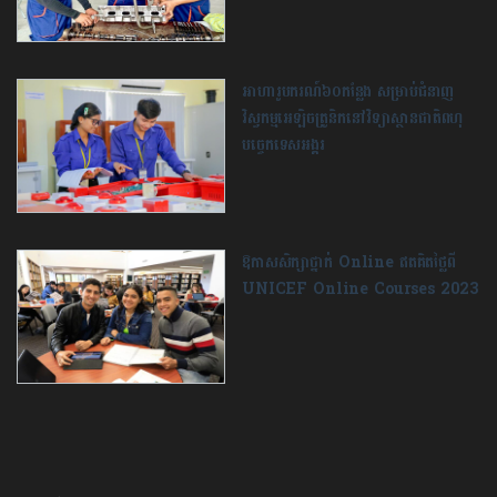
អាហារូបករណ៍៦០កន្លែង សម្រាប់​ជំនាញ
វិស្វកម្ម​អេឡិចត្រូនិក​នៅ​វិទ្យាស្ថានជាតិ​ពហុ
បច្ចេកទេស​អង្គរ
ឱកាសសិក្សាថ្នាក់ Online ឥតគិតថ្លៃពី
UNICEF Online Courses 2023