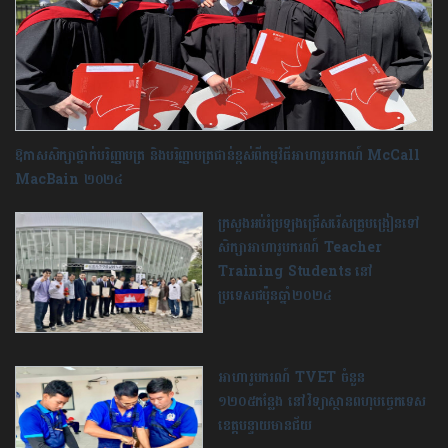
ឱកាសសិក្សាថ្នាក់បរិញ្ញាបត្រ និងបរិញ្ញាបត្រជាន់ខ្ពស់ពីកម្មវិធីអាហារូបរកណ៍ McCall
MacBain ២០២៤
ក្រសួងអប់រំប្រឡងជ្រើសរើសគ្រូបង្រៀនទៅ
សិក្សាអាហារូបករណ៍ Teacher
Training Students នៅ
ប្រទេសជប៉ុនឆ្នាំ២០២៤
អាហារូបករណ៍ TVET ចំនួន
១២០៥កន្លែង នៅ​វិទ្យាស្ថាន​ពហុបច្ចេកទេស​
ខេត្ត​បន្ទាយមានជ័យ