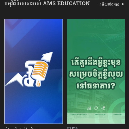
កម្មវិធីពិសេសរបស់ AMS EDUCATION
មើលទាំងអស់ ➧
S2:E26