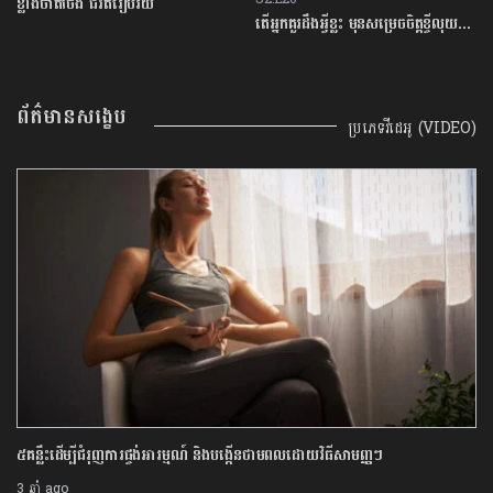
ខ្លាំងចាត់ចែង ជីវិតរៀបរយ
តើអ្នកគួរដឹងអ្វីខ្លះ មុនសម្រេចចិត្តខ្ចីលុយនៅធនាគារ?
ព័ត៌មានសង្ខេប
ប្រភេទវីដេអូ (VIDEO)
៥គន្លឹះដើម្បីជំរុញការផ្ចង់អារម្មណ៍ និងបង្កើនថាមពលដោយវិធីសាមញ្ញៗ
3 ឆ្នាំ ago