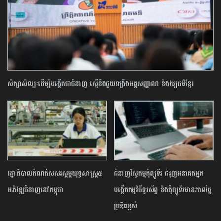
សិក្សាសិល្បៈដើម្បីបង្កើតជាជំនាញ ស្មើនឹងជួយពង្រឹងអត្តសញ្ញាណ និងវប្បធម៌ខ្មែរ
រដ្ឋាភិបាលកំណត់សសរស្ដម្ភយុទ្ធសាស្ត្រ៥
ជំនាញ​វិស្វកម្ម​កុំព្យូទ័រ ជំរុញ​អនាគត​អ្នក
អភិវឌ្ឍជំនាញនៅកម្ពុជា
បង្កើត​កម្មវិធី​ទូរស័ព្ទ និង​កុំព្យូទ័រ​មាន​ភាព​ច្នៃ
ប្រឌិត​ខ្ពស់