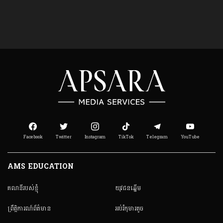
Facebook
Twitter
Instagram
TikTok
Telegram
YouTube
AMS EDUCATION
គណនី​របស់ខ្ញុំ
យុវជនឆ្នើម
ព្រឹត្តិការណ៍ព័ត៌មាន
អប់រំកុមារតូច