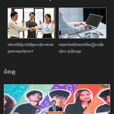
តើមានវិធីអ្វីខ្លះដើម្បីឱ្យ​ការធ្វើការងារជា
កត់ត្រាបែបឌីជីថលជាវិធីពន្លឿនរបៀប
ក្រុមមានប្រសិទ្ធភាព?
ធ្វើការ ឬរៀនសូត្រ
ជំនាញ