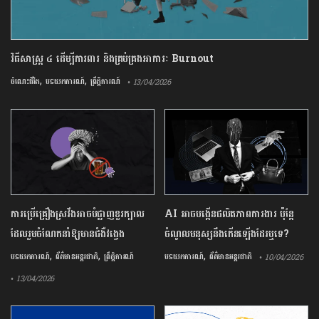
វិធីសាស្រ្ត ៤ ​ដើម្បី​ការពារ និងគ្រប់គ្រង​អាការៈ Burnout
,
,
ចំណេះជីវិត
បទយកការណ៍
ព្រឹត្តិការណ៍
• 13/04/2026
ការ​ប្រើគ្រឿង​ស្រវឹង​អាចបំផ្លាញ​ខួរក្បាល
AI អាចបង្កើនផលិតភាពការងារ ប៉ុន្តែ
ដែល​រួមចំណែក​នាំឱ្យ​មាន​ជំងឺ​វង្វេង
ចំណូលមនុស្សនឹងកើនឡើងដែរឬទេ?
,
,
,
បទយកការណ៍
ព័ត៌មានអន្តរជាតិ
ព្រឹត្តិការណ៍
បទយកការណ៍
ព័ត៌មានអន្តរជាតិ
• 10/04/2026
• 13/04/2026