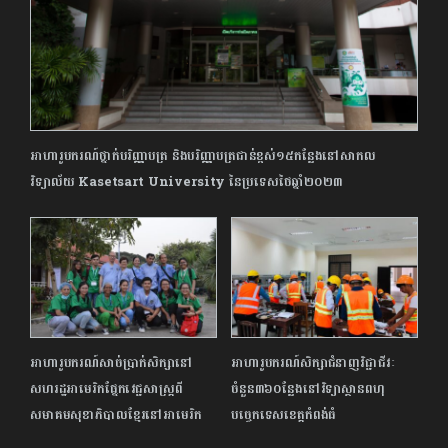
អាហារូបករណ៍ថ្នាក់បរិញ្ញាបត្រ និងបរិញ្ញាបត្រជាន់ខ្ពស់១៥កន្លែងនៅសាកល
វិទ្យាល័យ Kasetsart University នៃប្រទេសថៃឆ្នាំ២០២៣
អាហារូបករណ៍សាច់ប្រាក់សិក្សានៅ
អាហារូបករណ៍សិក្សាជំនាញវិជ្ជាជីវៈ
សហរដ្ឋអាមេរិកផ្នែកវេជ្ជសាស្ត្រពី
ចំនួន៣៦០ន្លែងនៅវិទ្យាស្ថានពហុ
សមាគមសុខាភិបាលខ្មែរនៅអាមេរិក
បច្ចេកទេសខេត្តកំពង់ធំ