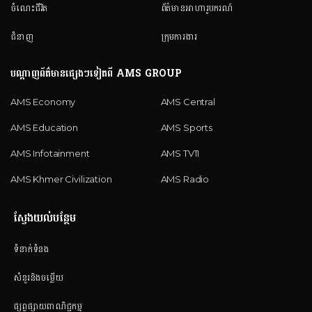
ចំណេះជីវិត
ព័ត៌មានអាហារូបករណ៍
ជំនាញ
ក្រុមការងារ
បណ្តាញព័ត៌មានផ្សេងៗទៀតពី AMS GROUP
AMS Economy
AMS Central
AMS Education
AMS Sports
AMS Infotainment
AMS TV11
AMS Khmer Civilization
AMS Radio
ស្វែងយល់បន្ថែម
ទំនាក់ទំនង
សំនួរនិងចម្លើយ
ផ្សព្វផ្សាយពាណិជ្ជកម្ម