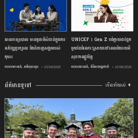
អាណាព្យាបាល មានតួនាទីសំខាន់ក្នុងការ
UNICEF ៖ Gen Z ចង់ក្លាយ​ជា​ផ្នែក​
អភិវឌ្ឍខួរក្បាល និងជំនាញសង្គមរបស់
មួយ​នៃ​ដំណោះស្រាយ​នៅ​ពេល​និយាយ​ពី
កុមារ
សុខភាព​ផ្លូវចិត្ត
,
,
បទយកការណ៍
អប់រំកុមារតូច
បទយកការណ៍
ព័ត៌មានអន្តរជាតិ
• 10/04/2026
• 10/04/2026
ព័ត៌មានទូទៅ
មើលទាំងអស់ ➧