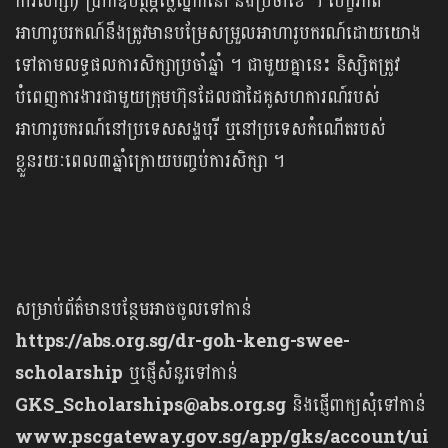
ការសិក្សា) ប្រាក់ឧបត្ថម្ភថ្លៃស្នាក់នៅ និងប្រចាំខែ ។ បេក្ខភាព
អាហារូបរកណ៍នឹងត្រូវមានបម្រែសម្រួលអាហារូបករណ៍ដោយយោង
ទៅតាមលទ្ធផលការសិក្សាប្រចាំឆ្នាំ ។ ជាមួយគ្នានេះ និស្សិតត្រូវ
បំពេញការងារជាមួយក្រុមហ៊ុនដែលជាដៃគូសហការណ៍របស់
អាហារូបករណ៍នៅប្រទេសសង្ហបុរី ឬនៅប្រទេសកំណើតរបស់
ខ្លួនរយៈពេល៣ឆ្នាំក្រោយបញ្ចប់ការសិក្សា ។
សម្រាប់ព័ត៌មានបន្ថែមអាចចូលទៅកាន់
https://abs.org.sg/dr-goh-keng-swee-
scholarship
ឬផ្ញើសំនួរទៅកាន់
GKS_Scholarships@abs.org.sg
និងផ្ញើពាក្យសុំទៅកាន់
www.pscgateway.gov.sg/app/gks/account/ui