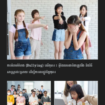
ការគំរាមកំហែង (Bullying) លើកុមារ ៖ អ្វីដែលមាតាបិតាត្រូវដឹង និងវិធី
សាស្រ្តដោះស្រាយ ដើម្បីការពារផ្លូវចិត្តកុមារ