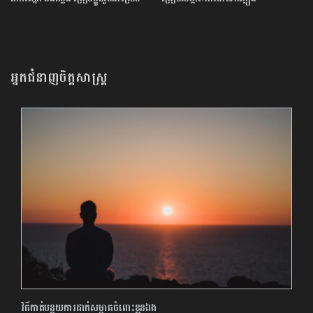
សម្រាប់​ប្រឡង​បាក់ឌុប ​ដោយ​បន្ត​តស៊ូ​មិន​
បោះបង់​
អ្នកជំនាញចិត្តសាស្រ្ត
វិធីកាត់​បន្ថយ​ការ​ដាក់​សម្ពាធ​ចំពោះ​ខ្លួនឯង