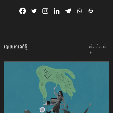
របាយការណ៍ថ្មី
មើលទាំងអស់
➧