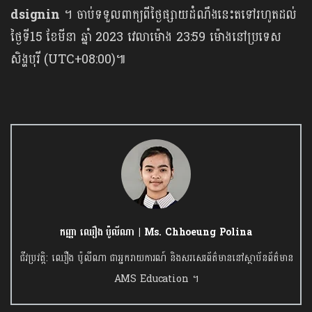
dsignin
។ ចាប់ទទួលពាក្យពីថ្ងៃផ្សាយដំណឹងនេះតទៅរហូតដល់
ថ្ងៃទី15 ខែមីនា ឆ្នាំ 2023 វេលាម៉ោង 23:59 ម៉ោងនៅប្រទេស
សិង្ហបុរី (UTC+08:00)៕
កញ្ញា ឈឿង ប៉ូលីណា | Ms. Chhoeung Polina
ជីវប្រវត្តិ: ឈឿង ប៉ូលីណា ជាអ្នករាយការណ៍ និងសរសេរព័ត៌មាននៅស្ថាប័នព័ត៌មាន
AMS Education ។