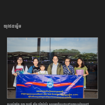
យុវជនឆ្នើម
ការតាំងចិត្ត ជួយ យុវតី លឹម យ៉ុងយ៉ែរ សម្រេចក្តីប្រាថ្នាទៅបន្ត​ការសិក្សា​នៅ​