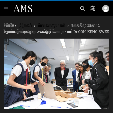
ព្រឹត្តិការណ៍
ព័ត៌មានអាហារូបករណ៍
ឱកាសសិក្សានៅសាកល
វិទ្យាល័យល្បីៗចំនួន៤ក្នុង​ប្រទេស​សិង្ហបុរី ពីអាហារូបករណ៍ Dr.GOH KENG SWEE