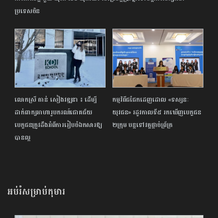
ប្រទេសចិន
លោកស្រី តាន់ សៀងវឌ្ឍនា ៖ ដើម្បី
កម្មវិធីជជែក​ដេញដោល «ទស្សនៈ
ដាក់ពាក្យអាហារូបករណ៍ជោគជ័យ
យុវជន» រដូវកាលទី៥ រកឃើញ​បេក្ខជន​
បេក្ខជនត្រូវដឹងអំពីការរៀបចំឯកសារឱ្យ
២ក្រុម បន្ត​ទៅ​វគ្គផ្តាច់ព្រ័ត្រ
បានល្អ
អប់រំសម្រាប់កុមារ