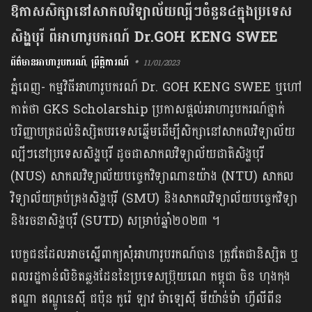
ឱកាសសិក្សានៅសាកលវិទ្យាល័យល្បីៗចំនួន៤ក្នុង​ប្រទេស​
សិង្ហបុរី ពីអាហារូបករណ៍ Dr.GOH KENG SWEE
ព័ត៌មានអាហារូបករណ៍
,
ព្រឹត្តិការណ៍
11/01/2023
ភ្នំពេញ- កម្មវិធីអាហារូបករណ៍ Dr. GOH KENG SWEE ឬហៅ
កាត់ថា GKS Scholarship ប្រកាស​ផ្ដល់អាហារូបករណ៍ថ្នាក់
បរិញ្ញាបត្រដល់និស្សិតបរទេសឆ្នើមដើម្បីសិក្សានៅសាកលវិទ្យាល័យ
ល្បីៗនៅប្រទេសសិង្ហបុរី ដូចជាសាកលវិទ្យាល័យជាតិសិង្ហបុរី
(NUS) សាកលវិទ្យាល័យបច្ចេកវិទ្យាណានយ៉ាង (NTU) សាកល
វិទ្យាល័យគ្រប់គ្រងសិង្ហបុរី (SMU) និងសាកលវិទ្យាល័យបច្ចេកវិទ្យា
និងរចនាសិង្ហបុរី (SUTD) សម្រាប់ឆ្នាំ​២០២៣ ។
បេក្ខជនដែលអាចស្នើពាក្យសុំអាហារូបរកណ៍បាន ត្រូវតែជានិស្សិត ឬ
ពលរដ្ឋកាន់លិខិតឆ្លងដែននៃប្រទេសប្រ៊ុយណេ កម្ពុជា ចិន ហុងកុង
ឥណ្ឌា ឥណ្ឌូនេស៊ី ជប៉ុន កូរ៉េ ឡាវ ម៉ាឡេស៊ី មីយ៉ាន់ម៉ា ហ្វីលីពីន