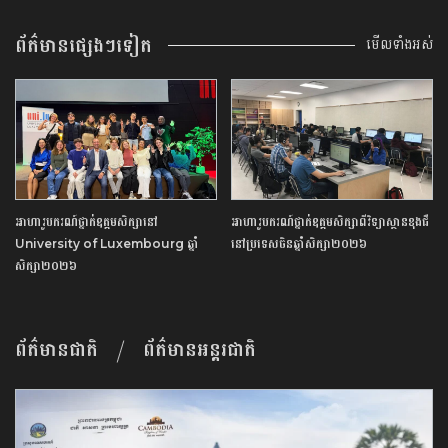
ព័ត៌មានផ្សេងៗទៀត
មើលទាំងអស់
អាហារូបករណ៍ថ្នាក់ឧត្ដមសិក្សានៅ
អាហារូបករណ៍ថ្នាក់ឧត្ដមសិក្សាពីវិទ្យាស្ថានខុងជឺ
University of Luxembourg ឆ្នាំ
នៅប្រទេសចិនឆ្នាំសិក្សា២០២៦
សិក្សា២០២៦
ព័ត៌មានជាតិ
ព័ត៌មានអន្តរជាតិ