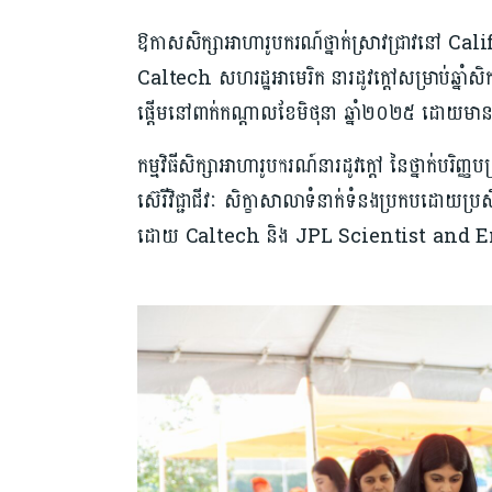
ឱកាសសិក្សាអាហារូបករណ៍ថ្នាក់ស្រាវជ្រាវនៅ 
Caltech សហរដ្ឋអាមេរិក នារដូវក្ដៅសម្រាប់ឆ្នាំ
ផ្ដើមនៅពាក់កណ្ដាលខែមិថុនា ឆ្នាំ២០២៥ ដោយម
កម្មវិធីសិក្សាអាហារូបករណ៍នារដូវក្ដៅ នៃថ្នាក់បរិញ្ញ
ស៊េរីវិជ្ជាជីវៈ សិក្ខាសាលាទំនាក់ទំនងប្រកបដោយប្
ដោយ Caltech និង JPL Scientist and Eng