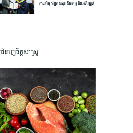
ការ​សិក្សា​ផ្នែក​នគរូបនីយកម្ម ​និង​អភិវឌ្ឍន៍​
ក្រុង​ ក្រោម​កិច្ចសហការ​ជាមួយ​សាកល
វិទ្យាល័យ​សេអ៊ូល​
នកជំនាញចិត្តសាស្រ្ត