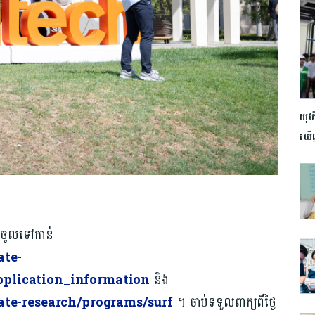
យុវ
ឃើញត
អាចចូលទៅកាន់
ate-
pplication_information
និង
ate-research/programs/surf
។ ចាប់ទទួលពាក្យពីថ្ងៃ