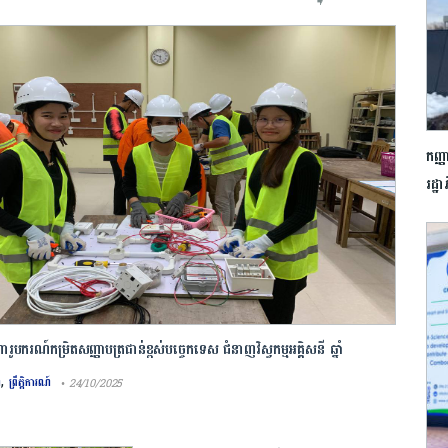
➧
កញ្
រដ្ឋ
បករណ៍កម្រិតសញ្ញាបត្រជាន់ខ្ពស់បច្ចេកទេស ជំនាញវិស្វកម្មអគ្គិសនី ឆ្នាំ
២០២៦
,
៍
ព្រឹត្តិការណ៍
• 24/10/2025
 វិទ្យាស្ថានជាតិសហគ្រិនភាព និងនវានុវត្តន៍ (NIEI) កំពុងប្រកាសជ្រើសរើសសិស្ស និស្សិត
៍កម្រិតសញ្ញាបត្រជាន់ខ្ពស់បច្ចេកទេស ជំនាញវិស្វកម្មអគ្គិសនី ចំនួន៤៥០កន្លែង ស​ម្រាប់ឆ្នាំ