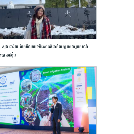
ញា សុង ជាវ័យ ចែករំលែកបទពិសោធន៍ដាក់ពាក្យអាហារូបករណ៍
ាភិបាលជប៉ុន