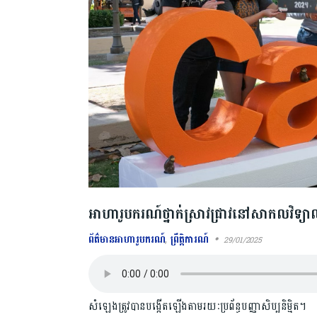
អាហារូបករណ៍ថ្នាក់ស្រាវជ្រាវនៅសាកលវិទ្យា
ព័ត៌មានអាហារូបករណ៍
,
ព្រឹត្តិការណ៍
29/01/2025
សំឡេងត្រូវបានបង្កើតឡើងតាមរយៈប្រព័ន្ធបញ្ញាសិប្បនិម្មិត។