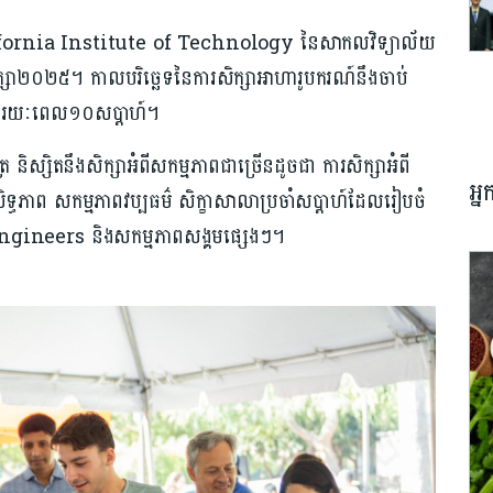
California Institute of Technology នៃសាកលវិទ្យាល័យ
សិក្សា២០២៥។ កាលបរិច្ឆេទនៃការសិក្សាអាហារូបករណ៍នឹងចាប់
ានរយៈពេល១០សប្ដាហ៍។
បត្រ និស្សិតនឹងសិក្សាអំពីសកម្មភាពជាច្រើនដូចជា ការសិក្សាអំពី
អ្
រសិទ្ធភាព សកម្មភាពវប្បធម៌ សិក្ខាសាលាប្រចាំសប្ដាហ៍ដែលរៀបចំ
ineers និងសកម្មភាពសង្គមផ្សេងៗ។