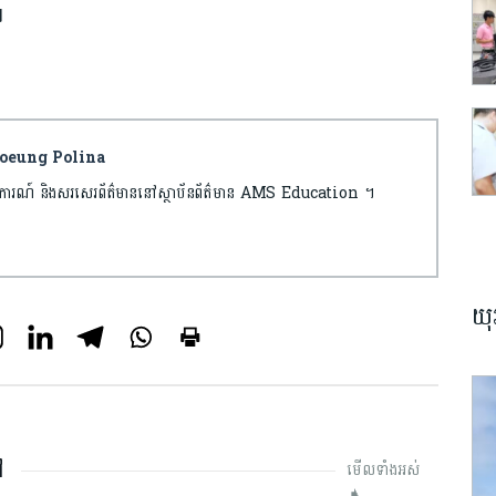
៕
hhoeung Polina
ករាយការណ៍ និងសរសេរព័ត៌មាននៅស្ថាប័នព័ត៌មាន AMS Education ។
យុ
ៅ
មើលទាំងអស់