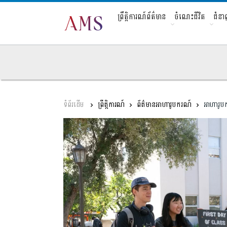
ព្រឹត្តិការណ៍ព័ត៌មាន
ចំណេះជីវិត
ជំន
ព្រឹត្តិការណ៍
ព័ត៌មានអាហារូបករណ៍
អាហារូបក