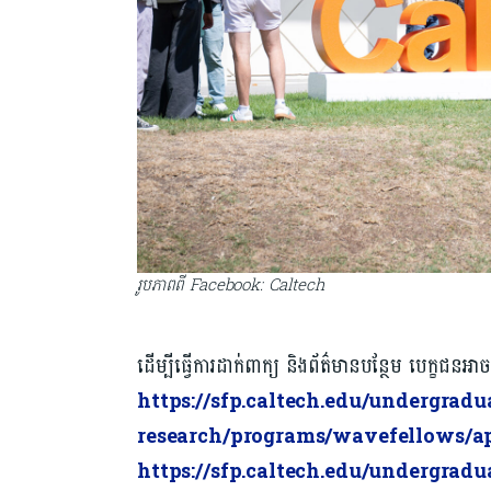
រូបភាពពី Facebook: Caltech
ដើម្បីធ្វើការដាក់ពាក្យ និងព័ត៌មានបន្ថែម បេក្ខជន
https://sfp.caltech.edu/undergradu
research/programs/wavefellows/a
https://sfp.caltech.edu/undergradu