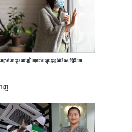
់មេត្តាចំពោះខ្លួនឯងប្រៀបដូចជាបណ្តុះនូវផ្នត់គំនិតសុទិដ្ឋិនិយម
នាញ