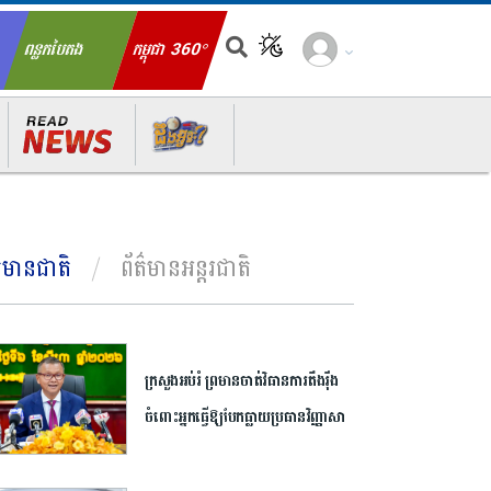
ពន្លកបៃតង
កម្ពុជា 360°
ch for:
ត៌មានជាតិ
ព័ត៌មានអន្តរជាតិ
ក្រសួង​អប់រំ ​ព្រមាន​ចាត់​វិធានការ​តឹងរ៉ឹង​
ចំពោះ​អ្នក​ធ្វើឱ្យ​បែកធ្លាយ​ប្រធាន​វិញ្ញាសា​
បាក់ឌុប ​អាច​ឈានដល់​ការ​បណ្តេញ​ចេញ​
ពី​ក្របខណ្ឌ​