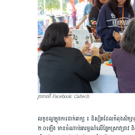
រូបភាពពី Facebook: Caltech
លក្ខខណ្ឌក្នុងការដាក់ពាក្យ ៖ និស្សិតដែលកំពុងសិក្សាថ្
២.០ឡើង មានចំណាប់អារម្មណ៍លើផ្នែកស្រាវជ្រាវ និ