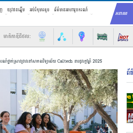
ាញ
យុវជនឆ្នើម
អប់រំកុមារតូច
ព័ត៌មានអាហារូបករណ៍
អនាគត
Sear
មាតិកាឌីជីថល:
រណ៍ថ្នាក់ស្រាវជ្រាវនៅសាកលវិទ្យាល័យ Caltech នារដូវក្តៅឆ្នាំ 2025
ព័