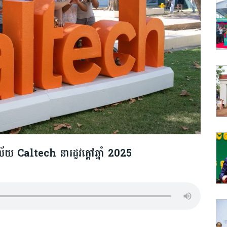
ល័យ Caltech នារដូវក្តៅឆ្នាំ 2025