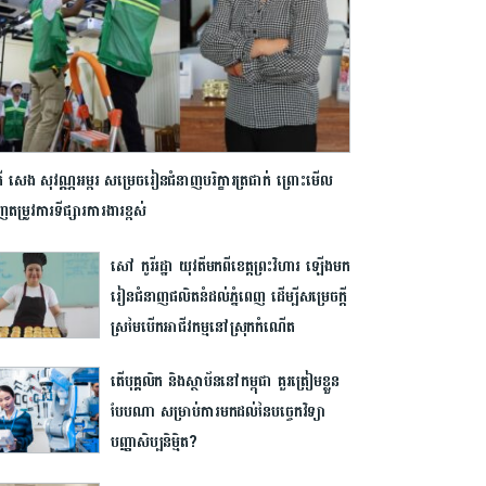
តី សេង សុវណ្ណអម្ពរ សម្រេចរៀនជំនាញបរិក្ខារត្រជាក់ ព្រោះមើល
ម្រូវការទីផ្សារការងារខ្ពស់
សៅ កូរីរដ្ឋា យុវតីមកពីខេត្តព្រះវិហារ ឡើង​មក
រៀនជំនាញផលិតនំដល់ភ្នំពេញ ដើម្បីសម្រេចក្តី
ស្រមៃបើកអាជីវកម្មនៅស្រុកកំណើត
តើបុគ្គលិក និងស្ថាប័ននៅកម្ពុជា គួរត្រៀមខ្លួន
បែបណា សម្រាប់ការមកដល់នៃបច្ចេកវិទ្យា
បញ្ញាសិប្បនិម្មិត?