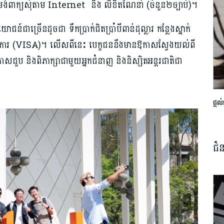
ទម្រង់ពាក្យសុំតាម Internet និង លិខិតណែនាំ (ចំនួន២ច្បាប់)។
ជាច្រើនដូចជា ទឹកប្រាក់ជិតប្រាំបីពាន់ដុល្លារ កន្លែងស្នាក់
ដ្ឋាការ (VISA)។ លើសពីនេះ បេក្ខជននឹងមានឱកាសស្វែងយល់ពី
កាសជួប និងពិភាក្សាជាមួយអ្នកជំនាញ និងនិស្សិតអន្តរជាតិជា
ផ្តល
ជំ