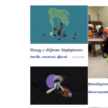
វិធីសាស្រ្ត ៤ ​ដើម្បី​ការពារ និងគ្រប់គ្រង​អាការៈ
,
,
Burnout
ចំណេះជីវិត
បទយកការណ៍
ព្រឹត្តិការណ៍
• 13/04/2026
ឱកាសសិក្សាអាហារូ
សិក្សា២០២៥-
ព័ត៌មានអាហារូបករណ
តាមរយៈ គម្រោង S4C
ចូលសិក្សាអាហារូបករណ