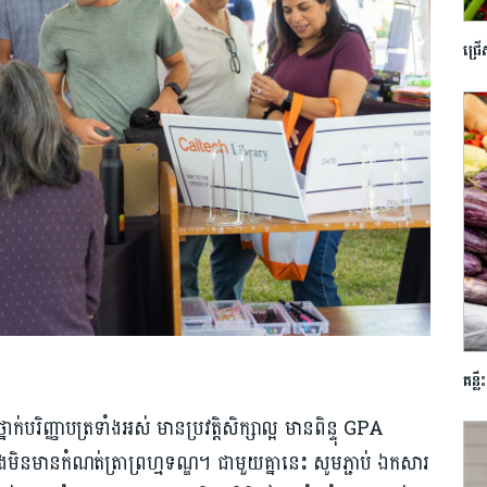
ជ្រ
គន្ល
នាក់បរិញ្ញាបត្រទាំងអស់ មានប្រវត្តិសិក្សាល្អ មានពិន្ទុ GPA
ងមិនមានកំណត់ត្រាព្រហ្មទណ្ឌ។ ជាមួយគ្នានេះ សូមភ្ជាប់ ឯកសារ