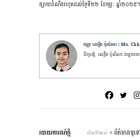
ផ្សាយដំណឹងរហូតដល់ថ្ងៃទី២២ ខែកុម្ភៈ ឆ្នាំ២០២៥
កញ្ញា ឈឿង ប៉ូលីណា | Ms. C
ជីវប្រវត្តិ: ឈឿង ប៉ូលីណា ជាអ្ន
របាយការណ៍ថ្មី
ព័ត៌មានទូទ
មើលទាំងអស់ ➧