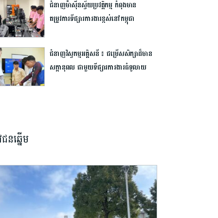
ជំនាញ​ម៉ាស៊ីន​ស្វ័យប្រវត្តិកម្ម​ ​កំពុង​មាន​
តម្រូវការទីផ្សារការងារ​ខ្ពស់​នៅ​កម្ពុជា​
ជំនាញ​វិស្វកម្ម​អគ្គិសនី​ ​៖ ​ជម្រើស​សិក្សា​ដ៏​មាន​
សក្តានុពល ​ជាមួយ​ទីផ្សារ​ការងារ​ធំ​ទូលាយ​
វជនឆ្នើម