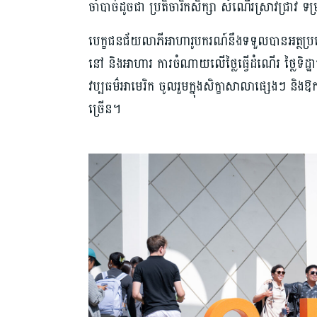
ចាំបាច់ដូចជា ប្រតិចារិកសិក្សា សំណើរស្រាវជ្រាវ 
បេក្ខជនជ័យលាភីអាហារូបករណ៍នឹងទទួលបានអត្ថប្រយោជន៍
នៅ និងអាហារ ការចំណាយលើថ្លៃធ្វើដំណើរ ថ្លៃទិ
វប្បធម៌អាមេរិក ចូលរួមក្នុងសិក្ខាសាលាផ្សេងៗ និងឱ
ច្រើន។