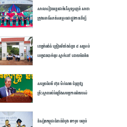
សាលារៀន​អន្តរជាតិ​វ៉េស្ទឡាញន៍​ ​សាខា​
ក្រុង​ពោធិ៍សាត់​សម្ពោធ​ជា​ផ្លូវការ​​ដើម្បី​
បើក​ឱកាស​ដល់​យុវជន​កម្ពុជា​បន្ត​ការ​សិក្សា​
នៅ​ក្រៅ​ប្រទេស​
ខេត្ត​កំពង់ធំ​ ត្រៀម​ទីតាំង​ចំនួន​ ​៥​ ​សម្រាប់​
បេក្ខជន​បាក់ឌុប ស្នាក់នៅ ​ដោយ​មិន​គិត​
ថ្លៃ​
សម្តេច​ធិបតី​ ហ៊ុន​ ​ម៉ាណែត ​ជំរុញ​ឱ្យ​
គ្រឹះស្ថាន​អប់រំ​ពង្រឹង​សមត្ថភាព​ពិត​របស់​
និស្សិត​ ​និង​ព្រមាន​ពី​ហានិភ័យ​នៃ​ការ​រៀន​
ពឹងផ្អែក​ទាំងស្រុង​លើ​ ​AI​
និស្សិត​កម្ពុជា​ជំនាន់​ដំបូង​ ​៣១​រូប​ ​បញ្ចប់​