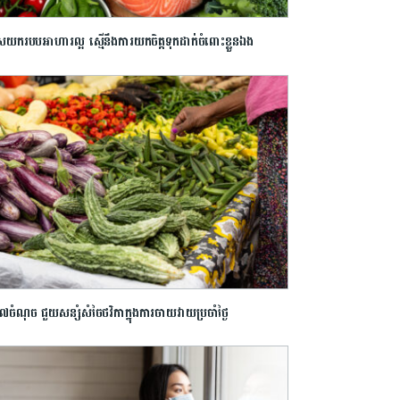
ើសយករបបអាហារល្អ ស្មើនឹងការយកចិត្តទុកដាក់ចំពោះខ្លួន​ឯង
ឹះ៧ចំណុច ជួយ​សន្សំសំចៃថវិកាក្នុងការ​ចាយវាយប្រចាំថ្ងៃ