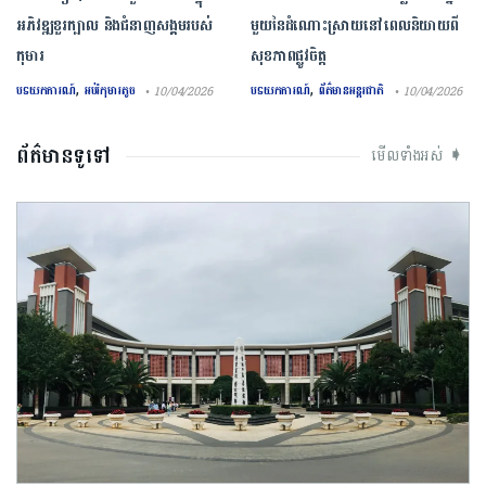
អភិវឌ្ឍខួរក្បាល និងជំនាញសង្គមរបស់
មួយ​នៃ​ដំណោះស្រាយ​នៅ​ពេល​និយាយ​ពី
កុមារ
សុខភាព​ផ្លូវចិត្ត
,
,
បទយកការណ៍
អប់រំកុមារតូច
បទយកការណ៍
ព័ត៌មានអន្តរជាតិ
• 10/04/2026
• 10/04/2026
ព័ត៌មានទូទៅ
មើលទាំងអស់ ➧