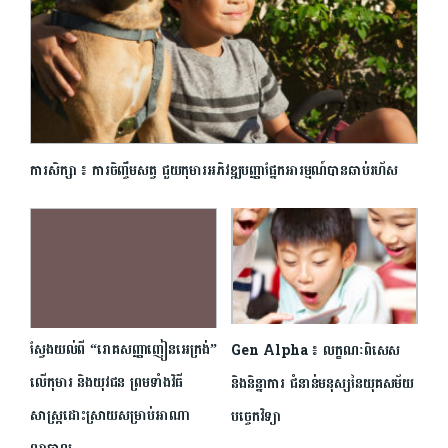
ការសិក្សា ៖ ការចិញ្ចឹមសត្វ ជួយកុមារអភិវឌ្ឍបញ្ញាផ្នែកអារម្មណ៍បានឆាប់រហ័ស
ស្វែងយល់ពី “រោគសញ្ញាញៀនអេក្រង់”
Gen Alpha ៖ លក្ខណៈពិសេស
លើកុមារ និងយុវជន ព្រមទាំងវិធី
និងនិន្នាការ ជំនាន់មនុស្សនៃយុគសម័យ
សាស្ត្រដោះស្រាយសម្រាប់អាណា
បច្ចេកវិទ្យា