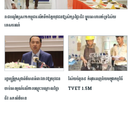
រាជបណ្ឌិត្យសភាកម្ពុជាលើកទឹកចិត្តយុវជនឱ្យសិក្សាវិជ្ជាជីវៈម្ហូបអាហារគាំទ្រវិស័យ
ទេសចរណ៍
រដ្ឋមន្រ្តីក្រសួងព័ត៌មាន​អំពាវនាវឱ្យ​យុវជន​
វិស័យចំនួន៥ កំពុងពេញនិយមក្នុងកម្មវិធី
ចាប់អារម្មណ៍លើការ​បណ្តុះបណ្តាល​វិជ្ជា
TVET 1.5M
ជីវៈ​សារ​ព័ត៌មាន