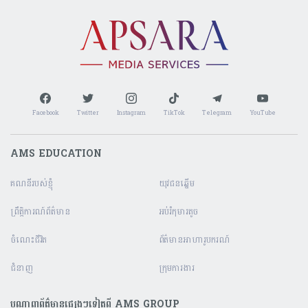
Facebook
Twitter
Instagram
TikTok
Telegram
YouTube
AMS EDUCATION
គណនី​របស់ខ្ញុំ
យុវជនឆ្នើម
ព្រឹត្តិការណ៍ព័ត៌មាន
អប់រំកុមារតូច
ចំណេះជីវិត
ព័ត៌មានអាហារូបករណ៍
ជំនាញ
ក្រុមការងារ
បណ្តាញព័ត៌មានផ្សេងៗទៀតពី AMS GROUP