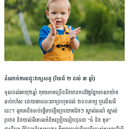
ដំណាក់កាលផ្ទុះវាក្យសព្ទ (វ័យពី ២ ដល់ ៣ ឆ្នាំ)
ចូលដល់អាយុ២ឆ្នាំ កុមារភាគច្រើននឹងមានការវិវត្តផ្នែកភាសាយ៉ាង
ឆាប់រហ័ស ដោយអាចចេះពាក្យរហូតដល់ ២០០ពាក្យ ឬលើសពី
នេះ។ ពួកគេនឹងចាប់ផ្ដើមបង្កើតប្រយោគវែងៗ ស្គាល់ពណ៌ ស្គាល់
រូបរាង និងយល់ពីគោលគំនិតប្រៀបធៀបដូចជា “ធំ និង តូច”