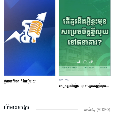
S2:E26
ខ្លាំងចាត់ចែង ជីវិតរៀបរយ
តើអ្នកគួរដឹងអ្វីខ្លះ មុនសម្រេចចិត្តខ្ចីលុយនៅធនាគារ?
ព័ត៌មានសង្ខេប
ប្រភេទវីដេអូ (VIDEO)