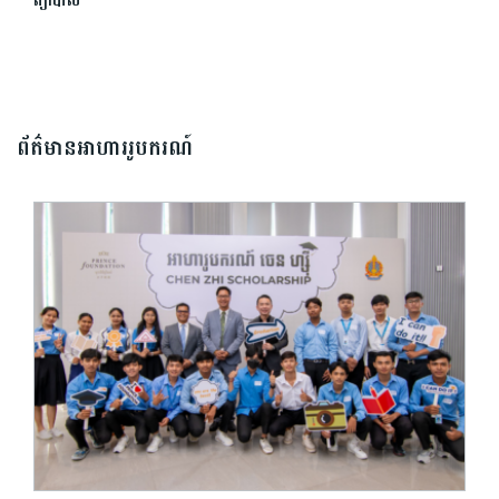
ព្យាបាល
ព័ត៌មានអាហាររូបករណ៍