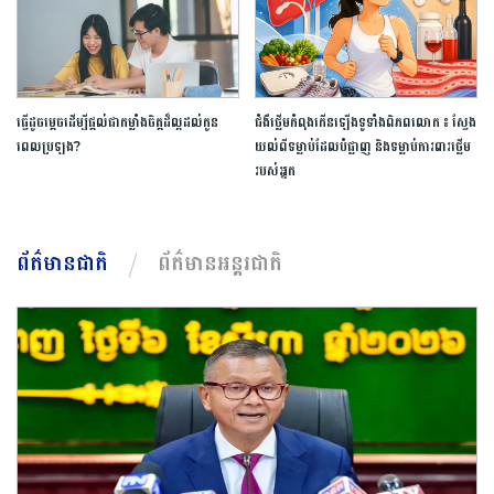
ធ្វើ​ដូចម្តេច​ដើម្បី​ផ្តល់ជា​កម្លាំងចិត្ត​ដ៏​ល្អ​ដល់​កូន​
ជំងឺ​ថ្លើម​កំពុង​កើនឡើង​ទូទាំង​ពិភពលោក​ ​៖ ​ស្វែង
ពេល​ប្រឡង​?​
យល់​ពី​ទម្លាប់​ដែល​បំផ្លាញ​ ​និង​ទម្លាប់​ការពារ​ថ្លើម​
របស់​អ្នក​
ព័ត៌មានជាតិ
ព័ត៌មានអន្តរជាតិ