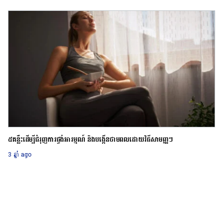
៥គន្លឹះដើម្បីជំរុញការផ្ចង់អារម្មណ៍ និងបង្កើនថាមពលដោយវិធីសាមញ្ញៗ
3 ឆ្នាំ ago