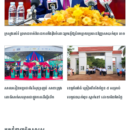
ក្រសួង​អប់រំ ​ព្រមាន​ចាត់​វិធានការ​តឹងរ៉ឹង​ចំពោះ​អ្នក​ធ្វើឱ្យ​បែកធ្លាយ​ប្រធាន​វិញ្ញាសា​បាក់ឌុប ​អាច​
ឈានដល់​ការ​បណ្តេញ​ចេញ​ពី​ក្របខណ្ឌ​
សាលារៀន​អន្តរជាតិ​វ៉េស្ទឡាញន៍​ ​សាខា​ក្រុង​
ខេត្ត​កំពង់ធំ​ ត្រៀម​ទីតាំង​ចំនួន​ ​៥​ ​សម្រាប់​
ពោធិ៍សាត់​សម្ពោធ​ជា​ផ្លូវការ​​ដើម្បី​បើក​
បេក្ខជន​បាក់ឌុប ស្នាក់នៅ ​ដោយ​មិន​គិត​ថ្លៃ​
ឱកាស​ដល់​យុវជន​កម្ពុជា​បន្ត​ការ​សិក្សា​នៅ​
ក្រៅ​ប្រទេស​