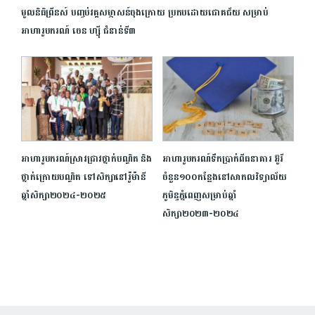
មូលនិធិព្រីនស៍ បញ្ចប់វគ្គសម្ភាសន៍ចុងក្រោយ ប្រកបដោយជោគជ័យ សម្រាប់
អាហារូបករណ៍ ចេន ហ្ស៊ី ជំនាន់ទី៣
អាហារូបករណ៍​ស្រាវជ្រាវ​ថ្នាក់បណ្ឌិត និង​
អាហារូបករណ៍ទឹកប្រាក់ពីធនាគារ អ៊ូរី
ថ្នាក់ក្រោយបណ្ឌិត ទៅ​សិក្សា​នៅ​រ៉ូម៉ានី
ចំនួន១០០កន្លែងនៅសាកលវិទ្យាល័យ
ឆ្នាំសិក្សា​២០២៤-២០២៥
ភូមិន្ទភ្នំពេញសម្រាប់ឆ្នាំ
សិក្សា២០២៣-២០២៤