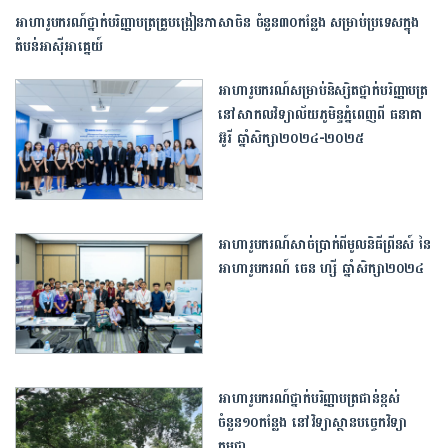
អាហារូបករណ៍ថ្នាក់បរិញ្ញាបត្រគ្រូបង្រៀនភាសាចិន ចំនួន៣០កន្លែង សម្រាប់ប្រទេសក្នុង
តំបន់អាស៊ីអាគ្នេយ៍
អាហារូបករណ៍សម្រាប់និស្សិតថ្នាក់បរិញ្ញាបត្រ
នៅសាកលវិទ្យាល័យភូមិន្ទភ្នំពេញពី ធនាគា
អ៊ូរី ឆ្នាំសិក្សា២០២៤-២០២៥
អាហារូបករណ៍សាច់ប្រាក់ពីមូលនិធីព្រីនស៍ នៃ
អាហារូបករណ៍ ចេន ហ្សី ឆ្នាំសិក្សា២០២៤
អាហារូបករណ៍ថ្នាក់បរិញ្ញាបត្រជាន់ខ្ពស់
ចំនួន១០កន្លែង​ នៅវិទ្យាស្ថានបច្ចេកវិទ្យា
កម្ពុជា