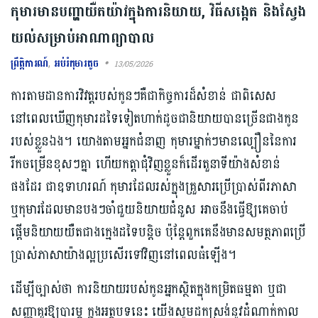
កុមារមានបញ្ហាយឺតយ៉ាវក្នុងការនិយាយ, វិធីសង្កេត និងស្វែង
យល់សម្រាប់អាណាព្យាបាល
ព្រឹត្តិការណ៍
,
អប់រំកុមារតូច
13/05/2026
ការតាមដានការវិវត្តរបស់កូនៗគឺជាកិច្ចការដ៏សំខាន់ ជាពិសេស
នៅពេលឃើញកុមារដទៃទៀតហាក់ដូចជានិយាយបានច្រើនជាងកូន
របស់ខ្លួនឯង។ យោងតាមអ្នកជំនាញ កុមារម្នាក់ៗមានល្បឿននៃការ
រីកចម្រើនខុសៗគ្នា ហើយកត្តាជុំវិញខ្លួនក៏ដើរតួនាទីយ៉ាងសំខាន់
ផងដែរ ជាឧទាហរណ៍ កុមារដែលរស់ក្នុងគ្រួសារប្រើប្រាស់ពីរភាសា
ឬកុមារដែលមានបងៗចាំជួយនិយាយជំនួស អាចនឹងធ្វើ​ឱ្យ​គេ​ចាប់
ផ្ដើមនិយាយយឺតជាងក្មេងដទៃបន្តិច ប៉ុន្តែពួកគេនឹងមានសមត្ថភាពប្រើ
ប្រាស់ភាសាយ៉ាងល្អប្រសើរទៅវិញនៅពេលធំឡើង។
ដើម្បីច្បាស់ថា ការនិយាយរបស់កូនអ្នកស្ថិតក្នុងកម្រិតធម្មតា ឬជា
សញ្ញាគួរឱ្យបារម្ភ ក្នុងអត្ថបទនេះ យើងសូមដកស្រង់នូវដំណាក់កាល