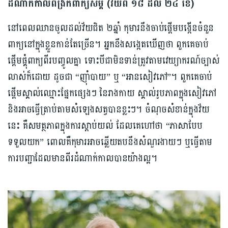
ដំណាក់កាលពង្រីកពាក្យសម្ដី (វ័យពី ១៨ ដល់ ២៤ ខែ)
នៅពេលឈានចូលដល់វ័យជិត ២ឆ្នាំ កុមារនឹងចាប់ផ្ដើមបង្កើនចំនួន
ពាក្យនៅក្នុងខ្លួនកាន់តែច្រើន។ អ្នកនឹងសង្កេតឃើញថា ពួកគេចាប់
ផ្ដើមផ្គុំពាក្យពីរបញ្ចូលគ្នា ទោះបីជាមិនទាន់ត្រូវតាមវេយ្យាករណ៍ច្បាស់
លាស់ក៏ដោយ ដូចជា “ញ៉ាំបាយ” ឬ “អានសៀវភៅ”។ ពួកគេចាប់
ផ្ដើមស្គាល់ឈ្មោះផ្នែកផ្សេងៗ នៃរាងកាយ ស្គាល់រូបភាពក្នុងសៀវភៅ
និងអាចធ្វើត្រាប់តាមសំឡេងសត្វបានខ្លះៗ។ ចំណុចសំខាន់ក្នុងវ័យ
នេះ គឺសមត្ថភាពក្នុងការស្ដាប់យល់ ដែលគេហៅថា “ភាសាបែប
ទទួលយក” ពោលគឺកុមារអាចឆ្លើយតបនឹងសំណួរងាយៗ ឬធ្វើតាម
ការបញ្ជាដែលមានពីរដំណាក់កាលបានយ៉ាងល្អ។