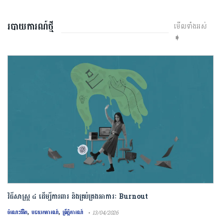
របាយការណ៍ថ្មី
មើលទាំងអស់
➧
វិធីសាស្រ្ត ៤ ​ដើម្បី​ការពារ និងគ្រប់គ្រង​អាការៈ Burnout
,
,
ចំណេះជីវិត
បទយកការណ៍
ព្រឹត្តិការណ៍
• 13/04/2026