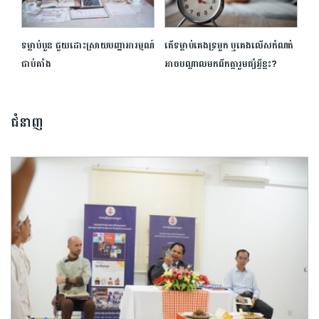
ទម្លាប់បួន ជួយដោះស្រាយបញ្ហាអារម្មណ៍
តើទម្លាប់គេងទ្រមួក ឬគេងលើសកំណត់
ជាប់គាំង
អាចបណ្ដាលមកពីកត្តារួមផ្សំអ្វីខ្លះ?
ជំនាញ