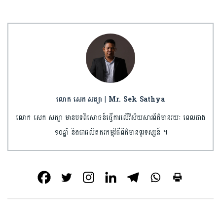
លោក សេក សត្យា | Mr. Sek Sathya
លោក សេក សត្យា មានបទពិសោធន៍ធ្វើការលើវិស័យសារព័ត៌មានរយៈ ពេលជាង
១០ឆ្នាំ និងជាផលិតករកម្មវិធីព័ត៌មានទូរទស្សន៍ ។