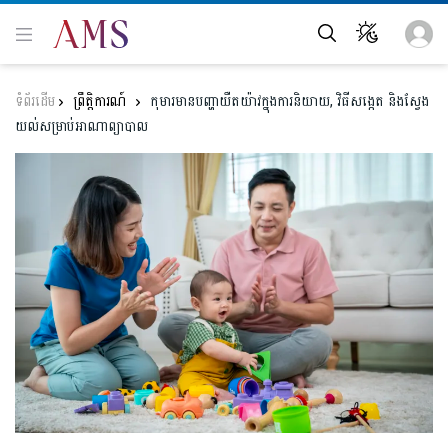
ព្រឹត្តិការណ៍
កុមារមានបញ្ហាយឺតយ៉ាវក្នុងការនិយាយ, វិធីសង្កេត និងស្វែង
យល់សម្រាប់អាណាព្យាបាល