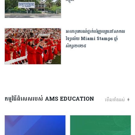
អាហារូបករណ៍ថ្នាក់បរិញ្ញាបត្រនៅសាកល
វិទ្យាល័យ Miami Stamps ឆ្នាំ
សិក្សា២០២៥
កម្មវិធីពិសេសរបស់ AMS EDUCATION
មើលទាំងអស់ ➧