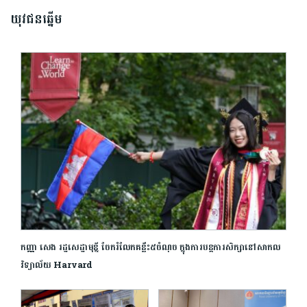
យុវជនឆ្នើម
កញ្ញា សេង រដ្ឋសេដ្ឋាមុន្នី ចែករំលែកគន្លឹះ៥ចំណុច ក្នុងការបន្តការសិក្សានៅសាកល
វិទ្យាល័យ Harvard