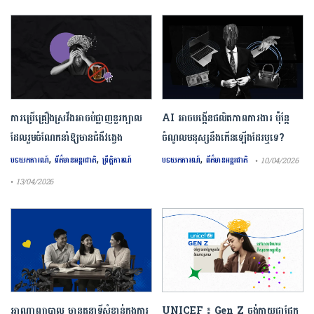
ការ​ប្រើគ្រឿង​ស្រវឹង​អាចបំផ្លាញ​ខួរក្បាល
AI អាចបង្កើនផលិតភាពការងារ ប៉ុន្តែ
ដែល​រួមចំណែក​នាំឱ្យ​មាន​ជំងឺ​វង្វេង
ចំណូលមនុស្សនឹងកើនឡើងដែរឬទេ?
,
,
,
បទយកការណ៍
ព័ត៌មានអន្តរជាតិ
ព្រឹត្តិការណ៍
បទយកការណ៍
ព័ត៌មានអន្តរជាតិ
• 10/04/2026
• 13/04/2026
អាណាព្យាបាល មានតួនាទីសំខាន់ក្នុងការ
UNICEF ៖ Gen Z ចង់ក្លាយ​ជា​ផ្នែក​