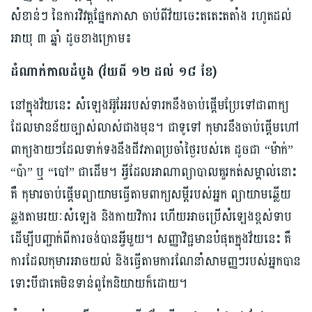
សំខាន់ៗ នៃការវិវត្តផ្នែកភាសា ចាប់ពីវ័យចេះតតេះតតាំង រហូតដល់
អាយុ ៣ ឆ្នាំ ដូចខាងក្រោម៖
ដំណាក់កាលដំបូង (វ័យពី ១២ ដល់ ១៨ ខែ)
នៅក្នុងវ័យនេះ សំឡេងអ៊ូអែរបស់ទារកនឹងចាប់ផ្ដើមប្រែទៅជាពាក្យ
ដែលមានន័យច្បាស់លាស់ជាងមុន។ ជាទូទៅ កុមារនឹងចាប់ផ្ដើមហៅ
ពាក្យងាយៗដែលទាក់ទងនឹងជីវភាពប្រចាំថ្ងៃរបស់គេ ដូចជា “ម៉ាក់”
“ប៉ា” ឬ “បៅ” ជាដើម។ អ្វីដែលអាណាព្យាបាលគួរកត់សម្គាល់នោះ
គឺ កុមារចាប់ផ្ដើមព្យាយាមធ្វើតាមពាក្យសម្ដីរបស់អ្នក ព្យាយាមឆ្លើយ
ឆ្លងតាមរយៈសំឡេង និងកាយវិការ ហើយអាចប្រើសំឡេងខ្ពស់ទាប
ដើម្បីបញ្ជាក់ពីការចង់បានអ្វីមួយ។ សញ្ញាវិជ្ជមានបំផុតក្នុងវ័យនេះ គឺ
ការដែលកុមារអាចយល់ និងធ្វើតាមការណែនាំសាមញ្ញៗរបស់អ្នកបាន
ទោះបីជាគេមិនទាន់ពូកែនិយាយក៏ដោយ។