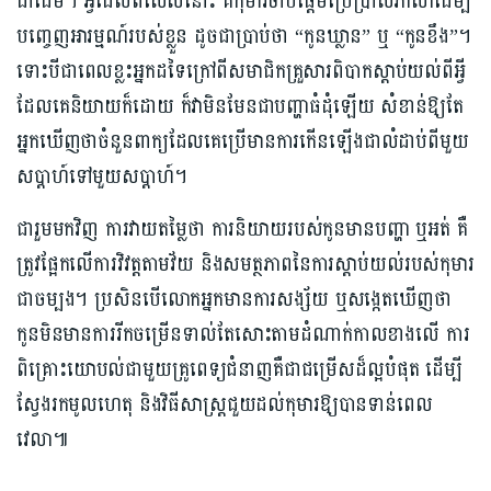
ជាដើម។ អ្វីដែលពិសេសនោះ គឺកុមារចាប់ផ្ដើមប្រើប្រាស់ភាសាដើម្បី
បញ្ចេញអារម្មណ៍របស់ខ្លួន ដូចជាប្រាប់ថា “កូនឃ្លាន” ឬ “កូនខឹង”។
ទោះបីជាពេលខ្លះអ្នកដទៃក្រៅពីសមាជិកគ្រួសារពិបាកស្ដាប់យល់ពីអ្វី
ដែលគេនិយាយក៏ដោយ ក៏វាមិនមែនជាបញ្ហាធំដុំឡើយ សំខាន់ឱ្យតែ
អ្នកឃើញថាចំនួនពាក្យដែលគេប្រើមានការកើនឡើងជាលំដាប់ពីមួយ
សប្ដាហ៍ទៅមួយសប្ដាហ៍។
ជារួមមកវិញ ការវាយតម្លៃថា ការនិយាយរបស់កូនមានបញ្ហា ឬអត់ គឺ
ត្រូវផ្អែកលើការវិវត្តតាមវ័យ និងសមត្ថភាពនៃការស្ដាប់យល់របស់កុមារ
ជាចម្បង។ ប្រសិនបើលោកអ្នកមានការសង្ស័យ ឬសង្កេតឃើញថា
កូនមិនមានការរីកចម្រើនទាល់តែសោះតាមដំណាក់កាលខាងលើ ការ
ពិគ្រោះយោបល់ជាមួយគ្រូពេទ្យជំនាញគឺជាជម្រើសដ៏ល្អបំផុត ដើម្បី
ស្វែងរកមូលហេតុ និងវិធីសាស្ត្រជួយដល់កុមារឱ្យបានទាន់ពេល
វេលា៕