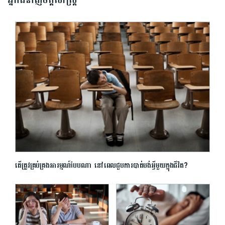
អ្នកជំនាញចិត្តសាស្រ្ត
តើត្រូវគ្រប់គ្រងអារម្មណ៍បែបណា នៅពេលជួបការបាត់បង់អ្វីមួយក្នុងជីវិត?