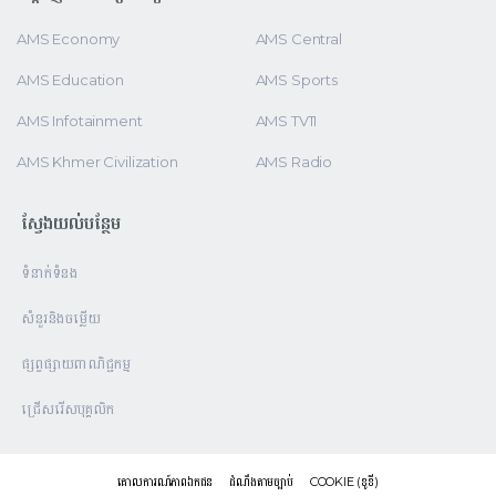
AMS Economy
AMS Central
AMS Education
AMS Sports
AMS Infotainment
AMS TV11
AMS Khmer Civilization
AMS Radio
ស្វែងយល់បន្ថែម
ទំនាក់ទំនង
សំនួរនិងចម្លើយ
ផ្សព្វផ្សាយពាណិជ្ជកម្ម
ជ្រើសរើសបុគ្គលិក
គោលការណ៍ភាពឯកជន
ដំណឹងតាមច្បាប់
COOKIE (ខូខី)