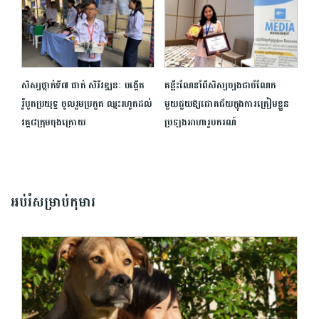
សិស្សថ្នាក់ទី៧ ផាត់ សិរីវឌ្ឍនៈ បង្កើត
គន្លឹះណែនាំពីសិស្សច្បងជាចំណែក
រ៉ូបូត​ប្រយុទ្ធ ចូលរួមប្រកួត ឈ្នះ​រហូត​ដល់
មួយជួយឱ្យជោគជ័យក្នុងការត្រៀមខ្លួន
វគ្គ៨ក្រុមចុងក្រោយ
ប្រឡងអាហារូបករណ៍
អប់រំសម្រាប់កុមារ