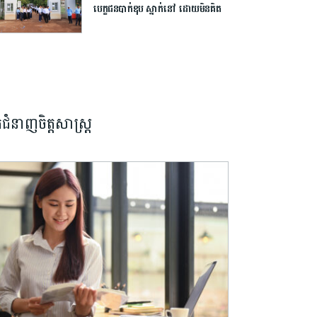
បេក្ខជន​បាក់ឌុប ស្នាក់នៅ ​ដោយ​មិន​គិត​
ថ្លៃ​
នកជំនាញចិត្តសាស្រ្ត