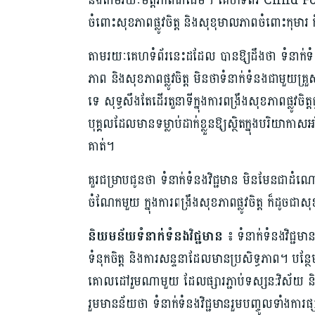
និងតាមរយៈមិត្តភាព​ជាដើម។​ គេហទំព័រ Child Focus បា
ចំពោះ​សុខភាព​ផ្លូវចិត្ត និង​សុខុមាលភាព​ចំពោះ​កុមារ​ 
តាមរយៈ​គេហទំព័រ​នេះ​ដដែល បាន​ឱ្យដឹង​ថា ទំនាក់ទំ
ភាព និង​សុខភាព​ផ្លូវចិត្ត មិនថា​ទំនាក់ទំនង​ជាមួយ​គ្រួស
ទេ សុទ្ធសឹង​តែដើរតួនាទី​ក្នុងការ​ពង្រឹង​សុខភាព​ផ្លូវចិ
បុគ្គល​ដែលមាន​ទម្លាប់ដាក់ខ្លួន​ឱ្យស្ថិតក្នុង​បរិយាកាស​
គាត់។​
គួរជម្រាប​ជូនថា​ ទំនាក់ទំនង​វិជ្ជមាន មិនមែន​ជាដំណោះស
ចំណែក​មួយ ក្នុង​ការ​ពង្រឹង​សុខភាព​ផ្លូវចិត្ត​ ក៏ដូចជ
និយមន័យ​ទំនាក់ទំនងវិជ្ជមាន ៖
ទំនាក់ទំនង​វិជ្ជម
ទំនុកចិត្ត និងការ​សន្ទនា​ដែលមាន​ប្រសិទ្ធភាព។ បន្ថែម​ព
គោលដៅ​រួម​ណាមួយ ដែល​ផ្សារភ្ជាប់​ទស្សន:វិស័យ និង
រួម​មាន​ន័យ​ថា​ ទំនាក់ទំនង​វិជ្ជមាន​រួមបញ្ចូល​ទាំងការ​