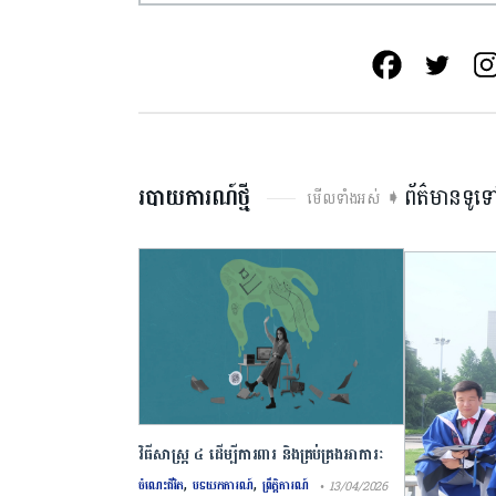
របាយការណ៍ថ្មី
ព័ត៌មានទូទ
មើលទាំងអស់ ➧
វិធីសាស្រ្ត ៤ ​ដើម្បី​ការពារ និងគ្រប់គ្រង​អាការៈ
,
,
Burnout
ចំណេះជីវិត
បទយកការណ៍
ព្រឹត្តិការណ៍
• 13/04/2026