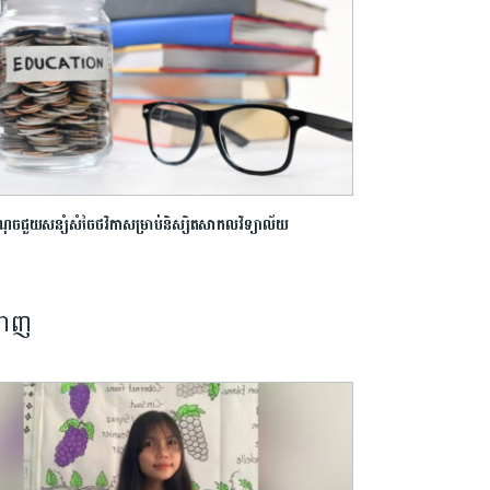
ណុចជួយសន្សំសំចៃថវិកាសម្រាប់និស្សិតសាកលវិទ្យាល័យ
នាញ