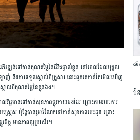
៤ចំ
ិវឌ្ឍន៍​ទៅកាន់​គុណតម្លៃ​នៃជីវិត​ផ្ទាល់ខ្លួន​ នៅ​ពេល​ដែល​បុគ្គល
្រឡាញ់ និង​ការទទួល​ស្គាល់​ពីគ្រួសារ នោះ​ពួកគេ​កាន់តែ​មើលឃើញ​
រស្គាល់​ពីគុណតម្លៃ​នៃខ្លួនឯង។
ជំ
ទ្ធិពលវិជ្ជមាន​ទៅកាន់​សុខភាព​ផ្លូវកាយ​ផងដែរ ព្រោះ​តាមរយៈ​ការ
ថយ​ស្ត្រេស ប៉ុន្តែ​បាន​រួមចំណែក​ទៅ​កាន់​សុខភាព​បេះដូង ព្រោះ​
ូវចិត្ត មាន​ភាព​ល្អ​ប្រសើរ។