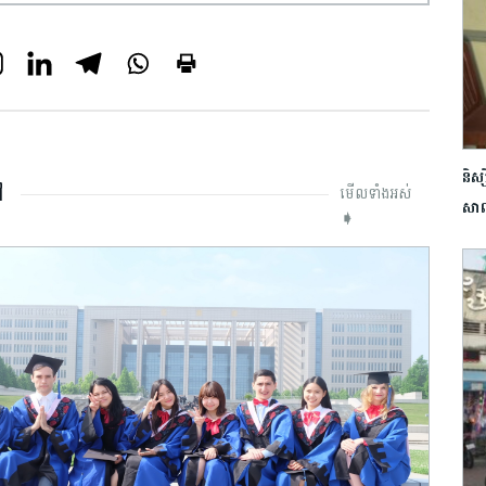
និស
ៅ
មើលទាំងអស់
សាល
➧