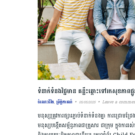
ទំនាក់ទំនងវិជ្ជមាន គន្លឹះឆ្ពោះទៅរកសុខភាពផ្ល
ចំណេះជីវិត
,
ព្រឹត្តិការណ៍
Leave a comme
05/05/2025
មនុស្សត្រូវការ​ផ្សារភ្ជាប់​ទំនាក់ទំនង​គ្នា ការ​ជ្រោមជ្រែង​គ
មនុស្សបង្កើតសម្ព័ន្ធភាពជាគ្រួសារ ជាក្រុម ក្នុង​ការរស់