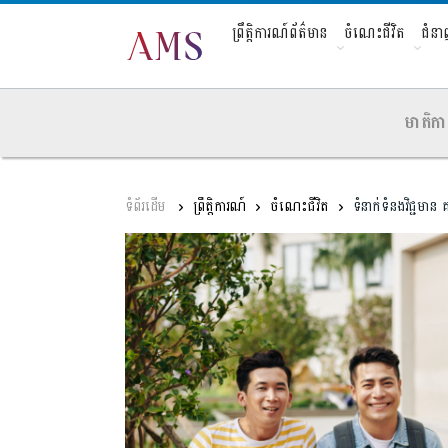
ព្រឹត្តិការណ៍ព័ត៌មាន
ចំណេះជីវិត
ជំន
មាតិកា
ព្រឹត្តិការណ៍
ចំណេះជីវិត
ទំនាក់ទំនងវិជ្ជមាន 