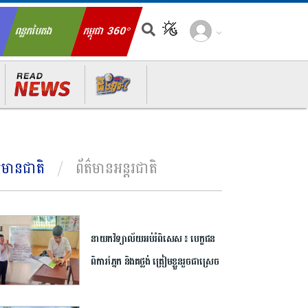
ពន្លកបៃតង
កម្ពុជា 360°
ch for:
ត៌មានជាតិ
ព័ត៌មានអន្តរជាតិ
នាយក​វិទ្យាល័យ​អប់រំ​ពិសេស​ ​៖ ​បេក្ខជន​
ពិការ​ភ្នែក​ និង​គថ្លង់​ ត្រៀមខ្លួន​រួច​ជាស្រេច​
សម្រាប់​ប្រឡង​បាក់ឌុប ​ដោយ​បន្ត​តស៊ូ​មិន​
បោះបង់​