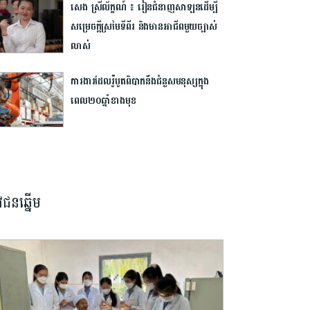
សេង ស្រីល័ក្ខណ៍ ៖ រៀនជំនាញសាឡនដើម្បី
សម្រេចក្ដីស្រមៃទីពីរ និងមានអាជីពមួយច្បាស់
លាស់
ការងារដែលរ៉ូបូតពិបាកនឹងជំនួសមនុស្ស​ក្នុង
ពេល២០ឆ្នាំខាងមុខ
វជនឆ្នើម