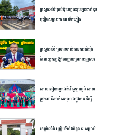
ក្រសួង​អប់រំ​ប្រាប់​ឱ្យ​បេក្ខជន​ប្រឡង​បាក់ឌុប​
ត្រៀម​សម្ភារៈ​ការពារ​ទឹកភ្លៀង​
ក្រសួង​អប់រំ ​ព្រមាន​ចាត់​វិធានការ​តឹងរ៉ឹង​
ចំពោះ​អ្នក​ធ្វើឱ្យ​បែកធ្លាយ​ប្រធាន​វិញ្ញាសា​
បាក់ឌុប ​អាច​ឈានដល់​ការ​បណ្តេញ​ចេញ​
ពី​ក្របខណ្ឌ​
សាលារៀន​អន្តរជាតិ​វ៉េស្ទឡាញន៍​ ​សាខា​
ក្រុង​ពោធិ៍សាត់​សម្ពោធ​ជា​ផ្លូវការ​​ដើម្បី​
បើក​ឱកាស​ដល់​យុវជន​កម្ពុជា​បន្ត​ការ​សិក្សា​
នៅ​ក្រៅ​ប្រទេស​
ខេត្ត​កំពង់ធំ​ ត្រៀម​ទីតាំង​ចំនួន​ ​៥​ ​សម្រាប់​