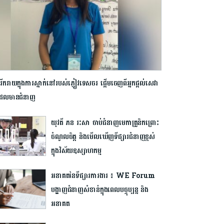
ីករាយក្នុង​ការស្នាក់នៅរបស់ភ្ញៀវទេសចរ ផ្ដើមចេញពីអ្នកផ្ដល់សេវា
មដែលមានជំនាញ
យុវតី ភន រះសា ចាប់ជំនាញមេកាត្រូនិកព្រោះ
ចំណូលចិត្ត និងមើលឃើញទីផ្សារជំនាញខ្ពស់
ក្នុងវិស័យឧស្សាហកម្ម
អនាគតនៃទីផ្សារការងារ ៖ WE Forum
បង្ហាញជំនាញសំខាន់ក្នុងពេលបច្ចុប្បន្ន និង
អនាគត