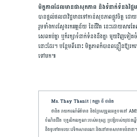
មិត្តភាព​ដែលមាន​ផាសុកភាព និង​ទំនាក់ទំនង​វិជ្ជ
បាន​ផ្តល់​ផលជាវិជ្ជមាន​ទៅកាន់​សុខភាព​ផ្លូវចិត្ត ដោយ​
រួមទាំងការ​ស្វែងរក​អត្ថន័យ នៃជីវិត នេះដោយ​សារ​តែព
សេពគប់គ្នា ឬក៏​រក្សា​ទំនាក់ទំនង​នឹងគ្នា មួយវិញ​ទៀត​ចំណូ
នោះ​ដែរ។ បន្ថែម​ពីនោះ មិត្តភាព​ក៏បាន​ពន្លឿន​ឱ្យរកឃើញ​អ
ទៅមក៕
Ms. Thay Thanit | កញ្ញា ថី ថានិត
ថានិត រាយការណ៍ព័ត៌មាន និងប្រែសម្រួលអត្ថបទនៅ AMS-E
បំណិនជីវិត បុគ្គលិកលក្ខណៈរបស់មនុស្ស ប្រវត្តិរបស់យុវជនឆ្នើមឬ
ដឹងទូទៅតាមរយៈវេទិកាសាធារណៈនិងនៅតាមសហគមន៍នានា