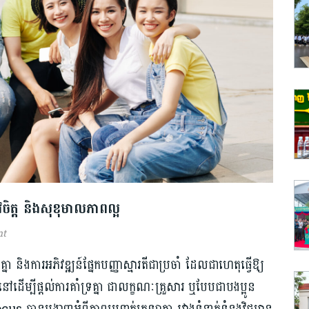
ូវចិត្ត និងសុខុមាលភាពល្អ
nt
្នា និង​ការអភិវឌ្ឍន៍​ផ្នែក​បញ្ញា​ស្មារតី​ជាប្រចាំ ដែល​ជាហេតុ​ធ្វើ​ឱ្យ​
នៅ​ដើម្បីផ្តល់​ការគាំទ្រគ្នា ជា​លក្ខណៈ​គ្រួសារ​ ឬបែប​ជាបងប្អូន