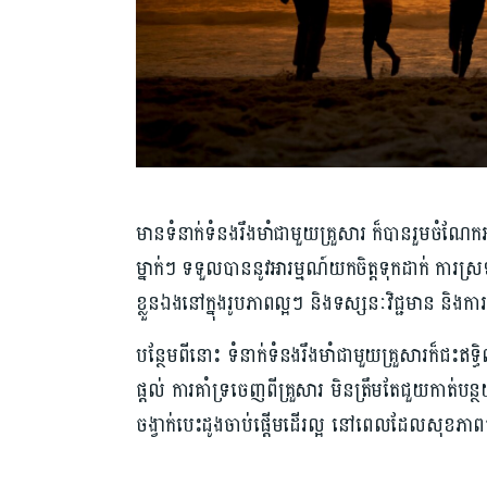
មាន​ទំនាក់ទំនង​រឹងមាំ​ជាមួយគ្រួសារ ក៏បាន​រួមចំណែក​អភ
ម្នាក់ៗ ទទួល​បាន​នូវអារម្មណ៍​យកចិត្តទុកដាក់ ការ​ស
ខ្លួនឯង​នៅក្នុងរូបភាព​ល្អៗ និង​ទស្សនៈវិជ្ជមាន និង​កា
បន្ថែម​ពីនោះ ទំនាក់ទំនង​រឹងមាំ​ជាមួយ​គ្រួសារ​ក៏ជះឥ
ផ្តល់ ការ​គាំទ្រ​ចេញពីគ្រួសារ មិនត្រឹម​តែ​ជួយកាត់​បន្
ចង្វាក់​បេះដូង​ចាប់ផ្តើម​ដើរល្អ នៅពេល​ដែលសុខភាព​ផ្ល