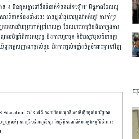
មាន ៖
មិនខុសគ្នា​ទៅនឹង​ទំនាក់ទំនង​ដទៃឡើយ មិត្ត​ភាព​ដែល​ល្អ
សារទំនាក់ទំនង​ទាំងនេះ បាន​ផ្តល់នូវ​អារម្មណ៍​កក់ក្តៅ ការគាំទ្រ
ួកគេមាន​វ័យប្រហាក់​ប្រហែលគ្នា ​ដែលជា​ហេតុមិនពិបាក​ក្នុងការ​
ល​ចិត្ត​អំពីការ​កម្សាន្ត​ និង​ការ​ហូបចុក ក៏មិន​សូវខុស​ជំនាន់​គ្នា
ត្តសញ្ញាណ​ផ្ទាល់ខ្លួន​ និង​ការ​ផ្តល់​កម្លាំងចិត្ត​ចំពោះ​គ្នាទៅវិញ​
យុ
ducation ទាក់ទងអំពី ការអប់រំកុមារតូចនិងការចិញ្ចឹមកូនបែបវិជ្ជមាន
បុគ្គលគំរូ ការជ្រើសជំនាញសិក្សា និងព្រឹត្តិការណ៍ព័ត៌មាន​ក្នុងកម្មវិធីចំណេះ
៕