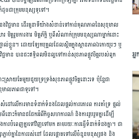
ន​បង្ហាញ​អំពី​ភាព​ប្រទាក់ក្រឡា​គ្នា រវាង​ទំនាក់ទំនង​វិជ្ជមាន​
ក៏ដូចជា​ក្រុម​មនុស្ស​ទូទៅ។
នង​វិជ្ជមាន ដើរតួនាទី​យ៉ាងសំខាន់​ទៅកាន់​គុណភាព​នៃ​សុខុមាល
ារ មិត្តរួមការងារ មិត្តភ័ក្ដិ ឬពី​សំណាក់​ក្រុម​មនុស្ស​ណាម្នាក់​នោះ
ត្ត​ផ្ទាល់ខ្លួន។ ដោយ​ឡែក​បុគ្គលដែល​ស្ថិត​ក្នុង​ស្ថានភាព​ឯកោ​យូរៗ ឬ
អ្
អវិជ្ជមាន​ បាន​ជះឥទ្ធិពល​មិនល្អទៅ​កាន់សុខភាព​ផ្លូវចិត្ត​របស់​ពួក
្រាយ​តែមួយ​ជួយ​ទ្រទ្រង់​សុខភាព​ផ្លូវចិត្ត​នោះទេ ប៉ុន្តែ​ជា​
ា​សុខុមាល​ភាព​ជាទូទៅ។
ាន​សំដៅលើការ​មានទំនាក់ទំនង​ដែលផ្តល់​ការគោរព ការ​គាំទ្រ ផ្តល់​
ីនោះ​ក៏មាន​ជជែក​អំពី​កិច្ច​សហការណ៍ និងការ​រួបរួម​គ្នា​ដើម្បី​
​ការបំពេញ​គ្នាទៅវិញ​ទៅមក តាមរយៈ​ការ​ធ្វើទំនាក់ទំនងគ្នា។ ជា
ផ្សាភ្ជាប់គ្នា​នៃការ​រស់នៅ ដែល​ផ្តោតទៅ​លើ​ចំនួន​មនុស្ស​ផង និង​