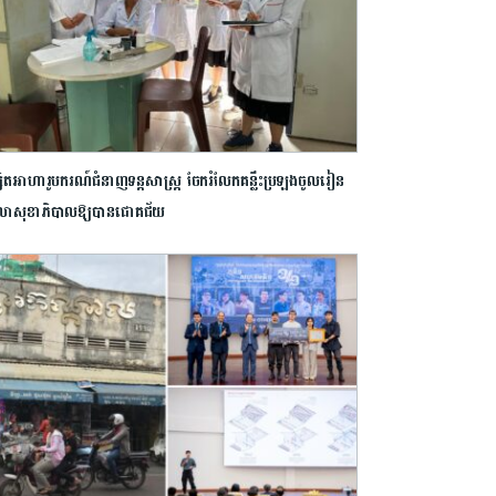
្សិតអាហារូបករណ៍ជំនាញទន្តសាស្ត្រ ចែករំលែកគន្លឹះប្រឡងចូលរៀន
ាសុខាភិបាលឱ្យបានជោគជ័យ