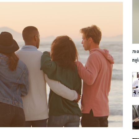
ភាពរ
កម្