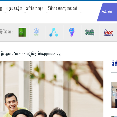
ាញ
យុវជនឆ្នើម
អប់រំកុមារតូច
ព័ត៌មានអាហារូបករណ៍
អនាគត
Sear
ឌីជីថល:
គន្លឹះឆ្ពោះទៅរកសុខភាពផ្លូវចិត្ត និងសុខុមាលភាពល្អ
ព័