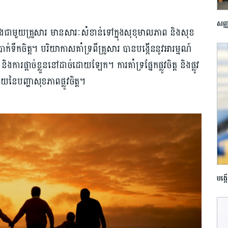
សញ្ញ
នង​ជាមួយគ្រួសារ មានសារៈ​សំខាន់​ទៅក្នុង​សុខុមាលភាព និង​សុខ
បាក់ទឹកចិត្ត។ បរិយាកាស​គាំទ្រពីគ្រួសារ បានបង្កើន​នូវ​អារម្មណ៍​
ការ​ផ្តាច់ខ្លួន​នៅដាច់​ដោយឡែក។ ការគាំទ្រ​ផ្នែក​ផ្លូវចិត្ត និង​ផ្លូវ
័យ​នៃបញ្ហា​សុខភាព​ផ្លូវចិត្ត។
បង្ក