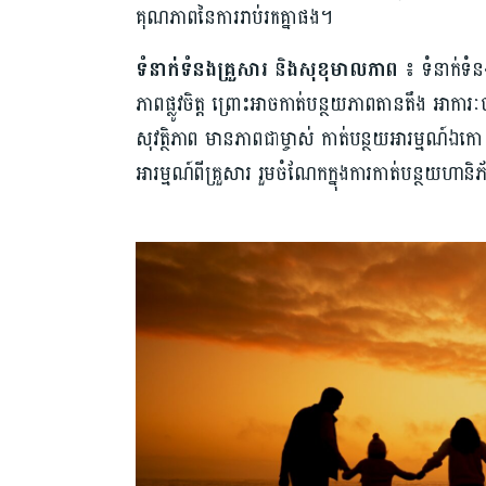
គុណភាព​នៃការ​រាប់រក​គ្នាផង។
ទំនាក់ទំនង​គ្រួសារ និងសុខុមាលភាព​ ៖
ទំនាក់ទំ
ភាព​ផ្លូវចិត្ត ព្រោះ​អាច​កាត់បន្ថយ​ភាពតានតឹង អាការៈ​
សុវត្ថិភាព មានភាព​ជាម្ចាស់ កាត់បន្ថយ​អារម្មណ៍​ឯកោ និង​
អារម្មណ៍​ពីគ្រួសារ រួម​ចំណែក​ក្នុងការ​កាត់បន្ថយ​ហានិភ