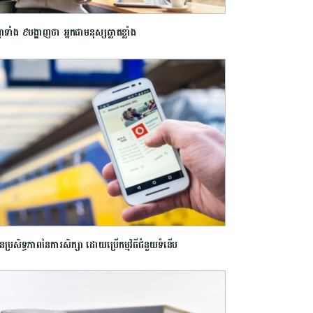
ាទាំង ៩បង្ហាញថា អ្នកជាមនុស្សឆ្លាតខ្លាំង
ើនប្រសិទ្ធភាពនៃការសិក្សា ដោយ​ប្រើកម្មវិធីជំនួយទំនើប