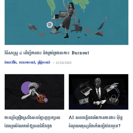
វិធីសាស្រ្ត ៤ ​ដើម្បី​ការពារ និងគ្រប់គ្រង​អាការៈ Burnout
,
,
ចំណេះជីវិត
បទយកការណ៍
ព្រឹត្តិការណ៍
• 13/04/2026
ការ​ប្រើគ្រឿង​ស្រវឹង​អាចបំផ្លាញ​ខួរក្បាល
AI អាចបង្កើនផលិតភាពការងារ ប៉ុន្តែ
ដែល​រួមចំណែក​នាំឱ្យ​មាន​ជំងឺ​វង្វេង
ចំណូលមនុស្សនឹងកើនឡើងដែរឬទេ?