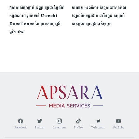
ឱកាសសិក្សាថ្នាក់បរិញ្ញាបត្រជាន់ខ្ពស់ពី
អាហារូបករណ៍តាមនិទ្ទេសនៅសាកល
កម្មវិធីអាហារូបករណ៍ Utrecht
វិទ្យាល័យអន្តរជាតិ ផារ៉ាហ្គន សម្រាប់
Excellence នៃប្រទេសហូឡង់
សិស្សទើបប្រឡងបាក់ឌុបរួច
ឆ្នាំ២០២៤
Facebook
Twitter
Instagram
TikTok
Telegram
YouTube