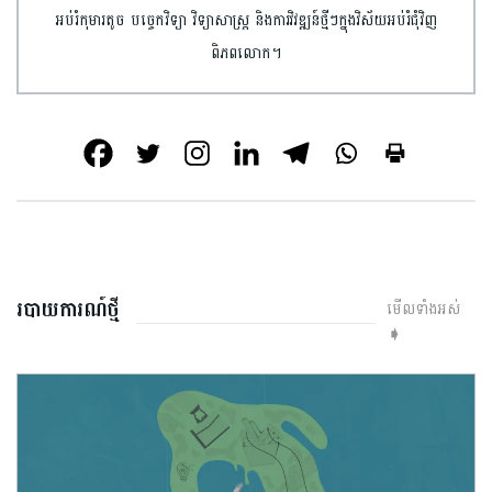
អប់រំកុមារតូច បច្ចេកវិទ្យា វិទ្យាសាស្ត្រ និងការវិវឌ្ឍន៍ថ្មីៗក្នុងវិស័យអប់រំជុំវិញ
ពិភពលោក។
របាយការណ៍ថ្មី
មើលទាំងអស់
➧