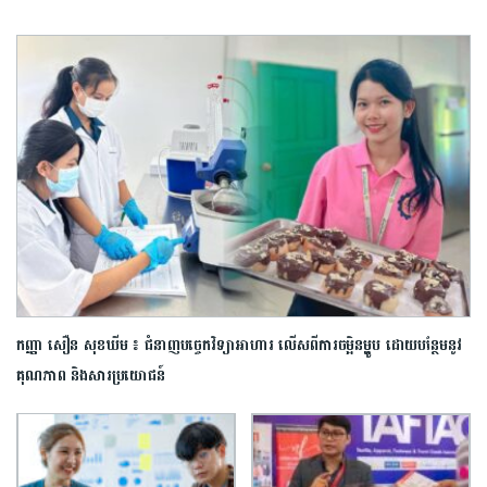
កញ្ញា សឿន សុខឃីម ៖ ជំនាញបច្ចេកវិទ្យាអាហារ លើសពីការចម្អិនម្ហូប ដោយបន្ថែមនូវ
គុណភាព និងសារប្រយោជន៍