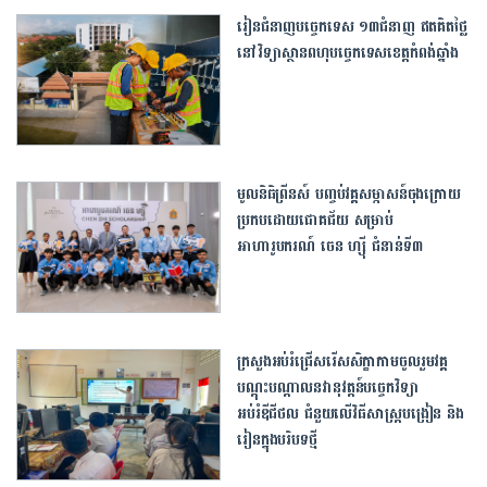
រៀន​ជំនាញ​បច្ចេកទេស​ ​១៣​ជំនាញ​ ​ឥត​គិត​ថ្លៃ​
​នៅ​វិទ្យាស្ថាន​ពហុ​បច្ចេកទេស​ខេត្ត​កំពង់ឆ្នាំង​
មូលនិធិព្រីនស៍ បញ្ចប់វគ្គសម្ភាសន៍ចុងក្រោយ
ប្រកបដោយជោគជ័យ សម្រាប់
អាហារូបករណ៍ ចេន ហ្ស៊ី ជំនាន់ទី៣
ក្រសួងអប់រំជ្រើសរើស​សិក្ខាកាម​ចូលរួមវគ្គ​
បណ្តុះបណ្តាល​​នវានុវត្តន៍​បច្ចេកវិទ្យា
អប់រំឌីជីថល ជំនួយ​លើ​វិធីសាស្រ្ត​បង្រៀន និង​
រៀន​ក្នុង​បរិបទថ្មី