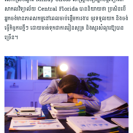
សាកលវិទ្យាល័យ Central Florida បាននិយាយថា ប្រសិនបើ
អ្នកចង់មានភាពសកម្មនៅពេលចាប់ផ្តើមការងារ ចូរទទួលយក និងចង់
ធ្វើកិច្ចការថ្មីៗ ដោយចាត់ទុកជាការរៀនសូត្រ និងសួរសំណួរឱ្យបាន
ច្រើន។