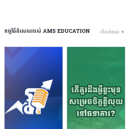
កម្មវិធីពិសេសរបស់ AMS EDUCATION
មើលទាំងអស់ ➧