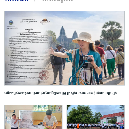
លើកកម្ពស់​សមត្ថភាព​ស្រាវជ្រាវ​បែប​វិទ្យាសាស្ត្រ​ ក្រសួង​ទេសចរណ៍​រៀបចំ​ចលនា​ប្រឡង​
ប្រណាំង​ស្នាដៃ​អត្ថបទ​ស្រាវជ្រាវ​ឆ្នើម​ក្នុង​វិស័យ​ទេសចរណ៍​ ​ឆ្នាំ​២០២៦​