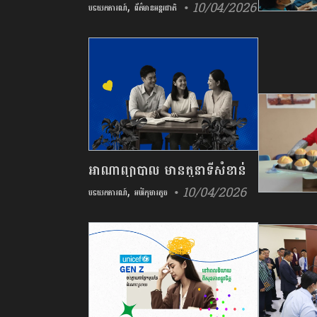
,
• 10/04/2026
ប៉ុន្តែចំណូលមនុស្សនឹងកើនឡើង
បទយកការណ៍
ព័ត៌មានអន្តរជាតិ
ដែរឬទេ?
អាណាព្យាបាល មានតួនាទីសំខាន់
,
• 10/04/2026
ក្នុងការអភិវឌ្ឍខួរក្បាល និងជំនាញ
បទយកការណ៍
អប់រំកុមារតូច
សង្គមរបស់កុមារ