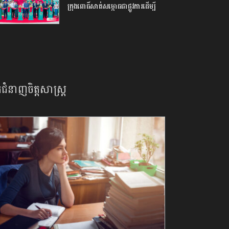
ក្រុង​ពោធិ៍សាត់​សម្ពោធ​ជា​ផ្លូវការ​​ដើម្បី​
បើក​ឱកាស​ដល់​យុវជន​កម្ពុជា​បន្ត​ការ​សិក្សា​
នៅ​ក្រៅ​ប្រទេស​
នកជំនាញចិត្តសាស្រ្ត