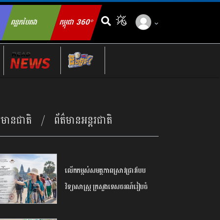
ពន្លកបៃតង
កម្ពុជា 360°
ch for:
ត៌មានជាតិ
ព័ត៌មានអន្តរជាតិ
លើកកម្ពស់​សមត្ថភាព​ស្រាវជ្រាវ​បែប​
វិទ្យាសាស្ត្រ​ ក្រសួង​ទេសចរណ៍​រៀបចំ​
ចលនា​ប្រឡង​ប្រណាំង​ស្នាដៃ​អត្ថបទ​
ស្រាវជ្រាវ​ឆ្នើម​ក្នុង​វិស័យ​ទេសចរណ៍​ ​ឆ្នាំ​