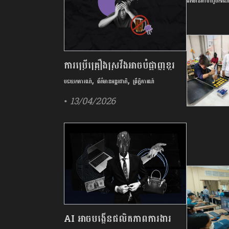
ព័ត៌មានអាហារូបករណ
ឱកាសសិក្សា
អភិវឌ្ឍន៍វិទ្យ
អាហារូបករណ
ការ​ប្រើគ្រឿង​ស្រវឹង​អាចបំផ្លាញ​ខួរ
,
,
ក្បាល ដែល​រួមចំណែក​នាំឱ្យ​មាន​ជំងឺ​
បទយកការណ៍
ព័ត៌មានអន្តរជាតិ
ព្រឹត្តិការណ៍
វង្វេង
• 13/04/2026
AI អាចបង្កើនផលិតភាពការងារ