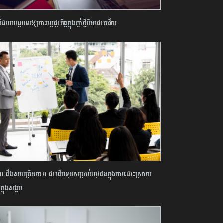
ាដែលបណ្តាលឱ្យការប្តេជ្ញាចិត្តក្នុងឆ្នាំថ្មីមិនជោគជ័យ
ះដឹងសហគ្រិនភាព ជាដើមទុន​សម្រាប់យុវជន​ក្នុង​ការ​ដោះ​ស្រាយ​
ាក្នុងសង្គម