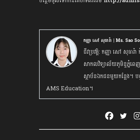
បន្ថែមចូលទៅកាន់គេហទំព័រដើម
http://admis
កញ្ញា សៅ សុធារ៉ា | Ms. Sao S
ជីវប្រវត្តិ: កញ្ញា សៅ សុធារ៉
សាកលវិទ្យាល័យភូមិន្ទភ្នំពេ
ស្ថាប័នឯកជនមួយកន្លែង។ បច្ចុ
AMS Education។