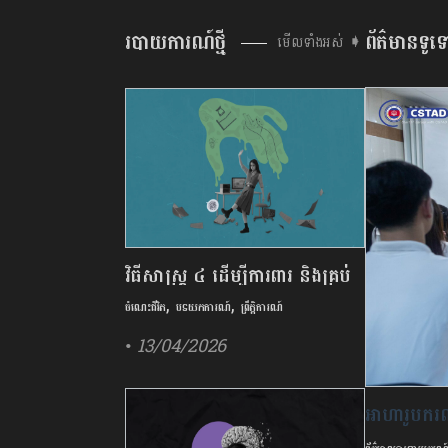
របាយការណ៍ថ្មី
ព័ត៌មានទូទ
មើលទាំងអស់ ➧
វិធីសាស្រ្ត ៤ ​ដើម្បី​ការពារ និងគ្រប់
,
,
គ្រង​អាការៈ Burnout
ចំណេះជីវិត
បទយកការណ៍
ព្រឹត្តិការណ៍
• 13/04/2026
អាហារូបករណ៍
និងបច្ចេកវិទ