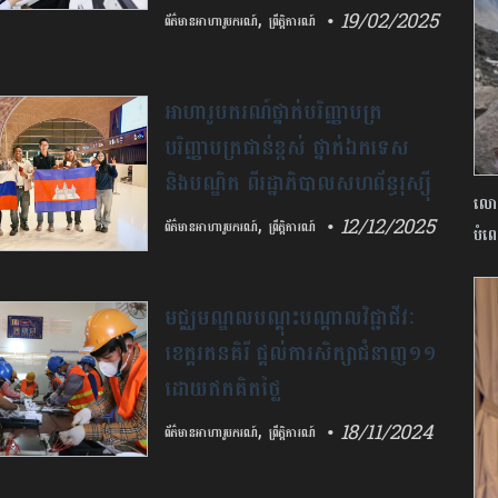
,
• 19/02/2025
ព័ត៌មានអាហារូបករណ៍
ព្រឹត្តិការណ៍
សាកលលវិទ្យាល័យវិទ្យាសាស្ត្រ
សុខាភិបាល នឹងធ្វើការជ្រើសរើសនិស្សិត
អាហារូបករណ៍ថ្នាក់បរិញ្ញាបត្រ
ចូលសិក្សាថ្នាក់បរិញ្ញាបត្រចក្ខុ
បរិញ្ញាបត្រជាន់ខ្ពស់ ថ្នាក់ឯកទេស
គិលានុបដ្ឋាក ជំនាន់ទី៩ ចំនួន៥០នាក់
និង​បណ្ឌិត ពីរដ្ឋាភិបាល​សហព័ន្ធរុស្ស៊ី
លោក
ដោយក្នុងនោះនឹងផ្ដល់អាហារូបករណ៍
,
• 12/12/2025
ព័ត៌មានអាហារូបករណ៍
ព្រឹត្តិការណ៍
បំព
ចំនួន៥កន្លែងពីកម្មវិធីអាហារូបករណ៍
រដ្ឋាភិបាល​នៃសហព័ន្ធរុស្ស៊ី បានប្រកាស​
The Fred Hollows
ផ្តល់អាហារូបករណ៍​ចំនួន ៤០-៦០កន្លែង
មជ្ឈមណ្ឌល​បណ្ដុះបណ្ដាល​វិជ្ជាជីវៈ​
Foundation...
ដល់​សិស្ស​និស្សិត និង​មន្រ្តីរាជការ​កម្ពុជា
ខេត្ត​រតនគិរី ផ្តល់​ការ​សិក្សា​ជំនាញ១១
ដើម្បី​ទៅ​បន្ត​ការ​សិក្សា​ថ្នាក់បរិញ្ញាបត្រ
ដោយ​ឥតគិតថ្លៃ
បរិញ្ញាបត្រ​ឯកទេស (Specialist)
,
• 18/11/2024
ព័ត៌មានអាហារូបករណ៍
ព្រឹត្តិការណ៍
បរិញ្ញាបត្រជាន់ខ្ពស់...
មជ្ឈមណ្ឌល​បណ្ដុះបណ្ដាល​វិជ្ជាជីវៈ​ខេត្ត​