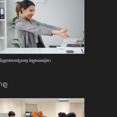
ឹះ​ជំរុញ​រាងកាយ​ឱ្យ​សកម្ម អំឡុង​ពេល​ធ្វើការ
នាញ