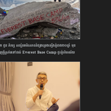
 ជួន ភិរម្យ សន្សំបទពិសោធន៍ផ្សងព្រេងឡើងភ្នំជាង២០ឆ្នាំ មុន
េញក្ដីស្រមៃទៅដល់ Everest Base Camp ជួរភ្នំហិមាល័យ