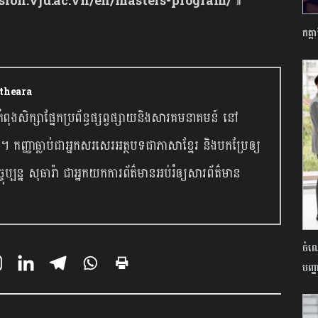
sion.vju.ac.vn/en/masters-program/
៕
កត្ត
otheara
ា កំពុងសិក្សាផ្នែកប្រព័ន្ធផ្សព្វផ្សាយនិងសារគមនាគមន៍ នៅ
ញ។ កញ្ញាធ្លាប់ជាអ្នកសរសេរអត្ថបទជាភាសាខ្មែរ និងបកប្រែឲ្យ
ប្បន្ន សុធារ៉ា ជាអ្នកយកការព័ត៌មានអប់រំឲ្យសារព័ត៌មាន
ចំណេ
បញ្ហ