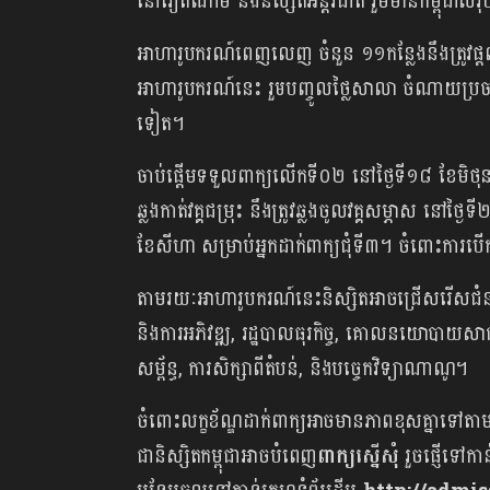
នៅវៀតណាម និងនិស្សិតអន្តរជាតិ រួមមានកម្ពុជាសរ
អាហារូបករណ៍ពេញលេញ ចំនួន ១១កន្លែងនឹងត្រូវផ្ដល់
អាហារូបករណ៍នេះ រួមបញ្ចូលថ្លៃសាលា ចំណាយប្រចា
ទៀត។
ចាប់ផ្ដើមទទួលពាក្យលើកទី០២ នៅថ្ងៃទី១៨ ខែមិថ
ឆ្លងកាត់វគ្គជម្រុះ នឹងត្រូវឆ្លងចូលវគ្គសម្ភាស នៅថ្
ខែសីហា សម្រាប់អ្នកដាក់ពាក្យជុំទី៣។ ចំពោះកា
តាមរយៈអាហារូបករណ៍នេះនិស្សិតអាចជ្រើសរើសជំនា
និងការអភិវឌ្ឍ, រដ្ឋបាលធុរកិច្ច, គោលនយោបាយសាធារណៈ
សម្ព័ន្ធ, ការសិក្សាពីតំបន់, និងបច្ចេកវិទ្យាណាណូ។
ចំពោះលក្ខខ័ណ្ឌដាក់ពាក្យអាចមានភាពខុសគ្នាទៅតាម
ជានិស្សិតកម្ពុជាអាចបំពេញ
ពាក្យស្នើសុំ
រួចផ្ញើទៅកា