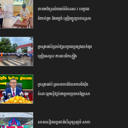
២០២៦​
នាយក​វិទ្យាល័យ​អប់រំ​ពិសេស​ ​៖ ​បេក្ខជន​
ពិការ​ភ្នែក​ និង​គថ្លង់​ ត្រៀមខ្លួន​រួច​ជាស្រេច​
សម្រាប់​ប្រឡង​បាក់ឌុប ​ដោយ​បន្ត​តស៊ូ​មិន​
បោះបង់​
ក្រសួង​អប់រំ​ប្រាប់​ឱ្យ​បេក្ខជន​ប្រឡង​បាក់ឌុប​
ត្រៀម​សម្ភារៈ​ការពារ​ទឹកភ្លៀង​
ក្រសួង​អប់រំ ​ព្រមាន​ចាត់​វិធានការ​តឹងរ៉ឹង​
ចំពោះ​អ្នក​ធ្វើឱ្យ​បែកធ្លាយ​ប្រធាន​វិញ្ញាសា​
បាក់ឌុប ​អាច​ឈានដល់​ការ​បណ្តេញ​ចេញ​
ពី​ក្របខណ្ឌ​
សាលារៀន​អន្តរជាតិ​វ៉េស្ទឡាញន៍​ ​សាខា​