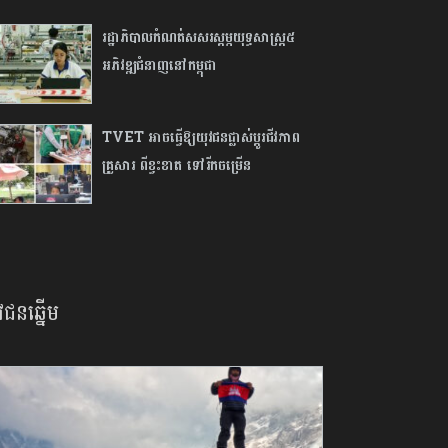
រដ្ឋាភិបាលកំណត់សសរស្ដម្ភយុទ្ធសាស្ត្រ៥
អភិវឌ្ឍជំនាញនៅកម្ពុជា
TVET អាចធ្វើ​ឱ្យ​យុវជនផ្លាស់ប្តូរជីវភាព
គ្រួសារ ពីខ្វះខាត ទៅរីកចម្រើន
វជនឆ្នើម