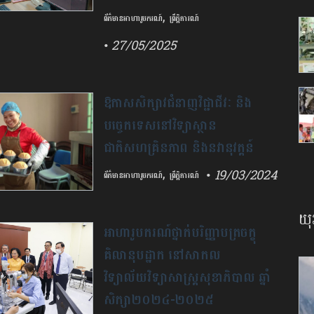
,
ព័ត៌មានអាហារូបករណ៍
ព្រឹត្តិការណ៍
• 27/05/2025
វិទ្យាស្ថានពហុច្ចេកទេស
ភូមិភាគតេជោសែនសៀមរាប កំពុង
ឱកាសសិក្សាវជំនាញវិជ្ជាជីវៈ និង
ប្រកាសជ្រើសរើស យុវជន និង
បច្ចេកទេសនៅវិទ្យាស្ថាន
សាធារណជនចូលសិក្សាជំនាញវិជ្ជាជីវៈ
ជាតិសហគ្រិនភាព និងនវានុវត្តន៍
ដោយឥតគិតថ្លៃសម្រាប់វគ្គសិក្សាថ្មី។
,
• 19/03/2024
ព័ត៌មានអាហារូបករណ៍
ព្រឹត្តិការណ៍
វិទ្យាស្ថានជាតិសហគ្រិនភាព និងនវានុ
យុ
វត្តន៍ប្រកាសជ្រើសរើសបេក្ខជនសិក្សា
អាហារូបករណ៍ថ្នាក់បរិញ្ញាបត្រចក្ខុ
វគ្គបណ្តុះបណ្តាលជំនាញវិជ្ជាជីវៈ និង
គិលានុបដ្ឋាក នៅសាកល
បច្ចេកទេស (១,៥ លាននាក់)។ អាហា...
វិទ្យាល័យវិទ្យាសាស្ត្រសុខាភិបាល ឆ្នាំ
សិក្សា២០២៤-២០២៥