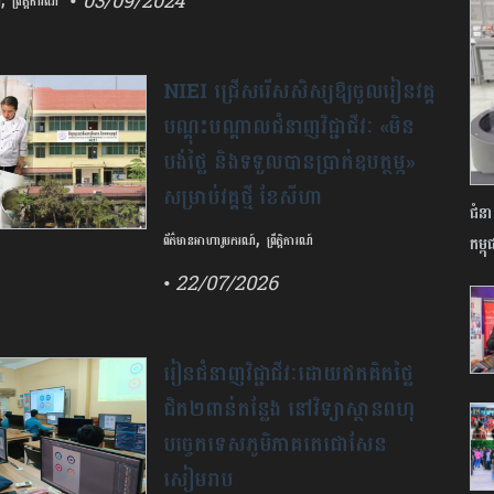
• 03/09/2024
៍
ព្រឹត្តិការណ៍
អាហារូបករណ៍រយៈពេល២ខែផ្នែកបច្ចេកវិទ្យានៅមជ្ឈមណ្ឌល
ាសាស្ត្រ និងបច្ចេកវិទ្យាកម្រិតខ្ពស់ចំនួន៦០កន្លែង នៃកម្មវិធី
NIEI​ ​​ជ្រើសរើស​សិស្ស​ឱ្យ​ចូល​រៀន​វគ្គ​
៍ព័ត៌មានវិទ្យា Pre University ជំនាន់ទី២។
បណ្តុះបណ្តាល​ជំនាញ​វិជ្ជាជីវៈ​ «​មិន​
បង់​ថ្លៃ​ ​និង​ទទួលបាន​ប្រាក់​ឧបត្ថម្ភ​» ​
សម្រាប់​វគ្គ​ថ្មី ​ខែសីហា​
ជំនាញ
,
កម្ពុជ
ព័ត៌មានអាហារូបករណ៍
ព្រឹត្តិការណ៍
• 22/07/2026
​វិទ្យាស្ថាន​ជាតិ​សហគ្រិន​ភាព​ និង​ន​វានុ
វត្តន៍​ (​NIEI​) ​កំពុង​ប្រកាស​ជ្រើសរើស​
រៀនជំនាញវិជ្ជាជីវៈដោយឥតគិតថ្លៃ
សិស្ស​-​និស្សិត​ ​និង​ប្រជាពលរដ្ឋ​ឱ្យ​ចូល​
ជិត២ពាន់កន្លែង នៅវិទ្យាស្ថានពហុ
រៀន​វគ្គ​បណ្តុះបណ្តាល​ជំនាញ​វិជ្ជាជីវៈ​
បច្ចេកទេសភូមិភាគតេជោសែន
និង​បច្ចេកទេស ​(​C​1​ ​-​1.5​M​)
សៀមរាប