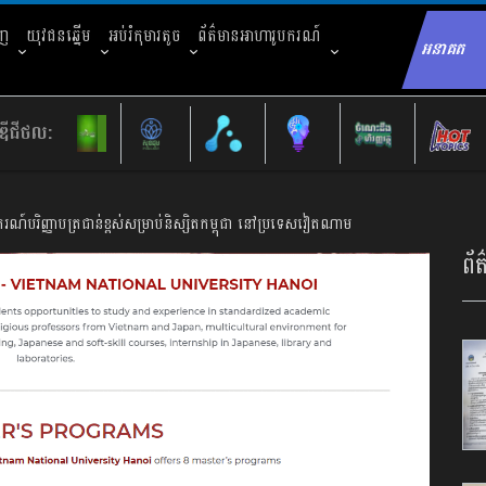
ាញ
យុវជនឆ្នើម
អប់រំកុមារតូច
ព័ត៌មានអាហារូបករណ៍
អនាគត
Sear
ឌីជីថល:
រណ៍បរិញ្ញាបត្រជាន់ខ្ពស់សម្រាប់និស្សិតកម្ពុជា នៅប្រទេសវៀតណាម
ព័