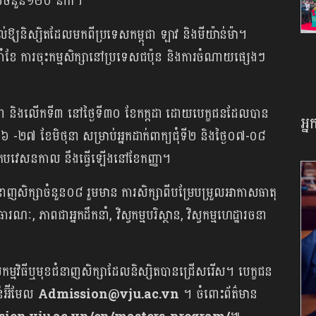
ុបចំនួន១២០ នាក់។
ឱ្យនិស្សិតដែលមកពីប្រទេសកម្ពុជា ឡាវ និងមីយ៉ាន់ម៉ា។
ំខែ ការចុះកម្មសិក្សានៅប្រទេសជប៉ុន និងការចំណាយផ្សេងៗ
ុនា និងលើកទី៣ នៅថ្ងៃទី៣០ ខែកក្កដា ដោយបេក្ខជនដែលបាន
អ្
ងៃទី២៦ -២៧ ខែមិថុនា សម្រាប់អ្នកដាក់ពាក្យជុំទី២ និងថ្ងៃ០៧-០៨
របើកបវេសនកាល នឹងធ្វើឡើងនៅខែកញ្ញា។
ញសិក្សាចំនួន០៨ រួមមាន ការសិក្សាពីបម្រែបម្រួលអាកាសធាតុ
, ភាពជាអ្នកដឹកនាំ, វិស្វកម្មបរិស្ថាន, វិស្វកម្មហេដ្ឋារចនា
កម្មវិធីឬមុខជំនាញសិក្សាដែលនិស្សិតបានជ្រើសរើស។ បេក្ខជន
ន់អ៊ីមែល
Admission@vju.ac.vn
។ ចំពោះព័ត៌មាន