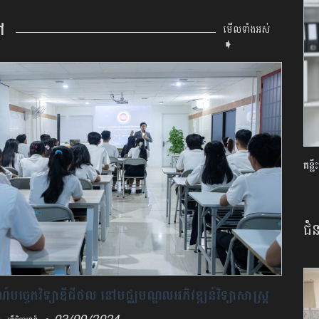
ៅ
មើលទាំងអស់
➧
គន្ល
ជំ
បច្ចេកវិទ្យាឌីជីថល នៅមជ្ឈមណ្ឌលអភិវឌ្ឍន៍វិទ្យាសាស្ត្រ
្យាកម្រិតខ្ពស់ចំនួន៦០កន្លែង
,