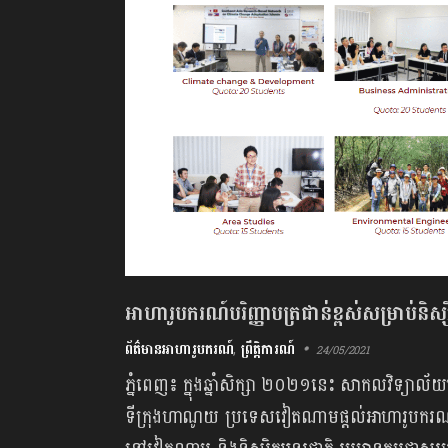
អាហារូបករណ៍បរិញ្ញាបត្រជាន់ខ្ពស់សម្រាប់ន
ព័ត៌មានអាហារូបករណ៍
,
ព្រឹត្តិការណ៍
24/05/2021
ភ្នំពេញ៖ ក្នុងឆ្នាំសិក្សា ២០២១​​នេះ សាកលវ
ទីក្រុងហាណូយ ប្រទេសវៀតណាម​ផ្ដល់អាហារូបករណ៍ថ្ន