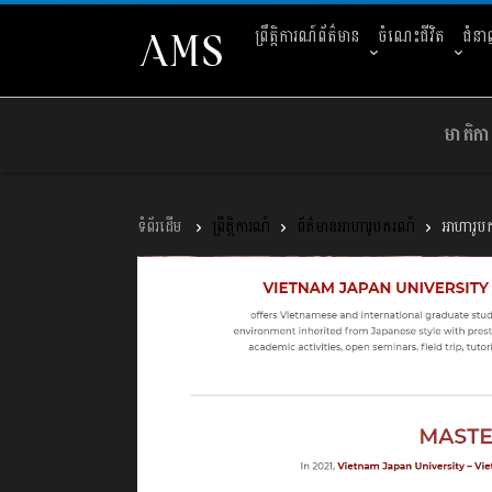
ព្រឹត្តិការណ៍ព័ត៌មាន
ចំណេះជីវិត
ជំន
មាតិកា
ព្រឹត្តិការណ៍
ព័ត៌មានអាហារូបករណ៍
អាហារូបក