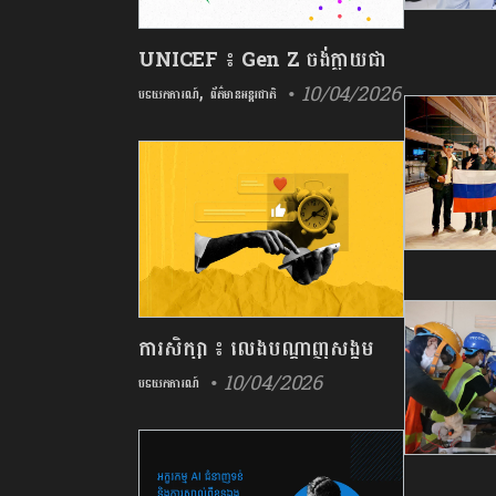
UNICEF ៖ Gen Z ចង់ក្លាយ​ជា​
,
• 10/04/2026
ផ្នែក​មួយ​នៃ​ដំណោះស្រាយ​នៅ​ពេល​
បទយកការណ៍
ព័ត៌មានអន្តរជាតិ
និយាយ​ពីសុខភាព​ផ្លូវចិត្ត
ការសិក្សា ៖ លេងបណ្ដាញសង្គម
• 10/04/2026
លើស៣ម៉ោងក្នុងមួយថ្ងៃ ប្រឈម
បទយកការណ៍
នឹងហានិភ័យជំងឺថប់បារម្ភ និងការ
បាក់ទឹកចិត្តខ្ពស់