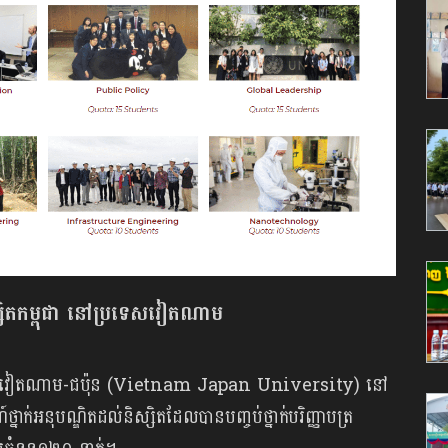
ិស្សិតកម្ពុជា នៅប្រទេសវៀតណាម
ិទ្យាល័យវៀតណាម-ជប៉ុន (Vietnam Japan University) នៅ
ាក់អនុបណ្ឌិតដល់និស្សិតដែលបានបញ្ចប់ថ្នាក់បរិញ្ញាបត្រ