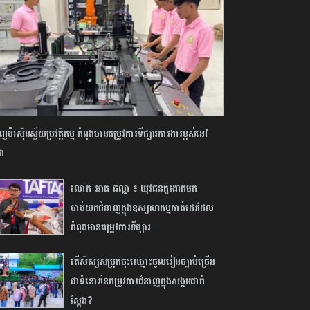
​ម៉ាស៊ីន​ស្វ័យប្រវត្តិកម្ម​ ​កំពុង​មាន​តម្រូវការទីផ្សារការងារ​ខ្ពស់​នៅ​
ា​
លោក អាត ផល្លា ៖ យុវជនគួរងាកមក
ចាប់យកជំនាញក្នុងឧស្សាហកម្មកាត់ដេរដែល
កំពុងមានតម្រូវការទីផ្សារ
តើសិស្សសម្រុកចុះឈ្មោះចូលរៀនច្បាប់ច្រើន
ជាទំនោរនៃតម្រូវការជំនាញក្នុងសង្គមជាក់
ស្តែង?