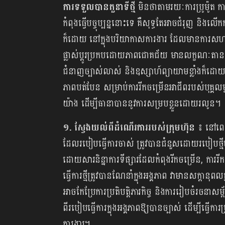
ការទទួលបានតួនាទីថ្មី
មិនថាតាមរយៈការប្រូម៉ូត កា
កំពុងធ្វើបច្ចុប្បន្ននោះទេ គឺសុទ្ធតែអាចជំរុញ និ
ក៏ដោយ នៅក្នុងបរិយាកាសការងារ ដែលមានការសហការគ្នា
ផ្លាស់ប្ដូរប្រកបដោយភាពជោគជ័យ មានលក្ខណៈតាន
ជំនាញច្បាស់លាស់ និងឧស្សាហ៍ព្យាយាមខ្លាំងក៏ដោយ។ ដូ
ភាពបត់បែន សម្រាប់ការរីកចម្រើនអាជីពរបស់បុគ្គលម
យ៉ាង ដើម្បីធានាបាននូវការសម្របខ្លួនដោយរលូន។
១. ស្វែងយល់ពីដំណើរការរបស់ក្រុមហ៊ុន ៖​
នៅពេល
ដែលរ​បៀបធ្វើការចាស់ ត្រូវបានជំនួសដោយរបៀ​បថ្ម
ដោយសារនិន្នាការទីផ្សារដែលកំពុងរីកចម្រើន, ការរ
ធ្វើការថ្មីត្រូវបានណែនាំក្នុងអង្គភាព វាមានសក្តាន
អាចកែប្រែការប្រតិបត្តិភារកិច្ច និងការរៀបចំរចនាសម្
ពីរបៀបធ្វើការក្នុងអង្គភាពឱ្យបានច្បាស់ ដើម្បីធ្វើ
ការងារ។