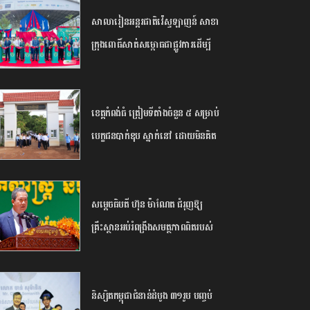
សាលារៀន​អន្តរជាតិ​វ៉េស្ទឡាញន៍​ ​សាខា​
ក្រុង​ពោធិ៍សាត់​សម្ពោធ​ជា​ផ្លូវការ​​ដើម្បី​
បើក​ឱកាស​ដល់​យុវជន​កម្ពុជា​បន្ត​ការ​សិក្សា​
នៅ​ក្រៅ​ប្រទេស​
ខេត្ត​កំពង់ធំ​ ត្រៀម​ទីតាំង​ចំនួន​ ​៥​ ​សម្រាប់​
បេក្ខជន​បាក់ឌុប ស្នាក់នៅ ​ដោយ​មិន​គិត​
ថ្លៃ​
សម្តេច​ធិបតី​ ហ៊ុន​ ​ម៉ាណែត ​ជំរុញ​ឱ្យ​
គ្រឹះស្ថាន​អប់រំ​ពង្រឹង​សមត្ថភាព​ពិត​របស់​
និស្សិត​ ​និង​ព្រមាន​ពី​ហានិភ័យ​នៃ​ការ​រៀន​
ពឹងផ្អែក​ទាំងស្រុង​លើ​ ​AI​
និស្សិត​កម្ពុជា​ជំនាន់​ដំបូង​ ​៣១​រូប​ ​បញ្ចប់​