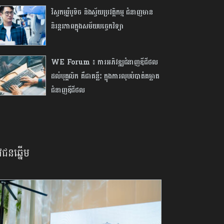
វិស្វកម្ម​រ៉ូបូទិច និង​ស្វ័យប្រវត្តិកម្ម ជំនាញ​មាន​
និរន្តរភាព​ក្នុង​សម័យ​បច្ចេកវិទ្យា
WE Forum ៖ ការអភិវឌ្ឍជំនាញឌីជីថល
ដល់បុគ្គលិក គឺជាគន្លឹះ ក្នុងការលុបបំបាត់គម្លាត
ជំនាញឌីជីថល
វជនឆ្នើម