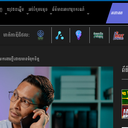
ាញ
យុវជនឆ្នើម
អប់រំកុមារតូច
ព័ត៌មានអាហារូបករណ៍
អនាគត
Sear
មាតិកាឌីជីថល:
ដើមការងារថ្មីដោយមានទំនុកចិត្ត
ព័