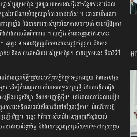
រផ្លាស់ប្ដូរក្រុមហ៊ុន ឬទទួលយកការងារថ្មីនៅកន្លែងការងារដែល
ងលើកកម្ពស់អាជីពរបស់បុគ្គលម្នាក់បានឆាប់រហ័ស ។ ទោះជាយ៉ាងណា
ខ្លាំង និងមានការផ្លាស់ប្ដូរបរិយាកាសជាប្រចាំ បានធ្វើឱ្យការ
តឹងជាងកាលពីអតីតកាល ។ សូម្បីតែចំពោះបុគ្គលដែលមាន
ច្នេះ ទាមទារឱ្យបុគ្គលិកមានការប្តេជ្ញាចិត្តខ្ពស់ និងមាន
អ្
្នាក់ៗ និងភាពជោគជ័យរបស់ក្រុមហ៊ុន។ ខាងក្រោមនេះ គឺជាវិធីបី
ដែលតួនាទីថ្មីត្រូវបានបង្កើតឡើងក្នុងអង្គភាពមួយ វាអាចទៅរួច
ីមួយ ដើម្បីបំពេញគោលបំណងយុទ្ធសាស្ត្រថ្មី ដែលបង្កើតឡើង
ីកចម្រើនបច្ចេកវិទ្យា និងបទបញ្ញាត្តិថ្មីៗ។ នៅពេលណាដែលរបៀប
ុពលក្នុងការជះឥទ្ធិពលដល់សីលធម៌នៅកន្លែងធ្វើការ។ ដំណើរការថ្មី
ព័ន្ធឡើងវិញ។ ដូច្នេះ វាពិតជាសំខាន់ដែលអ្នកត្រូវស្វែងយល់
ការប្រកបដោយទំនុកចិត្ត និងងាយស្រួលប្រាស្រ័យទាក់ទងជាមួយក្រុម