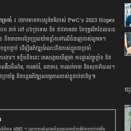
ាប្រចាំ ៖
យោងតាមការស្ទង់មតិរបស់ PwC’s 2023 Hopes
០០០ នាក់ នៅ ៤៦ប្រទេស និង ៥៨ភាគរយ នៃបុគ្គលិកដែលបាន
ុខ នឹងមានការប្រែប្រួលយ៉ាងខ្លាំងទៅលើជំនាញរបស់ពួកគេ។
ន្តបន្ទាប់ ដើម្បីអភិវឌ្ឍចំណេះដឹងរបស់ខ្លួនជាប្រចាំ
ងារ។ ទន្ទឹមនឹងនេះ គេសង្កេតឃើញថា ការផ្លាស់ប្ដូរខ្លាំង និង
ត្ថិភាពអ៊ីនធឺណិត, ការអប់រំ, ធនាគារ, ការលក់រាយ និងសុខាភិបាល។
រុងប្រយ័ត្ន និងបន្តអភិវឌ្ឍសមត្ថភាពរបស់ខ្លួជាប់ជានិច្ច៕
យុ
l
រព័ត៌មាន AMS ។ លោកមានចំណូលចិត្តសរសេរមាតិកាព័ត៌មានទាក់ទងនឹង