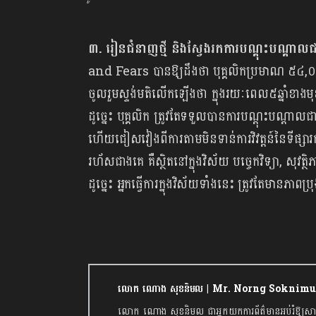
៣. រៀនជំនាញថ្មី និងស្វែងរកការបណ្ដុះបណ្ដាលជ
and Fears បានឱ្យដឹងថា បុគ្គលិកប្រមាណ ៥៤,
ចូលរួមស្ទង់មតិលើកឡើងថា ក្នុងរយៈពេល៥ឆ្នាំខាងម
ដូច្នេះ បុគ្គលិក ត្រូវតែទទួលបានការបណ្ដុះបណ្ដាលជាប
ហើយជៀសវៀងពីការតាមមិនទាន់ការវិវត្តន៍នៃទីផ្សារការ
រហ័សជាងគេ គឺស្ថិតនៅក្នុងវិស័យ បច្ចេកវិទ្យា, សុវ
ដូច្នេះ អ្នកធ្វើការក្នុងវិស័យទាំងនេះ ត្រូវតែមានភាពប្
លោក ណោង សុខនិមល | Mr. Norng Soknimu
លោក ណោង សុខនិមល ជាអ្នកយកការព័ត៌មានអប់រំឱ្យសា