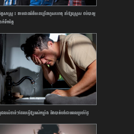
ចិត្តសាស្ត្រ ៖ តាមដានព័ត៌មានច្រើនហួសហេតុ នាំឱ្យស្ត្រេស ថប់បារម្ភ
ាក់ទឹកចិត្ត
ផលសំខាន់ៗដែលធ្វើឱ្យអស់កម្លាំង និងបាត់បង់ថាមពលប្រចាំថ្ងៃ