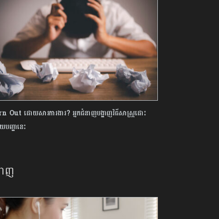
n Out ដោយសារការងារ? អ្នកជំនាញបង្ហាញវិធីសាស្ត្រដោះ
ាយបញ្ហានេះ
នាញ