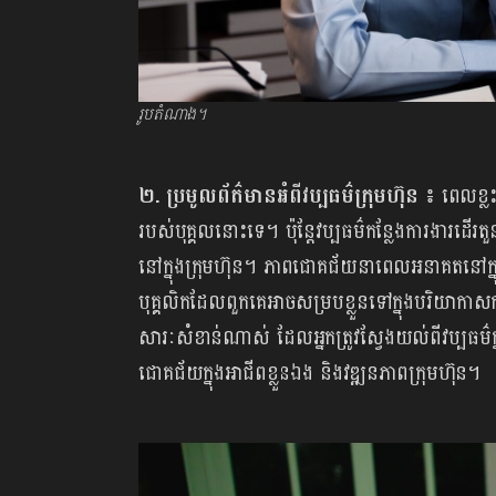
រូបតំណាង។
២. ប្រមូលព័ត៌មានអំពីវប្បធម៌ក្រុមហ៊ុន
៖ ពេលខ្លះ
របស់បុគ្គលនោះទេ។ ប៉ុន្តែវប្បធម៌កន្លែងការងារដ
នៅក្នុងក្រុមហ៊ុន។ ភាពជោគជ័យនាពេលអនាគតនៅក្ន
បុគ្គលិកដែលពួកគេអាចសម្របខ្លួនទៅក្នុងបរិយាកាសក
សារៈសំខាន់ណាស់ ដែលអ្នកត្រូវស្វែងយល់ពីវប្បធម៌ក្
ជោគជ័យក្នុងអាជីពខ្លួនឯង និងវឌ្ឍនភាពក្រុមហ៊ុន។