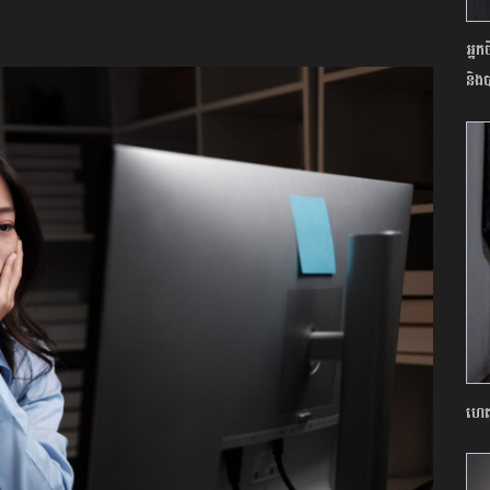
អ្នក
និងប
ហេតុ