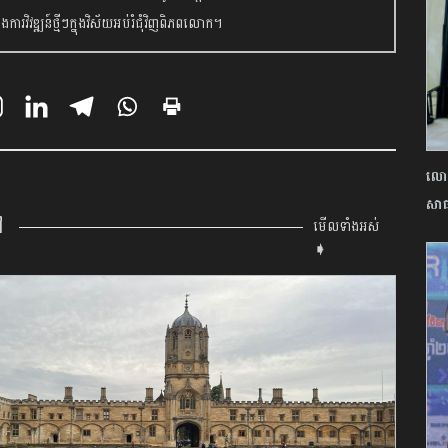
ងការវិវឌ្ឍន៍ថ្មីៗក្នុងវិស័យអប់រំជុំវិញពិភពលោក។
លោក
សាធ
ៅ
មើលទាំងអស់
➧