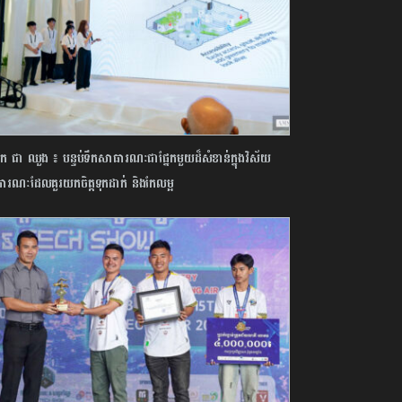
 ជា ឈួង ៖ បន្ទប់ទឹកសាធារណៈជាផ្នែកមួយដ៏សំខាន់ក្នុងវិស័យ
ារណៈដែលគួរយកចិត្តទុកដាក់ និងកែលម្អ