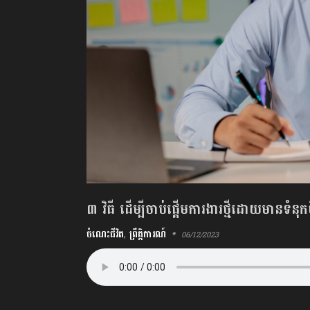
៣ វិធី ដើម្បីចាប់ផ្ដើមការងារថ្មីដោយមានទំនុកចិ
ចំណេះជីវិត
,
ព្រឹត្តិការណ៍
06/12/2023