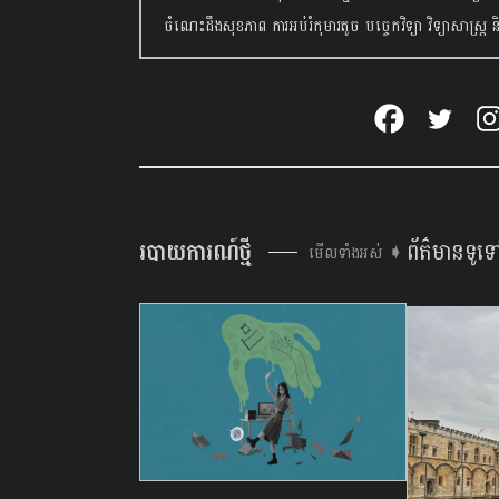
ចំណេះដឹងសុខភាព ការអប់រំកុមារតូច បច្ចេកវិទ្យា វិទ្យាសាស្ត្រ និ
របាយការណ៍ថ្មី
ព័ត៌មានទូទ
មើលទាំងអស់ ➧