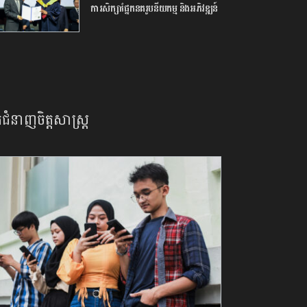
ការ​សិក្សា​ផ្នែក​នគរូបនីយកម្ម ​និង​អភិវឌ្ឍន៍​
ក្រុង​ ក្រោម​កិច្ចសហការ​ជាមួយ​សាកល
វិទ្យាល័យ​សេអ៊ូល​
នកជំនាញចិត្តសាស្រ្ត