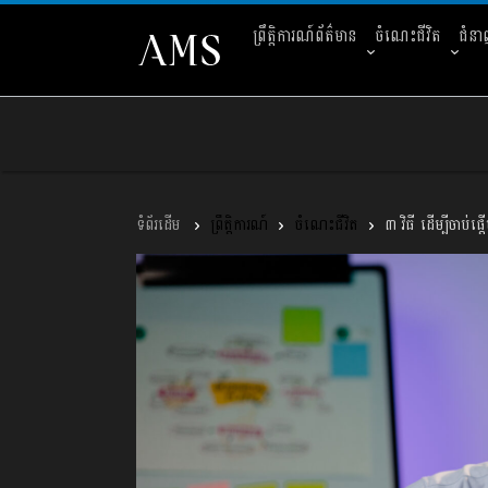
ព្រឹត្តិការណ៍ព័ត៌មាន
ចំណេះជីវិត
ជំន
ព្រឹត្តិការណ៍
ចំណេះជីវិត
៣ វិធី ដើម្បីចាប់ផ្