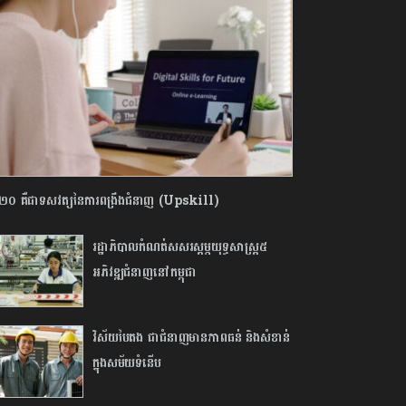
០ គឺជាទសវត្សនៃការពង្រឹងជំនាញ (Upskill)
រដ្ឋាភិបាលកំណត់សសរស្ដម្ភយុទ្ធសាស្ត្រ៥
អភិវឌ្ឍជំនាញនៅកម្ពុជា
វិស័យបៃតង ជាជំនាញមានភាពធន់ និងសំខាន់
ក្នុងសម័យទំនើប