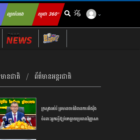
ពន្លកបៃតង
កម្ពុជា 360°
ch for:
ត៌មានជាតិ
ព័ត៌មានអន្តរជាតិ
ក្រសួង​អប់រំ ​ព្រមាន​ចាត់​វិធានការ​តឹងរ៉ឹង​
ចំពោះ​អ្នក​ធ្វើឱ្យ​បែកធ្លាយ​ប្រធាន​វិញ្ញាសា​
បាក់ឌុប ​អាច​ឈានដល់​ការ​បណ្តេញ​ចេញ​
ពី​ក្របខណ្ឌ​