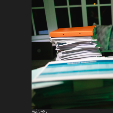
រូបតំណាង។