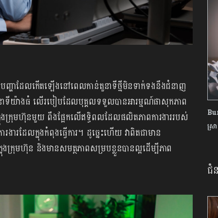
បញ្ហាដែលកើតឡើងនៅពេលកាន់តួនាទីថ្មីមិនទាក់ទងនឹងជំនាញ
ើរតួ​នាទីយ៉ាងធំ លើរបៀបដែលបុគ្គលទទួលបានអារម្មណ៍ផាសុកភាព
Bur
ុងក្រុមហ៊ុនមួយ ពឹងផ្អែកលើឥទ្ធិពលដែលផលិតភាពការងាររបស់
ស្រ
ារងារដែលក្នុងកំពុងធ្វើការ។ ដូច្នេះហើយ វាពិតជាមាន
នុងក្រុមហ៊ុន និងមានសមត្ថភាពសម្របខ្លួនបានល្អដើម្បីភាព
ជំ