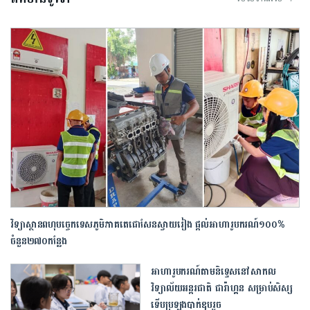
វិទ្យាស្ថានពហុបច្ចេកទេស​ភូមិភាគតេជោសែនស្វាយរៀង ផ្តល់អាហារូបករណ៍១០០%
ចំនួន២៧០កន្លែង
អាហារូបករណ៍តាមនិទ្ទេសនៅសាកល
វិទ្យាល័យអន្តរជាតិ ផារ៉ាហ្គន សម្រាប់សិស្ស
ទើបប្រឡងបាក់ឌុបរួច