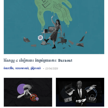
វិធីសាស្រ្ត ៤ ​ដើម្បី​ការពារ និងគ្រប់គ្រង​អាការៈ Burnout
,
,
ចំណេះជីវិត
បទយកការណ៍
ព្រឹត្តិការណ៍
• 13/04/2026