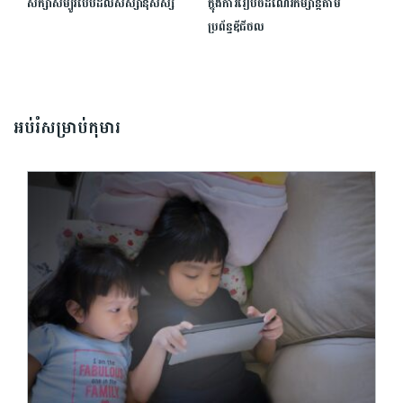
សិក្សាសម្បូរបែបដល់សិស្សានុសិស្ស
ក្នុងការរៀបចំដំណើរកម្សាន្តតាម
ប្រព័ន្ធឌីជីថល
អប់រំសម្រាប់កុមារ