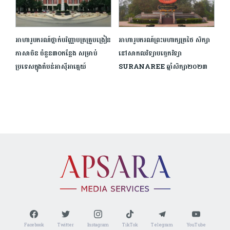
អាហារូបករណ៍ថ្នាក់បរិញ្ញាបត្រគ្រូបង្រៀន
អាហារូបករណ៍ព្រះមហាក្សត្រថៃ សិក្សា
ភាសាចិន ចំនួន៣០កន្លែង សម្រាប់
នៅសាកលវិទ្យាបច្ចេកវិទ្យា
ប្រទេសក្នុងតំបន់អាស៊ីអាគ្នេយ៍
SURANAREE ឆ្នាំសិក្សា២០២៣
Facebook
Twitter
Instagram
TikTok
Telegram
YouTube