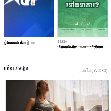
S2:E26
ខ្លាំងចាត់ចែង ជីវិតរៀបរយ
តើអ្នកគួរដឹងអ្វីខ្លះ មុនសម្រេចចិត្តខ្ចីលុយនៅធនាគារ?
ព័ត៌មានសង្ខេប
ប្រភេទវីដេអូ (VIDEO)