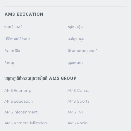
AMS EDUCATION
គណនី​របស់ខ្ញុំ
យុវជនឆ្នើម
ព្រឹត្តិការណ៍ព័ត៌មាន
អប់រំកុមារតូច
ចំណេះជីវិត
ព័ត៌មានអាហារូបករណ៍
ជំនាញ
ក្រុមការងារ
បណ្តាញព័ត៌មានផ្សេងៗទៀតពី AMS GROUP
AMS Economy
AMS Central
AMS Education
AMS Sports
AMS Infotainment
AMS TV11
AMS Khmer Civilization
AMS Radio