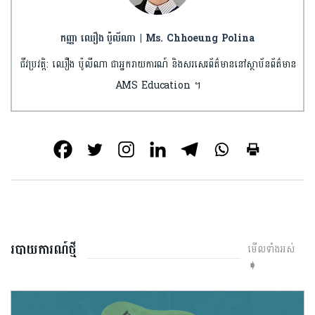
កញ្ញា ឈឿង ប៉ូលីណា | Ms. Chhoeung Polina
ជីវប្រវត្តិ: ឈឿង ប៉ូលីណា ជាអ្នករាយការណ៍ និងសរសេរព័ត៌មាននៅស្ថាប័នព័ត៌មាន
AMS Education ។
របាយការណ៍ថ្មី
មើលទាំងអស់
➧