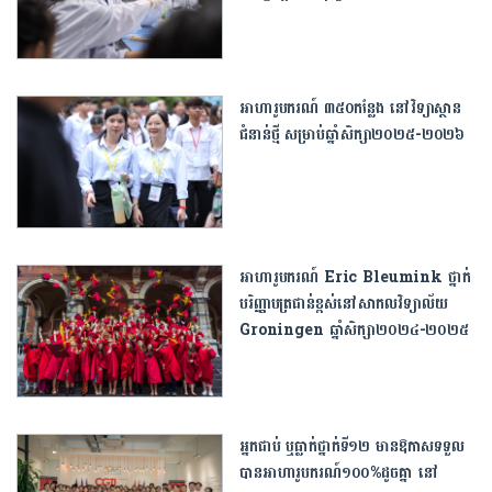
អាហារូបករណ៍ ៣៥០កន្លែង នៅវិទ្យាស្ថាន
ជំនាន់ថ្មី សម្រាប់ឆ្នាំសិក្សា២០២៥-២០២៦
អាហារូបករណ៍ Eric Bleumink ថ្នាក់
បរិញ្ញាបត្រជាន់ខ្ពស់នៅសាកលវិទ្យាល័យ
Groningen ឆ្នាំសិក្សា២០២៤-២០២៥
អ្នកជាប់ ឬធ្លាក់ថ្នាក់ទី១២ មានឱកាសទទួល
បានអាហារូបករណ៍១០០%ដូចគ្នា នៅ