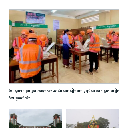
វិទ្យាស្ថានពហុបច្ចេកទេសភូមិភាគតេជោសែនសៀមរាបបន្តជ្រើសរើសសិក្ខាកាមរៀន
ជំនាញឥតគិតថ្លៃ