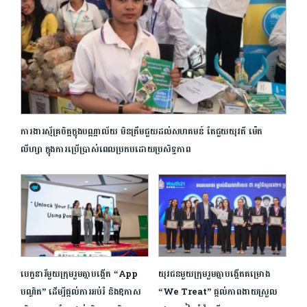
ការងារស្ម័គ្រចិត្តក្នុងបណ្ណាល័យ មិនត្រឹមជួយដល់សហគមន៍ តែជួយយុវតី ម៉េត
លីហ្សា ក្នុងការប្រើប្រាស់ពេលប្រកបដោយប្រសិទ្ធភាព
បេក្ខនារីមួយក្រុមរួមគ្នាបង្កើត “App
យុវជនមួយក្រុមរួមគ្នា​បង្កើតគម្រោង
បណ្ឌិត” ដើម្បីផ្ដល់ការអប់រំ និងឱកាស
“We Treat” ផ្ដល់ភាពងាយស្រួល