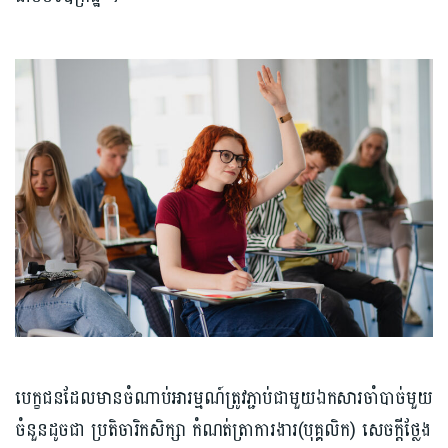
បេក្ខជនដែលមានចំណាប់អារម្មណ៍ត្រូវភ្ជាប់ជាមួយឯកសារចាំបាច់មួយ
ចំនួនដូចជា ប្រតិចារិកសិក្សា កំណត់ត្រាការងារ(បុគ្គលិក) សេចក្តីថ្លែង