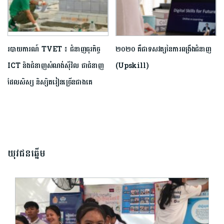
របាយការណ៍ TVET ៖ ជំនាញធុរកិច្ច
២០២០ គឺជាទសវត្សនៃការពង្រឹងជំនាញ
ICT និងជំនាញសំណង់ស៊ីវិល ជាជំនាញ
(Upskill)
ដែលសិស្ស និស្សិត​រៀនច្រើនជាងគេ
យុវជនឆ្នើម