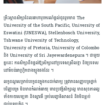
គ្រឹះស្ថានសិក្សាដែលអាហារូបករណ៍ផ្ដល់ជូនរួមមាន The
University of the South Pacific, University of
Eswatini (UNESWA), Stellenbosch University,
Tshwane University of Technology,
University of Pretoria, University of Colombo
និង University of Sri Jayewardenepura ។ ជាមួយ
គ្នានេះ ការសិក្សានឹងផ្ដល់ឱ្យសិក្សានៅប្រទេសស្រីលង្កា និងប្រទេស
នៅតំបន់អាហ្វ្រិកខាងត្បូងផងដែរ ។
លក្ខខណ្ឌសម្រាប់បេក្ខជនក្នុងការដាក់ពាក្យ ត្រូវមានសញ្ញាបត្រថ្នាក់
បរិញ្ញាបត្រ មិនមានកំណត់អាយុ មានប្រវត្តិសិក្សាល្អ មានសុខភាពល្អ
ទាំងកាយសម្បទា និងស្មារតី គ្រប់សញ្ជាតិសាសន៍ និងមិនធ្លាប់
ជាប់បទឧក្រិដ្ឋ ។