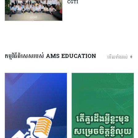
CGTI
កម្មវិធីពិសេសរបស់ AMS EDUCATION
មើលទាំងអស់ ➧