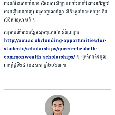
ការណ៍នៃគោលបំណង (ផែនការសិក្សា ផលប៉ះពាល់នៃការអភិវឌ្ឍន៍
ការបង្កើតបណ្តាញ) អត្តសញ្ញាណប័ណ្ណ លិខិតឆ្លងដែនថតចម្លង និង
លិខិតអនុសាសន៍ ។
សម្រាប់ព័ត៌មានបន្ថែមសូមចូលទៅកាន់តំណភ្ជាប់
http://acu.ac.uk/funding-opportunities/for-
students/scholarships/queen-elizabeth-
commonwealth-scholarships/
។ ផុតកំណត់ទទួល
ពាក្យថ្ងៃទី២៤ ខែឧសភា ឆ្នាំ២០២៣ ៕