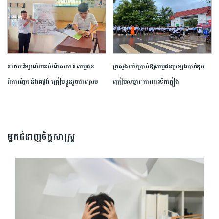
នាយក​វិទ្យាល័យ​អប់រំ​ពិសេស​ ​៖ ​បេក្ខជន​
ក្រសួង​អប់រំ​ប្រាប់​ឱ្យ​បេក្ខជន​ប្រឡង​បាក់ឌុប​
ពិការ​ភ្នែក​ និង​គថ្លង់​ ត្រៀមខ្លួន​រួច​ជាស្រេច​
ត្រៀម​សម្ភារៈ​ការពារ​ទឹកភ្លៀង​
សម្រាប់​ប្រឡង​បាក់ឌុប ​ដោយ​បន្ត​តស៊ូ​មិន​
បោះបង់​
អ្នកជំនាញចិត្តសាស្រ្ត