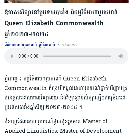
ឱកាសសិក្សា​នៅប្រទេស​បារាំង ពីកម្មវិធីអាហារូបករណ៍
Queen Elizabeth Commonwealth
ឆ្នាំ២០២៣-២០២៤
ព័ត៌មានអាហារូបករណ៍
,
ព្រឹត្តិការណ៍
11/04/2023
ភ្នំពេញ ៖ កម្មវិធីអាហារូបករណ៍ Queen Elizabeth
Commonwealth កំពុងបើកផ្ដល់អាហារូបករណ៍ថ្នាក់បរិញ្ញាបត្រ
ជាន់ខ្ពស់នៅសាកលវិទ្យាល័យ និងវិទ្យាស្ថានសិក្សាល្បីៗជាច្រើននៅ
ប្រទេសបារាំងឆ្នាំសិក្សា២០២៣-២០២៤ ។
ជំនាញដែលអាហារូបករណ៍ផ្ដល់ជូនរួមមាន Master of
Applied Linguistics, Master of Development