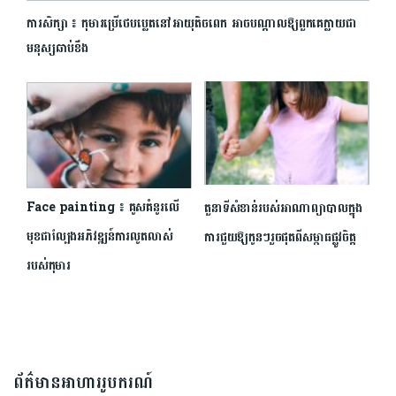
ការសិក្សា ៖ កុមារប្រើថេបប្លេតនៅអាយុតិចពេក អាចបណ្ដាលឱ្យពួកគេក្លាយជា
មនុស្សឆាប់ខឹង
Face painting ៖ គូសគំនូរលើ
តួនាទីសំខាន់របស់អាណាព្យាបាលក្នុង
មុខជាល្បែងអភិវឌ្ឍន៍ការលូតលាស់
ការជួយឱ្យកូនៗរួចផុតពីសម្ពាធផ្លូវចិត្ត
របស់កុមារ
ព័ត៌មានអាហាររូបករណ៍