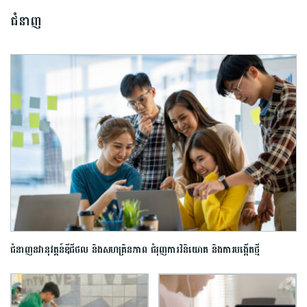
ជំនាញ
ជំនាញ​នវានុវត្តន៍​ឌីជីថល និង​សហគ្រិនភាព ជំរុញ​ការ​វិនិយោគ និង​ការ​បង្កើត​ថ្មី