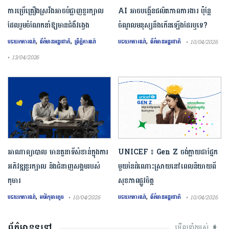
ការ​ប្រើគ្រឿង​ស្រវឹង​អាចបំផ្លាញ​ខួរក្បាល
AI អាចបង្កើនផលិតភាពការងារ ប៉ុន្តែ
ដែល​រួមចំណែក​នាំឱ្យ​មាន​ជំងឺ​វង្វេង
ចំណូលមនុស្សនឹងកើនឡើងដែរឬទេ?
,
,
,
បទយកការណ៍
ព័ត៌មានអន្តរជាតិ
ព្រឹត្តិការណ៍
បទយកការណ៍
ព័ត៌មានអន្តរជាតិ
• 10/04/2026
• 13/04/2026
អាណាព្យាបាល មានតួនាទីសំខាន់ក្នុងការ
UNICEF ៖ Gen Z ចង់ក្លាយ​ជា​ផ្នែក​
អភិវឌ្ឍខួរក្បាល និងជំនាញសង្គមរបស់
មួយ​នៃ​ដំណោះស្រាយ​នៅ​ពេល​និយាយ​ពី
កុមារ
សុខភាព​ផ្លូវចិត្ត
,
,
បទយកការណ៍
អប់រំកុមារតូច
បទយកការណ៍
ព័ត៌មានអន្តរជាតិ
• 10/04/2026
• 10/04/2026
ព័ត៌មានទូទៅ
មើលទាំងអស់ ➧