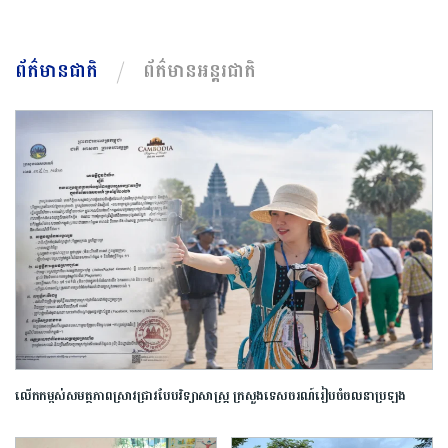
ព័ត៌មានជាតិ
ព័ត៌មានអន្តរជាតិ
លើកកម្ពស់​សមត្ថភាព​ស្រាវជ្រាវ​បែប​វិទ្យាសាស្ត្រ​ ក្រសួង​ទេសចរណ៍​រៀបចំ​ចលនា​ប្រឡង​
ប្រណាំង​ស្នាដៃ​អត្ថបទ​ស្រាវជ្រាវ​ឆ្នើម​ក្នុង​វិស័យ​ទេសចរណ៍​ ​ឆ្នាំ​២០២៦​