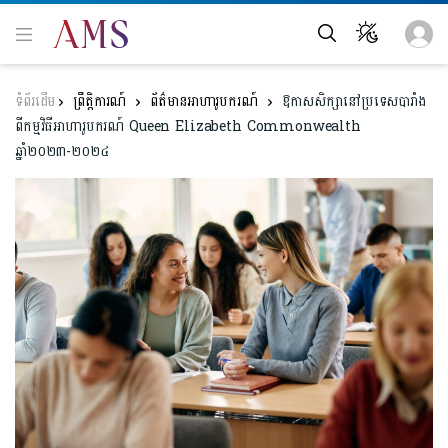
ព្រឹត្តិការណ៍
ព័ត៌មានអាហារូបករណ៍
ឱកាសសិក្សា​នៅប្រទេស​បារាំង
ពីកម្មវិធីអាហារូបករណ៍ Queen Elizabeth Commonwealth
ឆ្នាំ២០២៣-២០២៤