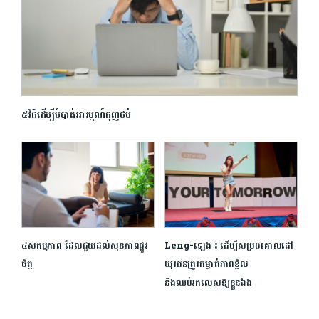
៥វិធីដើម្បីបំបាត់អារម្មណ៍ធុញថប់
៤សកម្មភាព ដែលជួយដល់សុខភាពផ្លូវ
Leng-ឡេង ៖ ដើម្បីសម្រចគោលដៅ
ចិត្ត
យុវជនត្រូវកម្ចាត់ភាពខ្ជិល
និងឈប់រកលេសឱ្យខ្លួនឯង