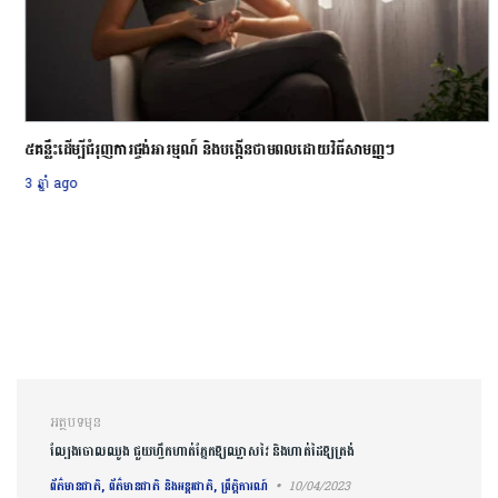
៥គន្លឹះដើម្បីជំរុញការផ្ចង់អារម្មណ៍ និងបង្កើនថាមពលដោយវិធីសាមញ្ញៗ
3 ឆ្នាំ ago
ការ​នាំទិស​ប្រកាស
អត្ថបទមុន
ល្បែងចោលឈូង ជួយហ្វឹកហាត់ភ្នែកឱ្យឈ្លាសវៃ និងហាត់ដៃឱ្យត្រង់
ព័ត៌មានជាតិ, ព័ត៌មានជាតិ និងអន្តរជាតិ, ព្រឹត្តិការណ៍
10/04/2023