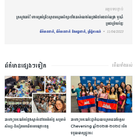
អត្ថបទបន្ទាប់
ក្រសួងអប់រំ ហាមគ្រប់គ្រឹះស្ថានមធ្យមសិក្សា​ទាំងអស់លេងល្បែងមិន​មែនជា​ល្បែង ឬរបាំ
ប្រជាប្រិយខ្មែរ
ព័ត៌មានជាតិ, ព័ត៌មានជាតិ និងអន្តរជាតិ, ព្រឹត្តិការណ៍
11/04/2023
ព័ត៌មានផ្សេងៗទៀត
មើលទាំងអស់
អាហារូបករណ៍​កន្លែង​ស្នាក់​នៅ​ឥត​គិត​ថ្លៃ​ ​សម្រាប់​
អាហារូបករណ៍​រដ្ឋាភិបាល​ចក្រភព​អង់គ្លេស​ ​
សិស្ស​-​និស្សិត​មកពី​តាម​បណ្តា​ខេត្ត​
Chevening​ ​ឆ្នាំ​២០២៧​-​២០២៨​ ​បើក​
ទទួល​ពាក្យ​ផ្លូវការ​