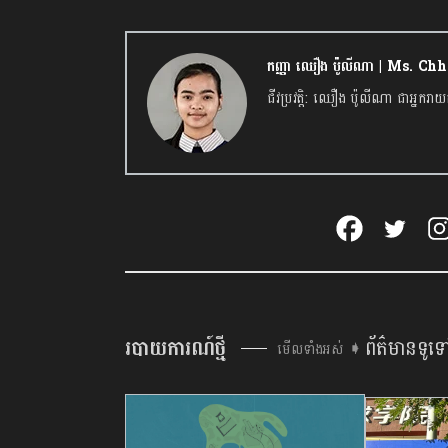
កញ្ញា ឈឿង ប៉ូលីណា | Ms. C
ជីវប្រវត្តិ: ឈឿង ប៉ូលីណា ជាអ្ន
របាយការណ៍ថ្មី
ព័ត៌មានទូទ
មើលទាំងអស់ ➧