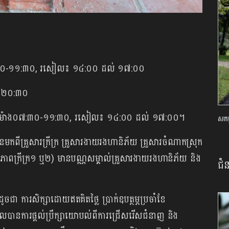
ោង០៧:៣០-១១:៣០, រសៀល៖ ១៤:០០ ដល់ ១៧:០០
ល់ ២០:៣០
)៖ ព្រឹក ម៉ោង០៧:៣០-១១:៣០, រសៀល៖ ១៤:០០ ដល់ ១៧:០០។
សកម្
មកពីគ្រួសារក្រីក្រ គ្រួសារងាយរងហានិភ័យ គ្រួសារចំណាកស្រុក
ភាពក្រីក្រ១ ឬ២) មានបណ្ណសម្គាល់គ្រួសារងាយរងហានិភ័យ និង
ជំ
ជា ការសិក្សាដោយឥតគិតថ្លៃ ប្រាក់ឧបត្ថម្ភប្រចាំខែ
ួលបានការផ្ដល់ប្រឹក្សាយោបល់ពីការជ្រើសរើសជំនាញ និង