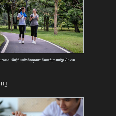
មភាព៥ ដើម្បីជំរុញទឹកចិត្តក្នុងការដើរហាត់ប្រាណឱ្យទៀងទាត់
នាញ