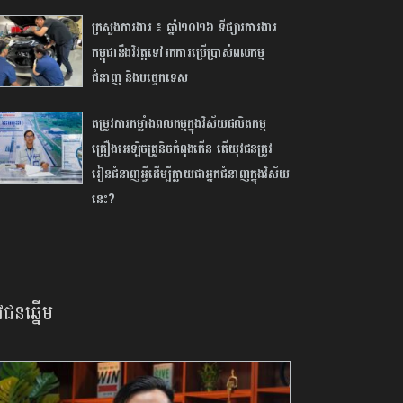
ក្រសួងការងារ ៖ ឆ្នាំ២០២៦ ទីផ្សារការងារ
កម្ពុជានឹងវិវត្ត​ទៅ​រក​ការប្រើប្រាស់​ពលកម្ម
ជំនាញ និងបច្ចេកទេស
តម្រូវការកម្លាំងពលកម្មក្នុងវិស័យផលិតកម្ម
គ្រឿងអេឡិចត្រូនិចកំពុងកើន តើយុវជនត្រូវ
រៀនជំនាញអ្វី​ដើម្បី​ក្លាយជាអ្នកជំនាញ​ក្នុងវិស័យ
នេះ?
វជនឆ្នើម