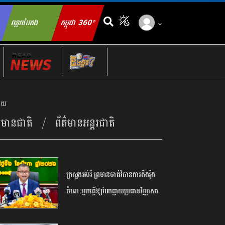
ពន្លកបៃតង
កម្ពុជា 360°
ch for:
ជ័យ
ត៌មានជាតិ
ព័ត៌មានអន្តរជាតិ
ក្រសួង​អប់រំ ​ព្រមាន​ចាត់​វិធានការ​តឹងរ៉ឹង​
ចំពោះ​អ្នក​ធ្វើឱ្យ​បែកធ្លាយ​ប្រធាន​វិញ្ញាសា​
បាក់ឌុប ​អាច​ឈានដល់​ការ​បណ្តេញ​ចេញ​
ពី​ក្របខណ្ឌ​