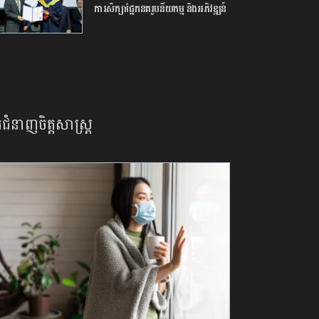
ការ​សិក្សា​ផ្នែក​នគរូបនីយកម្ម ​និង​អភិវឌ្ឍន៍​
ក្រុង​ ក្រោម​កិច្ចសហការ​ជាមួយ​សាកល
វិទ្យាល័យ​សេអ៊ូល​
នកជំនាញចិត្តសាស្រ្ត