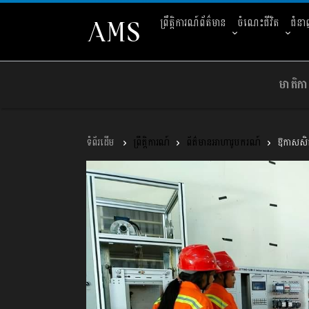
ព្រឹត្តិការណ៍ព័ត៌មាន
ចំណេះជីវិត
ជំន
មាតិកា
ព្រឹត្តិការណ៍
ព័ត៌មានអាហារូបករណ៍
ឱកាសសិក្