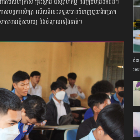
សានៅតាមសហគ្រាស គ្រឹះស្ថាន ឧស្សាហកម្ម និងក្រុមហ៊ុនឯកជន។
ងឱកាសបន្តការសិក្សា លើសពីនេះទទួលបានជំនាញមួយពិតប្រាក
ាសការងារធ្វើសមរម្យ និងចំណូលទៀងទាត់។
ជំន
រចន