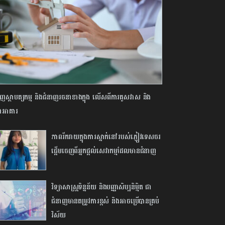
ាញស្ថាបត្យកម្ម និងជំនាញរចនាខាងក្នុង លើសពីការគូសវាស និង
ាអាគារ
ភាពរីករាយក្នុង​ការស្នាក់នៅរបស់ភ្ញៀវទេសចរ
ផ្ដើមចេញពីអ្នកផ្ដល់សេវាកម្មដែលមានជំនាញ
វិទ្យាសាស្ត្រទិន្នន័យ និងបញ្ញាសិប្បនិម្មិត ជា
ជំនាញមានតម្រូវការខ្ពស់ និងអាចប្រើបានគ្រប់
វិស័យ