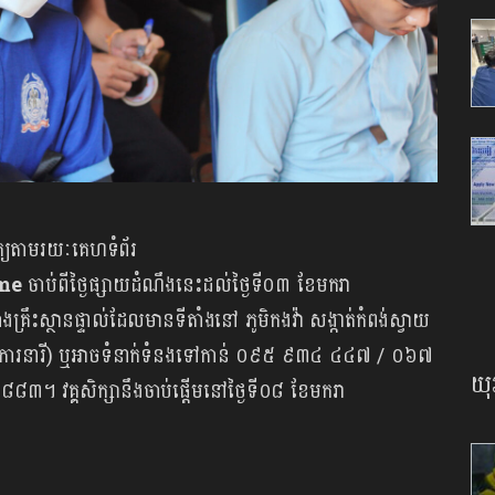
ក្យតាមរយៈគេហទំព័រ
ome
ចាប់ពីថ្ងៃផ្សាយដំណឹងនេះដល់ថ្ងៃទី០៣ ខែមករា
គ្រឹះស្ថានផ្ទាល់ដែលមានទីតាំងនៅ ភូមិកងវ៉ា សង្កាត់កំពង់ស្វាយ
ីរកិច្ចការនារី) ឬអាចទំនាក់ទំនងទៅកាន់ ០៩៥ ៩៣៤ ៤៤៧ / ០៦៧
យុ
គ្គសិក្សានឹងចាប់ផ្ដើមនៅថ្ងៃទី០៨ ខែមករា