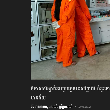
ឱកាសសិក្សាជំនាញបច្ចេកទេសវិជ្ជាជីវៈចំនួន
មានជ័យ
ព័ត៌មានអាហារូបករណ៍
,
ព្រឹត្តិការណ៍
23/11/2023