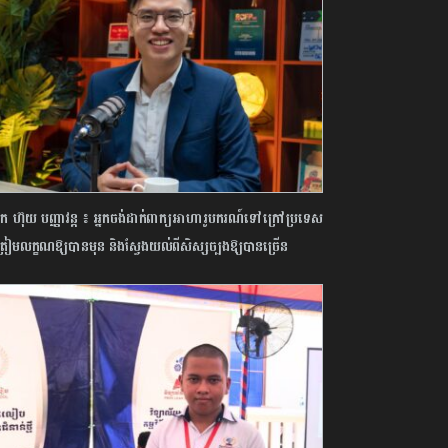
 ហ៊ុយ បញ្ញាវន្ត ៖ អ្នកចង់ដាក់ពាក្យអាហារូបករណ៍ទៅក្រៅប្រទេស
ត្រៀមលក្ខណឱ្យបានមុន និងស្វែងយល់ពីសិស្សច្បងឱ្យបានច្រើន