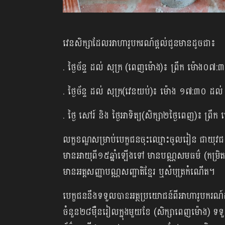
វេនសិក្សាដែលអាហារូបករណ៍ផ្ដល់ជូនមានដូចជា៖
. ថ្ងៃច័ន្ទ ដល់ សុក្រ (ពេញម៉ោង)៖ ព្រឹក ម៉
. ថ្ងៃច័ន្ទ ដល់ សុក្រ(វេនយប់)៖ ម៉ោង ១៧:៣០ ដ
. ថ្ងៃ សៅរ៍ និង ថ្ងៃអាទិត្យ(សិក្សា២ថ្ងៃពេញ
លក្ខខណ្ឌសម្រាប់បេក្ខជនចុះឈ្មោះចូលរៀន ជាយុវជន
មានអាយុពី១៥ឆ្នាំឡើងទៅ មានបណ្ណសមធម៌ (កម្រិត
មានអត្តសញ្ញាបណ្ណសញ្ជាតិខ្មែរ ឬសំបុត្រកំណើត។
បេក្ខជននឹងទទួលបានអត្ថប្រយោជន៍ពីអាហារូបករណ៍ដូច
ចំនួន២៨ម៉ឺនរៀលក្នុងមួយខែ (សិក្សាពេញម៉ោង) ទទ