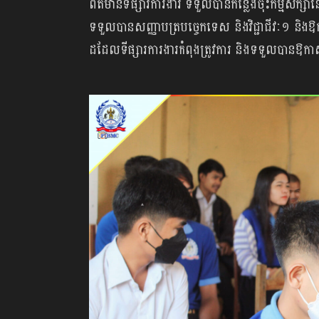
ព័ត៌មានទីផ្សារការងារ ទទួលបានកន្លែងចុះកម្មសិក្
ទទួលបានសញ្ញាបត្របច្ចេកទេស និងវិជ្ជាជីវៈ១ និ
ដដែលទីផ្សារការងារកំពុងត្រូវការ និងទទួលបានឱក