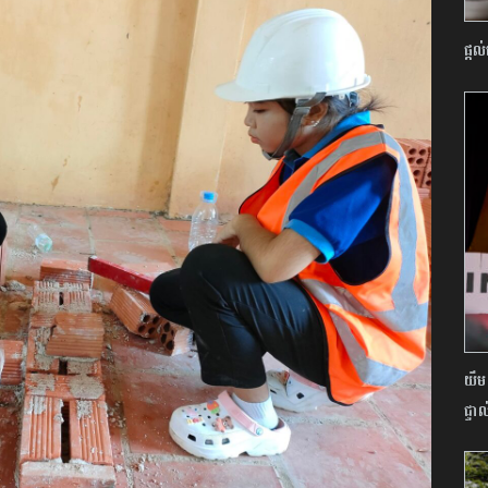
ផ្តល
យឹម
ផ្ទាល