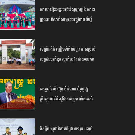
សាលារៀន​អន្តរជាតិ​វ៉េស្ទឡាញន៍​ ​សាខា​
ក្រុង​ពោធិ៍សាត់​សម្ពោធ​ជា​ផ្លូវការ​​ដើម្បី​
បើក​ឱកាស​ដល់​យុវជន​កម្ពុជា​បន្ត​ការ​សិក្សា​
នៅ​ក្រៅ​ប្រទេស​
ខេត្ត​កំពង់ធំ​ ត្រៀម​ទីតាំង​ចំនួន​ ​៥​ ​សម្រាប់​
បេក្ខជន​បាក់ឌុប ស្នាក់នៅ ​ដោយ​មិន​គិត​
ថ្លៃ​
សម្តេច​ធិបតី​ ហ៊ុន​ ​ម៉ាណែត ​ជំរុញ​ឱ្យ​
គ្រឹះស្ថាន​អប់រំ​ពង្រឹង​សមត្ថភាព​ពិត​របស់​
និស្សិត​ ​និង​ព្រមាន​ពី​ហានិភ័យ​នៃ​ការ​រៀន​
ពឹងផ្អែក​ទាំងស្រុង​លើ​ ​AI​
និស្សិត​កម្ពុជា​ជំនាន់​ដំបូង​ ​៣១​រូប​ ​បញ្ចប់​