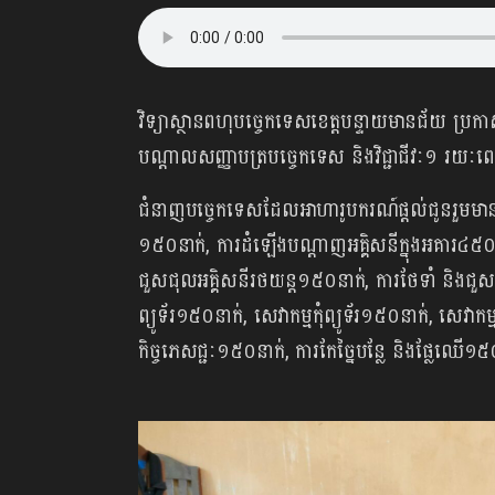
វិទ្យាស្ថានពហុបច្ចេកទេសខេត្តបន្ទាយមានជ័យ ប្
បណ្ដាលសញ្ញាបត្របច្ចេកទេស និងវិជ្ជាជីវៈ១ រយ
ជំនាញបច្ចេកទេសដែលអាហារូបករណ៍ផ្ដល់ជូនរួមមាន
១៥០នាក់, ការដំឡើងបណ្ដាញអគ្គិសនីក្នុងអគារ៤៥០ន
ជួសជុលអគ្គិសនីរថយន្ត១៥០នាក់, ការថែទាំ និងជួសជ
ព្យូទ័រ១៥០នាក់, សេវាកម្មកុំព្យូទ័រ១៥០នាក់, សេវាកម
កិច្ចភេសជ្ជៈ១៥០នាក់, ការកែច្នៃបន្លែ និងផ្លែឈ