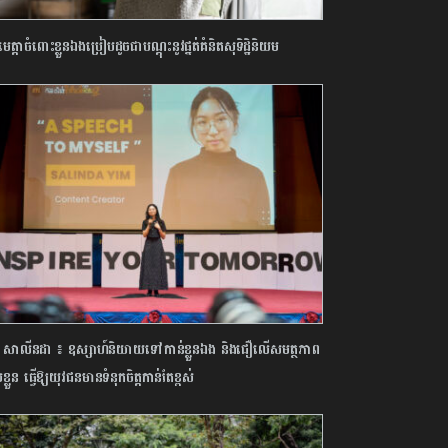
់មេត្តាចំពោះខ្លួនឯងប្រៀបដូចជាបណ្តុះនូវផ្នត់គំនិតសុទិដ្ឋិនិយម
 សាលីនដា ៖ ឧស្សាហ៍និយាយទៅកាន់ខ្លួនឯង និងជឿលើសមត្ថភាព
់ខ្លួន ធ្វើ​ឱ្យ​យុវជន​មានទំនុកចិត្ត​កាន់តែខ្ពស់