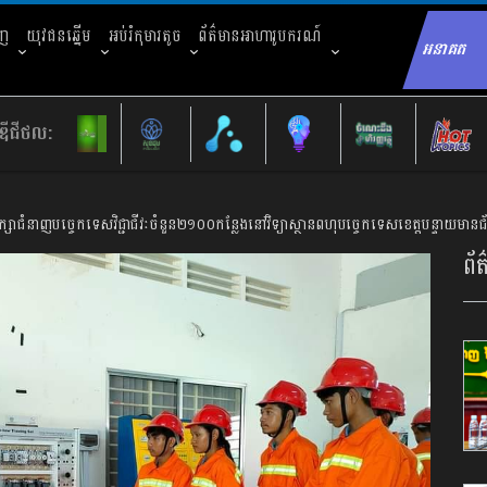
ាញ
យុវជនឆ្នើម
អប់រំកុមារតូច
ព័ត៌មានអាហារូបករណ៍
អនាគត
Sear
ឌីជីថល:
សាជំនាញបច្ចេកទេសវិជ្ជាជីវៈចំនួន២១០០កន្លែងនៅវិទ្យាស្ថានពហុបច្ចេកទេសខេត្តបន្ទាយមាន
ព័