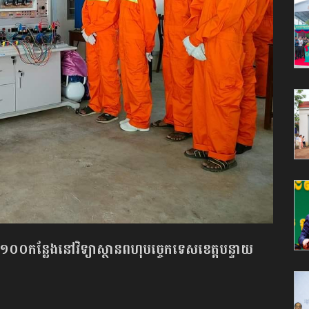
២១០០កន្លែងនៅវិទ្យាស្ថានពហុបច្ចេកទេសខេត្តបន្ទាយ