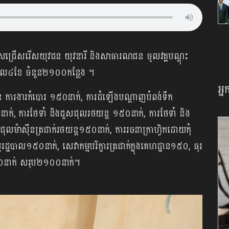
រកាសជ្រើសរើសយុវជន យុវនារី និងសាធារណជន ចូលវគ្គបណ្ដុះ
ៈពេល៤ខែ ចំនួន២១០០កន្លែង ។
អ្
 ការងារកំបោរ ១៥០នាក់, ការដំឡើងបណ្ដាញបំពង់ទឹក
ាក់, ការថែទាំ និងជួសជុលរថយន្ត ១៥០នាក់, ការថែទាំ និង
ុលម៉ាស៊ីនត្រជាក់រថយន្ត១៥០នាក់, ការរចនាក្រាហ្វិកដោយកុំ
្មរដ្ឋបាល១៥០នាក់, សេវាកម្មបរិក្ខារត្រជាក់ក្នុងគេហដ្ឋាន១៥០, ធុរ
ើ១៥០នាក់ សរុប២១០០នាក់។