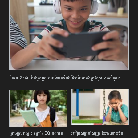
ពិតទេ ? ដែលវីដេអូហ្គេម មានទំនាក់ទំនងនឹងឥរិយាបថក្រេវក្រោធរបស់កុមារ
អ្នកចិត្តសាស្ត្រ ៖ ក្រៅពី IQ និងភាព
របៀបសម្គាល់សញ្ញា នៃភាពតានតឹង