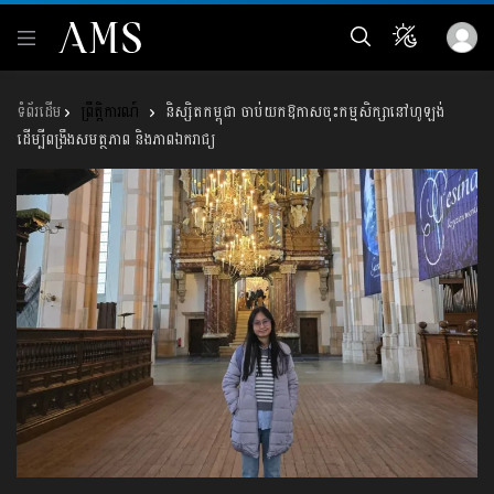
ព្រឹត្តិការណ៍
និស្សិតកម្ពុជា ចាប់យកឱកាសចុះកម្មសិក្សានៅហូឡង់
ដើម្បីពង្រឹងសមត្ថភាព និងភាពឯករាជ្យ