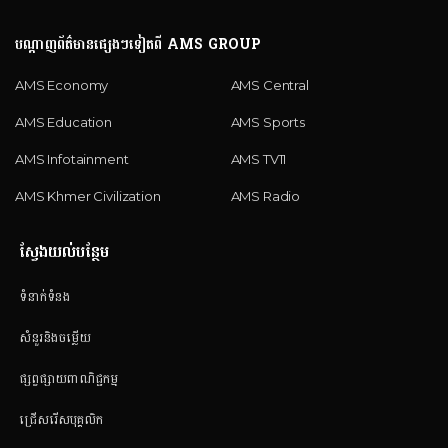
បណ្តាញព័ត៌មានផ្សេងៗទៀតពី AMS GROUP
AMS Economy
AMS Central
AMS Education
AMS Sports
AMS Infotainment
AMS TV11
AMS Khmer Civilization
AMS Radio
ស្វែងយល់បន្ថែម
ទំនាក់ទំនង
សំនួរនិងចម្លើយ
ផ្សព្វផ្សាយពាណិជ្ជកម្ម
ជ្រើសរើសបុគ្គលិក