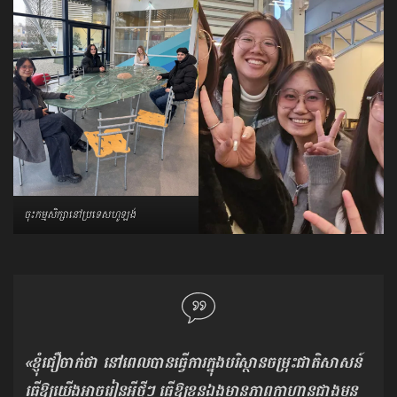
ចុះកម្មសិក្សានៅប្រទេសហូឡង់
«ខ្ញុំជឿចាក់ថា នៅពេលបានធ្វើការក្នុងបរិស្ថានចម្រុះជាតិសាសន៍
ធ្វើឱ្យយើងអាចរៀនអ្វីថ្មីៗ ធ្វើឱ្យខ្លួនឯងមានភាពក្លាហានជាងមុន