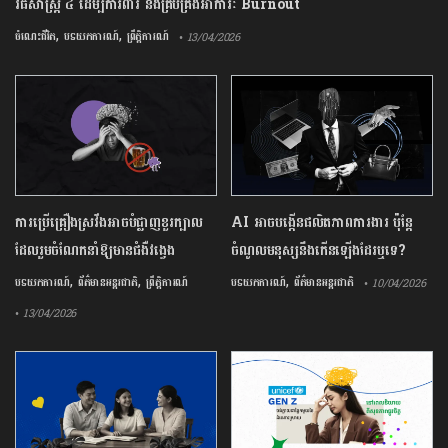
វិធីសាស្រ្ត ៤ ​ដើម្បី​ការពារ និងគ្រប់គ្រង​អាការៈ Burnout
,
,
ចំណេះជីវិត
បទយកការណ៍
ព្រឹត្តិការណ៍
• 13/04/2026
ការ​ប្រើគ្រឿង​ស្រវឹង​អាចបំផ្លាញ​ខួរក្បាល
AI អាចបង្កើនផលិតភាពការងារ ប៉ុន្តែ
ដែល​រួមចំណែក​នាំឱ្យ​មាន​ជំងឺ​វង្វេង
ចំណូលមនុស្សនឹងកើនឡើងដែរឬទេ?
,
,
,
បទយកការណ៍
ព័ត៌មានអន្តរជាតិ
ព្រឹត្តិការណ៍
បទយកការណ៍
ព័ត៌មានអន្តរជាតិ
• 10/04/2026
• 13/04/2026