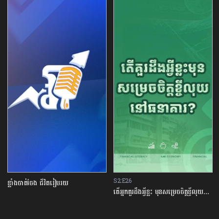
S2:E26
S1:E13
តើអ្នកគួរដឹងអ្វីខ្លះ មុនសម្រេចចិត្តខ្ចីលុយនៅធនាគារ?
អ្នករៀនផង ធ្វើការផង