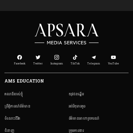
Facebook
Twitter
Instagram
TikTok
Telegram
YouTube
AMS EDUCATION
គណនី​របស់ខ្ញុំ
យុវជនឆ្នើម
ព្រឹត្តិការណ៍ព័ត៌មាន
អប់រំកុមារតូច
ចំណេះជីវិត
ព័ត៌មានអាហារូបករណ៍
ជំនាញ
ក្រុមការងារ