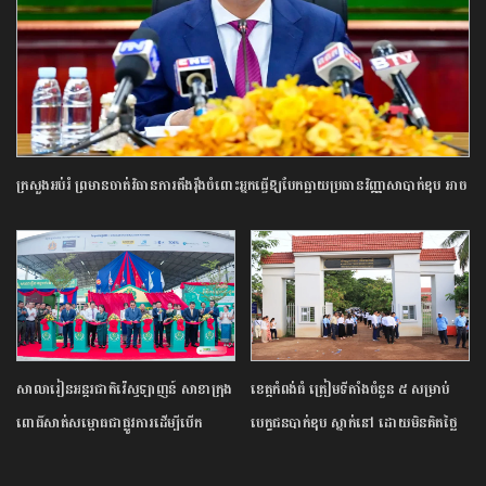
ក្រសួង​អប់រំ ​ព្រមាន​ចាត់​វិធានការ​តឹងរ៉ឹង​ចំពោះ​អ្នក​ធ្វើឱ្យ​បែកធ្លាយ​ប្រធាន​វិញ្ញាសា​បាក់ឌុប ​អាច​
ឈានដល់​ការ​បណ្តេញ​ចេញ​ពី​ក្របខណ្ឌ​
សាលារៀន​អន្តរជាតិ​វ៉េស្ទឡាញន៍​ ​សាខា​ក្រុង​
ខេត្ត​កំពង់ធំ​ ត្រៀម​ទីតាំង​ចំនួន​ ​៥​ ​សម្រាប់​
ពោធិ៍សាត់​សម្ពោធ​ជា​ផ្លូវការ​​ដើម្បី​បើក​
បេក្ខជន​បាក់ឌុប ស្នាក់នៅ ​ដោយ​មិន​គិត​ថ្លៃ​
ឱកាស​ដល់​យុវជន​កម្ពុជា​បន្ត​ការ​សិក្សា​នៅ​