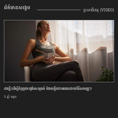
ព័ត៌មានសង្ខេប
ប្រភេទវីដេអូ (VIDEO)
ផែនការជីវិតជួយឱ្យលោក Michael Dell ក្លាយជាម្ចាស់ក្រុមហ៊ុនបច្ចេកវិទ្យាឆ្នើម
របស់ពិភពលោក
3 ឆ្នាំ ago