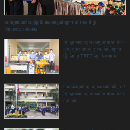
អាហារូបករណ៍ជំនាញវិជ្ជាជីវៈ៣៥០កន្លែងពីអង្គការ ប៉េ អេស អឺ ឆ្នាំ
សិក្សា២០២៣-២០២៤
វិទ្យាស្ថានពហុបច្ចេកទេសភូមិភាគតេជោសែន
ស្វាយរៀង ផ្តល់អាហារូបករណ៍ដល់យុវជន
រៀនជំនាញ TVET ចំនួន ៦៣០នាក់
ឱកាស​សិក្សា​ជំនាញបច្ចេកទេស​ឥតបង់ថ្លៃ នៅ​
វិទ្យាស្ថានពហុបច្ចេកទេស​ភូមិភាគ​តេជោសែន
បាត់ដំបង