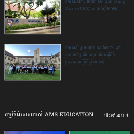
ឱកាសអាហារូបករណ៍ Dr Goh Keng
Swee (GKS) សម្រាប់ឆ្នាំ២០២៥
​ឱកាសសិក្សាអាហារូបករណ៍៧៥% នៅ
សាកលវិទ្យាល័យអន្តរជាតិអាល្លឺម៉ង់
ប្រទេសអាល្លឺម៉ង់ឆ្នាំ២០២៤
កម្មវិធីពិសេសរបស់ AMS EDUCATION
មើលទាំងអស់ ➧