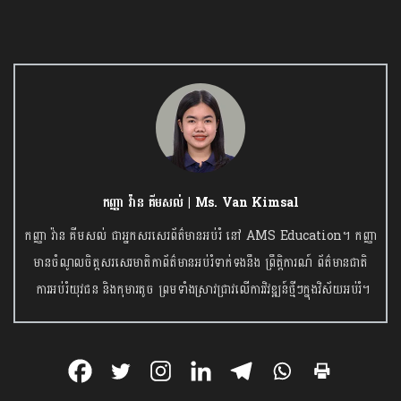
កញ្ញា វ៉ាន គីមសល់ | Ms. Van Kimsal
កញ្ញា វ៉ាន គីមសល់ ជាអ្នកសរសេរព័ត៌មានអប់រំ នៅ AMS Education។ កញ្ញា
មានចំណូលចិត្តសរសេរមាតិកាព័ត៌មានអប់រំទាក់ទងនឹង ព្រឹត្តិការណ៍ ព័ត៌មានជាតិ
ការអប់រំយុវជន និងកុមារតូច ព្រមទាំងស្រាវជ្រាវលើការវិវឌ្ឍន៍ថ្មីៗក្នុងវិស័យអប់រំ។