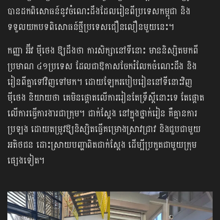
បានដកពិសោធន៍នូវចំណេះដឹងដែលរៀនពីប្រទេសកម្ពុជា និង
ទទួលយកបទពិសោធន៍ថ្មីប្រទេស​ជឿនលឿន​មួយនេះ។
កញ្ញា អ៊ីវ ម៉ីថេង ឱ្យ​ដឹងថា ការសិក្សានៅទីនោះ មាននិស្សិតមកពី
ប្រមាណ ៤១ប្រទេស ដែល​ជាឱកាសចែករំលែកចំណេះដឹង និង
រៀនពីគ្នាទៅវិញទៅមក។​ ដោយ​ឡែក​របៀបរៀននៅទីនោះវិញ
ម៉ីថេង និយាយថា គេមិនផ្ដោតលើការរៀនតែទ្រឹស្ដីនោះទេ តែផ្ដោត
លើការធ្វើការងារជាក្រុម។ ជាក់ស្ដែង នៅក្នុងថ្នាក់រៀន គឺគ្មានការ
ប្រឡង ដោយតម្រូវឱ្យនិស្សិតធ្វើគម្រោងស្រាវជ្រាវ និងជួបជាមួយ
អតិថជន ដោះស្រាយបញ្ហាពិតជាក់ស្ដែង ដើម្បីប្រកួតជាមួយក្រុម
ផ្សេងទៀត។