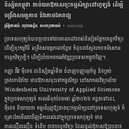
និស្សិតកម្ពុជា ចាប់យកឱកាសចុះកម្មសិក្សានៅហូឡង់ ដើម្បី
ពង្រឹងសមត្ថភាព និងភាពឯករាជ្យ
ព្រឹត្តិការណ៍
,
យុវជនឆ្នើម
,
អាហារូបករណ៍
02/03/2026
ប្រទេសហូឡង់បានក្លាយទៅជា​គោលដៅរបស់និស្សិតផ្នែកបច្ចេកវិទ្យា
ដើម្បីចុះកម្មវិធី ​ពង្រឹងសមត្ថភាពបន្ថែម ក៏​ដូចជាស្វែងរកបទពិសោធ
បច្ចេកវិទ្យាថ្មីៗ ដើម្បីនាំយកមកអភិវឌ្ឍប្រទេសកម្ពុជាវិញ។
កញ្ញា អ៊ីវ ម៉ីថេង ជានិស្សិតឆ្នាំទី៣ ជំនាញបញ្ញាធុរកិច្ច និងគ្រប់
គ្រងហានិភ័យ មាន​ឱកាស​ចុះទៅកម្មសិក្សា នៅសាកលវិទ្យាល័យ
Windesheim University of Applied Sciences
ក្នុងប្រទេសហូឡង់ កាលពីចុងខែមករា ឆ្នាំ២០២៦ កន្លងទៅនេះ,
ម៉ីថេង និយាយថា កត្តាជំរុញឱ្យនាងចុះកម្មសិក្សានៅប្រទេសហូឡង់ ក៏
ព្រោះតែមើលឃើញ​ពី​ការរស់នៅក្នុងប្រទេសហូឡង់ មាន
ភាពជឿនលឿន ទំនើប ខាងបច្ចេកវិទ្យា ដែលផ្តល់​ឱកាស​ឱ្យ​រូបនាង