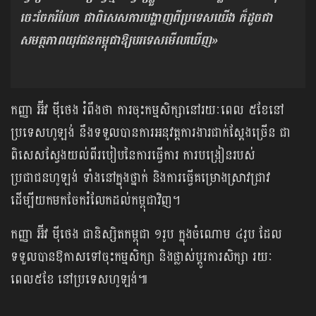
ចេះចែករំលែក ជាពិសេសការបង្ហាញពីប្រទេសយើង ក៏ដូចជា
សមត្ថភាពយុវជនកម្ពុជាឱ្យបរទេសមើលឃើញ»
កញ្ញា អ៊ីវ ម៉ីថេង រំពឹងថា​ ការចុះកម្មសិក្សានៅរយៈពេល ៥ខែនៅ
ប្រទេសហូឡង់ នឹងទទួលបានការអនុវត្តការងារជាក់ស្ដែងច្រើន ជា
ពិសេសស្វែងយល់ពីរបៀបនៃការធ្វើការ ការបង្រៀនរបស់
ប្រជាជនហូឡង់ ទាំងនៅក្នុងថ្នាក់ និងការធ្វើគម្រោងស្រាវជ្រាវ
ដើម្បីយកមកចែករំលែកដល់កម្ពុជាវិញ។
កញ្ញា អ៊ីវ ម៉ីថេង ជានិស្សិតកម្ពុជា ១រូប ក្នុងចំណោម ៤រូប ដែល
ទទួលបានឱកាសទៅចុះកម្មសិក្សា និងផ្លាស់ប្ដូរការសិក្សា រយៈ
ពេល៥ខែ នៅប្រទេសហូឡង់៕