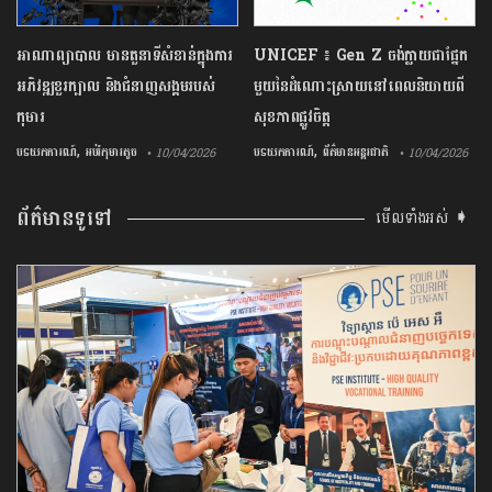
អាណាព្យាបាល មានតួនាទីសំខាន់ក្នុងការ
UNICEF ៖ Gen Z ចង់ក្លាយ​ជា​ផ្នែក​
អភិវឌ្ឍខួរក្បាល និងជំនាញសង្គមរបស់
មួយ​នៃ​ដំណោះស្រាយ​នៅ​ពេល​និយាយ​ពី
កុមារ
សុខភាព​ផ្លូវចិត្ត
,
,
បទយកការណ៍
អប់រំកុមារតូច
បទយកការណ៍
ព័ត៌មានអន្តរជាតិ
• 10/04/2026
• 10/04/2026
ព័ត៌មានទូទៅ
មើលទាំងអស់ ➧