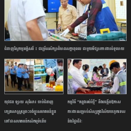
ជំនាញ​វិស្វកម្ម​អគ្គិសនី​ ​៖ ​ជម្រើស​សិក្សា​ដ៏​មាន​សក្តានុពល ​ជាមួយ​ទីផ្សារ​ការងារ​ធំ​ទូលាយ​
យុវជន ឡាយ សុវិសារ ចាប់ជំនាញ
កម្មវិធី “គន្លងអប់រំថ្មី” នឹងបង្កើនឱកាស
ក្សេតសាស្ត្រព្រោះចង់ប្តូរសហគមន៍ខ្លួន
ការងារសម្រាប់សិស្សក្នុងវិស័យបច្ចេកទេស
ទៅជា​សហគមន៍កសិកម្មទំនើប
និងវិជ្ជាជីវៈ