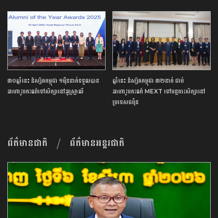
៣០ឆ្នាំនេះ និស្សិតកម្ពុជា ១ម៉ឺននាក់ទទួលបាន
ឆ្នាំនេះ និស្សិតកម្ពុជា ៣២នាក់ ជាប់
អាហារូបករណ៍ទៅ​សិក្សានៅអូស្ត្រាលី
អាហារូបករណ៍ MEXT ទៅបន្តការសិក្សានៅ
ប្រទេសជប៉ុន
ព័ត៌មានជាតិ
ព័ត៌មានអន្តរជាតិ