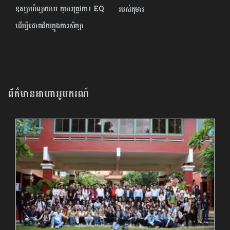
ឧស្សាហ៍ព្យាយាម កុមារត្រូវការ EQ
របស់កុមារ
ដើម្បីជោគជ័យក្នុងការសិក្សា
ព័ត៌មានអាហាររូបករណ៍