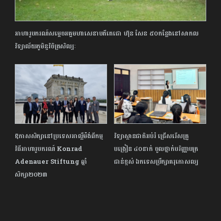
អាហារូបករណ៍សម្តេចអគ្គមហាសេនាបតីតេជោ ហ៊ុន សែន ៥០កន្លែង​នៅសាកល
វិទ្យាល័យភូមិន្ទវិចិត្រសិល្បៈ
ឱកាសសិក្សានៅប្រទេសអាល្លឺម៉ង់ពីកម្ម
វិទ្យាស្ថានជាតិអប់រំ ជ្រើសរើសគ្រូ
វិធីអាហារូបករណ៍ Konrad
បង្រៀន ៤០នាក់ ចូលថ្នាក់បរិញ្ញាបត្រ
Adenauer Stiftung ឆ្នាំ
ជាន់ខ្ពស់ ឯកទេសប្រឹក្សាគរុកោសល្យ
សិក្សា២០២៣