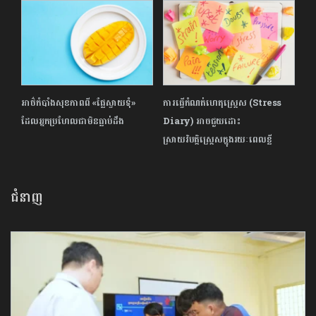
អាថ៌កំបាំងសុខភាពពី «ផ្លែស្វាយទុំ»
ការធ្វើកំណត់ហេតុស្ត្រេស (Stress
ដែលអ្នកប្រហែលជាមិនធ្លាប់ដឹង
Diary) អាចជួយដោះ
ស្រាយវិបត្តិស្ត្រេសក្នុងរយៈពេលខ្លី
ជំនាញ