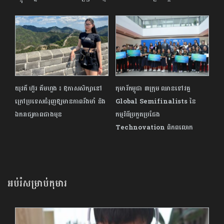
យុវតី ហ៊ួរ គីមហួង ៖ ឱកាសសិក្សានៅ
កុមារី​កម្ពុជា​ ​៣​ក្រុម​ ​ឈាន​ទៅ​វគ្គ​ ​
ក្រៅប្រទេសជំរុញឱ្យមានភាពរឹងមាំ និង
Global​ ​Semifinalists​ ​នៃ​
ឯករាជ្យភាពជាងមុន
កម្មវិធីប្រកួតប្រជែង​ ​
Technovation​ ​ពិភពលោក
អប់រំសម្រាប់កុមារ