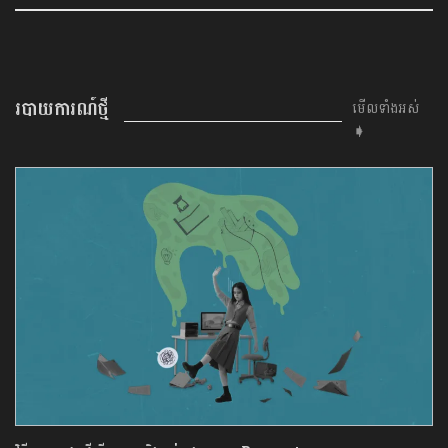
របាយការណ៍ថ្មី
មើលទាំងអស់
➧