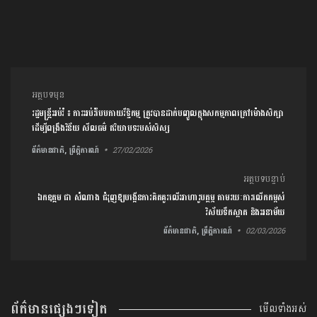
ការ​នាំទិស​ប្រកាស
អត្ថបទមុន
រដ្ឋមន្រ្តីអប់រំ ៖ ការអប់រំបែបកាយរឹទ្ធិកម្ម ត្រូវបានដាក់បញ្ចូល​ក្នុងសកម្មភាពក្រៅម៉ោងសិក្សា
ដើម្បីពង្រឹងវិន័យ សីលធម៌ ឥរិយាបទរបស់សិស្ស
ព័ត៌មានជាតិ, ព្រឹត្តិការណ៍
27/02/2026
អត្ថបទបន្ទាប់
ឯកឧត្តម ជា សំណាង ជំរុញឱ្យបង្កើនការគិតគូរលើអាហារូបត្ថម្ភ តាមរយៈការលើកកម្ពស់
វិស័យទឹកស្អាត និងអនាម័យ
ព័ត៌មានជាតិ, ព្រឹត្តិការណ៍
02/03/2026
ព័ត៌មានផ្សេងៗទៀត
មើលទាំងអស់