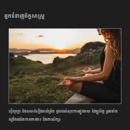
ក្រៅ​ប្រទេស​
អ្នកជំនាញចិត្តសាស្រ្ត
ធ្វើយូហ្គា និងសមាធិរៀងរាល់ព្រឹក ជួយ​ដល់សុខភាពផ្លូវកាយ និង​ផ្លូវចិត្ត ព្រមទាំង
ពង្រឹងផលិតភាពការងារ និង​ការសិក្សា