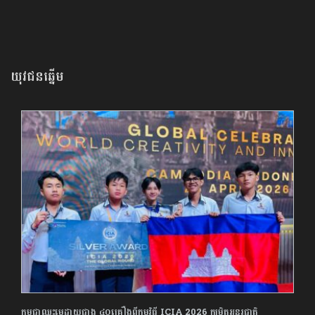
យុវជនឆ្នើម
កម្ពុជាឈ្នះមេដាយជាង ៤០គ្រឿងពីកម្មវិធី ICIA 2026 កម្រិតអន្តរជាតិ