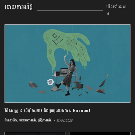
របាយការណ៍ថ្មី
មើលទាំងអស់
➧
វិធីសាស្រ្ត ៤ ​ដើម្បី​ការពារ និងគ្រប់គ្រង​អាការៈ Burnout
,
,
ចំណេះជីវិត
បទយកការណ៍
ព្រឹត្តិការណ៍
• 13/04/2026