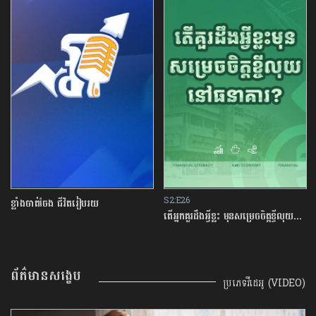
S2:E26
ខ្លាំងចាត់ចែង ជីវិតរៀបរយ
តើអ្នកគួរដឹងអ្វីខ្លះ មុនសម្រេចចិត្តខ្ចីលុយនៅធនាគារ?
ព័ត៌មានសង្ខេប
ប្រភេទវីដេអូ (VIDEO)