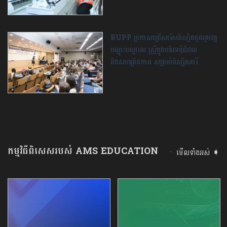
RUPP ប្រកាសជ្រើសរើសនិស្សិតចូលរួមវគ្គ
បណ្ដុះបណ្ដាល ស្ត្រីក្នុងបរិបទឌីជីថល
និងសហគ្រិនភាព សម្រាប់និស្សិតនារី
កម្មវិធីពិសេសរបស់ AMS EDUCATION
មើលទាំងអស់ ➧