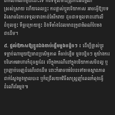
ជាក់លាក់ណាមួយនោះទេ ការទទួលទានត្រូវការអារម្មណ៍
ស្រស់ស្រាយ ហើយពេលខ្លះ ការផ្លាស់ប្តូរបរិយាកាស អាចធ្វើឱ្យបទ
ពិសោធនៃការទទួលទានកាន់តែរីករាយ ដូចជាទទួលទាននៅលើ
ដំបូលផ្ទះ ទីធ្លា​ក្រោយ​ផ្ទះ និងទីតាំងដែលមានរុក្ខជាតិពណ៌បៃតង
ជាដើម។
៥. ផ្តល់ឱកាសឱ្យខ្លួនឯងចាប់ផ្តើមម្តងបន្តិចៗ ៖
ដើម្បីផ្លាស់ប្តូរ
ទម្លាប់ណាមួយឱ្យមានប្រសិទ្ធភាព គឺចាប់ផ្តើម ម្តងបន្តិចៗ តួយ៉ាងការ
បរិភោគអាហារក៏ដូចគ្នាដែរ បើក្នុងករណីនៅក្នុងបរិយាកាសមិនល្អ ឬ
ប្រញាប់ចេញដំណើរជាដើម នោះក៏អាចបត់បែនទៅតាមស្ថានភាព
ជាក់ស្តែងម្តងម្កាលបាន ឬក៏ជ្រើសយកវិធីសាស្រ្តញាំពេលកំពុងធ្វើ
ដំណើរតែម្តង៕