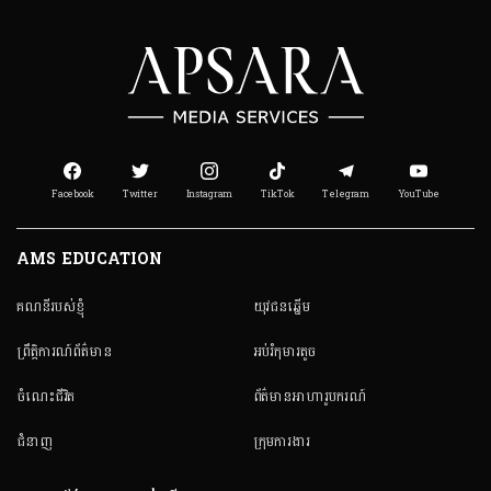
Facebook
Twitter
Instagram
TikTok
Telegram
YouTube
AMS EDUCATION
គណនី​របស់ខ្ញុំ
យុវជនឆ្នើម
ព្រឹត្តិការណ៍ព័ត៌មាន
អប់រំកុមារតូច
ចំណេះជីវិត
ព័ត៌មានអាហារូបករណ៍
ជំនាញ
ក្រុមការងារ