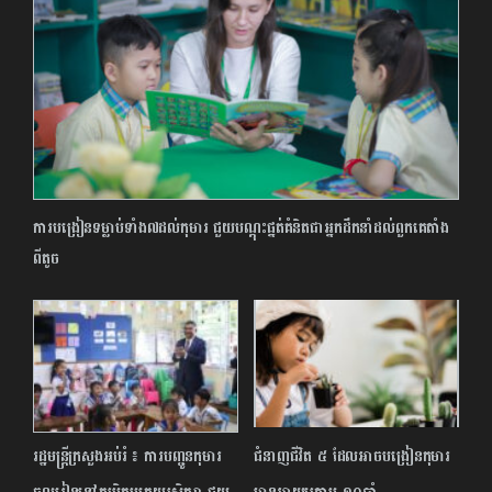
ការបង្រៀន​ទម្លាប់ទាំង៧ដល់កុមារ ជួយបណ្តុះផ្នត់គំនិតជាអ្នកដឹកនាំដល់ពួកគេតាំង
ពីតូច
រដ្ឋមន្រ្តីក្រសួងអប់រំ ​៖ ការបញ្ជូនកុមារ
ជំនាញជីវិត ៥ ដែលអាចបង្រៀនកុមារ