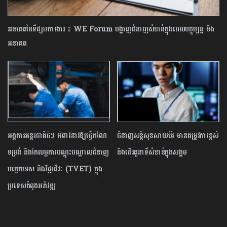
អនាគតនៃទីផ្សារការងារ ៖ WE Forum បង្ហាញជំនាញសំខាន់ក្នុងពេលបច្ចុប្បន្ន និង
អនាគត
អង្គការអន្តរជាតិធំៗ អំពាវនាវឱ្យធ្វើកំណែ
ជំនាញសន្តិសុខសាយប័រ មានតម្រូវការខ្ពស់
ទម្រង់ និងកែលម្អការបណ្ដុះបណ្ដាលជំនាញ
និងដើរតួនាទីសំខាន់ក្នុងសង្គម
បច្ចេកទេស និងវិជ្ជាជីវៈ (TVET) ក្នុង
ប្រទេសកំពុងអភិវឌ្ឍ