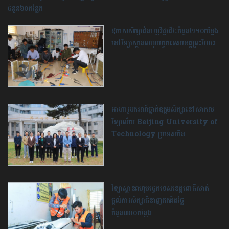
ចំនួន៦០កន្លែង
ឱកាសសិក្សាជំនាញវិជ្ជាជីវៈចំនួន២១០កន្លែង
នៅវិទ្យាស្ថានពហុបច្ចេកទេសខេត្តព្រះវិហារ
អាហារូបករណ៍ថ្នាក់ឧត្ដមសិក្សានៅសាកល
វិទ្យាល័យ Beijing University of
Technology ប្រទេសចិន
វិទ្យាស្ថានពហុបច្ចេកទេស​ខេត្តពោធិ៍សាត់
ផ្តល់ការ​សិក្សា​ជំនាញឥតគិតថ្លៃ
ចំនួន៣០០កន្លែង