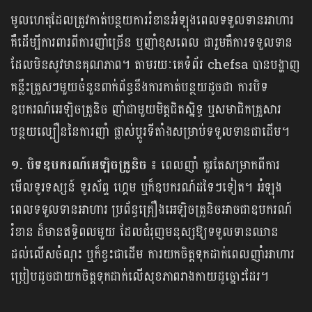
មូលហេតុដែលត្រូវកាត់បន្ថយការរំខានអំឡុងពេលទទួលទានអាហារ
គឺដើម្បីការពារពីការញាំច្រើន ឬញាំខុសពេល ជារួមគឺការទទួលទាន
ដែលមិនសូវមានគុណភាព។ តាមរយៈគេទំព័រ chefsa បានបង្ហាញ
គន្លឹះត្រួសៗមួយចំនួនពាក់ព័ន្ធនឹងការកាត់បន្ថយដូចជា ការបិទ
ឧបករណ៍អេឡិចត្រូនិច ញាំជាមួយមិត្តជិតស្និទ្ធ ឬសមាជិកគ្រួសារ
បន្ថយល្បឿននៃការញាំ ផ្លាស់ប្តូរទីតាំងសម្រាប់ទទួលទានជាដើម។
១. បិទឧបករណ៍អេឡិចត្រូនិច ៖
ពេលញាំ គួរតែសម្រាកពីការ
មើលទូរទស្សន៍ ទូរស័ព្ទ ហ្គេម ឬក៏ឧបករណ៍ដទៃៗទៀត។ អំឡុង
ពេលទទួលទានអាហារ ប្រព័ន្ធគ្រឿងអេឡិចត្រូនិចអាចជាឧបករណ៍
រំខាន ដ៏មានឥទ្ធិពលមួយ ដែលជំរុញមនុស្សឱ្យទទួលទានឈាន
ដល់លើសចំណុះ ឬក៏ខ្វះជាដើម ការយកចិត្តទុកដាក់ពេលញាំអាហារ
ប្រៀបដូចជាយកចិត្តទុកដាក់លើសុខភាពរាងកាយដូច្នោះដែរ។