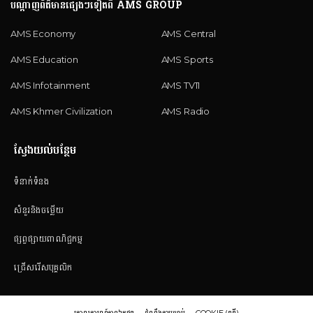
បណ្តាញព័ត៌មានផ្សេងៗទៀតពី AMS GROUP
AMS Economy
AMS Central
AMS Education
AMS Sports
AMS Infotainment
AMS TV11
AMS Khmer Civilization
AMS Radio
ស្វែងយល់បន្ថែម
ទំនាក់ទំនង
សំនួរនិងចម្លើយ
ផ្សព្វផ្សាយពាណិជ្ជកម្ម
ជ្រើសរើសបុគ្គលិក