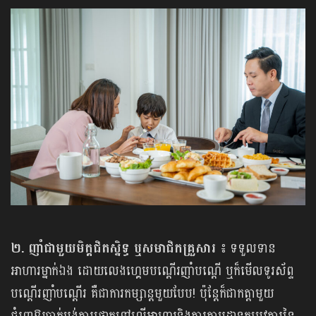
២. ញាំជាមួយមិត្តជិតស្និទ្ធ ឬសមាជិកគ្រួសារ ៖
ទទួលទាន
អាហារម្នាក់ឯង ដោយលេងហ្គេមបណ្តើរញាំបណ្តើ ឬក៏មើលទូរស័ព្ទ
បណ្តើរញាំបណ្តើរ គឺជាការកម្សាន្តមួយបែប! ប៉ុន្តែក៏ជាកត្តាមួយ