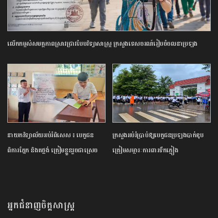
លើកកម្ពស់​សមត្ថភាព​ស្រាវជ្រាវ​បែប​វិទ្យាសាស្ត្រ​ ក្រសួង​ទេសចរណ៍​រៀបចំ​ចលនា​ប្រឡង​
ប្រណាំង​ស្នាដៃ​អត្ថបទ​ស្រាវជ្រាវ​ឆ្នើម​ក្នុង​វិស័យ​ទេសចរណ៍​ ​ឆ្នាំ​២០២៦​
នាយក​វិទ្យាល័យ​អប់រំ​ពិសេស​ ​៖ ​បេក្ខជន​
ក្រសួង​អប់រំ​ប្រាប់​ឱ្យ​បេក្ខជន​ប្រឡង​បាក់ឌុប​
ពិការ​ភ្នែក​ និង​គថ្លង់​ ត្រៀមខ្លួន​រួច​ជាស្រេច​
ត្រៀម​សម្ភារៈ​ការពារ​ទឹកភ្លៀង​
សម្រាប់​ប្រឡង​បាក់ឌុប ​ដោយ​បន្ត​តស៊ូ​មិន​
បោះបង់​
អ្នកជំនាញចិត្តសាស្រ្ត