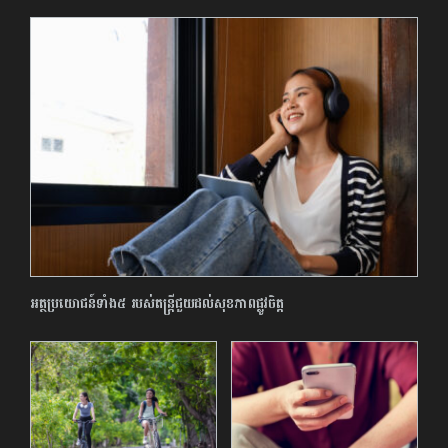
អត្ថប្រយោជន៍ទាំង៥ របស់តន្ត្រីជួយដល់សុខភាពផ្លូវចិត្ត