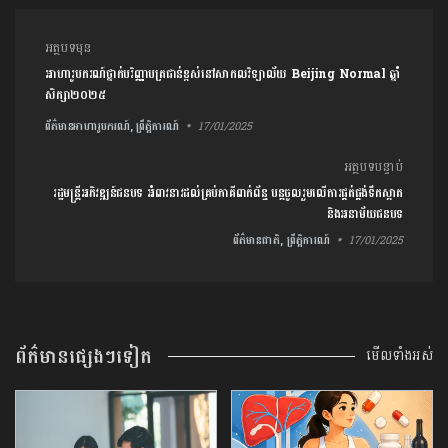
ការ​នាំទិស​ប្រកាស
អត្ថបទមុន
អាហារូបករណ៍ថ្នាក់បរិញ្ញាបត្រជាន់ខ្ពស់នៅសាកលវិទ្យាល័យ Beijing Normal ឆ្នាំ
សិក្សា២០២៥
ព័ត៌មានអាហារូបករណ៍, ព្រឹត្តិការណ៍
17/01/2025
អត្ថបទបន្ទាប់
រដ្ឋមន្ត្រីអភិវឌ្ឍន៍ជនបទ អំពាវនាវដល់គ្រប់ភាគីពាក់ព័ន្ធ បន្តចូលរួមលើការផ្គត់ផ្គង់ទឹកស្អាត
និងអនាម័យជនបទ
ព័ត៌មានជាតិ, ព្រឹត្តិការណ៍
17/01/2025
ព័ត៌មានផ្សេងៗទៀត
មើលទាំងអស់