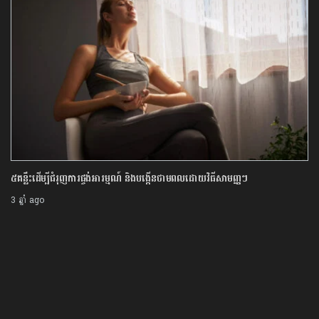
៥គន្លឹះដើម្បីជំរុញការផ្ចង់អារម្មណ៍ និងបង្កើនថាមពលដោយវិធីសាមញ្ញៗ
3 ឆ្នាំ ago