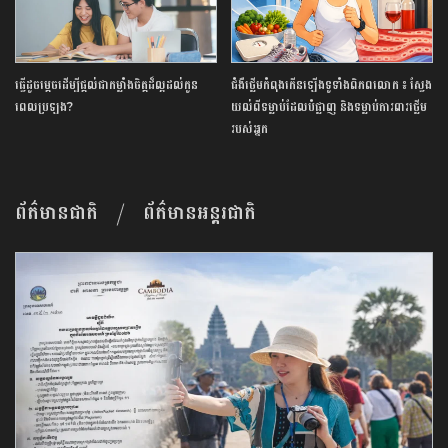
ធ្វើ​ដូចម្តេច​ដើម្បី​ផ្តល់ជា​កម្លាំងចិត្ត​ដ៏​ល្អ​ដល់​កូន​
ជំងឺ​ថ្លើម​កំពុង​កើនឡើង​ទូទាំង​ពិភពលោក​ ​៖ ​ស្វែង
ពេល​ប្រឡង​?​
យល់​ពី​ទម្លាប់​ដែល​បំផ្លាញ​ ​និង​ទម្លាប់​ការពារ​ថ្លើម​
របស់​អ្នក​
ព័ត៌មានជាតិ
ព័ត៌មានអន្តរជាតិ