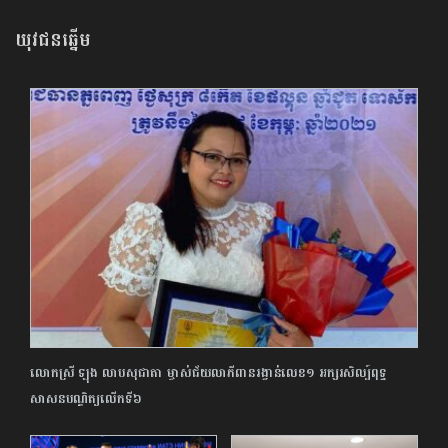
យុវជនឆ្នើម
លោកស្រី ឡុង លាបសុជាតា ម្ចាស់ជ័យលាភីពានរង្វាន់លេខ១ អក្សរសិល្ប៍ពុទ្ធ
សាសនបណ្ឌិត្យលើកទី៦