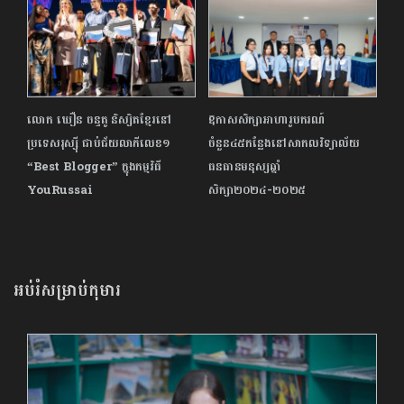
លោក ឃឿន ចន្ទតូ និស្សិតខ្មែរ​នៅ​
ឱកាសសិក្សាអាហារូបករណ៍
ប្រទេស​រុស្ស៊ី ជាប់ជ័យលាភី​លេខ១
ចំនួន៤៥កន្លែងនៅសាកលវិទ្យាល័យ
“Best Blogger” ក្នុង​កម្មវិធី
ធនធានមនុស្សឆ្នាំ
YouRussai
សិក្សា២០២៤-២០២៥
អប់រំសម្រាប់កុមារ