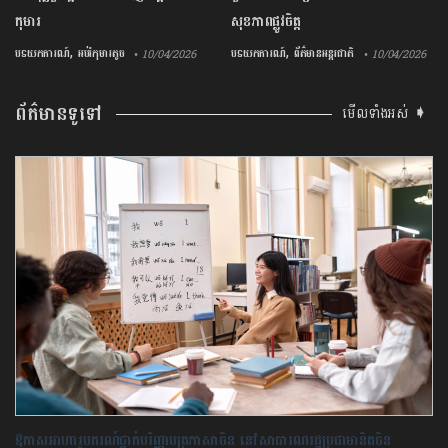
កុមារ
សុខភាព​ផ្លូវចិត្ត
,
,
បទយកការណ៍
អប់រំកុមារតូច
បទយកការណ៍
ព័ត៌មានអន្តរជាតិ
• 10/04/2026
• 10/04/2026
ព័ត៌មានទូទៅ
មើលទាំងអស់ ➧
ឱកាស​អាហារូបករណ៍ថ្នាក់បរិញ្ញាបត្រភាសាចិន នៅ​សាធារណរដ្ឋប្រជាមានិតចិន