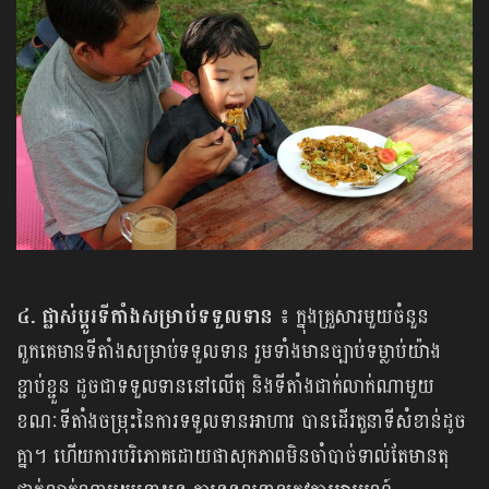
៤. ផ្លាស់ប្តូរទីតាំងសម្រាប់ទទួលទាន ៖
ក្នុងគ្រួសារមួយចំនួន
ពួកគេមានទីតាំងសម្រាប់ទទួលទាន រួមទាំងមានច្បាប់ទម្លាប់យ៉ាង
ខ្ជាប់ខ្ជួន ដូចជាទទួលទាននៅលើតុ និងទីតាំងជាក់លាក់ណាមួយ
ខណៈទីតាំងចម្រុះនៃការទទួលទានអាហារ បានដើរតួនាទីសំខាន់ដូច
គ្នា។ ហើយការបរិភោគដោយផាសុកភាពមិនចាំបាច់ទាល់តែមានតុ