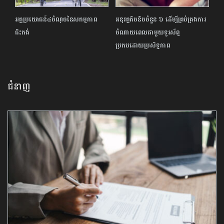
អត្ថប្រយោជន៍​៤ចំណុច​នៃ​សកម្មភាព​
អនុវត្តតិចនិចចំនួន ៦ ដើម្បីគ្រប់គ្រងការ
ជិះកង់
ចំណាយពេលជាមួយទូរស័ព្ទ
ប្រកបដោយប្រសិទ្ធភាព
ជំនាញ