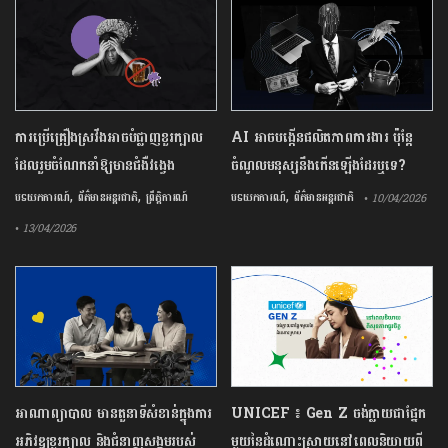
ការ​ប្រើគ្រឿង​ស្រវឹង​អាចបំផ្លាញ​ខួរក្បាល
AI អាចបង្កើនផលិតភាពការងារ ប៉ុន្តែ
ដែល​រួមចំណែក​នាំឱ្យ​មាន​ជំងឺ​វង្វេង
ចំណូលមនុស្សនឹងកើនឡើងដែរឬទេ?
,
,
,
បទយកការណ៍
ព័ត៌មានអន្តរជាតិ
ព្រឹត្តិការណ៍
បទយកការណ៍
ព័ត៌មានអន្តរជាតិ
• 10/04/2026
• 13/04/2026
អាណាព្យាបាល មានតួនាទីសំខាន់ក្នុងការ
UNICEF ៖ Gen Z ចង់ក្លាយ​ជា​ផ្នែក​
អភិវឌ្ឍខួរក្បាល និងជំនាញសង្គមរបស់
មួយ​នៃ​ដំណោះស្រាយ​នៅ​ពេល​និយាយ​ពី