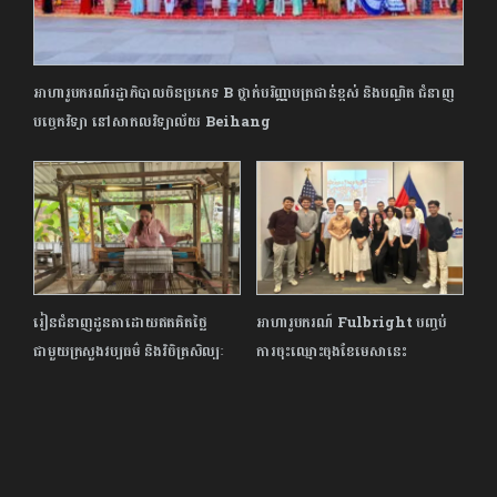
អាហារូបករណ៍រដ្ឋាភិបាលចិនប្រភេទ B ថ្នាក់បរិញ្ញាបត្រជាន់ខ្ពស់ និងបណ្ឌិត ជំនាញ
បច្ចេកវិទ្យា នៅសាកលវិទ្យាល័យ Beihang
រៀនជំនាញដូនតាដោយឥតគិតថ្លៃ
អាហារូបករណ៍ Fulbright បញ្ចប់
ជាមួយក្រសួងវប្បធម៌ និង​វិចិត្រសិល្បៈ
ការចុះឈ្មោះចុងខែមេសានេះ