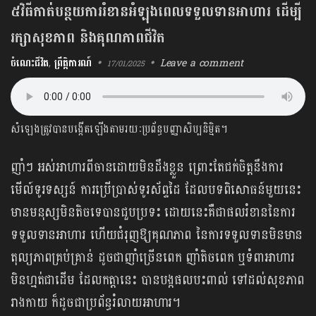
៥វិធីកាត់បន្ថយការរំខានអំឡុងពេលទទួលទានអាហារ ដើម្បី
រក្សាសុខភាព និងគុណភាពជីវិត
ចំណេះជីវិត
,
ព្រឹត្តិការណ៍
Leave a comment
17/01/2025
សំឡេងត្រូវបានបង្កើតឡើងតាមរយៈប្រព័ន្ធបញ្ញាសិប្បនិម្មិត។
ញាំៗ អស់អាហារពីចានដោយមិនដឹងខ្លួន ព្រោះតែជក់ចិត្តនឹងការ
មើល៍​ទូរទស្សន៍ ការប្រើប្រាស់ទូរស័ព្ទដៃ ដែលបទពិសោធន៍មួយនេះ
មានមនុស្សមិនតិចទេបានជួបប្រទះ ដោយនេះគឺជាផលរំខាននៃការ
ទទួលទានអាហារ ហើយជំរុញឱ្យគុណភាព នៃការទទួលទានមិនមាន
តុល្យភាពគ្រប់គ្រាន់ ដូចជាញាំច្រើនពេក ញាំតិចពេក ឬទំពាអាហារ
មិនហ្មត់ជាដើម ដែលកត្តានេះ បានបង្កផលបះពាល់ ទៅដល់សុខភាព
រាងកាយ ក៏ដូចជាប្រព័ន្ធរំលាយអាហារ។