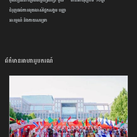
ចូលរៀននៅកម្រិតមត្តេយ្យសិក្សា ជួយ
មានអាយុក្រោម ១០ឆ្នាំ
ជំរុញដល់ការលូតលាស់ផ្នែកសង្គម បញ្ញា
អារម្មណ៍ និងកាយសម្បទា
ព័ត៌មានអាហាររូបករណ៍