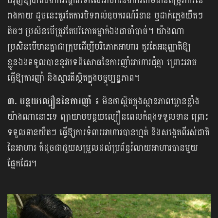
ជំរុញឱ្យបាត់បង់ការផ្តោតទៅលើអាហារនិងការតាមដានតម្រូវការនៃ
រាងកាយ ដូចនេះគួរតែការបិទរាល់ឧបករណ៍រំខាន ឬដាក់ភ្លេងយឺតៗ
តិចៗ ប្រសិនបើត្រូវតែបរិភោគម្នាក់ឯងជាចាំបាច់។ យ៉ាងណា​
ប្រសិនបើមានគ្នាជាក្រុមដើម្បីបរិភោគអាហារ គួរតែអនុញ្ញាតិឱ្យ
ខ្លួនឯងទទួលបាននូវបទពិសោធនៃការញាំអាហារជុំគ្នា ព្រោះអាច
ធ្វើឱ្យការញាំ និងស្មារតីស្ថិតក្នុងបច្ចុប្បន្នភាព។
៣. បន្ថយល្បឿននៃការញាំ ៖​​
មិនថាស្ថិតក្នុងស្ថានភាពឃ្លានខ្លាំង
យ៉ាងណានោះទេ ព្យាយាមបន្ថយល្បឿនពេលកំពុងទទួលទាន ព្រោះ
ទទួលទានយឺតៗ ធ្វើឱ្យការទំពារអាហារបានហ្មត់ និងសង្កេតពីរស់ជាតិ
នៃអាហារ ក៏ដូចជាជួយសម្រួលដល់ប្រព័ន្ធរំលាយអាហារបានមួយ
ផ្នែកដែរ។