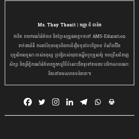
Ms. Thay Thanit | កញ្ញា ថី ថានិត
ថានិត រាយការណ៍ព័ត៌មាន និងប្រែសម្រួលអត្ថបទនៅ AMS-Education
ទាក់ទងអំពី ការអប់រំកុមារតូចនិងការចិញ្ចឹមកូនបែបវិជ្ជមាន បំណិនជីវិត
បុគ្គលិកលក្ខណៈរបស់មនុស្ស ប្រវត្តិរបស់យុវជនឆ្នើមឬបុគ្គលគំរូ ការជ្រើសជំនាញ
សិក្សា និងព្រឹត្តិការណ៍ព័ត៌មាន​ក្នុងកម្មវិធីចំណេះដឹងទូទៅតាមរយៈវេទិកាសាធារណៈ
និងនៅតាមសហគមន៍នានា៕