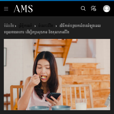
ព្រឹត្តិការណ៍
ចំណេះជីវិត
៥វិធីកាត់បន្ថយការរំខានអំឡុងពេល
ទទួលទានអាហារ ដើម្បីរក្សាសុខភាព និងគុណភាពជីវិត