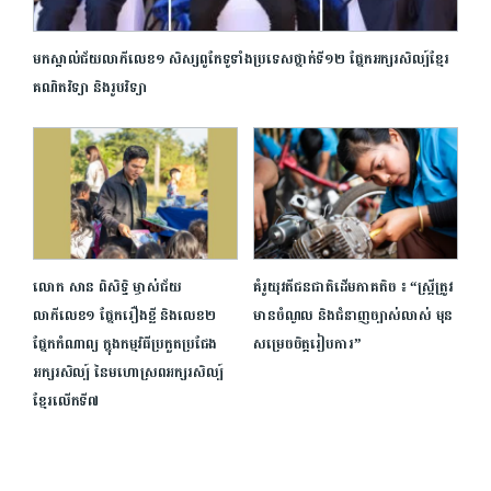
មកស្គាល់ជ័យលាភីលេខ១ សិស្សពូកែទូទាំងប្រទេសថ្នាក់ទី១២ ផ្នែកអក្សរសិល្ប៍ខ្មែរ
គណិតវិទ្យា និងរូបវិទ្យា
លោក សាន ពិសិទ្ធិ ម្ចាស់ជ័យ
គំរូយុវតីជនជាតិដើមភាគតិច ៖ “ស្ត្រីត្រូវ
លាភីលេខ១ ផ្នែករឿងខ្លី និងលេខ២
មានចំណូល និងជំនាញច្បាស់លាស់ មុន
ផ្នែកកំណាព្យ ក្នុងកម្មវិធីប្រកួតប្រជែង
សម្រេចចិត្តរៀបការ”
អក្សរសិល្ប៍ នៃមហោស្រពអក្សរសិល្ប៍
ខ្មែរលើកទី៧