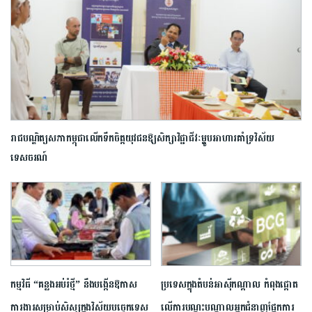
រាជបណ្ឌិត្យសភាកម្ពុជាលើកទឹកចិត្តយុវជនឱ្យសិក្សាវិជ្ជាជីវៈម្ហូបអាហារគាំទ្រវិស័យ
ទេសចរណ៍
កម្មវិធី “គន្លងអប់រំថ្មី” នឹងបង្កើនឱកាស
ប្រទេសក្នុងតំបន់អាស៊ីកណ្ដាល កំពុងផ្ដោត
ការងារសម្រាប់សិស្សក្នុងវិស័យបច្ចេកទេស
លើការបណ្ដុះបណ្ដាលអ្នកជំនាញផ្នែកការ