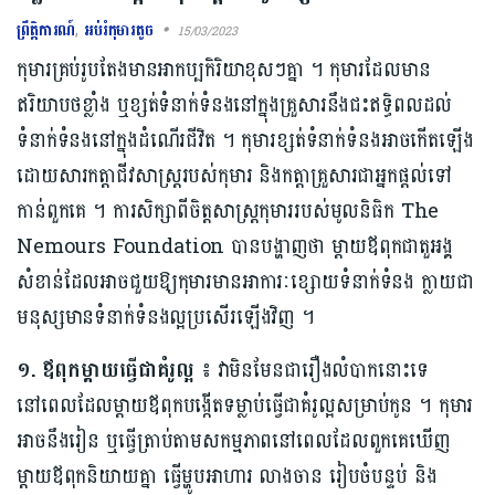
ព្រឹត្តិការណ៍
,
អប់រំកុមារតូច
15/03/2023
កុមារគ្រប់រូបតែងមានអាកប្បកិរិយាខុសៗគ្នា ។ កុមារដែលមាន
ឥរិយាបថខ្លាំង ឬខ្សត់ទំនាក់ទំនងនៅក្នុងគ្រួសារនឹងជះឥទ្ធិពលដល់
ទំនាក់ទំនងនៅក្នុងដំណើរជីវិត ។ កុមារខ្សត់ទំនាក់ទំនងអាចកើតឡើង
ដោយសារកត្តាជីវសាស្ត្ររបស់កុមារ និងកត្តាគ្រួសារជាអ្នកផ្តល់ទៅ
កាន់ពួកគេ ។ ការសិក្សាពីចិត្តសាស្ត្រកុមាររបស់មូលនិធិក The
Nemours Foundation បានបង្ហាញថា ម្តាយឪពុកជាតួអង្គ
សំខាន់ដែលអាចជួយឱ្យកុមារមានអាការៈខ្សោយទំនាក់ទំនង ក្លាយជា
មនុស្សមានទំនាក់ទំនងល្អប្រសើរឡើងវិញ ។
១. ឪពុកម្តាយធ្វើជាគំរូល្អ ៖
វាមិនមែនជារឿងលំបាកនោះទេ
នៅពេលដែលម្តាយឪពុកបង្កើតទម្លាប់ធ្វើជាគំរូល្អសម្រាប់កូន ។ កុមារ
អាចនឹងរៀន ឬធ្វើត្រាប់តាមសកម្មភាពនៅពេលដែលពួកគេឃើញ
ម្តាយឪពុកនិយាយគ្នា ធ្វើម្ហូបអាហារ លាងចាន រៀបចំបន្ទប់ និង