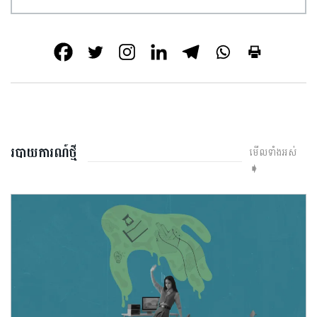
របាយការណ៍ថ្មី
មើលទាំងអស់
➧