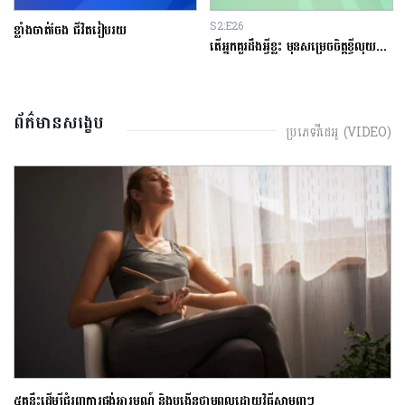
S2:E26
S1:E13
តើអ្នកគួរដឹងអ្វីខ្លះ មុនសម្រេចចិត្តខ្ចីលុយនៅធនាគារ?
អ្នករៀនផង ធ្វើការផង
ព័ត៌មានសង្ខេប
ប្រភេទវីដេអូ (VIDEO)
ផែនការជីវិតជួយឱ្យលោក Michael Dell ក្លាយជាម្ចាស់ក្រុមហ៊ុនបច្ចេកវិទ្យាឆ្នើម