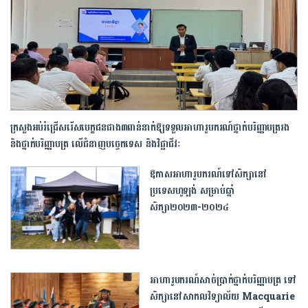
ក្រសួងអប់រំជ្រើសរើសបេក្ខជនជាង៣ពាន់នាក់ឱ្យ​ទទួល​អាហារូបករណ៍ថ្នាក់បរិញ្ញាបត្ររង
និង​ថ្នាក់បរិញ្ញាបត្រ លើជំនាញបច្ចេកទេស និងវិជ្ជាជីវៈ
ឱកាសអាហារូបករណ៍ទៅ​សិក្សានៅ
ប្រទេសហូឡង់ សម្រាប់ឆ្នាំ
សិក្សា២០២៣-២០២៤
អាហារូបករណ៍​សាច់ប្រាក់​ថ្នាក់​បរិញ្ញាបត្រ ​ទៅ​
សិក្សា​នៅ​សាកលវិទ្យាល័យ​ ​Macquarie​