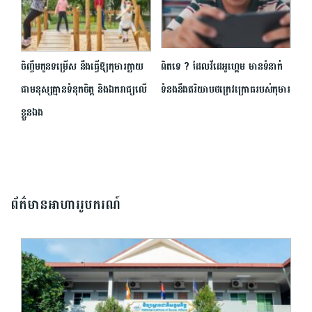
ចិញ្ចឹមកូនទម្រើស នឹងធ្វើឱ្យកុមារក្លាយ
ពិតទេ ? ដែលវីដេអូហ្គេម មានទំនាក់
ជាមនុស្សគ្មានទំនុកចិត្ត និងឯករាជ្យលើ
ទំនងនឹងឥរិយាបថក្រេវក្រោធរបស់កុមារ
ខ្លួនឯង
ព័ត៌មានអាហាររូបករណ៍