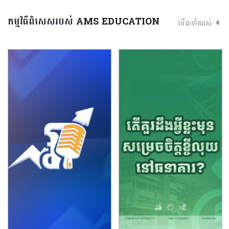
កម្មវិធីពិសេសរបស់ AMS EDUCATION
មើលទាំងអស់ ➧