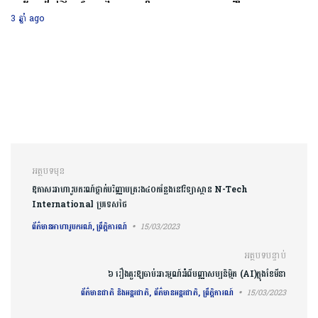
របស់ពិភពលោក
3 ឆ្នាំ ago
ការ​នាំទិស​ប្រកាស
អត្ថបទមុន
ឱកាសអាហារូបករណ៍ថ្នាក់បរិញ្ញាបត្ររង៤០កន្លែងនៅវិទ្យាស្ថាន N-Tech
International ប្រទេសថៃ
ព័ត៌មានអាហារូបករណ៍, ព្រឹត្តិការណ៍
15/03/2023
អត្ថបទបន្ទាប់
៦ រឿងគួរឱ្យចាប់អារម្មណ៍អំពីបញ្ញាសប្បនិម្មិត (AI)ក្នុងខែមីនា
ព័ត៌មានជាតិ និងអន្តរជាតិ, ព័ត៌មានអន្តរជាតិ, ព្រឹត្តិការណ៍
15/03/2023