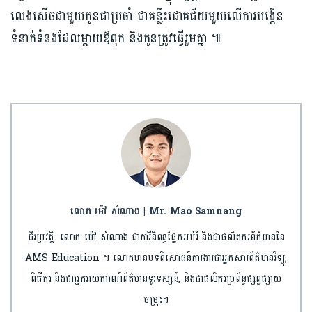
លេងសើចជាមួយកូនជាប្រចាំ ជាគន្លឹះជោគជ័យមួយលើការបង្កើន
ទំនាក់ទំនងដែលម្តាយឪពុក និងកូនត្រូវធ្វើរួមគ្នា ៕
លោក ម៉ៅ សំណាង | Mr. Mao Samnang
ជីវប្រវត្តិ: លោក ម៉ៅ សំណាង ជាការីនិពន្ធផ្នែកអប់រំ និងជាផលិតករព័ត៌មាននៃ
AMS Education ។ លោកមានបទពិសោធន៍ការងារជាអ្នកសារព័ត៌មានវិទ្យុ,
ពិធីករ និងជាអ្នករាយការណ៍ព័ត៌មានទូរទស្សន៍, និងជាផលិករប្រព័ន្ធផ្សព្វផ្សាយ
ចម្រុះ។