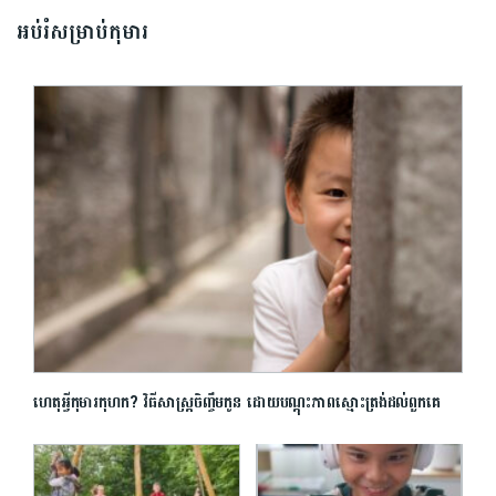
អប់រំសម្រាប់កុមារ
ហេតុអ្វីកុមារកុហក? វិធីសាស្ត្រចិញ្ចឹមកូន ដោយបណ្ដុះភាពស្មោះត្រង់ដល់ពួកគេ