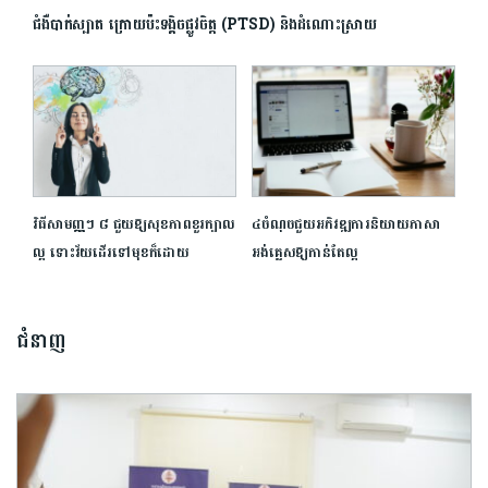
ជំងឺបាក់ស្បាត ក្រោយប៉ះ​ទង្គិច​ផ្លូវចិត្ត (PTSD) និង​ដំណោះស្រាយ
វិធី​សាមញ្ញ​ៗ​ ​៨​ ​ជួយ​ឱ្យ​សុខភាព​ខួរក្បាល​
៤ចំណុចជួយ​អភិវឌ្ឍការនិយាយភាសា
ល្អ​ ​ទោះ​វ័យ​ដើរ​ទៅ​មុខ​ក៏ដោយ​
អង់គ្លេសឱ្យ​កាន់តែល្អ
ជំនាញ