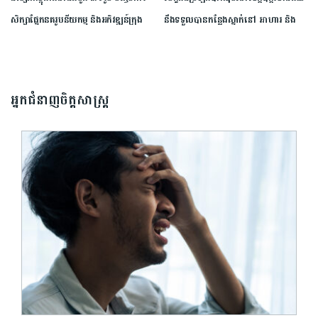
សិក្សា​ផ្នែក​នគរូបនីយកម្ម ​និង​អភិវឌ្ឍន៍​ក្រុង​
នឹង​ទទួលបាន​កន្លែង​ស្នាក់​នៅ​ ​អាហារ​ និង​
ក្រោម​កិច្ចសហការ​ជាមួយ​សាកលវិទ្យាល័យ​
ការ​ដឹកជញ្ជូន​ឥត​គិត​ថ្លៃ​ ​ពី​ ស​.ស​.យ​.​ក
សេអ៊ូល​
អ្នកជំនាញចិត្តសាស្រ្ត