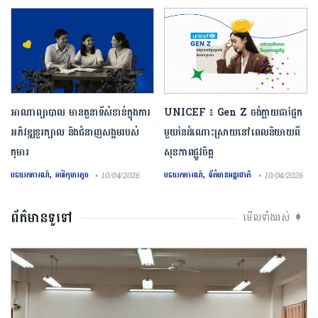
អាណាព្យាបាល មានតួនាទីសំខាន់ក្នុងការ
UNICEF ៖ Gen Z ចង់ក្លាយ​ជា​ផ្នែក​
អភិវឌ្ឍខួរក្បាល និងជំនាញសង្គមរបស់
មួយ​នៃ​ដំណោះស្រាយ​នៅ​ពេល​និយាយ​ពី
កុមារ
សុខភាព​ផ្លូវចិត្ត
,
,
បទយកការណ៍
អប់រំកុមារតូច
បទយកការណ៍
ព័ត៌មានអន្តរជាតិ
• 10/04/2026
• 10/04/2026
ព័ត៌មានទូទៅ
មើលទាំងអស់ ➧