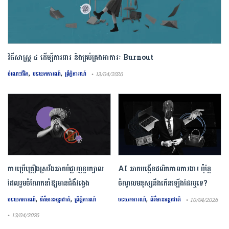
វិធីសាស្រ្ត ៤ ​ដើម្បី​ការពារ និងគ្រប់គ្រង​អាការៈ Burnout
,
,
ចំណេះជីវិត
បទយកការណ៍
ព្រឹត្តិការណ៍
• 13/04/2026
ការ​ប្រើគ្រឿង​ស្រវឹង​អាចបំផ្លាញ​ខួរក្បាល
AI អាចបង្កើនផលិតភាពការងារ ប៉ុន្តែ
ដែល​រួមចំណែក​នាំឱ្យ​មាន​ជំងឺ​វង្វេង
ចំណូលមនុស្សនឹងកើនឡើងដែរឬទេ?
,
,
,
បទយកការណ៍
ព័ត៌មានអន្តរជាតិ
ព្រឹត្តិការណ៍
បទយកការណ៍
ព័ត៌មានអន្តរជាតិ
• 10/04/2026
• 13/04/2026