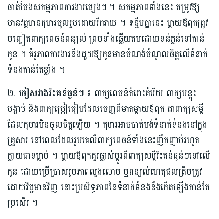
ចាត់ចែងសកម្មភាពការងារផ្សេងៗ ។ សកម្មភាពទាំងនេះ តម្រូវឱ្យ
មានវត្តមានកុមារចូលរួមដោយរីករាយ ។ ទន្ទឹមគ្នានេះ ម្តាយឪពុកត្រូវ
បញ្ជៀតពាក្យពេចន៍ពន្យល់ ព្រមទាំងឆ្លើយតបដោយទន់ភ្លន់ទៅកាន់
កូន ។ គំរូភាពការងារនឹងជួយឱ្យកូនមានចំណង់ចំណូលចិត្តលើទំនាក់
ទំនងកាន់តែខ្លាំង ។
២.
ចៀសវាងរិះគន់​ធ្ងន់ៗ ៖
ពាក្យពេចន៍គំរោះគំរើយ ពាក្យបន្តុះ
បង្អាប់ និងពាក្យប្រៀធៀបដែលចេញពីមាត់ម្តាយឪពុក ជាពាក្យសម្តី
ដែលកុមារមិនចូលចិត្តឡើយ ។ កុមារអាចបាត់បង់ទំនាក់ទំនងនៅក្នុង
គ្រួសារ នៅពេលដែលរូបគេលឺពាក្យពេចន៍ទាំងនេះញឹកញាប់រហូត
ក្លាយជាទម្លាប់ ។ ម្តាយឪពុកគួរផ្លាស់ប្តូរពីពាក្យសម្តីរិះគន់ធ្ងន់ៗទៅលើ
កូន ដោយប្រើប្រាស់រូបភាពលួងលោម ឬពន្យល់ហេតុផលត្រឹមត្រូវ
ដោយវិជ្ជមានវិញ នោះប្រសិទ្ធភាពនៃទំនាក់ទំនងនឹងកើតឡើងកាន់តែ
ប្រសើរ ។