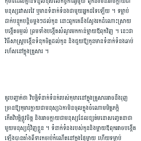
កុមារដែលគ្មានទំនួលខុសលើកិច្ចការអ្វីមួយ ពួកនឹងមិនអាចក្លាយជា
មនុស្សរវាសរវៃ ឬមានទំនាក់ទំនងជាមួយអ្នកដទៃឡើយ ។ ទម្លាប់
ដាក់បន្ទុកបន្តិចម្តងៗដល់កូន នោះពួកគេនឹងស្វែងរកដំណោះស្រាយ
បង្កើតចម្ងល់ ព្រមទាំងបង្កើតសំណួរមកកាន់ម្តាយឪពុកវិញ ។ នេះជា
វិធីសាស្ត្របង្កើនទំនុកចិត្តដល់កូន និងជួយឱ្យកូនមានទំនាក់ទំនងឆាប់
រហ័សនៅក្នុងគ្រួសារ ។
គួរបញ្ជាក់ថា វិបត្តិទំនាក់ទំនក់របស់កុមារនៅក្នុងគ្រួសារអាចនឹងរុញ
ច្រានឱ្យកុមារក្លាយជាមនុស្សឯកាមិនចូលក្នុងចំណោមមិត្តភក្តិ
កើតវិបត្តិផ្លូវចិត្ត និងអាចក្លាយជាមនុស្សដែលខ្សត់មនោសញ្ចេតនាជា
មួយមនុស្សជុំវិញខ្លួន ។ ទំនាក់ទំនងរបស់កូននិងម្តាយឪពុកអាចបង្កើត
ឡើងបានតាំងពីទារកចាប់កំណើតនៅក្នុងផ្ទៃម្តាយ ហើយទម្លាប់