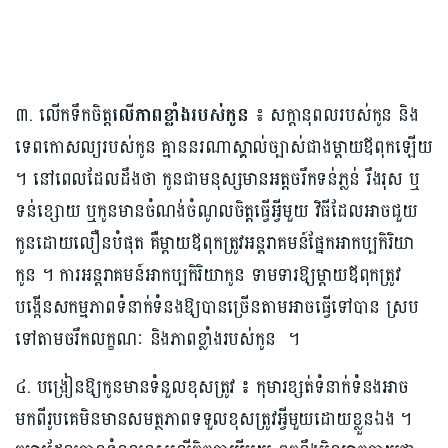
៣. លើកទឹកចិត្ត
លើភាពខ្លាំងរបស់កូន ៖
សក្តានុពលរបស់កូន និង
ទេពកោសល្យរបស់កូន គ្មាននរណាស្គាល់ច្បាស់ជាងម្តាយឪពុកឡើយ
។ នៅពេលដែលដឹងថា កូនជាមនុស្សមានអត្តចរឹកទន់ភ្លន់ រឹងរុស ឬ
ទន់ខ្សោយ ឬកូនមានចំណង់ចំណូលចិត្តធ្វើអ្វីមួយ វិធីដែលអាចជួយ
កូនដោយលឿនបំផុត គឺម្តាយឪពុកត្រូវអន្តរាគមន៍ផ្នែកអាកប្បកិរិយា
កូន ។ ការអន្តរាគមន៍អាកប្បកិរិយាកូន ទាមទារឱ្យម្តាយឪពុកត្រូវ
បង្កើនសកម្មភាពទំនាក់ទំនងឱ្យបានច្រើនតាមអាចធ្វើទៅបាន ស្រប
ទៅតាមចរឹកលក្ខណៈ និងភាពខ្លាំងរបស់កូន ។
៤. បង្រៀនឱ្យកូនមានទំនួលខុសត្រូវ ៖ កុមារខ្សត់ទំនាក់ទំនងអាច
មកពីរូបគេមិនមានសមត្ថភាពទទួលខុសត្រូវអ្វីមួយដោយខ្លួនឯង ។