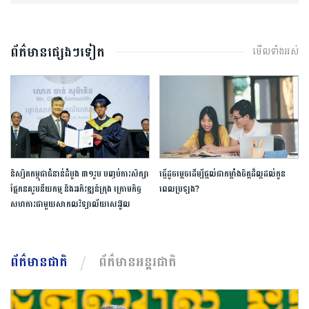
ព័ត៌មានផ្សេងៗទៀត
មើលទាំងអស់
និស្សិត​កម្ពុជា​ជំនាន់​ដំបូង​ ​៣១​រូប​ ​បញ្ចប់​ការ​សិក្សា​
ធ្វើ​ដូចម្តេច​ដើម្បី​ផ្តល់ជា​កម្លាំងចិត្ត​ដ៏​ល្អ​ដល់​កូន​
ផ្នែក​នគរូបនីយកម្ម ​និង​អភិវឌ្ឍន៍​ក្រុង​ ក្រោម​កិច្ច
ពេល​ប្រឡង​?​
សហការ​ជាមួយ​សាកលវិទ្យាល័យ​សេអ៊ូល​
ព័ត៌មានជាតិ
ព័ត៌មានអន្តរជាតិ