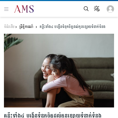
ព្រឹត្តិការណ៍
គន្លឹះទាំង៤ បង្កើនទំនុកចិត្តដល់កូនខ្សោយទំនាក់ទំនង
គន្លឹះទាំង៤ បង្កើនទំនុកចិត្តដល់កូនខ្សោយទំនាក់ទំនង