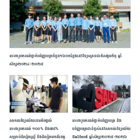
អាហារូបករណ៍ថ្នាក់បរិញ្ញាបត្រចំនួន១៦០កន្លែងនៅវិទ្យាស្ថានជាតិសង្គមកិច្ច ឆ្នាំ
សិក្សា២០២៤-២០២៥
សាកលវិទ្យាល័យខេមតិចផ្ដល់
អាហារូបករណ៍ថ្នាក់បរិញ្ញាបត្រ និង
អាហារូបករណ៍ ១០០% និង៧៥%
បរិញ្ញាបត្រជាន់ខ្ពស់នៅសាកលវិទ្យាល័យ
សម្រាប់និស្សិតស្រ្តី និងនិស្សិតមកពីខេត្ត
Salford ឆ្នាំសិក្សា២០២៥-២០២៦