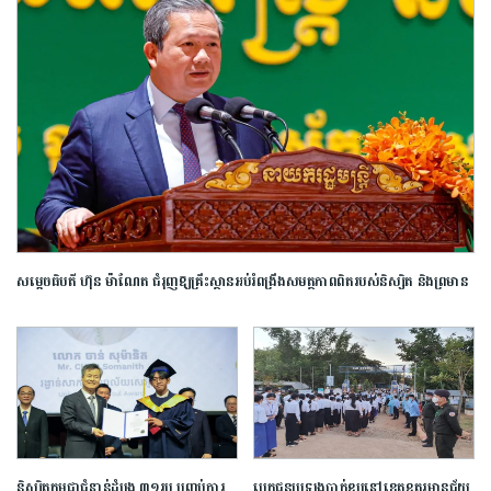
សម្តេច​ធិបតី​ ហ៊ុន​ ​ម៉ាណែត ​ជំរុញ​ឱ្យ​គ្រឹះស្ថាន​អប់រំ​ពង្រឹង​សមត្ថភាព​ពិត​របស់​និស្សិត​ ​និង​ព្រមាន​
ពី​ហានិភ័យ​នៃ​ការ​រៀន​ពឹងផ្អែក​ទាំងស្រុង​លើ​ ​AI​
និស្សិត​កម្ពុជា​ជំនាន់​ដំបូង​ ​៣១​រូប​ ​បញ្ចប់​ការ​
បេក្ខជន​ប្រឡង​បាក់ឌុប​នៅ​ខេត្ត​ឧត្តរមានជ័យ​ ​