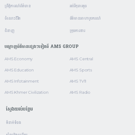
ព្រឹត្តិការណ៍ព័ត៌មាន
អប់រំកុមារតូច
ចំណេះជីវិត
ព័ត៌មានអាហារូបករណ៍
ជំនាញ
ក្រុមការងារ
បណ្តាញព័ត៌មានផ្សេងៗទៀតពី AMS GROUP
AMS Economy
AMS Central
AMS Education
AMS Sports
AMS Infotainment
AMS TV11
AMS Khmer Civilization
AMS Radio
ស្វែងយល់បន្ថែម
ទំនាក់ទំនង
សំនួរនិងចម្លើយ