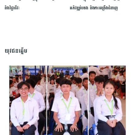
និងវិជ្ជាជីវៈ
អភិវឌ្ឍបៃតង និងការពង្រឹងជំនាញ
យុវជនឆ្នើម