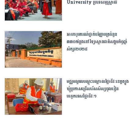
​University​ ​ប្រទេស​អូស្ត្រាលី​
អាហារូបករណ៍ថ្នាក់បរិញ្ញាបត្រចំនួន
៣៣០កន្លែងនៅវិទ្យាស្ថានជាតិសង្គមកិច្ចឆ្នាំ
សិក្សា២០២៥
មជ្ឈមណ្ឌលបណ្ដុះបណ្ដាលវិជ្ជាជីវៈខេត្តត្បូង
ឃ្មុំប្រកាសជ្រើសរើសសិស្សចូលរៀន
បច្ចេកទេសវិជ្ជាជីវៈ១