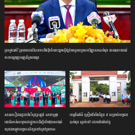
ក្រសួង​អប់រំ ​ព្រមាន​ចាត់​វិធានការ​តឹងរ៉ឹង​ចំពោះ​អ្នក​ធ្វើឱ្យ​បែកធ្លាយ​ប្រធាន​វិញ្ញាសា​បាក់ឌុប ​អាច​ឈានដល់​
ការ​បណ្តេញ​ចេញ​ពី​ក្របខណ្ឌ​
សាលារៀន​អន្តរជាតិ​វ៉េស្ទឡាញន៍​ ​សាខា​ក្រុង​
ខេត្ត​កំពង់ធំ​ ត្រៀម​ទីតាំង​ចំនួន​ ​៥​ ​សម្រាប់​បេក្ខជន​
ពោធិ៍សាត់​សម្ពោធ​ជា​ផ្លូវការ​​ដើម្បី​បើក​ឱកាស​ដល់​
បាក់ឌុប ស្នាក់នៅ ​ដោយ​មិន​គិត​ថ្លៃ​
យុវជន​កម្ពុជា​បន្ត​ការ​សិក្សា​នៅ​ក្រៅ​ប្រទេស​