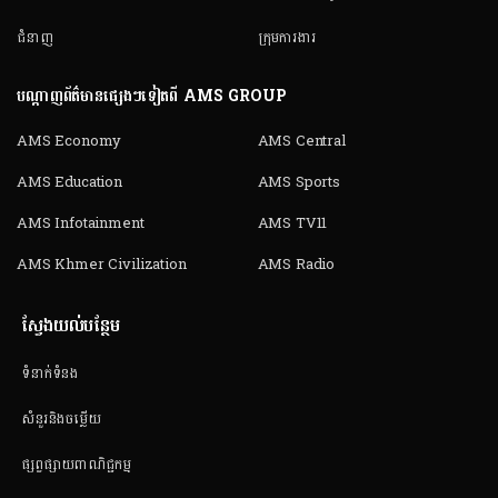
ជំនាញ
ក្រុមការងារ
បណ្តាញព័ត៌មានផ្សេងៗទៀតពី AMS GROUP
AMS Economy
AMS Central
AMS Education
AMS Sports
AMS Infotainment
AMS TV11
AMS Khmer Civilization
AMS Radio
ស្វែងយល់បន្ថែម
ទំនាក់ទំនង
សំនួរនិងចម្លើយ
ផ្សព្វផ្សាយពាណិជ្ជកម្ម