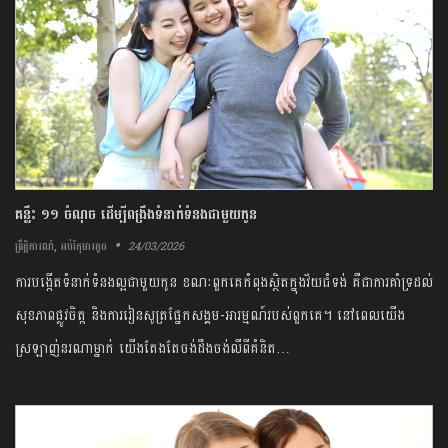
គន្លឹះ ១១ ចំណុច ដើម្បីពង្រឹងទំនាក់ទំនងជាមួយកូន
,
24/03/2026
ព្រឹត្តិការណ៍
អប់រំកុមារតូច
ការបង្កើតទំនាក់ទំនងល្អជាមួយកូន ខណៈពួកគេ​កំពុង​ស្ថិត​ក្នុងវ័យជំទង់ គឺជាការគាំទ្រដល់
សុខភាពផ្លូវចិត្ត និងការរៀនសូត្រផ្នែកសង្គម-អារម្មណ៍របស់ពួកគេ។ នៅពេលយើង
ស្រឡាញ់នរណាម្នាក់ យើងតែងតែចង់ដឹងចង់លឺពីគំនិត…