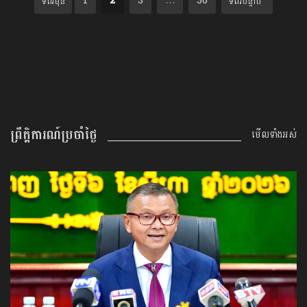
Posts pagination
1
2
3
…
36
ទំព័រមុន
ទំព័របន្ទាប់
ព្រឹត្តិការណ៍ប្រចាំថ្ងៃ
មើលទាំងអស់