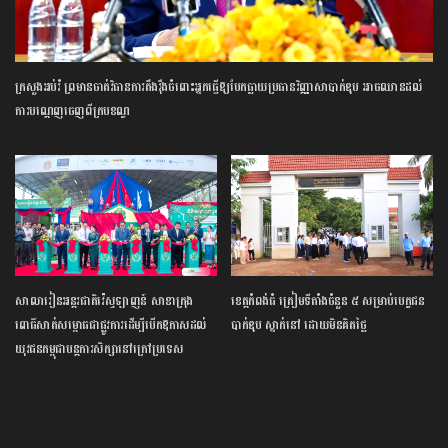
ក្រសួង​អប់រំ ​ព្រមាន​ចាត់​វិធានការ​តឹងរ៉ឹង​ចំពោះ​អ្នក​ធ្វើឱ្យ​បែកធ្លាយ​ប្រធាន​វិញ្ញាសា​បាក់ឌុប ​អាច​ឈានដល់​
ការ​បណ្តេញ​ចេញ​ពី​ក្របខណ្ឌ​
សាលារៀន​អន្តរជាតិ​វ៉េស្ទឡាញន៍​ ​សាខា​ក្រុង​
ខេត្ត​កំពង់ធំ​ ត្រៀម​ទីតាំង​ចំនួន​ ​៥​ ​សម្រាប់​បេក្ខជន​
ពោធិ៍សាត់​សម្ពោធ​ជា​ផ្លូវការ​​ដើម្បី​បើក​ឱកាស​ដល់​
បាក់ឌុប ស្នាក់នៅ ​ដោយ​មិន​គិត​ថ្លៃ​
យុវជន​កម្ពុជា​បន្ត​ការ​សិក្សា​នៅ​ក្រៅ​ប្រទេស​