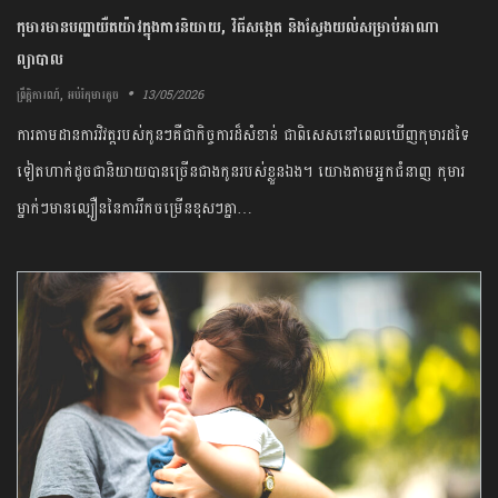
កុមារមានបញ្ហាយឺតយ៉ាវក្នុងការនិយាយ, វិធីសង្កេត និងស្វែងយល់សម្រាប់អាណា
ព្យាបាល
,
13/05/2026
ព្រឹត្តិការណ៍
អប់រំកុមារតូច
ការតាមដានការវិវត្តរបស់កូនៗគឺជាកិច្ចការដ៏សំខាន់ ជាពិសេសនៅពេលឃើញកុមារដទៃ
ទៀតហាក់ដូចជានិយាយបានច្រើនជាងកូនរបស់ខ្លួនឯង។ យោងតាមអ្នកជំនាញ កុមារ
ម្នាក់ៗមានល្បឿននៃការរីកចម្រើនខុសៗគ្នា…