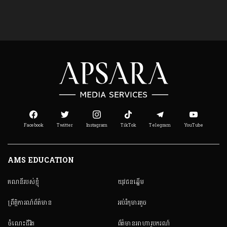
Facebook
Twitter
Instagram
TikTok
Telegram
YouTube
AMS EDUCATION
គណនី​របស់ខ្ញុំ
យុវជនឆ្នើម
ព្រឹត្តិការណ៍ព័ត៌មាន
អប់រំកុមារតូច
ចំណេះជីវិត
ព័ត៌មានអាហារូបករណ៍