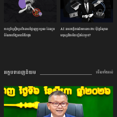
ការ​ប្រើគ្រឿង​ស្រវឹង​អាចបំផ្លាញ​ខួរក្បាល ដែល​រួម
AI អាចបង្កើនផលិតភាពការងារ ប៉ុន្តែចំណូល
ចំណែក​នាំឱ្យ​មាន​ជំងឺ​វង្វេង
មនុស្សនឹងកើនឡើងដែរឬទេ?
អត្ថបទពេញនិយម
មើលទាំងអស់