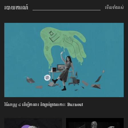
របាយការណ៍
មើលទាំងអស់
វិធីសាស្រ្ត ៤ ​ដើម្បី​ការពារ និងគ្រប់គ្រង​អាការៈ Burnout