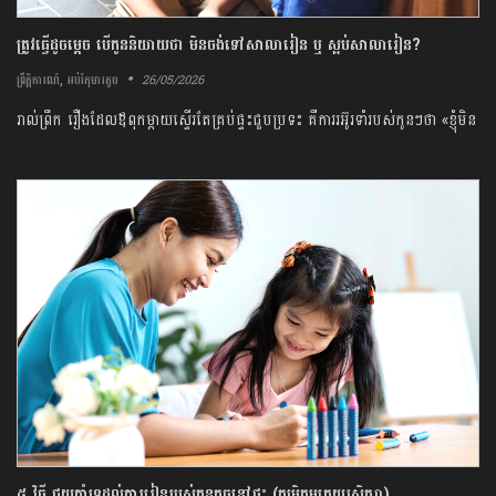
ត្រូវ​ធ្វើ​ដូចម្តេច​ ​បើ​កូន​និយាយ​ថា​ ​មិន​ចង់​ទៅ​សាលារៀន​ ​ឬ​ ស្អប់​សាលារៀន​?​
,
26/05/2026
ព្រឹត្តិការណ៍
អប់រំកុមារតូច
​រាល់​ព្រឹក​ រឿង​ដែល​ឪពុក​ម្តាយ​ស្ទើរតែ​គ្រប់​ផ្ទះ​ជួបប្រទះ ​គឺ​ការ​រអ៊ូរទាំ​របស់​កូន​ៗ​ថា​ «​ខ្ញុំ​មិន​
ចង់​ទៅ​សាលារៀន​» ​មិន​ថា​ ​កូន​តូច​ ​ឬ​កូន​ធំ​នោះ​ទេ​។ ​នៅពេល​ឮ​បែប​នេះ​ ​ឪពុក​ម្តាយ​
ច្បាស់ជា​ពិបាកចិត្ត​ ​និង​បារម្ភ​ពី​អនាគត​របស់​ពួកគេ​។​
៥​ វិធី​ ​ជួយ​គាំទ្រ​ដល់​ការ​រៀន​របស់​កូន​តូច​នៅ​ផ្ទះ​ ​(​កម្រិត​មត្តេយ្យ​សិក្សា​)