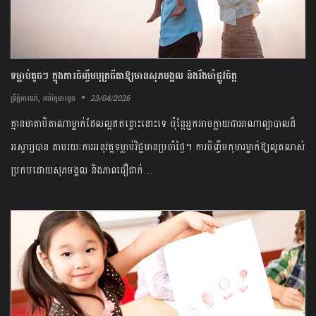
ទម្លាប់តូចៗ ក្នុងការចិញ្ចឹមបុត្រធីតាឱ្យមានសុភមង្គល និងរឹងមាំផ្លូវចិត្ត
,
23/04/2026
ព្រឹត្តិការណ៍
អប់រំកុមារតូច
គ្មានមាតាបិតាណាម្នាក់ដែលល្អឥតខ្ចោះនោះទេ ប៉ុន្តែអ្នកអាចក្លាយជាអាណាព្យាបាលដ៏
អស្ចារ្យបាន តាមរយៈការអនុវត្តទម្លាប់វិជ្ជមានប្រចាំថ្ងៃ។ ការចិញ្ចឹមកុមារម្នាក់ឱ្យលូតលាស់
ប្រកបដោយសុភមង្គល និងភាពជឿជាក់…