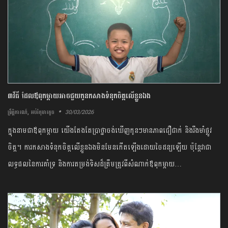
៣វីធី ដែល​ឪពុកម្តាយ​អាច​ជួយកូនកសាងទំនុកចិត្តលើខ្លួនឯង
,
30/03/2026
ព្រឹត្តិការណ៍
អប់រំកុមារតូច
ក្នុងនាមជាឪពុកម្តាយ យើងតែងតែប្រាថ្នាចង់ឃើញកូនៗមានភាពជឿជាក់ និងរឹងមាំផ្លូវ
ចិត្ត។ ការកសាងទំនុកចិត្តលើខ្លួនឯងមិនមែនកើតឡើងដោយចៃដន្យឡើយ ប៉ុន្តែវាជា
លទ្ធផលនៃការគាំទ្រ និងការតម្រង់ទិសដ៏ត្រឹមត្រូវពីសំណាក់ឪពុកម្តាយ…