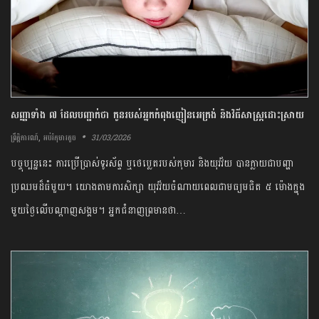
សញ្ញាទាំង ៧ ដែលបញ្ជាក់ថា កូនរបស់អ្នកកំពុងញៀនអេក្រង់ និងវិធីសាស្ត្រដោះស្រាយ
,
31/03/2026
ព្រឹត្តិការណ៍
អប់រំកុមារតូច
បច្ចុប្បន្ននេះ ការប្រើប្រាស់ទូរស័ព្ទ ឬថេប្លេតរបស់កុមារ និងយុវវ័យ បានក្លាយជាបញ្ហា
ប្រឈមដ៏ធំមួយ។ យោងតាមការសិក្សា យុវវ័យចំណាយពេលជាមធ្យមជិត ៥ ម៉ោងក្នុង
មួយថ្ងៃលើបណ្តាញសង្គម។ អ្នកជំនាញព្រមានថា…