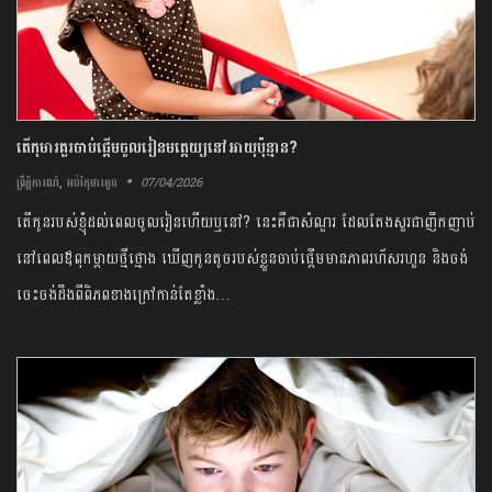
តើកុមារគួរចាប់ផ្តើមចូលរៀនមត្តេយ្យនៅអាយុប៉ុន្មាន?
,
07/04/2026
ព្រឹត្តិការណ៍
អប់រំកុមារតូច
តើកូនរបស់ខ្ញុំដល់ពេលចូលរៀនហើយឬនៅ? នេះគឺជាសំណួរ ដែលតែងសួរជាញឹកញាប់
នៅពេល​ឪពុកម្តាយថ្មីថ្មោង ឃើញកូនតូចរបស់ខ្លួនចាប់ផ្តើមមានភាពរហ័សរហួន និងចង់
ចេះចង់ដឹងពីពិភពខាងក្រៅកាន់តែខ្លាំង…