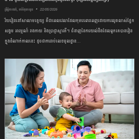
,
22/05/2026
ព្រឹត្តិការណ៍
អប់រំកុមារតូច
​វ័យ​រៀន​នៅ​សាលា​មត្តេយ្យ ​គឺជា​ពេលវេលា​ដែល​កុមារ​ពោរពេញ​ដោយ​ការ​លូតលាស់​ផ្នែក​
សង្គម ​អារម្មណ៍​ ​រាងកាយ​ ​និង​ប្រាជ្ញា​ស្មារតី​។ ​ជំនាញ​នៃ​ការ​យល់ដឹង​ដែល​ពួកគេ​បាន​រៀន​
ក្នុង​ដំណាក់កាល​នេះ​ ​ដូចជា​ការ​រាប់​លេខ​មូលដ្ឋាន…