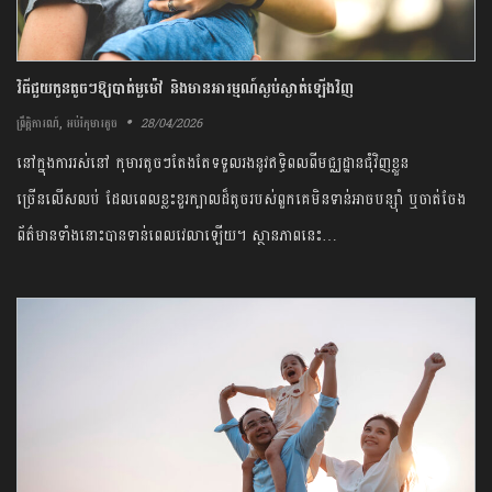
វិធីជួយកូនតូចៗឱ្យបាត់មួម៉ៅ និងមានអារម្មណ៍ស្ងប់ស្ងាត់ឡើងវិញ
,
28/04/2026
ព្រឹត្តិការណ៍
អប់រំកុមារតូច
នៅក្នុងការរស់នៅ កុមារតូចៗតែងតែទទួលរងនូវឥទ្ធិពលពីមជ្ឈដ្ឋានជុំវិញខ្លួន
ច្រើនលើសលប់ ដែលពេលខ្លះខួរក្បាលដ៏តូចរបស់ពួកគេមិនទាន់អាចបន្ស៊ាំ ឬចាត់ចែង
ព័ត៌មានទាំងនោះបានទាន់ពេលវេលាឡើយ។ ស្ថានភាពនេះ…