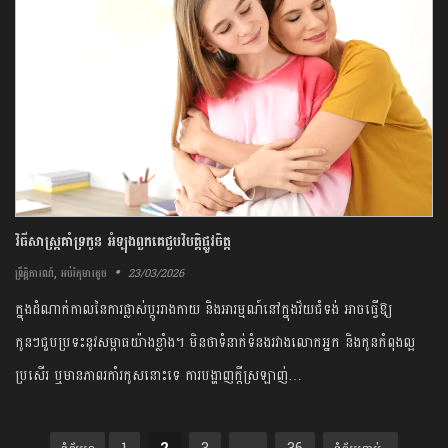
វិធីសាស្ត្រគាំទ្រកូន អំឡុងពួកគេជួបវិបត្តិផ្លូវចិត្ត
,
23/03/2026
ព្រឹត្តិការណ៍
អប់រំកុមារតូច
ក្នុងដំណាក់កាលនៃការផ្លាស់ប្តូររាងកាយ និងអារម្មណ៍នៅក្នុងវ័យជំទង់ អាចធ្វើឱ្យ
កូនៗជួបប្រទះនូវសម្ពាធយ៉ាងខ្លាំង។ មិនថាទំនាក់ទំនងរវាងលោកអ្នក និងកូនកំពុងល្អ
ប្រសើរ ឬមានភាពរកាំរកូសនោះទេ ការបង្ហាញក្ដីស្រឡាញ់…