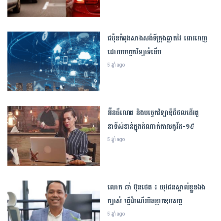
ជប៉ុនកំពុងសាងសង់ទីក្រុងឆ្លាតវៃ ពោរពេញ
ដោយបច្ចេកវិទ្យាទំនើប
5 ឆ្នាំ ago
អាហារូបករណ៍ថ្នាក់បរិញ្ញាបត្រ​៦០កន្លែង​នៅ​សាកលវិទ្យាល័យ​ភូមិន្ទវិចិត្រ​សិល្បៈ​ ឆ្នាំសិក្សា​
អ៊ីនធឺណេត និងបច្ចេកវិទ្យាឌីជីថលដើរតួ
២០២៤-២០២៥
នាទីសំខាន់ក្នុងដំណាក់កាលកូវីដ-១៩
,
ព័ត៌មានអាហារូបករណ៍
ព្រឹត្តិការណ៍
• 08/11/2024
5 ឆ្នាំ ago
ដើម្បីគាំទ្រ និងបន្តលើកស្ទួយវិស័យអប់រំ សម្ដេចអគ្គមហាសេនាបតីតេជោ ហ៊ុន សែន
និងសម្តេច​គតិព្រឹទ្ធបណ្ឌិត ផ្ដល់អាហារូបករណ៍​ថ្នាក់​បរិញ្ញាបត្រ​ចំនួន​៦០កន្លែង សិក្សានៅ
៥ចំណុចដើម្បី​រក្សាទម្ងន់ឱ្យមានតុល្យភាព
សាកលវិទ្យាល័យភូមិន្ទវិចិត្រសិល្បៈ សម្រាប់សិក្សា២០២៤-២០២៥។
កំឡុងពេលវិស្សមកាល
លោក ឆាំ ប៊ុនថេត ៖ យុវជនស្គាល់ខ្លួនឯង
,
ចំណេះជីវិត
ព្រឹត្តិការណ៍
• 16/12/2024
ច្បាស់ ធ្វើដំណើរមិនខ្លាចឧបសគ្គ
5 ឆ្នាំ ago