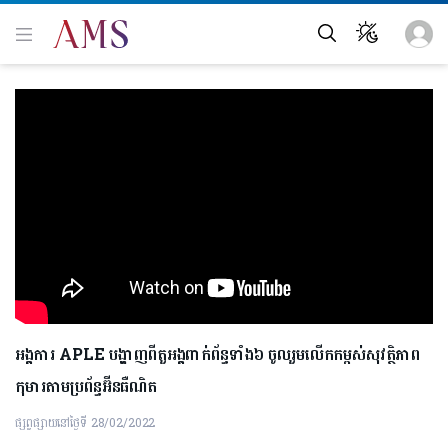
អង្គការ APLE បង្ហាញពីតួអង្គពាក់ព័ន្ធទាំង៦ ចូលរួមលើកកម្ពស់សុវត្ថិភាព
កុមារតាមប្រព័ន្ធអ៊ីនធឺណិត
ផ្សព្វផ្សាយនៅថ្ងៃទី 28/02/2022