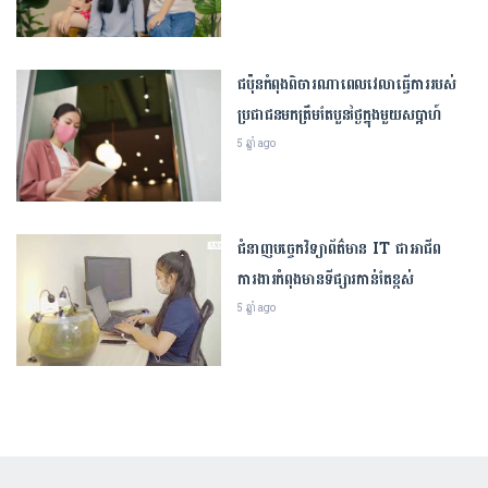
• 04/02/2025
សៀវភៅ​ ​១​លាន​ក្បាល​ចែក​ដល់​កុមារ​នៅ​
ជប៉ុនកំពុងពិចារណាពេលវេលាធ្វើការរបស់
តំបន់​ដាច់ស្រយាល ​និង​ជុំវិញ​បឹង​ទន្លេ​សាប ​
ប្រជាជនមកត្រឹមតែបួនថ្ងៃក្នុងមួយសប្តាហ៍
ដើម្បី​ជំរុញ​វប្បធម៌​អាន​
5 ឆ្នាំ ago
,
ព័ត៌មានជាតិ
ព្រឹត្តិការណ៍
• 16/07/2026
វិធីសាមញ្ញៗដើម្បីកាត់បន្ថយភាពតានតឹង
ជំនាញបច្ចេកវិទ្យាព័ត៌មាន IT ជាអាជីព
ដោយមិនចាំបាច់ចេះធ្វើសមាធិ
ការងារកំពុងមានទីផ្សារកាន់តែខ្ពស់
,
ចំណេះជីវិត
ព្រឹត្តិការណ៍
• 30/01/2024
5 ឆ្នាំ ago
ធនាគារពិភពលោក ប្តេជ្ញាបន្តកិច្ច​សហប្រតិបត្តិ
ការជំរុញ​ការ​អភិវឌ្ឍវិស័យអប់រំនៅកម្ពុជា
,
ព័ត៌មានជាតិ
ព្រឹត្តិការណ៍
• 31/07/2024