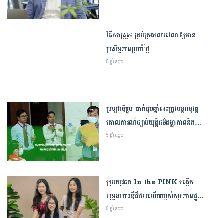
ការតាំងចង្កៀងគោមនៅតាមផ្ទះ
និងទីសាធារណៈនាឱកាសបុណ្យចូលឆ្នាំថ្មី នាំ
វិធីសាស្ត្រ៤ គ្រប់គ្រងពេលវេលាឱ្យមាន
ឱ្យមានភាពស្រស់ស្អាត និងពន្លឺសិរីសួស្ដី
ប្រសិទ្ធភាពប្រចាំថ្ងៃ
,
ព័ត៌មានជាតិ
ព្រឹត្តិការណ៍
• 11/04/2024
5 ឆ្នាំ ago
«​កុំ​រៀន​តាម​គេ​!​» ​៖ ​លោកជំទាវ​បណ្ឌិត​ ​ពេជ ​
ចន្ទ​មុន្នី ​ផ្ដល់​គន្លឹះ​ ​៥​ ​ចំណុច​ ​ជួយ​យុវជន​
ប្រឡងឌីប្លូម បាក់ឌុបឆ្នាំនេះត្រូវបន្តអនុវត្ត
ជ្រើសរើស​អាជីព ​និង​អនាគត​ដោយ​ភាព​ជឿ
គោលការណ៍ច្បាប់យុត្តិធម៌តម្លាភាពនិង
ជាក់​
ស្របតាមវិធានសុខាភិបាល
5 ឆ្នាំ ago
,
ព័ត៌មានជាតិ
ព្រឹត្តិការណ៍
• 29/06/2026
ហេតុផល៥ចំណុច ដែលឪពុកម្ដាយគួរបញ្ជូន
ក្រុមយុវជន In the PINK បង្កើត
កូនៗអាយុ១ឆ្នាំកន្លះចូលរៀនថ្នាក់អប់រំកុមារ
យុទ្ធនាការឌីជីថលលើកកម្ពស់សុខភាពផ្លូវ
តូច ឬ Early-childhood
ចិត្តស្ត្រីមានផ្ទៃពោះ
5 ឆ្នាំ ago
,
ព្រឹត្តិការណ៍
អប់រំកុមារតូច