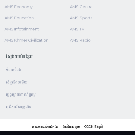
AMS Economy
AMS Central
AMS Education
AMS Sports
AMS Infotainment
AMS TV11
AMS Khmer Civilization
AMS Radio
ស្វែងយល់បន្ថែម
ទំនាក់ទំនង
សំនួរនិងចម្លើយ
S1:E11
S1:E10
ការរៀបចំគ្រួសារ
ភាពសុខដុមក្នុងគ្រួសារ
ផ្សព្វផ្សាយពាណិជ្ជកម្ម
ជ្រើសរើសបុគ្គលិក
គោលការណ៍ភាពឯកជន
ដំណឹងតាមច្បាប់
COOKIE (ខូខី)