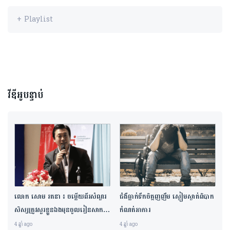
+ Playlist
[ads-global-fullwidth layout_id=6 position_id=1
ads_size=1]
វីឌីអូបន្ទាប់
របាយការណ៍ថ្មី
មើលទាំងអស់ ➧
លោក សោម រតនា ៖ ចម្លើយពីរសំណួរ
ជំងឺធ្លាក់ទឹកចិត្តញញឹម ស្ងៀមស្ងាត់ពិបាក
សិស្សត្រូវសួរខ្លួនឯងមុនចូលរៀនសាកល
កំណត់អាការ
វិទ្យាល័យ
4 ឆ្នាំ ago
4 ឆ្នាំ ago