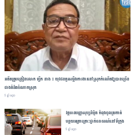
អាណាព្យាបាល មានតួនាទីសំខាន់ក្នុងការ
UNICEF ៖ Gen Z ចង់ក្លាយ​ជា​ផ្នែក​
អភិវឌ្ឍខួរក្បាល និងជំនាញសង្គមរបស់
មួយ​នៃ​ដំណោះស្រាយ​នៅ​ពេល​និយាយ​ពី
កុមារ
សុខភាព​ផ្លូវចិត្ត
,
,
បទយកការណ៍
អប់រំកុមារតូច
បទយកការណ៍
ព័ត៌មានអន្តរជាតិ
• 10/04/2026
• 10/04/2026
អតីតគ្រូបង្រៀនលោក ឡឹក នាង ៖ យុវជនគួរសម្លឹងការងារនៅស្រុកកំណើតឱ្យបានច្រើន
ជាងគំនិតចំណាកស្រុក
ព័ត៌មានទូទៅ
មើលទាំងអស់
5 ឆ្នាំ ago
➧
វត្តមានបញ្ញាសុប្បនិម្មិត កំពុងចូលរួមកាត់
បន្ថយអត្រាគ្រោះថ្នាក់ចរាចរណ៍នៅទីក្រុង
5 ឆ្នាំ ago