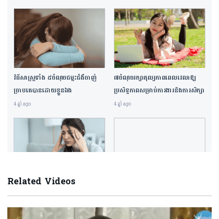
វិធីសាស្រ្ត ៤ ​ដើម្បី​ការពារ និងគ្រប់គ្រង​អាការៈ Burnout
,
,
ចំណេះជីវិត
បទយកការណ៍
ព្រឹត្តិការណ៍
• 13/04/2026
វិធីសាស្ត្រទាំង ៥ចំណុចជម្នះជំងឺចាញ់
៧ចំណុចរក្សាតុល្យភាពពេលវេលាឱ្យ
ច្រាបគេបានដោយខ្លួនឯង
ប្រសិទ្ធភាពសម្រាប់ការងារនិងការសិក្សា
4 ឆ្នាំ ago
4 ឆ្នាំ ago
ការ​ប្រើគ្រឿង​ស្រវឹង​អាចបំផ្លាញ​ខួរក្បាល
AI អាចបង្កើនផលិតភាពការងារ ប៉ុន្តែ
ដែល​រួមចំណែក​នាំឱ្យ​មាន​ជំងឺ​វង្វេង
ចំណូលមនុស្សនឹងកើនឡើងដែរឬទេ?
,
,
,
Related Videos
បទយកការណ៍
ព័ត៌មានអន្តរជាតិ
ព្រឹត្តិការណ៍
បទយកការណ៍
ព័ត៌មានអន្តរជាតិ
ការរំខានដោយសំឡេង ជាមូលហេតុប៉ះ
ការ​ប្រារព្ធ​ពិធី​បុណ្យចូលឆ្នាំ​ចិន​របស់​
• 13/04/2026
• 10/04/2026
ពាល់ដល់សុខភាពផ្លូវចិត្តធ្ងន់ធ្ងរ
ប្រជាពលរដ្ឋ​ខ្មែរ​ ​បង្ហាញ​ពី​តម្លៃ​នៃ​ការ
រស់នៅ​ពហុ​វប្បធម៌
4 ឆ្នាំ ago
4 ឆ្នាំ ago