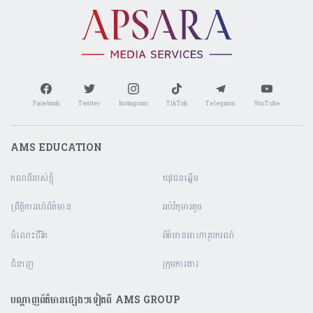
សហភាពអឺរ៉ុប ជាដៃគូដ៏រឹងមាំបំផុតមួយរបស់
កម្ពុជា ក្នុងការលើកកម្ពស់ឧត្តមសិក្សា ការ
អភិវឌ្ឍសមត្ថភាព និងនវានុវត្តន៍
,
ព័ត៌មានជាតិ
ព្រឹត្តិការណ៍
• 13/11/2025
Facebook
Twitter
Instagram
TikTok
Telegram
YouTube
[ads-global layout_id=6 position_id=2 ads_size=2]
AMS EDUCATION
កម្មវិធីពិសេសរបស់ AMS EDUCATION
គណនី​របស់ខ្ញុំ
យុវជនឆ្នើម
មើលទាំងអស់ 
ព្រឹត្តិការណ៍ព័ត៌មាន
អប់រំកុមារតូច
ចំណេះជីវិត
ព័ត៌មានអាហារូបករណ៍
ជំនាញ
ក្រុមការងារ
បណ្តាញព័ត៌មានផ្សេងៗទៀតពី AMS GROUP